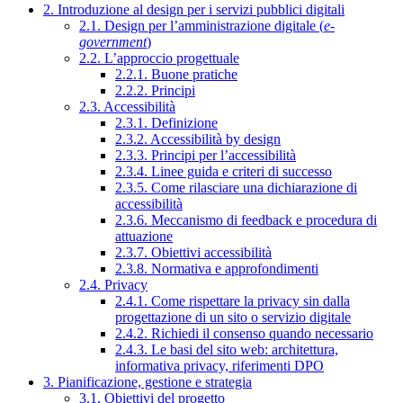
2. Introduzione al design per i servizi pubblici digitali
2.1. Design per l’amministrazione digitale (
e-
government
)
2.2. L’approccio progettuale
2.2.1. Buone pratiche
2.2.2. Principi
2.3. Accessibilità
2.3.1. Definizione
2.3.2. Accessibilità by design
2.3.3. Principi per l’accessibilità
2.3.4. Linee guida e criteri di successo
2.3.5. Come rilasciare una dichiarazione di
accessibilità
2.3.6. Meccanismo di feedback e procedura di
attuazione
2.3.7. Obiettivi accessibilità
2.3.8. Normativa e approfondimenti
2.4. Privacy
2.4.1. Come rispettare la privacy sin dalla
progettazione di un sito o servizio digitale
2.4.2. Richiedi il consenso quando necessario
2.4.3. Le basi del sito web: architettura,
informativa privacy, riferimenti DPO
3. Pianificazione, gestione e strategia
3.1. Obiettivi del progetto