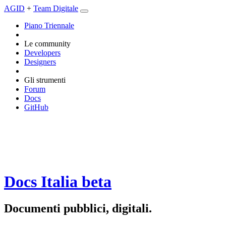
AGID
+
Team Digitale
Piano Triennale
Le community
Developers
Designers
Gli strumenti
Forum
Docs
GitHub
Docs Italia
beta
Documenti pubblici, digitali.