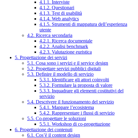
4.1.1. Interviste
4.1.2. Questionari
4.1.3. Test di usabilità
4.1.4. Web analytics
4.1.5. Strumenti di mappatura dell’esperienza
utente
4.2. Ricerca secondaria
4.2.1. Ricerca documentale
4.2.2. Analisi benchmark
4.2.3. Valutazione euristica
5. Progettazione dei servizi
5.1. Cosa sono i servizi e il service design
5.2. Progettare servizi pubblici digitali
5.3. Definire il modello di servizio
5.3.1. Identificare gli attori coinvolti
5.3.2. Formulare la proposta di valore
5.3.3. Inquadrare gli elementi costitutivi del
servizio
5.4. Descrivere il funzionamento del servizio
5.4.1. Mappare l’ecosistema
5.4.2. Rappresentare i flussi di servizio
5.5. Co-progettare le soluzioni
5.5.1. Workshop di co-progettazione
6. Progettazione dei contenuti
6.1. Cos’è il content design