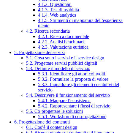
4.1.2. Questionari
4.1.3. Test di usabilità
4.1.4. Web analytics
4.1.5. Strumenti di mappatura dell’esperienza
utente
4.2. Ricerca secondaria
4.2.1. Ricerca documentale
4.2.2. Analisi benchmark
4.2.3. Valutazione euristica
5. Progettazione dei servizi
5.1. Cosa sono i servizi e il service design
5.2. Progettare servizi pubblici digitali
5.3. Definire il modello di servizio
5.3.1. Identificare gli attori coinvolti
5.3.2. Formulare la proposta di valore
5.3.3. Inquadrare gli elementi costitutivi del
servizio
5.4. Descrivere il funzionamento del servizio
5.4.1. Mappare l’ecosistema
5.4.2. Rappresentare i flussi di servizio
5.5. Co-progettare le soluzioni
5.5.1. Workshop di co-progettazione
6. Progettazione dei contenuti
6.1. Cos’è il content design
6.2. Ricerca utente sui contenuti e il linguaggio