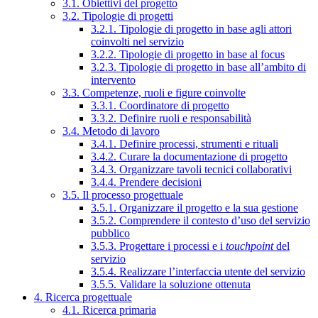
3.1. Obiettivi del progetto
3.2. Tipologie di progetti
3.2.1. Tipologie di progetto in base agli attori
coinvolti nel servizio
3.2.2. Tipologie di progetto in base al focus
3.2.3. Tipologie di progetto in base all’ambito di
intervento
3.3. Competenze, ruoli e figure coinvolte
3.3.1. Coordinatore di progetto
3.3.2. Definire ruoli e responsabilità
3.4. Metodo di lavoro
3.4.1. Definire processi, strumenti e rituali
3.4.2. Curare la documentazione di progetto
3.4.3. Organizzare tavoli tecnici collaborativi
3.4.4. Prendere decisioni
3.5. Il processo progettuale
3.5.1. Organizzare il progetto e la sua gestione
3.5.2. Comprendere il contesto d’uso del servizio
pubblico
3.5.3. Progettare i processi e i
touchpoint
del
servizio
3.5.4. Realizzare l’interfaccia utente del servizio
3.5.5. Validare la soluzione ottenuta
4. Ricerca progettuale
4.1. Ricerca primaria