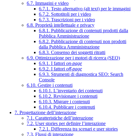
6.7. Immagini e video
6.7.1. Testo alternativo (alt text) per le immagini
6.7.2. Sottotitoli per i video
6.7.3. Trascrizioni per i video
6.8. Proprietà intellettuale e privacy
6.8.1. Pubblicazione di contenuti prodotti dalla
Pubblica Amministrazione
6.8.2. Pubblicazione di contenuti non prodotti
dalla Pubblica Amministrazione
6.8.3. Consenso dei soggetti ritratti
6.9. Ottimizzazione per i motori di ricerca (SEO)
6.9.1. I fattori
on-page
6.9.2. I fattori
off-page
6.9.3. Strumenti di diagnostica SEO: Search
Console
6.10. Gestire i contenuti
6.10.1. L’inventario dei contenuti
6.10.2. Revisionare i contenuti
6.10.3. Migrare i contenuti
6.10.4. Pubblicare i contenuti
7. Progettazione dell’interazione
7.1. Caratteristiche dell’interazione
7.2. User stories per definire l’interazione
7.2.1. Differenza tra scenari e user stories
7.3. Flussi di interazione