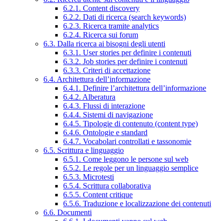
6.2.1. Content discovery
6.2.2. Dati di ricerca (search keywords)
6.2.3. Ricerca tramite analytics
6.2.4. Ricerca sui forum
6.3. Dalla ricerca ai bisogni degli utenti
6.3.1. User stories per definire i contenuti
6.3.2. Job stories per definire i contenuti
6.3.3. Criteri di accettazione
6.4. Architettura dell’informazione
6.4.1. Definire l’architettura dell’informazione
6.4.2. Alberatura
6.4.3. Flussi di interazione
6.4.4. Sistemi di navigazione
6.4.5. Tipologie di contenuto (content type)
6.4.6. Ontologie e standard
6.4.7. Vocabolari controllati e tassonomie
6.5. Scrittura e linguaggio
6.5.1. Come leggono le persone sul web
6.5.2. Le regole per un linguaggio semplice
6.5.3. Microtesti
6.5.4. Scrittura collaborativa
6.5.5. Content critique
6.5.6. Traduzione e localizzazione dei contenuti
6.6. Documenti