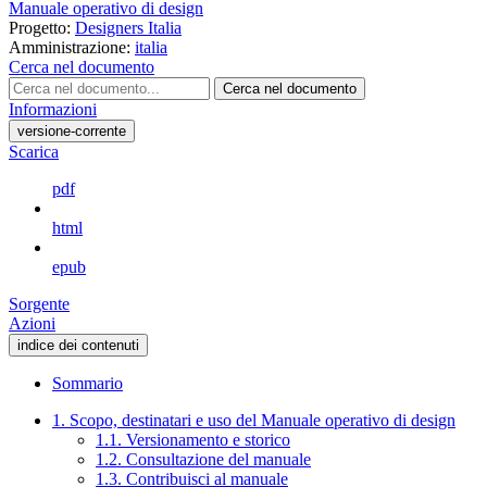
Manuale operativo di design
Progetto:
Designers Italia
Amministrazione:
italia
Cerca nel documento
Cerca nel documento
Informazioni
versione-corrente
Scarica
pdf
html
epub
Sorgente
Azioni
indice dei contenuti
Sommario
1. Scopo, destinatari e uso del Manuale operativo di design
1.1. Versionamento e storico
1.2. Consultazione del manuale
1.3. Contribuisci al manuale