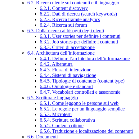
6.2. Ricerca utente sui contenuti e il linguaggio
6.2.1. Content discovery
6.2.2. Dati di ricerca (search keywords)
6.2.3. Ricerca tramite analytics
6.2.4. Ricerca sui forum
6.3. Dalla ricerca ai bisogni degli utenti
6.3.1. User stories per definire i contenuti
6.3.2. Job stories per definire i contenuti
6.3.3. Criteri di accettazione
6.4. Architettura dell’informazione
6.4.1. Definire l’architettura dell’informazione
6.4.2. Alberatura
6.4.3. Flussi di interazione
6.4.4. Sistemi di navigazione
6.4.5. Tipologie di contenuto (content type)
6.4.6. Ontologie e standard
6.4.7. Vocabolari controllati e tassonomie
6.5. Scrittura e linguaggio
6.5.1. Come leggono le persone sul web
6.5.2. Le regole per un linguaggio semplice
6.5.3. Microtesti
6.5.4. Scrittura collaborativa
6.5.5. Content critique
6.5.6. Traduzione e localizzazione dei contenuti
6.6. Documenti