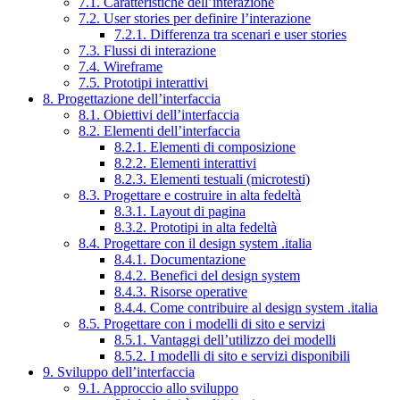
7.1. Caratteristiche dell’interazione
7.2. User stories per definire l’interazione
7.2.1. Differenza tra scenari e user stories
7.3. Flussi di interazione
7.4. Wireframe
7.5. Prototipi interattivi
8. Progettazione dell’interfaccia
8.1. Obiettivi dell’interfaccia
8.2. Elementi dell’interfaccia
8.2.1. Elementi di composizione
8.2.2. Elementi interattivi
8.2.3. Elementi testuali (microtesti)
8.3. Progettare e costruire in alta fedeltà
8.3.1. Layout di pagina
8.3.2. Prototipi in alta fedeltà
8.4. Progettare con il design system .italia
8.4.1. Documentazione
8.4.2. Benefici del design system
8.4.3. Risorse operative
8.4.4. Come contribuire al design system .italia
8.5. Progettare con i modelli di sito e servizi
8.5.1. Vantaggi dell’utilizzo dei modelli
8.5.2. I modelli di sito e servizi disponibili
9. Sviluppo dell’interfaccia
9.1. Approccio allo sviluppo