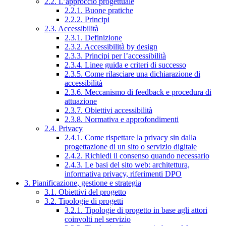
2.2. L’approccio progettuale
2.2.1. Buone pratiche
2.2.2. Principi
2.3. Accessibilità
2.3.1. Definizione
2.3.2. Accessibilità by design
2.3.3. Principi per l’accessibilità
2.3.4. Linee guida e criteri di successo
2.3.5. Come rilasciare una dichiarazione di
accessibilità
2.3.6. Meccanismo di feedback e procedura di
attuazione
2.3.7. Obiettivi accessibilità
2.3.8. Normativa e approfondimenti
2.4. Privacy
2.4.1. Come rispettare la privacy sin dalla
progettazione di un sito o servizio digitale
2.4.2. Richiedi il consenso quando necessario
2.4.3. Le basi del sito web: architettura,
informativa privacy, riferimenti DPO
3. Pianificazione, gestione e strategia
3.1. Obiettivi del progetto
3.2. Tipologie di progetti
3.2.1. Tipologie di progetto in base agli attori
coinvolti nel servizio