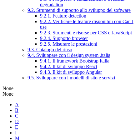
degradation
9.2. Strumenti di supporto allo sviluppo del software
9.2.1. Feature detection
9.2.2. Verificare le feature disponibili con Can I
use
9.2.3. Strumenti e risorse per CSS e JavaScript
9.2.4. Supporto browser
9.2.5. Misurare le prestazioni
9.3. Catalogo del riuso
9.4. Sviluppare con il design system .italia
9.4.1. Il framework Bootstrap Italia
9.4.2. Il kit di sviluppo React
9.4.3. Il kit di sviluppo Angular
9.5. Sviluppare con i modelli di sito e servizi
None
None
A
B
C
D
E
I
M