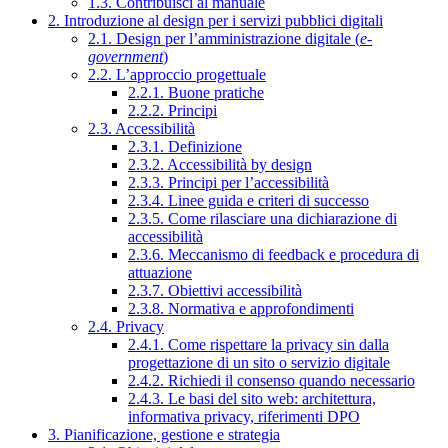
1.3. Contribuisci al manuale
2. Introduzione al design per i servizi pubblici digitali
2.1. Design per l’amministrazione digitale (
e-
government
)
2.2. L’approccio progettuale
2.2.1. Buone pratiche
2.2.2. Principi
2.3. Accessibilità
2.3.1. Definizione
2.3.2. Accessibilità by design
2.3.3. Principi per l’accessibilità
2.3.4. Linee guida e criteri di successo
2.3.5. Come rilasciare una dichiarazione di
accessibilità
2.3.6. Meccanismo di feedback e procedura di
attuazione
2.3.7. Obiettivi accessibilità
2.3.8. Normativa e approfondimenti
2.4. Privacy
2.4.1. Come rispettare la privacy sin dalla
progettazione di un sito o servizio digitale
2.4.2. Richiedi il consenso quando necessario
2.4.3. Le basi del sito web: architettura,
informativa privacy, riferimenti DPO
3. Pianificazione, gestione e strategia