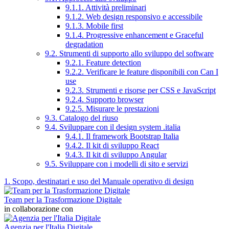
9.1.1. Attività preliminari
9.1.2. Web design responsivo e accessibile
9.1.3. Mobile first
9.1.4. Progressive enhancement e Graceful
degradation
9.2. Strumenti di supporto allo sviluppo del software
9.2.1. Feature detection
9.2.2. Verificare le feature disponibili con Can I
use
9.2.3. Strumenti e risorse per CSS e JavaScript
9.2.4. Supporto browser
9.2.5. Misurare le prestazioni
9.3. Catalogo del riuso
9.4. Sviluppare con il design system .italia
9.4.1. Il framework Bootstrap Italia
9.4.2. Il kit di sviluppo React
9.4.3. Il kit di sviluppo Angular
9.5. Sviluppare con i modelli di sito e servizi
1. Scopo, destinatari e uso del Manuale operativo di design
Team per la Trasformazione Digitale
in collaborazione con
Agenzia per l'Italia Digitale