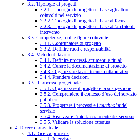
3.2. Tipologie di progetti
3.2.1. Tipologie di progetto in base agli attori
coinvolti nel servizio
3.2.2. Tipologie di progetto in base al focus
3.2.3. Tipologie di progetto in base all’ambito di
intervento
3.3. Competenze, ruoli e figure coinvolte
3.3.1. Coordinatore di progetto
3.3.2. Definire ruoli e responsabilità
3.4. Metodo di lavoro
3.4.1. Definire processi, strumenti e rituali
3.4.2. Curare la documentazione di progetto
3.4.3. Organizzare tavoli tecnici collaborativi
3.4.4. Prendere decisioni
3.5. Il processo progettuale
3.5.1. Organizzare il progetto e la sua gestione
3.5.2. Comprendere il contesto d’uso del servizio
pubblico
3.5.3. Progettare i processi e i
touchpoint
del
servizio
3.5.4. Realizzare l’interfaccia utente del servizio
3.5.5. Validare la soluzione ottenuta
4. Ricerca progettuale
4.1. Ricerca primaria
4.1.1. Interviste