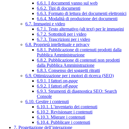
6.6.1. I documenti vanno sul web
6.6.2. Tipi di documenti
6.6.3. Formato di lettura dei documenti elettronici
6.6.4. Modalità di produzione dei documenti
6.7. Immagini e video
6.7.1. Testo alternativo (alt text) per le immagini
6.7.2. Sottotitoli per i video
6.7.3. Trascrizioni per i video
6.8. Proprietà intellettuale e privacy
6.8.1. Pubblicazione di contenuti prodotti dalla
Pubblica Amministrazione
6.8.2. Pubblicazione di contenuti non prodotti
dalla Pubblica Amministrazione
6.8.3. Consenso dei soggetti ritratti
6.9. Ottimizzazione per i motori di ricerca (SEO)
6.9.1. I fattori
on-page
6.9.2. I fattori
off-page
6.9.3. Strumenti di diagnostica SEO: Search
Console
6.10. Gestire i contenuti
6.10.1. L’inventario dei contenuti
6.10.2. Revisionare i contenuti
6.10.3. Migrare i contenuti
6.10.4. Pubblicare i contenuti
7. Progettazione dell’interazione