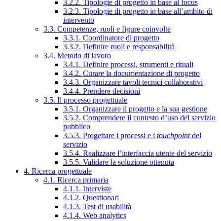
3.2.2. Tipologie di progetto in base al focus
3.2.3. Tipologie di progetto in base all’ambito di
intervento
3.3. Competenze, ruoli e figure coinvolte
3.3.1. Coordinatore di progetto
3.3.2. Definire ruoli e responsabilità
3.4. Metodo di lavoro
3.4.1. Definire processi, strumenti e rituali
3.4.2. Curare la documentazione di progetto
3.4.3. Organizzare tavoli tecnici collaborativi
3.4.4. Prendere decisioni
3.5. Il processo progettuale
3.5.1. Organizzare il progetto e la sua gestione
3.5.2. Comprendere il contesto d’uso del servizio
pubblico
3.5.3. Progettare i processi e i
touchpoint
del
servizio
3.5.4. Realizzare l’interfaccia utente del servizio
3.5.5. Validare la soluzione ottenuta
4. Ricerca progettuale
4.1. Ricerca primaria
4.1.1. Interviste
4.1.2. Questionari
4.1.3. Test di usabilità
4.1.4. Web analytics