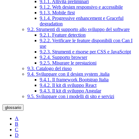
9.1.1. Attività preliminari
9.1.2. Web design responsivo e accessibile
9.1.3. Mobile first
9.1.4. Progressive enhancement e Graceful
degradation
9.2. Strumenti di supporto allo sviluppo del software
9.2.1. Feature detection
9.2.2. Verificare le feature disponibili con Can I
use
9.2.3. Strumenti e risorse per CSS e JavaScript
9.2.4. Supporto browser
9.2.5. Misurare le prestazioni
9.3. Catalogo del riuso
9.4. Sviluppare con il design system .italia
9.4.1. Il framework Bootstrap Italia
9.4.2. Il kit di sviluppo React
9.4.3. Il kit di sviluppo Angular
9.5. Sviluppare con i modelli di sito e servizi
glossario
A
B
C
D