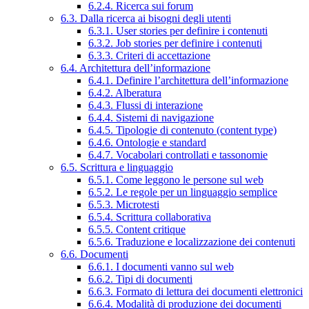
6.2.4. Ricerca sui forum
6.3. Dalla ricerca ai bisogni degli utenti
6.3.1. User stories per definire i contenuti
6.3.2. Job stories per definire i contenuti
6.3.3. Criteri di accettazione
6.4. Architettura dell’informazione
6.4.1. Definire l’architettura dell’informazione
6.4.2. Alberatura
6.4.3. Flussi di interazione
6.4.4. Sistemi di navigazione
6.4.5. Tipologie di contenuto (content type)
6.4.6. Ontologie e standard
6.4.7. Vocabolari controllati e tassonomie
6.5. Scrittura e linguaggio
6.5.1. Come leggono le persone sul web
6.5.2. Le regole per un linguaggio semplice
6.5.3. Microtesti
6.5.4. Scrittura collaborativa
6.5.5. Content critique
6.5.6. Traduzione e localizzazione dei contenuti
6.6. Documenti
6.6.1. I documenti vanno sul web
6.6.2. Tipi di documenti
6.6.3. Formato di lettura dei documenti elettronici
6.6.4. Modalità di produzione dei documenti