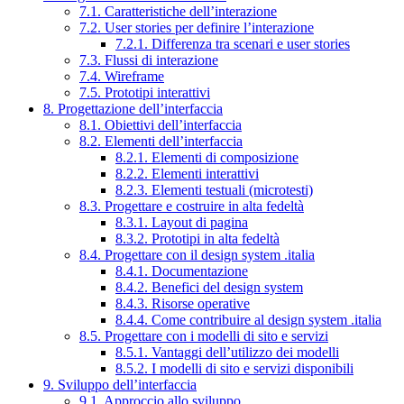
7.1. Caratteristiche dell’interazione
7.2. User stories per definire l’interazione
7.2.1. Differenza tra scenari e user stories
7.3. Flussi di interazione
7.4. Wireframe
7.5. Prototipi interattivi
8. Progettazione dell’interfaccia
8.1. Obiettivi dell’interfaccia
8.2. Elementi dell’interfaccia
8.2.1. Elementi di composizione
8.2.2. Elementi interattivi
8.2.3. Elementi testuali (microtesti)
8.3. Progettare e costruire in alta fedeltà
8.3.1. Layout di pagina
8.3.2. Prototipi in alta fedeltà
8.4. Progettare con il design system .italia
8.4.1. Documentazione
8.4.2. Benefici del design system
8.4.3. Risorse operative
8.4.4. Come contribuire al design system .italia
8.5. Progettare con i modelli di sito e servizi
8.5.1. Vantaggi dell’utilizzo dei modelli
8.5.2. I modelli di sito e servizi disponibili
9. Sviluppo dell’interfaccia
9.1. Approccio allo sviluppo