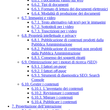
6.6.1. I documenti vanno sul web
6.6.2. Tipi di documenti
6.6.3. Formato di lettura dei documenti elettronici
6.6.4. Modalità di produzione dei documenti
6.7. Immagini e video
6.7.1. Testo alternativo (alt text) per le immagini
6.7.2. Sottotitoli per i video
6.7.3. Trascrizioni per i video
6.8. Proprietà intellettuale e privacy
6.8.1. Pubblicazione di contenuti prodotti dalla
Pubblica Amministrazione
6.8.2. Pubblicazione di contenuti non prodotti
dalla Pubblica Amministrazione
6.8.3. Consenso dei soggetti ritratti
6.9. Ottimizzazione per i motori di ricerca (SEO)
6.9.1. I fattori
on-page
6.9.2. I fattori
off-page
6.9.3. Strumenti di diagnostica SEO: Search
Console
6.10. Gestire i contenuti
6.10.1. L’inventario dei contenuti
6.10.2. Revisionare i contenuti
6.10.3. Migrare i contenuti
6.10.4. Pubblicare i contenuti
7. Progettazione dell’interazione