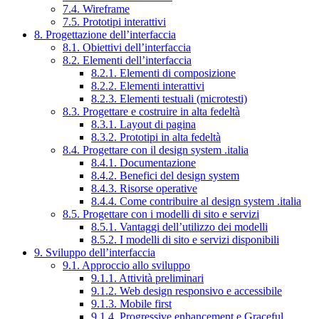
7.4. Wireframe
7.5. Prototipi interattivi
8. Progettazione dell’interfaccia
8.1. Obiettivi dell’interfaccia
8.2. Elementi dell’interfaccia
8.2.1. Elementi di composizione
8.2.2. Elementi interattivi
8.2.3. Elementi testuali (microtesti)
8.3. Progettare e costruire in alta fedeltà
8.3.1. Layout di pagina
8.3.2. Prototipi in alta fedeltà
8.4. Progettare con il design system .italia
8.4.1. Documentazione
8.4.2. Benefici del design system
8.4.3. Risorse operative
8.4.4. Come contribuire al design system .italia
8.5. Progettare con i modelli di sito e servizi
8.5.1. Vantaggi dell’utilizzo dei modelli
8.5.2. I modelli di sito e servizi disponibili
9. Sviluppo dell’interfaccia
9.1. Approccio allo sviluppo
9.1.1. Attività preliminari
9.1.2. Web design responsivo e accessibile
9.1.3. Mobile first
9.1.4. Progressive enhancement e Graceful