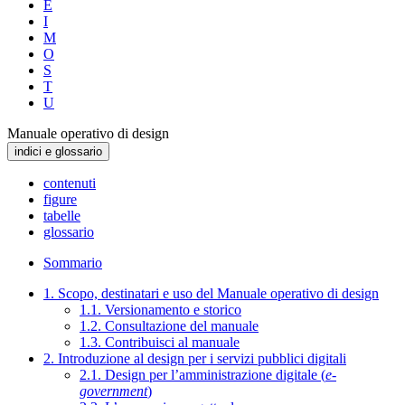
E
I
M
O
S
T
U
Manuale operativo di design
indici e glossario
contenuti
figure
tabelle
glossario
Sommario
1. Scopo, destinatari e uso del Manuale operativo di design
1.1. Versionamento e storico
1.2. Consultazione del manuale
1.3. Contribuisci al manuale
2. Introduzione al design per i servizi pubblici digitali
2.1. Design per l’amministrazione digitale (
e-
government
)