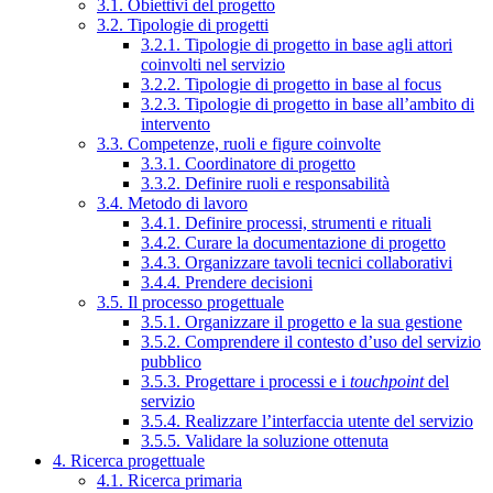
3.1. Obiettivi del progetto
3.2. Tipologie di progetti
3.2.1. Tipologie di progetto in base agli attori
coinvolti nel servizio
3.2.2. Tipologie di progetto in base al focus
3.2.3. Tipologie di progetto in base all’ambito di
intervento
3.3. Competenze, ruoli e figure coinvolte
3.3.1. Coordinatore di progetto
3.3.2. Definire ruoli e responsabilità
3.4. Metodo di lavoro
3.4.1. Definire processi, strumenti e rituali
3.4.2. Curare la documentazione di progetto
3.4.3. Organizzare tavoli tecnici collaborativi
3.4.4. Prendere decisioni
3.5. Il processo progettuale
3.5.1. Organizzare il progetto e la sua gestione
3.5.2. Comprendere il contesto d’uso del servizio
pubblico
3.5.3. Progettare i processi e i
touchpoint
del
servizio
3.5.4. Realizzare l’interfaccia utente del servizio
3.5.5. Validare la soluzione ottenuta
4. Ricerca progettuale
4.1. Ricerca primaria