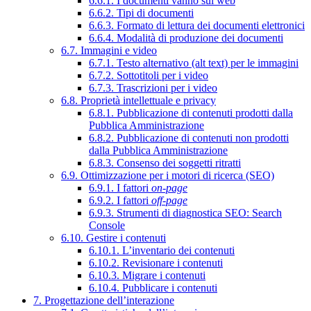
6.6.1. I documenti vanno sul web
6.6.2. Tipi di documenti
6.6.3. Formato di lettura dei documenti elettronici
6.6.4. Modalità di produzione dei documenti
6.7. Immagini e video
6.7.1. Testo alternativo (alt text) per le immagini
6.7.2. Sottotitoli per i video
6.7.3. Trascrizioni per i video
6.8. Proprietà intellettuale e privacy
6.8.1. Pubblicazione di contenuti prodotti dalla
Pubblica Amministrazione
6.8.2. Pubblicazione di contenuti non prodotti
dalla Pubblica Amministrazione
6.8.3. Consenso dei soggetti ritratti
6.9. Ottimizzazione per i motori di ricerca (SEO)
6.9.1. I fattori
on-page
6.9.2. I fattori
off-page
6.9.3. Strumenti di diagnostica SEO: Search
Console
6.10. Gestire i contenuti
6.10.1. L’inventario dei contenuti
6.10.2. Revisionare i contenuti
6.10.3. Migrare i contenuti
6.10.4. Pubblicare i contenuti
7. Progettazione dell’interazione