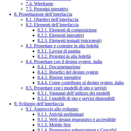
7.4. Wireframe
7.5. Prototipi interattivi
8. Progettazione dell’interfaccia
8.1. Obiettivi dell’interfaccia
8.2. Elementi dell’interfaccia
8.2.1. Elementi di composizione
8.2.2. Elementi interattivi
8.2.3. Elementi testuali (microtesti)
8.3. Progettare e costruire in alta fedeltà
8.3.1. Layout di pagina
8.3.2. Prototipi in alta fedeltà
8.4. Progettare con il design system .italia
8.4.1. Documentazione
8.4.2. Benefici del design system
8.4.3. Risorse operative
8.4.4. Come contribuire al design system .italia
8.5. Progettare con i modelli di sito e servizi
8.5.1. Vantaggi dell’utilizzo dei modelli
8.5.2. I modelli di sito e servizi disponibili
9. Sviluppo dell’interfaccia
9.1. Approccio allo sviluppo
9.1.1. Attività preliminari
9.1.2. Web design responsivo e accessibile
9.1.3. Mobile first
9.1.4. Progressive enhancement e Graceful