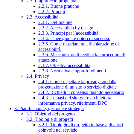
2.2. L’approccio progettuale
2.2.1. Buone pratiche
2.2.2. Principi
2.3. Accessibilità
2.3.1. Definizione
2.3.2. Accessibilità by design
2.3.3. Principi per l’accessibilità
2.3.4. Linee guida e criteri di successo
2.3.5. Come rilasciare una dichiarazione di
accessibilità
2.3.6. Meccanismo di feedback e procedura di
attuazione
2.3.7. Obiettivi accessibilità
2.3.8. Normativa e approfondimenti
2.4. Privacy
2.4.1. Come rispettare la privacy sin dalla
progettazione di un sito o servizio digitale
2.4.2. Richiedi il consenso quando necessario
2.4.3. Le basi del sito web: architettura,
informativa privacy, riferimenti DPO
3. Pianificazione, gestione e strategia
3.1. Obiettivi del progetto
3.2. Tipologie di progetti
3.2.1. Tipologie di progetto in base agli attori
coinvolti nel servizio