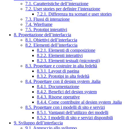
7.1. Caratteristiche dell’interazione
7.2. User stories per definire l’interazione
7.2.1. Differenza tra scenari e user stories
7.3. Flussi di interazione
7.4. Wireframe
7.5. Prototipi interattivi
8. Progettazione dell’interfaccia
8.1. Obiettivi dell’interfaccia
8.2. Elementi dell’interfaccia
8.2.1. Elementi di composizione
8.2.2. Elementi interattivi
8.2.3. Elementi testuali (microtesti)
8.3. Progettare e costruire in alta fedeltà
8.3.1. Layout di pagina
8.3.2. Prototipi in alta fedeltà
8.4. Progettare con il design system .italia
8.4.1. Documentazione
8.4.2. Benefici del design system
8.4.3. Risorse operative
8.4.4. Come contribuire al design system .italia
8.5. Progettare con i modelli di sito e servizi
8.5.1. Vantaggi dell’utilizzo dei modelli
8.5.2. I modelli di sito e servizi disponibili
9. Sviluppo dell’interfaccia
9.1. Approccio allo sviluppo