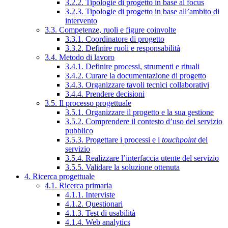
3.2.2. Tipologie di progetto in base al focus
3.2.3. Tipologie di progetto in base all’ambito di
intervento
3.3. Competenze, ruoli e figure coinvolte
3.3.1. Coordinatore di progetto
3.3.2. Definire ruoli e responsabilità
3.4. Metodo di lavoro
3.4.1. Definire processi, strumenti e rituali
3.4.2. Curare la documentazione di progetto
3.4.3. Organizzare tavoli tecnici collaborativi
3.4.4. Prendere decisioni
3.5. Il processo progettuale
3.5.1. Organizzare il progetto e la sua gestione
3.5.2. Comprendere il contesto d’uso del servizio
pubblico
3.5.3. Progettare i processi e i
touchpoint
del
servizio
3.5.4. Realizzare l’interfaccia utente del servizio
3.5.5. Validare la soluzione ottenuta
4. Ricerca progettuale
4.1. Ricerca primaria
4.1.1. Interviste
4.1.2. Questionari
4.1.3. Test di usabilità
4.1.4. Web analytics