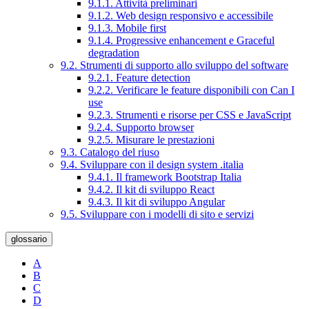
9.1.1. Attività preliminari
9.1.2. Web design responsivo e accessibile
9.1.3. Mobile first
9.1.4. Progressive enhancement e Graceful
degradation
9.2. Strumenti di supporto allo sviluppo del software
9.2.1. Feature detection
9.2.2. Verificare le feature disponibili con Can I
use
9.2.3. Strumenti e risorse per CSS e JavaScript
9.2.4. Supporto browser
9.2.5. Misurare le prestazioni
9.3. Catalogo del riuso
9.4. Sviluppare con il design system .italia
9.4.1. Il framework Bootstrap Italia
9.4.2. Il kit di sviluppo React
9.4.3. Il kit di sviluppo Angular
9.5. Sviluppare con i modelli di sito e servizi
glossario
A
B
C
D