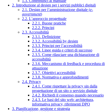
1.3. Contribuisci al manuale
2. Introduzione al design per i servizi pubblici digitali
2.1. Design per l’amministrazione digitale (
e-
government
)
2.2. L’approccio progettuale
2.2.1. Buone pratiche
2.2.2. Principi
2.3. Accessibilità
2.3.1. Definizione
2.3.2. Accessibilità by design
2.3.3. Principi per l’accessibilità
2.3.4. Linee guida e criteri di successo
2.3.5. Come rilasciare una dichiarazione di
accessibilità
2.3.6. Meccanismo di feedback e procedura di
attuazione
2.3.7. Obiettivi accessibilità
2.3.8. Normativa e approfondimenti
2.4. Privacy
2.4.1. Come rispettare la privacy sin dalla
progettazione di un sito o servizio digitale
2.4.2. Richiedi il consenso quando necessario
2.4.3. Le basi del sito web: architettura,
informativa privacy, riferimenti DPO
3. Pianificazione, gestione e strategia