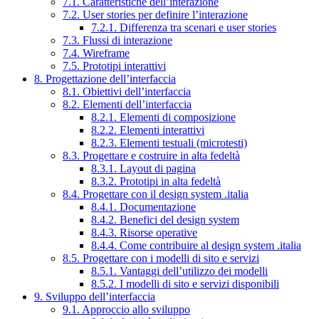
7.1. Caratteristiche dell’interazione
7.2. User stories per definire l’interazione
7.2.1. Differenza tra scenari e user stories
7.3. Flussi di interazione
7.4. Wireframe
7.5. Prototipi interattivi
8. Progettazione dell’interfaccia
8.1. Obiettivi dell’interfaccia
8.2. Elementi dell’interfaccia
8.2.1. Elementi di composizione
8.2.2. Elementi interattivi
8.2.3. Elementi testuali (microtesti)
8.3. Progettare e costruire in alta fedeltà
8.3.1. Layout di pagina
8.3.2. Prototipi in alta fedeltà
8.4. Progettare con il design system .italia
8.4.1. Documentazione
8.4.2. Benefici del design system
8.4.3. Risorse operative
8.4.4. Come contribuire al design system .italia
8.5. Progettare con i modelli di sito e servizi
8.5.1. Vantaggi dell’utilizzo dei modelli
8.5.2. I modelli di sito e servizi disponibili
9. Sviluppo dell’interfaccia
9.1. Approccio allo sviluppo