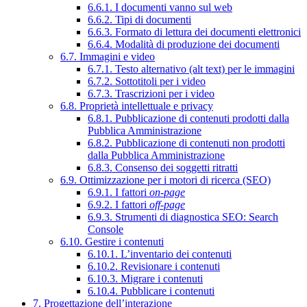
6.6.1. I documenti vanno sul web
6.6.2. Tipi di documenti
6.6.3. Formato di lettura dei documenti elettronici
6.6.4. Modalità di produzione dei documenti
6.7. Immagini e video
6.7.1. Testo alternativo (alt text) per le immagini
6.7.2. Sottotitoli per i video
6.7.3. Trascrizioni per i video
6.8. Proprietà intellettuale e privacy
6.8.1. Pubblicazione di contenuti prodotti dalla
Pubblica Amministrazione
6.8.2. Pubblicazione di contenuti non prodotti
dalla Pubblica Amministrazione
6.8.3. Consenso dei soggetti ritratti
6.9. Ottimizzazione per i motori di ricerca (SEO)
6.9.1. I fattori
on-page
6.9.2. I fattori
off-page
6.9.3. Strumenti di diagnostica SEO: Search
Console
6.10. Gestire i contenuti
6.10.1. L’inventario dei contenuti
6.10.2. Revisionare i contenuti
6.10.3. Migrare i contenuti
6.10.4. Pubblicare i contenuti
7. Progettazione dell’interazione