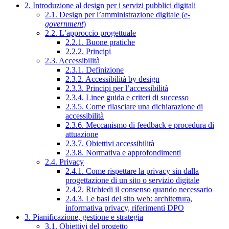
2. Introduzione al design per i servizi pubblici digitali
2.1. Design per l’amministrazione digitale (
e-
government
)
2.2. L’approccio progettuale
2.2.1. Buone pratiche
2.2.2. Principi
2.3. Accessibilità
2.3.1. Definizione
2.3.2. Accessibilità by design
2.3.3. Principi per l’accessibilità
2.3.4. Linee guida e criteri di successo
2.3.5. Come rilasciare una dichiarazione di
accessibilità
2.3.6. Meccanismo di feedback e procedura di
attuazione
2.3.7. Obiettivi accessibilità
2.3.8. Normativa e approfondimenti
2.4. Privacy
2.4.1. Come rispettare la privacy sin dalla
progettazione di un sito o servizio digitale
2.4.2. Richiedi il consenso quando necessario
2.4.3. Le basi del sito web: architettura,
informativa privacy, riferimenti DPO
3. Pianificazione, gestione e strategia
3.1. Obiettivi del progetto