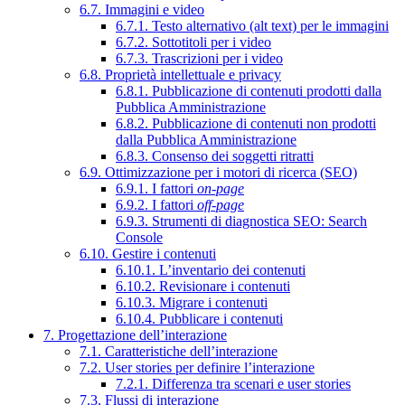
6.7. Immagini e video
6.7.1. Testo alternativo (alt text) per le immagini
6.7.2. Sottotitoli per i video
6.7.3. Trascrizioni per i video
6.8. Proprietà intellettuale e privacy
6.8.1. Pubblicazione di contenuti prodotti dalla
Pubblica Amministrazione
6.8.2. Pubblicazione di contenuti non prodotti
dalla Pubblica Amministrazione
6.8.3. Consenso dei soggetti ritratti
6.9. Ottimizzazione per i motori di ricerca (SEO)
6.9.1. I fattori
on-page
6.9.2. I fattori
off-page
6.9.3. Strumenti di diagnostica SEO: Search
Console
6.10. Gestire i contenuti
6.10.1. L’inventario dei contenuti
6.10.2. Revisionare i contenuti
6.10.3. Migrare i contenuti
6.10.4. Pubblicare i contenuti
7. Progettazione dell’interazione
7.1. Caratteristiche dell’interazione
7.2. User stories per definire l’interazione
7.2.1. Differenza tra scenari e user stories
7.3. Flussi di interazione