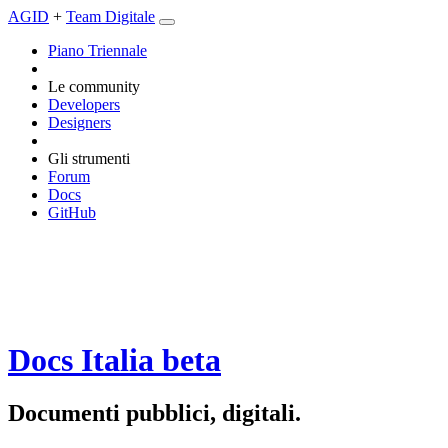
AGID
+
Team Digitale
Piano Triennale
Le community
Developers
Designers
Gli strumenti
Forum
Docs
GitHub
Docs Italia
beta
Documenti pubblici, digitali.