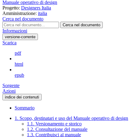
Manuale operativo di design
Progetto:
Designers Italia
Amministrazione:
italia
Cerca nel documento
Cerca nel documento
Informazioni
versione-corrente
Scarica
pdf
html
epub
Sorgente
Azioni
indice dei contenuti
Sommario
1. Scopo, destinatari e uso del Manuale operativo di design
1.1. Versionamento e storico
1.2. Consultazione del manuale
1.3. Contribuisci al manuale