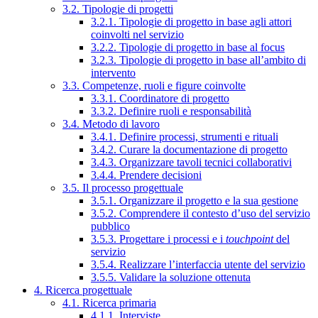
3.2. Tipologie di progetti
3.2.1. Tipologie di progetto in base agli attori
coinvolti nel servizio
3.2.2. Tipologie di progetto in base al focus
3.2.3. Tipologie di progetto in base all’ambito di
intervento
3.3. Competenze, ruoli e figure coinvolte
3.3.1. Coordinatore di progetto
3.3.2. Definire ruoli e responsabilità
3.4. Metodo di lavoro
3.4.1. Definire processi, strumenti e rituali
3.4.2. Curare la documentazione di progetto
3.4.3. Organizzare tavoli tecnici collaborativi
3.4.4. Prendere decisioni
3.5. Il processo progettuale
3.5.1. Organizzare il progetto e la sua gestione
3.5.2. Comprendere il contesto d’uso del servizio
pubblico
3.5.3. Progettare i processi e i
touchpoint
del
servizio
3.5.4. Realizzare l’interfaccia utente del servizio
3.5.5. Validare la soluzione ottenuta
4. Ricerca progettuale
4.1. Ricerca primaria
4.1.1. Interviste