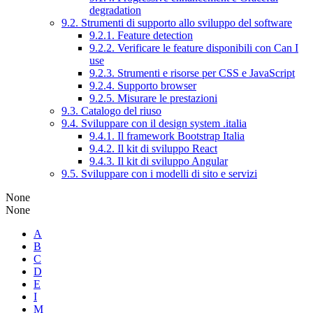
degradation
9.2. Strumenti di supporto allo sviluppo del software
9.2.1. Feature detection
9.2.2. Verificare le feature disponibili con Can I
use
9.2.3. Strumenti e risorse per CSS e JavaScript
9.2.4. Supporto browser
9.2.5. Misurare le prestazioni
9.3. Catalogo del riuso
9.4. Sviluppare con il design system .italia
9.4.1. Il framework Bootstrap Italia
9.4.2. Il kit di sviluppo React
9.4.3. Il kit di sviluppo Angular
9.5. Sviluppare con i modelli di sito e servizi
None
None
A
B
C
D
E
I
M