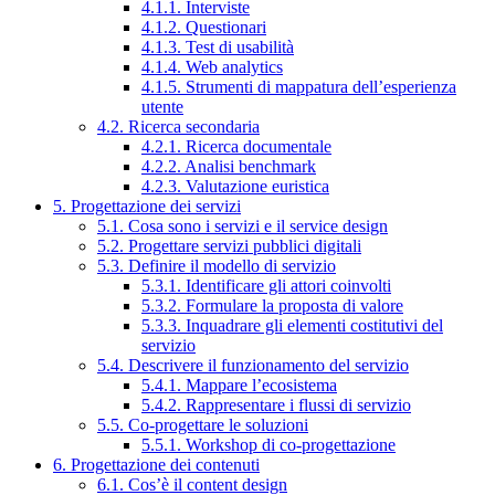
4.1.1. Interviste
4.1.2. Questionari
4.1.3. Test di usabilità
4.1.4. Web analytics
4.1.5. Strumenti di mappatura dell’esperienza
utente
4.2. Ricerca secondaria
4.2.1. Ricerca documentale
4.2.2. Analisi benchmark
4.2.3. Valutazione euristica
5. Progettazione dei servizi
5.1. Cosa sono i servizi e il service design
5.2. Progettare servizi pubblici digitali
5.3. Definire il modello di servizio
5.3.1. Identificare gli attori coinvolti
5.3.2. Formulare la proposta di valore
5.3.3. Inquadrare gli elementi costitutivi del
servizio
5.4. Descrivere il funzionamento del servizio
5.4.1. Mappare l’ecosistema
5.4.2. Rappresentare i flussi di servizio
5.5. Co-progettare le soluzioni
5.5.1. Workshop di co-progettazione
6. Progettazione dei contenuti
6.1. Cos’è il content design