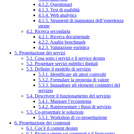
4.1.2. Questionari
4.1.3. Test di usabilità
4.1.4. Web analytics
4.1.5. Strumenti di mappatura dell’esperienza
utente
4.2. Ricerca secondaria
4.2.1. Ricerca documentale
4.2.2. Analisi benchmark
4.2.3. Valutazione euristica
5. Progettazione dei servizi
5.1. Cosa sono i servizi e il service design
5.2. Progettare servizi pubblici digitali
5.3. Definire il modello di servizio
5.3.1. Identificare gli attori coinvolti
5.3.2. Formulare la proposta di valore
5.3.3. Inquadrare gli elementi costitutivi del
servizio
5.4. Descrivere il funzionamento del servizio
5.4.1. Mappare l’ecosistema
5.4.2. Rappresentare i flussi di servizio
5.5. Co-progettare le soluzioni
5.5.1. Workshop di co-progettazione
6. Progettazione dei contenuti
6.1. Cos’è il content design
6.2. Ricerca utente sui contenuti e il linguaggio