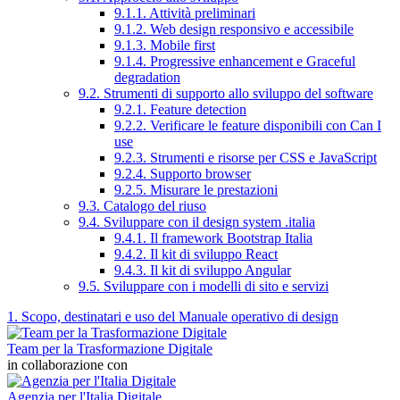
9.1.1. Attività preliminari
9.1.2. Web design responsivo e accessibile
9.1.3. Mobile first
9.1.4. Progressive enhancement e Graceful
degradation
9.2. Strumenti di supporto allo sviluppo del software
9.2.1. Feature detection
9.2.2. Verificare le feature disponibili con Can I
use
9.2.3. Strumenti e risorse per CSS e JavaScript
9.2.4. Supporto browser
9.2.5. Misurare le prestazioni
9.3. Catalogo del riuso
9.4. Sviluppare con il design system .italia
9.4.1. Il framework Bootstrap Italia
9.4.2. Il kit di sviluppo React
9.4.3. Il kit di sviluppo Angular
9.5. Sviluppare con i modelli di sito e servizi
1. Scopo, destinatari e uso del Manuale operativo di design
Team per la Trasformazione Digitale
in collaborazione con
Agenzia per l'Italia Digitale