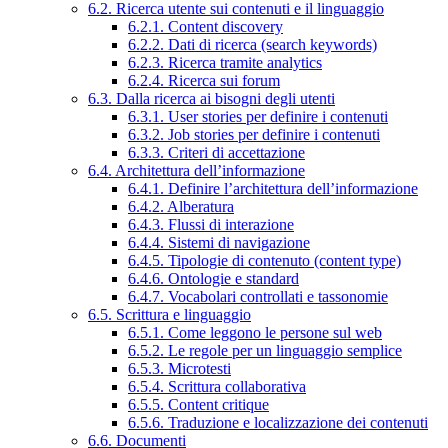
6.2. Ricerca utente sui contenuti e il linguaggio
6.2.1. Content discovery
6.2.2. Dati di ricerca (search keywords)
6.2.3. Ricerca tramite analytics
6.2.4. Ricerca sui forum
6.3. Dalla ricerca ai bisogni degli utenti
6.3.1. User stories per definire i contenuti
6.3.2. Job stories per definire i contenuti
6.3.3. Criteri di accettazione
6.4. Architettura dell’informazione
6.4.1. Definire l’architettura dell’informazione
6.4.2. Alberatura
6.4.3. Flussi di interazione
6.4.4. Sistemi di navigazione
6.4.5. Tipologie di contenuto (content type)
6.4.6. Ontologie e standard
6.4.7. Vocabolari controllati e tassonomie
6.5. Scrittura e linguaggio
6.5.1. Come leggono le persone sul web
6.5.2. Le regole per un linguaggio semplice
6.5.3. Microtesti
6.5.4. Scrittura collaborativa
6.5.5. Content critique
6.5.6. Traduzione e localizzazione dei contenuti
6.6. Documenti