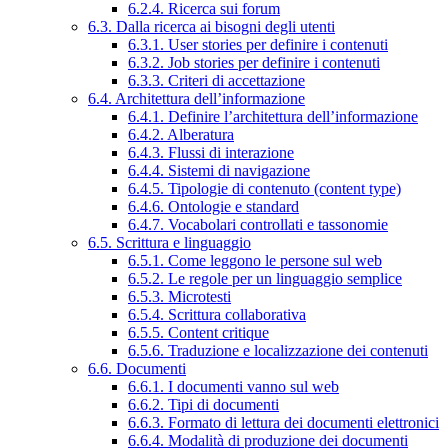
6.2.4. Ricerca sui forum
6.3. Dalla ricerca ai bisogni degli utenti
6.3.1. User stories per definire i contenuti
6.3.2. Job stories per definire i contenuti
6.3.3. Criteri di accettazione
6.4. Architettura dell’informazione
6.4.1. Definire l’architettura dell’informazione
6.4.2. Alberatura
6.4.3. Flussi di interazione
6.4.4. Sistemi di navigazione
6.4.5. Tipologie di contenuto (content type)
6.4.6. Ontologie e standard
6.4.7. Vocabolari controllati e tassonomie
6.5. Scrittura e linguaggio
6.5.1. Come leggono le persone sul web
6.5.2. Le regole per un linguaggio semplice
6.5.3. Microtesti
6.5.4. Scrittura collaborativa
6.5.5. Content critique
6.5.6. Traduzione e localizzazione dei contenuti
6.6. Documenti
6.6.1. I documenti vanno sul web
6.6.2. Tipi di documenti
6.6.3. Formato di lettura dei documenti elettronici
6.6.4. Modalità di produzione dei documenti