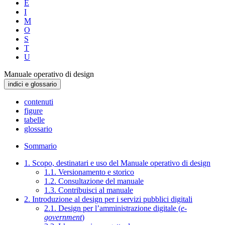
E
I
M
O
S
T
U
Manuale operativo di design
indici e glossario
contenuti
figure
tabelle
glossario
Sommario
1. Scopo, destinatari e uso del Manuale operativo di design
1.1. Versionamento e storico
1.2. Consultazione del manuale
1.3. Contribuisci al manuale
2. Introduzione al design per i servizi pubblici digitali
2.1. Design per l’amministrazione digitale (
e-
government
)