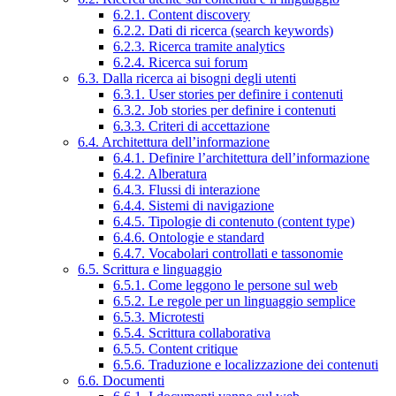
6.2.1. Content discovery
6.2.2. Dati di ricerca (search keywords)
6.2.3. Ricerca tramite analytics
6.2.4. Ricerca sui forum
6.3. Dalla ricerca ai bisogni degli utenti
6.3.1. User stories per definire i contenuti
6.3.2. Job stories per definire i contenuti
6.3.3. Criteri di accettazione
6.4. Architettura dell’informazione
6.4.1. Definire l’architettura dell’informazione
6.4.2. Alberatura
6.4.3. Flussi di interazione
6.4.4. Sistemi di navigazione
6.4.5. Tipologie di contenuto (content type)
6.4.6. Ontologie e standard
6.4.7. Vocabolari controllati e tassonomie
6.5. Scrittura e linguaggio
6.5.1. Come leggono le persone sul web
6.5.2. Le regole per un linguaggio semplice
6.5.3. Microtesti
6.5.4. Scrittura collaborativa
6.5.5. Content critique
6.5.6. Traduzione e localizzazione dei contenuti
6.6. Documenti