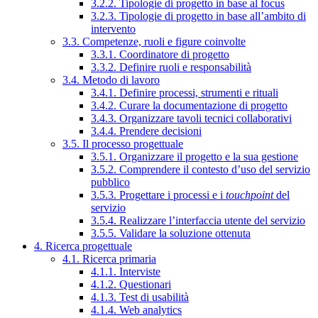
3.2.2. Tipologie di progetto in base al focus
3.2.3. Tipologie di progetto in base all’ambito di
intervento
3.3. Competenze, ruoli e figure coinvolte
3.3.1. Coordinatore di progetto
3.3.2. Definire ruoli e responsabilità
3.4. Metodo di lavoro
3.4.1. Definire processi, strumenti e rituali
3.4.2. Curare la documentazione di progetto
3.4.3. Organizzare tavoli tecnici collaborativi
3.4.4. Prendere decisioni
3.5. Il processo progettuale
3.5.1. Organizzare il progetto e la sua gestione
3.5.2. Comprendere il contesto d’uso del servizio
pubblico
3.5.3. Progettare i processi e i
touchpoint
del
servizio
3.5.4. Realizzare l’interfaccia utente del servizio
3.5.5. Validare la soluzione ottenuta
4. Ricerca progettuale
4.1. Ricerca primaria
4.1.1. Interviste
4.1.2. Questionari
4.1.3. Test di usabilità
4.1.4. Web analytics