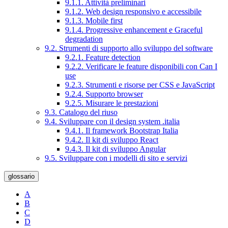
9.1.1. Attività preliminari
9.1.2. Web design responsivo e accessibile
9.1.3. Mobile first
9.1.4. Progressive enhancement e Graceful
degradation
9.2. Strumenti di supporto allo sviluppo del software
9.2.1. Feature detection
9.2.2. Verificare le feature disponibili con Can I
use
9.2.3. Strumenti e risorse per CSS e JavaScript
9.2.4. Supporto browser
9.2.5. Misurare le prestazioni
9.3. Catalogo del riuso
9.4. Sviluppare con il design system .italia
9.4.1. Il framework Bootstrap Italia
9.4.2. Il kit di sviluppo React
9.4.3. Il kit di sviluppo Angular
9.5. Sviluppare con i modelli di sito e servizi
glossario
A
B
C
D