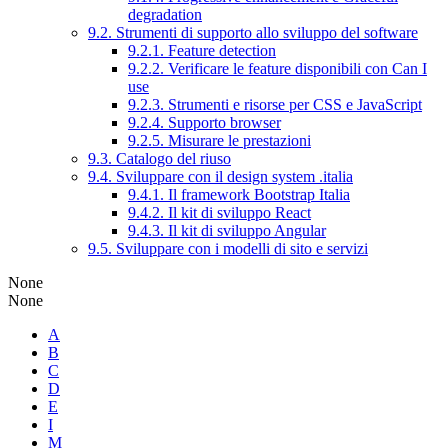
degradation
9.2. Strumenti di supporto allo sviluppo del software
9.2.1. Feature detection
9.2.2. Verificare le feature disponibili con Can I
use
9.2.3. Strumenti e risorse per CSS e JavaScript
9.2.4. Supporto browser
9.2.5. Misurare le prestazioni
9.3. Catalogo del riuso
9.4. Sviluppare con il design system .italia
9.4.1. Il framework Bootstrap Italia
9.4.2. Il kit di sviluppo React
9.4.3. Il kit di sviluppo Angular
9.5. Sviluppare con i modelli di sito e servizi
None
None
A
B
C
D
E
I
M