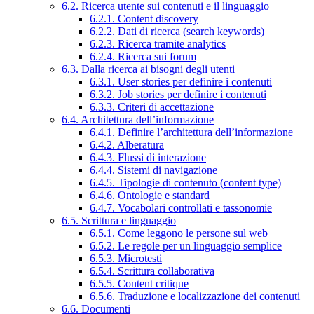
6.2. Ricerca utente sui contenuti e il linguaggio
6.2.1. Content discovery
6.2.2. Dati di ricerca (search keywords)
6.2.3. Ricerca tramite analytics
6.2.4. Ricerca sui forum
6.3. Dalla ricerca ai bisogni degli utenti
6.3.1. User stories per definire i contenuti
6.3.2. Job stories per definire i contenuti
6.3.3. Criteri di accettazione
6.4. Architettura dell’informazione
6.4.1. Definire l’architettura dell’informazione
6.4.2. Alberatura
6.4.3. Flussi di interazione
6.4.4. Sistemi di navigazione
6.4.5. Tipologie di contenuto (content type)
6.4.6. Ontologie e standard
6.4.7. Vocabolari controllati e tassonomie
6.5. Scrittura e linguaggio
6.5.1. Come leggono le persone sul web
6.5.2. Le regole per un linguaggio semplice
6.5.3. Microtesti
6.5.4. Scrittura collaborativa
6.5.5. Content critique
6.5.6. Traduzione e localizzazione dei contenuti
6.6. Documenti