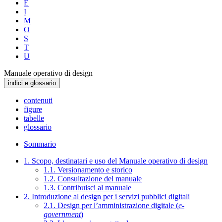
E
I
M
O
S
T
U
Manuale operativo di design
indici e glossario
contenuti
figure
tabelle
glossario
Sommario
1. Scopo, destinatari e uso del Manuale operativo di design
1.1. Versionamento e storico
1.2. Consultazione del manuale
1.3. Contribuisci al manuale
2. Introduzione al design per i servizi pubblici digitali
2.1. Design per l’amministrazione digitale (
e-
government
)