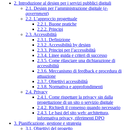
2. Introduzione al design per i servizi pubblici digitali
2.1. Design per l’amministrazione digitale (
e-
government
)
2.2. L’approccio progettuale
2.2.1. Buone pratiche
2.2.2. Principi
2.3. Accessibilità
2.3.1. Definizione
2.3.2. Accessibilità by design
2.3.3. Principi per l’accessibilità
2.3.4. Linee guida e criteri di successo
2.3.5. Come rilasciare una dichiarazione di
accessibilità
2.3.6. Meccanismo di feedback e procedura di
attuazione
2.3.7. Obiettivi accessibilità
2.3.8. Normativa e approfondimenti
2.4. Privacy
2.4.1. Come rispettare la privacy sin dalla
progettazione di un sito o servizio digitale
2.4.2. Richiedi il consenso quando necessario
2.4.3. Le basi del sito web: architettura,
informativa privacy, riferimenti DPO
3. Pianificazione, gestione e strategia
3.1. Obiettivi del progetto