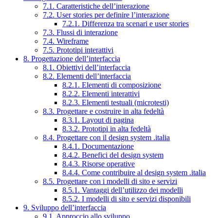
7.1. Caratteristiche dell’interazione
7.2. User stories per definire l’interazione
7.2.1. Differenza tra scenari e user stories
7.3. Flussi di interazione
7.4. Wireframe
7.5. Prototipi interattivi
8. Progettazione dell’interfaccia
8.1. Obiettivi dell’interfaccia
8.2. Elementi dell’interfaccia
8.2.1. Elementi di composizione
8.2.2. Elementi interattivi
8.2.3. Elementi testuali (microtesti)
8.3. Progettare e costruire in alta fedeltà
8.3.1. Layout di pagina
8.3.2. Prototipi in alta fedeltà
8.4. Progettare con il design system .italia
8.4.1. Documentazione
8.4.2. Benefici del design system
8.4.3. Risorse operative
8.4.4. Come contribuire al design system .italia
8.5. Progettare con i modelli di sito e servizi
8.5.1. Vantaggi dell’utilizzo dei modelli
8.5.2. I modelli di sito e servizi disponibili
9. Sviluppo dell’interfaccia
9.1. Approccio allo sviluppo