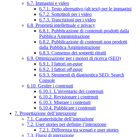
6.7. Immagini e video
6.7.1. Testo alternativo (alt text) per le immagini
6.7.2. Sottotitoli per i video
6.7.3. Trascrizioni per i video
6.8. Proprietà intellettuale e privacy
6.8.1. Pubblicazione di contenuti prodotti dalla
Pubblica Amministrazione
6.8.2. Pubblicazione di contenuti non prodotti
dalla Pubblica Amministrazione
6.8.3. Consenso dei soggetti ritratti
6.9. Ottimizzazione per i motori di ricerca (SEO)
6.9.1. I fattori
on-page
6.9.2. I fattori
off-page
6.9.3. Strumenti di diagnostica SEO: Search
Console
6.10. Gestire i contenuti
6.10.1. L’inventario dei contenuti
6.10.2. Revisionare i contenuti
6.10.3. Migrare i contenuti
6.10.4. Pubblicare i contenuti
7. Progettazione dell’interazione
7.1. Caratteristiche dell’interazione
7.2. User stories per definire l’interazione
7.2.1. Differenza tra scenari e user stories
7.3. Flussi di interazione