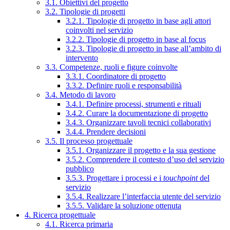
3.1. Obiettivi del progetto
3.2. Tipologie di progetti
3.2.1. Tipologie di progetto in base agli attori
coinvolti nel servizio
3.2.2. Tipologie di progetto in base al focus
3.2.3. Tipologie di progetto in base all’ambito di
intervento
3.3. Competenze, ruoli e figure coinvolte
3.3.1. Coordinatore di progetto
3.3.2. Definire ruoli e responsabilità
3.4. Metodo di lavoro
3.4.1. Definire processi, strumenti e rituali
3.4.2. Curare la documentazione di progetto
3.4.3. Organizzare tavoli tecnici collaborativi
3.4.4. Prendere decisioni
3.5. Il processo progettuale
3.5.1. Organizzare il progetto e la sua gestione
3.5.2. Comprendere il contesto d’uso del servizio
pubblico
3.5.3. Progettare i processi e i
touchpoint
del
servizio
3.5.4. Realizzare l’interfaccia utente del servizio
3.5.5. Validare la soluzione ottenuta
4. Ricerca progettuale
4.1. Ricerca primaria