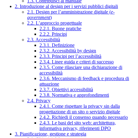
1.3. Contribuisci al manuale
2. Introduzione al design per i servizi pubblici digitali
2.1. Design per l’amministrazione digitale (
e-
government
)
2.2. L’approccio progettuale
2.2.1. Buone pratiche
2.2.2. Principi
2.3. Accessibilità
2.3.1. Definizione
2.3.2. Accessibilità by design
2.3.3. Principi per l’accessibilità
2.3.4. Linee guida e criteri di successo
2.3.5. Come rilasciare una dichiarazione di
accessibilità
2.3.6. Meccanismo di feedback e procedura di
attuazione
2.3.7. Obiettivi accessibilità
2.3.8. Normativa e approfondimenti
2.4. Privacy
2.4.1. Come rispettare la privacy sin dalla
progettazione di un sito o servizio digitale
2.4.2. Richiedi il consenso quando necessario
2.4.3. Le basi del sito web: architettura,
informativa privacy, riferimenti DPO
3. Pianificazione, gestione e strategia