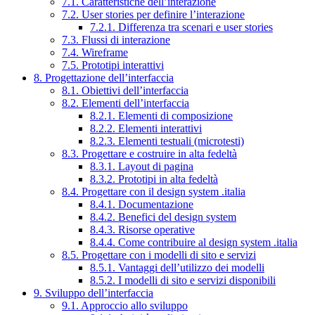
7.1. Caratteristiche dell’interazione
7.2. User stories per definire l’interazione
7.2.1. Differenza tra scenari e user stories
7.3. Flussi di interazione
7.4. Wireframe
7.5. Prototipi interattivi
8. Progettazione dell’interfaccia
8.1. Obiettivi dell’interfaccia
8.2. Elementi dell’interfaccia
8.2.1. Elementi di composizione
8.2.2. Elementi interattivi
8.2.3. Elementi testuali (microtesti)
8.3. Progettare e costruire in alta fedeltà
8.3.1. Layout di pagina
8.3.2. Prototipi in alta fedeltà
8.4. Progettare con il design system .italia
8.4.1. Documentazione
8.4.2. Benefici del design system
8.4.3. Risorse operative
8.4.4. Come contribuire al design system .italia
8.5. Progettare con i modelli di sito e servizi
8.5.1. Vantaggi dell’utilizzo dei modelli
8.5.2. I modelli di sito e servizi disponibili
9. Sviluppo dell’interfaccia
9.1. Approccio allo sviluppo