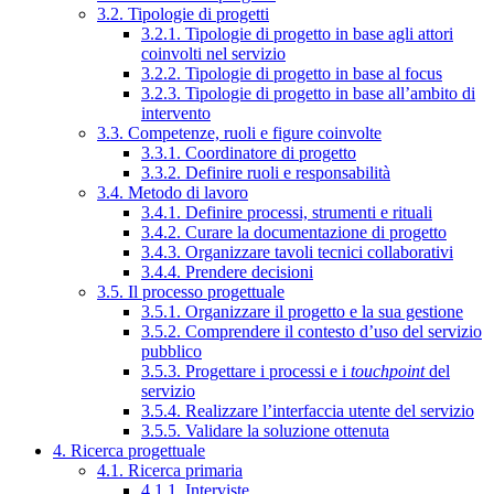
3.2. Tipologie di progetti
3.2.1. Tipologie di progetto in base agli attori
coinvolti nel servizio
3.2.2. Tipologie di progetto in base al focus
3.2.3. Tipologie di progetto in base all’ambito di
intervento
3.3. Competenze, ruoli e figure coinvolte
3.3.1. Coordinatore di progetto
3.3.2. Definire ruoli e responsabilità
3.4. Metodo di lavoro
3.4.1. Definire processi, strumenti e rituali
3.4.2. Curare la documentazione di progetto
3.4.3. Organizzare tavoli tecnici collaborativi
3.4.4. Prendere decisioni
3.5. Il processo progettuale
3.5.1. Organizzare il progetto e la sua gestione
3.5.2. Comprendere il contesto d’uso del servizio
pubblico
3.5.3. Progettare i processi e i
touchpoint
del
servizio
3.5.4. Realizzare l’interfaccia utente del servizio
3.5.5. Validare la soluzione ottenuta
4. Ricerca progettuale
4.1. Ricerca primaria
4.1.1. Interviste