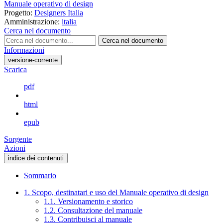
Manuale operativo di design
Progetto:
Designers Italia
Amministrazione:
italia
Cerca nel documento
Cerca nel documento
Informazioni
versione-corrente
Scarica
pdf
html
epub
Sorgente
Azioni
indice dei contenuti
Sommario
1. Scopo, destinatari e uso del Manuale operativo di design
1.1. Versionamento e storico
1.2. Consultazione del manuale
1.3. Contribuisci al manuale