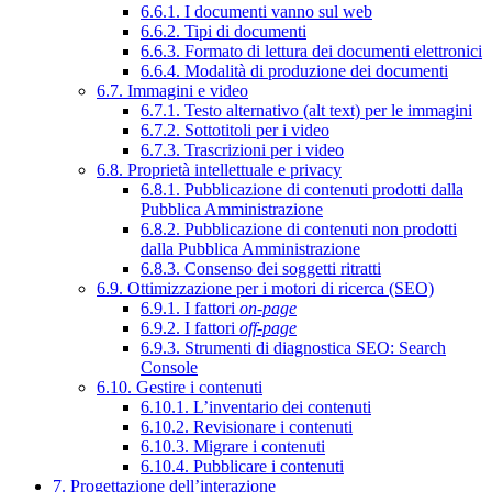
6.6.1. I documenti vanno sul web
6.6.2. Tipi di documenti
6.6.3. Formato di lettura dei documenti elettronici
6.6.4. Modalità di produzione dei documenti
6.7. Immagini e video
6.7.1. Testo alternativo (alt text) per le immagini
6.7.2. Sottotitoli per i video
6.7.3. Trascrizioni per i video
6.8. Proprietà intellettuale e privacy
6.8.1. Pubblicazione di contenuti prodotti dalla
Pubblica Amministrazione
6.8.2. Pubblicazione di contenuti non prodotti
dalla Pubblica Amministrazione
6.8.3. Consenso dei soggetti ritratti
6.9. Ottimizzazione per i motori di ricerca (SEO)
6.9.1. I fattori
on-page
6.9.2. I fattori
off-page
6.9.3. Strumenti di diagnostica SEO: Search
Console
6.10. Gestire i contenuti
6.10.1. L’inventario dei contenuti
6.10.2. Revisionare i contenuti
6.10.3. Migrare i contenuti
6.10.4. Pubblicare i contenuti
7. Progettazione dell’interazione