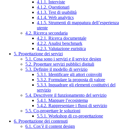
4.1.1. Interviste
4.1.2. Questionari
4.1.3. Test di usabilità
4.1.4. Web analytics
4.1.5. Strumenti di mappatura dell’esperienza
utente
4.2. Ricerca secondaria
4.2.1. Ricerca documentale
4.2.2. Analisi benchmark
4.2.3. Valutazione euristica
5. Progettazione dei servizi
5.1. Cosa sono i servizi e il service design
5.2. Progettare servizi pubblici digitali
5.3. Definire il modello di servizio
5.3.1. Identificare gli attori coinvolti
5.3.2. Formulare la proposta di valore
5.3.3. Inquadrare gli elementi costitutivi del
servizio
5.4. Descrivere il funzionamento del servizio
5.4.1. Mappare l’ecosistema
5.4.2. Rappresentare i flussi di servizio
5.5. Co-progettare le soluzioni
5.5.1. Workshop di co-progettazione
6. Progettazione dei contenuti
6.1. Cos’è il content design