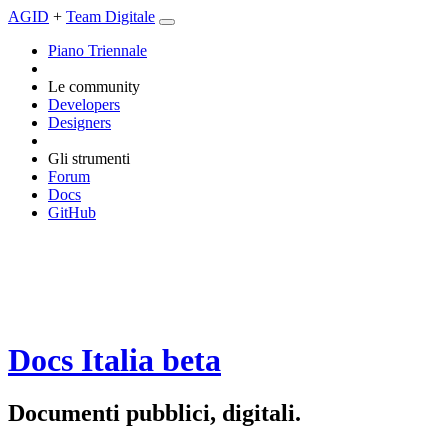
AGID
+
Team Digitale
Piano Triennale
Le community
Developers
Designers
Gli strumenti
Forum
Docs
GitHub
Docs Italia
beta
Documenti pubblici, digitali.