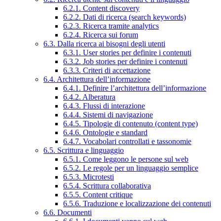
6.2.1. Content discovery
6.2.2. Dati di ricerca (search keywords)
6.2.3. Ricerca tramite analytics
6.2.4. Ricerca sui forum
6.3. Dalla ricerca ai bisogni degli utenti
6.3.1. User stories per definire i contenuti
6.3.2. Job stories per definire i contenuti
6.3.3. Criteri di accettazione
6.4. Architettura dell’informazione
6.4.1. Definire l’architettura dell’informazione
6.4.2. Alberatura
6.4.3. Flussi di interazione
6.4.4. Sistemi di navigazione
6.4.5. Tipologie di contenuto (content type)
6.4.6. Ontologie e standard
6.4.7. Vocabolari controllati e tassonomie
6.5. Scrittura e linguaggio
6.5.1. Come leggono le persone sul web
6.5.2. Le regole per un linguaggio semplice
6.5.3. Microtesti
6.5.4. Scrittura collaborativa
6.5.5. Content critique
6.5.6. Traduzione e localizzazione dei contenuti
6.6. Documenti