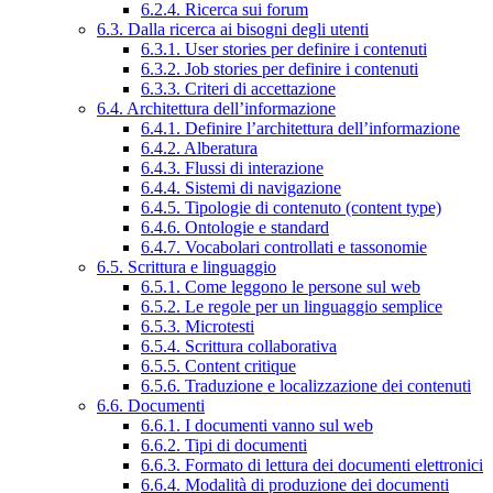
6.2.4. Ricerca sui forum
6.3. Dalla ricerca ai bisogni degli utenti
6.3.1. User stories per definire i contenuti
6.3.2. Job stories per definire i contenuti
6.3.3. Criteri di accettazione
6.4. Architettura dell’informazione
6.4.1. Definire l’architettura dell’informazione
6.4.2. Alberatura
6.4.3. Flussi di interazione
6.4.4. Sistemi di navigazione
6.4.5. Tipologie di contenuto (content type)
6.4.6. Ontologie e standard
6.4.7. Vocabolari controllati e tassonomie
6.5. Scrittura e linguaggio
6.5.1. Come leggono le persone sul web
6.5.2. Le regole per un linguaggio semplice
6.5.3. Microtesti
6.5.4. Scrittura collaborativa
6.5.5. Content critique
6.5.6. Traduzione e localizzazione dei contenuti
6.6. Documenti
6.6.1. I documenti vanno sul web
6.6.2. Tipi di documenti
6.6.3. Formato di lettura dei documenti elettronici
6.6.4. Modalità di produzione dei documenti