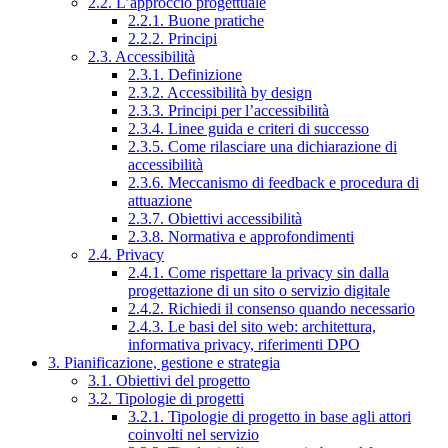
2.2. L’approccio progettuale
2.2.1. Buone pratiche
2.2.2. Principi
2.3. Accessibilità
2.3.1. Definizione
2.3.2. Accessibilità by design
2.3.3. Principi per l’accessibilità
2.3.4. Linee guida e criteri di successo
2.3.5. Come rilasciare una dichiarazione di
accessibilità
2.3.6. Meccanismo di feedback e procedura di
attuazione
2.3.7. Obiettivi accessibilità
2.3.8. Normativa e approfondimenti
2.4. Privacy
2.4.1. Come rispettare la privacy sin dalla
progettazione di un sito o servizio digitale
2.4.2. Richiedi il consenso quando necessario
2.4.3. Le basi del sito web: architettura,
informativa privacy, riferimenti DPO
3. Pianificazione, gestione e strategia
3.1. Obiettivi del progetto
3.2. Tipologie di progetti
3.2.1. Tipologie di progetto in base agli attori
coinvolti nel servizio