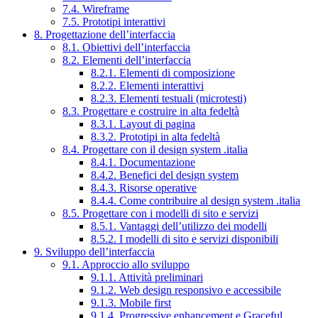
7.4. Wireframe
7.5. Prototipi interattivi
8. Progettazione dell’interfaccia
8.1. Obiettivi dell’interfaccia
8.2. Elementi dell’interfaccia
8.2.1. Elementi di composizione
8.2.2. Elementi interattivi
8.2.3. Elementi testuali (microtesti)
8.3. Progettare e costruire in alta fedeltà
8.3.1. Layout di pagina
8.3.2. Prototipi in alta fedeltà
8.4. Progettare con il design system .italia
8.4.1. Documentazione
8.4.2. Benefici del design system
8.4.3. Risorse operative
8.4.4. Come contribuire al design system .italia
8.5. Progettare con i modelli di sito e servizi
8.5.1. Vantaggi dell’utilizzo dei modelli
8.5.2. I modelli di sito e servizi disponibili
9. Sviluppo dell’interfaccia
9.1. Approccio allo sviluppo
9.1.1. Attività preliminari
9.1.2. Web design responsivo e accessibile
9.1.3. Mobile first
9.1.4. Progressive enhancement e Graceful