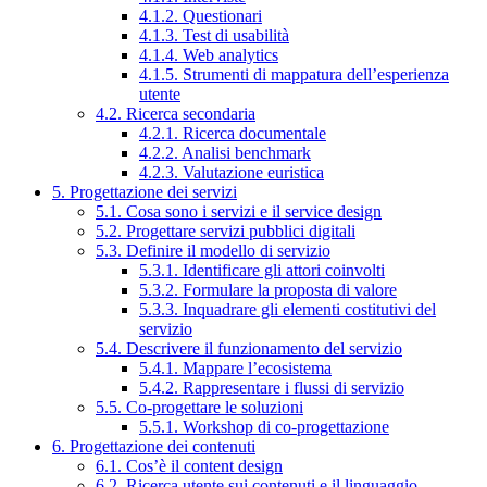
4.1.2. Questionari
4.1.3. Test di usabilità
4.1.4. Web analytics
4.1.5. Strumenti di mappatura dell’esperienza
utente
4.2. Ricerca secondaria
4.2.1. Ricerca documentale
4.2.2. Analisi benchmark
4.2.3. Valutazione euristica
5. Progettazione dei servizi
5.1. Cosa sono i servizi e il service design
5.2. Progettare servizi pubblici digitali
5.3. Definire il modello di servizio
5.3.1. Identificare gli attori coinvolti
5.3.2. Formulare la proposta di valore
5.3.3. Inquadrare gli elementi costitutivi del
servizio
5.4. Descrivere il funzionamento del servizio
5.4.1. Mappare l’ecosistema
5.4.2. Rappresentare i flussi di servizio
5.5. Co-progettare le soluzioni
5.5.1. Workshop di co-progettazione
6. Progettazione dei contenuti
6.1. Cos’è il content design
6.2. Ricerca utente sui contenuti e il linguaggio