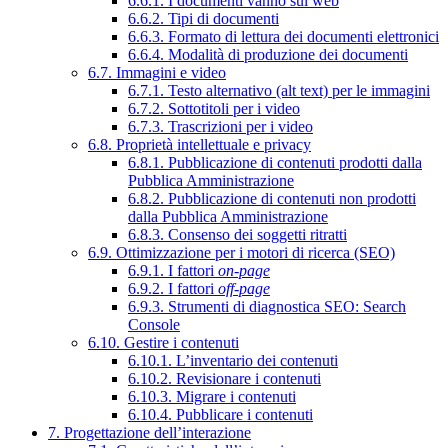
6.6.1. I documenti vanno sul web
6.6.2. Tipi di documenti
6.6.3. Formato di lettura dei documenti elettronici
6.6.4. Modalità di produzione dei documenti
6.7. Immagini e video
6.7.1. Testo alternativo (alt text) per le immagini
6.7.2. Sottotitoli per i video
6.7.3. Trascrizioni per i video
6.8. Proprietà intellettuale e privacy
6.8.1. Pubblicazione di contenuti prodotti dalla
Pubblica Amministrazione
6.8.2. Pubblicazione di contenuti non prodotti
dalla Pubblica Amministrazione
6.8.3. Consenso dei soggetti ritratti
6.9. Ottimizzazione per i motori di ricerca (SEO)
6.9.1. I fattori
on-page
6.9.2. I fattori
off-page
6.9.3. Strumenti di diagnostica SEO: Search
Console
6.10. Gestire i contenuti
6.10.1. L’inventario dei contenuti
6.10.2. Revisionare i contenuti
6.10.3. Migrare i contenuti
6.10.4. Pubblicare i contenuti
7. Progettazione dell’interazione