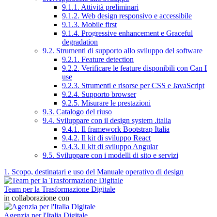
9.1.1. Attività preliminari
9.1.2. Web design responsivo e accessibile
9.1.3. Mobile first
9.1.4. Progressive enhancement e Graceful
degradation
9.2. Strumenti di supporto allo sviluppo del software
9.2.1. Feature detection
9.2.2. Verificare le feature disponibili con Can I
use
9.2.3. Strumenti e risorse per CSS e JavaScript
9.2.4. Supporto browser
9.2.5. Misurare le prestazioni
9.3. Catalogo del riuso
9.4. Sviluppare con il design system .italia
9.4.1. Il framework Bootstrap Italia
9.4.2. Il kit di sviluppo React
9.4.3. Il kit di sviluppo Angular
9.5. Sviluppare con i modelli di sito e servizi
1. Scopo, destinatari e uso del Manuale operativo di design
Team per la Trasformazione Digitale
in collaborazione con
Agenzia per l'Italia Digitale