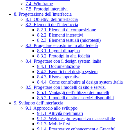
7.4. Wireframe
7.5. Prototipi interattivi
8. Progettazione dell’interfaccia
8.1. Obiettivi dell’interfaccia
8.2. Elementi dell’interfaccia
8.2.1. Elementi di composizione
8.2.2. Elementi interattivi
8.2.3. Elementi testuali (microtesti)
8.3. Progettare e costruire in alta fedeltà
8.3.1. Layout di pagina
8.3.2. Prototipi in alta fedeltà
8.4. Progettare con il design system .italia
8.4.1. Documentazione
8.4.2. Benefici del design system
8.4.3. Risorse operative
8.4.4. Come contribuire al design system .italia
8.5. Progettare con i modelli di sito e servizi
8.5.1. Vantaggi dell’utilizzo dei modelli
8.5.2. I modelli di sito e servizi disponibili
9. Sviluppo dell’interfaccia
9.1. Approccio allo sviluppo
9.1.1. Attività preliminari
9.1.2. Web design responsivo e accessibile
9.1.3. Mobile first
9.1.4. Progressive enhancement e Graceful