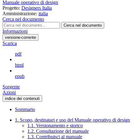
Manuale operativo di design
Progetto:
Designers Italia
Amministrazione:
italia
Cerca nel documento
Cerca nel documento
Informazioni
versione-corrente
Scarica
pdf
html
epub
Sorgente
Azioni
indice dei contenuti
Sommario
1. Scopo, destinatari e uso del Manuale operativo di design
1.1. Versionamento e storico
1.2. Consultazione del manuale
1.3. Contribuisci al manuale