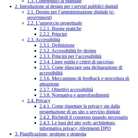
1.3. Contribuisci al manuale
2. Introduzione al design per i servizi pubblici digitali
2.1. Design per l’amministrazione digitale (
e-
government
)
2.2. L’approccio progettuale
2.2.1. Buone pratiche
2.2.2. Principi
2.3. Accessibilità
2.3.1. Definizione
2.3.2. Accessibilità by design
2.3.3. Principi per l’accessibilità
2.3.4. Linee guida e criteri di successo
2.3.5. Come rilasciare una dichiarazione di
accessibilità
2.3.6. Meccanismo di feedback e procedura di
attuazione
2.3.7. Obiettivi accessibilità
2.3.8. Normativa e approfondimenti
2.4. Privacy
2.4.1. Come rispettare la privacy sin dalla
progettazione di un sito o servizio digitale
2.4.2. Richiedi il consenso quando necessario
2.4.3. Le basi del sito web: architettura,
informativa privacy, riferimenti DPO
3. Pianificazione, gestione e strategia