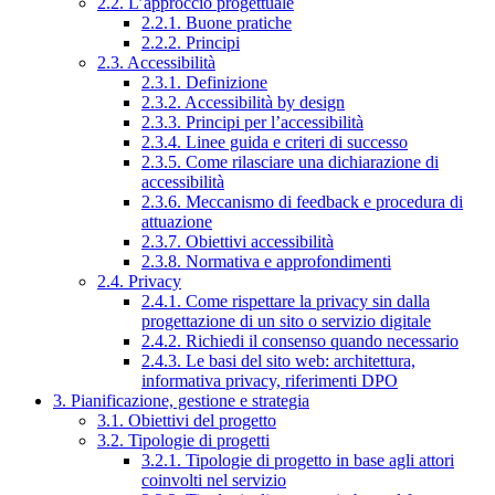
2.2. L’approccio progettuale
2.2.1. Buone pratiche
2.2.2. Principi
2.3. Accessibilità
2.3.1. Definizione
2.3.2. Accessibilità by design
2.3.3. Principi per l’accessibilità
2.3.4. Linee guida e criteri di successo
2.3.5. Come rilasciare una dichiarazione di
accessibilità
2.3.6. Meccanismo di feedback e procedura di
attuazione
2.3.7. Obiettivi accessibilità
2.3.8. Normativa e approfondimenti
2.4. Privacy
2.4.1. Come rispettare la privacy sin dalla
progettazione di un sito o servizio digitale
2.4.2. Richiedi il consenso quando necessario
2.4.3. Le basi del sito web: architettura,
informativa privacy, riferimenti DPO
3. Pianificazione, gestione e strategia
3.1. Obiettivi del progetto
3.2. Tipologie di progetti
3.2.1. Tipologie di progetto in base agli attori
coinvolti nel servizio