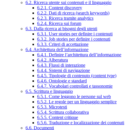
6.2. Ricerca utente sui contenuti e il linguaggio
6.2.1. Content discovery
6.2.2. Dati di ricerca (search keywords)
6.2.3. Ricerca tramite analytics
6.2.4. Ricerca sui forum
6.3. Dalla ricerca ai bisogni degli utenti
6.3.1. User stories per definire i contenuti
6.3.2. Job stories per definire i contenuti
6.3.3. Criteri di accettazione
6.4. Architettura dell’informazione
6.4.1. Definire l’architettura dell’informazione
6.4.2. Alberatura
6.4.3. Flussi di interazione
6.4.4. Sistemi di navigazione
6.4.5. Tipologie di contenuto (content type)
6.4.6. Ontologie e standard
6.4.7. Vocabolari controllati e tassonomie
6.5. Scrittura e linguaggio
6.5.1. Come leggono le persone sul web
6.5.2. Le regole per un linguaggio semplice
6.5.3. Microtesti
6.5.4. Scrittura collaborativa
6.5.5. Content critique
6.5.6. Traduzione e localizzazione dei contenuti
6.6. Documenti