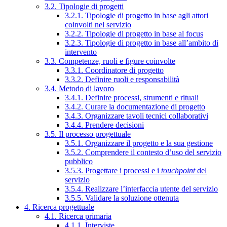
3.2. Tipologie di progetti
3.2.1. Tipologie di progetto in base agli attori
coinvolti nel servizio
3.2.2. Tipologie di progetto in base al focus
3.2.3. Tipologie di progetto in base all’ambito di
intervento
3.3. Competenze, ruoli e figure coinvolte
3.3.1. Coordinatore di progetto
3.3.2. Definire ruoli e responsabilità
3.4. Metodo di lavoro
3.4.1. Definire processi, strumenti e rituali
3.4.2. Curare la documentazione di progetto
3.4.3. Organizzare tavoli tecnici collaborativi
3.4.4. Prendere decisioni
3.5. Il processo progettuale
3.5.1. Organizzare il progetto e la sua gestione
3.5.2. Comprendere il contesto d’uso del servizio
pubblico
3.5.3. Progettare i processi e i
touchpoint
del
servizio
3.5.4. Realizzare l’interfaccia utente del servizio
3.5.5. Validare la soluzione ottenuta
4. Ricerca progettuale
4.1. Ricerca primaria
4.1.1. Interviste