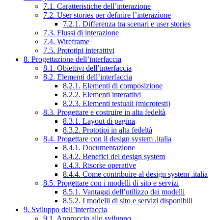
7.1. Caratteristiche dell’interazione
7.2. User stories per definire l’interazione
7.2.1. Differenza tra scenari e user stories
7.3. Flussi di interazione
7.4. Wireframe
7.5. Prototipi interattivi
8. Progettazione dell’interfaccia
8.1. Obiettivi dell’interfaccia
8.2. Elementi dell’interfaccia
8.2.1. Elementi di composizione
8.2.2. Elementi interattivi
8.2.3. Elementi testuali (microtesti)
8.3. Progettare e costruire in alta fedeltà
8.3.1. Layout di pagina
8.3.2. Prototipi in alta fedeltà
8.4. Progettare con il design system .italia
8.4.1. Documentazione
8.4.2. Benefici del design system
8.4.3. Risorse operative
8.4.4. Come contribuire al design system .italia
8.5. Progettare con i modelli di sito e servizi
8.5.1. Vantaggi dell’utilizzo dei modelli
8.5.2. I modelli di sito e servizi disponibili
9. Sviluppo dell’interfaccia
9.1. Approccio allo sviluppo