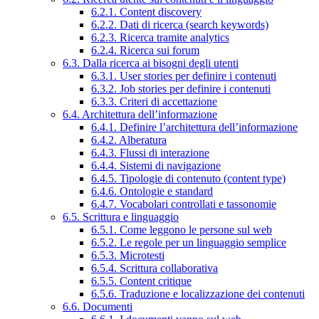
6.2.1. Content discovery
6.2.2. Dati di ricerca (search keywords)
6.2.3. Ricerca tramite analytics
6.2.4. Ricerca sui forum
6.3. Dalla ricerca ai bisogni degli utenti
6.3.1. User stories per definire i contenuti
6.3.2. Job stories per definire i contenuti
6.3.3. Criteri di accettazione
6.4. Architettura dell’informazione
6.4.1. Definire l’architettura dell’informazione
6.4.2. Alberatura
6.4.3. Flussi di interazione
6.4.4. Sistemi di navigazione
6.4.5. Tipologie di contenuto (content type)
6.4.6. Ontologie e standard
6.4.7. Vocabolari controllati e tassonomie
6.5. Scrittura e linguaggio
6.5.1. Come leggono le persone sul web
6.5.2. Le regole per un linguaggio semplice
6.5.3. Microtesti
6.5.4. Scrittura collaborativa
6.5.5. Content critique
6.5.6. Traduzione e localizzazione dei contenuti
6.6. Documenti