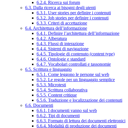
6.2.4. Ricerca sui forum
6.3. Dalla ricerca ai bisogni degli utenti
6.3.1. User stories per definire i contenuti
6.3.2. Job stories per definire i contenuti
6.3.3. Criteri di accettazione
6.4. Architettura dell’informazione
6.4.1. Definire l’architettura dell’informazione
6.4.2. Alberatura
6.4.3. Flussi di interazione
6.4.4. Sistemi di navigazione
6.4.5. Tipologie di contenuto (content type)
6.4.6. Ontologie e standard
6.4.7. Vocabolari controllati e tassonomie
6.5. Scrittura e linguaggio
6.5.1. Come leggono le persone sul web
6.5.2. Le regole per un linguaggio semplice
6.5.3. Microtesti
6.5.4. Scrittura collaborativa
6.5.5. Content critique
6.5.6. Traduzione e localizzazione dei contenuti
6.6. Documenti
6.6.1. I documenti vanno sul web
6.6.2. Tipi di documenti
6.6.3. Formato di lettura dei documenti elettronici
6.6.4. Modalità di produzione dei documenti