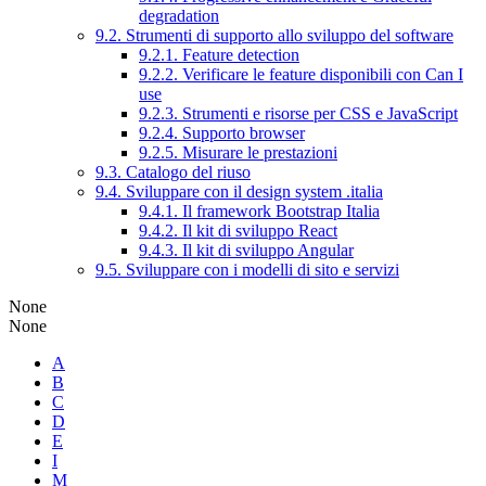
degradation
9.2. Strumenti di supporto allo sviluppo del software
9.2.1. Feature detection
9.2.2. Verificare le feature disponibili con Can I
use
9.2.3. Strumenti e risorse per CSS e JavaScript
9.2.4. Supporto browser
9.2.5. Misurare le prestazioni
9.3. Catalogo del riuso
9.4. Sviluppare con il design system .italia
9.4.1. Il framework Bootstrap Italia
9.4.2. Il kit di sviluppo React
9.4.3. Il kit di sviluppo Angular
9.5. Sviluppare con i modelli di sito e servizi
None
None
A
B
C
D
E
I
M