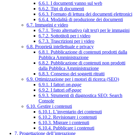
6.6.1. I documenti vanno sul web
6.6.2. Tipi di documenti
6.6.3. Formato di lettura dei documenti elettronici
6.6.4. Modalità di produzione dei documenti
6.7. Immagini e video
6.7.1. Testo alternativo (alt text) per le immagini
6.7.2. Sottotitoli per i video
6.7.3. Trascrizioni per i video
6.8. Proprietà intellettuale e privacy
6.8.1. Pubblicazione di contenuti prodotti dalla
Pubblica Amministrazione
6.8.2. Pubblicazione di contenuti non prodotti
dalla Pubblica Amministrazione
6.8.3. Consenso dei soggetti ritratti
6.9. Ottimizzazione per i motori di ricerca (SEO)
6.9.1. I fattori
on-page
6.9.2. I fattori
off-page
6.9.3. Strumenti di diagnostica SEO: Search
Console
6.10. Gestire i contenuti
6.10.1. L’inventario dei contenuti
6.10.2. Revisionare i contenuti
6.10.3. Migrare i contenuti
6.10.4. Pubblicare i contenuti
7. Progettazione dell’interazione