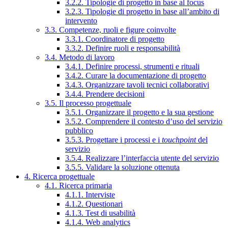
3.2.2. Tipologie di progetto in base al focus
3.2.3. Tipologie di progetto in base all’ambito di
intervento
3.3. Competenze, ruoli e figure coinvolte
3.3.1. Coordinatore di progetto
3.3.2. Definire ruoli e responsabilità
3.4. Metodo di lavoro
3.4.1. Definire processi, strumenti e rituali
3.4.2. Curare la documentazione di progetto
3.4.3. Organizzare tavoli tecnici collaborativi
3.4.4. Prendere decisioni
3.5. Il processo progettuale
3.5.1. Organizzare il progetto e la sua gestione
3.5.2. Comprendere il contesto d’uso del servizio
pubblico
3.5.3. Progettare i processi e i
touchpoint
del
servizio
3.5.4. Realizzare l’interfaccia utente del servizio
3.5.5. Validare la soluzione ottenuta
4. Ricerca progettuale
4.1. Ricerca primaria
4.1.1. Interviste
4.1.2. Questionari
4.1.3. Test di usabilità
4.1.4. Web analytics