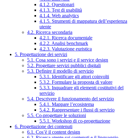
4.1.2. Questionari
4.1.3. Test di usabilità
4.1.4. Web analytics
4.1.5. Strumenti di mappatura dell’esperienza
utente
4.2. Ricerca secondaria
4.2.1. Ricerca documentale
4.2.2. Analisi benchmark
4.2.3. Valutazione euristica
5. Progettazione dei servizi
5.1. Cosa sono i servizi e il service design
5.2. Progettare servizi pubblici digitali
5.3. Definire il modello di servizio
5.3.1. Identificare gli attori coinvolti
5.3.2. Formulare la proposta di valore
5.3.3. Inquadrare gli elementi costitutivi del
servizio
5.4. Descrivere il funzionamento del servizio
5.4.1. Mappare l’ecosistema
5.4.2. Rappresentare i flussi di servizio
5.5. Co-progettare le soluzioni
5.5.1. Workshop di co-progettazione
6. Progettazione dei contenuti
6.1. Cos’è il content design
6.2. Ricerca utente sui contenuti e il linguaggio