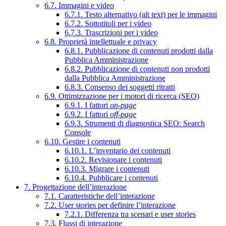
6.7. Immagini e video
6.7.1. Testo alternativo (alt text) per le immagini
6.7.2. Sottotitoli per i video
6.7.3. Trascrizioni per i video
6.8. Proprietà intellettuale e privacy
6.8.1. Pubblicazione di contenuti prodotti dalla
Pubblica Amministrazione
6.8.2. Pubblicazione di contenuti non prodotti
dalla Pubblica Amministrazione
6.8.3. Consenso dei soggetti ritratti
6.9. Ottimizzazione per i motori di ricerca (SEO)
6.9.1. I fattori
on-page
6.9.2. I fattori
off-page
6.9.3. Strumenti di diagnostica SEO: Search
Console
6.10. Gestire i contenuti
6.10.1. L’inventario dei contenuti
6.10.2. Revisionare i contenuti
6.10.3. Migrare i contenuti
6.10.4. Pubblicare i contenuti
7. Progettazione dell’interazione
7.1. Caratteristiche dell’interazione
7.2. User stories per definire l’interazione
7.2.1. Differenza tra scenari e user stories
7.3. Flussi di interazione