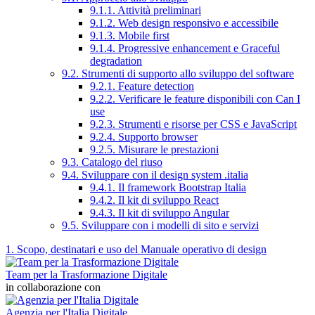
9.1.1. Attività preliminari
9.1.2. Web design responsivo e accessibile
9.1.3. Mobile first
9.1.4. Progressive enhancement e Graceful
degradation
9.2. Strumenti di supporto allo sviluppo del software
9.2.1. Feature detection
9.2.2. Verificare le feature disponibili con Can I
use
9.2.3. Strumenti e risorse per CSS e JavaScript
9.2.4. Supporto browser
9.2.5. Misurare le prestazioni
9.3. Catalogo del riuso
9.4. Sviluppare con il design system .italia
9.4.1. Il framework Bootstrap Italia
9.4.2. Il kit di sviluppo React
9.4.3. Il kit di sviluppo Angular
9.5. Sviluppare con i modelli di sito e servizi
1. Scopo, destinatari e uso del Manuale operativo di design
Team per la Trasformazione Digitale
in collaborazione con
Agenzia per l'Italia Digitale