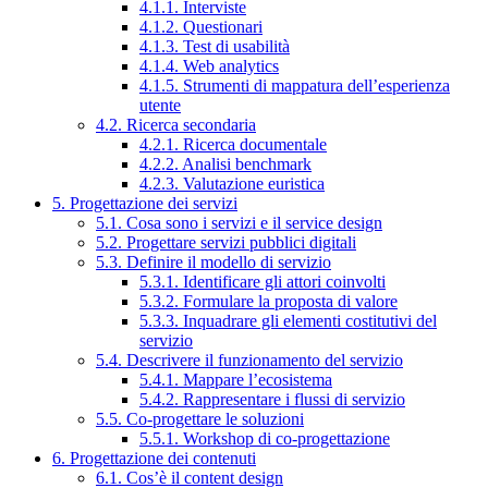
4.1.1. Interviste
4.1.2. Questionari
4.1.3. Test di usabilità
4.1.4. Web analytics
4.1.5. Strumenti di mappatura dell’esperienza
utente
4.2. Ricerca secondaria
4.2.1. Ricerca documentale
4.2.2. Analisi benchmark
4.2.3. Valutazione euristica
5. Progettazione dei servizi
5.1. Cosa sono i servizi e il service design
5.2. Progettare servizi pubblici digitali
5.3. Definire il modello di servizio
5.3.1. Identificare gli attori coinvolti
5.3.2. Formulare la proposta di valore
5.3.3. Inquadrare gli elementi costitutivi del
servizio
5.4. Descrivere il funzionamento del servizio
5.4.1. Mappare l’ecosistema
5.4.2. Rappresentare i flussi di servizio
5.5. Co-progettare le soluzioni
5.5.1. Workshop di co-progettazione
6. Progettazione dei contenuti
6.1. Cos’è il content design