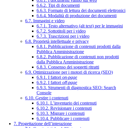
6.6.1. I documenti vanno sul web
6.6.2. Tipi di documenti
6.6.3. Formato di lettura dei documenti elettronici
6.6.4. Modalità di produzione dei documenti
6.7. Immagini e video
6.7.1. Testo alternativo (alt text) per le immagini
6.7.2. Sottotitoli per i video
6.7.3. Trascrizioni per i video
6.8. Proprietà intellettuale e privacy
6.8.1. Pubblicazione di contenuti prodotti dalla
Pubblica Amministrazione
6.8.2. Pubblicazione di contenuti non prodotti
dalla Pubblica Amministrazione
6.8.3. Consenso dei soggetti ritratti
6.9. Ottimizzazione per i motori di ricerca (SEO)
6.9.1. I fattori
on-page
6.9.2. I fattori
off-page
6.9.3. Strumenti di diagnostica SEO: Search
Console
6.10. Gestire i contenuti
6.10.1. L’inventario dei contenuti
6.10.2. Revisionare i contenuti
6.10.3. Migrare i contenuti
6.10.4. Pubblicare i contenuti
7. Progettazione dell’interazione