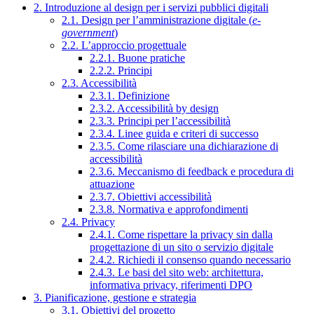
2. Introduzione al design per i servizi pubblici digitali
2.1. Design per l’amministrazione digitale (
e-
government
)
2.2. L’approccio progettuale
2.2.1. Buone pratiche
2.2.2. Principi
2.3. Accessibilità
2.3.1. Definizione
2.3.2. Accessibilità by design
2.3.3. Principi per l’accessibilità
2.3.4. Linee guida e criteri di successo
2.3.5. Come rilasciare una dichiarazione di
accessibilità
2.3.6. Meccanismo di feedback e procedura di
attuazione
2.3.7. Obiettivi accessibilità
2.3.8. Normativa e approfondimenti
2.4. Privacy
2.4.1. Come rispettare la privacy sin dalla
progettazione di un sito o servizio digitale
2.4.2. Richiedi il consenso quando necessario
2.4.3. Le basi del sito web: architettura,
informativa privacy, riferimenti DPO
3. Pianificazione, gestione e strategia
3.1. Obiettivi del progetto