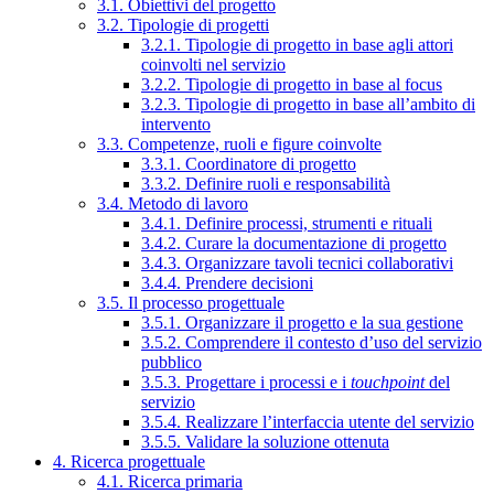
3.1. Obiettivi del progetto
3.2. Tipologie di progetti
3.2.1. Tipologie di progetto in base agli attori
coinvolti nel servizio
3.2.2. Tipologie di progetto in base al focus
3.2.3. Tipologie di progetto in base all’ambito di
intervento
3.3. Competenze, ruoli e figure coinvolte
3.3.1. Coordinatore di progetto
3.3.2. Definire ruoli e responsabilità
3.4. Metodo di lavoro
3.4.1. Definire processi, strumenti e rituali
3.4.2. Curare la documentazione di progetto
3.4.3. Organizzare tavoli tecnici collaborativi
3.4.4. Prendere decisioni
3.5. Il processo progettuale
3.5.1. Organizzare il progetto e la sua gestione
3.5.2. Comprendere il contesto d’uso del servizio
pubblico
3.5.3. Progettare i processi e i
touchpoint
del
servizio
3.5.4. Realizzare l’interfaccia utente del servizio
3.5.5. Validare la soluzione ottenuta
4. Ricerca progettuale
4.1. Ricerca primaria