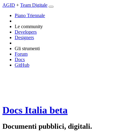
AGID
+
Team Digitale
Piano Triennale
Le community
Developers
Designers
Gli strumenti
Forum
Docs
GitHub
Docs Italia
beta
Documenti pubblici, digitali.