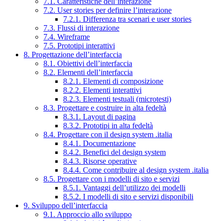
7.1. Caratteristiche dell’interazione
7.2. User stories per definire l’interazione
7.2.1. Differenza tra scenari e user stories
7.3. Flussi di interazione
7.4. Wireframe
7.5. Prototipi interattivi
8. Progettazione dell’interfaccia
8.1. Obiettivi dell’interfaccia
8.2. Elementi dell’interfaccia
8.2.1. Elementi di composizione
8.2.2. Elementi interattivi
8.2.3. Elementi testuali (microtesti)
8.3. Progettare e costruire in alta fedeltà
8.3.1. Layout di pagina
8.3.2. Prototipi in alta fedeltà
8.4. Progettare con il design system .italia
8.4.1. Documentazione
8.4.2. Benefici del design system
8.4.3. Risorse operative
8.4.4. Come contribuire al design system .italia
8.5. Progettare con i modelli di sito e servizi
8.5.1. Vantaggi dell’utilizzo dei modelli
8.5.2. I modelli di sito e servizi disponibili
9. Sviluppo dell’interfaccia
9.1. Approccio allo sviluppo