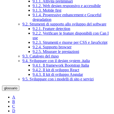
9.1.1. Attività preliminari
9.1.2. Web design responsivo e accessibile
9.1.3. Mobile first
9.1.4. Progressive enhancement e Graceful
degradation
9.2. Strumenti di supporto allo sviluppo del software
9.2.1. Feature detection
9.2.2. Verificare le feature disponibili con Can I
use
9.2.3. Strumenti e risorse per CSS e JavaScript
9.2.4. Supporto browser
9.2.5. Misurare le prestazioni
9.3. Catalogo del riuso
9.4. Sviluppare con il design system .italia
9.4.1. Il framework Bootstrap Italia
9.4.2. Il kit di sviluppo React
9.4.3. Il kit di sviluppo Angular
9.5. Sviluppare con i modelli di sito e servizi
glossario
A
B
C
D