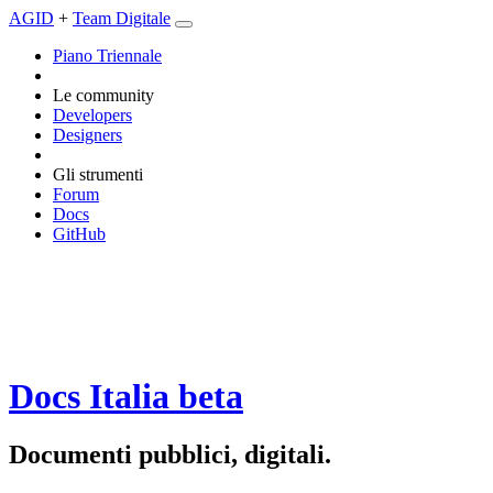
AGID
+
Team Digitale
Piano Triennale
Le community
Developers
Designers
Gli strumenti
Forum
Docs
GitHub
Docs Italia
beta
Documenti pubblici, digitali.