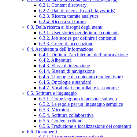
6.2.1. Content discovery
6.2.2. Dati di ricerca (search keywords)
6.2.3. Ricerca tramite analytics
6.2.4. Ricerca sui forum
6.3. Dalla ricerca ai bisogni degli utenti
6.3.1. User stories per definire i contenuti
6.3.2. Job stories per definire i contenuti
6.3.3. Criteri di accettazione
6.4. Architettura dell’informazione
6.4.1. Definire l’architettura dell’informazione
6.4.2. Alberatura
6.4.3. Flussi di interazione
6.4.4. Sistemi di navigazione
6.4.5. Tipologie di contenuto (content type)
6.4.6. Ontologie e standard
6.4.7. Vocabolari controllati e tassonomie
6.5. Scrittura e linguaggio
6.5.1. Come leggono le persone sul web
6.5.2. Le regole per un linguaggio semplice
6.5.3. Microtesti
6.5.4. Scrittura collaborativa
6.5.5. Content critique
6.5.6. Traduzione e localizzazione dei contenuti
6.6. Documenti