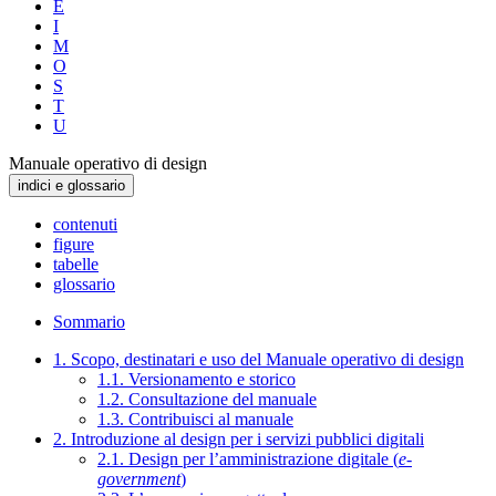
E
I
M
O
S
T
U
Manuale operativo di design
indici e glossario
contenuti
figure
tabelle
glossario
Sommario
1. Scopo, destinatari e uso del Manuale operativo di design
1.1. Versionamento e storico
1.2. Consultazione del manuale
1.3. Contribuisci al manuale
2. Introduzione al design per i servizi pubblici digitali
2.1. Design per l’amministrazione digitale (
e-
government
)