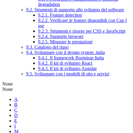
degradation
9.2. Strumenti di supporto allo sviluppo del software
9.2.1. Feature detection
9.2.2. Verificare le feature disponibili con Can I
use
9.2.3. Strumenti e risorse per CSS e JavaScript
9.2.4. Supporto browser
9.2.5. Misurare le prestazioni
9.3. Catalogo del riuso
9.4. Sviluppare con il design system .italia
9.4.1. Il framework Bootstrap Italia
9.4.2. Il kit di sviluppo React
9.4.3. Il kit di sviluppo Angular
9.5. Sviluppare con i modelli di sito e servizi
None
None
A
B
C
D
E
I
M