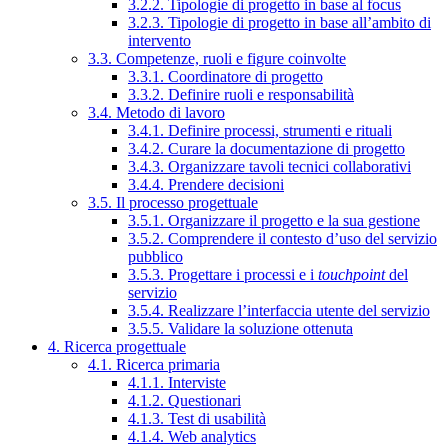
3.2.2. Tipologie di progetto in base al focus
3.2.3. Tipologie di progetto in base all’ambito di
intervento
3.3. Competenze, ruoli e figure coinvolte
3.3.1. Coordinatore di progetto
3.3.2. Definire ruoli e responsabilità
3.4. Metodo di lavoro
3.4.1. Definire processi, strumenti e rituali
3.4.2. Curare la documentazione di progetto
3.4.3. Organizzare tavoli tecnici collaborativi
3.4.4. Prendere decisioni
3.5. Il processo progettuale
3.5.1. Organizzare il progetto e la sua gestione
3.5.2. Comprendere il contesto d’uso del servizio
pubblico
3.5.3. Progettare i processi e i
touchpoint
del
servizio
3.5.4. Realizzare l’interfaccia utente del servizio
3.5.5. Validare la soluzione ottenuta
4. Ricerca progettuale
4.1. Ricerca primaria
4.1.1. Interviste
4.1.2. Questionari
4.1.3. Test di usabilità
4.1.4. Web analytics