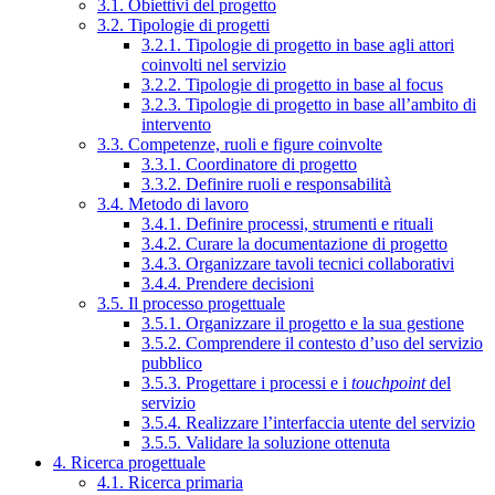
3.1. Obiettivi del progetto
3.2. Tipologie di progetti
3.2.1. Tipologie di progetto in base agli attori
coinvolti nel servizio
3.2.2. Tipologie di progetto in base al focus
3.2.3. Tipologie di progetto in base all’ambito di
intervento
3.3. Competenze, ruoli e figure coinvolte
3.3.1. Coordinatore di progetto
3.3.2. Definire ruoli e responsabilità
3.4. Metodo di lavoro
3.4.1. Definire processi, strumenti e rituali
3.4.2. Curare la documentazione di progetto
3.4.3. Organizzare tavoli tecnici collaborativi
3.4.4. Prendere decisioni
3.5. Il processo progettuale
3.5.1. Organizzare il progetto e la sua gestione
3.5.2. Comprendere il contesto d’uso del servizio
pubblico
3.5.3. Progettare i processi e i
touchpoint
del
servizio
3.5.4. Realizzare l’interfaccia utente del servizio
3.5.5. Validare la soluzione ottenuta
4. Ricerca progettuale
4.1. Ricerca primaria