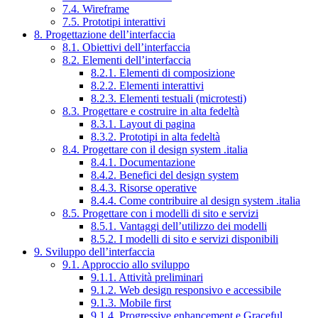
7.4. Wireframe
7.5. Prototipi interattivi
8. Progettazione dell’interfaccia
8.1. Obiettivi dell’interfaccia
8.2. Elementi dell’interfaccia
8.2.1. Elementi di composizione
8.2.2. Elementi interattivi
8.2.3. Elementi testuali (microtesti)
8.3. Progettare e costruire in alta fedeltà
8.3.1. Layout di pagina
8.3.2. Prototipi in alta fedeltà
8.4. Progettare con il design system .italia
8.4.1. Documentazione
8.4.2. Benefici del design system
8.4.3. Risorse operative
8.4.4. Come contribuire al design system .italia
8.5. Progettare con i modelli di sito e servizi
8.5.1. Vantaggi dell’utilizzo dei modelli
8.5.2. I modelli di sito e servizi disponibili
9. Sviluppo dell’interfaccia
9.1. Approccio allo sviluppo
9.1.1. Attività preliminari
9.1.2. Web design responsivo e accessibile
9.1.3. Mobile first
9.1.4. Progressive enhancement e Graceful