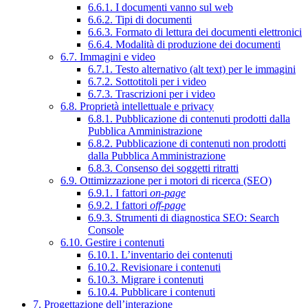
6.6.1. I documenti vanno sul web
6.6.2. Tipi di documenti
6.6.3. Formato di lettura dei documenti elettronici
6.6.4. Modalità di produzione dei documenti
6.7. Immagini e video
6.7.1. Testo alternativo (alt text) per le immagini
6.7.2. Sottotitoli per i video
6.7.3. Trascrizioni per i video
6.8. Proprietà intellettuale e privacy
6.8.1. Pubblicazione di contenuti prodotti dalla
Pubblica Amministrazione
6.8.2. Pubblicazione di contenuti non prodotti
dalla Pubblica Amministrazione
6.8.3. Consenso dei soggetti ritratti
6.9. Ottimizzazione per i motori di ricerca (SEO)
6.9.1. I fattori
on-page
6.9.2. I fattori
off-page
6.9.3. Strumenti di diagnostica SEO: Search
Console
6.10. Gestire i contenuti
6.10.1. L’inventario dei contenuti
6.10.2. Revisionare i contenuti
6.10.3. Migrare i contenuti
6.10.4. Pubblicare i contenuti
7. Progettazione dell’interazione