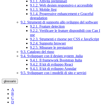
9.1.1. Attività preliminari
9.1.2. Web design responsivo e accessibile
9.1.3. Mobile first
9.1.4. Progressive enhancement e Graceful
degradation
9.2. Strumenti di supporto allo sviluppo del software
9.2.1. Feature detection
9.2.2. Verificare le feature disponibili con Can I
use
9.2.3. Strumenti e risorse per CSS e JavaScript
9.2.4. Supporto browser
9.2.5. Misurare le prestazioni
9.3. Catalogo del riuso
9.4. Sviluppare con il design system .italia
9.4.1. Il framework Bootstrap Italia
9.4.2. Il kit di sviluppo React
9.4.3. Il kit di sviluppo Angular
9.5. Sviluppare con i modelli di sito e servizi
glossario
A
B
C
D