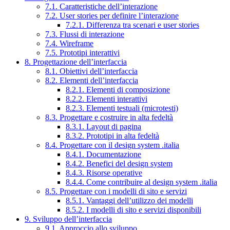
7.1. Caratteristiche dell’interazione
7.2. User stories per definire l’interazione
7.2.1. Differenza tra scenari e user stories
7.3. Flussi di interazione
7.4. Wireframe
7.5. Prototipi interattivi
8. Progettazione dell’interfaccia
8.1. Obiettivi dell’interfaccia
8.2. Elementi dell’interfaccia
8.2.1. Elementi di composizione
8.2.2. Elementi interattivi
8.2.3. Elementi testuali (microtesti)
8.3. Progettare e costruire in alta fedeltà
8.3.1. Layout di pagina
8.3.2. Prototipi in alta fedeltà
8.4. Progettare con il design system .italia
8.4.1. Documentazione
8.4.2. Benefici del design system
8.4.3. Risorse operative
8.4.4. Come contribuire al design system .italia
8.5. Progettare con i modelli di sito e servizi
8.5.1. Vantaggi dell’utilizzo dei modelli
8.5.2. I modelli di sito e servizi disponibili
9. Sviluppo dell’interfaccia
9.1. Approccio allo sviluppo