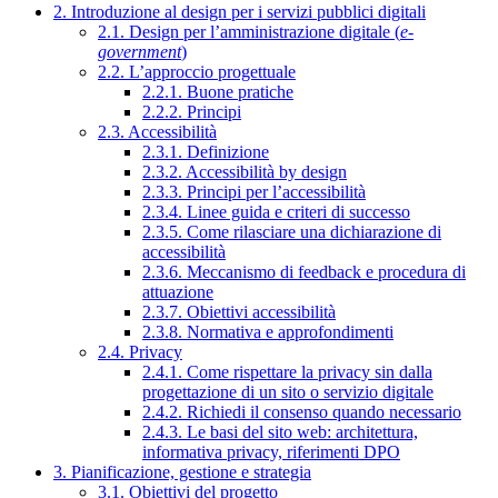
2. Introduzione al design per i servizi pubblici digitali
2.1. Design per l’amministrazione digitale (
e-
government
)
2.2. L’approccio progettuale
2.2.1. Buone pratiche
2.2.2. Principi
2.3. Accessibilità
2.3.1. Definizione
2.3.2. Accessibilità by design
2.3.3. Principi per l’accessibilità
2.3.4. Linee guida e criteri di successo
2.3.5. Come rilasciare una dichiarazione di
accessibilità
2.3.6. Meccanismo di feedback e procedura di
attuazione
2.3.7. Obiettivi accessibilità
2.3.8. Normativa e approfondimenti
2.4. Privacy
2.4.1. Come rispettare la privacy sin dalla
progettazione di un sito o servizio digitale
2.4.2. Richiedi il consenso quando necessario
2.4.3. Le basi del sito web: architettura,
informativa privacy, riferimenti DPO
3. Pianificazione, gestione e strategia
3.1. Obiettivi del progetto