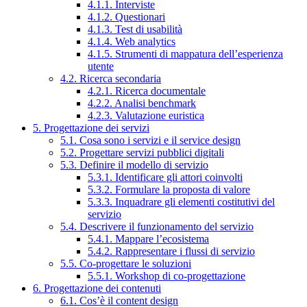
4.1.1. Interviste
4.1.2. Questionari
4.1.3. Test di usabilità
4.1.4. Web analytics
4.1.5. Strumenti di mappatura dell’esperienza
utente
4.2. Ricerca secondaria
4.2.1. Ricerca documentale
4.2.2. Analisi benchmark
4.2.3. Valutazione euristica
5. Progettazione dei servizi
5.1. Cosa sono i servizi e il service design
5.2. Progettare servizi pubblici digitali
5.3. Definire il modello di servizio
5.3.1. Identificare gli attori coinvolti
5.3.2. Formulare la proposta di valore
5.3.3. Inquadrare gli elementi costitutivi del
servizio
5.4. Descrivere il funzionamento del servizio
5.4.1. Mappare l’ecosistema
5.4.2. Rappresentare i flussi di servizio
5.5. Co-progettare le soluzioni
5.5.1. Workshop di co-progettazione
6. Progettazione dei contenuti
6.1. Cos’è il content design