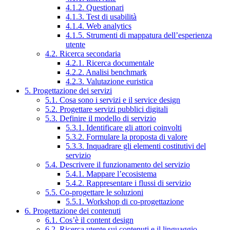
4.1.2. Questionari
4.1.3. Test di usabilità
4.1.4. Web analytics
4.1.5. Strumenti di mappatura dell’esperienza
utente
4.2. Ricerca secondaria
4.2.1. Ricerca documentale
4.2.2. Analisi benchmark
4.2.3. Valutazione euristica
5. Progettazione dei servizi
5.1. Cosa sono i servizi e il service design
5.2. Progettare servizi pubblici digitali
5.3. Definire il modello di servizio
5.3.1. Identificare gli attori coinvolti
5.3.2. Formulare la proposta di valore
5.3.3. Inquadrare gli elementi costitutivi del
servizio
5.4. Descrivere il funzionamento del servizio
5.4.1. Mappare l’ecosistema
5.4.2. Rappresentare i flussi di servizio
5.5. Co-progettare le soluzioni
5.5.1. Workshop di co-progettazione
6. Progettazione dei contenuti
6.1. Cos’è il content design
6.2. Ricerca utente sui contenuti e il linguaggio