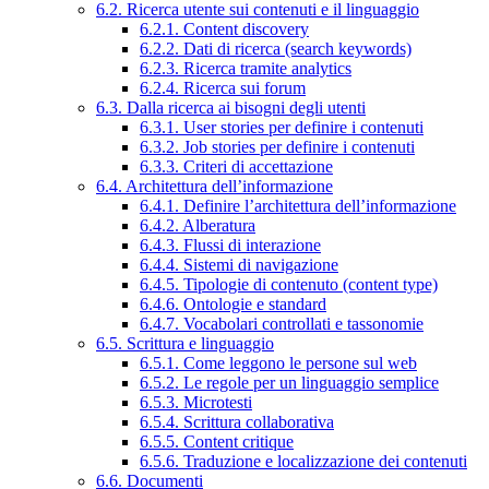
6.2. Ricerca utente sui contenuti e il linguaggio
6.2.1. Content discovery
6.2.2. Dati di ricerca (search keywords)
6.2.3. Ricerca tramite analytics
6.2.4. Ricerca sui forum
6.3. Dalla ricerca ai bisogni degli utenti
6.3.1. User stories per definire i contenuti
6.3.2. Job stories per definire i contenuti
6.3.3. Criteri di accettazione
6.4. Architettura dell’informazione
6.4.1. Definire l’architettura dell’informazione
6.4.2. Alberatura
6.4.3. Flussi di interazione
6.4.4. Sistemi di navigazione
6.4.5. Tipologie di contenuto (content type)
6.4.6. Ontologie e standard
6.4.7. Vocabolari controllati e tassonomie
6.5. Scrittura e linguaggio
6.5.1. Come leggono le persone sul web
6.5.2. Le regole per un linguaggio semplice
6.5.3. Microtesti
6.5.4. Scrittura collaborativa
6.5.5. Content critique
6.5.6. Traduzione e localizzazione dei contenuti
6.6. Documenti