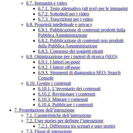
6.7. Immagini e video
6.7.1. Testo alternativo (alt text) per le immagini
6.7.2. Sottotitoli per i video
6.7.3. Trascrizioni per i video
6.8. Proprietà intellettuale e privacy
6.8.1. Pubblicazione di contenuti prodotti dalla
Pubblica Amministrazione
6.8.2. Pubblicazione di contenuti non prodotti
dalla Pubblica Amministrazione
6.8.3. Consenso dei soggetti ritratti
6.9. Ottimizzazione per i motori di ricerca (SEO)
6.9.1. I fattori
on-page
6.9.2. I fattori
off-page
6.9.3. Strumenti di diagnostica SEO: Search
Console
6.10. Gestire i contenuti
6.10.1. L’inventario dei contenuti
6.10.2. Revisionare i contenuti
6.10.3. Migrare i contenuti
6.10.4. Pubblicare i contenuti
7. Progettazione dell’interazione
7.1. Caratteristiche dell’interazione
7.2. User stories per definire l’interazione
7.2.1. Differenza tra scenari e user stories
7.3. Flussi di interazione