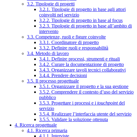
3.2. Tipologie di progetti
3.2.1. Tipologie di progetto in base agli attori
coinvolti nel servizio
3.2.2. Tipologie di progetto in base al focus
3.2.3. Tipologie di progetto in base all’ambito di
intervento
3.3. Competenze, ruoli e figure coinvolte
3.3.1. Coordinatore di progetto
3.3.2. Definire ruoli e responsabilità
3.4. Metodo di lavoro
3.4.1. Definire processi, strumenti e rituali
3.4.2. Curare la documentazione di progetto
3.4.3. Organizzare tavoli tecnici collaborativi
3.4.4. Prendere decisioni
3.5. Il processo progettuale
3.5.1. Organizzare il progetto e la sua gestione
3.5.2. Comprendere il contesto d’uso del servizio
pubblico
3.5.3. Progettare i processi e i
touchpoint
del
servizio
3.5.4. Realizzare l’interfaccia utente del servizio
3.5.5. Validare la soluzione ottenuta
4. Ricerca progettuale
4.1. Ricerca primaria
4.1.1. Interviste