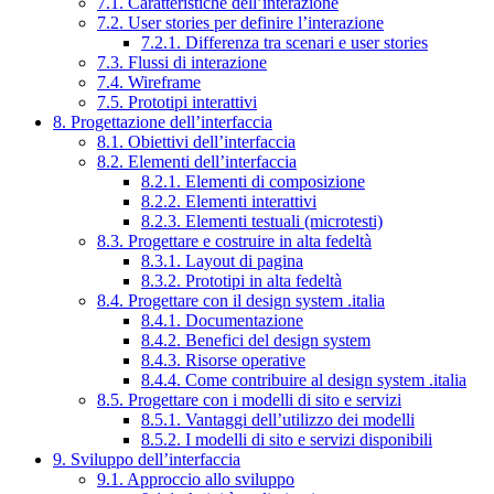
7.1. Caratteristiche dell’interazione
7.2. User stories per definire l’interazione
7.2.1. Differenza tra scenari e user stories
7.3. Flussi di interazione
7.4. Wireframe
7.5. Prototipi interattivi
8. Progettazione dell’interfaccia
8.1. Obiettivi dell’interfaccia
8.2. Elementi dell’interfaccia
8.2.1. Elementi di composizione
8.2.2. Elementi interattivi
8.2.3. Elementi testuali (microtesti)
8.3. Progettare e costruire in alta fedeltà
8.3.1. Layout di pagina
8.3.2. Prototipi in alta fedeltà
8.4. Progettare con il design system .italia
8.4.1. Documentazione
8.4.2. Benefici del design system
8.4.3. Risorse operative
8.4.4. Come contribuire al design system .italia
8.5. Progettare con i modelli di sito e servizi
8.5.1. Vantaggi dell’utilizzo dei modelli
8.5.2. I modelli di sito e servizi disponibili
9. Sviluppo dell’interfaccia
9.1. Approccio allo sviluppo