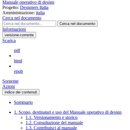
Manuale operativo di design
Progetto:
Designers Italia
Amministrazione:
italia
Cerca nel documento
Cerca nel documento
Informazioni
versione-corrente
Scarica
pdf
html
epub
Sorgente
Azioni
indice dei contenuti
Sommario
1. Scopo, destinatari e uso del Manuale operativo di design
1.1. Versionamento e storico
1.2. Consultazione del manuale
1.3. Contribuisci al manuale