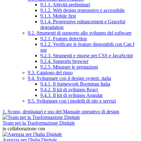
9.1.1. Attività preliminari
9.1.2. Web design responsivo e accessibile
9.1.3. Mobile first
9.1.4. Progressive enhancement e Graceful
degradation
9.2. Strumenti di supporto allo sviluppo del software
9.2.1. Feature detection
9.2.2. Verificare le feature disponibili con Can I
use
9.2.3. Strumenti e risorse per CSS e JavaScript
9.2.4. Supporto browser
9.2.5. Misurare le prestazioni
9.3. Catalogo del riuso
9.4. Sviluppare con il design system .italia
9.4.1. Il framework Bootstrap Italia
9.4.2. Il kit di sviluppo React
9.4.3. Il kit di sviluppo Angular
9.5. Sviluppare con i modelli di sito e servizi
1. Scopo, destinatari e uso del Manuale operativo di design
Team per la Trasformazione Digitale
in collaborazione con
Agenzia per l'Italia Digitale