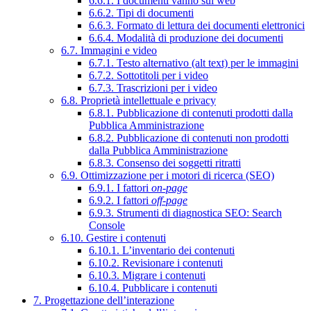
6.6.1. I documenti vanno sul web
6.6.2. Tipi di documenti
6.6.3. Formato di lettura dei documenti elettronici
6.6.4. Modalità di produzione dei documenti
6.7. Immagini e video
6.7.1. Testo alternativo (alt text) per le immagini
6.7.2. Sottotitoli per i video
6.7.3. Trascrizioni per i video
6.8. Proprietà intellettuale e privacy
6.8.1. Pubblicazione di contenuti prodotti dalla
Pubblica Amministrazione
6.8.2. Pubblicazione di contenuti non prodotti
dalla Pubblica Amministrazione
6.8.3. Consenso dei soggetti ritratti
6.9. Ottimizzazione per i motori di ricerca (SEO)
6.9.1. I fattori
on-page
6.9.2. I fattori
off-page
6.9.3. Strumenti di diagnostica SEO: Search
Console
6.10. Gestire i contenuti
6.10.1. L’inventario dei contenuti
6.10.2. Revisionare i contenuti
6.10.3. Migrare i contenuti
6.10.4. Pubblicare i contenuti
7. Progettazione dell’interazione