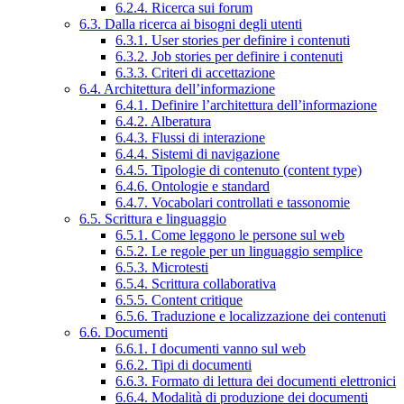
6.2.4. Ricerca sui forum
6.3. Dalla ricerca ai bisogni degli utenti
6.3.1. User stories per definire i contenuti
6.3.2. Job stories per definire i contenuti
6.3.3. Criteri di accettazione
6.4. Architettura dell’informazione
6.4.1. Definire l’architettura dell’informazione
6.4.2. Alberatura
6.4.3. Flussi di interazione
6.4.4. Sistemi di navigazione
6.4.5. Tipologie di contenuto (content type)
6.4.6. Ontologie e standard
6.4.7. Vocabolari controllati e tassonomie
6.5. Scrittura e linguaggio
6.5.1. Come leggono le persone sul web
6.5.2. Le regole per un linguaggio semplice
6.5.3. Microtesti
6.5.4. Scrittura collaborativa
6.5.5. Content critique
6.5.6. Traduzione e localizzazione dei contenuti
6.6. Documenti
6.6.1. I documenti vanno sul web
6.6.2. Tipi di documenti
6.6.3. Formato di lettura dei documenti elettronici
6.6.4. Modalità di produzione dei documenti