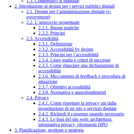
1.3. Contribuisci al manuale
2. Introduzione al design per i servizi pubblici digitali
2.1. Design per l’amministrazione digitale (
e-
government
)
2.2. L’approccio progettuale
2.2.1. Buone pratiche
2.2.2. Principi
2.3. Accessibilità
2.3.1. Definizione
2.3.2. Accessibilità by design
2.3.3. Principi per l’accessibilità
2.3.4. Linee guida e criteri di successo
2.3.5. Come rilasciare una dichiarazione di
accessibilità
2.3.6. Meccanismo di feedback e procedura di
attuazione
2.3.7. Obiettivi accessibilità
2.3.8. Normativa e approfondimenti
2.4. Privacy
2.4.1. Come rispettare la privacy sin dalla
progettazione di un sito o servizio digitale
2.4.2. Richiedi il consenso quando necessario
2.4.3. Le basi del sito web: architettura,
informativa privacy, riferimenti DPO
3. Pianificazione, gestione e strategia