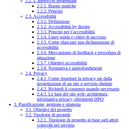
2.2. L’approccio progettuale
2.2.1. Buone pratiche
2.2.2. Principi
2.3. Accessibilità
2.3.1. Definizione
2.3.2. Accessibilità by design
2.3.3. Principi per l’accessibilità
2.3.4. Linee guida e criteri di successo
2.3.5. Come rilasciare una dichiarazione di
accessibilità
2.3.6. Meccanismo di feedback e procedura di
attuazione
2.3.7. Obiettivi accessibilità
2.3.8. Normativa e approfondimenti
2.4. Privacy
2.4.1. Come rispettare la privacy sin dalla
progettazione di un sito o servizio digitale
2.4.2. Richiedi il consenso quando necessario
2.4.3. Le basi del sito web: architettura,
informativa privacy, riferimenti DPO
3. Pianificazione, gestione e strategia
3.1. Obiettivi del progetto
3.2. Tipologie di progetti
3.2.1. Tipologie di progetto in base agli attori
coinvolti nel servizio