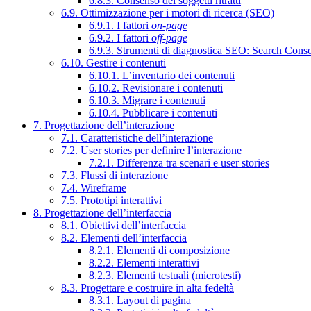
6.8.3. Consenso dei soggetti ritratti
6.9. Ottimizzazione per i motori di ricerca (SEO)
6.9.1. I fattori
on-page
6.9.2. I fattori
off-page
6.9.3. Strumenti di diagnostica SEO: Search Cons
6.10. Gestire i contenuti
6.10.1. L’inventario dei contenuti
6.10.2. Revisionare i contenuti
6.10.3. Migrare i contenuti
6.10.4. Pubblicare i contenuti
7. Progettazione dell’interazione
7.1. Caratteristiche dell’interazione
7.2. User stories per definire l’interazione
7.2.1. Differenza tra scenari e user stories
7.3. Flussi di interazione
7.4. Wireframe
7.5. Prototipi interattivi
8. Progettazione dell’interfaccia
8.1. Obiettivi dell’interfaccia
8.2. Elementi dell’interfaccia
8.2.1. Elementi di composizione
8.2.2. Elementi interattivi
8.2.3. Elementi testuali (microtesti)
8.3. Progettare e costruire in alta fedeltà
8.3.1. Layout di pagina