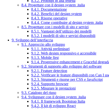
8.3.2. Prototipi in alta fedeltà
8.4. Progettare con il design system .italia
8.4.1. Documentazione
8.4.2. Benefici del design system
8.4.3. Risorse operative
8.4.4. Come contribuire al design system .italia
8.5. Progettare con i modelli di sito e servizi
8.5.1. Vantaggi dell’utilizzo dei modelli
8.5.2. I modelli di sito e servizi disponibili
9. Sviluppo dell’interfaccia
9.1. Approccio allo sviluppo
9.1.1. Attività preliminari
9.1.2. Web design responsivo e accessibile
9.1.3. Mobile first
9.1.4. Progressive enhancement e Graceful degrad
9.2. Strumenti di supporto allo sviluppo del software
9.2.1. Feature detection
9.2.2. Verificare le feature disponibili con Can I us
9.2.3. Strumenti e risorse per CSS e JavaScript
9.2.4. Supporto browser
9.2.5. Misurare le prestazioni
9.3. Catalogo del riuso
9.4. Sviluppare con il design system .italia
9.4.1. Il framework Bootstrap Italia
9.4.2. Il kit di sviluppo React