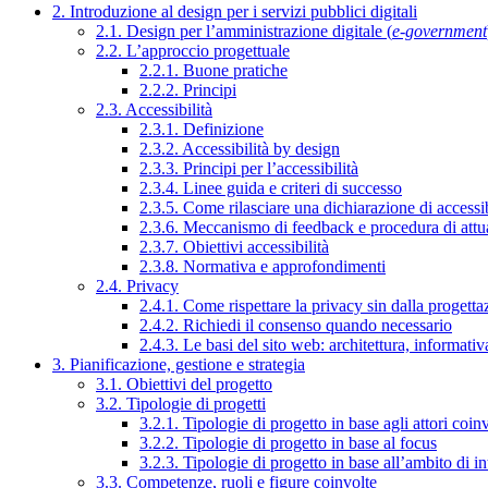
2. Introduzione al design per i servizi pubblici digitali
2.1. Design per l’amministrazione digitale (
e-government
2.2. L’approccio progettuale
2.2.1. Buone pratiche
2.2.2. Principi
2.3. Accessibilità
2.3.1. Definizione
2.3.2. Accessibilità by design
2.3.3. Principi per l’accessibilità
2.3.4. Linee guida e criteri di successo
2.3.5. Come rilasciare una dichiarazione di accessib
2.3.6. Meccanismo di feedback e procedura di attu
2.3.7. Obiettivi accessibilità
2.3.8. Normativa e approfondimenti
2.4. Privacy
2.4.1. Come rispettare la privacy sin dalla progettaz
2.4.2. Richiedi il consenso quando necessario
2.4.3. Le basi del sito web: architettura, informati
3. Pianificazione, gestione e strategia
3.1. Obiettivi del progetto
3.2. Tipologie di progetti
3.2.1. Tipologie di progetto in base agli attori coinv
3.2.2. Tipologie di progetto in base al focus
3.2.3. Tipologie di progetto in base all’ambito di i
3.3. Competenze, ruoli e figure coinvolte