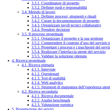
3.3.1. Coordinatore di progetto
3.3.2. Definire ruoli e responsabilità
3.4. Metodo di lavoro
3.4.1. Definire processi, strumenti e rituali
3.4.2. Curare la documentazione di progetto
3.4.3. Organizzare tavoli tecnici collaborativi
3.4.4. Prendere decisioni
3.5. Il processo progettuale
3.5.1. Organizzare il progetto e la sua gestione
3.5.2. Comprendere il contesto d’uso del servizio 
3.5.3. Progettare i processi e i
touchpoint
del servi
3.5.4. Realizzare l’interfaccia utente del servizio
3.5.5. Validare la soluzione ottenuta
4. Ricerca progettuale
4.1. Ricerca primaria
4.1.1. Interviste
4.1.2. Questionari
4.1.3. Test di usabilità
4.1.4. Web analytics
4.1.5. Strumenti di mappatura dell’esperienza uten
4.2. Ricerca secondaria
4.2.1. Ricerca documentale
4.2.2. Analisi benchmark
4.2.3. Valutazione euristica
5. Progettazione dei servizi