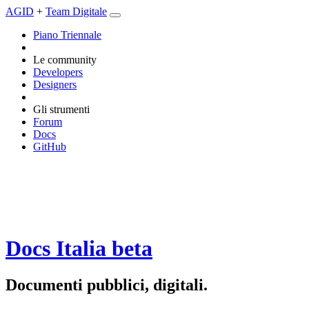
AGID
+
Team Digitale
Piano Triennale
Le community
Developers
Designers
Gli strumenti
Forum
Docs
GitHub
Docs Italia
beta
Documenti pubblici, digitali.