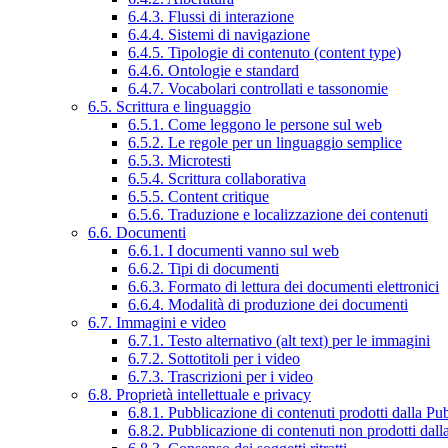
6.4.3. Flussi di interazione
6.4.4. Sistemi di navigazione
6.4.5. Tipologie di contenuto (content type)
6.4.6. Ontologie e standard
6.4.7. Vocabolari controllati e tassonomie
6.5. Scrittura e linguaggio
6.5.1. Come leggono le persone sul web
6.5.2. Le regole per un linguaggio semplice
6.5.3. Microtesti
6.5.4. Scrittura collaborativa
6.5.5. Content critique
6.5.6. Traduzione e localizzazione dei contenuti
6.6. Documenti
6.6.1. I documenti vanno sul web
6.6.2. Tipi di documenti
6.6.3. Formato di lettura dei documenti elettronici
6.6.4. Modalità di produzione dei documenti
6.7. Immagini e video
6.7.1. Testo alternativo (alt text) per le immagini
6.7.2. Sottotitoli per i video
6.7.3. Trascrizioni per i video
6.8. Proprietà intellettuale e privacy
6.8.1. Pubblicazione di contenuti prodotti dalla P
6.8.2. Pubblicazione di contenuti non prodotti dal