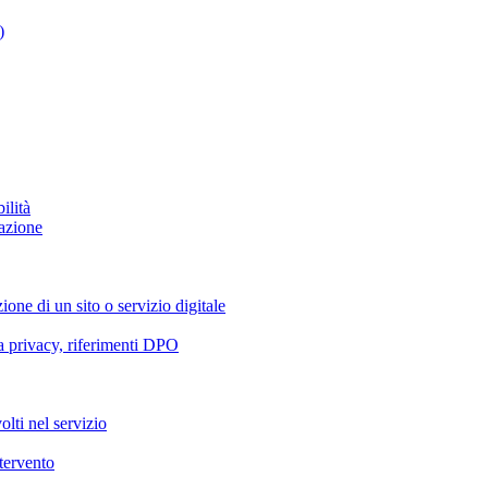
)
ilità
azione
ione di un sito o servizio digitale
va privacy, riferimenti DPO
olti nel servizio
ntervento