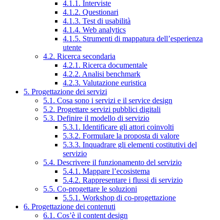
4.1.1. Interviste
4.1.2. Questionari
4.1.3. Test di usabilità
4.1.4. Web analytics
4.1.5. Strumenti di mappatura dell’esperienza
utente
4.2. Ricerca secondaria
4.2.1. Ricerca documentale
4.2.2. Analisi benchmark
4.2.3. Valutazione euristica
5. Progettazione dei servizi
5.1. Cosa sono i servizi e il service design
5.2. Progettare servizi pubblici digitali
5.3. Definire il modello di servizio
5.3.1. Identificare gli attori coinvolti
5.3.2. Formulare la proposta di valore
5.3.3. Inquadrare gli elementi costitutivi del
servizio
5.4. Descrivere il funzionamento del servizio
5.4.1. Mappare l’ecosistema
5.4.2. Rappresentare i flussi di servizio
5.5. Co-progettare le soluzioni
5.5.1. Workshop di co-progettazione
6. Progettazione dei contenuti
6.1. Cos’è il content design