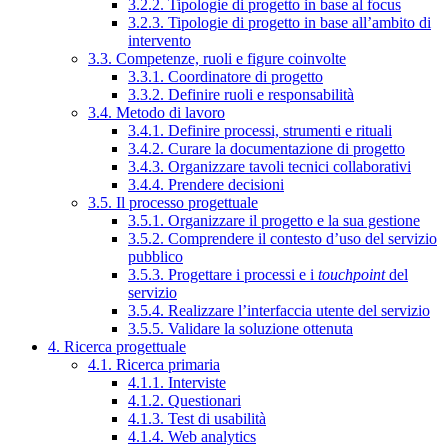
3.2.2. Tipologie di progetto in base al focus
3.2.3. Tipologie di progetto in base all’ambito di
intervento
3.3. Competenze, ruoli e figure coinvolte
3.3.1. Coordinatore di progetto
3.3.2. Definire ruoli e responsabilità
3.4. Metodo di lavoro
3.4.1. Definire processi, strumenti e rituali
3.4.2. Curare la documentazione di progetto
3.4.3. Organizzare tavoli tecnici collaborativi
3.4.4. Prendere decisioni
3.5. Il processo progettuale
3.5.1. Organizzare il progetto e la sua gestione
3.5.2. Comprendere il contesto d’uso del servizio
pubblico
3.5.3. Progettare i processi e i
touchpoint
del
servizio
3.5.4. Realizzare l’interfaccia utente del servizio
3.5.5. Validare la soluzione ottenuta
4. Ricerca progettuale
4.1. Ricerca primaria
4.1.1. Interviste
4.1.2. Questionari
4.1.3. Test di usabilità
4.1.4. Web analytics