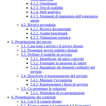
4.1.2. Questionari
4.1.3. Test di usabilità
4.1.4. Web analytics
4.1.5. Strumenti di mappatura dell’esperienza
utente
4.2. Ricerca secondaria
4.2.1. Ricerca documentale
4.2.2. Analisi benchmark
4.2.3. Valutazione euristica
5. Progettazione dei servizi
5.1. Cosa sono i servizi e il service design
5.2. Progettare servizi pubblici digitali
5.3. Definire il modello di servizio
5.3.1. Identificare gli attori coinvolti
5.3.2. Formulare la proposta di valore
5.3.3. Inquadrare gli elementi costitutivi del
servizio
5.4. Descrivere il funzionamento del servizio
5.4.1. Mappare l’ecosistema
5.4.2. Rappresentare i flussi di servizio
5.5. Co-progettare le soluzioni
5.5.1. Workshop di co-progettazione
6. Progettazione dei contenuti
6.1. Cos’è il content design
6.2. Ricerca utente sui contenuti e il linguaggio