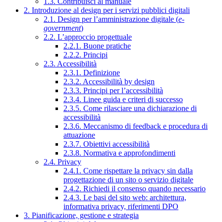
1.3. Contribuisci al manuale
2. Introduzione al design per i servizi pubblici digitali
2.1. Design per l’amministrazione digitale (
e-
government
)
2.2. L’approccio progettuale
2.2.1. Buone pratiche
2.2.2. Principi
2.3. Accessibilità
2.3.1. Definizione
2.3.2. Accessibilità by design
2.3.3. Principi per l’accessibilità
2.3.4. Linee guida e criteri di successo
2.3.5. Come rilasciare una dichiarazione di
accessibilità
2.3.6. Meccanismo di feedback e procedura di
attuazione
2.3.7. Obiettivi accessibilità
2.3.8. Normativa e approfondimenti
2.4. Privacy
2.4.1. Come rispettare la privacy sin dalla
progettazione di un sito o servizio digitale
2.4.2. Richiedi il consenso quando necessario
2.4.3. Le basi del sito web: architettura,
informativa privacy, riferimenti DPO
3. Pianificazione, gestione e strategia