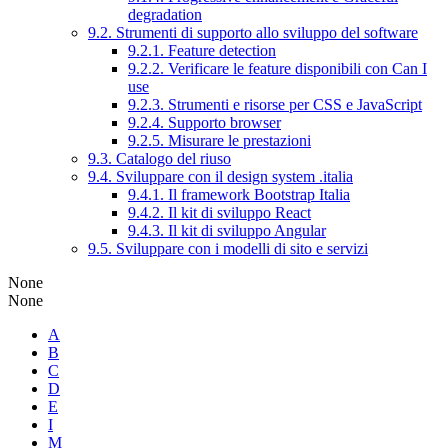
degradation
9.2. Strumenti di supporto allo sviluppo del software
9.2.1. Feature detection
9.2.2. Verificare le feature disponibili con Can I
use
9.2.3. Strumenti e risorse per CSS e JavaScript
9.2.4. Supporto browser
9.2.5. Misurare le prestazioni
9.3. Catalogo del riuso
9.4. Sviluppare con il design system .italia
9.4.1. Il framework Bootstrap Italia
9.4.2. Il kit di sviluppo React
9.4.3. Il kit di sviluppo Angular
9.5. Sviluppare con i modelli di sito e servizi
None
None
A
B
C
D
E
I
M