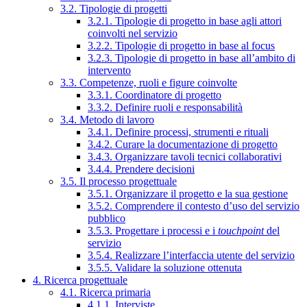
3.2. Tipologie di progetti
3.2.1. Tipologie di progetto in base agli attori
coinvolti nel servizio
3.2.2. Tipologie di progetto in base al focus
3.2.3. Tipologie di progetto in base all’ambito di
intervento
3.3. Competenze, ruoli e figure coinvolte
3.3.1. Coordinatore di progetto
3.3.2. Definire ruoli e responsabilità
3.4. Metodo di lavoro
3.4.1. Definire processi, strumenti e rituali
3.4.2. Curare la documentazione di progetto
3.4.3. Organizzare tavoli tecnici collaborativi
3.4.4. Prendere decisioni
3.5. Il processo progettuale
3.5.1. Organizzare il progetto e la sua gestione
3.5.2. Comprendere il contesto d’uso del servizio
pubblico
3.5.3. Progettare i processi e i
touchpoint
del
servizio
3.5.4. Realizzare l’interfaccia utente del servizio
3.5.5. Validare la soluzione ottenuta
4. Ricerca progettuale
4.1. Ricerca primaria
4.1.1. Interviste