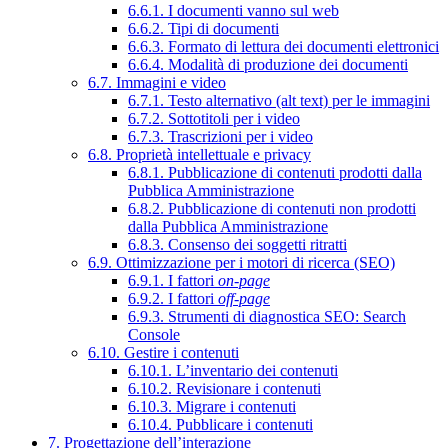
6.6.1. I documenti vanno sul web
6.6.2. Tipi di documenti
6.6.3. Formato di lettura dei documenti elettronici
6.6.4. Modalità di produzione dei documenti
6.7. Immagini e video
6.7.1. Testo alternativo (alt text) per le immagini
6.7.2. Sottotitoli per i video
6.7.3. Trascrizioni per i video
6.8. Proprietà intellettuale e privacy
6.8.1. Pubblicazione di contenuti prodotti dalla
Pubblica Amministrazione
6.8.2. Pubblicazione di contenuti non prodotti
dalla Pubblica Amministrazione
6.8.3. Consenso dei soggetti ritratti
6.9. Ottimizzazione per i motori di ricerca (SEO)
6.9.1. I fattori
on-page
6.9.2. I fattori
off-page
6.9.3. Strumenti di diagnostica SEO: Search
Console
6.10. Gestire i contenuti
6.10.1. L’inventario dei contenuti
6.10.2. Revisionare i contenuti
6.10.3. Migrare i contenuti
6.10.4. Pubblicare i contenuti
7. Progettazione dell’interazione