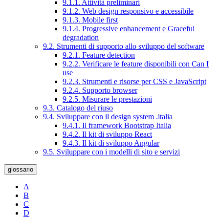
9.1.1. Attività preliminari
9.1.2. Web design responsivo e accessibile
9.1.3. Mobile first
9.1.4. Progressive enhancement e Graceful
degradation
9.2. Strumenti di supporto allo sviluppo del software
9.2.1. Feature detection
9.2.2. Verificare le feature disponibili con Can I
use
9.2.3. Strumenti e risorse per CSS e JavaScript
9.2.4. Supporto browser
9.2.5. Misurare le prestazioni
9.3. Catalogo del riuso
9.4. Sviluppare con il design system .italia
9.4.1. Il framework Bootstrap Italia
9.4.2. Il kit di sviluppo React
9.4.3. Il kit di sviluppo Angular
9.5. Sviluppare con i modelli di sito e servizi
glossario
A
B
C
D