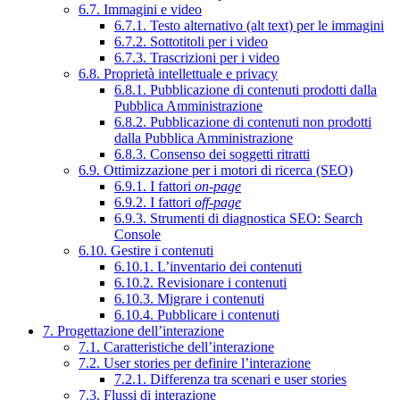
6.7. Immagini e video
6.7.1. Testo alternativo (alt text) per le immagini
6.7.2. Sottotitoli per i video
6.7.3. Trascrizioni per i video
6.8. Proprietà intellettuale e privacy
6.8.1. Pubblicazione di contenuti prodotti dalla
Pubblica Amministrazione
6.8.2. Pubblicazione di contenuti non prodotti
dalla Pubblica Amministrazione
6.8.3. Consenso dei soggetti ritratti
6.9. Ottimizzazione per i motori di ricerca (SEO)
6.9.1. I fattori
on-page
6.9.2. I fattori
off-page
6.9.3. Strumenti di diagnostica SEO: Search
Console
6.10. Gestire i contenuti
6.10.1. L’inventario dei contenuti
6.10.2. Revisionare i contenuti
6.10.3. Migrare i contenuti
6.10.4. Pubblicare i contenuti
7. Progettazione dell’interazione
7.1. Caratteristiche dell’interazione
7.2. User stories per definire l’interazione
7.2.1. Differenza tra scenari e user stories
7.3. Flussi di interazione