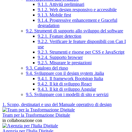
9.1.1. Attività preliminari
9.1.2. Web design responsivo e accessibile
9.1.3. Mobile first
9.1.4. Progressive enhancement e Graceful
degradation
9.2. Strumenti di supporto allo sviluppo del software
9.2.1. Feature detection
9.2.2. Verificare le feature disponibili con Can I
use
9.2.3. Strumenti e risorse per CSS e JavaScript
9.2.4. Supporto browser
9.2.5. Misurare le prestazioni
9.3. Catalogo del riuso
9.4. Sviluppare con il design system .italia
9.4.1. Il framework Bootstrap Italia
9.4.2. Il kit di sviluppo React
9.4.3. Il kit di sviluppo Angular
9.5. Sviluppare con i modelli di sito e servizi
1. Scopo, destinatari e uso del Manuale operativo di design
Team per la Trasformazione Digitale
in collaborazione con
Agenzia per l'Italia Digitale