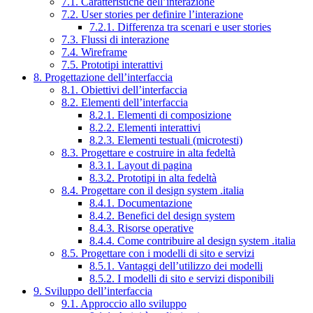
7.1. Caratteristiche dell’interazione
7.2. User stories per definire l’interazione
7.2.1. Differenza tra scenari e user stories
7.3. Flussi di interazione
7.4. Wireframe
7.5. Prototipi interattivi
8. Progettazione dell’interfaccia
8.1. Obiettivi dell’interfaccia
8.2. Elementi dell’interfaccia
8.2.1. Elementi di composizione
8.2.2. Elementi interattivi
8.2.3. Elementi testuali (microtesti)
8.3. Progettare e costruire in alta fedeltà
8.3.1. Layout di pagina
8.3.2. Prototipi in alta fedeltà
8.4. Progettare con il design system .italia
8.4.1. Documentazione
8.4.2. Benefici del design system
8.4.3. Risorse operative
8.4.4. Come contribuire al design system .italia
8.5. Progettare con i modelli di sito e servizi
8.5.1. Vantaggi dell’utilizzo dei modelli
8.5.2. I modelli di sito e servizi disponibili
9. Sviluppo dell’interfaccia
9.1. Approccio allo sviluppo