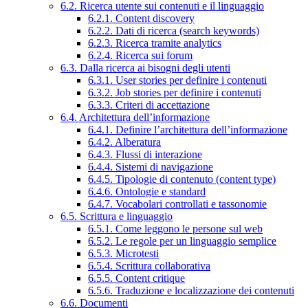
6.2. Ricerca utente sui contenuti e il linguaggio
6.2.1. Content discovery
6.2.2. Dati di ricerca (search keywords)
6.2.3. Ricerca tramite analytics
6.2.4. Ricerca sui forum
6.3. Dalla ricerca ai bisogni degli utenti
6.3.1. User stories per definire i contenuti
6.3.2. Job stories per definire i contenuti
6.3.3. Criteri di accettazione
6.4. Architettura dell’informazione
6.4.1. Definire l’architettura dell’informazione
6.4.2. Alberatura
6.4.3. Flussi di interazione
6.4.4. Sistemi di navigazione
6.4.5. Tipologie di contenuto (content type)
6.4.6. Ontologie e standard
6.4.7. Vocabolari controllati e tassonomie
6.5. Scrittura e linguaggio
6.5.1. Come leggono le persone sul web
6.5.2. Le regole per un linguaggio semplice
6.5.3. Microtesti
6.5.4. Scrittura collaborativa
6.5.5. Content critique
6.5.6. Traduzione e localizzazione dei contenuti
6.6. Documenti