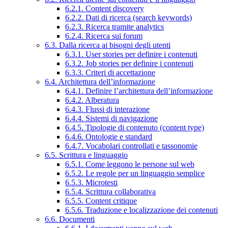
6.2.1. Content discovery
6.2.2. Dati di ricerca (search keywords)
6.2.3. Ricerca tramite analytics
6.2.4. Ricerca sui forum
6.3. Dalla ricerca ai bisogni degli utenti
6.3.1. User stories per definire i contenuti
6.3.2. Job stories per definire i contenuti
6.3.3. Criteri di accettazione
6.4. Architettura dell’informazione
6.4.1. Definire l’architettura dell’informazione
6.4.2. Alberatura
6.4.3. Flussi di interazione
6.4.4. Sistemi di navigazione
6.4.5. Tipologie di contenuto (content type)
6.4.6. Ontologie e standard
6.4.7. Vocabolari controllati e tassonomie
6.5. Scrittura e linguaggio
6.5.1. Come leggono le persone sul web
6.5.2. Le regole per un linguaggio semplice
6.5.3. Microtesti
6.5.4. Scrittura collaborativa
6.5.5. Content critique
6.5.6. Traduzione e localizzazione dei contenuti
6.6. Documenti