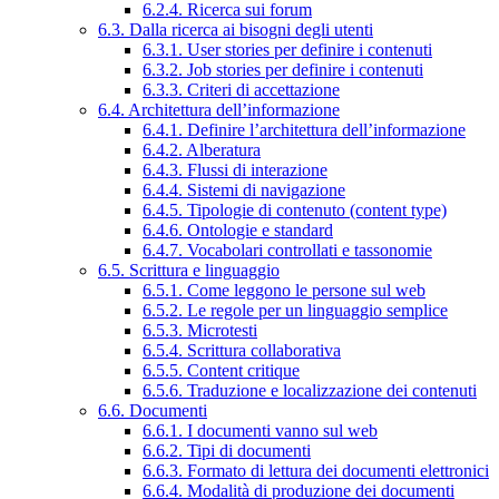
6.2.4. Ricerca sui forum
6.3. Dalla ricerca ai bisogni degli utenti
6.3.1. User stories per definire i contenuti
6.3.2. Job stories per definire i contenuti
6.3.3. Criteri di accettazione
6.4. Architettura dell’informazione
6.4.1. Definire l’architettura dell’informazione
6.4.2. Alberatura
6.4.3. Flussi di interazione
6.4.4. Sistemi di navigazione
6.4.5. Tipologie di contenuto (content type)
6.4.6. Ontologie e standard
6.4.7. Vocabolari controllati e tassonomie
6.5. Scrittura e linguaggio
6.5.1. Come leggono le persone sul web
6.5.2. Le regole per un linguaggio semplice
6.5.3. Microtesti
6.5.4. Scrittura collaborativa
6.5.5. Content critique
6.5.6. Traduzione e localizzazione dei contenuti
6.6. Documenti
6.6.1. I documenti vanno sul web
6.6.2. Tipi di documenti
6.6.3. Formato di lettura dei documenti elettronici
6.6.4. Modalità di produzione dei documenti