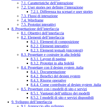
7.1. Caratteristiche dell’interazione
7.2. User stories per definire l’interazione
7.2.1. Differenza tra scenari e user stories
7.3. Flussi di interazione
7.4. Wireframe
7.5. Prototipi interattivi
8. Progettazione dell’interfaccia
8.1. Obiettivi dell’interfaccia
8.2. Elementi dell’interfaccia
8.2.1. Elementi di composizione
8.2.2. Elementi interattivi
8.2.3. Elementi testuali (microtesti)
8.3. Progettare e costruire in alta fedeltà
8.3.1. Layout di pagina
8.3.2. Prototipi in alta fedeltà
8.4. Progettare con il design system .italia
8.4.1. Documentazione
8.4.2. Benefici del design system
8.4.3. Risorse operative
8.4.4. Come contribuire al design system .italia
8.5. Progettare con i modelli di sito e servizi
8.5.1. Vantaggi dell’utilizzo dei modelli
8.5.2. I modelli di sito e servizi disponibili
9. Sviluppo dell’interfaccia
9.1. Approccio allo sviluppo