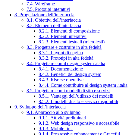
7.4. Wireframe
7.5. Prototipi interattivi
8. Progettazione dell’interfaccia
8.1. Obiettivi dell’interfaccia
8.2. Elementi dell’interfaccia
8.2.1. Elementi di composizione
8.2.2. Elementi interattivi
8.2.3. Elementi testuali (microtesti)
8.3. Progettare e costruire in alta fedeltà
8.3.1. Layout di pagina
8.3.2. Prototipi in alta fedeltà
8.4. Progettare con il design system .italia
8.4.1. Documentazione
8.4.2. Benefici del design system
8.4.3. Risorse operative
8.4.4. Come contribuire al design system .italia
8.5. Progettare con i modelli di sito e servizi
8.5.1. Vantaggi dell’utilizzo dei modelli
8.5.2. I modelli di sito e servizi disponibili
9. Sviluppo dell’interfaccia
9.1. Approccio allo sviluppo
9.1.1. Attività preliminari
9.1.2. Web design responsivo e accessibile
9.1.3. Mobile first
9.1.4. Progressive enhancement e Graceful