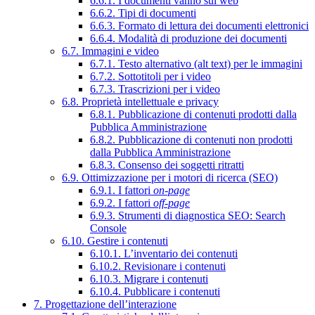
6.6.1. I documenti vanno sul web
6.6.2. Tipi di documenti
6.6.3. Formato di lettura dei documenti elettronici
6.6.4. Modalità di produzione dei documenti
6.7. Immagini e video
6.7.1. Testo alternativo (alt text) per le immagini
6.7.2. Sottotitoli per i video
6.7.3. Trascrizioni per i video
6.8. Proprietà intellettuale e privacy
6.8.1. Pubblicazione di contenuti prodotti dalla
Pubblica Amministrazione
6.8.2. Pubblicazione di contenuti non prodotti
dalla Pubblica Amministrazione
6.8.3. Consenso dei soggetti ritratti
6.9. Ottimizzazione per i motori di ricerca (SEO)
6.9.1. I fattori
on-page
6.9.2. I fattori
off-page
6.9.3. Strumenti di diagnostica SEO: Search
Console
6.10. Gestire i contenuti
6.10.1. L’inventario dei contenuti
6.10.2. Revisionare i contenuti
6.10.3. Migrare i contenuti
6.10.4. Pubblicare i contenuti
7. Progettazione dell’interazione