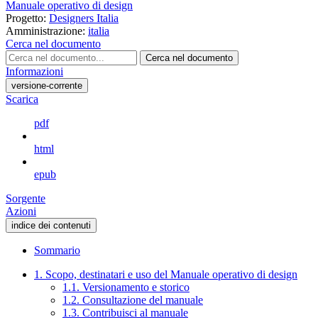
Manuale operativo di design
Progetto:
Designers Italia
Amministrazione:
italia
Cerca nel documento
Cerca nel documento
Informazioni
versione-corrente
Scarica
pdf
html
epub
Sorgente
Azioni
indice dei contenuti
Sommario
1. Scopo, destinatari e uso del Manuale operativo di design
1.1. Versionamento e storico
1.2. Consultazione del manuale
1.3. Contribuisci al manuale