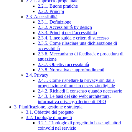
2.2. L’approccio progettuale
2.2.1. Buone pratiche
2.2.2. Principi
2.3. Accessibilità
2.3.1. Definizione
2.3.2. Accessibilità by design
2.3.3. Principi per l’accessibilità
2.3.4. Linee guida e criteri di successo
2.3.5. Come rilasciare una dichiarazione di
accessibilità
2.3.6. Meccanismo di feedback e procedura di
attuazione
2.3.7. Obiettivi accessibilità
2.3.8. Normativa e approfondimenti
2.4. Privacy
2.4.1. Come rispettare la privacy sin dalla
progettazione di un sito o servizio digitale
2.4.2. Richiedi il consenso quando necessario
2.4.3. Le basi del sito web: architettura,
informativa privacy, riferimenti DPO
3. Pianificazione, gestione e strategia
3.1. Obiettivi del progetto
3.2. Tipologie di progetti
3.2.1. Tipologie di progetto in base agli attori
coinvolti nel servizio