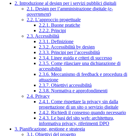
2. Introduzione al design per i servizi pubblici digitali
2.1. Design per l’amministrazione digitale (
e-
government
)
2.2. L’approccio progettuale
2.2.1. Buone pratiche
2.2.2. Principi
2.3. Accessibilità
2.3.1. Definizione
2.3.2. Accessibilità by design
2.3.3. Principi per l’accessibilità
2.3.4. Linee guida e criteri di successo
2.3.5. Come rilasciare una dichiarazione di
accessibilità
2.3.6. Meccanismo di feedback e procedura di
attuazione
2.3.7. Obiettivi accessibilità
2.3.8. Normativa e approfondimenti
2.4. Privacy
2.4.1. Come rispettare la privacy sin dalla
progettazione di un sito o servizio digitale
2.4.2. Richiedi il consenso quando necessario
2.4.3. Le basi del sito web: architettura,
informativa privacy, riferimenti DPO
3. Pianificazione, gestione e strategia
3.1. Obiettivi del progetto