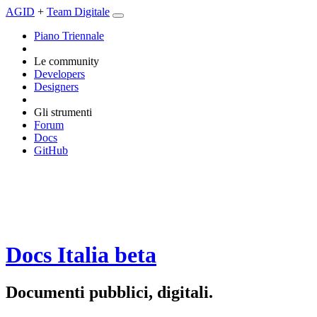
AGID
+
Team Digitale
Piano Triennale
Le community
Developers
Designers
Gli strumenti
Forum
Docs
GitHub
Docs Italia
beta
Documenti pubblici, digitali.