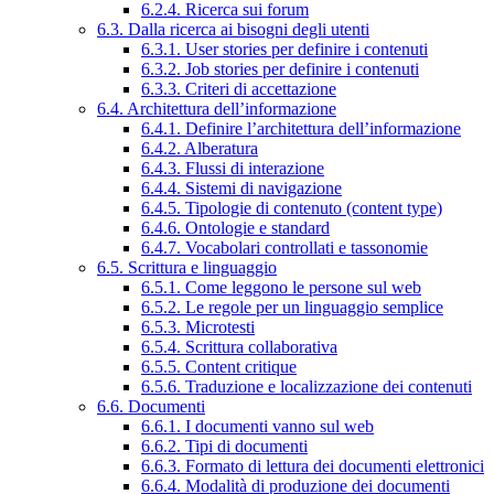
6.2.4. Ricerca sui forum
6.3. Dalla ricerca ai bisogni degli utenti
6.3.1. User stories per definire i contenuti
6.3.2. Job stories per definire i contenuti
6.3.3. Criteri di accettazione
6.4. Architettura dell’informazione
6.4.1. Definire l’architettura dell’informazione
6.4.2. Alberatura
6.4.3. Flussi di interazione
6.4.4. Sistemi di navigazione
6.4.5. Tipologie di contenuto (content type)
6.4.6. Ontologie e standard
6.4.7. Vocabolari controllati e tassonomie
6.5. Scrittura e linguaggio
6.5.1. Come leggono le persone sul web
6.5.2. Le regole per un linguaggio semplice
6.5.3. Microtesti
6.5.4. Scrittura collaborativa
6.5.5. Content critique
6.5.6. Traduzione e localizzazione dei contenuti
6.6. Documenti
6.6.1. I documenti vanno sul web
6.6.2. Tipi di documenti
6.6.3. Formato di lettura dei documenti elettronici
6.6.4. Modalità di produzione dei documenti