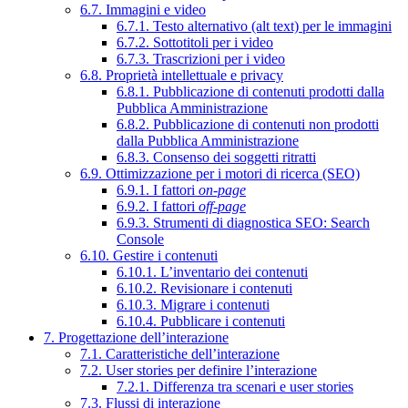
6.7. Immagini e video
6.7.1. Testo alternativo (alt text) per le immagini
6.7.2. Sottotitoli per i video
6.7.3. Trascrizioni per i video
6.8. Proprietà intellettuale e privacy
6.8.1. Pubblicazione di contenuti prodotti dalla
Pubblica Amministrazione
6.8.2. Pubblicazione di contenuti non prodotti
dalla Pubblica Amministrazione
6.8.3. Consenso dei soggetti ritratti
6.9. Ottimizzazione per i motori di ricerca (SEO)
6.9.1. I fattori
on-page
6.9.2. I fattori
off-page
6.9.3. Strumenti di diagnostica SEO: Search
Console
6.10. Gestire i contenuti
6.10.1. L’inventario dei contenuti
6.10.2. Revisionare i contenuti
6.10.3. Migrare i contenuti
6.10.4. Pubblicare i contenuti
7. Progettazione dell’interazione
7.1. Caratteristiche dell’interazione
7.2. User stories per definire l’interazione
7.2.1. Differenza tra scenari e user stories
7.3. Flussi di interazione