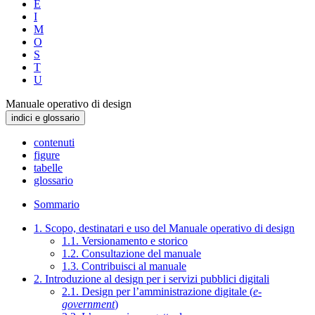
E
I
M
O
S
T
U
Manuale operativo di design
indici e glossario
contenuti
figure
tabelle
glossario
Sommario
1. Scopo, destinatari e uso del Manuale operativo di design
1.1. Versionamento e storico
1.2. Consultazione del manuale
1.3. Contribuisci al manuale
2. Introduzione al design per i servizi pubblici digitali
2.1. Design per l’amministrazione digitale (
e-
government
)