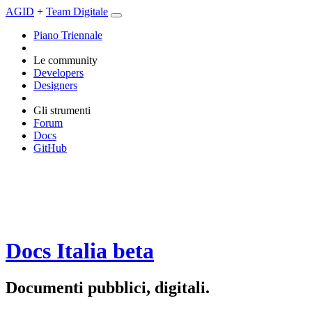
AGID
+
Team Digitale
Piano Triennale
Le community
Developers
Designers
Gli strumenti
Forum
Docs
GitHub
Docs Italia
beta
Documenti pubblici, digitali.