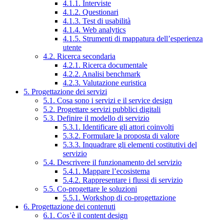
4.1.1. Interviste
4.1.2. Questionari
4.1.3. Test di usabilità
4.1.4. Web analytics
4.1.5. Strumenti di mappatura dell’esperienza
utente
4.2. Ricerca secondaria
4.2.1. Ricerca documentale
4.2.2. Analisi benchmark
4.2.3. Valutazione euristica
5. Progettazione dei servizi
5.1. Cosa sono i servizi e il service design
5.2. Progettare servizi pubblici digitali
5.3. Definire il modello di servizio
5.3.1. Identificare gli attori coinvolti
5.3.2. Formulare la proposta di valore
5.3.3. Inquadrare gli elementi costitutivi del
servizio
5.4. Descrivere il funzionamento del servizio
5.4.1. Mappare l’ecosistema
5.4.2. Rappresentare i flussi di servizio
5.5. Co-progettare le soluzioni
5.5.1. Workshop di co-progettazione
6. Progettazione dei contenuti
6.1. Cos’è il content design