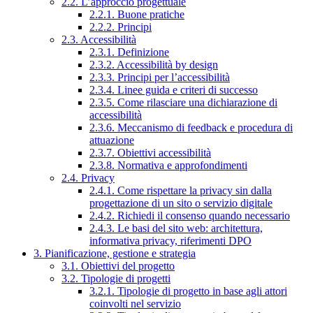
2.2. L’approccio progettuale
2.2.1. Buone pratiche
2.2.2. Principi
2.3. Accessibilità
2.3.1. Definizione
2.3.2. Accessibilità by design
2.3.3. Principi per l’accessibilità
2.3.4. Linee guida e criteri di successo
2.3.5. Come rilasciare una dichiarazione di
accessibilità
2.3.6. Meccanismo di feedback e procedura di
attuazione
2.3.7. Obiettivi accessibilità
2.3.8. Normativa e approfondimenti
2.4. Privacy
2.4.1. Come rispettare la privacy sin dalla
progettazione di un sito o servizio digitale
2.4.2. Richiedi il consenso quando necessario
2.4.3. Le basi del sito web: architettura,
informativa privacy, riferimenti DPO
3. Pianificazione, gestione e strategia
3.1. Obiettivi del progetto
3.2. Tipologie di progetti
3.2.1. Tipologie di progetto in base agli attori
coinvolti nel servizio