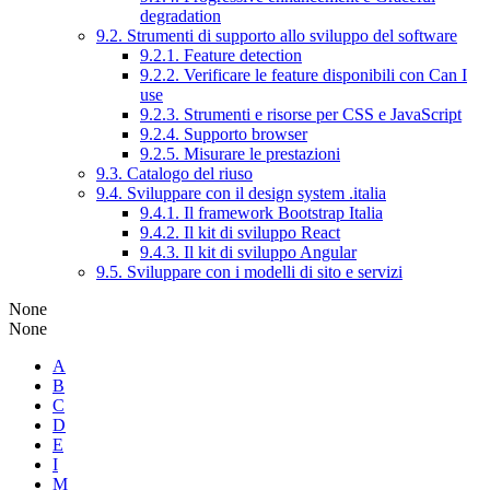
degradation
9.2. Strumenti di supporto allo sviluppo del software
9.2.1. Feature detection
9.2.2. Verificare le feature disponibili con Can I
use
9.2.3. Strumenti e risorse per CSS e JavaScript
9.2.4. Supporto browser
9.2.5. Misurare le prestazioni
9.3. Catalogo del riuso
9.4. Sviluppare con il design system .italia
9.4.1. Il framework Bootstrap Italia
9.4.2. Il kit di sviluppo React
9.4.3. Il kit di sviluppo Angular
9.5. Sviluppare con i modelli di sito e servizi
None
None
A
B
C
D
E
I
M