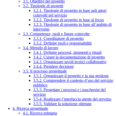
3.1. Obiettivi del progetto
3.2. Tipologie di progetti
3.2.1. Tipologie di progetto in base agli attori
coinvolti nel servizio
3.2.2. Tipologie di progetto in base al focus
3.2.3. Tipologie di progetto in base all’ambito di
intervento
3.3. Competenze, ruoli e figure coinvolte
3.3.1. Coordinatore di progetto
3.3.2. Definire ruoli e responsabilità
3.4. Metodo di lavoro
3.4.1. Definire processi, strumenti e rituali
3.4.2. Curare la documentazione di progetto
3.4.3. Organizzare tavoli tecnici collaborativi
3.4.4. Prendere decisioni
3.5. Il processo progettuale
3.5.1. Organizzare il progetto e la sua gestione
3.5.2. Comprendere il contesto d’uso del servizio
pubblico
3.5.3. Progettare i processi e i
touchpoint
del
servizio
3.5.4. Realizzare l’interfaccia utente del servizio
3.5.5. Validare la soluzione ottenuta
4. Ricerca progettuale
4.1. Ricerca primaria