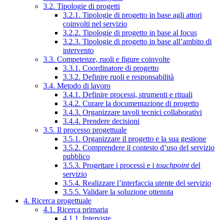
3.2. Tipologie di progetti
3.2.1. Tipologie di progetto in base agli attori
coinvolti nel servizio
3.2.2. Tipologie di progetto in base al focus
3.2.3. Tipologie di progetto in base all’ambito di
intervento
3.3. Competenze, ruoli e figure coinvolte
3.3.1. Coordinatore di progetto
3.3.2. Definire ruoli e responsabilità
3.4. Metodo di lavoro
3.4.1. Definire processi, strumenti e rituali
3.4.2. Curare la documentazione di progetto
3.4.3. Organizzare tavoli tecnici collaborativi
3.4.4. Prendere decisioni
3.5. Il processo progettuale
3.5.1. Organizzare il progetto e la sua gestione
3.5.2. Comprendere il contesto d’uso del servizio
pubblico
3.5.3. Progettare i processi e i
touchpoint
del
servizio
3.5.4. Realizzare l’interfaccia utente del servizio
3.5.5. Validare la soluzione ottenuta
4. Ricerca progettuale
4.1. Ricerca primaria
4.1.1. Interviste