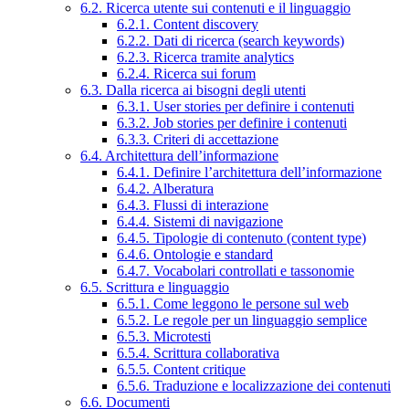
6.2. Ricerca utente sui contenuti e il linguaggio
6.2.1. Content discovery
6.2.2. Dati di ricerca (search keywords)
6.2.3. Ricerca tramite analytics
6.2.4. Ricerca sui forum
6.3. Dalla ricerca ai bisogni degli utenti
6.3.1. User stories per definire i contenuti
6.3.2. Job stories per definire i contenuti
6.3.3. Criteri di accettazione
6.4. Architettura dell’informazione
6.4.1. Definire l’architettura dell’informazione
6.4.2. Alberatura
6.4.3. Flussi di interazione
6.4.4. Sistemi di navigazione
6.4.5. Tipologie di contenuto (content type)
6.4.6. Ontologie e standard
6.4.7. Vocabolari controllati e tassonomie
6.5. Scrittura e linguaggio
6.5.1. Come leggono le persone sul web
6.5.2. Le regole per un linguaggio semplice
6.5.3. Microtesti
6.5.4. Scrittura collaborativa
6.5.5. Content critique
6.5.6. Traduzione e localizzazione dei contenuti
6.6. Documenti