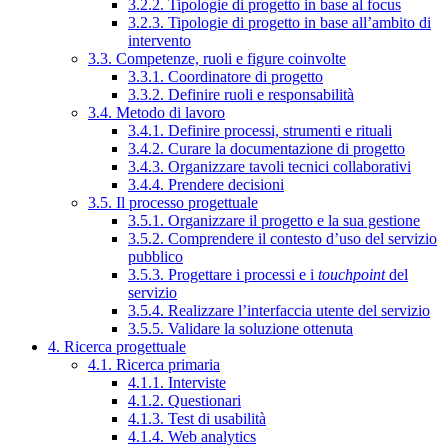
3.2.2. Tipologie di progetto in base al focus
3.2.3. Tipologie di progetto in base all’ambito di
intervento
3.3. Competenze, ruoli e figure coinvolte
3.3.1. Coordinatore di progetto
3.3.2. Definire ruoli e responsabilità
3.4. Metodo di lavoro
3.4.1. Definire processi, strumenti e rituali
3.4.2. Curare la documentazione di progetto
3.4.3. Organizzare tavoli tecnici collaborativi
3.4.4. Prendere decisioni
3.5. Il processo progettuale
3.5.1. Organizzare il progetto e la sua gestione
3.5.2. Comprendere il contesto d’uso del servizio
pubblico
3.5.3. Progettare i processi e i
touchpoint
del
servizio
3.5.4. Realizzare l’interfaccia utente del servizio
3.5.5. Validare la soluzione ottenuta
4. Ricerca progettuale
4.1. Ricerca primaria
4.1.1. Interviste
4.1.2. Questionari
4.1.3. Test di usabilità
4.1.4. Web analytics