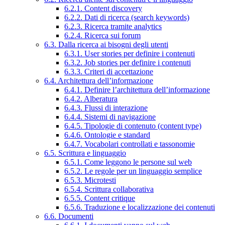
6.2.1. Content discovery
6.2.2. Dati di ricerca (search keywords)
6.2.3. Ricerca tramite analytics
6.2.4. Ricerca sui forum
6.3. Dalla ricerca ai bisogni degli utenti
6.3.1. User stories per definire i contenuti
6.3.2. Job stories per definire i contenuti
6.3.3. Criteri di accettazione
6.4. Architettura dell’informazione
6.4.1. Definire l’architettura dell’informazione
6.4.2. Alberatura
6.4.3. Flussi di interazione
6.4.4. Sistemi di navigazione
6.4.5. Tipologie di contenuto (content type)
6.4.6. Ontologie e standard
6.4.7. Vocabolari controllati e tassonomie
6.5. Scrittura e linguaggio
6.5.1. Come leggono le persone sul web
6.5.2. Le regole per un linguaggio semplice
6.5.3. Microtesti
6.5.4. Scrittura collaborativa
6.5.5. Content critique
6.5.6. Traduzione e localizzazione dei contenuti
6.6. Documenti