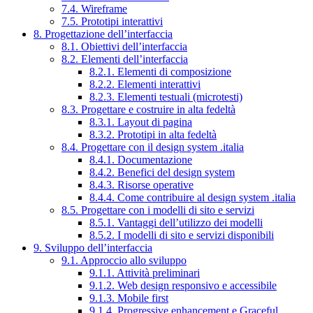
7.4. Wireframe
7.5. Prototipi interattivi
8. Progettazione dell’interfaccia
8.1. Obiettivi dell’interfaccia
8.2. Elementi dell’interfaccia
8.2.1. Elementi di composizione
8.2.2. Elementi interattivi
8.2.3. Elementi testuali (microtesti)
8.3. Progettare e costruire in alta fedeltà
8.3.1. Layout di pagina
8.3.2. Prototipi in alta fedeltà
8.4. Progettare con il design system .italia
8.4.1. Documentazione
8.4.2. Benefici del design system
8.4.3. Risorse operative
8.4.4. Come contribuire al design system .italia
8.5. Progettare con i modelli di sito e servizi
8.5.1. Vantaggi dell’utilizzo dei modelli
8.5.2. I modelli di sito e servizi disponibili
9. Sviluppo dell’interfaccia
9.1. Approccio allo sviluppo
9.1.1. Attività preliminari
9.1.2. Web design responsivo e accessibile
9.1.3. Mobile first
9.1.4. Progressive enhancement e Graceful