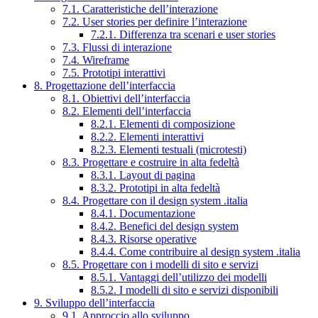
7.1. Caratteristiche dell’interazione
7.2. User stories per definire l’interazione
7.2.1. Differenza tra scenari e user stories
7.3. Flussi di interazione
7.4. Wireframe
7.5. Prototipi interattivi
8. Progettazione dell’interfaccia
8.1. Obiettivi dell’interfaccia
8.2. Elementi dell’interfaccia
8.2.1. Elementi di composizione
8.2.2. Elementi interattivi
8.2.3. Elementi testuali (microtesti)
8.3. Progettare e costruire in alta fedeltà
8.3.1. Layout di pagina
8.3.2. Prototipi in alta fedeltà
8.4. Progettare con il design system .italia
8.4.1. Documentazione
8.4.2. Benefici del design system
8.4.3. Risorse operative
8.4.4. Come contribuire al design system .italia
8.5. Progettare con i modelli di sito e servizi
8.5.1. Vantaggi dell’utilizzo dei modelli
8.5.2. I modelli di sito e servizi disponibili
9. Sviluppo dell’interfaccia
9.1. Approccio allo sviluppo