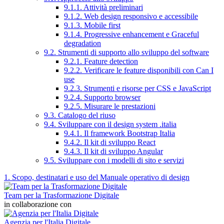
9.1.1. Attività preliminari
9.1.2. Web design responsivo e accessibile
9.1.3. Mobile first
9.1.4. Progressive enhancement e Graceful
degradation
9.2. Strumenti di supporto allo sviluppo del software
9.2.1. Feature detection
9.2.2. Verificare le feature disponibili con Can I
use
9.2.3. Strumenti e risorse per CSS e JavaScript
9.2.4. Supporto browser
9.2.5. Misurare le prestazioni
9.3. Catalogo del riuso
9.4. Sviluppare con il design system .italia
9.4.1. Il framework Bootstrap Italia
9.4.2. Il kit di sviluppo React
9.4.3. Il kit di sviluppo Angular
9.5. Sviluppare con i modelli di sito e servizi
1. Scopo, destinatari e uso del Manuale operativo di design
Team per la Trasformazione Digitale
in collaborazione con
Agenzia per l'Italia Digitale