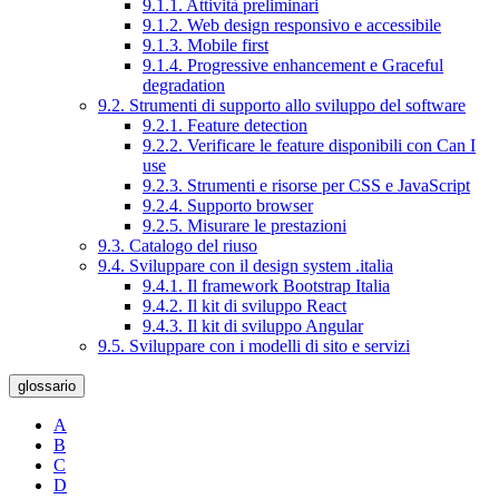
9.1.1. Attività preliminari
9.1.2. Web design responsivo e accessibile
9.1.3. Mobile first
9.1.4. Progressive enhancement e Graceful
degradation
9.2. Strumenti di supporto allo sviluppo del software
9.2.1. Feature detection
9.2.2. Verificare le feature disponibili con Can I
use
9.2.3. Strumenti e risorse per CSS e JavaScript
9.2.4. Supporto browser
9.2.5. Misurare le prestazioni
9.3. Catalogo del riuso
9.4. Sviluppare con il design system .italia
9.4.1. Il framework Bootstrap Italia
9.4.2. Il kit di sviluppo React
9.4.3. Il kit di sviluppo Angular
9.5. Sviluppare con i modelli di sito e servizi
glossario
A
B
C
D