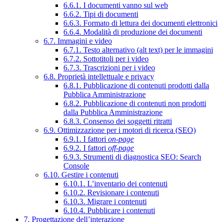
6.6.1. I documenti vanno sul web
6.6.2. Tipi di documenti
6.6.3. Formato di lettura dei documenti elettronici
6.6.4. Modalità di produzione dei documenti
6.7. Immagini e video
6.7.1. Testo alternativo (alt text) per le immagini
6.7.2. Sottotitoli per i video
6.7.3. Trascrizioni per i video
6.8. Proprietà intellettuale e privacy
6.8.1. Pubblicazione di contenuti prodotti dalla
Pubblica Amministrazione
6.8.2. Pubblicazione di contenuti non prodotti
dalla Pubblica Amministrazione
6.8.3. Consenso dei soggetti ritratti
6.9. Ottimizzazione per i motori di ricerca (SEO)
6.9.1. I fattori
on-page
6.9.2. I fattori
off-page
6.9.3. Strumenti di diagnostica SEO: Search
Console
6.10. Gestire i contenuti
6.10.1. L’inventario dei contenuti
6.10.2. Revisionare i contenuti
6.10.3. Migrare i contenuti
6.10.4. Pubblicare i contenuti
7. Progettazione dell’interazione