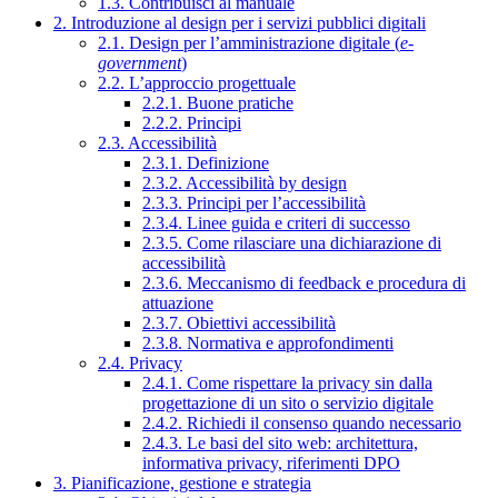
1.3. Contribuisci al manuale
2. Introduzione al design per i servizi pubblici digitali
2.1. Design per l’amministrazione digitale (
e-
government
)
2.2. L’approccio progettuale
2.2.1. Buone pratiche
2.2.2. Principi
2.3. Accessibilità
2.3.1. Definizione
2.3.2. Accessibilità by design
2.3.3. Principi per l’accessibilità
2.3.4. Linee guida e criteri di successo
2.3.5. Come rilasciare una dichiarazione di
accessibilità
2.3.6. Meccanismo di feedback e procedura di
attuazione
2.3.7. Obiettivi accessibilità
2.3.8. Normativa e approfondimenti
2.4. Privacy
2.4.1. Come rispettare la privacy sin dalla
progettazione di un sito o servizio digitale
2.4.2. Richiedi il consenso quando necessario
2.4.3. Le basi del sito web: architettura,
informativa privacy, riferimenti DPO
3. Pianificazione, gestione e strategia