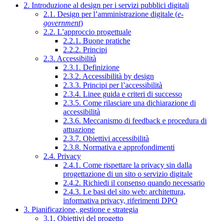
2. Introduzione al design per i servizi pubblici digitali
2.1. Design per l’amministrazione digitale (
e-
government
)
2.2. L’approccio progettuale
2.2.1. Buone pratiche
2.2.2. Principi
2.3. Accessibilità
2.3.1. Definizione
2.3.2. Accessibilità by design
2.3.3. Principi per l’accessibilità
2.3.4. Linee guida e criteri di successo
2.3.5. Come rilasciare una dichiarazione di
accessibilità
2.3.6. Meccanismo di feedback e procedura di
attuazione
2.3.7. Obiettivi accessibilità
2.3.8. Normativa e approfondimenti
2.4. Privacy
2.4.1. Come rispettare la privacy sin dalla
progettazione di un sito o servizio digitale
2.4.2. Richiedi il consenso quando necessario
2.4.3. Le basi del sito web: architettura,
informativa privacy, riferimenti DPO
3. Pianificazione, gestione e strategia
3.1. Obiettivi del progetto