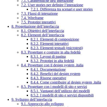
7.1. Caratteristiche dell’interazione
7.2. User stories per definire l’interazione
7.2.1. Differenza tra scenari e user stories
7.3. Flussi di interazione
7.4. Wireframe
7.5. Prototipi interattivi
8. Progettazione dell’interfaccia
8.1. Obiettivi dell’interfaccia
8.2. Elementi dell’interfaccia
8.2.1. Elementi di composizione
8.2.2. Elementi interattivi
8.2.3. Elementi testuali (microtesti)
8.3. Progettare e costruire in alta fedeltà
8.3.1. Layout di pagina
8.3.2. Prototipi in alta fedeltà
8.4. Progettare con il design system .italia
8.4.1. Documentazione
8.4.2. Benefici del design system
8.4.3. Risorse operative
8.4.4. Come contribuire al design system .italia
8.5. Progettare con i modelli di sito e servizi
8.5.1. Vantaggi dell’utilizzo dei modelli
8.5.2. I modelli di sito e servizi disponibili
9. Sviluppo dell’interfaccia
9.1. Approccio allo sviluppo