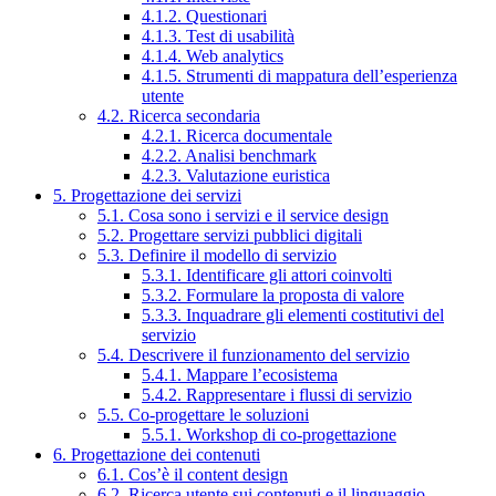
4.1.2. Questionari
4.1.3. Test di usabilità
4.1.4. Web analytics
4.1.5. Strumenti di mappatura dell’esperienza
utente
4.2. Ricerca secondaria
4.2.1. Ricerca documentale
4.2.2. Analisi benchmark
4.2.3. Valutazione euristica
5. Progettazione dei servizi
5.1. Cosa sono i servizi e il service design
5.2. Progettare servizi pubblici digitali
5.3. Definire il modello di servizio
5.3.1. Identificare gli attori coinvolti
5.3.2. Formulare la proposta di valore
5.3.3. Inquadrare gli elementi costitutivi del
servizio
5.4. Descrivere il funzionamento del servizio
5.4.1. Mappare l’ecosistema
5.4.2. Rappresentare i flussi di servizio
5.5. Co-progettare le soluzioni
5.5.1. Workshop di co-progettazione
6. Progettazione dei contenuti
6.1. Cos’è il content design
6.2. Ricerca utente sui contenuti e il linguaggio