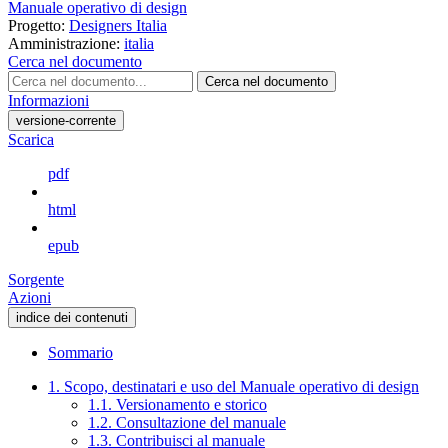
Manuale operativo di design
Progetto:
Designers Italia
Amministrazione:
italia
Cerca nel documento
Cerca nel documento
Informazioni
versione-corrente
Scarica
pdf
html
epub
Sorgente
Azioni
indice dei contenuti
Sommario
1. Scopo, destinatari e uso del Manuale operativo di design
1.1. Versionamento e storico
1.2. Consultazione del manuale
1.3. Contribuisci al manuale