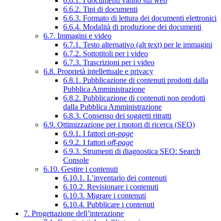
6.6.1. I documenti vanno sul web
6.6.2. Tipi di documenti
6.6.3. Formato di lettura dei documenti elettronici
6.6.4. Modalità di produzione dei documenti
6.7. Immagini e video
6.7.1. Testo alternativo (alt text) per le immagini
6.7.2. Sottotitoli per i video
6.7.3. Trascrizioni per i video
6.8. Proprietà intellettuale e privacy
6.8.1. Pubblicazione di contenuti prodotti dalla
Pubblica Amministrazione
6.8.2. Pubblicazione di contenuti non prodotti
dalla Pubblica Amministrazione
6.8.3. Consenso dei soggetti ritratti
6.9. Ottimizzazione per i motori di ricerca (SEO)
6.9.1. I fattori
on-page
6.9.2. I fattori
off-page
6.9.3. Strumenti di diagnostica SEO: Search
Console
6.10. Gestire i contenuti
6.10.1. L’inventario dei contenuti
6.10.2. Revisionare i contenuti
6.10.3. Migrare i contenuti
6.10.4. Pubblicare i contenuti
7. Progettazione dell’interazione