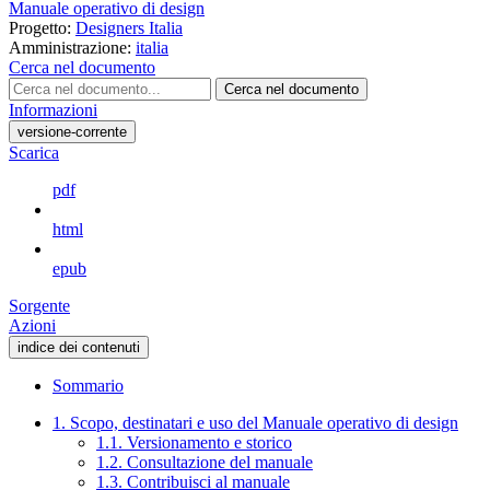
Manuale operativo di design
Progetto:
Designers Italia
Amministrazione:
italia
Cerca nel documento
Cerca nel documento
Informazioni
versione-corrente
Scarica
pdf
html
epub
Sorgente
Azioni
indice dei contenuti
Sommario
1. Scopo, destinatari e uso del Manuale operativo di design
1.1. Versionamento e storico
1.2. Consultazione del manuale
1.3. Contribuisci al manuale