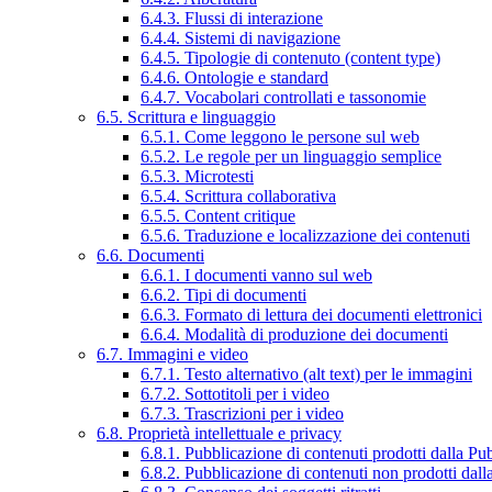
6.4.3. Flussi di interazione
6.4.4. Sistemi di navigazione
6.4.5. Tipologie di contenuto (content type)
6.4.6. Ontologie e standard
6.4.7. Vocabolari controllati e tassonomie
6.5. Scrittura e linguaggio
6.5.1. Come leggono le persone sul web
6.5.2. Le regole per un linguaggio semplice
6.5.3. Microtesti
6.5.4. Scrittura collaborativa
6.5.5. Content critique
6.5.6. Traduzione e localizzazione dei contenuti
6.6. Documenti
6.6.1. I documenti vanno sul web
6.6.2. Tipi di documenti
6.6.3. Formato di lettura dei documenti elettronici
6.6.4. Modalità di produzione dei documenti
6.7. Immagini e video
6.7.1. Testo alternativo (alt text) per le immagini
6.7.2. Sottotitoli per i video
6.7.3. Trascrizioni per i video
6.8. Proprietà intellettuale e privacy
6.8.1. Pubblicazione di contenuti prodotti dalla P
6.8.2. Pubblicazione di contenuti non prodotti dal