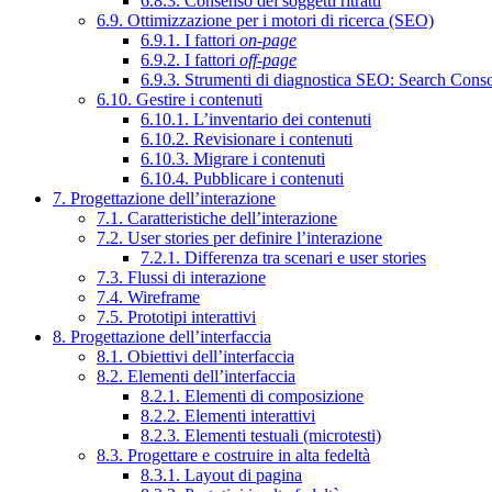
6.8.3. Consenso dei soggetti ritratti
6.9. Ottimizzazione per i motori di ricerca (SEO)
6.9.1. I fattori
on-page
6.9.2. I fattori
off-page
6.9.3. Strumenti di diagnostica SEO: Search Cons
6.10. Gestire i contenuti
6.10.1. L’inventario dei contenuti
6.10.2. Revisionare i contenuti
6.10.3. Migrare i contenuti
6.10.4. Pubblicare i contenuti
7. Progettazione dell’interazione
7.1. Caratteristiche dell’interazione
7.2. User stories per definire l’interazione
7.2.1. Differenza tra scenari e user stories
7.3. Flussi di interazione
7.4. Wireframe
7.5. Prototipi interattivi
8. Progettazione dell’interfaccia
8.1. Obiettivi dell’interfaccia
8.2. Elementi dell’interfaccia
8.2.1. Elementi di composizione
8.2.2. Elementi interattivi
8.2.3. Elementi testuali (microtesti)
8.3. Progettare e costruire in alta fedeltà
8.3.1. Layout di pagina