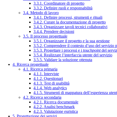
3.3.1. Coordinatore di progetto
3.3.2. Definire ruoli e responsabilità
3.4. Metodo di lavoro
3.4.1. Definire processi, strumenti e rituali
3.4.2. Curare la documentazione di progetto
3.4.3. Organizzare tavoli tecnici collaborativi
3.4.4. Prendere decisioni
3.5. Il processo progettuale
3.5.1. Organizzare il progetto e la sua gestione
3.5.2. Comprendere il contesto d’uso del servizio 
3.5.3. Progettare i processi e i
touchpoint
del servi
3.5.4. Realizzare l’interfaccia utente del servizio
3.5.5. Validare la soluzione ottenuta
4. Ricerca progettuale
4.1. Ricerca primaria
4.1.1. Interviste
4.1.2. Questionari
4.1.3. Test di usabilità
4.1.4. Web analytics
4.1.5. Strumenti di mappatura dell’esperienza uten
4.2. Ricerca secondaria
4.2.1. Ricerca documentale
4.2.2. Analisi benchmark
4.2.3. Valutazione euristica
5. Progettazione dei servizi