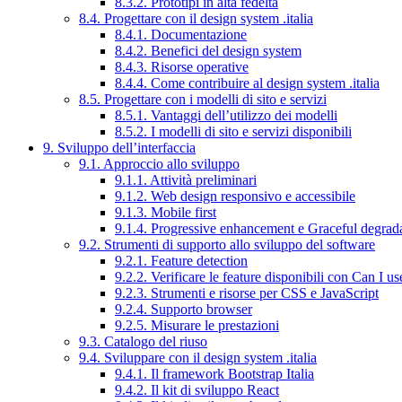
8.3.2. Prototipi in alta fedeltà
8.4. Progettare con il design system .italia
8.4.1. Documentazione
8.4.2. Benefici del design system
8.4.3. Risorse operative
8.4.4. Come contribuire al design system .italia
8.5. Progettare con i modelli di sito e servizi
8.5.1. Vantaggi dell’utilizzo dei modelli
8.5.2. I modelli di sito e servizi disponibili
9. Sviluppo dell’interfaccia
9.1. Approccio allo sviluppo
9.1.1. Attività preliminari
9.1.2. Web design responsivo e accessibile
9.1.3. Mobile first
9.1.4. Progressive enhancement e Graceful degrad
9.2. Strumenti di supporto allo sviluppo del software
9.2.1. Feature detection
9.2.2. Verificare le feature disponibili con Can I us
9.2.3. Strumenti e risorse per CSS e JavaScript
9.2.4. Supporto browser
9.2.5. Misurare le prestazioni
9.3. Catalogo del riuso
9.4. Sviluppare con il design system .italia
9.4.1. Il framework Bootstrap Italia
9.4.2. Il kit di sviluppo React