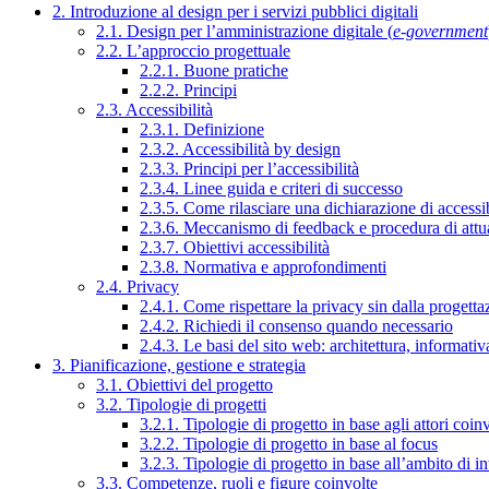
2. Introduzione al design per i servizi pubblici digitali
2.1. Design per l’amministrazione digitale (
e-government
2.2. L’approccio progettuale
2.2.1. Buone pratiche
2.2.2. Principi
2.3. Accessibilità
2.3.1. Definizione
2.3.2. Accessibilità by design
2.3.3. Principi per l’accessibilità
2.3.4. Linee guida e criteri di successo
2.3.5. Come rilasciare una dichiarazione di accessib
2.3.6. Meccanismo di feedback e procedura di attu
2.3.7. Obiettivi accessibilità
2.3.8. Normativa e approfondimenti
2.4. Privacy
2.4.1. Come rispettare la privacy sin dalla progettaz
2.4.2. Richiedi il consenso quando necessario
2.4.3. Le basi del sito web: architettura, informati
3. Pianificazione, gestione e strategia
3.1. Obiettivi del progetto
3.2. Tipologie di progetti
3.2.1. Tipologie di progetto in base agli attori coinv
3.2.2. Tipologie di progetto in base al focus
3.2.3. Tipologie di progetto in base all’ambito di i
3.3. Competenze, ruoli e figure coinvolte