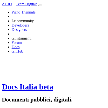
AGID
+
Team Digitale
Piano Triennale
Le community
Developers
Designers
Gli strumenti
Forum
Docs
GitHub
Docs Italia
beta
Documenti pubblici, digitali.