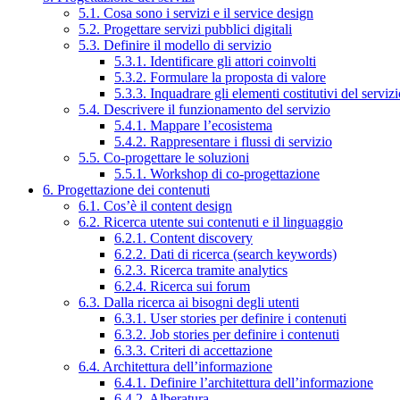
5.1. Cosa sono i servizi e il service design
5.2. Progettare servizi pubblici digitali
5.3. Definire il modello di servizio
5.3.1. Identificare gli attori coinvolti
5.3.2. Formulare la proposta di valore
5.3.3. Inquadrare gli elementi costitutivi del serviz
5.4. Descrivere il funzionamento del servizio
5.4.1. Mappare l’ecosistema
5.4.2. Rappresentare i flussi di servizio
5.5. Co-progettare le soluzioni
5.5.1. Workshop di co-progettazione
6. Progettazione dei contenuti
6.1. Cos’è il content design
6.2. Ricerca utente sui contenuti e il linguaggio
6.2.1. Content discovery
6.2.2. Dati di ricerca (search keywords)
6.2.3. Ricerca tramite analytics
6.2.4. Ricerca sui forum
6.3. Dalla ricerca ai bisogni degli utenti
6.3.1. User stories per definire i contenuti
6.3.2. Job stories per definire i contenuti
6.3.3. Criteri di accettazione
6.4. Architettura dell’informazione
6.4.1. Definire l’architettura dell’informazione
6.4.2. Alberatura