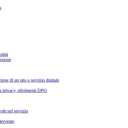
)
ilità
azione
ione di un sito o servizio digitale
va privacy, riferimenti DPO
olti nel servizio
ntervento