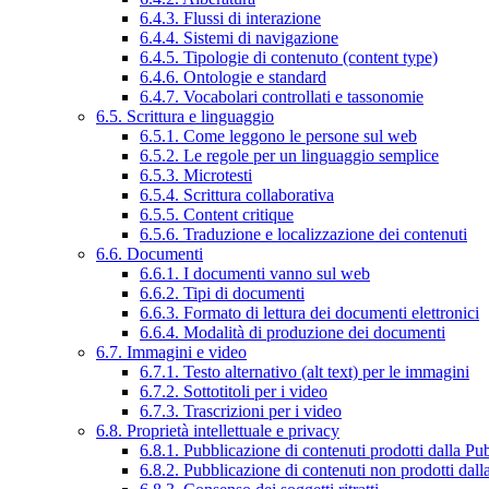
6.4.3. Flussi di interazione
6.4.4. Sistemi di navigazione
6.4.5. Tipologie di contenuto (content type)
6.4.6. Ontologie e standard
6.4.7. Vocabolari controllati e tassonomie
6.5. Scrittura e linguaggio
6.5.1. Come leggono le persone sul web
6.5.2. Le regole per un linguaggio semplice
6.5.3. Microtesti
6.5.4. Scrittura collaborativa
6.5.5. Content critique
6.5.6. Traduzione e localizzazione dei contenuti
6.6. Documenti
6.6.1. I documenti vanno sul web
6.6.2. Tipi di documenti
6.6.3. Formato di lettura dei documenti elettronici
6.6.4. Modalità di produzione dei documenti
6.7. Immagini e video
6.7.1. Testo alternativo (alt text) per le immagini
6.7.2. Sottotitoli per i video
6.7.3. Trascrizioni per i video
6.8. Proprietà intellettuale e privacy
6.8.1. Pubblicazione di contenuti prodotti dalla P
6.8.2. Pubblicazione di contenuti non prodotti dal