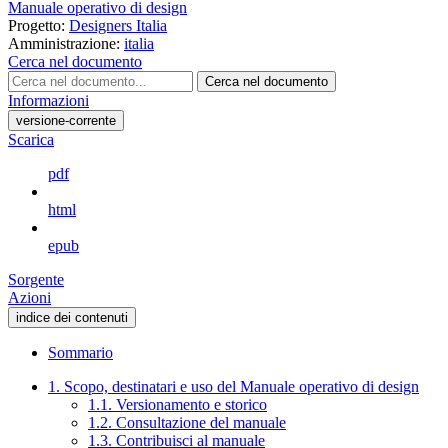
Manuale operativo di design
Progetto:
Designers Italia
Amministrazione:
italia
Cerca nel documento
Cerca nel documento
Informazioni
versione-corrente
Scarica
pdf
html
epub
Sorgente
Azioni
indice dei contenuti
Sommario
1. Scopo, destinatari e uso del Manuale operativo di design
1.1. Versionamento e storico
1.2. Consultazione del manuale
1.3. Contribuisci al manuale