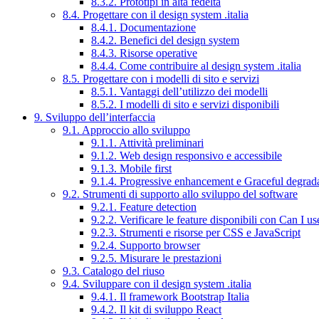
8.3.2. Prototipi in alta fedeltà
8.4. Progettare con il design system .italia
8.4.1. Documentazione
8.4.2. Benefici del design system
8.4.3. Risorse operative
8.4.4. Come contribuire al design system .italia
8.5. Progettare con i modelli di sito e servizi
8.5.1. Vantaggi dell’utilizzo dei modelli
8.5.2. I modelli di sito e servizi disponibili
9. Sviluppo dell’interfaccia
9.1. Approccio allo sviluppo
9.1.1. Attività preliminari
9.1.2. Web design responsivo e accessibile
9.1.3. Mobile first
9.1.4. Progressive enhancement e Graceful degrad
9.2. Strumenti di supporto allo sviluppo del software
9.2.1. Feature detection
9.2.2. Verificare le feature disponibili con Can I us
9.2.3. Strumenti e risorse per CSS e JavaScript
9.2.4. Supporto browser
9.2.5. Misurare le prestazioni
9.3. Catalogo del riuso
9.4. Sviluppare con il design system .italia
9.4.1. Il framework Bootstrap Italia
9.4.2. Il kit di sviluppo React