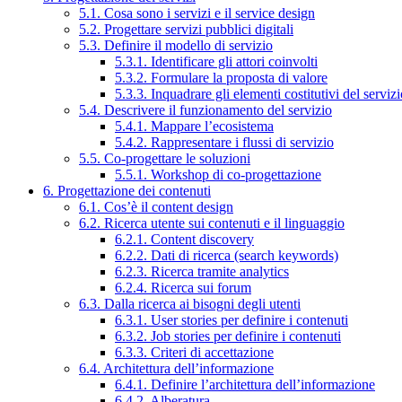
5.1. Cosa sono i servizi e il service design
5.2. Progettare servizi pubblici digitali
5.3. Definire il modello di servizio
5.3.1. Identificare gli attori coinvolti
5.3.2. Formulare la proposta di valore
5.3.3. Inquadrare gli elementi costitutivi del serviz
5.4. Descrivere il funzionamento del servizio
5.4.1. Mappare l’ecosistema
5.4.2. Rappresentare i flussi di servizio
5.5. Co-progettare le soluzioni
5.5.1. Workshop di co-progettazione
6. Progettazione dei contenuti
6.1. Cos’è il content design
6.2. Ricerca utente sui contenuti e il linguaggio
6.2.1. Content discovery
6.2.2. Dati di ricerca (search keywords)
6.2.3. Ricerca tramite analytics
6.2.4. Ricerca sui forum
6.3. Dalla ricerca ai bisogni degli utenti
6.3.1. User stories per definire i contenuti
6.3.2. Job stories per definire i contenuti
6.3.3. Criteri di accettazione
6.4. Architettura dell’informazione
6.4.1. Definire l’architettura dell’informazione
6.4.2. Alberatura