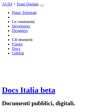
AGID
+
Team Digitale
Piano Triennale
Le community
Developers
Designers
Gli strumenti
Forum
Docs
GitHub
Docs Italia
beta
Documenti pubblici, digitali.