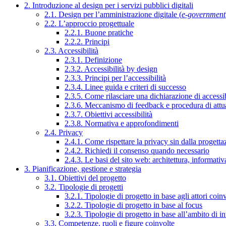
2. Introduzione al design per i servizi pubblici digitali
2.1. Design per l’amministrazione digitale (
e-government
2.2. L’approccio progettuale
2.2.1. Buone pratiche
2.2.2. Principi
2.3. Accessibilità
2.3.1. Definizione
2.3.2. Accessibilità by design
2.3.3. Principi per l’accessibilità
2.3.4. Linee guida e criteri di successo
2.3.5. Come rilasciare una dichiarazione di accessib
2.3.6. Meccanismo di feedback e procedura di attu
2.3.7. Obiettivi accessibilità
2.3.8. Normativa e approfondimenti
2.4. Privacy
2.4.1. Come rispettare la privacy sin dalla progettaz
2.4.2. Richiedi il consenso quando necessario
2.4.3. Le basi del sito web: architettura, informati
3. Pianificazione, gestione e strategia
3.1. Obiettivi del progetto
3.2. Tipologie di progetti
3.2.1. Tipologie di progetto in base agli attori coinv
3.2.2. Tipologie di progetto in base al focus
3.2.3. Tipologie di progetto in base all’ambito di i
3.3. Competenze, ruoli e figure coinvolte