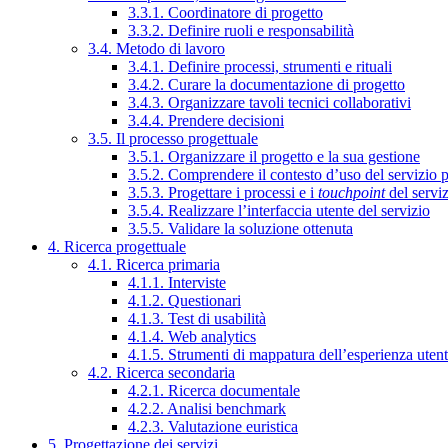
3.3.1. Coordinatore di progetto
3.3.2. Definire ruoli e responsabilità
3.4. Metodo di lavoro
3.4.1. Definire processi, strumenti e rituali
3.4.2. Curare la documentazione di progetto
3.4.3. Organizzare tavoli tecnici collaborativi
3.4.4. Prendere decisioni
3.5. Il processo progettuale
3.5.1. Organizzare il progetto e la sua gestione
3.5.2. Comprendere il contesto d’uso del servizio 
3.5.3. Progettare i processi e i
touchpoint
del servi
3.5.4. Realizzare l’interfaccia utente del servizio
3.5.5. Validare la soluzione ottenuta
4. Ricerca progettuale
4.1. Ricerca primaria
4.1.1. Interviste
4.1.2. Questionari
4.1.3. Test di usabilità
4.1.4. Web analytics
4.1.5. Strumenti di mappatura dell’esperienza uten
4.2. Ricerca secondaria
4.2.1. Ricerca documentale
4.2.2. Analisi benchmark
4.2.3. Valutazione euristica
5. Progettazione dei servizi