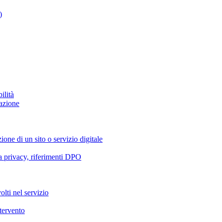
)
ilità
azione
ione di un sito o servizio digitale
va privacy, riferimenti DPO
olti nel servizio
ntervento