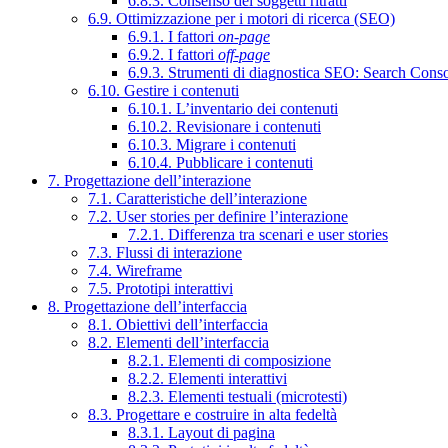
6.8.3. Consenso dei soggetti ritratti
6.9. Ottimizzazione per i motori di ricerca (SEO)
6.9.1. I fattori
on-page
6.9.2. I fattori
off-page
6.9.3. Strumenti di diagnostica SEO: Search Cons
6.10. Gestire i contenuti
6.10.1. L’inventario dei contenuti
6.10.2. Revisionare i contenuti
6.10.3. Migrare i contenuti
6.10.4. Pubblicare i contenuti
7. Progettazione dell’interazione
7.1. Caratteristiche dell’interazione
7.2. User stories per definire l’interazione
7.2.1. Differenza tra scenari e user stories
7.3. Flussi di interazione
7.4. Wireframe
7.5. Prototipi interattivi
8. Progettazione dell’interfaccia
8.1. Obiettivi dell’interfaccia
8.2. Elementi dell’interfaccia
8.2.1. Elementi di composizione
8.2.2. Elementi interattivi
8.2.3. Elementi testuali (microtesti)
8.3. Progettare e costruire in alta fedeltà
8.3.1. Layout di pagina