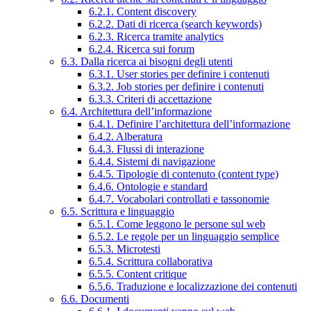
6.2.1. Content discovery
6.2.2. Dati di ricerca (search keywords)
6.2.3. Ricerca tramite analytics
6.2.4. Ricerca sui forum
6.3. Dalla ricerca ai bisogni degli utenti
6.3.1. User stories per definire i contenuti
6.3.2. Job stories per definire i contenuti
6.3.3. Criteri di accettazione
6.4. Architettura dell’informazione
6.4.1. Definire l’architettura dell’informazione
6.4.2. Alberatura
6.4.3. Flussi di interazione
6.4.4. Sistemi di navigazione
6.4.5. Tipologie di contenuto (content type)
6.4.6. Ontologie e standard
6.4.7. Vocabolari controllati e tassonomie
6.5. Scrittura e linguaggio
6.5.1. Come leggono le persone sul web
6.5.2. Le regole per un linguaggio semplice
6.5.3. Microtesti
6.5.4. Scrittura collaborativa
6.5.5. Content critique
6.5.6. Traduzione e localizzazione dei contenuti
6.6. Documenti