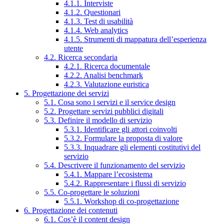
4.1.1. Interviste
4.1.2. Questionari
4.1.3. Test di usabilità
4.1.4. Web analytics
4.1.5. Strumenti di mappatura dell’esperienza
utente
4.2. Ricerca secondaria
4.2.1. Ricerca documentale
4.2.2. Analisi benchmark
4.2.3. Valutazione euristica
5. Progettazione dei servizi
5.1. Cosa sono i servizi e il service design
5.2. Progettare servizi pubblici digitali
5.3. Definire il modello di servizio
5.3.1. Identificare gli attori coinvolti
5.3.2. Formulare la proposta di valore
5.3.3. Inquadrare gli elementi costitutivi del
servizio
5.4. Descrivere il funzionamento del servizio
5.4.1. Mappare l’ecosistema
5.4.2. Rappresentare i flussi di servizio
5.5. Co-progettare le soluzioni
5.5.1. Workshop di co-progettazione
6. Progettazione dei contenuti
6.1. Cos’è il content design