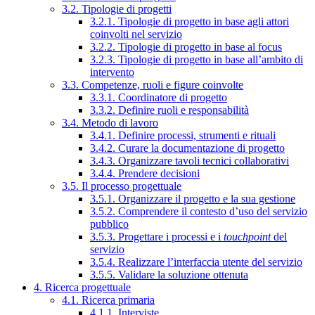
3.2. Tipologie di progetti
3.2.1. Tipologie di progetto in base agli attori
coinvolti nel servizio
3.2.2. Tipologie di progetto in base al focus
3.2.3. Tipologie di progetto in base all’ambito di
intervento
3.3. Competenze, ruoli e figure coinvolte
3.3.1. Coordinatore di progetto
3.3.2. Definire ruoli e responsabilità
3.4. Metodo di lavoro
3.4.1. Definire processi, strumenti e rituali
3.4.2. Curare la documentazione di progetto
3.4.3. Organizzare tavoli tecnici collaborativi
3.4.4. Prendere decisioni
3.5. Il processo progettuale
3.5.1. Organizzare il progetto e la sua gestione
3.5.2. Comprendere il contesto d’uso del servizio
pubblico
3.5.3. Progettare i processi e i
touchpoint
del
servizio
3.5.4. Realizzare l’interfaccia utente del servizio
3.5.5. Validare la soluzione ottenuta
4. Ricerca progettuale
4.1. Ricerca primaria
4.1.1. Interviste