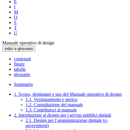
E
I
M
O
S
T
U
Manuale operativo di design
indici e glossario
contenuti
figure
tabelle
glossario
Sommario
1. Scopo, destinatari e uso del Manuale operativo di design
1.1. Versionamento e storico
1.2. Consultazione del manuale
1.3. Contribuisci al manuale
2. Introduzione al design per i servizi pubblici digitali
2.1. Design per l’amministrazione digitale (
e-
government
)