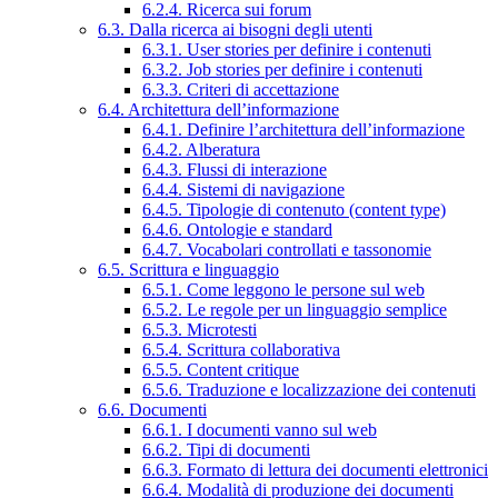
6.2.4. Ricerca sui forum
6.3. Dalla ricerca ai bisogni degli utenti
6.3.1. User stories per definire i contenuti
6.3.2. Job stories per definire i contenuti
6.3.3. Criteri di accettazione
6.4. Architettura dell’informazione
6.4.1. Definire l’architettura dell’informazione
6.4.2. Alberatura
6.4.3. Flussi di interazione
6.4.4. Sistemi di navigazione
6.4.5. Tipologie di contenuto (content type)
6.4.6. Ontologie e standard
6.4.7. Vocabolari controllati e tassonomie
6.5. Scrittura e linguaggio
6.5.1. Come leggono le persone sul web
6.5.2. Le regole per un linguaggio semplice
6.5.3. Microtesti
6.5.4. Scrittura collaborativa
6.5.5. Content critique
6.5.6. Traduzione e localizzazione dei contenuti
6.6. Documenti
6.6.1. I documenti vanno sul web
6.6.2. Tipi di documenti
6.6.3. Formato di lettura dei documenti elettronici
6.6.4. Modalità di produzione dei documenti