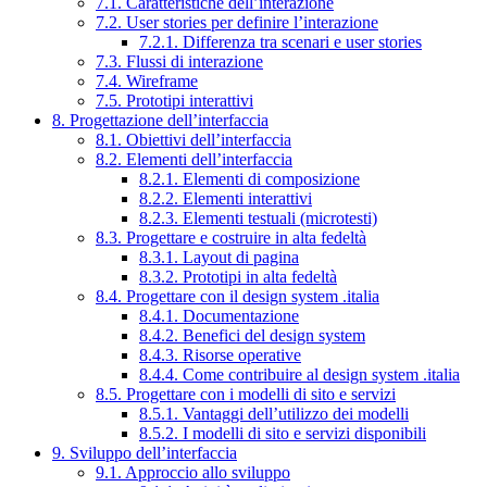
7.1. Caratteristiche dell’interazione
7.2. User stories per definire l’interazione
7.2.1. Differenza tra scenari e user stories
7.3. Flussi di interazione
7.4. Wireframe
7.5. Prototipi interattivi
8. Progettazione dell’interfaccia
8.1. Obiettivi dell’interfaccia
8.2. Elementi dell’interfaccia
8.2.1. Elementi di composizione
8.2.2. Elementi interattivi
8.2.3. Elementi testuali (microtesti)
8.3. Progettare e costruire in alta fedeltà
8.3.1. Layout di pagina
8.3.2. Prototipi in alta fedeltà
8.4. Progettare con il design system .italia
8.4.1. Documentazione
8.4.2. Benefici del design system
8.4.3. Risorse operative
8.4.4. Come contribuire al design system .italia
8.5. Progettare con i modelli di sito e servizi
8.5.1. Vantaggi dell’utilizzo dei modelli
8.5.2. I modelli di sito e servizi disponibili
9. Sviluppo dell’interfaccia
9.1. Approccio allo sviluppo