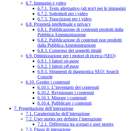
6.7. Immagini e video
6.7.1. Testo alternativo (alt text) per le immagini
6.7.2. Sottotitoli per i video
6.7.3. Trascrizioni per i video
6.8. Proprietà intellettuale e privacy
6.8.1. Pubblicazione di contenuti prodotti dalla
Pubblica Amministrazione
6.8.2. Pubblicazione di contenuti non prodotti
dalla Pubblica Amministrazione
6.8.3. Consenso dei soggetti ritratti
6.9. Ottimizzazione per i motori di ricerca (SEO)
6.9.1. I fattori
on-page
6.9.2. I fattori
off-page
6.9.3. Strumenti di diagnostica SEO: Search
Console
6.10. Gestire i contenuti
6.10.1. L’inventario dei contenuti
6.10.2. Revisionare i contenuti
6.10.3. Migrare i contenuti
6.10.4. Pubblicare i contenuti
7. Progettazione dell’interazione
7.1. Caratteristiche dell’interazione
7.2. User stories per definire l’interazione
7.2.1. Differenza tra scenari e user stories
7.3. Flussi di interazione