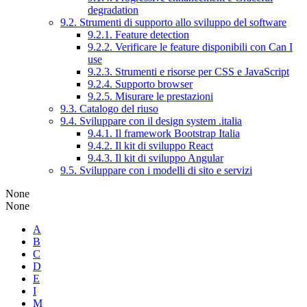
degradation
9.2. Strumenti di supporto allo sviluppo del software
9.2.1. Feature detection
9.2.2. Verificare le feature disponibili con Can I
use
9.2.3. Strumenti e risorse per CSS e JavaScript
9.2.4. Supporto browser
9.2.5. Misurare le prestazioni
9.3. Catalogo del riuso
9.4. Sviluppare con il design system .italia
9.4.1. Il framework Bootstrap Italia
9.4.2. Il kit di sviluppo React
9.4.3. Il kit di sviluppo Angular
9.5. Sviluppare con i modelli di sito e servizi
None
None
A
B
C
D
E
I
M