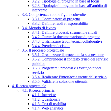
3.2.2. Tipologie di progetto in base al focus
3.2.3. Tipologie di progetto in base all’ambito di
intervento
3.3. Competenze, ruoli e figure coinvolte
3.3.1. Coordinatore di progetto
3.3.2. Definire ruoli e responsabilità
3.4. Metodo di lavoro
3.4.1. Definire processi, strumenti e rituali
3.4.2. Curare la documentazione di progetto
3.4.3. Organizzare tavoli tecnici collaborativi
3.4.4. Prendere decisioni
3.5. Il processo progettuale
3.5.1. Organizzare il progetto e la sua gestione
3.5.2. Comprendere il contesto d’uso del servizio
pubblico
3.5.3. Progettare i processi e i
touchpoint
del
servizio
3.5.4. Realizzare l’interfaccia utente del servizio
3.5.5. Validare la soluzione ottenuta
4. Ricerca progettuale
4.1. Ricerca primaria
4.1.1. Interviste
4.1.2. Questionari
4.1.3. Test di usabilità
4.1.4. Web analytics