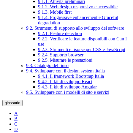
9.1.1. Attività preliminari
9.1.2. Web design responsivo e accessibile
9.1.3. Mobile first
9.1.4. Progressive enhancement e Graceful
degradation
9.2. Strumenti di supporto allo sviluppo del software
9.2.1. Feature detection
9.2.2. Verificare le feature disponibili con Can I
use
9.2.3. Strumenti e risorse per CSS e JavaScript
9.2.4. Supporto browser
9.2.5. Misurare le prestazioni
9.3. Catalogo del riuso
9.4. Sviluppare con il design system .italia
9.4.1. Il framework Bootstrap Italia
9.4.2. Il kit di sviluppo React
9.4.3. Il kit di sviluppo Angular
9.5. Sviluppare con i modelli di sito e servizi
glossario
A
B
C
D