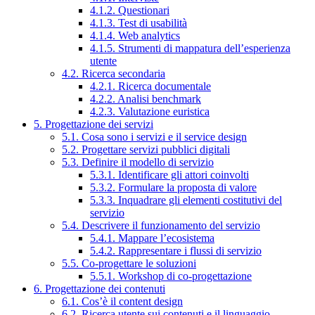
4.1.2. Questionari
4.1.3. Test di usabilità
4.1.4. Web analytics
4.1.5. Strumenti di mappatura dell’esperienza
utente
4.2. Ricerca secondaria
4.2.1. Ricerca documentale
4.2.2. Analisi benchmark
4.2.3. Valutazione euristica
5. Progettazione dei servizi
5.1. Cosa sono i servizi e il service design
5.2. Progettare servizi pubblici digitali
5.3. Definire il modello di servizio
5.3.1. Identificare gli attori coinvolti
5.3.2. Formulare la proposta di valore
5.3.3. Inquadrare gli elementi costitutivi del
servizio
5.4. Descrivere il funzionamento del servizio
5.4.1. Mappare l’ecosistema
5.4.2. Rappresentare i flussi di servizio
5.5. Co-progettare le soluzioni
5.5.1. Workshop di co-progettazione
6. Progettazione dei contenuti
6.1. Cos’è il content design
6.2. Ricerca utente sui contenuti e il linguaggio