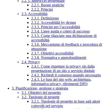
2.2. L’approccio progettuale
2.2.1. Buone pratiche
2.2.2. Principi
2.3. Accessibilità
2.3.1. Definizione
2.3.2. Accessibilità by design
2.3.3. Principi per l’accessibilità
2.3.4. Linee guida e criteri di successo
2.3.5. Come rilasciare una dichiarazione di
accessibilità
2.3.6. Meccanismo di feedback e procedura di
attuazione
2.3.7. Obiettivi accessibilità
2.3.8. Normativa e approfondimenti
2.4. Privacy
2.4.1. Come rispettare la privacy sin dalla
progettazione di un sito o servizio digitale
2.4.2. Richiedi il consenso quando necessario
2.4.3. Le basi del sito web: architettura,
informativa privacy, riferimenti DPO
3. Pianificazione, gestione e strategia
3.1. Obiettivi del progetto
3.2. Tipologie di progetti
3.2.1. Tipologie di progetto in base agli attori
coinvolti nel servizio