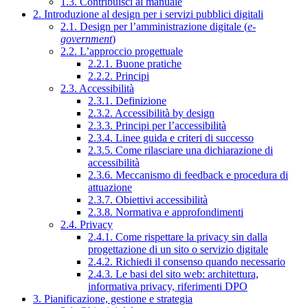
1.3. Contribuisci al manuale
2. Introduzione al design per i servizi pubblici digitali
2.1. Design per l’amministrazione digitale (
e-
government
)
2.2. L’approccio progettuale
2.2.1. Buone pratiche
2.2.2. Principi
2.3. Accessibilità
2.3.1. Definizione
2.3.2. Accessibilità by design
2.3.3. Principi per l’accessibilità
2.3.4. Linee guida e criteri di successo
2.3.5. Come rilasciare una dichiarazione di
accessibilità
2.3.6. Meccanismo di feedback e procedura di
attuazione
2.3.7. Obiettivi accessibilità
2.3.8. Normativa e approfondimenti
2.4. Privacy
2.4.1. Come rispettare la privacy sin dalla
progettazione di un sito o servizio digitale
2.4.2. Richiedi il consenso quando necessario
2.4.3. Le basi del sito web: architettura,
informativa privacy, riferimenti DPO
3. Pianificazione, gestione e strategia