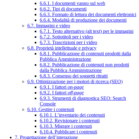
6.6.1. I documenti vanno sul web
6.6.2. Tipi di documenti
6.6.3. Formato di lettura dei documenti elettronici
6.6.4. Modalità di produzione dei documenti
6.7. Immagini e video
6.7.1. Testo alternativo (alt text) per le immagini
6.7.2. Sottotitoli per i video
6.7.3. Trascrizioni per i video
6.8. Proprietà intellettuale e privacy
6.8.1. Pubblicazione di contenuti prodotti dalla
Pubblica Amministrazione
6.8.2. Pubblicazione di contenuti non prodotti
dalla Pubblica Amministrazione
6.8.3. Consenso dei soggetti ritratti
6.9. Ottimizzazione per i motori di ricerca (SEO)
6.9.1. I fattori
on-page
6.9.2. I fattori
off-page
6.9.3. Strumenti di diagnostica SEO: Search
Console
6.10. Gestire i contenuti
6.10.1. L’inventario dei contenuti
6.10.2. Revisionare i contenuti
6.10.3. Migrare i contenuti
6.10.4. Pubblicare i contenuti
7. Progettazione dell’interazione