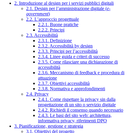
2. Introduzione al design per i servizi pubblici digitali
2.1. Design per l’amministrazione digitale (
e-
government
)
2.2. L’approccio progettuale
2.2.1. Buone pratiche
2.2.2. Principi
2.3. Accessibilità
2.3.1. Definizione
2.3.2. Accessibilità by design
2.3.3. Principi per l’accessibilità
2.3.4. Linee guida e criteri di successo
2.3.5. Come rilasciare una dichiarazione di
accessibilità
2.3.6. Meccanismo di feedback e procedura di
attuazione
2.3.7. Obiettivi accessibilità
2.3.8. Normativa e approfondimenti
2.4. Privacy
2.4.1. Come rispettare la privacy sin dalla
progettazione di un sito o servizio digitale
2.4.2. Richiedi il consenso quando necessario
2.4.3. Le basi del sito web: architettura,
informativa privacy, riferimenti DPO
3. Pianificazione, gestione e strategia
3.1. Obiettivi del progetto