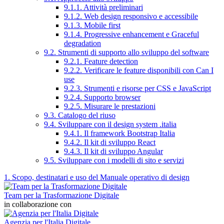
9.1.1. Attività preliminari
9.1.2. Web design responsivo e accessibile
9.1.3. Mobile first
9.1.4. Progressive enhancement e Graceful
degradation
9.2. Strumenti di supporto allo sviluppo del software
9.2.1. Feature detection
9.2.2. Verificare le feature disponibili con Can I
use
9.2.3. Strumenti e risorse per CSS e JavaScript
9.2.4. Supporto browser
9.2.5. Misurare le prestazioni
9.3. Catalogo del riuso
9.4. Sviluppare con il design system .italia
9.4.1. Il framework Bootstrap Italia
9.4.2. Il kit di sviluppo React
9.4.3. Il kit di sviluppo Angular
9.5. Sviluppare con i modelli di sito e servizi
1. Scopo, destinatari e uso del Manuale operativo di design
Team per la Trasformazione Digitale
in collaborazione con
Agenzia per l'Italia Digitale