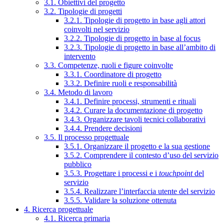
3.1. Obiettivi del progetto
3.2. Tipologie di progetti
3.2.1. Tipologie di progetto in base agli attori
coinvolti nel servizio
3.2.2. Tipologie di progetto in base al focus
3.2.3. Tipologie di progetto in base all’ambito di
intervento
3.3. Competenze, ruoli e figure coinvolte
3.3.1. Coordinatore di progetto
3.3.2. Definire ruoli e responsabilità
3.4. Metodo di lavoro
3.4.1. Definire processi, strumenti e rituali
3.4.2. Curare la documentazione di progetto
3.4.3. Organizzare tavoli tecnici collaborativi
3.4.4. Prendere decisioni
3.5. Il processo progettuale
3.5.1. Organizzare il progetto e la sua gestione
3.5.2. Comprendere il contesto d’uso del servizio
pubblico
3.5.3. Progettare i processi e i
touchpoint
del
servizio
3.5.4. Realizzare l’interfaccia utente del servizio
3.5.5. Validare la soluzione ottenuta
4. Ricerca progettuale
4.1. Ricerca primaria