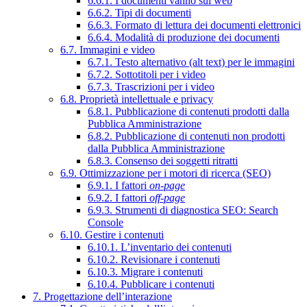
6.6.1. I documenti vanno sul web
6.6.2. Tipi di documenti
6.6.3. Formato di lettura dei documenti elettronici
6.6.4. Modalità di produzione dei documenti
6.7. Immagini e video
6.7.1. Testo alternativo (alt text) per le immagini
6.7.2. Sottotitoli per i video
6.7.3. Trascrizioni per i video
6.8. Proprietà intellettuale e privacy
6.8.1. Pubblicazione di contenuti prodotti dalla
Pubblica Amministrazione
6.8.2. Pubblicazione di contenuti non prodotti
dalla Pubblica Amministrazione
6.8.3. Consenso dei soggetti ritratti
6.9. Ottimizzazione per i motori di ricerca (SEO)
6.9.1. I fattori
on-page
6.9.2. I fattori
off-page
6.9.3. Strumenti di diagnostica SEO: Search
Console
6.10. Gestire i contenuti
6.10.1. L’inventario dei contenuti
6.10.2. Revisionare i contenuti
6.10.3. Migrare i contenuti
6.10.4. Pubblicare i contenuti
7. Progettazione dell’interazione