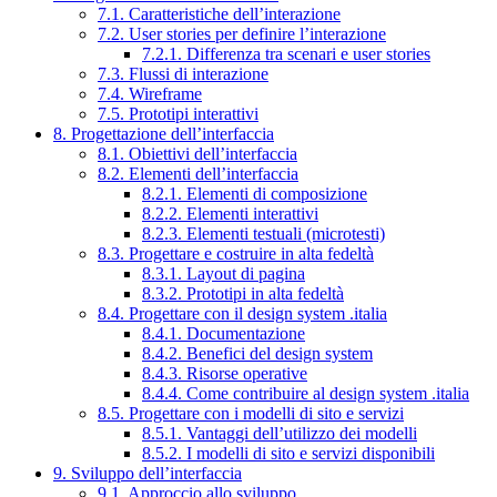
7.1. Caratteristiche dell’interazione
7.2. User stories per definire l’interazione
7.2.1. Differenza tra scenari e user stories
7.3. Flussi di interazione
7.4. Wireframe
7.5. Prototipi interattivi
8. Progettazione dell’interfaccia
8.1. Obiettivi dell’interfaccia
8.2. Elementi dell’interfaccia
8.2.1. Elementi di composizione
8.2.2. Elementi interattivi
8.2.3. Elementi testuali (microtesti)
8.3. Progettare e costruire in alta fedeltà
8.3.1. Layout di pagina
8.3.2. Prototipi in alta fedeltà
8.4. Progettare con il design system .italia
8.4.1. Documentazione
8.4.2. Benefici del design system
8.4.3. Risorse operative
8.4.4. Come contribuire al design system .italia
8.5. Progettare con i modelli di sito e servizi
8.5.1. Vantaggi dell’utilizzo dei modelli
8.5.2. I modelli di sito e servizi disponibili
9. Sviluppo dell’interfaccia
9.1. Approccio allo sviluppo