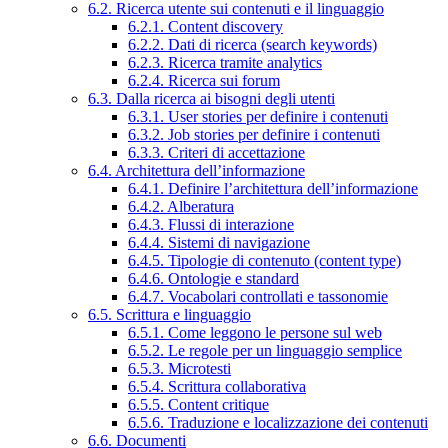
6.2. Ricerca utente sui contenuti e il linguaggio
6.2.1. Content discovery
6.2.2. Dati di ricerca (search keywords)
6.2.3. Ricerca tramite analytics
6.2.4. Ricerca sui forum
6.3. Dalla ricerca ai bisogni degli utenti
6.3.1. User stories per definire i contenuti
6.3.2. Job stories per definire i contenuti
6.3.3. Criteri di accettazione
6.4. Architettura dell’informazione
6.4.1. Definire l’architettura dell’informazione
6.4.2. Alberatura
6.4.3. Flussi di interazione
6.4.4. Sistemi di navigazione
6.4.5. Tipologie di contenuto (content type)
6.4.6. Ontologie e standard
6.4.7. Vocabolari controllati e tassonomie
6.5. Scrittura e linguaggio
6.5.1. Come leggono le persone sul web
6.5.2. Le regole per un linguaggio semplice
6.5.3. Microtesti
6.5.4. Scrittura collaborativa
6.5.5. Content critique
6.5.6. Traduzione e localizzazione dei contenuti
6.6. Documenti