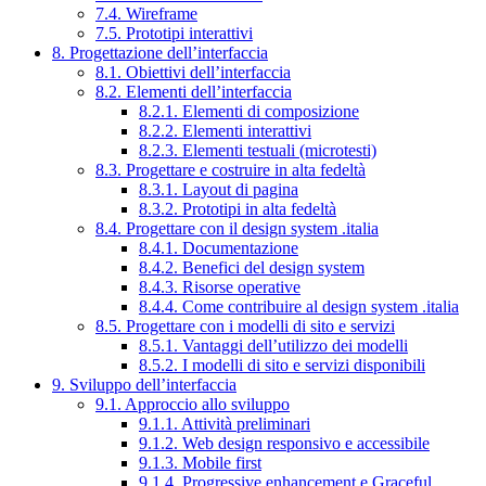
7.4. Wireframe
7.5. Prototipi interattivi
8. Progettazione dell’interfaccia
8.1. Obiettivi dell’interfaccia
8.2. Elementi dell’interfaccia
8.2.1. Elementi di composizione
8.2.2. Elementi interattivi
8.2.3. Elementi testuali (microtesti)
8.3. Progettare e costruire in alta fedeltà
8.3.1. Layout di pagina
8.3.2. Prototipi in alta fedeltà
8.4. Progettare con il design system .italia
8.4.1. Documentazione
8.4.2. Benefici del design system
8.4.3. Risorse operative
8.4.4. Come contribuire al design system .italia
8.5. Progettare con i modelli di sito e servizi
8.5.1. Vantaggi dell’utilizzo dei modelli
8.5.2. I modelli di sito e servizi disponibili
9. Sviluppo dell’interfaccia
9.1. Approccio allo sviluppo
9.1.1. Attività preliminari
9.1.2. Web design responsivo e accessibile
9.1.3. Mobile first
9.1.4. Progressive enhancement e Graceful