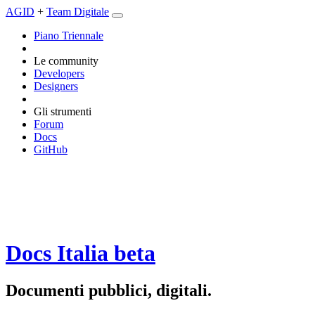
AGID
+
Team Digitale
Piano Triennale
Le community
Developers
Designers
Gli strumenti
Forum
Docs
GitHub
Docs Italia
beta
Documenti pubblici, digitali.