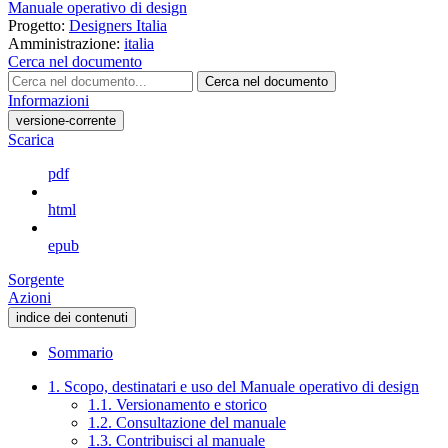
Manuale operativo di design
Progetto:
Designers Italia
Amministrazione:
italia
Cerca nel documento
Cerca nel documento
Informazioni
versione-corrente
Scarica
pdf
html
epub
Sorgente
Azioni
indice dei contenuti
Sommario
1. Scopo, destinatari e uso del Manuale operativo di design
1.1. Versionamento e storico
1.2. Consultazione del manuale
1.3. Contribuisci al manuale