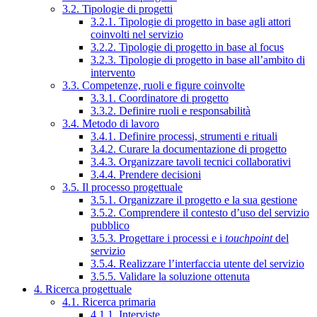
3.2. Tipologie di progetti
3.2.1. Tipologie di progetto in base agli attori
coinvolti nel servizio
3.2.2. Tipologie di progetto in base al focus
3.2.3. Tipologie di progetto in base all’ambito di
intervento
3.3. Competenze, ruoli e figure coinvolte
3.3.1. Coordinatore di progetto
3.3.2. Definire ruoli e responsabilità
3.4. Metodo di lavoro
3.4.1. Definire processi, strumenti e rituali
3.4.2. Curare la documentazione di progetto
3.4.3. Organizzare tavoli tecnici collaborativi
3.4.4. Prendere decisioni
3.5. Il processo progettuale
3.5.1. Organizzare il progetto e la sua gestione
3.5.2. Comprendere il contesto d’uso del servizio
pubblico
3.5.3. Progettare i processi e i
touchpoint
del
servizio
3.5.4. Realizzare l’interfaccia utente del servizio
3.5.5. Validare la soluzione ottenuta
4. Ricerca progettuale
4.1. Ricerca primaria
4.1.1. Interviste