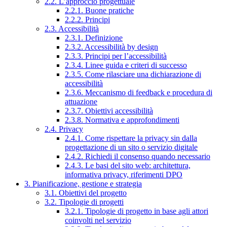
2.2. L’approccio progettuale
2.2.1. Buone pratiche
2.2.2. Principi
2.3. Accessibilità
2.3.1. Definizione
2.3.2. Accessibilità by design
2.3.3. Principi per l’accessibilità
2.3.4. Linee guida e criteri di successo
2.3.5. Come rilasciare una dichiarazione di
accessibilità
2.3.6. Meccanismo di feedback e procedura di
attuazione
2.3.7. Obiettivi accessibilità
2.3.8. Normativa e approfondimenti
2.4. Privacy
2.4.1. Come rispettare la privacy sin dalla
progettazione di un sito o servizio digitale
2.4.2. Richiedi il consenso quando necessario
2.4.3. Le basi del sito web: architettura,
informativa privacy, riferimenti DPO
3. Pianificazione, gestione e strategia
3.1. Obiettivi del progetto
3.2. Tipologie di progetti
3.2.1. Tipologie di progetto in base agli attori
coinvolti nel servizio