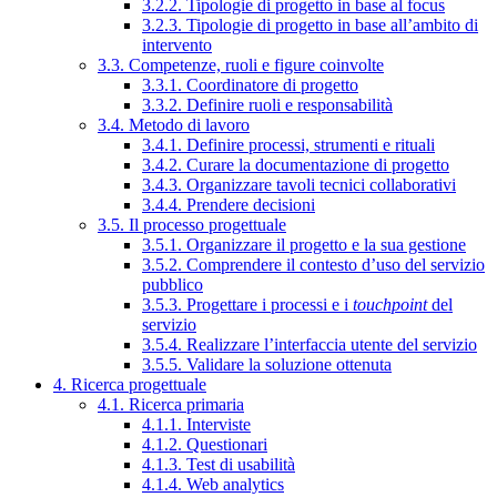
3.2.2. Tipologie di progetto in base al focus
3.2.3. Tipologie di progetto in base all’ambito di
intervento
3.3. Competenze, ruoli e figure coinvolte
3.3.1. Coordinatore di progetto
3.3.2. Definire ruoli e responsabilità
3.4. Metodo di lavoro
3.4.1. Definire processi, strumenti e rituali
3.4.2. Curare la documentazione di progetto
3.4.3. Organizzare tavoli tecnici collaborativi
3.4.4. Prendere decisioni
3.5. Il processo progettuale
3.5.1. Organizzare il progetto e la sua gestione
3.5.2. Comprendere il contesto d’uso del servizio
pubblico
3.5.3. Progettare i processi e i
touchpoint
del
servizio
3.5.4. Realizzare l’interfaccia utente del servizio
3.5.5. Validare la soluzione ottenuta
4. Ricerca progettuale
4.1. Ricerca primaria
4.1.1. Interviste
4.1.2. Questionari
4.1.3. Test di usabilità
4.1.4. Web analytics