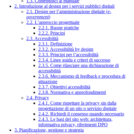
1.3. Contribuisci al manuale
2. Introduzione al design per i servizi pubblici digitali
2.1. Design per l’amministrazione digitale (
e-
government
)
2.2. L’approccio progettuale
2.2.1. Buone pratiche
2.2.2. Principi
2.3. Accessibilità
2.3.1. Definizione
2.3.2. Accessibilità by design
2.3.3. Principi per l’accessibilità
2.3.4. Linee guida e criteri di successo
2.3.5. Come rilasciare una dichiarazione di
accessibilità
2.3.6. Meccanismo di feedback e procedura di
attuazione
2.3.7. Obiettivi accessibilità
2.3.8. Normativa e approfondimenti
2.4. Privacy
2.4.1. Come rispettare la privacy sin dalla
progettazione di un sito o servizio digitale
2.4.2. Richiedi il consenso quando necessario
2.4.3. Le basi del sito web: architettura,
informativa privacy, riferimenti DPO
3. Pianificazione, gestione e strategia