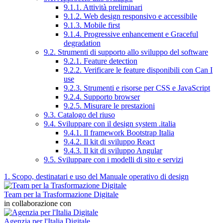
9.1.1. Attività preliminari
9.1.2. Web design responsivo e accessibile
9.1.3. Mobile first
9.1.4. Progressive enhancement e Graceful
degradation
9.2. Strumenti di supporto allo sviluppo del software
9.2.1. Feature detection
9.2.2. Verificare le feature disponibili con Can I
use
9.2.3. Strumenti e risorse per CSS e JavaScript
9.2.4. Supporto browser
9.2.5. Misurare le prestazioni
9.3. Catalogo del riuso
9.4. Sviluppare con il design system .italia
9.4.1. Il framework Bootstrap Italia
9.4.2. Il kit di sviluppo React
9.4.3. Il kit di sviluppo Angular
9.5. Sviluppare con i modelli di sito e servizi
1. Scopo, destinatari e uso del Manuale operativo di design
Team per la Trasformazione Digitale
in collaborazione con
Agenzia per l'Italia Digitale