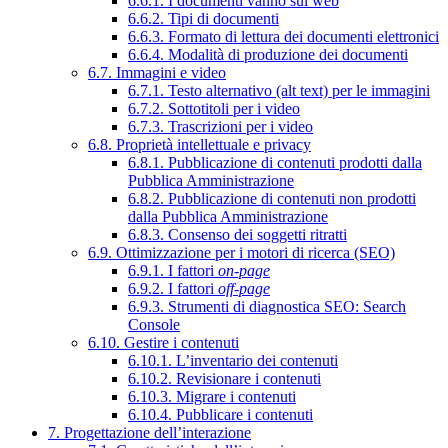
6.6.1. I documenti vanno sul web
6.6.2. Tipi di documenti
6.6.3. Formato di lettura dei documenti elettronici
6.6.4. Modalità di produzione dei documenti
6.7. Immagini e video
6.7.1. Testo alternativo (alt text) per le immagini
6.7.2. Sottotitoli per i video
6.7.3. Trascrizioni per i video
6.8. Proprietà intellettuale e privacy
6.8.1. Pubblicazione di contenuti prodotti dalla
Pubblica Amministrazione
6.8.2. Pubblicazione di contenuti non prodotti
dalla Pubblica Amministrazione
6.8.3. Consenso dei soggetti ritratti
6.9. Ottimizzazione per i motori di ricerca (SEO)
6.9.1. I fattori
on-page
6.9.2. I fattori
off-page
6.9.3. Strumenti di diagnostica SEO: Search
Console
6.10. Gestire i contenuti
6.10.1. L’inventario dei contenuti
6.10.2. Revisionare i contenuti
6.10.3. Migrare i contenuti
6.10.4. Pubblicare i contenuti
7. Progettazione dell’interazione