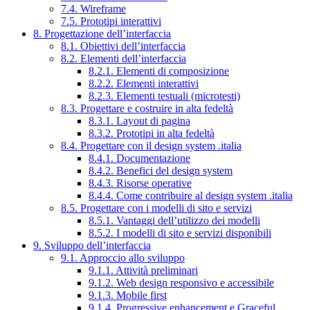
7.4. Wireframe
7.5. Prototipi interattivi
8. Progettazione dell’interfaccia
8.1. Obiettivi dell’interfaccia
8.2. Elementi dell’interfaccia
8.2.1. Elementi di composizione
8.2.2. Elementi interattivi
8.2.3. Elementi testuali (microtesti)
8.3. Progettare e costruire in alta fedeltà
8.3.1. Layout di pagina
8.3.2. Prototipi in alta fedeltà
8.4. Progettare con il design system .italia
8.4.1. Documentazione
8.4.2. Benefici del design system
8.4.3. Risorse operative
8.4.4. Come contribuire al design system .italia
8.5. Progettare con i modelli di sito e servizi
8.5.1. Vantaggi dell’utilizzo dei modelli
8.5.2. I modelli di sito e servizi disponibili
9. Sviluppo dell’interfaccia
9.1. Approccio allo sviluppo
9.1.1. Attività preliminari
9.1.2. Web design responsivo e accessibile
9.1.3. Mobile first
9.1.4. Progressive enhancement e Graceful