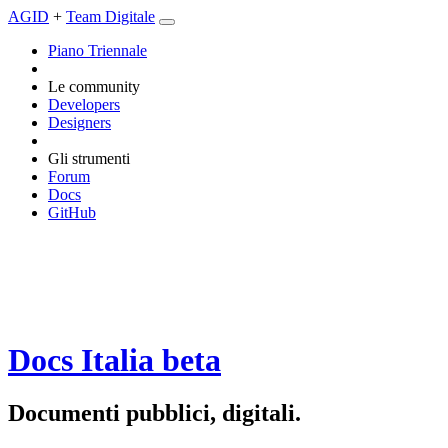
AGID
+
Team Digitale
Piano Triennale
Le community
Developers
Designers
Gli strumenti
Forum
Docs
GitHub
Docs Italia
beta
Documenti pubblici, digitali.