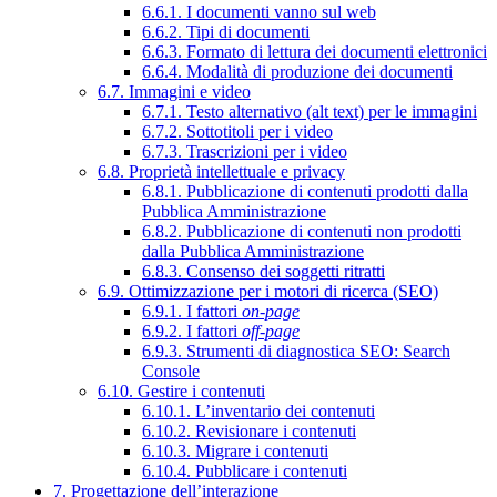
6.6.1. I documenti vanno sul web
6.6.2. Tipi di documenti
6.6.3. Formato di lettura dei documenti elettronici
6.6.4. Modalità di produzione dei documenti
6.7. Immagini e video
6.7.1. Testo alternativo (alt text) per le immagini
6.7.2. Sottotitoli per i video
6.7.3. Trascrizioni per i video
6.8. Proprietà intellettuale e privacy
6.8.1. Pubblicazione di contenuti prodotti dalla
Pubblica Amministrazione
6.8.2. Pubblicazione di contenuti non prodotti
dalla Pubblica Amministrazione
6.8.3. Consenso dei soggetti ritratti
6.9. Ottimizzazione per i motori di ricerca (SEO)
6.9.1. I fattori
on-page
6.9.2. I fattori
off-page
6.9.3. Strumenti di diagnostica SEO: Search
Console
6.10. Gestire i contenuti
6.10.1. L’inventario dei contenuti
6.10.2. Revisionare i contenuti
6.10.3. Migrare i contenuti
6.10.4. Pubblicare i contenuti
7. Progettazione dell’interazione