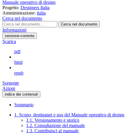
Manuale operativo di design
Progetto:
Designers Italia
Amministrazione:
italia
Cerca nel documento
Cerca nel documento
Informazioni
versione-corrente
Scarica
pdf
html
epub
Sorgente
Azioni
indice dei contenuti
Sommario
1. Scopo, destinatari e uso del Manuale operativo di design
1.1. Versionamento e storico
1.2. Consultazione del manuale
1.3. Contribuisci al manuale