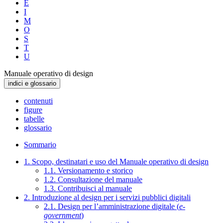
E
I
M
O
S
T
U
Manuale operativo di design
indici e glossario
contenuti
figure
tabelle
glossario
Sommario
1. Scopo, destinatari e uso del Manuale operativo di design
1.1. Versionamento e storico
1.2. Consultazione del manuale
1.3. Contribuisci al manuale
2. Introduzione al design per i servizi pubblici digitali
2.1. Design per l’amministrazione digitale (
e-
government
)