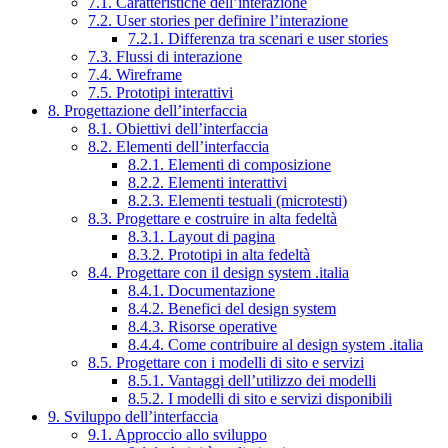
7.1. Caratteristiche dell’interazione
7.2. User stories per definire l’interazione
7.2.1. Differenza tra scenari e user stories
7.3. Flussi di interazione
7.4. Wireframe
7.5. Prototipi interattivi
8. Progettazione dell’interfaccia
8.1. Obiettivi dell’interfaccia
8.2. Elementi dell’interfaccia
8.2.1. Elementi di composizione
8.2.2. Elementi interattivi
8.2.3. Elementi testuali (microtesti)
8.3. Progettare e costruire in alta fedeltà
8.3.1. Layout di pagina
8.3.2. Prototipi in alta fedeltà
8.4. Progettare con il design system .italia
8.4.1. Documentazione
8.4.2. Benefici del design system
8.4.3. Risorse operative
8.4.4. Come contribuire al design system .italia
8.5. Progettare con i modelli di sito e servizi
8.5.1. Vantaggi dell’utilizzo dei modelli
8.5.2. I modelli di sito e servizi disponibili
9. Sviluppo dell’interfaccia
9.1. Approccio allo sviluppo