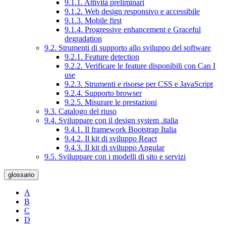
9.1.1. Attività preliminari
9.1.2. Web design responsivo e accessibile
9.1.3. Mobile first
9.1.4. Progressive enhancement e Graceful
degradation
9.2. Strumenti di supporto allo sviluppo del software
9.2.1. Feature detection
9.2.2. Verificare le feature disponibili con Can I
use
9.2.3. Strumenti e risorse per CSS e JavaScript
9.2.4. Supporto browser
9.2.5. Misurare le prestazioni
9.3. Catalogo del riuso
9.4. Sviluppare con il design system .italia
9.4.1. Il framework Bootstrap Italia
9.4.2. Il kit di sviluppo React
9.4.3. Il kit di sviluppo Angular
9.5. Sviluppare con i modelli di sito e servizi
glossario
A
B
C
D