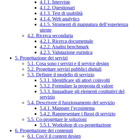
4.1.1. Interviste
4.1.2. Questionari
4.1.3. Test di usabilità
4.1.4. Web analytics
4.1.5. Strumenti di mappatura dell’esperienza
utente
4.2. Ricerca secondaria
4.2.1. Ricerca documentale
4.2.2. Analisi benchmark
4.2.3. Valutazione euristica
5. Progettazione dei servizi
5.1. Cosa sono i servizi e il service design
5.2. Progettare servizi pubblici digitali
5.3. Definire il modello di servizio
5.3.1. Identificare gli attori coinvolti
5.3.2. Formulare la proposta di valore
5.3.3. Inquadrare gli elementi costitutivi del
servizio
5.4. Descrivere il funzionamento del servizio
5.4.1. Mappare l’ecosistema
5.4.2. Rappresentare i flussi di servizio
5.5. Co-progettare le soluzioni
5.5.1. Workshop di co-progettazione
6. Progettazione dei contenuti
6.1. Cos’è il content design