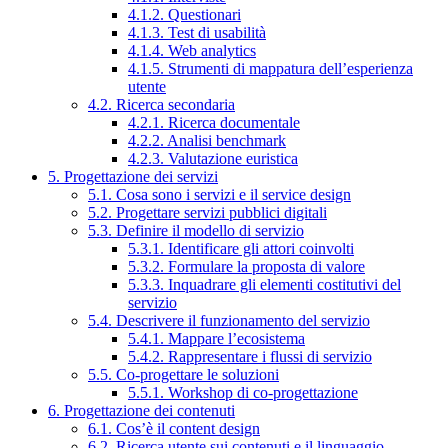
4.1.2. Questionari
4.1.3. Test di usabilità
4.1.4. Web analytics
4.1.5. Strumenti di mappatura dell’esperienza
utente
4.2. Ricerca secondaria
4.2.1. Ricerca documentale
4.2.2. Analisi benchmark
4.2.3. Valutazione euristica
5. Progettazione dei servizi
5.1. Cosa sono i servizi e il service design
5.2. Progettare servizi pubblici digitali
5.3. Definire il modello di servizio
5.3.1. Identificare gli attori coinvolti
5.3.2. Formulare la proposta di valore
5.3.3. Inquadrare gli elementi costitutivi del
servizio
5.4. Descrivere il funzionamento del servizio
5.4.1. Mappare l’ecosistema
5.4.2. Rappresentare i flussi di servizio
5.5. Co-progettare le soluzioni
5.5.1. Workshop di co-progettazione
6. Progettazione dei contenuti
6.1. Cos’è il content design
6.2. Ricerca utente sui contenuti e il linguaggio