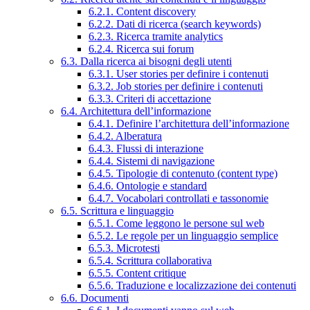
6.2.1. Content discovery
6.2.2. Dati di ricerca (search keywords)
6.2.3. Ricerca tramite analytics
6.2.4. Ricerca sui forum
6.3. Dalla ricerca ai bisogni degli utenti
6.3.1. User stories per definire i contenuti
6.3.2. Job stories per definire i contenuti
6.3.3. Criteri di accettazione
6.4. Architettura dell’informazione
6.4.1. Definire l’architettura dell’informazione
6.4.2. Alberatura
6.4.3. Flussi di interazione
6.4.4. Sistemi di navigazione
6.4.5. Tipologie di contenuto (content type)
6.4.6. Ontologie e standard
6.4.7. Vocabolari controllati e tassonomie
6.5. Scrittura e linguaggio
6.5.1. Come leggono le persone sul web
6.5.2. Le regole per un linguaggio semplice
6.5.3. Microtesti
6.5.4. Scrittura collaborativa
6.5.5. Content critique
6.5.6. Traduzione e localizzazione dei contenuti
6.6. Documenti