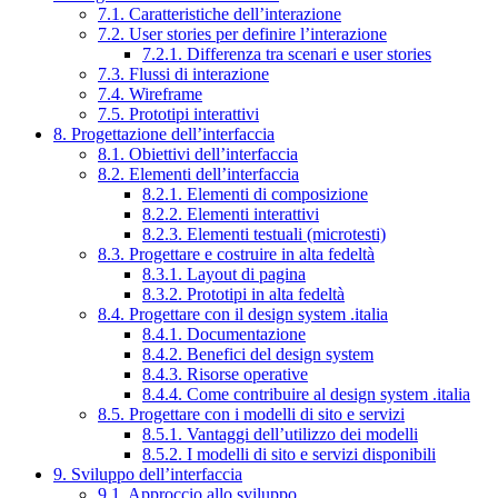
7.1. Caratteristiche dell’interazione
7.2. User stories per definire l’interazione
7.2.1. Differenza tra scenari e user stories
7.3. Flussi di interazione
7.4. Wireframe
7.5. Prototipi interattivi
8. Progettazione dell’interfaccia
8.1. Obiettivi dell’interfaccia
8.2. Elementi dell’interfaccia
8.2.1. Elementi di composizione
8.2.2. Elementi interattivi
8.2.3. Elementi testuali (microtesti)
8.3. Progettare e costruire in alta fedeltà
8.3.1. Layout di pagina
8.3.2. Prototipi in alta fedeltà
8.4. Progettare con il design system .italia
8.4.1. Documentazione
8.4.2. Benefici del design system
8.4.3. Risorse operative
8.4.4. Come contribuire al design system .italia
8.5. Progettare con i modelli di sito e servizi
8.5.1. Vantaggi dell’utilizzo dei modelli
8.5.2. I modelli di sito e servizi disponibili
9. Sviluppo dell’interfaccia
9.1. Approccio allo sviluppo