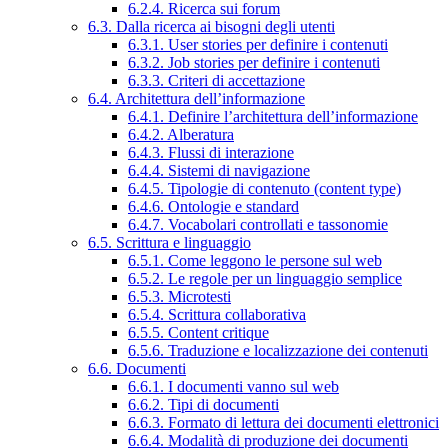
6.2.4. Ricerca sui forum
6.3. Dalla ricerca ai bisogni degli utenti
6.3.1. User stories per definire i contenuti
6.3.2. Job stories per definire i contenuti
6.3.3. Criteri di accettazione
6.4. Architettura dell’informazione
6.4.1. Definire l’architettura dell’informazione
6.4.2. Alberatura
6.4.3. Flussi di interazione
6.4.4. Sistemi di navigazione
6.4.5. Tipologie di contenuto (content type)
6.4.6. Ontologie e standard
6.4.7. Vocabolari controllati e tassonomie
6.5. Scrittura e linguaggio
6.5.1. Come leggono le persone sul web
6.5.2. Le regole per un linguaggio semplice
6.5.3. Microtesti
6.5.4. Scrittura collaborativa
6.5.5. Content critique
6.5.6. Traduzione e localizzazione dei contenuti
6.6. Documenti
6.6.1. I documenti vanno sul web
6.6.2. Tipi di documenti
6.6.3. Formato di lettura dei documenti elettronici
6.6.4. Modalità di produzione dei documenti