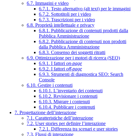
6.7. Immagini e video
6.7.1. Testo alternativo (alt text) per le immagini
6.7.2. Sottotitoli per i video
6.7.3. Trascrizioni per i video
6.8. Proprietà intellettuale e privacy
6.8.1. Pubblicazione di contenuti prodotti dalla
Pubblica Amministrazione
6.8.2. Pubblicazione di contenuti non prodotti
dalla Pubblica Amministrazione
6.8.3. Consenso dei soggetti ritratti
6.9. Ottimizzazione per i motori di ricerca (SEO)
6.9.1. I fattori
on-page
6.9.2. I fattori
off-page
6.9.3. Strumenti di diagnostica SEO: Search
Console
6.10. Gestire i contenuti
6.10.1. L’inventario dei contenuti
6.10.2. Revisionare i contenuti
6.10.3. Migrare i contenuti
6.10.4. Pubblicare i contenuti
7. Progettazione dell’interazione
7.1. Caratteristiche dell’interazione
7.2. User stories per definire l’interazione
7.2.1. Differenza tra scenari e user stories
7.3. Flussi di interazione