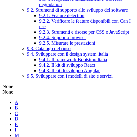
degradation
9.2. Strumenti di supporto allo sviluppo del software
9.2.1. Feature detection
9.2.2. Verificare le feature disponibili con Can I
use
9.2.3. Strumenti e risorse per CSS e JavaScript
9.2.4. Supporto browser
9.2.5. Misurare le prestazioni
9.3. Catalogo del riuso
9.4. Sviluppare con il design system .italia
9.4.1. Il framework Bootstrap Italia
9.4.2. Il kit di sviluppo React
9.4.3. Il kit di sviluppo Angular
9.5. Sviluppare con i modelli di sito e servizi
None
None
A
B
C
D
E
I
M