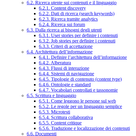
6.2. Ricerca utente sui contenuti e il linguaggio
6.2.1. Content discovery
6.2.2. Dati di ricerca (search keywords)
6.2.3. Ricerca tramite analytics
6.2.4. Ricerca sui forum
6.3. Dalla ricerca ai bisogni degli utenti
6.3.1. User stories per definire i contenuti
6.3.2. Job stories per definire i contenuti
6.3.3. Criteri di accettazione
6.4. Architettura dell’informazione
6.4.1. Definire l’architettura dell’informazione
6.4.2. Alberatura
6.4.3. Flussi di interazione
6.4.4. Sistemi di navigazione
6.4.5. Tipologie di contenuto (content type)
6.4.6. Ontologie e standard
6.4.7. Vocabolari controllati e tassonomie
6.5. Scrittura e linguaggio
6.5.1. Come leggono le persone sul web
6.5.2. Le regole per un linguaggio semplice
6.5.3. Microtesti
6.5.4. Scrittura collaborativa
6.5.5. Content critique
6.5.6. Traduzione e localizzazione dei contenuti
6.6. Documenti