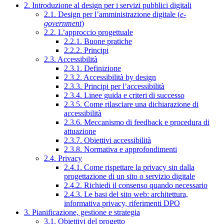
2. Introduzione al design per i servizi pubblici digitali
2.1. Design per l’amministrazione digitale (
e-
government
)
2.2. L’approccio progettuale
2.2.1. Buone pratiche
2.2.2. Principi
2.3. Accessibilità
2.3.1. Definizione
2.3.2. Accessibilità by design
2.3.3. Principi per l’accessibilità
2.3.4. Linee guida e criteri di successo
2.3.5. Come rilasciare una dichiarazione di
accessibilità
2.3.6. Meccanismo di feedback e procedura di
attuazione
2.3.7. Obiettivi accessibilità
2.3.8. Normativa e approfondimenti
2.4. Privacy
2.4.1. Come rispettare la privacy sin dalla
progettazione di un sito o servizio digitale
2.4.2. Richiedi il consenso quando necessario
2.4.3. Le basi del sito web: architettura,
informativa privacy, riferimenti DPO
3. Pianificazione, gestione e strategia
3.1. Obiettivi del progetto