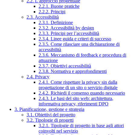
2.2. L’approccio progettuale
2.2.1. Buone pratiche
2.2.2. Principi
2.3. Accessibilità
2.3.1. Definizione
2.3.2. Accessibilità by design
2.3.3. Principi per l’accessibilità
2.3.4. Linee guida e criteri di successo
2.3.5. Come rilasciare una dichiarazione di
accessibilità
2.3.6. Meccanismo di feedback e procedura di
attuazione
2.3.7. Obiettivi accessibilità
2.3.8. Normativa e approfondimenti
2.4. Privacy
2.4.1. Come rispettare la privacy sin dalla
progettazione di un sito o servizio digitale
2.4.2. Richiedi il consenso quando necessario
2.4.3. Le basi del sito web: architettura,
informativa privacy, riferimenti DPO
3. Pianificazione, gestione e strategia
3.1. Obiettivi del progetto
3.2. Tipologie di progetti
3.2.1. Tipologie di progetto in base agli attori
coinvolti nel servizio