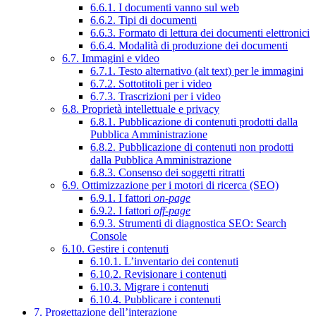
6.6.1. I documenti vanno sul web
6.6.2. Tipi di documenti
6.6.3. Formato di lettura dei documenti elettronici
6.6.4. Modalità di produzione dei documenti
6.7. Immagini e video
6.7.1. Testo alternativo (alt text) per le immagini
6.7.2. Sottotitoli per i video
6.7.3. Trascrizioni per i video
6.8. Proprietà intellettuale e privacy
6.8.1. Pubblicazione di contenuti prodotti dalla
Pubblica Amministrazione
6.8.2. Pubblicazione di contenuti non prodotti
dalla Pubblica Amministrazione
6.8.3. Consenso dei soggetti ritratti
6.9. Ottimizzazione per i motori di ricerca (SEO)
6.9.1. I fattori
on-page
6.9.2. I fattori
off-page
6.9.3. Strumenti di diagnostica SEO: Search
Console
6.10. Gestire i contenuti
6.10.1. L’inventario dei contenuti
6.10.2. Revisionare i contenuti
6.10.3. Migrare i contenuti
6.10.4. Pubblicare i contenuti
7. Progettazione dell’interazione