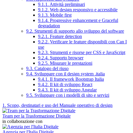
9.1.1. Attività preliminari
9.1.2. Web design responsivo e accessibile
9.1.3. Mobile first
9.1.4. Progressive enhancement e Graceful
degradation
9.2. Strumenti di supporto allo sviluppo del software
9.2.1. Feature detection
9.2.2. Verificare le feature disponibili con Can I
use
9.2.3. Strumenti e risorse per CSS e JavaScript
9.2.4. Supporto browser
9.2.5. Misurare le prestazioni
9.3. Catalogo del riuso
9.4. Sviluppare con il design system .italia
9.4.1. Il framework Bootstrap Italia
9.4.2. Il kit di sviluppo React
9.4.3. Il kit di sviluppo Angular
9.5. Sviluppare con i modelli di sito e servizi
1. Scopo, destinatari e uso del Manuale operativo di design
Team per la Trasformazione Digitale
in collaborazione con
Agenzia per l'Italia Digitale