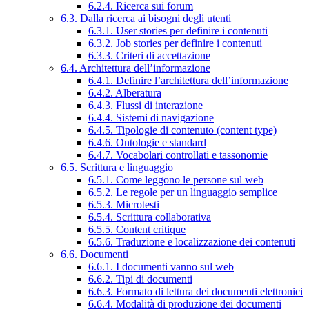
6.2.4. Ricerca sui forum
6.3. Dalla ricerca ai bisogni degli utenti
6.3.1. User stories per definire i contenuti
6.3.2. Job stories per definire i contenuti
6.3.3. Criteri di accettazione
6.4. Architettura dell’informazione
6.4.1. Definire l’architettura dell’informazione
6.4.2. Alberatura
6.4.3. Flussi di interazione
6.4.4. Sistemi di navigazione
6.4.5. Tipologie di contenuto (content type)
6.4.6. Ontologie e standard
6.4.7. Vocabolari controllati e tassonomie
6.5. Scrittura e linguaggio
6.5.1. Come leggono le persone sul web
6.5.2. Le regole per un linguaggio semplice
6.5.3. Microtesti
6.5.4. Scrittura collaborativa
6.5.5. Content critique
6.5.6. Traduzione e localizzazione dei contenuti
6.6. Documenti
6.6.1. I documenti vanno sul web
6.6.2. Tipi di documenti
6.6.3. Formato di lettura dei documenti elettronici
6.6.4. Modalità di produzione dei documenti