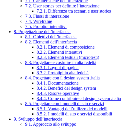
7.1. Caratteristiche dell’interazione
7.2. User stories per definire l’interazione
7.2.1. Differenza tra scenari e user stories
7.3. Flussi di interazione
7.4. Wireframe
7.5. Prototipi interattivi
8. Progettazione dell’interfaccia
8.1. Obiettivi dell’interfaccia
8.2. Elementi dell’interfaccia
8.2.1. Elementi di composizione
8.2.2. Elementi interattivi
8.2.3. Elementi testuali (microtesti)
8.3. Progettare e costruire in alta fedeltà
8.3.1. Layout di pagina
8.3.2. Prototipi in alta fedeltà
8.4. Progettare con il design system .italia
8.4.1. Documentazione
8.4.2. Benefici del design system
8.4.3. Risorse operative
8.4.4. Come contribuire al design system .italia
8.5. Progettare con i modelli di sito e servizi
8.5.1. Vantaggi dell’utilizzo dei modelli
8.5.2. I modelli di sito e servizi disponibili
9. Sviluppo dell’interfaccia
9.1. Approccio allo sviluppo