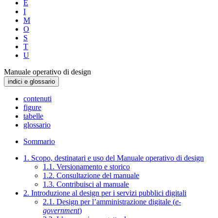
E
I
M
O
S
T
U
Manuale operativo di design
indici e glossario
contenuti
figure
tabelle
glossario
Sommario
1. Scopo, destinatari e uso del Manuale operativo di design
1.1. Versionamento e storico
1.2. Consultazione del manuale
1.3. Contribuisci al manuale
2. Introduzione al design per i servizi pubblici digitali
2.1. Design per l’amministrazione digitale (
e-
government
)