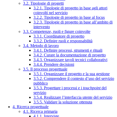
3.2. Tipologie di progetti
3.2.1. Tipologie di progetto in base agli attori
coinvolti nel servizio
3.2.2. Tipologie di progetto in base al focus
3.2.3. Tipologie di progetto in base all’ambito di
intervento
3.3. Competenze, ruoli e figure coinvolte
3.3.1. Coordinatore di progetto
3.3.2. Definire ruoli e responsabilità
3.4. Metodo di lavoro
3.4.1. Definire processi, strumenti e rituali
3.4.2. Curare la documentazione di progetto
3.4.3. Organizzare tavoli tecnici collaborativi
3.4.4. Prendere decisioni
3.5. Il processo progettuale
3.5.1. Organizzare il progetto e la sua gestione
3.5.2. Comprendere il contesto d’uso del servizio
pubblico
3.5.3. Progettare i processi e i
touchpoint
del
servizio
3.5.4. Realizzare l’interfaccia utente del servizio
3.5.5. Validare la soluzione ottenuta
4. Ricerca progettuale
4.1. Ricerca primaria
4.1.1. Interviste