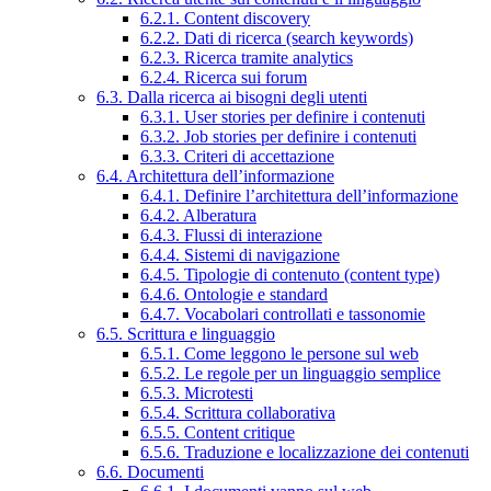
6.2.1. Content discovery
6.2.2. Dati di ricerca (search keywords)
6.2.3. Ricerca tramite analytics
6.2.4. Ricerca sui forum
6.3. Dalla ricerca ai bisogni degli utenti
6.3.1. User stories per definire i contenuti
6.3.2. Job stories per definire i contenuti
6.3.3. Criteri di accettazione
6.4. Architettura dell’informazione
6.4.1. Definire l’architettura dell’informazione
6.4.2. Alberatura
6.4.3. Flussi di interazione
6.4.4. Sistemi di navigazione
6.4.5. Tipologie di contenuto (content type)
6.4.6. Ontologie e standard
6.4.7. Vocabolari controllati e tassonomie
6.5. Scrittura e linguaggio
6.5.1. Come leggono le persone sul web
6.5.2. Le regole per un linguaggio semplice
6.5.3. Microtesti
6.5.4. Scrittura collaborativa
6.5.5. Content critique
6.5.6. Traduzione e localizzazione dei contenuti
6.6. Documenti