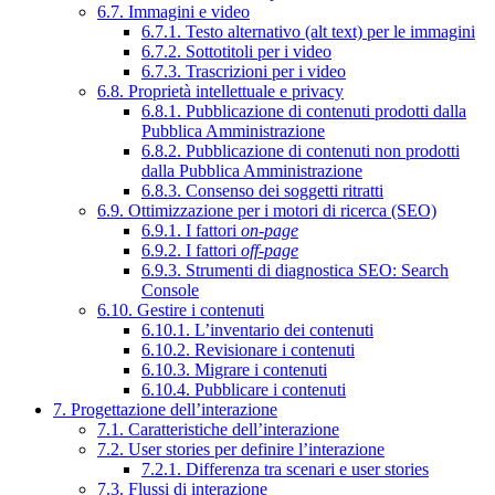
6.7. Immagini e video
6.7.1. Testo alternativo (alt text) per le immagini
6.7.2. Sottotitoli per i video
6.7.3. Trascrizioni per i video
6.8. Proprietà intellettuale e privacy
6.8.1. Pubblicazione di contenuti prodotti dalla
Pubblica Amministrazione
6.8.2. Pubblicazione di contenuti non prodotti
dalla Pubblica Amministrazione
6.8.3. Consenso dei soggetti ritratti
6.9. Ottimizzazione per i motori di ricerca (SEO)
6.9.1. I fattori
on-page
6.9.2. I fattori
off-page
6.9.3. Strumenti di diagnostica SEO: Search
Console
6.10. Gestire i contenuti
6.10.1. L’inventario dei contenuti
6.10.2. Revisionare i contenuti
6.10.3. Migrare i contenuti
6.10.4. Pubblicare i contenuti
7. Progettazione dell’interazione
7.1. Caratteristiche dell’interazione
7.2. User stories per definire l’interazione
7.2.1. Differenza tra scenari e user stories
7.3. Flussi di interazione