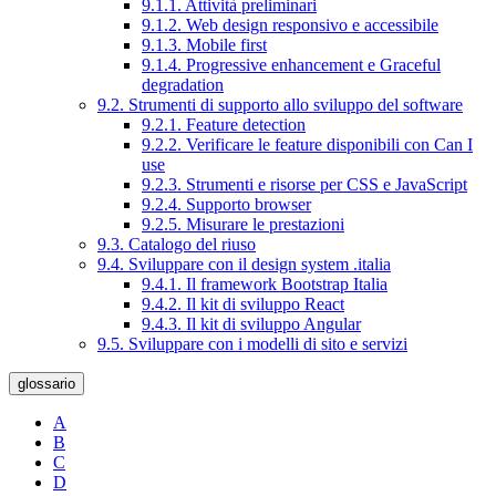
9.1.1. Attività preliminari
9.1.2. Web design responsivo e accessibile
9.1.3. Mobile first
9.1.4. Progressive enhancement e Graceful
degradation
9.2. Strumenti di supporto allo sviluppo del software
9.2.1. Feature detection
9.2.2. Verificare le feature disponibili con Can I
use
9.2.3. Strumenti e risorse per CSS e JavaScript
9.2.4. Supporto browser
9.2.5. Misurare le prestazioni
9.3. Catalogo del riuso
9.4. Sviluppare con il design system .italia
9.4.1. Il framework Bootstrap Italia
9.4.2. Il kit di sviluppo React
9.4.3. Il kit di sviluppo Angular
9.5. Sviluppare con i modelli di sito e servizi
glossario
A
B
C
D