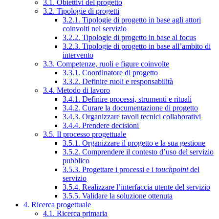
3.1. Obiettivi del progetto
3.2. Tipologie di progetti
3.2.1. Tipologie di progetto in base agli attori
coinvolti nel servizio
3.2.2. Tipologie di progetto in base al focus
3.2.3. Tipologie di progetto in base all’ambito di
intervento
3.3. Competenze, ruoli e figure coinvolte
3.3.1. Coordinatore di progetto
3.3.2. Definire ruoli e responsabilità
3.4. Metodo di lavoro
3.4.1. Definire processi, strumenti e rituali
3.4.2. Curare la documentazione di progetto
3.4.3. Organizzare tavoli tecnici collaborativi
3.4.4. Prendere decisioni
3.5. Il processo progettuale
3.5.1. Organizzare il progetto e la sua gestione
3.5.2. Comprendere il contesto d’uso del servizio
pubblico
3.5.3. Progettare i processi e i
touchpoint
del
servizio
3.5.4. Realizzare l’interfaccia utente del servizio
3.5.5. Validare la soluzione ottenuta
4. Ricerca progettuale
4.1. Ricerca primaria