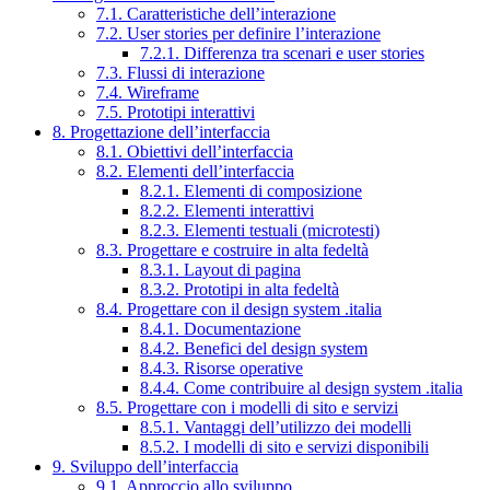
7.1. Caratteristiche dell’interazione
7.2. User stories per definire l’interazione
7.2.1. Differenza tra scenari e user stories
7.3. Flussi di interazione
7.4. Wireframe
7.5. Prototipi interattivi
8. Progettazione dell’interfaccia
8.1. Obiettivi dell’interfaccia
8.2. Elementi dell’interfaccia
8.2.1. Elementi di composizione
8.2.2. Elementi interattivi
8.2.3. Elementi testuali (microtesti)
8.3. Progettare e costruire in alta fedeltà
8.3.1. Layout di pagina
8.3.2. Prototipi in alta fedeltà
8.4. Progettare con il design system .italia
8.4.1. Documentazione
8.4.2. Benefici del design system
8.4.3. Risorse operative
8.4.4. Come contribuire al design system .italia
8.5. Progettare con i modelli di sito e servizi
8.5.1. Vantaggi dell’utilizzo dei modelli
8.5.2. I modelli di sito e servizi disponibili
9. Sviluppo dell’interfaccia
9.1. Approccio allo sviluppo