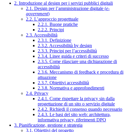
2. Introduzione al design per i servizi pubblici digitali
2.1. Design per l’amministrazione digitale (
e-
government
)
2.2. L’approccio progettuale
2.2.1. Buone pratiche
2.2.2. Principi
2.3. Accessibilità
2.3.1. Definizione
2.3.2. Accessibilità by design
2.3.3. Principi per l’accessibilità
2.3.4. Linee guida e criteri di successo
2.3.5. Come rilasciare una dichiarazione di
accessibilità
2.3.6. Meccanismo di feedback e procedura di
attuazione
2.3.7. Obiettivi accessibilità
2.3.8. Normativa e approfondimenti
2.4. Privacy
2.4.1. Come rispettare la privacy sin dalla
progettazione di un sito o servizio digitale
2.4.2. Richiedi il consenso quando necessario
2.4.3. Le basi del sito web: architettura,
informativa privacy, riferimenti DPO
3. Pianificazione, gestione e strategia
3.1. Obiettivi del progetto