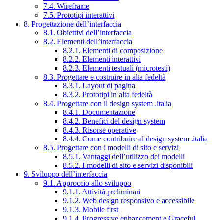
7.4. Wireframe
7.5. Prototipi interattivi
8. Progettazione dell’interfaccia
8.1. Obiettivi dell’interfaccia
8.2. Elementi dell’interfaccia
8.2.1. Elementi di composizione
8.2.2. Elementi interattivi
8.2.3. Elementi testuali (microtesti)
8.3. Progettare e costruire in alta fedeltà
8.3.1. Layout di pagina
8.3.2. Prototipi in alta fedeltà
8.4. Progettare con il design system .italia
8.4.1. Documentazione
8.4.2. Benefici del design system
8.4.3. Risorse operative
8.4.4. Come contribuire al design system .italia
8.5. Progettare con i modelli di sito e servizi
8.5.1. Vantaggi dell’utilizzo dei modelli
8.5.2. I modelli di sito e servizi disponibili
9. Sviluppo dell’interfaccia
9.1. Approccio allo sviluppo
9.1.1. Attività preliminari
9.1.2. Web design responsivo e accessibile
9.1.3. Mobile first
9.1.4. Progressive enhancement e Graceful