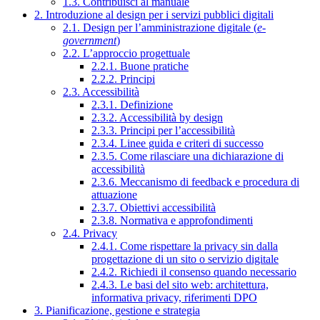
1.3. Contribuisci al manuale
2. Introduzione al design per i servizi pubblici digitali
2.1. Design per l’amministrazione digitale (
e-
government
)
2.2. L’approccio progettuale
2.2.1. Buone pratiche
2.2.2. Principi
2.3. Accessibilità
2.3.1. Definizione
2.3.2. Accessibilità by design
2.3.3. Principi per l’accessibilità
2.3.4. Linee guida e criteri di successo
2.3.5. Come rilasciare una dichiarazione di
accessibilità
2.3.6. Meccanismo di feedback e procedura di
attuazione
2.3.7. Obiettivi accessibilità
2.3.8. Normativa e approfondimenti
2.4. Privacy
2.4.1. Come rispettare la privacy sin dalla
progettazione di un sito o servizio digitale
2.4.2. Richiedi il consenso quando necessario
2.4.3. Le basi del sito web: architettura,
informativa privacy, riferimenti DPO
3. Pianificazione, gestione e strategia