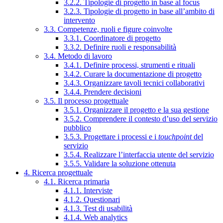
3.2.2. Tipologie di progetto in base al focus
3.2.3. Tipologie di progetto in base all’ambito di
intervento
3.3. Competenze, ruoli e figure coinvolte
3.3.1. Coordinatore di progetto
3.3.2. Definire ruoli e responsabilità
3.4. Metodo di lavoro
3.4.1. Definire processi, strumenti e rituali
3.4.2. Curare la documentazione di progetto
3.4.3. Organizzare tavoli tecnici collaborativi
3.4.4. Prendere decisioni
3.5. Il processo progettuale
3.5.1. Organizzare il progetto e la sua gestione
3.5.2. Comprendere il contesto d’uso del servizio
pubblico
3.5.3. Progettare i processi e i
touchpoint
del
servizio
3.5.4. Realizzare l’interfaccia utente del servizio
3.5.5. Validare la soluzione ottenuta
4. Ricerca progettuale
4.1. Ricerca primaria
4.1.1. Interviste
4.1.2. Questionari
4.1.3. Test di usabilità
4.1.4. Web analytics