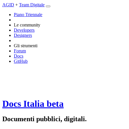
AGID
+
Team Digitale
Piano Triennale
Le community
Developers
Designers
Gli strumenti
Forum
Docs
GitHub
Docs Italia
beta
Documenti pubblici, digitali.