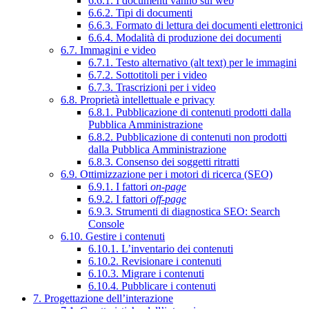
6.6.1. I documenti vanno sul web
6.6.2. Tipi di documenti
6.6.3. Formato di lettura dei documenti elettronici
6.6.4. Modalità di produzione dei documenti
6.7. Immagini e video
6.7.1. Testo alternativo (alt text) per le immagini
6.7.2. Sottotitoli per i video
6.7.3. Trascrizioni per i video
6.8. Proprietà intellettuale e privacy
6.8.1. Pubblicazione di contenuti prodotti dalla
Pubblica Amministrazione
6.8.2. Pubblicazione di contenuti non prodotti
dalla Pubblica Amministrazione
6.8.3. Consenso dei soggetti ritratti
6.9. Ottimizzazione per i motori di ricerca (SEO)
6.9.1. I fattori
on-page
6.9.2. I fattori
off-page
6.9.3. Strumenti di diagnostica SEO: Search
Console
6.10. Gestire i contenuti
6.10.1. L’inventario dei contenuti
6.10.2. Revisionare i contenuti
6.10.3. Migrare i contenuti
6.10.4. Pubblicare i contenuti
7. Progettazione dell’interazione