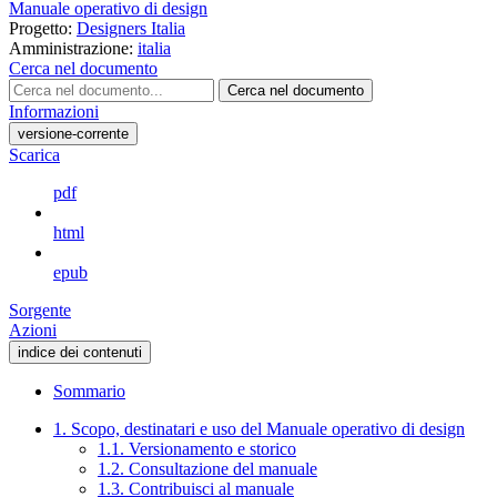
Manuale operativo di design
Progetto:
Designers Italia
Amministrazione:
italia
Cerca nel documento
Cerca nel documento
Informazioni
versione-corrente
Scarica
pdf
html
epub
Sorgente
Azioni
indice dei contenuti
Sommario
1. Scopo, destinatari e uso del Manuale operativo di design
1.1. Versionamento e storico
1.2. Consultazione del manuale
1.3. Contribuisci al manuale