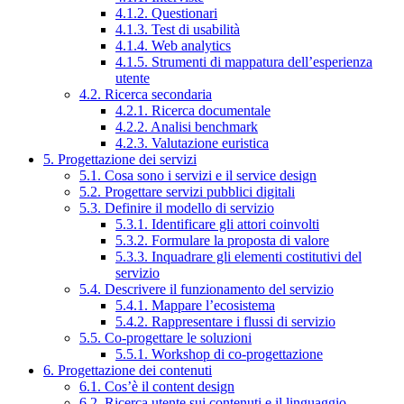
4.1.2. Questionari
4.1.3. Test di usabilità
4.1.4. Web analytics
4.1.5. Strumenti di mappatura dell’esperienza
utente
4.2. Ricerca secondaria
4.2.1. Ricerca documentale
4.2.2. Analisi benchmark
4.2.3. Valutazione euristica
5. Progettazione dei servizi
5.1. Cosa sono i servizi e il service design
5.2. Progettare servizi pubblici digitali
5.3. Definire il modello di servizio
5.3.1. Identificare gli attori coinvolti
5.3.2. Formulare la proposta di valore
5.3.3. Inquadrare gli elementi costitutivi del
servizio
5.4. Descrivere il funzionamento del servizio
5.4.1. Mappare l’ecosistema
5.4.2. Rappresentare i flussi di servizio
5.5. Co-progettare le soluzioni
5.5.1. Workshop di co-progettazione
6. Progettazione dei contenuti
6.1. Cos’è il content design
6.2. Ricerca utente sui contenuti e il linguaggio