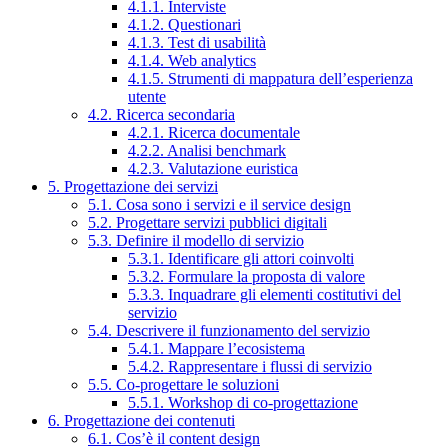
4.1.1. Interviste
4.1.2. Questionari
4.1.3. Test di usabilità
4.1.4. Web analytics
4.1.5. Strumenti di mappatura dell’esperienza
utente
4.2. Ricerca secondaria
4.2.1. Ricerca documentale
4.2.2. Analisi benchmark
4.2.3. Valutazione euristica
5. Progettazione dei servizi
5.1. Cosa sono i servizi e il service design
5.2. Progettare servizi pubblici digitali
5.3. Definire il modello di servizio
5.3.1. Identificare gli attori coinvolti
5.3.2. Formulare la proposta di valore
5.3.3. Inquadrare gli elementi costitutivi del
servizio
5.4. Descrivere il funzionamento del servizio
5.4.1. Mappare l’ecosistema
5.4.2. Rappresentare i flussi di servizio
5.5. Co-progettare le soluzioni
5.5.1. Workshop di co-progettazione
6. Progettazione dei contenuti
6.1. Cos’è il content design