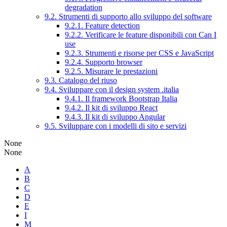
degradation
9.2. Strumenti di supporto allo sviluppo del software
9.2.1. Feature detection
9.2.2. Verificare le feature disponibili con Can I
use
9.2.3. Strumenti e risorse per CSS e JavaScript
9.2.4. Supporto browser
9.2.5. Misurare le prestazioni
9.3. Catalogo del riuso
9.4. Sviluppare con il design system .italia
9.4.1. Il framework Bootstrap Italia
9.4.2. Il kit di sviluppo React
9.4.3. Il kit di sviluppo Angular
9.5. Sviluppare con i modelli di sito e servizi
None
None
A
B
C
D
E
I
M