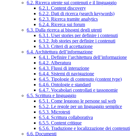
6.2. Ricerca utente sui contenuti e il linguaggio
6.2.1. Content discovery
6.2.2. Dati di ricerca (search keywords)
6.2.3. Ricerca tramite analytics
6.2.4. Ricerca sui forum
6.3. Dalla ricerca ai bisogni degli utenti
6.3.1. User stories per definire i contenuti
6.3.2. Job stories per definire i contenuti
6.3.3. Criteri di accettazione
6.4. Architettura dell’informazione
6.4.1. Definire l’architettura dell’informazione
6.4.2. Alberatura
6.4.3. Flussi di interazione
6.4.4. Sistemi di navigazione
6.4.5. Tipologie di contenuto (content type)
6.4.6. Ontologie e standard
6.4.7. Vocabolari controllati e tassonomie
6.5. Scrittura e linguaggio
6.5.1. Come leggono le persone sul web
6.5.2. Le regole per un linguaggio semplice
6.5.3. Microtesti
6.5.4. Scrittura collaborativa
6.5.5. Content critique
6.5.6. Traduzione e localizzazione dei contenuti
6.6. Documenti