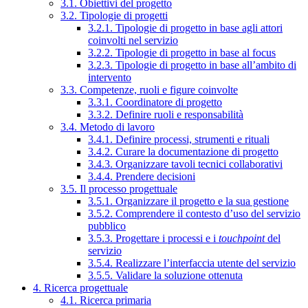
3.1. Obiettivi del progetto
3.2. Tipologie di progetti
3.2.1. Tipologie di progetto in base agli attori
coinvolti nel servizio
3.2.2. Tipologie di progetto in base al focus
3.2.3. Tipologie di progetto in base all’ambito di
intervento
3.3. Competenze, ruoli e figure coinvolte
3.3.1. Coordinatore di progetto
3.3.2. Definire ruoli e responsabilità
3.4. Metodo di lavoro
3.4.1. Definire processi, strumenti e rituali
3.4.2. Curare la documentazione di progetto
3.4.3. Organizzare tavoli tecnici collaborativi
3.4.4. Prendere decisioni
3.5. Il processo progettuale
3.5.1. Organizzare il progetto e la sua gestione
3.5.2. Comprendere il contesto d’uso del servizio
pubblico
3.5.3. Progettare i processi e i
touchpoint
del
servizio
3.5.4. Realizzare l’interfaccia utente del servizio
3.5.5. Validare la soluzione ottenuta
4. Ricerca progettuale
4.1. Ricerca primaria