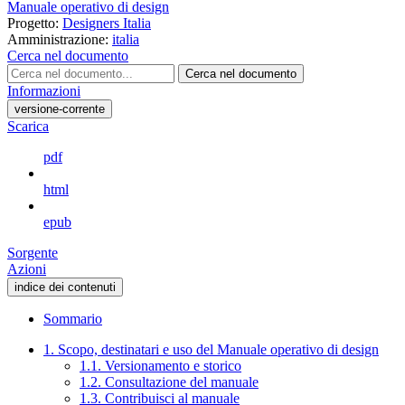
Manuale operativo di design
Progetto:
Designers Italia
Amministrazione:
italia
Cerca nel documento
Cerca nel documento
Informazioni
versione-corrente
Scarica
pdf
html
epub
Sorgente
Azioni
indice dei contenuti
Sommario
1. Scopo, destinatari e uso del Manuale operativo di design
1.1. Versionamento e storico
1.2. Consultazione del manuale
1.3. Contribuisci al manuale