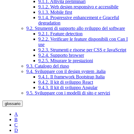
9.1.1. Attività preliminari
9.1.2. Web design responsivo e accessibile
9.1.3. Mobile first
9.1.4. Progressive enhancement e Graceful
degradation
9.2. Strumenti di supporto allo sviluppo del software
9.2.1. Feature detection
9.2.2. Verificare le feature disponibili con Can I
use
9.2.3. Strumenti e risorse per CSS e JavaScript
9.2.4. Supporto browser
9.2.5. Misurare le prestazioni
9.3. Catalogo del riuso
9.4. Sviluppare con il design system .italia
9.4.1. Il framework Bootstrap Italia
9.4.2. Il kit di sviluppo React
9.4.3. Il kit di sviluppo Angular
9.5. Sviluppare con i modelli di sito e servizi
glossario
A
B
C
D