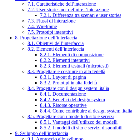
7.1. Caratteristiche dell’interazione
7.2. User stories per definire l’interazione
7.2.1. Differenza tra scenari e user stories
7.3. Flussi di interazione
7.4. Wireframe
7.5. Prototipi interattivi
8. Progettazione dell’interfaccia
8.1. Obiettivi dell’interfaccia
8.2. Elementi dell’interfaccia
8.2.1. Elementi di composizione
8.2.2. Elementi interattivi
8.2.3. Elementi testuali (microtesti)
8.3. Progettare e costruire in alta fedeltà
8.3.1. Layout di pagina
8.3.2. Prototipi in alta fedeltà
8.4. Progettare con il design system .italia
8.4.1. Documentazione
8.4.2. Benefici del design system
8.4.3. Risorse operative
8.4.4. Come contribuire al design system .italia
8.5. Progettare con i modelli di sito e servizi
8.5.1. Vantaggi dell’utilizzo dei modelli
8.5.2. I modelli di sito e servizi disponibili
9. Sviluppo dell’interfaccia
9.1. Approccio allo sviluppo