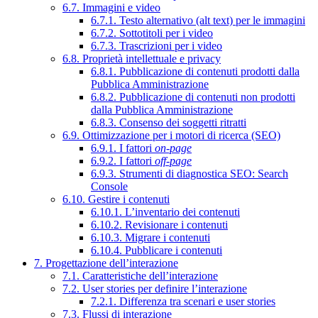
6.7. Immagini e video
6.7.1. Testo alternativo (alt text) per le immagini
6.7.2. Sottotitoli per i video
6.7.3. Trascrizioni per i video
6.8. Proprietà intellettuale e privacy
6.8.1. Pubblicazione di contenuti prodotti dalla
Pubblica Amministrazione
6.8.2. Pubblicazione di contenuti non prodotti
dalla Pubblica Amministrazione
6.8.3. Consenso dei soggetti ritratti
6.9. Ottimizzazione per i motori di ricerca (SEO)
6.9.1. I fattori
on-page
6.9.2. I fattori
off-page
6.9.3. Strumenti di diagnostica SEO: Search
Console
6.10. Gestire i contenuti
6.10.1. L’inventario dei contenuti
6.10.2. Revisionare i contenuti
6.10.3. Migrare i contenuti
6.10.4. Pubblicare i contenuti
7. Progettazione dell’interazione
7.1. Caratteristiche dell’interazione
7.2. User stories per definire l’interazione
7.2.1. Differenza tra scenari e user stories
7.3. Flussi di interazione