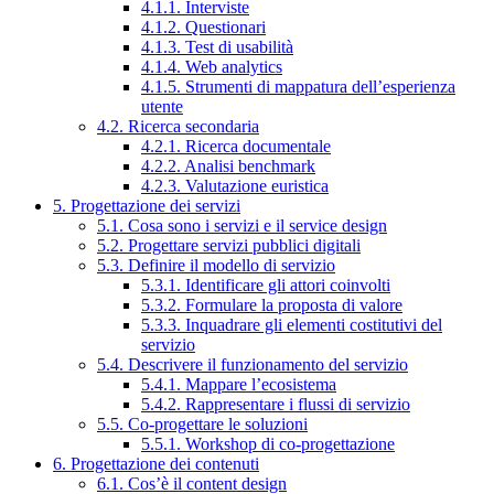
4.1.1. Interviste
4.1.2. Questionari
4.1.3. Test di usabilità
4.1.4. Web analytics
4.1.5. Strumenti di mappatura dell’esperienza
utente
4.2. Ricerca secondaria
4.2.1. Ricerca documentale
4.2.2. Analisi benchmark
4.2.3. Valutazione euristica
5. Progettazione dei servizi
5.1. Cosa sono i servizi e il service design
5.2. Progettare servizi pubblici digitali
5.3. Definire il modello di servizio
5.3.1. Identificare gli attori coinvolti
5.3.2. Formulare la proposta di valore
5.3.3. Inquadrare gli elementi costitutivi del
servizio
5.4. Descrivere il funzionamento del servizio
5.4.1. Mappare l’ecosistema
5.4.2. Rappresentare i flussi di servizio
5.5. Co-progettare le soluzioni
5.5.1. Workshop di co-progettazione
6. Progettazione dei contenuti
6.1. Cos’è il content design