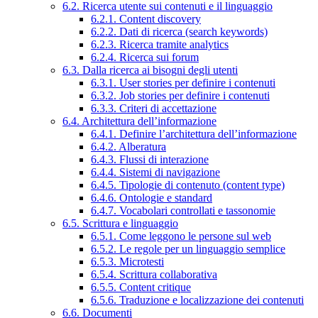
6.2. Ricerca utente sui contenuti e il linguaggio
6.2.1. Content discovery
6.2.2. Dati di ricerca (search keywords)
6.2.3. Ricerca tramite analytics
6.2.4. Ricerca sui forum
6.3. Dalla ricerca ai bisogni degli utenti
6.3.1. User stories per definire i contenuti
6.3.2. Job stories per definire i contenuti
6.3.3. Criteri di accettazione
6.4. Architettura dell’informazione
6.4.1. Definire l’architettura dell’informazione
6.4.2. Alberatura
6.4.3. Flussi di interazione
6.4.4. Sistemi di navigazione
6.4.5. Tipologie di contenuto (content type)
6.4.6. Ontologie e standard
6.4.7. Vocabolari controllati e tassonomie
6.5. Scrittura e linguaggio
6.5.1. Come leggono le persone sul web
6.5.2. Le regole per un linguaggio semplice
6.5.3. Microtesti
6.5.4. Scrittura collaborativa
6.5.5. Content critique
6.5.6. Traduzione e localizzazione dei contenuti
6.6. Documenti