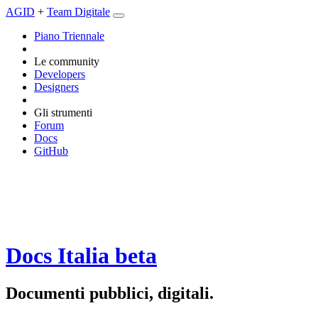
AGID
+
Team Digitale
Piano Triennale
Le community
Developers
Designers
Gli strumenti
Forum
Docs
GitHub
Docs Italia
beta
Documenti pubblici, digitali.