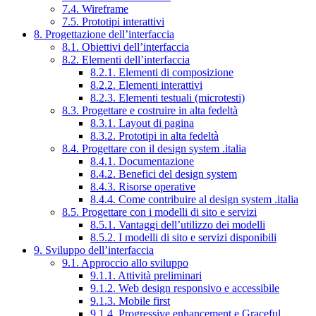
7.4. Wireframe
7.5. Prototipi interattivi
8. Progettazione dell’interfaccia
8.1. Obiettivi dell’interfaccia
8.2. Elementi dell’interfaccia
8.2.1. Elementi di composizione
8.2.2. Elementi interattivi
8.2.3. Elementi testuali (microtesti)
8.3. Progettare e costruire in alta fedeltà
8.3.1. Layout di pagina
8.3.2. Prototipi in alta fedeltà
8.4. Progettare con il design system .italia
8.4.1. Documentazione
8.4.2. Benefici del design system
8.4.3. Risorse operative
8.4.4. Come contribuire al design system .italia
8.5. Progettare con i modelli di sito e servizi
8.5.1. Vantaggi dell’utilizzo dei modelli
8.5.2. I modelli di sito e servizi disponibili
9. Sviluppo dell’interfaccia
9.1. Approccio allo sviluppo
9.1.1. Attività preliminari
9.1.2. Web design responsivo e accessibile
9.1.3. Mobile first
9.1.4. Progressive enhancement e Graceful