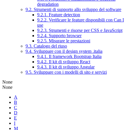
degradation
9.2. Strumenti di supporto allo sviluppo del software
9.2.1. Feature detection
9.2.2. Verificare le feature disponibili con Can I
use
9.2.3. Strumenti e risorse per CSS e JavaScript
9.2.4. Supporto browser
9.2.5. Misurare le prestazioni
9.3. Catalogo del riuso
9.4. Sviluppare con il design system .italia
9.4.1. Il framework Bootstrap Italia
9.4.2. Il kit di sviluppo React
9.4.3. Il kit di sviluppo Angular
9.5. Sviluppare con i modelli di sito e servizi
None
None
A
B
C
D
E
I
M