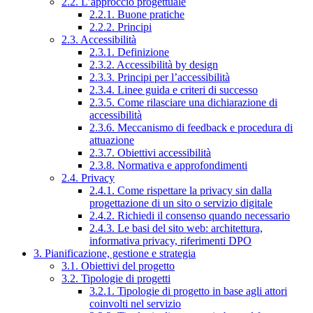
2.2. L’approccio progettuale
2.2.1. Buone pratiche
2.2.2. Principi
2.3. Accessibilità
2.3.1. Definizione
2.3.2. Accessibilità by design
2.3.3. Principi per l’accessibilità
2.3.4. Linee guida e criteri di successo
2.3.5. Come rilasciare una dichiarazione di
accessibilità
2.3.6. Meccanismo di feedback e procedura di
attuazione
2.3.7. Obiettivi accessibilità
2.3.8. Normativa e approfondimenti
2.4. Privacy
2.4.1. Come rispettare la privacy sin dalla
progettazione di un sito o servizio digitale
2.4.2. Richiedi il consenso quando necessario
2.4.3. Le basi del sito web: architettura,
informativa privacy, riferimenti DPO
3. Pianificazione, gestione e strategia
3.1. Obiettivi del progetto
3.2. Tipologie di progetti
3.2.1. Tipologie di progetto in base agli attori
coinvolti nel servizio