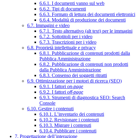
6.6.1. I documenti vanno sul web
6.6.2. Tipi di documenti
6.6.3. Formato di lettura dei documenti elettronici
6.6.4. Modalità di produzione dei documenti
6.7. Immagini e video
6.7.1. Testo alternativo (alt text) per le immagini
6.7.2. Sottotitoli per i video
6.7.3. Trascrizioni per i video
6.8. Proprietà intellettuale e privacy
6.8.1. Pubblicazione di contenuti prodotti dalla
Pubblica Amministrazione
6.8.2. Pubblicazione di contenuti non prodotti
dalla Pubblica Amministrazione
6.8.3. Consenso dei soggetti ritratti
6.9. Ottimizzazione per i motori di ricerca (SEO)
6.9.1. I fattori
on-page
6.9.2. I fattori
off-page
6.9.3. Strumenti di diagnostica SEO: Search
Console
6.10. Gestire i contenuti
6.10.1. L’inventario dei contenuti
6.10.2. Revisionare i contenuti
6.10.3. Migrare i contenuti
6.10.4. Pubblicare i contenuti
7. Progettazione dell’interazione