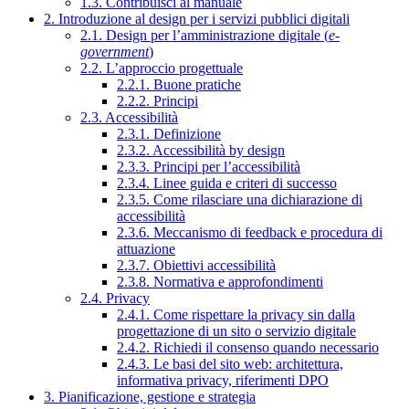
1.3. Contribuisci al manuale
2. Introduzione al design per i servizi pubblici digitali
2.1. Design per l’amministrazione digitale (
e-
government
)
2.2. L’approccio progettuale
2.2.1. Buone pratiche
2.2.2. Principi
2.3. Accessibilità
2.3.1. Definizione
2.3.2. Accessibilità by design
2.3.3. Principi per l’accessibilità
2.3.4. Linee guida e criteri di successo
2.3.5. Come rilasciare una dichiarazione di
accessibilità
2.3.6. Meccanismo di feedback e procedura di
attuazione
2.3.7. Obiettivi accessibilità
2.3.8. Normativa e approfondimenti
2.4. Privacy
2.4.1. Come rispettare la privacy sin dalla
progettazione di un sito o servizio digitale
2.4.2. Richiedi il consenso quando necessario
2.4.3. Le basi del sito web: architettura,
informativa privacy, riferimenti DPO
3. Pianificazione, gestione e strategia