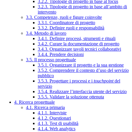
3.2.2. Tipologie di progetto in base al focus
3.2.3. Tipologie di progetto in base all’ambito di
intervento
3.3. Competenze, ruoli e figure coinvolte
3.3.1. Coordinatore di progetto
3.3.2. Definire ruoli e responsabilità
3.4. Metodo di lavoro
3.4.1. Definire processi, strumenti e rituali
3.4.2. Curare la documentazione di progetto
3.4.3. Organizzare tavoli tecnici collaborativi
3.4.4. Prendere decisioni
3.5. Il processo progettuale
3.5.1. Organizzare il progetto e la sua gestione
3.5.2. Comprendere il contesto d’uso del servizio
pubblico
3.5.3. Progettare i processi e i
touchpoint
del
servizio
3.5.4. Realizzare l’interfaccia utente del servizio
3.5.5. Validare la soluzione ottenuta
4. Ricerca progettuale
4.1. Ricerca primaria
4.1.1. Interviste
4.1.2. Questionari
4.1.3. Test di usabilità
4.1.4. Web analytics