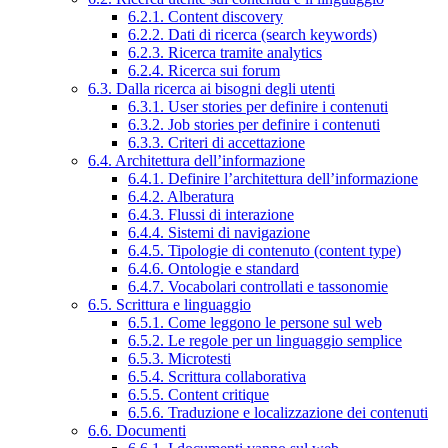
6.2.1. Content discovery
6.2.2. Dati di ricerca (search keywords)
6.2.3. Ricerca tramite analytics
6.2.4. Ricerca sui forum
6.3. Dalla ricerca ai bisogni degli utenti
6.3.1. User stories per definire i contenuti
6.3.2. Job stories per definire i contenuti
6.3.3. Criteri di accettazione
6.4. Architettura dell’informazione
6.4.1. Definire l’architettura dell’informazione
6.4.2. Alberatura
6.4.3. Flussi di interazione
6.4.4. Sistemi di navigazione
6.4.5. Tipologie di contenuto (content type)
6.4.6. Ontologie e standard
6.4.7. Vocabolari controllati e tassonomie
6.5. Scrittura e linguaggio
6.5.1. Come leggono le persone sul web
6.5.2. Le regole per un linguaggio semplice
6.5.3. Microtesti
6.5.4. Scrittura collaborativa
6.5.5. Content critique
6.5.6. Traduzione e localizzazione dei contenuti
6.6. Documenti