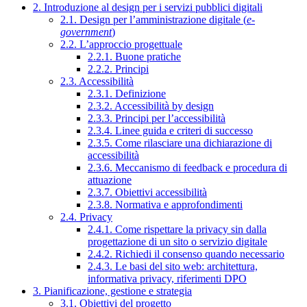
2. Introduzione al design per i servizi pubblici digitali
2.1. Design per l’amministrazione digitale (
e-
government
)
2.2. L’approccio progettuale
2.2.1. Buone pratiche
2.2.2. Principi
2.3. Accessibilità
2.3.1. Definizione
2.3.2. Accessibilità by design
2.3.3. Principi per l’accessibilità
2.3.4. Linee guida e criteri di successo
2.3.5. Come rilasciare una dichiarazione di
accessibilità
2.3.6. Meccanismo di feedback e procedura di
attuazione
2.3.7. Obiettivi accessibilità
2.3.8. Normativa e approfondimenti
2.4. Privacy
2.4.1. Come rispettare la privacy sin dalla
progettazione di un sito o servizio digitale
2.4.2. Richiedi il consenso quando necessario
2.4.3. Le basi del sito web: architettura,
informativa privacy, riferimenti DPO
3. Pianificazione, gestione e strategia
3.1. Obiettivi del progetto