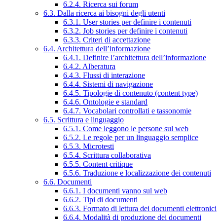
6.2.4. Ricerca sui forum
6.3. Dalla ricerca ai bisogni degli utenti
6.3.1. User stories per definire i contenuti
6.3.2. Job stories per definire i contenuti
6.3.3. Criteri di accettazione
6.4. Architettura dell’informazione
6.4.1. Definire l’architettura dell’informazione
6.4.2. Alberatura
6.4.3. Flussi di interazione
6.4.4. Sistemi di navigazione
6.4.5. Tipologie di contenuto (content type)
6.4.6. Ontologie e standard
6.4.7. Vocabolari controllati e tassonomie
6.5. Scrittura e linguaggio
6.5.1. Come leggono le persone sul web
6.5.2. Le regole per un linguaggio semplice
6.5.3. Microtesti
6.5.4. Scrittura collaborativa
6.5.5. Content critique
6.5.6. Traduzione e localizzazione dei contenuti
6.6. Documenti
6.6.1. I documenti vanno sul web
6.6.2. Tipi di documenti
6.6.3. Formato di lettura dei documenti elettronici
6.6.4. Modalità di produzione dei documenti