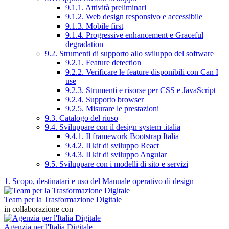
9.1.1. Attività preliminari
9.1.2. Web design responsivo e accessibile
9.1.3. Mobile first
9.1.4. Progressive enhancement e Graceful
degradation
9.2. Strumenti di supporto allo sviluppo del software
9.2.1. Feature detection
9.2.2. Verificare le feature disponibili con Can I
use
9.2.3. Strumenti e risorse per CSS e JavaScript
9.2.4. Supporto browser
9.2.5. Misurare le prestazioni
9.3. Catalogo del riuso
9.4. Sviluppare con il design system .italia
9.4.1. Il framework Bootstrap Italia
9.4.2. Il kit di sviluppo React
9.4.3. Il kit di sviluppo Angular
9.5. Sviluppare con i modelli di sito e servizi
1. Scopo, destinatari e uso del Manuale operativo di design
Team per la Trasformazione Digitale
in collaborazione con
Agenzia per l'Italia Digitale