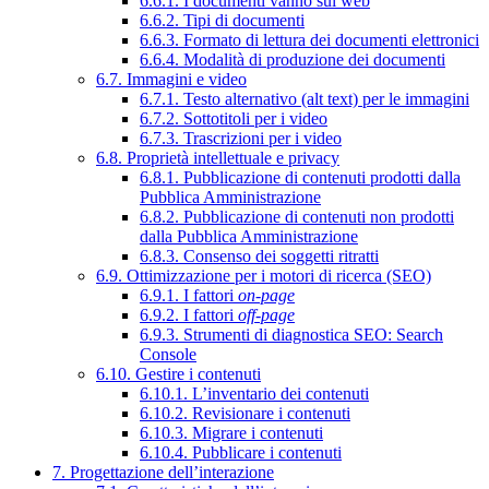
6.6.1. I documenti vanno sul web
6.6.2. Tipi di documenti
6.6.3. Formato di lettura dei documenti elettronici
6.6.4. Modalità di produzione dei documenti
6.7. Immagini e video
6.7.1. Testo alternativo (alt text) per le immagini
6.7.2. Sottotitoli per i video
6.7.3. Trascrizioni per i video
6.8. Proprietà intellettuale e privacy
6.8.1. Pubblicazione di contenuti prodotti dalla
Pubblica Amministrazione
6.8.2. Pubblicazione di contenuti non prodotti
dalla Pubblica Amministrazione
6.8.3. Consenso dei soggetti ritratti
6.9. Ottimizzazione per i motori di ricerca (SEO)
6.9.1. I fattori
on-page
6.9.2. I fattori
off-page
6.9.3. Strumenti di diagnostica SEO: Search
Console
6.10. Gestire i contenuti
6.10.1. L’inventario dei contenuti
6.10.2. Revisionare i contenuti
6.10.3. Migrare i contenuti
6.10.4. Pubblicare i contenuti
7. Progettazione dell’interazione