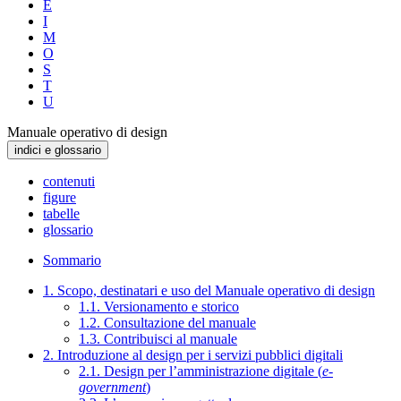
E
I
M
O
S
T
U
Manuale operativo di design
indici e glossario
contenuti
figure
tabelle
glossario
Sommario
1. Scopo, destinatari e uso del Manuale operativo di design
1.1. Versionamento e storico
1.2. Consultazione del manuale
1.3. Contribuisci al manuale
2. Introduzione al design per i servizi pubblici digitali
2.1. Design per l’amministrazione digitale (
e-
government
)