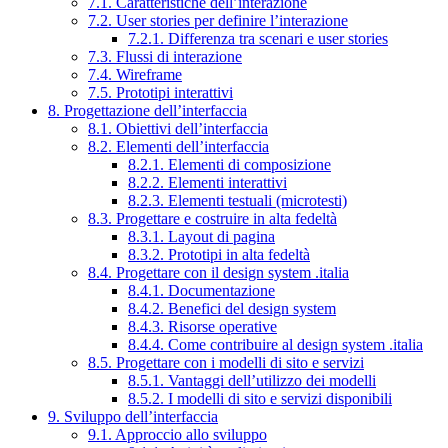
7.1. Caratteristiche dell’interazione
7.2. User stories per definire l’interazione
7.2.1. Differenza tra scenari e user stories
7.3. Flussi di interazione
7.4. Wireframe
7.5. Prototipi interattivi
8. Progettazione dell’interfaccia
8.1. Obiettivi dell’interfaccia
8.2. Elementi dell’interfaccia
8.2.1. Elementi di composizione
8.2.2. Elementi interattivi
8.2.3. Elementi testuali (microtesti)
8.3. Progettare e costruire in alta fedeltà
8.3.1. Layout di pagina
8.3.2. Prototipi in alta fedeltà
8.4. Progettare con il design system .italia
8.4.1. Documentazione
8.4.2. Benefici del design system
8.4.3. Risorse operative
8.4.4. Come contribuire al design system .italia
8.5. Progettare con i modelli di sito e servizi
8.5.1. Vantaggi dell’utilizzo dei modelli
8.5.2. I modelli di sito e servizi disponibili
9. Sviluppo dell’interfaccia
9.1. Approccio allo sviluppo