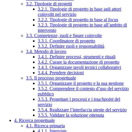
3.2. Tipologie di progetti
3.2.1. Tipologie di progetto in base agli attori
coinvolti nel servizio
3.2.2. Tipologie di progetto in base al focus
3.2.3. Tipologie di progetto in base all’ambito di
intervento
3.3. Competenze, ruoli e figure coinvolte
3.3.1. Coordinatore di progetto
3.3.2. Definire ruoli e responsabilità
3.4. Metodo di lavoro
3.4.1. Definire processi, strumenti e rituali
3.4.2. Curare la documentazione di progetto
3.4.3. Organizzare tavoli tecnici collaborativi
3.4.4. Prendere decisioni
3.5. Il processo progettuale
3.5.1. Organizzare il progetto e la sua gestione
3.5.2. Comprendere il contesto d’uso del servizio
pubblico
3.5.3. Progettare i processi e i
touchpoint
del
servizio
3.5.4. Realizzare l’interfaccia utente del servizio
3.5.5. Validare la soluzione ottenuta
4. Ricerca progettuale
4.1. Ricerca primaria
4.1.1. Interviste