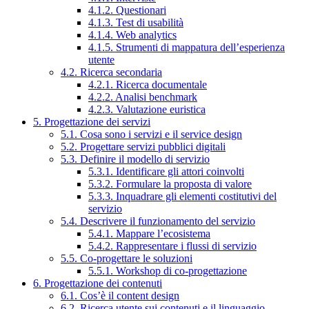
4.1.2. Questionari
4.1.3. Test di usabilità
4.1.4. Web analytics
4.1.5. Strumenti di mappatura dell’esperienza
utente
4.2. Ricerca secondaria
4.2.1. Ricerca documentale
4.2.2. Analisi benchmark
4.2.3. Valutazione euristica
5. Progettazione dei servizi
5.1. Cosa sono i servizi e il service design
5.2. Progettare servizi pubblici digitali
5.3. Definire il modello di servizio
5.3.1. Identificare gli attori coinvolti
5.3.2. Formulare la proposta di valore
5.3.3. Inquadrare gli elementi costitutivi del
servizio
5.4. Descrivere il funzionamento del servizio
5.4.1. Mappare l’ecosistema
5.4.2. Rappresentare i flussi di servizio
5.5. Co-progettare le soluzioni
5.5.1. Workshop di co-progettazione
6. Progettazione dei contenuti
6.1. Cos’è il content design
6.2. Ricerca utente sui contenuti e il linguaggio