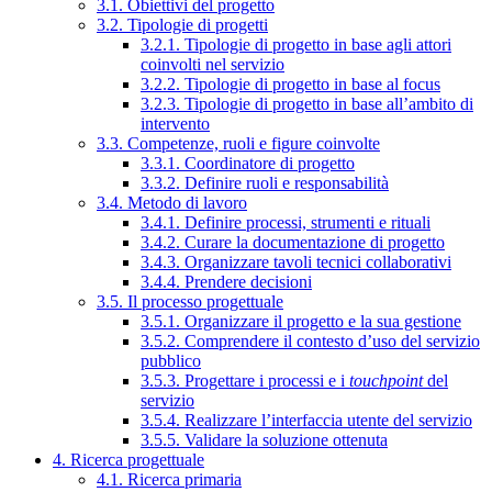
3.1. Obiettivi del progetto
3.2. Tipologie di progetti
3.2.1. Tipologie di progetto in base agli attori
coinvolti nel servizio
3.2.2. Tipologie di progetto in base al focus
3.2.3. Tipologie di progetto in base all’ambito di
intervento
3.3. Competenze, ruoli e figure coinvolte
3.3.1. Coordinatore di progetto
3.3.2. Definire ruoli e responsabilità
3.4. Metodo di lavoro
3.4.1. Definire processi, strumenti e rituali
3.4.2. Curare la documentazione di progetto
3.4.3. Organizzare tavoli tecnici collaborativi
3.4.4. Prendere decisioni
3.5. Il processo progettuale
3.5.1. Organizzare il progetto e la sua gestione
3.5.2. Comprendere il contesto d’uso del servizio
pubblico
3.5.3. Progettare i processi e i
touchpoint
del
servizio
3.5.4. Realizzare l’interfaccia utente del servizio
3.5.5. Validare la soluzione ottenuta
4. Ricerca progettuale
4.1. Ricerca primaria