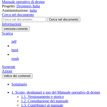
Manuale operativo di design
Progetto:
Designers Italia
Amministrazione:
italia
Cerca nel documento
Cerca nel documento
Informazioni
versione-corrente
Scarica
pdf
html
epub
Sorgente
Azioni
indice dei contenuti
Sommario
1. Scopo, destinatari e uso del Manuale operativo di design
1.1. Versionamento e storico
1.2. Consultazione del manuale
1.3. Contribuisci al manuale