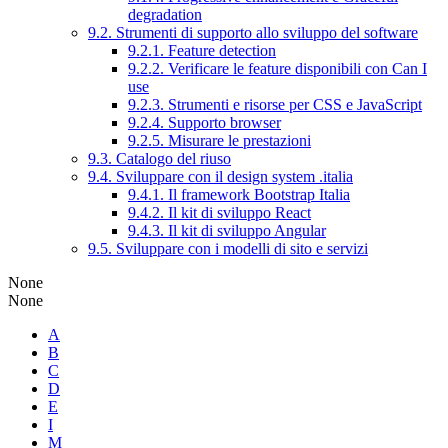
degradation
9.2. Strumenti di supporto allo sviluppo del software
9.2.1. Feature detection
9.2.2. Verificare le feature disponibili con Can I
use
9.2.3. Strumenti e risorse per CSS e JavaScript
9.2.4. Supporto browser
9.2.5. Misurare le prestazioni
9.3. Catalogo del riuso
9.4. Sviluppare con il design system .italia
9.4.1. Il framework Bootstrap Italia
9.4.2. Il kit di sviluppo React
9.4.3. Il kit di sviluppo Angular
9.5. Sviluppare con i modelli di sito e servizi
None
None
A
B
C
D
E
I
M