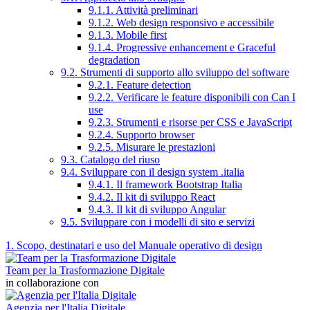
9.1.1. Attività preliminari
9.1.2. Web design responsivo e accessibile
9.1.3. Mobile first
9.1.4. Progressive enhancement e Graceful
degradation
9.2. Strumenti di supporto allo sviluppo del software
9.2.1. Feature detection
9.2.2. Verificare le feature disponibili con Can I
use
9.2.3. Strumenti e risorse per CSS e JavaScript
9.2.4. Supporto browser
9.2.5. Misurare le prestazioni
9.3. Catalogo del riuso
9.4. Sviluppare con il design system .italia
9.4.1. Il framework Bootstrap Italia
9.4.2. Il kit di sviluppo React
9.4.3. Il kit di sviluppo Angular
9.5. Sviluppare con i modelli di sito e servizi
1. Scopo, destinatari e uso del Manuale operativo di design
Team per la Trasformazione Digitale
in collaborazione con
Agenzia per l'Italia Digitale