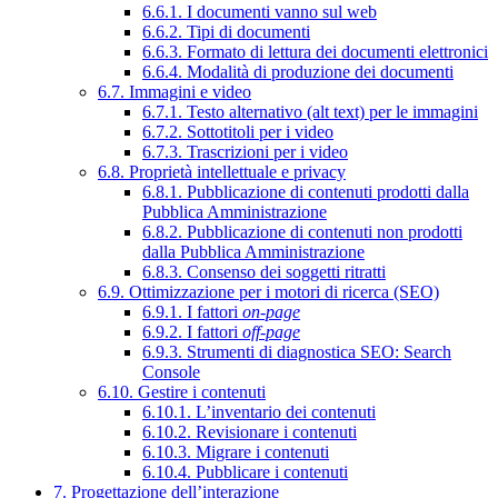
6.6.1. I documenti vanno sul web
6.6.2. Tipi di documenti
6.6.3. Formato di lettura dei documenti elettronici
6.6.4. Modalità di produzione dei documenti
6.7. Immagini e video
6.7.1. Testo alternativo (alt text) per le immagini
6.7.2. Sottotitoli per i video
6.7.3. Trascrizioni per i video
6.8. Proprietà intellettuale e privacy
6.8.1. Pubblicazione di contenuti prodotti dalla
Pubblica Amministrazione
6.8.2. Pubblicazione di contenuti non prodotti
dalla Pubblica Amministrazione
6.8.3. Consenso dei soggetti ritratti
6.9. Ottimizzazione per i motori di ricerca (SEO)
6.9.1. I fattori
on-page
6.9.2. I fattori
off-page
6.9.3. Strumenti di diagnostica SEO: Search
Console
6.10. Gestire i contenuti
6.10.1. L’inventario dei contenuti
6.10.2. Revisionare i contenuti
6.10.3. Migrare i contenuti
6.10.4. Pubblicare i contenuti
7. Progettazione dell’interazione