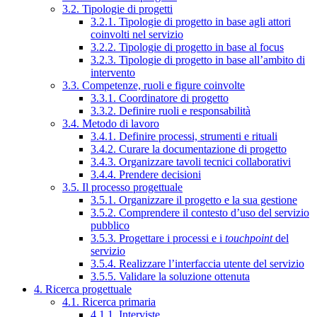
3.2. Tipologie di progetti
3.2.1. Tipologie di progetto in base agli attori
coinvolti nel servizio
3.2.2. Tipologie di progetto in base al focus
3.2.3. Tipologie di progetto in base all’ambito di
intervento
3.3. Competenze, ruoli e figure coinvolte
3.3.1. Coordinatore di progetto
3.3.2. Definire ruoli e responsabilità
3.4. Metodo di lavoro
3.4.1. Definire processi, strumenti e rituali
3.4.2. Curare la documentazione di progetto
3.4.3. Organizzare tavoli tecnici collaborativi
3.4.4. Prendere decisioni
3.5. Il processo progettuale
3.5.1. Organizzare il progetto e la sua gestione
3.5.2. Comprendere il contesto d’uso del servizio
pubblico
3.5.3. Progettare i processi e i
touchpoint
del
servizio
3.5.4. Realizzare l’interfaccia utente del servizio
3.5.5. Validare la soluzione ottenuta
4. Ricerca progettuale
4.1. Ricerca primaria
4.1.1. Interviste