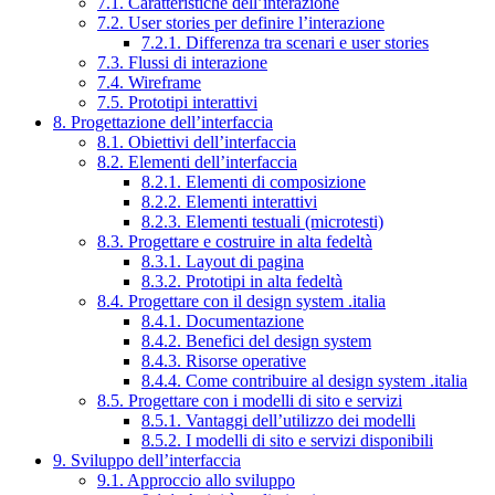
7.1. Caratteristiche dell’interazione
7.2. User stories per definire l’interazione
7.2.1. Differenza tra scenari e user stories
7.3. Flussi di interazione
7.4. Wireframe
7.5. Prototipi interattivi
8. Progettazione dell’interfaccia
8.1. Obiettivi dell’interfaccia
8.2. Elementi dell’interfaccia
8.2.1. Elementi di composizione
8.2.2. Elementi interattivi
8.2.3. Elementi testuali (microtesti)
8.3. Progettare e costruire in alta fedeltà
8.3.1. Layout di pagina
8.3.2. Prototipi in alta fedeltà
8.4. Progettare con il design system .italia
8.4.1. Documentazione
8.4.2. Benefici del design system
8.4.3. Risorse operative
8.4.4. Come contribuire al design system .italia
8.5. Progettare con i modelli di sito e servizi
8.5.1. Vantaggi dell’utilizzo dei modelli
8.5.2. I modelli di sito e servizi disponibili
9. Sviluppo dell’interfaccia
9.1. Approccio allo sviluppo