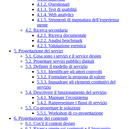
4.1.2. Questionari
4.1.3. Test di usabilità
4.1.4. Web analytics
4.1.5. Strumenti di mappatura dell’esperienza
utente
4.2. Ricerca secondaria
4.2.1. Ricerca documentale
4.2.2. Analisi benchmark
4.2.3. Valutazione euristica
5. Progettazione dei servizi
5.1. Cosa sono i servizi e il service design
5.2. Progettare servizi pubblici digitali
5.3. Definire il modello di servizio
5.3.1. Identificare gli attori coinvolti
5.3.2. Formulare la proposta di valore
5.3.3. Inquadrare gli elementi costitutivi del
servizio
5.4. Descrivere il funzionamento del servizio
5.4.1. Mappare l’ecosistema
5.4.2. Rappresentare i flussi di servizio
5.5. Co-progettare le soluzioni
5.5.1. Workshop di co-progettazione
6. Progettazione dei contenuti
6.1. Cos’è il content design
6.2. Ricerca utente sui contenuti e il linguaggio