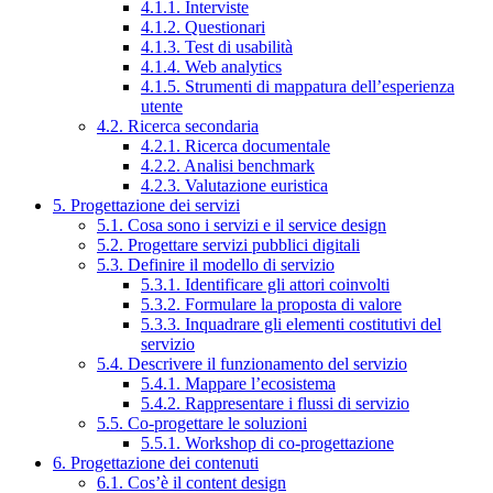
4.1.1. Interviste
4.1.2. Questionari
4.1.3. Test di usabilità
4.1.4. Web analytics
4.1.5. Strumenti di mappatura dell’esperienza
utente
4.2. Ricerca secondaria
4.2.1. Ricerca documentale
4.2.2. Analisi benchmark
4.2.3. Valutazione euristica
5. Progettazione dei servizi
5.1. Cosa sono i servizi e il service design
5.2. Progettare servizi pubblici digitali
5.3. Definire il modello di servizio
5.3.1. Identificare gli attori coinvolti
5.3.2. Formulare la proposta di valore
5.3.3. Inquadrare gli elementi costitutivi del
servizio
5.4. Descrivere il funzionamento del servizio
5.4.1. Mappare l’ecosistema
5.4.2. Rappresentare i flussi di servizio
5.5. Co-progettare le soluzioni
5.5.1. Workshop di co-progettazione
6. Progettazione dei contenuti
6.1. Cos’è il content design