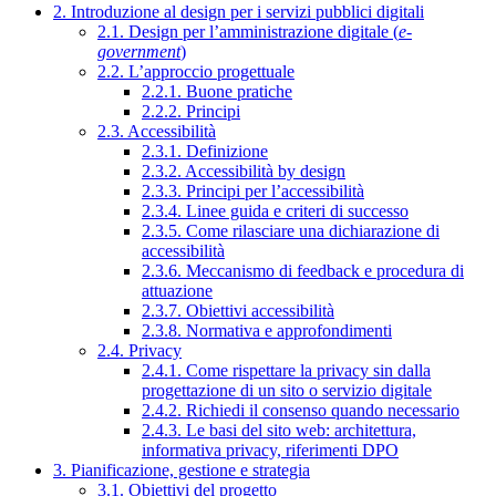
2. Introduzione al design per i servizi pubblici digitali
2.1. Design per l’amministrazione digitale (
e-
government
)
2.2. L’approccio progettuale
2.2.1. Buone pratiche
2.2.2. Principi
2.3. Accessibilità
2.3.1. Definizione
2.3.2. Accessibilità by design
2.3.3. Principi per l’accessibilità
2.3.4. Linee guida e criteri di successo
2.3.5. Come rilasciare una dichiarazione di
accessibilità
2.3.6. Meccanismo di feedback e procedura di
attuazione
2.3.7. Obiettivi accessibilità
2.3.8. Normativa e approfondimenti
2.4. Privacy
2.4.1. Come rispettare la privacy sin dalla
progettazione di un sito o servizio digitale
2.4.2. Richiedi il consenso quando necessario
2.4.3. Le basi del sito web: architettura,
informativa privacy, riferimenti DPO
3. Pianificazione, gestione e strategia
3.1. Obiettivi del progetto