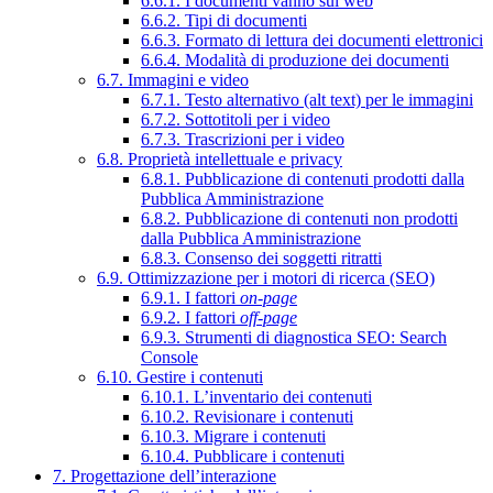
6.6.1. I documenti vanno sul web
6.6.2. Tipi di documenti
6.6.3. Formato di lettura dei documenti elettronici
6.6.4. Modalità di produzione dei documenti
6.7. Immagini e video
6.7.1. Testo alternativo (alt text) per le immagini
6.7.2. Sottotitoli per i video
6.7.3. Trascrizioni per i video
6.8. Proprietà intellettuale e privacy
6.8.1. Pubblicazione di contenuti prodotti dalla
Pubblica Amministrazione
6.8.2. Pubblicazione di contenuti non prodotti
dalla Pubblica Amministrazione
6.8.3. Consenso dei soggetti ritratti
6.9. Ottimizzazione per i motori di ricerca (SEO)
6.9.1. I fattori
on-page
6.9.2. I fattori
off-page
6.9.3. Strumenti di diagnostica SEO: Search
Console
6.10. Gestire i contenuti
6.10.1. L’inventario dei contenuti
6.10.2. Revisionare i contenuti
6.10.3. Migrare i contenuti
6.10.4. Pubblicare i contenuti
7. Progettazione dell’interazione