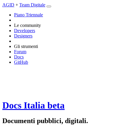
AGID
+
Team Digitale
Piano Triennale
Le community
Developers
Designers
Gli strumenti
Forum
Docs
GitHub
Docs Italia
beta
Documenti pubblici, digitali.