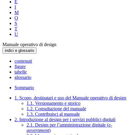
E
I
M
O
S
T
U
Manuale operativo di design
indici e glossario
contenuti
figure
tabelle
glossario
Sommario
1. Scopo, destinatari e uso del Manuale operativo di design
1.1. Versionamento e storico
1.2. Consultazione del manuale
1.3. Contribuisci al manuale
2. Introduzione al design per i servizi pubblici digitali
2.1. Design per l’amministrazione digitale (
e-
government
)