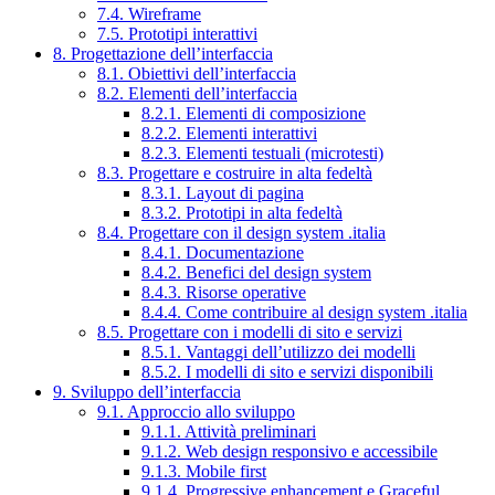
7.4. Wireframe
7.5. Prototipi interattivi
8. Progettazione dell’interfaccia
8.1. Obiettivi dell’interfaccia
8.2. Elementi dell’interfaccia
8.2.1. Elementi di composizione
8.2.2. Elementi interattivi
8.2.3. Elementi testuali (microtesti)
8.3. Progettare e costruire in alta fedeltà
8.3.1. Layout di pagina
8.3.2. Prototipi in alta fedeltà
8.4. Progettare con il design system .italia
8.4.1. Documentazione
8.4.2. Benefici del design system
8.4.3. Risorse operative
8.4.4. Come contribuire al design system .italia
8.5. Progettare con i modelli di sito e servizi
8.5.1. Vantaggi dell’utilizzo dei modelli
8.5.2. I modelli di sito e servizi disponibili
9. Sviluppo dell’interfaccia
9.1. Approccio allo sviluppo
9.1.1. Attività preliminari
9.1.2. Web design responsivo e accessibile
9.1.3. Mobile first
9.1.4. Progressive enhancement e Graceful