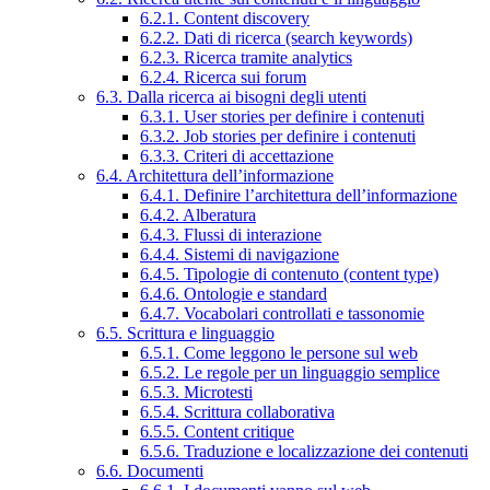
6.2.1. Content discovery
6.2.2. Dati di ricerca (search keywords)
6.2.3. Ricerca tramite analytics
6.2.4. Ricerca sui forum
6.3. Dalla ricerca ai bisogni degli utenti
6.3.1. User stories per definire i contenuti
6.3.2. Job stories per definire i contenuti
6.3.3. Criteri di accettazione
6.4. Architettura dell’informazione
6.4.1. Definire l’architettura dell’informazione
6.4.2. Alberatura
6.4.3. Flussi di interazione
6.4.4. Sistemi di navigazione
6.4.5. Tipologie di contenuto (content type)
6.4.6. Ontologie e standard
6.4.7. Vocabolari controllati e tassonomie
6.5. Scrittura e linguaggio
6.5.1. Come leggono le persone sul web
6.5.2. Le regole per un linguaggio semplice
6.5.3. Microtesti
6.5.4. Scrittura collaborativa
6.5.5. Content critique
6.5.6. Traduzione e localizzazione dei contenuti
6.6. Documenti