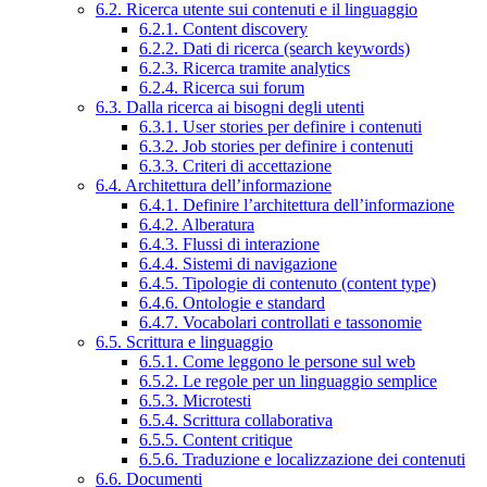
6.2. Ricerca utente sui contenuti e il linguaggio
6.2.1. Content discovery
6.2.2. Dati di ricerca (search keywords)
6.2.3. Ricerca tramite analytics
6.2.4. Ricerca sui forum
6.3. Dalla ricerca ai bisogni degli utenti
6.3.1. User stories per definire i contenuti
6.3.2. Job stories per definire i contenuti
6.3.3. Criteri di accettazione
6.4. Architettura dell’informazione
6.4.1. Definire l’architettura dell’informazione
6.4.2. Alberatura
6.4.3. Flussi di interazione
6.4.4. Sistemi di navigazione
6.4.5. Tipologie di contenuto (content type)
6.4.6. Ontologie e standard
6.4.7. Vocabolari controllati e tassonomie
6.5. Scrittura e linguaggio
6.5.1. Come leggono le persone sul web
6.5.2. Le regole per un linguaggio semplice
6.5.3. Microtesti
6.5.4. Scrittura collaborativa
6.5.5. Content critique
6.5.6. Traduzione e localizzazione dei contenuti
6.6. Documenti