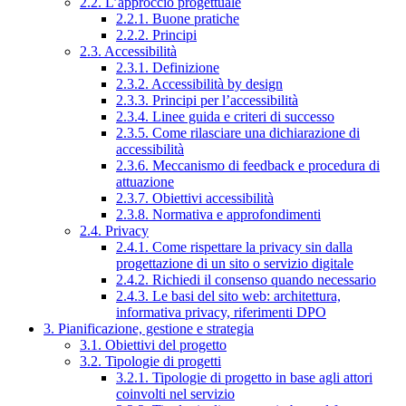
2.2. L’approccio progettuale
2.2.1. Buone pratiche
2.2.2. Principi
2.3. Accessibilità
2.3.1. Definizione
2.3.2. Accessibilità by design
2.3.3. Principi per l’accessibilità
2.3.4. Linee guida e criteri di successo
2.3.5. Come rilasciare una dichiarazione di
accessibilità
2.3.6. Meccanismo di feedback e procedura di
attuazione
2.3.7. Obiettivi accessibilità
2.3.8. Normativa e approfondimenti
2.4. Privacy
2.4.1. Come rispettare la privacy sin dalla
progettazione di un sito o servizio digitale
2.4.2. Richiedi il consenso quando necessario
2.4.3. Le basi del sito web: architettura,
informativa privacy, riferimenti DPO
3. Pianificazione, gestione e strategia
3.1. Obiettivi del progetto
3.2. Tipologie di progetti
3.2.1. Tipologie di progetto in base agli attori
coinvolti nel servizio