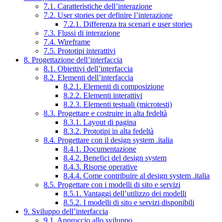
7.1. Caratteristiche dell’interazione
7.2. User stories per definire l’interazione
7.2.1. Differenza tra scenari e user stories
7.3. Flussi di interazione
7.4. Wireframe
7.5. Prototipi interattivi
8. Progettazione dell’interfaccia
8.1. Obiettivi dell’interfaccia
8.2. Elementi dell’interfaccia
8.2.1. Elementi di composizione
8.2.2. Elementi interattivi
8.2.3. Elementi testuali (microtesti)
8.3. Progettare e costruire in alta fedeltà
8.3.1. Layout di pagina
8.3.2. Prototipi in alta fedeltà
8.4. Progettare con il design system .italia
8.4.1. Documentazione
8.4.2. Benefici del design system
8.4.3. Risorse operative
8.4.4. Come contribuire al design system .italia
8.5. Progettare con i modelli di sito e servizi
8.5.1. Vantaggi dell’utilizzo dei modelli
8.5.2. I modelli di sito e servizi disponibili
9. Sviluppo dell’interfaccia
9.1. Approccio allo sviluppo