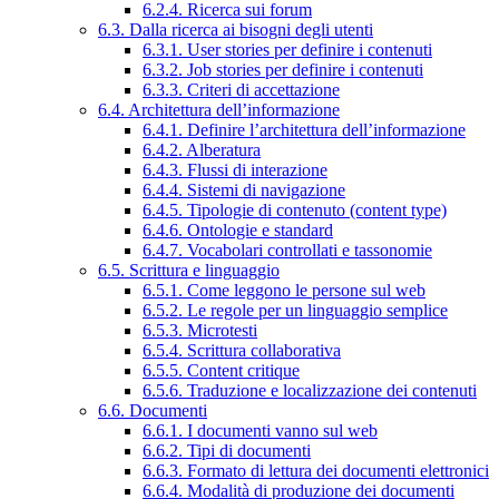
6.2.4. Ricerca sui forum
6.3. Dalla ricerca ai bisogni degli utenti
6.3.1. User stories per definire i contenuti
6.3.2. Job stories per definire i contenuti
6.3.3. Criteri di accettazione
6.4. Architettura dell’informazione
6.4.1. Definire l’architettura dell’informazione
6.4.2. Alberatura
6.4.3. Flussi di interazione
6.4.4. Sistemi di navigazione
6.4.5. Tipologie di contenuto (content type)
6.4.6. Ontologie e standard
6.4.7. Vocabolari controllati e tassonomie
6.5. Scrittura e linguaggio
6.5.1. Come leggono le persone sul web
6.5.2. Le regole per un linguaggio semplice
6.5.3. Microtesti
6.5.4. Scrittura collaborativa
6.5.5. Content critique
6.5.6. Traduzione e localizzazione dei contenuti
6.6. Documenti
6.6.1. I documenti vanno sul web
6.6.2. Tipi di documenti
6.6.3. Formato di lettura dei documenti elettronici
6.6.4. Modalità di produzione dei documenti