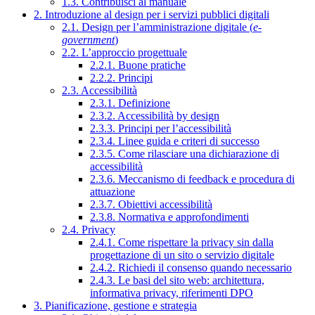
1.3. Contribuisci al manuale
2. Introduzione al design per i servizi pubblici digitali
2.1. Design per l’amministrazione digitale (
e-
government
)
2.2. L’approccio progettuale
2.2.1. Buone pratiche
2.2.2. Principi
2.3. Accessibilità
2.3.1. Definizione
2.3.2. Accessibilità by design
2.3.3. Principi per l’accessibilità
2.3.4. Linee guida e criteri di successo
2.3.5. Come rilasciare una dichiarazione di
accessibilità
2.3.6. Meccanismo di feedback e procedura di
attuazione
2.3.7. Obiettivi accessibilità
2.3.8. Normativa e approfondimenti
2.4. Privacy
2.4.1. Come rispettare la privacy sin dalla
progettazione di un sito o servizio digitale
2.4.2. Richiedi il consenso quando necessario
2.4.3. Le basi del sito web: architettura,
informativa privacy, riferimenti DPO
3. Pianificazione, gestione e strategia