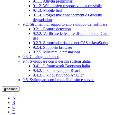
9.1.1. Attività preliminari
9.1.2. Web design responsivo e accessibile
9.1.3. Mobile first
9.1.4. Progressive enhancement e Graceful
degradation
9.2. Strumenti di supporto allo sviluppo del software
9.2.1. Feature detection
9.2.2. Verificare le feature disponibili con Can I
use
9.2.3. Strumenti e risorse per CSS e JavaScript
9.2.4. Supporto browser
9.2.5. Misurare le prestazioni
9.3. Catalogo del riuso
9.4. Sviluppare con il design system .italia
9.4.1. Il framework Bootstrap Italia
9.4.2. Il kit di sviluppo React
9.4.3. Il kit di sviluppo Angular
9.5. Sviluppare con i modelli di sito e servizi
glossario
A
B
C
D