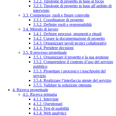
3.2.2. Tipologie di progetto in base al focus
3.2.3. Tipologie di progetto in base all’ambito di
intervento
3.3. Competenze, ruoli e figure coinvolte
3.3.1. Coordinatore di progetto
3.3.2. Definire ruoli e responsabilità
3.4. Metodo di lavoro
3.4.1. Definire processi, strumenti e rituali
3.4.2. Curare la documentazione di progetto
3.4.3. Organizzare tavoli tecnici collaborativi
3.4.4. Prendere decisioni
3.5. Il processo progettuale
3.5.1. Organizzare il progetto e la sua gestione
3.5.2. Comprendere il contesto d’uso del servizio
pubblico
3.5.3. Progettare i processi e i
touchpoint
del
servizio
3.5.4. Realizzare l’interfaccia utente del servizio
3.5.5. Validare la soluzione ottenuta
4. Ricerca progettuale
4.1. Ricerca primaria
4.1.1. Interviste
4.1.2. Questionari
4.1.3. Test di usabilità
4.1.4. Web analytics