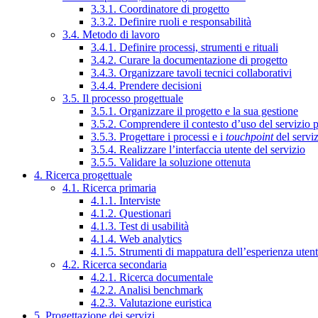
3.3.1. Coordinatore di progetto
3.3.2. Definire ruoli e responsabilità
3.4. Metodo di lavoro
3.4.1. Definire processi, strumenti e rituali
3.4.2. Curare la documentazione di progetto
3.4.3. Organizzare tavoli tecnici collaborativi
3.4.4. Prendere decisioni
3.5. Il processo progettuale
3.5.1. Organizzare il progetto e la sua gestione
3.5.2. Comprendere il contesto d’uso del servizio 
3.5.3. Progettare i processi e i
touchpoint
del servi
3.5.4. Realizzare l’interfaccia utente del servizio
3.5.5. Validare la soluzione ottenuta
4. Ricerca progettuale
4.1. Ricerca primaria
4.1.1. Interviste
4.1.2. Questionari
4.1.3. Test di usabilità
4.1.4. Web analytics
4.1.5. Strumenti di mappatura dell’esperienza uten
4.2. Ricerca secondaria
4.2.1. Ricerca documentale
4.2.2. Analisi benchmark
4.2.3. Valutazione euristica
5. Progettazione dei servizi