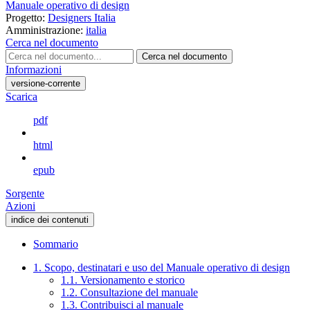
Manuale operativo di design
Progetto:
Designers Italia
Amministrazione:
italia
Cerca nel documento
Cerca nel documento
Informazioni
versione-corrente
Scarica
pdf
html
epub
Sorgente
Azioni
indice dei contenuti
Sommario
1. Scopo, destinatari e uso del Manuale operativo di design
1.1. Versionamento e storico
1.2. Consultazione del manuale
1.3. Contribuisci al manuale