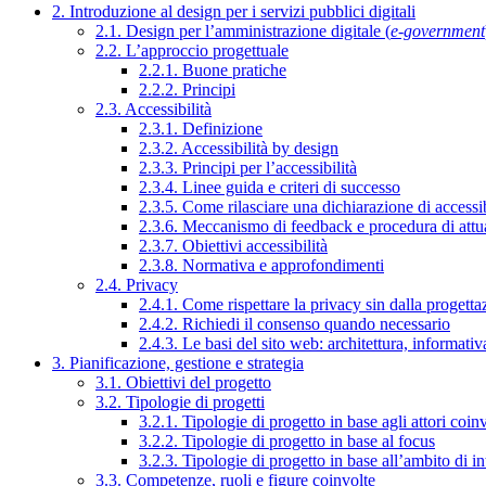
2. Introduzione al design per i servizi pubblici digitali
2.1. Design per l’amministrazione digitale (
e-government
2.2. L’approccio progettuale
2.2.1. Buone pratiche
2.2.2. Principi
2.3. Accessibilità
2.3.1. Definizione
2.3.2. Accessibilità by design
2.3.3. Principi per l’accessibilità
2.3.4. Linee guida e criteri di successo
2.3.5. Come rilasciare una dichiarazione di accessib
2.3.6. Meccanismo di feedback e procedura di attu
2.3.7. Obiettivi accessibilità
2.3.8. Normativa e approfondimenti
2.4. Privacy
2.4.1. Come rispettare la privacy sin dalla progettaz
2.4.2. Richiedi il consenso quando necessario
2.4.3. Le basi del sito web: architettura, informati
3. Pianificazione, gestione e strategia
3.1. Obiettivi del progetto
3.2. Tipologie di progetti
3.2.1. Tipologie di progetto in base agli attori coinv
3.2.2. Tipologie di progetto in base al focus
3.2.3. Tipologie di progetto in base all’ambito di i
3.3. Competenze, ruoli e figure coinvolte