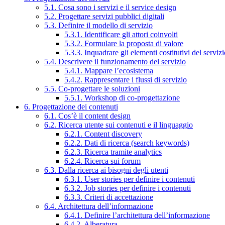
5.1. Cosa sono i servizi e il service design
5.2. Progettare servizi pubblici digitali
5.3. Definire il modello di servizio
5.3.1. Identificare gli attori coinvolti
5.3.2. Formulare la proposta di valore
5.3.3. Inquadrare gli elementi costitutivi del serviz
5.4. Descrivere il funzionamento del servizio
5.4.1. Mappare l’ecosistema
5.4.2. Rappresentare i flussi di servizio
5.5. Co-progettare le soluzioni
5.5.1. Workshop di co-progettazione
6. Progettazione dei contenuti
6.1. Cos’è il content design
6.2. Ricerca utente sui contenuti e il linguaggio
6.2.1. Content discovery
6.2.2. Dati di ricerca (search keywords)
6.2.3. Ricerca tramite analytics
6.2.4. Ricerca sui forum
6.3. Dalla ricerca ai bisogni degli utenti
6.3.1. User stories per definire i contenuti
6.3.2. Job stories per definire i contenuti
6.3.3. Criteri di accettazione
6.4. Architettura dell’informazione
6.4.1. Definire l’architettura dell’informazione
6.4.2. Alberatura