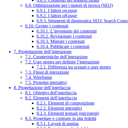
6.8.3. Consenso dei soggetti ritratti
6.9. Ottimizzazione per i motori di ricerca (SEO)
6.9.1. I fattori
on-page
6.9.2. I fattori
off-page
6.9.3. Strumenti di diagnostica SEO: Search Cons
6.10. Gestire i contenuti
6.10.1. L’inventario dei contenuti
6.10.2. Revisionare i contenuti
6.10.3. Migrare i contenuti
6.10.4. Pubblicare i contenuti
7. Progettazione dell’interazione
7.1. Caratteristiche dell’interazione
7.2. User stories per definire l’interazione
7.2.1. Differenza tra scenari e user stories
7.3. Flussi di interazione
7.4. Wireframe
7.5. Prototipi interattivi
8. Progettazione dell’interfaccia
8.1. Obiettivi dell’interfaccia
8.2. Elementi dell’interfaccia
8.2.1. Elementi di composizione
8.2.2. Elementi interattivi
8.2.3. Elementi testuali (microtesti)
8.3. Progettare e costruire in alta fedeltà
8.3.1. Layout di pagina