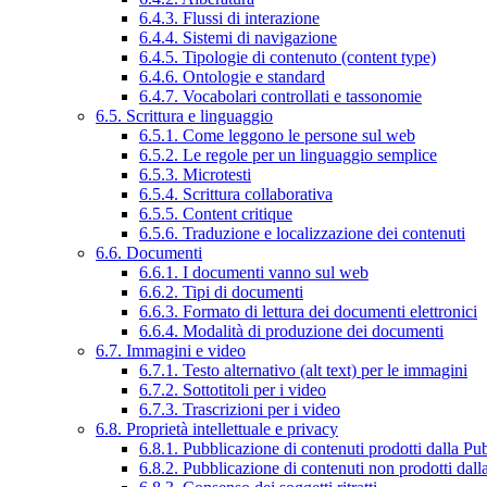
6.4.3. Flussi di interazione
6.4.4. Sistemi di navigazione
6.4.5. Tipologie di contenuto (content type)
6.4.6. Ontologie e standard
6.4.7. Vocabolari controllati e tassonomie
6.5. Scrittura e linguaggio
6.5.1. Come leggono le persone sul web
6.5.2. Le regole per un linguaggio semplice
6.5.3. Microtesti
6.5.4. Scrittura collaborativa
6.5.5. Content critique
6.5.6. Traduzione e localizzazione dei contenuti
6.6. Documenti
6.6.1. I documenti vanno sul web
6.6.2. Tipi di documenti
6.6.3. Formato di lettura dei documenti elettronici
6.6.4. Modalità di produzione dei documenti
6.7. Immagini e video
6.7.1. Testo alternativo (alt text) per le immagini
6.7.2. Sottotitoli per i video
6.7.3. Trascrizioni per i video
6.8. Proprietà intellettuale e privacy
6.8.1. Pubblicazione di contenuti prodotti dalla P
6.8.2. Pubblicazione di contenuti non prodotti dal