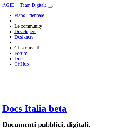
AGID
+
Team Digitale
Piano Triennale
Le community
Developers
Designers
Gli strumenti
Forum
Docs
GitHub
Docs Italia
beta
Documenti pubblici, digitali.