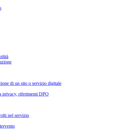
)
ilità
azione
ione di un sito o servizio digitale
va privacy, riferimenti DPO
olti nel servizio
ntervento