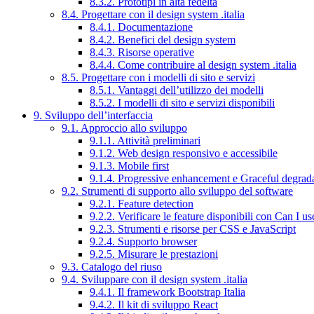
8.3.2. Prototipi in alta fedeltà
8.4. Progettare con il design system .italia
8.4.1. Documentazione
8.4.2. Benefici del design system
8.4.3. Risorse operative
8.4.4. Come contribuire al design system .italia
8.5. Progettare con i modelli di sito e servizi
8.5.1. Vantaggi dell’utilizzo dei modelli
8.5.2. I modelli di sito e servizi disponibili
9. Sviluppo dell’interfaccia
9.1. Approccio allo sviluppo
9.1.1. Attività preliminari
9.1.2. Web design responsivo e accessibile
9.1.3. Mobile first
9.1.4. Progressive enhancement e Graceful degrad
9.2. Strumenti di supporto allo sviluppo del software
9.2.1. Feature detection
9.2.2. Verificare le feature disponibili con Can I us
9.2.3. Strumenti e risorse per CSS e JavaScript
9.2.4. Supporto browser
9.2.5. Misurare le prestazioni
9.3. Catalogo del riuso
9.4. Sviluppare con il design system .italia
9.4.1. Il framework Bootstrap Italia
9.4.2. Il kit di sviluppo React