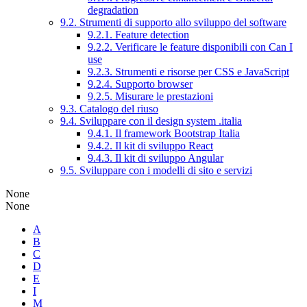
degradation
9.2. Strumenti di supporto allo sviluppo del software
9.2.1. Feature detection
9.2.2. Verificare le feature disponibili con Can I
use
9.2.3. Strumenti e risorse per CSS e JavaScript
9.2.4. Supporto browser
9.2.5. Misurare le prestazioni
9.3. Catalogo del riuso
9.4. Sviluppare con il design system .italia
9.4.1. Il framework Bootstrap Italia
9.4.2. Il kit di sviluppo React
9.4.3. Il kit di sviluppo Angular
9.5. Sviluppare con i modelli di sito e servizi
None
None
A
B
C
D
E
I
M