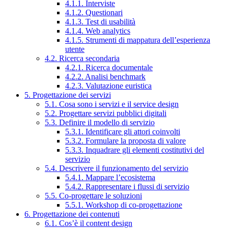
4.1.1. Interviste
4.1.2. Questionari
4.1.3. Test di usabilità
4.1.4. Web analytics
4.1.5. Strumenti di mappatura dell’esperienza
utente
4.2. Ricerca secondaria
4.2.1. Ricerca documentale
4.2.2. Analisi benchmark
4.2.3. Valutazione euristica
5. Progettazione dei servizi
5.1. Cosa sono i servizi e il service design
5.2. Progettare servizi pubblici digitali
5.3. Definire il modello di servizio
5.3.1. Identificare gli attori coinvolti
5.3.2. Formulare la proposta di valore
5.3.3. Inquadrare gli elementi costitutivi del
servizio
5.4. Descrivere il funzionamento del servizio
5.4.1. Mappare l’ecosistema
5.4.2. Rappresentare i flussi di servizio
5.5. Co-progettare le soluzioni
5.5.1. Workshop di co-progettazione
6. Progettazione dei contenuti
6.1. Cos’è il content design