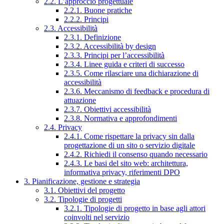
2.2. L’approccio progettuale
2.2.1. Buone pratiche
2.2.2. Principi
2.3. Accessibilità
2.3.1. Definizione
2.3.2. Accessibilità by design
2.3.3. Principi per l’accessibilità
2.3.4. Linee guida e criteri di successo
2.3.5. Come rilasciare una dichiarazione di
accessibilità
2.3.6. Meccanismo di feedback e procedura di
attuazione
2.3.7. Obiettivi accessibilità
2.3.8. Normativa e approfondimenti
2.4. Privacy
2.4.1. Come rispettare la privacy sin dalla
progettazione di un sito o servizio digitale
2.4.2. Richiedi il consenso quando necessario
2.4.3. Le basi del sito web: architettura,
informativa privacy, riferimenti DPO
3. Pianificazione, gestione e strategia
3.1. Obiettivi del progetto
3.2. Tipologie di progetti
3.2.1. Tipologie di progetto in base agli attori
coinvolti nel servizio