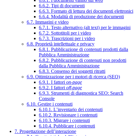
6.6.1. I documenti vanno sul web
6.6.2. Tipi di documenti
6.6.3. Formato di lettura dei documenti elettronici
6.6.4. Modalità di produzione dei documenti
6.7. Immagini e video
6.7.1. Testo alternativo (alt text) per le immagini
6.7.2. Sottotitoli per i video
6.7.3. Trascrizioni per i video
6.8. Proprietà intellettuale e privacy
6.8.1. Pubblicazione di contenuti prodotti dalla
Pubblica Amministrazione
6.8.2. Pubblicazione di contenuti non prodotti
dalla Pubblica Amministrazione
6.8.3. Consenso dei soggetti ritratti
6.9. Ottimizzazione per i motori di ricerca (SEO)
6.9.1. I fattori
on-page
6.9.2. I fattori
off-page
6.9.3. Strumenti di diagnostica SEO: Search
Console
6.10. Gestire i contenuti
6.10.1. L’inventario dei contenuti
6.10.2. Revisionare i contenuti
6.10.3. Migrare i contenuti
6.10.4. Pubblicare i contenuti
7. Progettazione dell’interazione