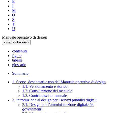
E
I
M
O
S
T
U
Manuale operativo di design
indici e glossario
contenuti
figure
tabelle
glossario
Sommario
1. Scopo, destinatari e uso del Manuale operativo di design
1.1. Versionamento e storico
1.2. Consultazione del manuale
1.3. Contribuisci al manuale
2. Introduzione al design per i servizi pubblici digitali
2.1. Design per l’amministrazione digitale (
e-
government
)