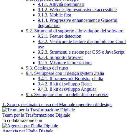
9.1.1. Attività preliminari
9.1.2. Web design responsivo e accessibile
9.1.3. Mobile first
9.1.4. Progressive enhancement e Graceful
degradation
9.2. Strumenti di supporto allo sviluppo del software
9.2.1. Feature detection
9.2.2. Verificare le feature disponibili con Can I
use
9.2.3. Strumenti e risorse per CSS e JavaScript
9.2.4. Supporto browser
9.2.5. Misurare le prestazioni
9.3. Catalogo del riuso
9.4. Sviluppare con il design system .italia
9.4.1. Il framework Bootstrap Italia
9.4.2. Il kit di sviluppo React
9.4.3. Il kit di sviluppo Angular
9.5. Sviluppare con i modelli di sito e servizi
1. Scopo, destinatari e uso del Manuale operativo di design
Team per la Trasformazione Digitale
in collaborazione con
Agenzia per l'Italia Digitale