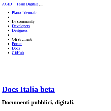
AGID
+
Team Digitale
Piano Triennale
Le community
Developers
Designers
Gli strumenti
Forum
Docs
GitHub
Docs Italia
beta
Documenti pubblici, digitali.