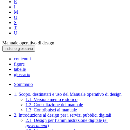
E
I
M
O
S
T
U
Manuale operativo di design
indici e glossario
contenuti
figure
tabelle
glossario
Sommario
1. Scopo, destinatari e uso del Manuale operativo di design
1.1. Versionamento e storico
1.2. Consultazione del manuale
1.3. Contribuisci al manuale
2. Introduzione al design per i servizi pubblici digitali
2.1. Design per l’amministrazione digitale (
e-
government
)