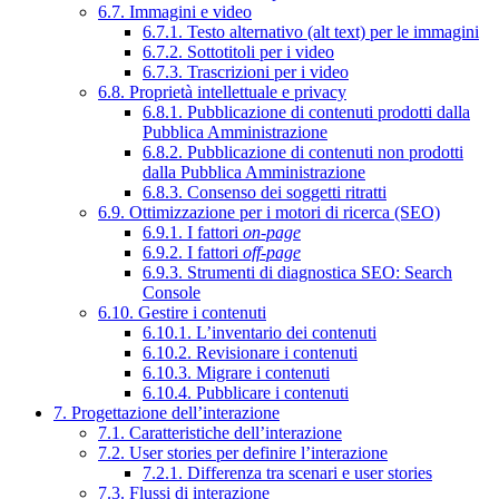
6.7. Immagini e video
6.7.1. Testo alternativo (alt text) per le immagini
6.7.2. Sottotitoli per i video
6.7.3. Trascrizioni per i video
6.8. Proprietà intellettuale e privacy
6.8.1. Pubblicazione di contenuti prodotti dalla
Pubblica Amministrazione
6.8.2. Pubblicazione di contenuti non prodotti
dalla Pubblica Amministrazione
6.8.3. Consenso dei soggetti ritratti
6.9. Ottimizzazione per i motori di ricerca (SEO)
6.9.1. I fattori
on-page
6.9.2. I fattori
off-page
6.9.3. Strumenti di diagnostica SEO: Search
Console
6.10. Gestire i contenuti
6.10.1. L’inventario dei contenuti
6.10.2. Revisionare i contenuti
6.10.3. Migrare i contenuti
6.10.4. Pubblicare i contenuti
7. Progettazione dell’interazione
7.1. Caratteristiche dell’interazione
7.2. User stories per definire l’interazione
7.2.1. Differenza tra scenari e user stories
7.3. Flussi di interazione