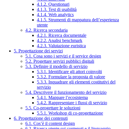
4.1.2. Questionari
4.1.3. Test di usabilità
4.1.4. Web analytics
4.1.5. Strumenti di mappatura dell’esperienza
utente
4.2. Ricerca secondaria
4.2.1. Ricerca documentale
4.2.2. Analisi benchmark
4.2.3. Valutazione euristica
5. Progettazione dei servizi
5.1. Cosa sono i servizi e il service design
5.2. Progettare servizi pubblici digitali
5.3. Definire il modello di servizio
5.3.1. Identificare gli attori coinvolti
5.3.2. Formulare la proposta di valore
5.3.3. Inquadrare gli elementi costitutivi del
servizio
5.4. Descrivere il funzionamento del servizio
5.4.1. Mappare l’ecosistema
5.4.2. Rappresentare i flussi di servizio
5.5. Co-progettare le soluzioni
5.5.1. Workshop di co-progettazione
6. Progettazione dei contenuti
6.1. Cos’è il content design
6.2. Ricerca utente sui contenuti e il linguaggio