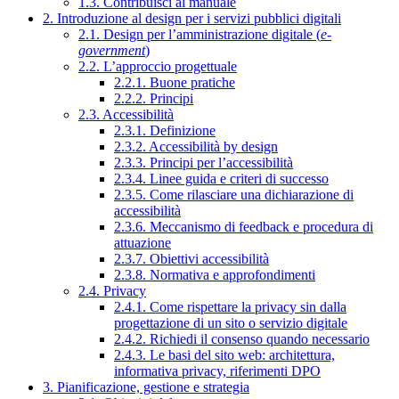
1.3. Contribuisci al manuale
2. Introduzione al design per i servizi pubblici digitali
2.1. Design per l’amministrazione digitale (
e-
government
)
2.2. L’approccio progettuale
2.2.1. Buone pratiche
2.2.2. Principi
2.3. Accessibilità
2.3.1. Definizione
2.3.2. Accessibilità by design
2.3.3. Principi per l’accessibilità
2.3.4. Linee guida e criteri di successo
2.3.5. Come rilasciare una dichiarazione di
accessibilità
2.3.6. Meccanismo di feedback e procedura di
attuazione
2.3.7. Obiettivi accessibilità
2.3.8. Normativa e approfondimenti
2.4. Privacy
2.4.1. Come rispettare la privacy sin dalla
progettazione di un sito o servizio digitale
2.4.2. Richiedi il consenso quando necessario
2.4.3. Le basi del sito web: architettura,
informativa privacy, riferimenti DPO
3. Pianificazione, gestione e strategia