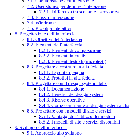
7.1. Caratteristiche dell’interazione
7.2. User stories per definire l’interazione
7.2.1. Differenza tra scenari e user stories
7.3. Flussi di interazione
7.4. Wireframe
7.5. Prototipi interattivi
8. Progettazione dell’interfaccia
8.1. Obiettivi dell’interfaccia
8.2. Elementi dell’interfaccia
8.2.1. Elementi di composizione
8.2.2. Elementi interattivi
8.2.3. Elementi testuali (microtesti)
8.3. Progettare e costruire in alta fedeltà
8.3.1. Layout di pagina
8.3.2. Prototipi in alta fedeltà
8.4. Progettare con il design system .italia
8.4.1. Documentazione
8.4.2. Benefici del design system
8.4.3. Risorse operative
8.4.4. Come contribuire al design system .italia
8.5. Progettare con i modelli di sito e servizi
8.5.1. Vantaggi dell’utilizzo dei modelli
8.5.2. I modelli di sito e servizi disponibili
9. Sviluppo dell’interfaccia
9.1. Approccio allo sviluppo