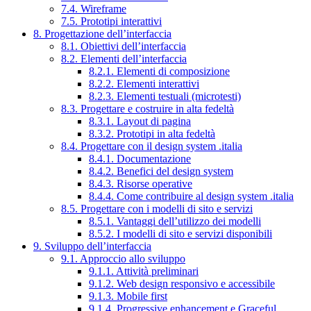
7.4. Wireframe
7.5. Prototipi interattivi
8. Progettazione dell’interfaccia
8.1. Obiettivi dell’interfaccia
8.2. Elementi dell’interfaccia
8.2.1. Elementi di composizione
8.2.2. Elementi interattivi
8.2.3. Elementi testuali (microtesti)
8.3. Progettare e costruire in alta fedeltà
8.3.1. Layout di pagina
8.3.2. Prototipi in alta fedeltà
8.4. Progettare con il design system .italia
8.4.1. Documentazione
8.4.2. Benefici del design system
8.4.3. Risorse operative
8.4.4. Come contribuire al design system .italia
8.5. Progettare con i modelli di sito e servizi
8.5.1. Vantaggi dell’utilizzo dei modelli
8.5.2. I modelli di sito e servizi disponibili
9. Sviluppo dell’interfaccia
9.1. Approccio allo sviluppo
9.1.1. Attività preliminari
9.1.2. Web design responsivo e accessibile
9.1.3. Mobile first
9.1.4. Progressive enhancement e Graceful