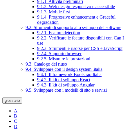
9.1.1. Attività preliminari
9.1.2. Web design responsivo e accessibile
9.1.3. Mobile first
9.1.4. Progressive enhancement e Graceful
degradation
9.2. Strumenti di supporto allo sviluppo del software
9.2.1. Feature detection
9.2.2. Verificare le feature disponibili con Can I
use
9.2.3. Strumenti e risorse per CSS e JavaScript
9.2.4. Supporto browser
9.2.5. Misurare le prestazioni
9.3. Catalogo del riuso
9.4. Sviluppare con il design system .italia
9.4.1. Il framework Bootstrap Italia
9.4.2. Il kit di sviluppo React
9.4.3. Il kit di sviluppo Angular
9.5. Sviluppare con i modelli di sito e servizi
glossario
A
B
C
D