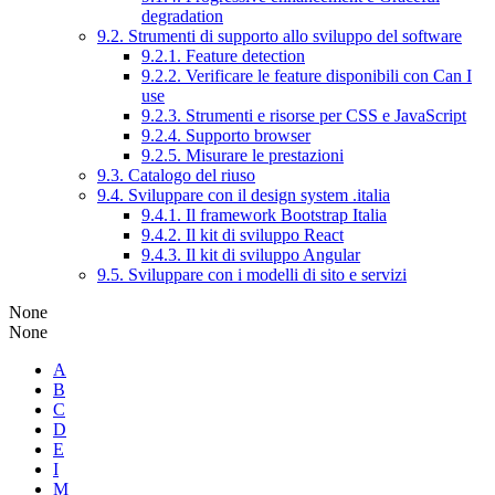
degradation
9.2. Strumenti di supporto allo sviluppo del software
9.2.1. Feature detection
9.2.2. Verificare le feature disponibili con Can I
use
9.2.3. Strumenti e risorse per CSS e JavaScript
9.2.4. Supporto browser
9.2.5. Misurare le prestazioni
9.3. Catalogo del riuso
9.4. Sviluppare con il design system .italia
9.4.1. Il framework Bootstrap Italia
9.4.2. Il kit di sviluppo React
9.4.3. Il kit di sviluppo Angular
9.5. Sviluppare con i modelli di sito e servizi
None
None
A
B
C
D
E
I
M