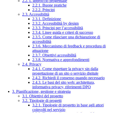
2.2. L’approccio progettuale
2.2.1. Buone pratiche
2.2.2. Principi
2.3. Accessibilità
2.3.1. Definizione
2.3.2. Accessibilità by design
2.3.3. Principi per l’accessibilità
2.3.4. Linee guida e criteri di successo
2.3.5. Come rilasciare una dichiarazione di
accessibilità
2.3.6. Meccanismo di feedback e procedura di
attuazione
2.3.7. Obiettivi accessibilità
2.3.8. Normativa e approfondimenti
2.4. Privacy
2.4.1. Come rispettare la privacy sin dalla
progettazione di un sito o servizio digitale
2.4.2. Richiedi il consenso quando necessario
2.4.3. Le basi del sito web: architettura,
informativa privacy, riferimenti DPO
3. Pianificazione, gestione e strategia
3.1. Obiettivi del progetto
3.2. Tipologie di progetti
3.2.1. Tipologie di progetto in base agli attori
coinvolti nel servizio