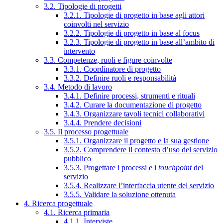
3.2. Tipologie di progetti
3.2.1. Tipologie di progetto in base agli attori
coinvolti nel servizio
3.2.2. Tipologie di progetto in base al focus
3.2.3. Tipologie di progetto in base all’ambito di
intervento
3.3. Competenze, ruoli e figure coinvolte
3.3.1. Coordinatore di progetto
3.3.2. Definire ruoli e responsabilità
3.4. Metodo di lavoro
3.4.1. Definire processi, strumenti e rituali
3.4.2. Curare la documentazione di progetto
3.4.3. Organizzare tavoli tecnici collaborativi
3.4.4. Prendere decisioni
3.5. Il processo progettuale
3.5.1. Organizzare il progetto e la sua gestione
3.5.2. Comprendere il contesto d’uso del servizio
pubblico
3.5.3. Progettare i processi e i
touchpoint
del
servizio
3.5.4. Realizzare l’interfaccia utente del servizio
3.5.5. Validare la soluzione ottenuta
4. Ricerca progettuale
4.1. Ricerca primaria
4.1.1. Interviste