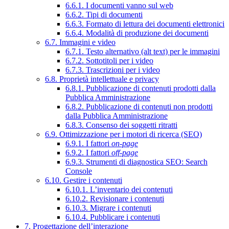
6.6.1. I documenti vanno sul web
6.6.2. Tipi di documenti
6.6.3. Formato di lettura dei documenti elettronici
6.6.4. Modalità di produzione dei documenti
6.7. Immagini e video
6.7.1. Testo alternativo (alt text) per le immagini
6.7.2. Sottotitoli per i video
6.7.3. Trascrizioni per i video
6.8. Proprietà intellettuale e privacy
6.8.1. Pubblicazione di contenuti prodotti dalla
Pubblica Amministrazione
6.8.2. Pubblicazione di contenuti non prodotti
dalla Pubblica Amministrazione
6.8.3. Consenso dei soggetti ritratti
6.9. Ottimizzazione per i motori di ricerca (SEO)
6.9.1. I fattori
on-page
6.9.2. I fattori
off-page
6.9.3. Strumenti di diagnostica SEO: Search
Console
6.10. Gestire i contenuti
6.10.1. L’inventario dei contenuti
6.10.2. Revisionare i contenuti
6.10.3. Migrare i contenuti
6.10.4. Pubblicare i contenuti
7. Progettazione dell’interazione