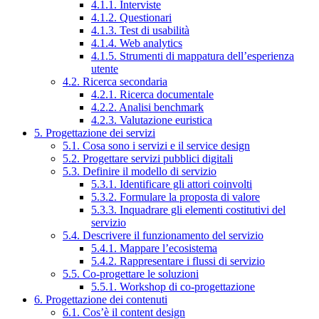
4.1.1. Interviste
4.1.2. Questionari
4.1.3. Test di usabilità
4.1.4. Web analytics
4.1.5. Strumenti di mappatura dell’esperienza
utente
4.2. Ricerca secondaria
4.2.1. Ricerca documentale
4.2.2. Analisi benchmark
4.2.3. Valutazione euristica
5. Progettazione dei servizi
5.1. Cosa sono i servizi e il service design
5.2. Progettare servizi pubblici digitali
5.3. Definire il modello di servizio
5.3.1. Identificare gli attori coinvolti
5.3.2. Formulare la proposta di valore
5.3.3. Inquadrare gli elementi costitutivi del
servizio
5.4. Descrivere il funzionamento del servizio
5.4.1. Mappare l’ecosistema
5.4.2. Rappresentare i flussi di servizio
5.5. Co-progettare le soluzioni
5.5.1. Workshop di co-progettazione
6. Progettazione dei contenuti
6.1. Cos’è il content design