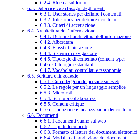
6.2.4. Ricerca sui forum
6.3. Dalla ricerca ai bisogni degli utenti
6.3.1. User stories per definire i contenuti
6.3.2. Job stories per definire i contenuti
6.3.3. Criteri di accettazione
6.4. Architettura dell’informazione
6.4.1. Definire l’architettura dell’informazione
6.4.2. Alberatura
6.4.3. Flussi di interazione
6.4.4. Sistemi di navigazione
6.4.5. Tipologie di contenuto (content type)
6.4.6. Ontologie e standard
6.4.7. Vocabolari controllati e tassonomie
6.5. Scrittura e linguaggio
6.5.1. Come leggono le persone sul web
6.5.2. Le regole per un linguaggio semplice
6.5.3. Microtesti
6.5.4. Scrittura collaborativa
6.5.5. Content critique
6.5.6. Traduzione e localizzazione dei contenuti
6.6. Documenti
6.6.1. I documenti vanno sul web
6.6.2. Tipi di documenti
6.6.3. Formato di lettura dei documenti elettronici
6.6.4. Modalità di produzione dei documenti