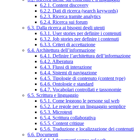
6.2.1. Content discovery
6.2.2. Dati di ricerca (search keywords)
6.2.3. Ricerca tramite analytics
6.2.4. Ricerca sui forum
6.3. Dalla ricerca ai bisogni degli utenti
6.3.1. User stories per definire i contenuti
6.3.2. Job stories per definire i contenuti
6.3.3. Criteri di accettazione
6.4. Architettura dell’informazione
6.4.1. Definire l’architettura dell’informazione
6.4.2. Alberatura
6.4.3. Flussi di interazione
6.4.4. Sistemi di navigazione
6.4.5. Tipologie di contenuto (content type)
6.4.6. Ontologie e standard
6.4.7. Vocabolari controllati e tassonomie
6.5. Scrittura e linguaggio
6.5.1. Come leggono le persone sul web
6.5.2. Le regole per un linguaggio semplice
6.5.3. Microtesti
6.5.4. Scrittura collaborativa
6.5.5. Content critique
6.5.6. Traduzione e localizzazione dei contenuti
6.6. Documenti