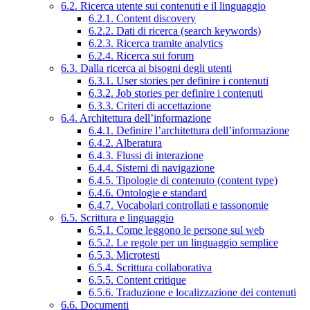
6.2. Ricerca utente sui contenuti e il linguaggio
6.2.1. Content discovery
6.2.2. Dati di ricerca (search keywords)
6.2.3. Ricerca tramite analytics
6.2.4. Ricerca sui forum
6.3. Dalla ricerca ai bisogni degli utenti
6.3.1. User stories per definire i contenuti
6.3.2. Job stories per definire i contenuti
6.3.3. Criteri di accettazione
6.4. Architettura dell’informazione
6.4.1. Definire l’architettura dell’informazione
6.4.2. Alberatura
6.4.3. Flussi di interazione
6.4.4. Sistemi di navigazione
6.4.5. Tipologie di contenuto (content type)
6.4.6. Ontologie e standard
6.4.7. Vocabolari controllati e tassonomie
6.5. Scrittura e linguaggio
6.5.1. Come leggono le persone sul web
6.5.2. Le regole per un linguaggio semplice
6.5.3. Microtesti
6.5.4. Scrittura collaborativa
6.5.5. Content critique
6.5.6. Traduzione e localizzazione dei contenuti
6.6. Documenti