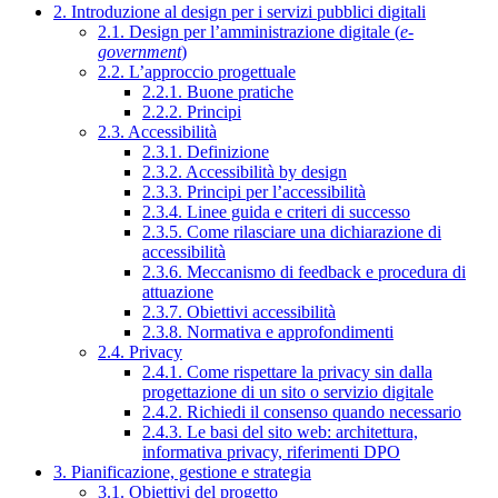
2. Introduzione al design per i servizi pubblici digitali
2.1. Design per l’amministrazione digitale (
e-
government
)
2.2. L’approccio progettuale
2.2.1. Buone pratiche
2.2.2. Principi
2.3. Accessibilità
2.3.1. Definizione
2.3.2. Accessibilità by design
2.3.3. Principi per l’accessibilità
2.3.4. Linee guida e criteri di successo
2.3.5. Come rilasciare una dichiarazione di
accessibilità
2.3.6. Meccanismo di feedback e procedura di
attuazione
2.3.7. Obiettivi accessibilità
2.3.8. Normativa e approfondimenti
2.4. Privacy
2.4.1. Come rispettare la privacy sin dalla
progettazione di un sito o servizio digitale
2.4.2. Richiedi il consenso quando necessario
2.4.3. Le basi del sito web: architettura,
informativa privacy, riferimenti DPO
3. Pianificazione, gestione e strategia
3.1. Obiettivi del progetto