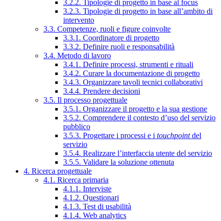
3.2.2. Tipologie di progetto in base al focus
3.2.3. Tipologie di progetto in base all’ambito di
intervento
3.3. Competenze, ruoli e figure coinvolte
3.3.1. Coordinatore di progetto
3.3.2. Definire ruoli e responsabilità
3.4. Metodo di lavoro
3.4.1. Definire processi, strumenti e rituali
3.4.2. Curare la documentazione di progetto
3.4.3. Organizzare tavoli tecnici collaborativi
3.4.4. Prendere decisioni
3.5. Il processo progettuale
3.5.1. Organizzare il progetto e la sua gestione
3.5.2. Comprendere il contesto d’uso del servizio
pubblico
3.5.3. Progettare i processi e i
touchpoint
del
servizio
3.5.4. Realizzare l’interfaccia utente del servizio
3.5.5. Validare la soluzione ottenuta
4. Ricerca progettuale
4.1. Ricerca primaria
4.1.1. Interviste
4.1.2. Questionari
4.1.3. Test di usabilità
4.1.4. Web analytics