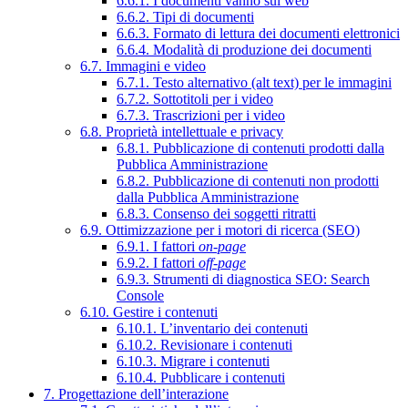
6.6.1. I documenti vanno sul web
6.6.2. Tipi di documenti
6.6.3. Formato di lettura dei documenti elettronici
6.6.4. Modalità di produzione dei documenti
6.7. Immagini e video
6.7.1. Testo alternativo (alt text) per le immagini
6.7.2. Sottotitoli per i video
6.7.3. Trascrizioni per i video
6.8. Proprietà intellettuale e privacy
6.8.1. Pubblicazione di contenuti prodotti dalla
Pubblica Amministrazione
6.8.2. Pubblicazione di contenuti non prodotti
dalla Pubblica Amministrazione
6.8.3. Consenso dei soggetti ritratti
6.9. Ottimizzazione per i motori di ricerca (SEO)
6.9.1. I fattori
on-page
6.9.2. I fattori
off-page
6.9.3. Strumenti di diagnostica SEO: Search
Console
6.10. Gestire i contenuti
6.10.1. L’inventario dei contenuti
6.10.2. Revisionare i contenuti
6.10.3. Migrare i contenuti
6.10.4. Pubblicare i contenuti
7. Progettazione dell’interazione