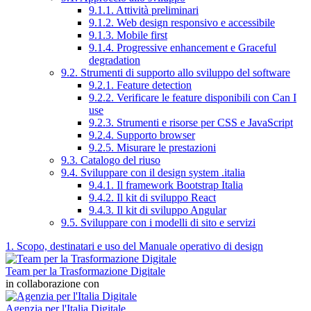
9.1.1. Attività preliminari
9.1.2. Web design responsivo e accessibile
9.1.3. Mobile first
9.1.4. Progressive enhancement e Graceful
degradation
9.2. Strumenti di supporto allo sviluppo del software
9.2.1. Feature detection
9.2.2. Verificare le feature disponibili con Can I
use
9.2.3. Strumenti e risorse per CSS e JavaScript
9.2.4. Supporto browser
9.2.5. Misurare le prestazioni
9.3. Catalogo del riuso
9.4. Sviluppare con il design system .italia
9.4.1. Il framework Bootstrap Italia
9.4.2. Il kit di sviluppo React
9.4.3. Il kit di sviluppo Angular
9.5. Sviluppare con i modelli di sito e servizi
1. Scopo, destinatari e uso del Manuale operativo di design
Team per la Trasformazione Digitale
in collaborazione con
Agenzia per l'Italia Digitale