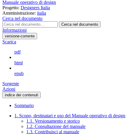
Manuale operativo di design
Progetto:
Designers Italia
Amministrazione:
italia
Cerca nel documento
Cerca nel documento
Informazioni
versione-corrente
Scarica
pdf
html
epub
Sorgente
Azioni
indice dei contenuti
Sommario
1. Scopo, destinatari e uso del Manuale operativo di design
1.1. Versionamento e storico
1.2. Consultazione del manuale
1.3. Contribuisci al manuale