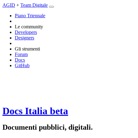
AGID
+
Team Digitale
Piano Triennale
Le community
Developers
Designers
Gli strumenti
Forum
Docs
GitHub
Docs Italia
beta
Documenti pubblici, digitali.