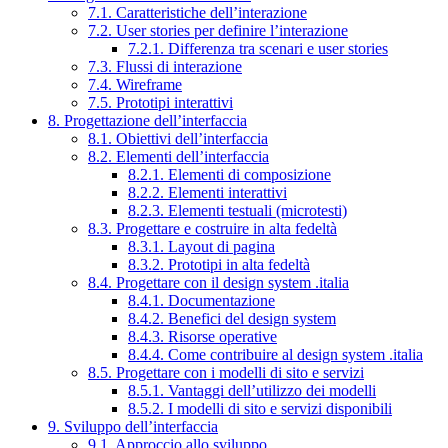
7.1. Caratteristiche dell’interazione
7.2. User stories per definire l’interazione
7.2.1. Differenza tra scenari e user stories
7.3. Flussi di interazione
7.4. Wireframe
7.5. Prototipi interattivi
8. Progettazione dell’interfaccia
8.1. Obiettivi dell’interfaccia
8.2. Elementi dell’interfaccia
8.2.1. Elementi di composizione
8.2.2. Elementi interattivi
8.2.3. Elementi testuali (microtesti)
8.3. Progettare e costruire in alta fedeltà
8.3.1. Layout di pagina
8.3.2. Prototipi in alta fedeltà
8.4. Progettare con il design system .italia
8.4.1. Documentazione
8.4.2. Benefici del design system
8.4.3. Risorse operative
8.4.4. Come contribuire al design system .italia
8.5. Progettare con i modelli di sito e servizi
8.5.1. Vantaggi dell’utilizzo dei modelli
8.5.2. I modelli di sito e servizi disponibili
9. Sviluppo dell’interfaccia
9.1. Approccio allo sviluppo