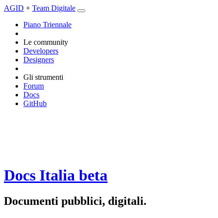
AGID
+
Team Digitale
Piano Triennale
Le community
Developers
Designers
Gli strumenti
Forum
Docs
GitHub
Docs Italia
beta
Documenti pubblici, digitali.