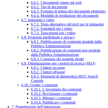
6.6.1. I documenti vanno sul web
6.6.2. Tipi di documenti
6.6.3. Formato di lettura dei documenti elettronici
6.6.4. Modalità di produzione dei documenti
6.7. Immagini e video
6.7.1. Testo alternativo (alt text) per le immagini
6.7.2. Sottotitoli per i video
6.7.3. Trascrizioni per i video
6.8. Proprietà intellettuale e privacy
6.8.1. Pubblicazione di contenuti prodotti dalla
Pubblica Amministrazione
6.8.2. Pubblicazione di contenuti non prodotti
dalla Pubblica Amministrazione
6.8.3. Consenso dei soggetti ritratti
6.9. Ottimizzazione per i motori di ricerca (SEO)
6.9.1. I fattori
on-page
6.9.2. I fattori
off-page
6.9.3. Strumenti di diagnostica SEO: Search
Console
6.10. Gestire i contenuti
6.10.1. L’inventario dei contenuti
6.10.2. Revisionare i contenuti
6.10.3. Migrare i contenuti
6.10.4. Pubblicare i contenuti
7. Progettazione dell’interazione