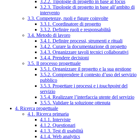
3.2.2. Tipologie di progetto in base al focus
3.2.3. Tipologie di progetto in base all’ambito di
intervento
3.3. Competenze, ruoli e figure coinvolte
3.3.1. Coordinatore di progetto
3.3.2. Definire ruoli e responsabilità
3.4. Metodo di lavoro
3.4.1. Definire processi, strumenti e rituali
3.4.2. Curare la documentazione di progetto
3.4.3. Organizzare tavoli tecnici collaborativi
3.4.4. Prendere decisioni
3.5. Il processo progettuale
3.5.1. Organizzare il progetto e la sua gestione
3.5.2. Comprendere il contesto d’uso del servizio
pubblico
3.5.3. Progettare i processi e i
touchpoint
del
servizio
3.5.4. Realizzare l’interfaccia utente del servizio
3.5.5. Validare la soluzione ottenuta
4. Ricerca progettuale
4.1. Ricerca primaria
4.1.1. Interviste
4.1.2. Questionari
4.1.3. Test di usabilità
4.1.4. Web analytics