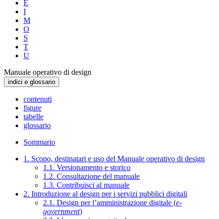
E
I
M
O
S
T
U
Manuale operativo di design
indici e glossario
contenuti
figure
tabelle
glossario
Sommario
1. Scopo, destinatari e uso del Manuale operativo di design
1.1. Versionamento e storico
1.2. Consultazione del manuale
1.3. Contribuisci al manuale
2. Introduzione al design per i servizi pubblici digitali
2.1. Design per l’amministrazione digitale (
e-
government
)