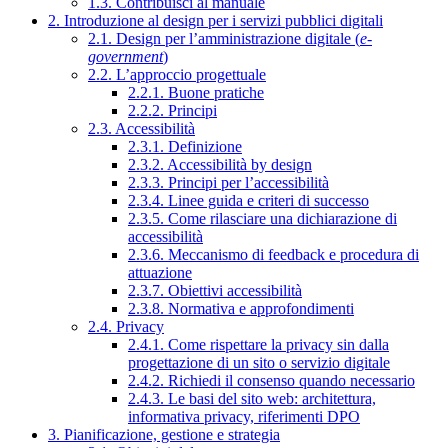
1.3. Contribuisci al manuale
2. Introduzione al design per i servizi pubblici digitali
2.1. Design per l’amministrazione digitale (
e-
government
)
2.2. L’approccio progettuale
2.2.1. Buone pratiche
2.2.2. Principi
2.3. Accessibilità
2.3.1. Definizione
2.3.2. Accessibilità by design
2.3.3. Principi per l’accessibilità
2.3.4. Linee guida e criteri di successo
2.3.5. Come rilasciare una dichiarazione di
accessibilità
2.3.6. Meccanismo di feedback e procedura di
attuazione
2.3.7. Obiettivi accessibilità
2.3.8. Normativa e approfondimenti
2.4. Privacy
2.4.1. Come rispettare la privacy sin dalla
progettazione di un sito o servizio digitale
2.4.2. Richiedi il consenso quando necessario
2.4.3. Le basi del sito web: architettura,
informativa privacy, riferimenti DPO
3. Pianificazione, gestione e strategia