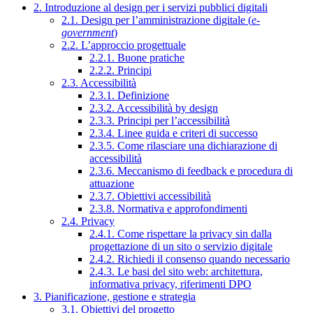
2. Introduzione al design per i servizi pubblici digitali
2.1. Design per l’amministrazione digitale (
e-
government
)
2.2. L’approccio progettuale
2.2.1. Buone pratiche
2.2.2. Principi
2.3. Accessibilità
2.3.1. Definizione
2.3.2. Accessibilità by design
2.3.3. Principi per l’accessibilità
2.3.4. Linee guida e criteri di successo
2.3.5. Come rilasciare una dichiarazione di
accessibilità
2.3.6. Meccanismo di feedback e procedura di
attuazione
2.3.7. Obiettivi accessibilità
2.3.8. Normativa e approfondimenti
2.4. Privacy
2.4.1. Come rispettare la privacy sin dalla
progettazione di un sito o servizio digitale
2.4.2. Richiedi il consenso quando necessario
2.4.3. Le basi del sito web: architettura,
informativa privacy, riferimenti DPO
3. Pianificazione, gestione e strategia
3.1. Obiettivi del progetto