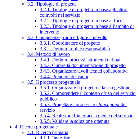
3.2. Tipologie di progetti
3.2.1. Tipologie di progetto in base agli attori
coinvolti nel servizio
3.2.2. Tipologie di progetto in base al focus
3.2.3. Tipologie di progetto in base all’ambito di
intervento
3.3. Competenze, ruoli e figure coinvolte
3.3.1. Coordinatore di progetto
3.3.2. Definire ruoli e responsabilità
3.4. Metodo di lavoro
3.4.1. Definire processi, strumenti e rituali
3.4.2. Curare la documentazione di progetto
3.4.3. Organizzare tavoli tecnici collaborativi
3.4.4. Prendere decisioni
3.5. Il processo progettuale
3.5.1. Organizzare il progetto e la sua gestione
3.5.2. Comprendere il contesto d’uso del servizio
pubblico
3.5.3. Progettare i processi e i
touchpoint
del
servizio
3.5.4. Realizzare l’interfaccia utente del servizio
3.5.5. Validare la soluzione ottenuta
4. Ricerca progettuale
4.1. Ricerca primaria
4.1.1. Interviste