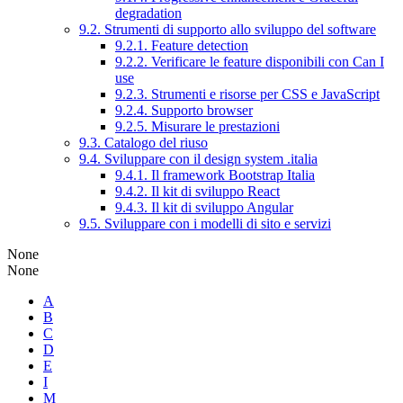
degradation
9.2. Strumenti di supporto allo sviluppo del software
9.2.1. Feature detection
9.2.2. Verificare le feature disponibili con Can I
use
9.2.3. Strumenti e risorse per CSS e JavaScript
9.2.4. Supporto browser
9.2.5. Misurare le prestazioni
9.3. Catalogo del riuso
9.4. Sviluppare con il design system .italia
9.4.1. Il framework Bootstrap Italia
9.4.2. Il kit di sviluppo React
9.4.3. Il kit di sviluppo Angular
9.5. Sviluppare con i modelli di sito e servizi
None
None
A
B
C
D
E
I
M