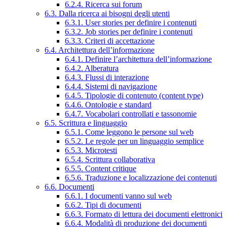
6.2.4. Ricerca sui forum
6.3. Dalla ricerca ai bisogni degli utenti
6.3.1. User stories per definire i contenuti
6.3.2. Job stories per definire i contenuti
6.3.3. Criteri di accettazione
6.4. Architettura dell’informazione
6.4.1. Definire l’architettura dell’informazione
6.4.2. Alberatura
6.4.3. Flussi di interazione
6.4.4. Sistemi di navigazione
6.4.5. Tipologie di contenuto (content type)
6.4.6. Ontologie e standard
6.4.7. Vocabolari controllati e tassonomie
6.5. Scrittura e linguaggio
6.5.1. Come leggono le persone sul web
6.5.2. Le regole per un linguaggio semplice
6.5.3. Microtesti
6.5.4. Scrittura collaborativa
6.5.5. Content critique
6.5.6. Traduzione e localizzazione dei contenuti
6.6. Documenti
6.6.1. I documenti vanno sul web
6.6.2. Tipi di documenti
6.6.3. Formato di lettura dei documenti elettronici
6.6.4. Modalità di produzione dei documenti