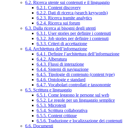
6.2. Ricerca utente sui contenuti e il linguaggio
6.2.1. Content discovery
6.2.2. Dati di ricerca (search keywords)
6.2.3. Ricerca tramite analytics
6.2.4. Ricerca sui forum
6.3. Dalla ricerca ai bisogni degli utenti
6.3.1. User stories per definire i contenuti
6.3.2. Job stories per definire i contenuti
6.3.3. Criteri di accettazione
6.4. Architettura dell’informazione
6.4.1. Definire l’architettura dell’informazione
6.4.2. Alberatura
6.4.3. Flussi di interazione
6.4.4. Sistemi di navigazione
6.4.5. Tipologie di contenuto (content type)
6.4.6. Ontologie e standard
6.4.7. Vocabolari controllati e tassonomie
6.5. Scrittura e linguaggio
6.5.1. Come leggono le persone sul web
6.5.2. Le regole per un linguaggio semplice
6.5.3. Microtesti
6.5.4. Scrittura collaborativa
6.5.5. Content critique
6.5.6. Traduzione e localizzazione dei contenuti
6.6. Documenti