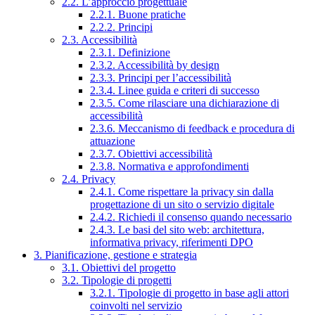
2.2. L’approccio progettuale
2.2.1. Buone pratiche
2.2.2. Principi
2.3. Accessibilità
2.3.1. Definizione
2.3.2. Accessibilità by design
2.3.3. Principi per l’accessibilità
2.3.4. Linee guida e criteri di successo
2.3.5. Come rilasciare una dichiarazione di
accessibilità
2.3.6. Meccanismo di feedback e procedura di
attuazione
2.3.7. Obiettivi accessibilità
2.3.8. Normativa e approfondimenti
2.4. Privacy
2.4.1. Come rispettare la privacy sin dalla
progettazione di un sito o servizio digitale
2.4.2. Richiedi il consenso quando necessario
2.4.3. Le basi del sito web: architettura,
informativa privacy, riferimenti DPO
3. Pianificazione, gestione e strategia
3.1. Obiettivi del progetto
3.2. Tipologie di progetti
3.2.1. Tipologie di progetto in base agli attori
coinvolti nel servizio