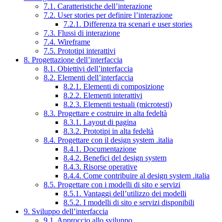
7.1. Caratteristiche dell’interazione
7.2. User stories per definire l’interazione
7.2.1. Differenza tra scenari e user stories
7.3. Flussi di interazione
7.4. Wireframe
7.5. Prototipi interattivi
8. Progettazione dell’interfaccia
8.1. Obiettivi dell’interfaccia
8.2. Elementi dell’interfaccia
8.2.1. Elementi di composizione
8.2.2. Elementi interattivi
8.2.3. Elementi testuali (microtesti)
8.3. Progettare e costruire in alta fedeltà
8.3.1. Layout di pagina
8.3.2. Prototipi in alta fedeltà
8.4. Progettare con il design system .italia
8.4.1. Documentazione
8.4.2. Benefici del design system
8.4.3. Risorse operative
8.4.4. Come contribuire al design system .italia
8.5. Progettare con i modelli di sito e servizi
8.5.1. Vantaggi dell’utilizzo dei modelli
8.5.2. I modelli di sito e servizi disponibili
9. Sviluppo dell’interfaccia
9.1. Approccio allo sviluppo