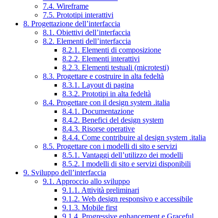
7.4. Wireframe
7.5. Prototipi interattivi
8. Progettazione dell’interfaccia
8.1. Obiettivi dell’interfaccia
8.2. Elementi dell’interfaccia
8.2.1. Elementi di composizione
8.2.2. Elementi interattivi
8.2.3. Elementi testuali (microtesti)
8.3. Progettare e costruire in alta fedeltà
8.3.1. Layout di pagina
8.3.2. Prototipi in alta fedeltà
8.4. Progettare con il design system .italia
8.4.1. Documentazione
8.4.2. Benefici del design system
8.4.3. Risorse operative
8.4.4. Come contribuire al design system .italia
8.5. Progettare con i modelli di sito e servizi
8.5.1. Vantaggi dell’utilizzo dei modelli
8.5.2. I modelli di sito e servizi disponibili
9. Sviluppo dell’interfaccia
9.1. Approccio allo sviluppo
9.1.1. Attività preliminari
9.1.2. Web design responsivo e accessibile
9.1.3. Mobile first
9.1.4. Progressive enhancement e Graceful