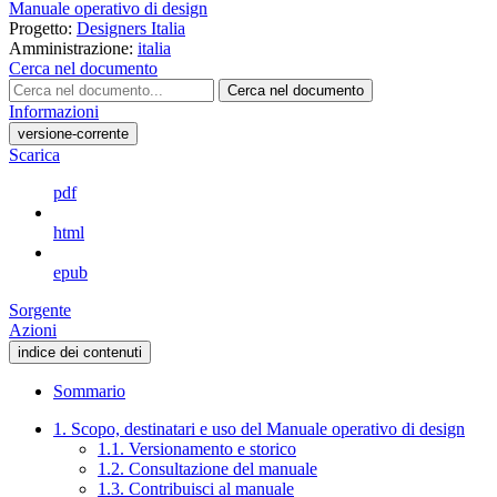
Manuale operativo di design
Progetto:
Designers Italia
Amministrazione:
italia
Cerca nel documento
Cerca nel documento
Informazioni
versione-corrente
Scarica
pdf
html
epub
Sorgente
Azioni
indice dei contenuti
Sommario
1. Scopo, destinatari e uso del Manuale operativo di design
1.1. Versionamento e storico
1.2. Consultazione del manuale
1.3. Contribuisci al manuale