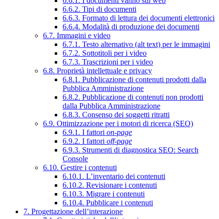
6.6.1. I documenti vanno sul web
6.6.2. Tipi di documenti
6.6.3. Formato di lettura dei documenti elettronici
6.6.4. Modalità di produzione dei documenti
6.7. Immagini e video
6.7.1. Testo alternativo (alt text) per le immagini
6.7.2. Sottotitoli per i video
6.7.3. Trascrizioni per i video
6.8. Proprietà intellettuale e privacy
6.8.1. Pubblicazione di contenuti prodotti dalla
Pubblica Amministrazione
6.8.2. Pubblicazione di contenuti non prodotti
dalla Pubblica Amministrazione
6.8.3. Consenso dei soggetti ritratti
6.9. Ottimizzazione per i motori di ricerca (SEO)
6.9.1. I fattori
on-page
6.9.2. I fattori
off-page
6.9.3. Strumenti di diagnostica SEO: Search
Console
6.10. Gestire i contenuti
6.10.1. L’inventario dei contenuti
6.10.2. Revisionare i contenuti
6.10.3. Migrare i contenuti
6.10.4. Pubblicare i contenuti
7. Progettazione dell’interazione