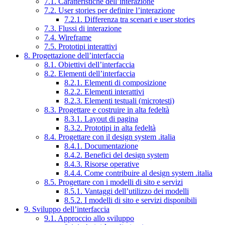
7.1. Caratteristiche dell’interazione
7.2. User stories per definire l’interazione
7.2.1. Differenza tra scenari e user stories
7.3. Flussi di interazione
7.4. Wireframe
7.5. Prototipi interattivi
8. Progettazione dell’interfaccia
8.1. Obiettivi dell’interfaccia
8.2. Elementi dell’interfaccia
8.2.1. Elementi di composizione
8.2.2. Elementi interattivi
8.2.3. Elementi testuali (microtesti)
8.3. Progettare e costruire in alta fedeltà
8.3.1. Layout di pagina
8.3.2. Prototipi in alta fedeltà
8.4. Progettare con il design system .italia
8.4.1. Documentazione
8.4.2. Benefici del design system
8.4.3. Risorse operative
8.4.4. Come contribuire al design system .italia
8.5. Progettare con i modelli di sito e servizi
8.5.1. Vantaggi dell’utilizzo dei modelli
8.5.2. I modelli di sito e servizi disponibili
9. Sviluppo dell’interfaccia
9.1. Approccio allo sviluppo