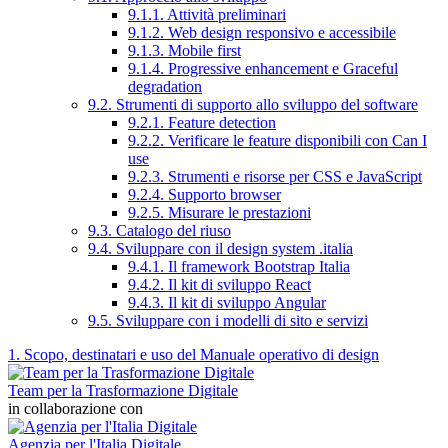
9.1.1. Attività preliminari
9.1.2. Web design responsivo e accessibile
9.1.3. Mobile first
9.1.4. Progressive enhancement e Graceful
degradation
9.2. Strumenti di supporto allo sviluppo del software
9.2.1. Feature detection
9.2.2. Verificare le feature disponibili con Can I
use
9.2.3. Strumenti e risorse per CSS e JavaScript
9.2.4. Supporto browser
9.2.5. Misurare le prestazioni
9.3. Catalogo del riuso
9.4. Sviluppare con il design system .italia
9.4.1. Il framework Bootstrap Italia
9.4.2. Il kit di sviluppo React
9.4.3. Il kit di sviluppo Angular
9.5. Sviluppare con i modelli di sito e servizi
1. Scopo, destinatari e uso del Manuale operativo di design
Team per la Trasformazione Digitale
in collaborazione con
Agenzia per l'Italia Digitale