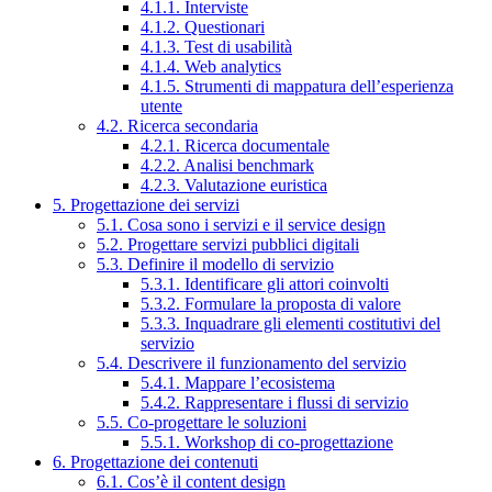
4.1.1. Interviste
4.1.2. Questionari
4.1.3. Test di usabilità
4.1.4. Web analytics
4.1.5. Strumenti di mappatura dell’esperienza
utente
4.2. Ricerca secondaria
4.2.1. Ricerca documentale
4.2.2. Analisi benchmark
4.2.3. Valutazione euristica
5. Progettazione dei servizi
5.1. Cosa sono i servizi e il service design
5.2. Progettare servizi pubblici digitali
5.3. Definire il modello di servizio
5.3.1. Identificare gli attori coinvolti
5.3.2. Formulare la proposta di valore
5.3.3. Inquadrare gli elementi costitutivi del
servizio
5.4. Descrivere il funzionamento del servizio
5.4.1. Mappare l’ecosistema
5.4.2. Rappresentare i flussi di servizio
5.5. Co-progettare le soluzioni
5.5.1. Workshop di co-progettazione
6. Progettazione dei contenuti
6.1. Cos’è il content design