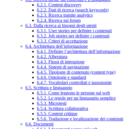
6.2.1. Content discovery
6.2.2. Dati di ricerca (search keywords)
6.2.3. Ricerca tramite analytics
6.2.4. Ricerca sui forum
6.3. Dalla ricerca ai bisogni degli utenti
6.3.1. User stories per definire i contenuti
6.3.2. Job stories per definire i contenuti
6.3.3. Criteri di accettazione
6.4. Architettura dell’informazione
6.4.1. Definire l’architettura dell’informazione
6.4.2. Alberatura
6.4.3. Flussi di interazione
6.4.4. Sistemi di navigazione
6.4.5. Tipologie di contenuto (content type)
6.4.6. Ontologie e standard
6.4.7. Vocabolari controllati e tassonomie
6.5. Scrittura e linguaggio
6.5.1. Come leggono le persone sul web
6.5.2. Le regole per un linguaggio semplice
6.5.3. Microtesti
6.5.4. Scrittura collaborativa
6.5.5. Content critique
6.5.6. Traduzione e localizzazione dei contenuti
6.6. Documenti