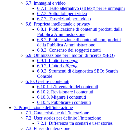
6.7. Immagini e video
6.7.1. Testo alternativo (alt text) per le immagini
6.7.2. Sottotitoli per i video
6.7.3. Trascrizioni per i video
6.8. Proprietà intellettuale e privacy
6.8.1. Pubblicazione di contenuti prodotti dalla
Pubblica Amministrazione
6.8.2. Pubblicazione di contenuti non prodotti
dalla Pubblica Amministrazione
6.8.3. Consenso dei soggetti ritratti
6.9. Ottimizzazione per i motori di ricerca (SEO)
6.9.1. I fattori
on-page
6.9.2. I fattori
off-page
6.9.3. Strumenti di diagnostica SEO: Search
Console
6.10. Gestire i contenuti
6.10.1. L’inventario dei contenuti
6.10.2. Revisionare i contenuti
6.10.3. Migrare i contenuti
6.10.4. Pubblicare i contenuti
7. Progettazione dell’interazione
7.1. Caratteristiche dell’interazione
7.2. User stories per definire l’interazione
7.2.1. Differenza tra scenari e user stories
7.3. Flussi di interazione