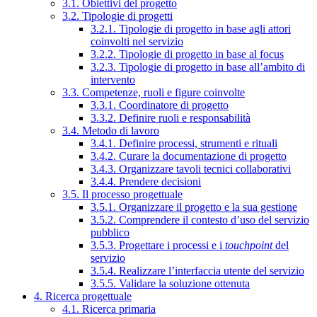
3.1. Obiettivi del progetto
3.2. Tipologie di progetti
3.2.1. Tipologie di progetto in base agli attori
coinvolti nel servizio
3.2.2. Tipologie di progetto in base al focus
3.2.3. Tipologie di progetto in base all’ambito di
intervento
3.3. Competenze, ruoli e figure coinvolte
3.3.1. Coordinatore di progetto
3.3.2. Definire ruoli e responsabilità
3.4. Metodo di lavoro
3.4.1. Definire processi, strumenti e rituali
3.4.2. Curare la documentazione di progetto
3.4.3. Organizzare tavoli tecnici collaborativi
3.4.4. Prendere decisioni
3.5. Il processo progettuale
3.5.1. Organizzare il progetto e la sua gestione
3.5.2. Comprendere il contesto d’uso del servizio
pubblico
3.5.3. Progettare i processi e i
touchpoint
del
servizio
3.5.4. Realizzare l’interfaccia utente del servizio
3.5.5. Validare la soluzione ottenuta
4. Ricerca progettuale
4.1. Ricerca primaria