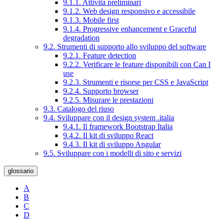
9.1.1. Attività preliminari
9.1.2. Web design responsivo e accessibile
9.1.3. Mobile first
9.1.4. Progressive enhancement e Graceful
degradation
9.2. Strumenti di supporto allo sviluppo del software
9.2.1. Feature detection
9.2.2. Verificare le feature disponibili con Can I
use
9.2.3. Strumenti e risorse per CSS e JavaScript
9.2.4. Supporto browser
9.2.5. Misurare le prestazioni
9.3. Catalogo del riuso
9.4. Sviluppare con il design system .italia
9.4.1. Il framework Bootstrap Italia
9.4.2. Il kit di sviluppo React
9.4.3. Il kit di sviluppo Angular
9.5. Sviluppare con i modelli di sito e servizi
glossario
A
B
C
D