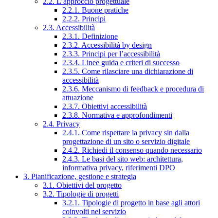
2.2. L’approccio progettuale
2.2.1. Buone pratiche
2.2.2. Principi
2.3. Accessibilità
2.3.1. Definizione
2.3.2. Accessibilità by design
2.3.3. Principi per l’accessibilità
2.3.4. Linee guida e criteri di successo
2.3.5. Come rilasciare una dichiarazione di
accessibilità
2.3.6. Meccanismo di feedback e procedura di
attuazione
2.3.7. Obiettivi accessibilità
2.3.8. Normativa e approfondimenti
2.4. Privacy
2.4.1. Come rispettare la privacy sin dalla
progettazione di un sito o servizio digitale
2.4.2. Richiedi il consenso quando necessario
2.4.3. Le basi del sito web: architettura,
informativa privacy, riferimenti DPO
3. Pianificazione, gestione e strategia
3.1. Obiettivi del progetto
3.2. Tipologie di progetti
3.2.1. Tipologie di progetto in base agli attori
coinvolti nel servizio