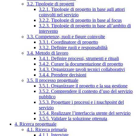
3.2. Tipologie di progetti
3.2.1. Tipologie di progetto in base agli attori
coinvolti nel servizio
3.2.2. Tipologie di progetto in base al focus
3.2.3. Tipologie di progetto in base all’ambito di
intervento
3.3. Competenze, ruoli e figure coinvolte
3.3.1. Coordinatore di progetto
3.3.2. Definire ruoli e responsabilità
3.4. Metodo di lavoro
3.4.1. Definire processi, strumenti e rituali
3.4.2. Curare la documentazione di progetto
3.4.3. Organizzare tavoli tecnici collaborativi
3.4.4. Prendere decisioni
3.5. Il processo progettuale
3.5.1. Organizzare il progetto e la sua gestione
3.5.2. Comprendere il contesto d’uso del servizio
pubblico
3.5.3. Progettare i processi e i
touchpoint
del
servizio
3.5.4. Realizzare l’interfaccia utente del servizio
3.5.5. Validare la soluzione ottenuta
4. Ricerca progettuale
4.1. Ricerca primaria
4.1.1. Interviste