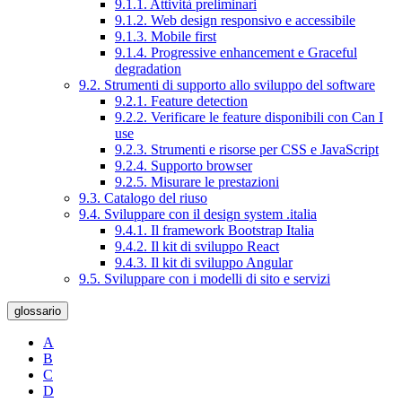
9.1.1. Attività preliminari
9.1.2. Web design responsivo e accessibile
9.1.3. Mobile first
9.1.4. Progressive enhancement e Graceful
degradation
9.2. Strumenti di supporto allo sviluppo del software
9.2.1. Feature detection
9.2.2. Verificare le feature disponibili con Can I
use
9.2.3. Strumenti e risorse per CSS e JavaScript
9.2.4. Supporto browser
9.2.5. Misurare le prestazioni
9.3. Catalogo del riuso
9.4. Sviluppare con il design system .italia
9.4.1. Il framework Bootstrap Italia
9.4.2. Il kit di sviluppo React
9.4.3. Il kit di sviluppo Angular
9.5. Sviluppare con i modelli di sito e servizi
glossario
A
B
C
D