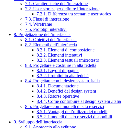
7.1. Caratteristiche dell’interazione
7.2. User stories per definire l’interazione
7.2.1. Differenza tra scenari e user stories
7.3. Flussi di interazione
7.4. Wireframe
7.5. Prototipi interattivi
8. Progettazione dell’interfaccia
8.1. Obiettivi dell’interfaccia
8.2. Elementi dell’interfaccia
8.2.1. Elementi di composizione
8.2.2. Elementi interattivi
8.2.3. Elementi testuali (microtesti)
8.3. Progettare e costruire in alta fedeltà
8.3.1. Layout di pagina
8.3.2. Prototipi in alta fedeltà
8.4. Progettare con il design system .italia
8.4.1. Documentazione
8.4.2. Benefici del design system
8.4.3. Risorse operative
8.4.4. Come contribuire al design system .italia
8.5. Progettare con i modelli di sito e servizi
8.5.1. Vantaggi dell’utilizzo dei modelli
8.5.2. I modelli di sito e servizi disponibili
9. Sviluppo dell’interfaccia
9.1. Approccio allo sviluppo