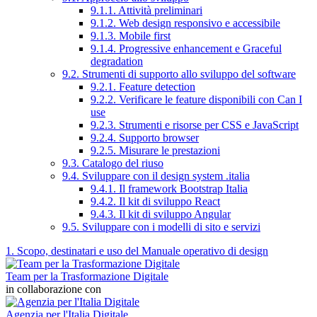
9.1.1. Attività preliminari
9.1.2. Web design responsivo e accessibile
9.1.3. Mobile first
9.1.4. Progressive enhancement e Graceful
degradation
9.2. Strumenti di supporto allo sviluppo del software
9.2.1. Feature detection
9.2.2. Verificare le feature disponibili con Can I
use
9.2.3. Strumenti e risorse per CSS e JavaScript
9.2.4. Supporto browser
9.2.5. Misurare le prestazioni
9.3. Catalogo del riuso
9.4. Sviluppare con il design system .italia
9.4.1. Il framework Bootstrap Italia
9.4.2. Il kit di sviluppo React
9.4.3. Il kit di sviluppo Angular
9.5. Sviluppare con i modelli di sito e servizi
1. Scopo, destinatari e uso del Manuale operativo di design
Team per la Trasformazione Digitale
in collaborazione con
Agenzia per l'Italia Digitale