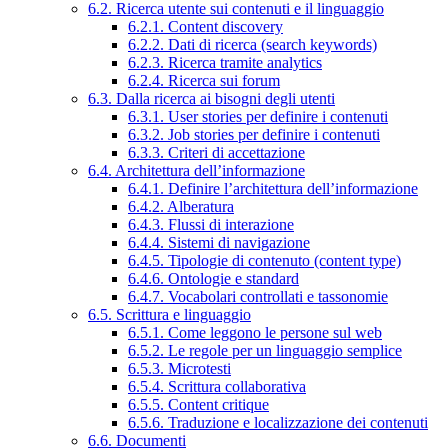
6.2. Ricerca utente sui contenuti e il linguaggio
6.2.1. Content discovery
6.2.2. Dati di ricerca (search keywords)
6.2.3. Ricerca tramite analytics
6.2.4. Ricerca sui forum
6.3. Dalla ricerca ai bisogni degli utenti
6.3.1. User stories per definire i contenuti
6.3.2. Job stories per definire i contenuti
6.3.3. Criteri di accettazione
6.4. Architettura dell’informazione
6.4.1. Definire l’architettura dell’informazione
6.4.2. Alberatura
6.4.3. Flussi di interazione
6.4.4. Sistemi di navigazione
6.4.5. Tipologie di contenuto (content type)
6.4.6. Ontologie e standard
6.4.7. Vocabolari controllati e tassonomie
6.5. Scrittura e linguaggio
6.5.1. Come leggono le persone sul web
6.5.2. Le regole per un linguaggio semplice
6.5.3. Microtesti
6.5.4. Scrittura collaborativa
6.5.5. Content critique
6.5.6. Traduzione e localizzazione dei contenuti
6.6. Documenti