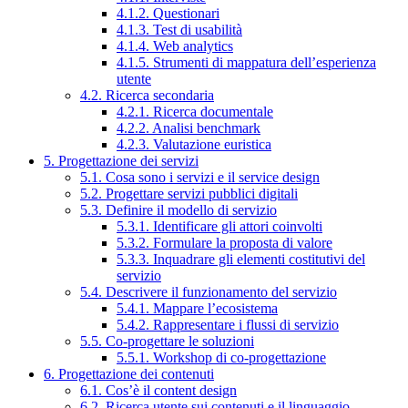
4.1.2. Questionari
4.1.3. Test di usabilità
4.1.4. Web analytics
4.1.5. Strumenti di mappatura dell’esperienza
utente
4.2. Ricerca secondaria
4.2.1. Ricerca documentale
4.2.2. Analisi benchmark
4.2.3. Valutazione euristica
5. Progettazione dei servizi
5.1. Cosa sono i servizi e il service design
5.2. Progettare servizi pubblici digitali
5.3. Definire il modello di servizio
5.3.1. Identificare gli attori coinvolti
5.3.2. Formulare la proposta di valore
5.3.3. Inquadrare gli elementi costitutivi del
servizio
5.4. Descrivere il funzionamento del servizio
5.4.1. Mappare l’ecosistema
5.4.2. Rappresentare i flussi di servizio
5.5. Co-progettare le soluzioni
5.5.1. Workshop di co-progettazione
6. Progettazione dei contenuti
6.1. Cos’è il content design
6.2. Ricerca utente sui contenuti e il linguaggio