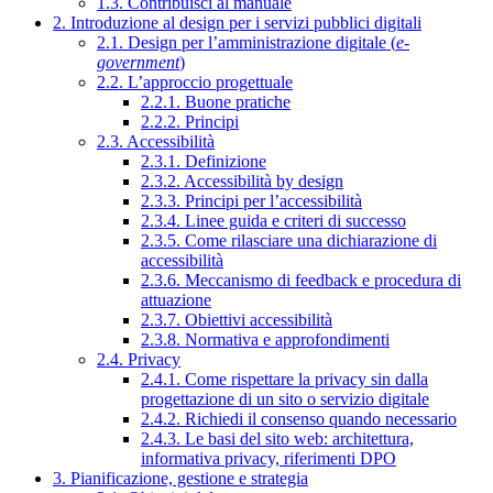
1.3. Contribuisci al manuale
2. Introduzione al design per i servizi pubblici digitali
2.1. Design per l’amministrazione digitale (
e-
government
)
2.2. L’approccio progettuale
2.2.1. Buone pratiche
2.2.2. Principi
2.3. Accessibilità
2.3.1. Definizione
2.3.2. Accessibilità by design
2.3.3. Principi per l’accessibilità
2.3.4. Linee guida e criteri di successo
2.3.5. Come rilasciare una dichiarazione di
accessibilità
2.3.6. Meccanismo di feedback e procedura di
attuazione
2.3.7. Obiettivi accessibilità
2.3.8. Normativa e approfondimenti
2.4. Privacy
2.4.1. Come rispettare la privacy sin dalla
progettazione di un sito o servizio digitale
2.4.2. Richiedi il consenso quando necessario
2.4.3. Le basi del sito web: architettura,
informativa privacy, riferimenti DPO
3. Pianificazione, gestione e strategia