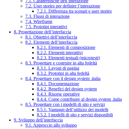
7.1. Caratteristiche dell’interazione
7.2. User stories per definire l’interazione
7.2.1. Differenza tra scenari e user stories
7.3. Flussi di interazione
7.4. Wireframe
7.5. Prototipi interattivi
8. Progettazione dell’interfaccia
8.1. Obiettivi dell’interfaccia
8.2. Elementi dell’interfaccia
8.2.1. Elementi di composizione
8.2.2. Elementi interattivi
8.2.3. Elementi testuali (microtesti)
8.3. Progettare e costruire in alta fedeltà
8.3.1. Layout di pagina
8.3.2. Prototipi in alta fedeltà
8.4. Progettare con il design system .italia
8.4.1. Documentazione
8.4.2. Benefici del design system
8.4.3. Risorse operative
8.4.4. Come contribuire al design system .italia
8.5. Progettare con i modelli di sito e servizi
8.5.1. Vantaggi dell’utilizzo dei modelli
8.5.2. I modelli di sito e servizi disponibili
9. Sviluppo dell’interfaccia
9.1. Approccio allo sviluppo