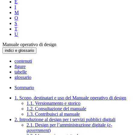
E
I
M
O
S
T
U
Manuale operativo di design
indici e glossario
contenuti
figure
tabelle
glossario
Sommario
1. Scopo, destinatari e uso del Manuale operativo di design
1.1. Versionamento e storico
1.2. Consultazione del manuale
1.3. Contribuisci al manuale
2. Introduzione al design per i servizi pubblici digitali
2.1. Design per l’amministrazione digitale (
e-
government
)