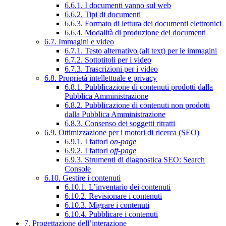
6.6.1. I documenti vanno sul web
6.6.2. Tipi di documenti
6.6.3. Formato di lettura dei documenti elettronici
6.6.4. Modalità di produzione dei documenti
6.7. Immagini e video
6.7.1. Testo alternativo (alt text) per le immagini
6.7.2. Sottotitoli per i video
6.7.3. Trascrizioni per i video
6.8. Proprietà intellettuale e privacy
6.8.1. Pubblicazione di contenuti prodotti dalla
Pubblica Amministrazione
6.8.2. Pubblicazione di contenuti non prodotti
dalla Pubblica Amministrazione
6.8.3. Consenso dei soggetti ritratti
6.9. Ottimizzazione per i motori di ricerca (SEO)
6.9.1. I fattori
on-page
6.9.2. I fattori
off-page
6.9.3. Strumenti di diagnostica SEO: Search
Console
6.10. Gestire i contenuti
6.10.1. L’inventario dei contenuti
6.10.2. Revisionare i contenuti
6.10.3. Migrare i contenuti
6.10.4. Pubblicare i contenuti
7. Progettazione dell’interazione