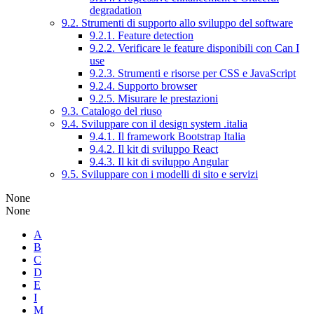
degradation
9.2. Strumenti di supporto allo sviluppo del software
9.2.1. Feature detection
9.2.2. Verificare le feature disponibili con Can I
use
9.2.3. Strumenti e risorse per CSS e JavaScript
9.2.4. Supporto browser
9.2.5. Misurare le prestazioni
9.3. Catalogo del riuso
9.4. Sviluppare con il design system .italia
9.4.1. Il framework Bootstrap Italia
9.4.2. Il kit di sviluppo React
9.4.3. Il kit di sviluppo Angular
9.5. Sviluppare con i modelli di sito e servizi
None
None
A
B
C
D
E
I
M