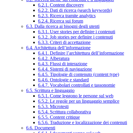
6.2.1. Content discovery
6.2.2. Dati di ricerca (search keywords)
6.2.3. Ricerca tramite analytics
6.2.4. Ricerca sui forum
6.3. Dalla ricerca ai bisogni degli utenti
6.3.1. User stories per definire i contenuti
6.3.2. Job stories per definire i contenuti
6.3.3. Criteri di accettazione
6.4. Architettura dell’informazione
6.4.1. Definire l’architettura dell’informazione
6.4.2. Alberatura
6.4.3. Flussi di interazione
6.4.4. Sistemi di navigazione
6.4.5. Tipologie di contenuto (content type)
6.4.6. Ontologie e standard
6.4.7. Vocabolari controllati e tassonomie
6.5. Scrittura e linguaggio
6.5.1. Come leggono le persone sul web
6.5.2. Le regole per un linguaggio semplice
6.5.3. Microtesti
6.5.4. Scrittura collaborativa
6.5.5. Content critique
6.5.6. Traduzione e localizzazione dei contenuti
6.6. Documenti