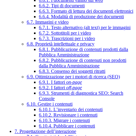
6.6.1. I documenti vanno sul web
6.6.2. Tipi di documenti
6.6.3. Formato di lettura dei documenti elettronici
6.6.4. Modalità di produzione dei documenti
6.7. Immagini e video
6.7.1. Testo alternativo (alt text) per le immagini
6.7.2. Sottotitoli per i video
6.7.3. Trascrizioni per i video
6.8. Proprietà intellettuale e privacy
6.8.1. Pubblicazione di contenuti prodotti dalla
Pubblica Amministrazione
6.8.2. Pubblicazione di contenuti non prodotti
dalla Pubblica Amministrazione
6.8.3. Consenso dei soggetti ritratti
6.9. Ottimizzazione per i motori di ricerca (SEO)
6.9.1. I fattori
on-page
6.9.2. I fattori
off-page
6.9.3. Strumenti di diagnostica SEO: Search
Console
6.10. Gestire i contenuti
6.10.1. L’inventario dei contenuti
6.10.2. Revisionare i contenuti
6.10.3. Migrare i contenuti
6.10.4. Pubblicare i contenuti
7. Progettazione dell’interazione