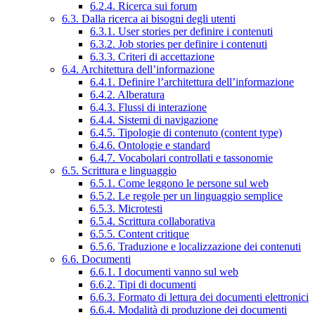
6.2.4. Ricerca sui forum
6.3. Dalla ricerca ai bisogni degli utenti
6.3.1. User stories per definire i contenuti
6.3.2. Job stories per definire i contenuti
6.3.3. Criteri di accettazione
6.4. Architettura dell’informazione
6.4.1. Definire l’architettura dell’informazione
6.4.2. Alberatura
6.4.3. Flussi di interazione
6.4.4. Sistemi di navigazione
6.4.5. Tipologie di contenuto (content type)
6.4.6. Ontologie e standard
6.4.7. Vocabolari controllati e tassonomie
6.5. Scrittura e linguaggio
6.5.1. Come leggono le persone sul web
6.5.2. Le regole per un linguaggio semplice
6.5.3. Microtesti
6.5.4. Scrittura collaborativa
6.5.5. Content critique
6.5.6. Traduzione e localizzazione dei contenuti
6.6. Documenti
6.6.1. I documenti vanno sul web
6.6.2. Tipi di documenti
6.6.3. Formato di lettura dei documenti elettronici
6.6.4. Modalità di produzione dei documenti