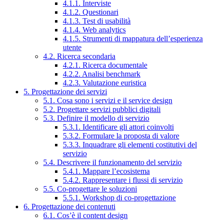
4.1.1. Interviste
4.1.2. Questionari
4.1.3. Test di usabilità
4.1.4. Web analytics
4.1.5. Strumenti di mappatura dell’esperienza
utente
4.2. Ricerca secondaria
4.2.1. Ricerca documentale
4.2.2. Analisi benchmark
4.2.3. Valutazione euristica
5. Progettazione dei servizi
5.1. Cosa sono i servizi e il service design
5.2. Progettare servizi pubblici digitali
5.3. Definire il modello di servizio
5.3.1. Identificare gli attori coinvolti
5.3.2. Formulare la proposta di valore
5.3.3. Inquadrare gli elementi costitutivi del
servizio
5.4. Descrivere il funzionamento del servizio
5.4.1. Mappare l’ecosistema
5.4.2. Rappresentare i flussi di servizio
5.5. Co-progettare le soluzioni
5.5.1. Workshop di co-progettazione
6. Progettazione dei contenuti
6.1. Cos’è il content design