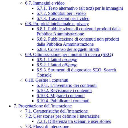
6.7. Immagini e video
6.7.1. Testo alternativo (alt text) per le immagini
6.7.2. Sottotitoli per i video
6.7.3. Trascrizioni per i video
6.8. Proprietà intellettuale e privacy
6.8.1. Pubblicazione di contenuti prodotti dalla
Pubblica Amministrazione
6.8.2. Pubblicazione di contenuti non prodotti
dalla Pubblica Amministrazione
6.8.3. Consenso dei soggetti ritratti
6.9. Ottimizzazione per i motori di ricerca (SEO)
6.9.1. I fattori
on-page
6.9.2. I fattori
off-page
6.9.3. Strumenti di diagnostica SEO: Search
Console
6.10. Gestire i contenuti
6.10.1. L’inventario dei contenuti
6.10.2. Revisionare i contenuti
6.10.3. Migrare i contenuti
6.10.4. Pubblicare i contenuti
7. Progettazione dell’interazione
7.1. Caratteristiche dell’interazione
7.2. User stories per definire l’interazione
7.2.1. Differenza tra scenari e user stories
7.3. Flussi di interazione