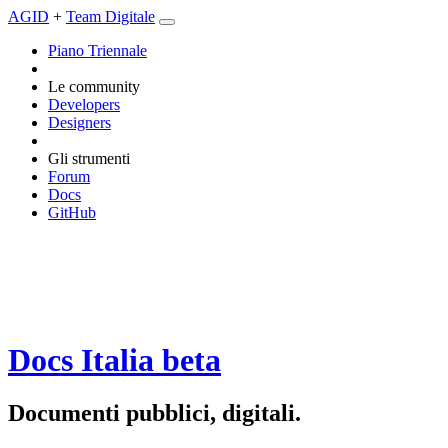
AGID
+
Team Digitale
Piano Triennale
Le community
Developers
Designers
Gli strumenti
Forum
Docs
GitHub
Docs Italia
beta
Documenti pubblici, digitali.