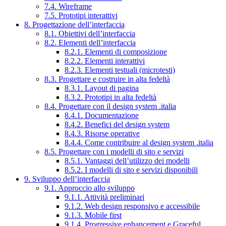
7.4. Wireframe
7.5. Prototipi interattivi
8. Progettazione dell’interfaccia
8.1. Obiettivi dell’interfaccia
8.2. Elementi dell’interfaccia
8.2.1. Elementi di composizione
8.2.2. Elementi interattivi
8.2.3. Elementi testuali (microtesti)
8.3. Progettare e costruire in alta fedeltà
8.3.1. Layout di pagina
8.3.2. Prototipi in alta fedeltà
8.4. Progettare con il design system .italia
8.4.1. Documentazione
8.4.2. Benefici del design system
8.4.3. Risorse operative
8.4.4. Come contribuire al design system .italia
8.5. Progettare con i modelli di sito e servizi
8.5.1. Vantaggi dell’utilizzo dei modelli
8.5.2. I modelli di sito e servizi disponibili
9. Sviluppo dell’interfaccia
9.1. Approccio allo sviluppo
9.1.1. Attività preliminari
9.1.2. Web design responsivo e accessibile
9.1.3. Mobile first
9.1.4. Progressive enhancement e Graceful