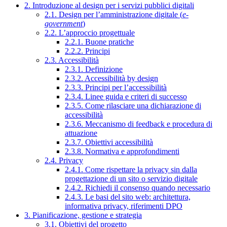
2. Introduzione al design per i servizi pubblici digitali
2.1. Design per l’amministrazione digitale (
e-
government
)
2.2. L’approccio progettuale
2.2.1. Buone pratiche
2.2.2. Principi
2.3. Accessibilità
2.3.1. Definizione
2.3.2. Accessibilità by design
2.3.3. Principi per l’accessibilità
2.3.4. Linee guida e criteri di successo
2.3.5. Come rilasciare una dichiarazione di
accessibilità
2.3.6. Meccanismo di feedback e procedura di
attuazione
2.3.7. Obiettivi accessibilità
2.3.8. Normativa e approfondimenti
2.4. Privacy
2.4.1. Come rispettare la privacy sin dalla
progettazione di un sito o servizio digitale
2.4.2. Richiedi il consenso quando necessario
2.4.3. Le basi del sito web: architettura,
informativa privacy, riferimenti DPO
3. Pianificazione, gestione e strategia
3.1. Obiettivi del progetto