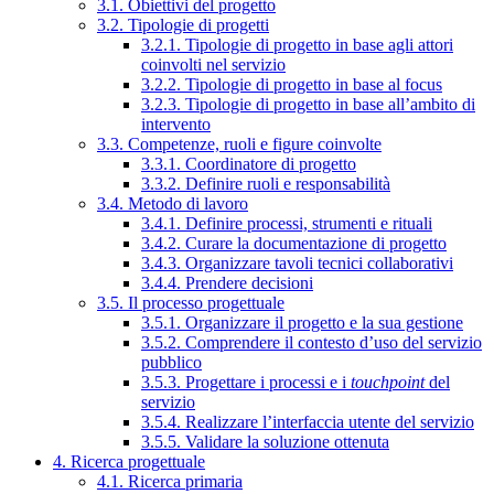
3.1. Obiettivi del progetto
3.2. Tipologie di progetti
3.2.1. Tipologie di progetto in base agli attori
coinvolti nel servizio
3.2.2. Tipologie di progetto in base al focus
3.2.3. Tipologie di progetto in base all’ambito di
intervento
3.3. Competenze, ruoli e figure coinvolte
3.3.1. Coordinatore di progetto
3.3.2. Definire ruoli e responsabilità
3.4. Metodo di lavoro
3.4.1. Definire processi, strumenti e rituali
3.4.2. Curare la documentazione di progetto
3.4.3. Organizzare tavoli tecnici collaborativi
3.4.4. Prendere decisioni
3.5. Il processo progettuale
3.5.1. Organizzare il progetto e la sua gestione
3.5.2. Comprendere il contesto d’uso del servizio
pubblico
3.5.3. Progettare i processi e i
touchpoint
del
servizio
3.5.4. Realizzare l’interfaccia utente del servizio
3.5.5. Validare la soluzione ottenuta
4. Ricerca progettuale
4.1. Ricerca primaria