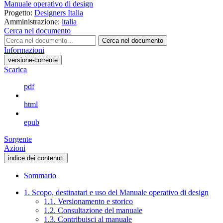
Manuale operativo di design
Progetto:
Designers Italia
Amministrazione:
italia
Cerca nel documento
Cerca nel documento
Informazioni
versione-corrente
Scarica
pdf
html
epub
Sorgente
Azioni
indice dei contenuti
Sommario
1. Scopo, destinatari e uso del Manuale operativo di design
1.1. Versionamento e storico
1.2. Consultazione del manuale
1.3. Contribuisci al manuale