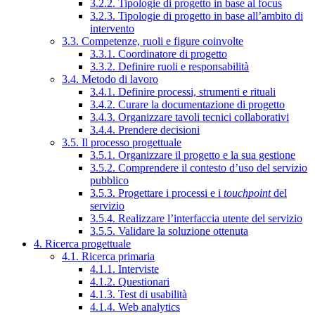
3.2.2. Tipologie di progetto in base al focus
3.2.3. Tipologie di progetto in base all’ambito di
intervento
3.3. Competenze, ruoli e figure coinvolte
3.3.1. Coordinatore di progetto
3.3.2. Definire ruoli e responsabilità
3.4. Metodo di lavoro
3.4.1. Definire processi, strumenti e rituali
3.4.2. Curare la documentazione di progetto
3.4.3. Organizzare tavoli tecnici collaborativi
3.4.4. Prendere decisioni
3.5. Il processo progettuale
3.5.1. Organizzare il progetto e la sua gestione
3.5.2. Comprendere il contesto d’uso del servizio
pubblico
3.5.3. Progettare i processi e i
touchpoint
del
servizio
3.5.4. Realizzare l’interfaccia utente del servizio
3.5.5. Validare la soluzione ottenuta
4. Ricerca progettuale
4.1. Ricerca primaria
4.1.1. Interviste
4.1.2. Questionari
4.1.3. Test di usabilità
4.1.4. Web analytics