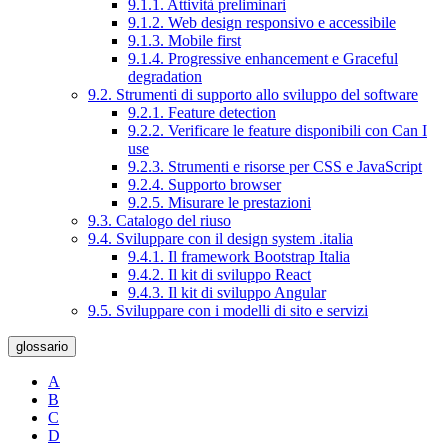
9.1.1. Attività preliminari
9.1.2. Web design responsivo e accessibile
9.1.3. Mobile first
9.1.4. Progressive enhancement e Graceful
degradation
9.2. Strumenti di supporto allo sviluppo del software
9.2.1. Feature detection
9.2.2. Verificare le feature disponibili con Can I
use
9.2.3. Strumenti e risorse per CSS e JavaScript
9.2.4. Supporto browser
9.2.5. Misurare le prestazioni
9.3. Catalogo del riuso
9.4. Sviluppare con il design system .italia
9.4.1. Il framework Bootstrap Italia
9.4.2. Il kit di sviluppo React
9.4.3. Il kit di sviluppo Angular
9.5. Sviluppare con i modelli di sito e servizi
glossario
A
B
C
D