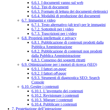
6.6.1. I documenti vanno sul web
6.6.2. Tipi di documenti
6.6.3. Formato di lettura dei documenti elettronici
6.6.4. Modalità di produzione dei documenti
6.7. Immagini e video
6.7.1. Testo alternativo (alt text) per le immagini
6.7.2. Sottotitoli per i video
6.7.3. Trascrizioni per i video
6.8. Proprietà intellettuale e privacy
6.8.1. Pubblicazione di contenuti prodotti dalla
Pubblica Amministrazione
6.8.2. Pubblicazione di contenuti non prodotti
dalla Pubblica Amministrazione
6.8.3. Consenso dei soggetti ritratti
6.9. Ottimizzazione per i motori di ricerca (SEO)
6.9.1. I fattori
on-page
6.9.2. I fattori
off-page
6.9.3. Strumenti di diagnostica SEO: Search
Console
6.10. Gestire i contenuti
6.10.1. L’inventario dei contenuti
6.10.2. Revisionare i contenuti
6.10.3. Migrare i contenuti
6.10.4. Pubblicare i contenuti
7. Progettazione dell’interazione