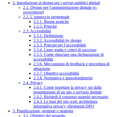
2. Introduzione al design per i servizi pubblici digitali
2.1. Design per l’amministrazione digitale (
e-
government
)
2.2. L’approccio progettuale
2.2.1. Buone pratiche
2.2.2. Principi
2.3. Accessibilità
2.3.1. Definizione
2.3.2. Accessibilità by design
2.3.3. Principi per l’accessibilità
2.3.4. Linee guida e criteri di successo
2.3.5. Come rilasciare una dichiarazione di
accessibilità
2.3.6. Meccanismo di feedback e procedura di
attuazione
2.3.7. Obiettivi accessibilità
2.3.8. Normativa e approfondimenti
2.4. Privacy
2.4.1. Come rispettare la privacy sin dalla
progettazione di un sito o servizio digitale
2.4.2. Richiedi il consenso quando necessario
2.4.3. Le basi del sito web: architettura,
informativa privacy, riferimenti DPO
3. Pianificazione, gestione e strategia
3.1. Obiettivi del progetto