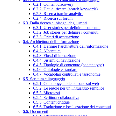
6.2.1. Content discovery
6.2.2. Dati di ricerca (search keywords)
6.2.3. Ricerca tramite analytics
6.2.4. Ricerca sui forum
6.3. Dalla ricerca ai bisogni degli utenti
6.3.1. User stories per definire i contenuti
6.3.2. Job stories per definire i contenuti
6.3.3. Criteri di accettazione
6.4. Architettura dell’informazione
6.4.1. Definire l’architettura dell’informazione
6.4.2. Alberatura
6.4.3. Flussi di interazione
6.4.4. Sistemi di navigazione
6.4.5. Tipologie di contenuto (content type)
6.4.6. Ontologie e standard
6.4.7. Vocabolari controllati e tassonomie
6.5. Scrittura e linguaggio
6.5.1. Come leggono le persone sul web
6.5.2. Le regole per un linguaggio semplice
6.5.3. Microtesti
6.5.4. Scrittura collaborativa
6.5.5. Content critique
6.5.6. Traduzione e localizzazione dei contenuti
6.6. Documenti