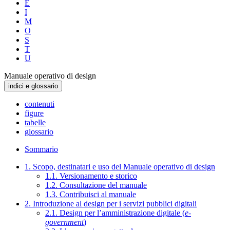
E
I
M
O
S
T
U
Manuale operativo di design
indici e glossario
contenuti
figure
tabelle
glossario
Sommario
1. Scopo, destinatari e uso del Manuale operativo di design
1.1. Versionamento e storico
1.2. Consultazione del manuale
1.3. Contribuisci al manuale
2. Introduzione al design per i servizi pubblici digitali
2.1. Design per l’amministrazione digitale (
e-
government
)