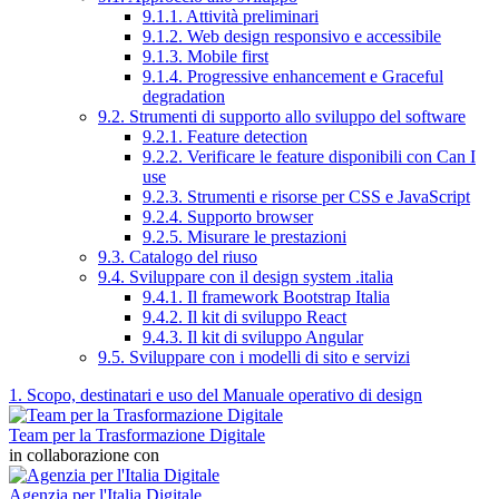
9.1.1. Attività preliminari
9.1.2. Web design responsivo e accessibile
9.1.3. Mobile first
9.1.4. Progressive enhancement e Graceful
degradation
9.2. Strumenti di supporto allo sviluppo del software
9.2.1. Feature detection
9.2.2. Verificare le feature disponibili con Can I
use
9.2.3. Strumenti e risorse per CSS e JavaScript
9.2.4. Supporto browser
9.2.5. Misurare le prestazioni
9.3. Catalogo del riuso
9.4. Sviluppare con il design system .italia
9.4.1. Il framework Bootstrap Italia
9.4.2. Il kit di sviluppo React
9.4.3. Il kit di sviluppo Angular
9.5. Sviluppare con i modelli di sito e servizi
1. Scopo, destinatari e uso del Manuale operativo di design
Team per la Trasformazione Digitale
in collaborazione con
Agenzia per l'Italia Digitale