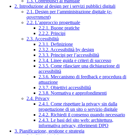
1.3. Contribuisci al manuale
2. Introduzione al design per i servizi pubblici digitali
2.1. Design per l’amministrazione digitale (
e-
government
)
2.2. L’approccio progettuale
2.2.1. Buone pratiche
2.2.2. Principi
2.3. Accessibilità
2.3.1. Definizione
2.3.2. Accessibilità by design
2.3.3. Principi per l’accessibilità
2.3.4. Linee guida e criteri di successo
2.3.5. Come rilasciare una dichiarazione di
accessibilità
2.3.6. Meccanismo di feedback e procedura di
attuazione
2.3.7. Obiettivi accessibilità
2.3.8. Normativa e approfondimenti
2.4. Privacy
2.4.1. Come rispettare la privacy sin dalla
progettazione di un sito o servizio digitale
2.4.2. Richiedi il consenso quando necessario
2.4.3. Le basi del sito web: architettura,
informativa privacy, riferimenti DPO
3. Pianificazione, gestione e strategia