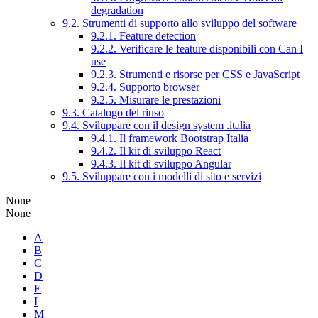
degradation
9.2. Strumenti di supporto allo sviluppo del software
9.2.1. Feature detection
9.2.2. Verificare le feature disponibili con Can I
use
9.2.3. Strumenti e risorse per CSS e JavaScript
9.2.4. Supporto browser
9.2.5. Misurare le prestazioni
9.3. Catalogo del riuso
9.4. Sviluppare con il design system .italia
9.4.1. Il framework Bootstrap Italia
9.4.2. Il kit di sviluppo React
9.4.3. Il kit di sviluppo Angular
9.5. Sviluppare con i modelli di sito e servizi
None
None
A
B
C
D
E
I
M