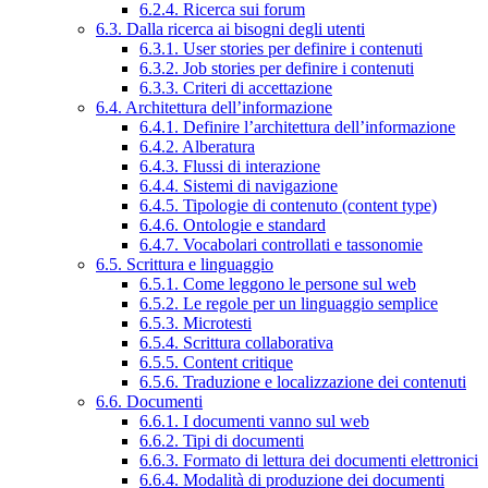
6.2.4. Ricerca sui forum
6.3. Dalla ricerca ai bisogni degli utenti
6.3.1. User stories per definire i contenuti
6.3.2. Job stories per definire i contenuti
6.3.3. Criteri di accettazione
6.4. Architettura dell’informazione
6.4.1. Definire l’architettura dell’informazione
6.4.2. Alberatura
6.4.3. Flussi di interazione
6.4.4. Sistemi di navigazione
6.4.5. Tipologie di contenuto (content type)
6.4.6. Ontologie e standard
6.4.7. Vocabolari controllati e tassonomie
6.5. Scrittura e linguaggio
6.5.1. Come leggono le persone sul web
6.5.2. Le regole per un linguaggio semplice
6.5.3. Microtesti
6.5.4. Scrittura collaborativa
6.5.5. Content critique
6.5.6. Traduzione e localizzazione dei contenuti
6.6. Documenti
6.6.1. I documenti vanno sul web
6.6.2. Tipi di documenti
6.6.3. Formato di lettura dei documenti elettronici
6.6.4. Modalità di produzione dei documenti