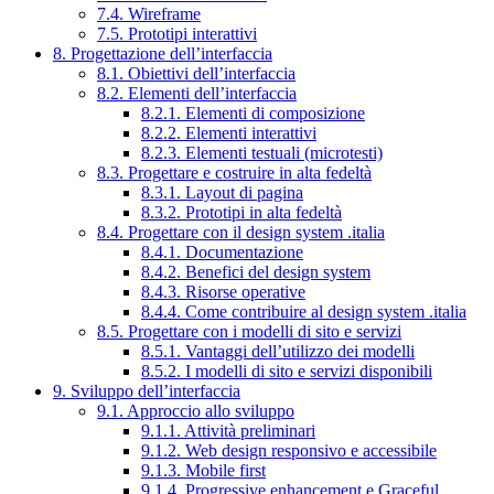
7.4. Wireframe
7.5. Prototipi interattivi
8. Progettazione dell’interfaccia
8.1. Obiettivi dell’interfaccia
8.2. Elementi dell’interfaccia
8.2.1. Elementi di composizione
8.2.2. Elementi interattivi
8.2.3. Elementi testuali (microtesti)
8.3. Progettare e costruire in alta fedeltà
8.3.1. Layout di pagina
8.3.2. Prototipi in alta fedeltà
8.4. Progettare con il design system .italia
8.4.1. Documentazione
8.4.2. Benefici del design system
8.4.3. Risorse operative
8.4.4. Come contribuire al design system .italia
8.5. Progettare con i modelli di sito e servizi
8.5.1. Vantaggi dell’utilizzo dei modelli
8.5.2. I modelli di sito e servizi disponibili
9. Sviluppo dell’interfaccia
9.1. Approccio allo sviluppo
9.1.1. Attività preliminari
9.1.2. Web design responsivo e accessibile
9.1.3. Mobile first
9.1.4. Progressive enhancement e Graceful