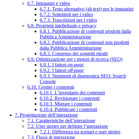
6.7. Immagini e video
6.7.1. Testo alternativo (alt text) per le immagini
6.7.2. Sottotitoli per i video
6.7.3. Trascrizioni per i video
6.8. Proprietà intellettuale e privacy
6.8.1. Pubblicazione di contenuti prodotti dalla
Pubblica Amministrazione
6.8.2. Pubblicazione di contenuti non prodotti
dalla Pubblica Amministrazione
6.8.3. Consenso dei soggetti ritratti
6.9. Ottimizzazione per i motori di ricerca (SEO)
6.9.1. I fattori
on-page
6.9.2. I fattori
off-page
6.9.3. Strumenti di diagnostica SEO: Search
Console
6.10. Gestire i contenuti
6.10.1. L’inventario dei contenuti
6.10.2. Revisionare i contenuti
6.10.3. Migrare i contenuti
6.10.4. Pubblicare i contenuti
7. Progettazione dell’interazione
7.1. Caratteristiche dell’interazione
7.2. User stories per definire l’interazione
7.2.1. Differenza tra scenari e user stories
7.3. Flussi di interazione