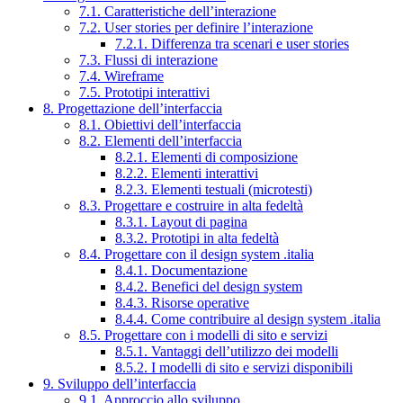
7.1. Caratteristiche dell’interazione
7.2. User stories per definire l’interazione
7.2.1. Differenza tra scenari e user stories
7.3. Flussi di interazione
7.4. Wireframe
7.5. Prototipi interattivi
8. Progettazione dell’interfaccia
8.1. Obiettivi dell’interfaccia
8.2. Elementi dell’interfaccia
8.2.1. Elementi di composizione
8.2.2. Elementi interattivi
8.2.3. Elementi testuali (microtesti)
8.3. Progettare e costruire in alta fedeltà
8.3.1. Layout di pagina
8.3.2. Prototipi in alta fedeltà
8.4. Progettare con il design system .italia
8.4.1. Documentazione
8.4.2. Benefici del design system
8.4.3. Risorse operative
8.4.4. Come contribuire al design system .italia
8.5. Progettare con i modelli di sito e servizi
8.5.1. Vantaggi dell’utilizzo dei modelli
8.5.2. I modelli di sito e servizi disponibili
9. Sviluppo dell’interfaccia
9.1. Approccio allo sviluppo