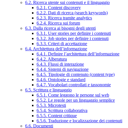
6.2. Ricerca utente sui contenuti e il linguaggio
6.2.1. Content discovery
6.2.2. Dati di ricerca (search keywords)
6.2.3. Ricerca tramite analytics
6.2.4. Ricerca sui forum
6.3. Dalla ricerca ai bisogni degli utenti
6.3.1. User stories per definire i contenuti
6.3.2. Job stories per definire i contenuti
6.3.3. Criteri di accettazione
6.4. Architettura dell’informazione
6.4.1. Definire l’architettura dell’informazione
6.4.2. Alberatura
6.4.3. Flussi di interazione
6.4.4. Sistemi di navigazione
6.4.5. Tipologie di contenuto (content type)
6.4.6. Ontologie e standard
6.4.7. Vocabolari controllati e tassonomie
6.5. Scrittura e linguaggio
6.5.1. Come leggono le persone sul web
6.5.2. Le regole per un linguaggio semplice
6.5.3. Microtesti
6.5.4. Scrittura collaborativa
6.5.5. Content critique
6.5.6. Traduzione e localizzazione dei contenuti
6.6. Documenti