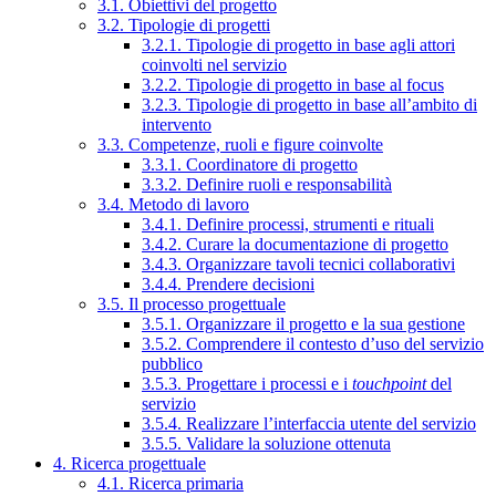
3.1. Obiettivi del progetto
3.2. Tipologie di progetti
3.2.1. Tipologie di progetto in base agli attori
coinvolti nel servizio
3.2.2. Tipologie di progetto in base al focus
3.2.3. Tipologie di progetto in base all’ambito di
intervento
3.3. Competenze, ruoli e figure coinvolte
3.3.1. Coordinatore di progetto
3.3.2. Definire ruoli e responsabilità
3.4. Metodo di lavoro
3.4.1. Definire processi, strumenti e rituali
3.4.2. Curare la documentazione di progetto
3.4.3. Organizzare tavoli tecnici collaborativi
3.4.4. Prendere decisioni
3.5. Il processo progettuale
3.5.1. Organizzare il progetto e la sua gestione
3.5.2. Comprendere il contesto d’uso del servizio
pubblico
3.5.3. Progettare i processi e i
touchpoint
del
servizio
3.5.4. Realizzare l’interfaccia utente del servizio
3.5.5. Validare la soluzione ottenuta
4. Ricerca progettuale
4.1. Ricerca primaria