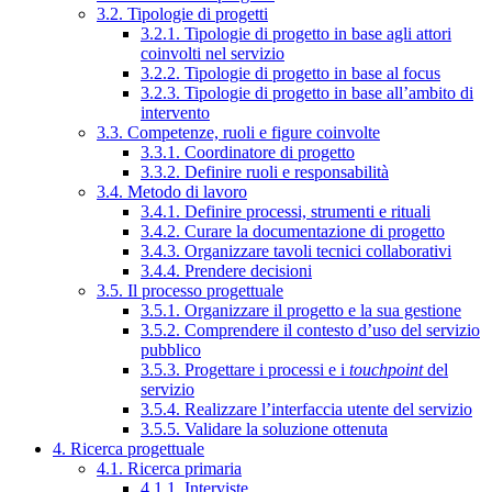
3.2. Tipologie di progetti
3.2.1. Tipologie di progetto in base agli attori
coinvolti nel servizio
3.2.2. Tipologie di progetto in base al focus
3.2.3. Tipologie di progetto in base all’ambito di
intervento
3.3. Competenze, ruoli e figure coinvolte
3.3.1. Coordinatore di progetto
3.3.2. Definire ruoli e responsabilità
3.4. Metodo di lavoro
3.4.1. Definire processi, strumenti e rituali
3.4.2. Curare la documentazione di progetto
3.4.3. Organizzare tavoli tecnici collaborativi
3.4.4. Prendere decisioni
3.5. Il processo progettuale
3.5.1. Organizzare il progetto e la sua gestione
3.5.2. Comprendere il contesto d’uso del servizio
pubblico
3.5.3. Progettare i processi e i
touchpoint
del
servizio
3.5.4. Realizzare l’interfaccia utente del servizio
3.5.5. Validare la soluzione ottenuta
4. Ricerca progettuale
4.1. Ricerca primaria
4.1.1. Interviste