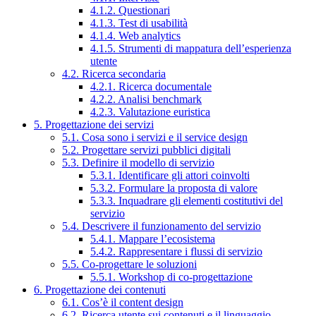
4.1.2. Questionari
4.1.3. Test di usabilità
4.1.4. Web analytics
4.1.5. Strumenti di mappatura dell’esperienza
utente
4.2. Ricerca secondaria
4.2.1. Ricerca documentale
4.2.2. Analisi benchmark
4.2.3. Valutazione euristica
5. Progettazione dei servizi
5.1. Cosa sono i servizi e il service design
5.2. Progettare servizi pubblici digitali
5.3. Definire il modello di servizio
5.3.1. Identificare gli attori coinvolti
5.3.2. Formulare la proposta di valore
5.3.3. Inquadrare gli elementi costitutivi del
servizio
5.4. Descrivere il funzionamento del servizio
5.4.1. Mappare l’ecosistema
5.4.2. Rappresentare i flussi di servizio
5.5. Co-progettare le soluzioni
5.5.1. Workshop di co-progettazione
6. Progettazione dei contenuti
6.1. Cos’è il content design
6.2. Ricerca utente sui contenuti e il linguaggio