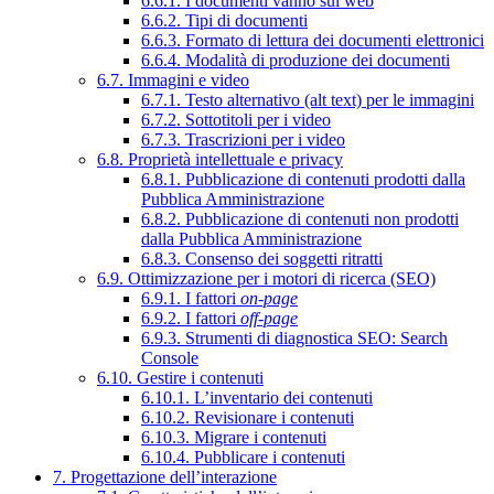
6.6.1. I documenti vanno sul web
6.6.2. Tipi di documenti
6.6.3. Formato di lettura dei documenti elettronici
6.6.4. Modalità di produzione dei documenti
6.7. Immagini e video
6.7.1. Testo alternativo (alt text) per le immagini
6.7.2. Sottotitoli per i video
6.7.3. Trascrizioni per i video
6.8. Proprietà intellettuale e privacy
6.8.1. Pubblicazione di contenuti prodotti dalla
Pubblica Amministrazione
6.8.2. Pubblicazione di contenuti non prodotti
dalla Pubblica Amministrazione
6.8.3. Consenso dei soggetti ritratti
6.9. Ottimizzazione per i motori di ricerca (SEO)
6.9.1. I fattori
on-page
6.9.2. I fattori
off-page
6.9.3. Strumenti di diagnostica SEO: Search
Console
6.10. Gestire i contenuti
6.10.1. L’inventario dei contenuti
6.10.2. Revisionare i contenuti
6.10.3. Migrare i contenuti
6.10.4. Pubblicare i contenuti
7. Progettazione dell’interazione