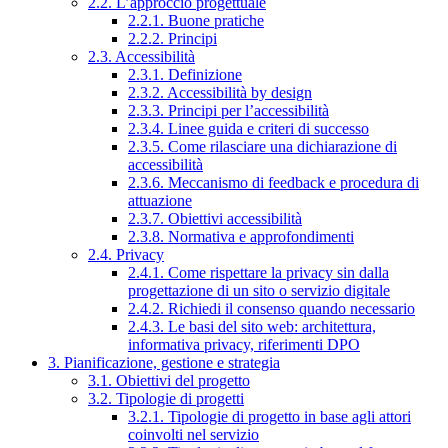
2.2. L’approccio progettuale
2.2.1. Buone pratiche
2.2.2. Principi
2.3. Accessibilità
2.3.1. Definizione
2.3.2. Accessibilità by design
2.3.3. Principi per l’accessibilità
2.3.4. Linee guida e criteri di successo
2.3.5. Come rilasciare una dichiarazione di
accessibilità
2.3.6. Meccanismo di feedback e procedura di
attuazione
2.3.7. Obiettivi accessibilità
2.3.8. Normativa e approfondimenti
2.4. Privacy
2.4.1. Come rispettare la privacy sin dalla
progettazione di un sito o servizio digitale
2.4.2. Richiedi il consenso quando necessario
2.4.3. Le basi del sito web: architettura,
informativa privacy, riferimenti DPO
3. Pianificazione, gestione e strategia
3.1. Obiettivi del progetto
3.2. Tipologie di progetti
3.2.1. Tipologie di progetto in base agli attori
coinvolti nel servizio