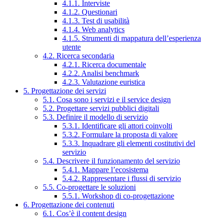
4.1.1. Interviste
4.1.2. Questionari
4.1.3. Test di usabilità
4.1.4. Web analytics
4.1.5. Strumenti di mappatura dell’esperienza
utente
4.2. Ricerca secondaria
4.2.1. Ricerca documentale
4.2.2. Analisi benchmark
4.2.3. Valutazione euristica
5. Progettazione dei servizi
5.1. Cosa sono i servizi e il service design
5.2. Progettare servizi pubblici digitali
5.3. Definire il modello di servizio
5.3.1. Identificare gli attori coinvolti
5.3.2. Formulare la proposta di valore
5.3.3. Inquadrare gli elementi costitutivi del
servizio
5.4. Descrivere il funzionamento del servizio
5.4.1. Mappare l’ecosistema
5.4.2. Rappresentare i flussi di servizio
5.5. Co-progettare le soluzioni
5.5.1. Workshop di co-progettazione
6. Progettazione dei contenuti
6.1. Cos’è il content design