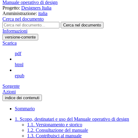
Manuale operativo di design
Progetto:
Designers Italia
Amministrazione:
italia
Cerca nel documento
Cerca nel documento
Informazioni
versione-corrente
Scarica
pdf
html
epub
Sorgente
Azioni
indice dei contenuti
Sommario
1. Scopo, destinatari e uso del Manuale operativo di design
1.1. Versionamento e storico
1.2. Consultazione del manuale
1.3. Contribuisci al manuale