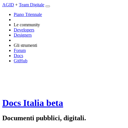
AGID
+
Team Digitale
Piano Triennale
Le community
Developers
Designers
Gli strumenti
Forum
Docs
GitHub
Docs Italia
beta
Documenti pubblici, digitali.