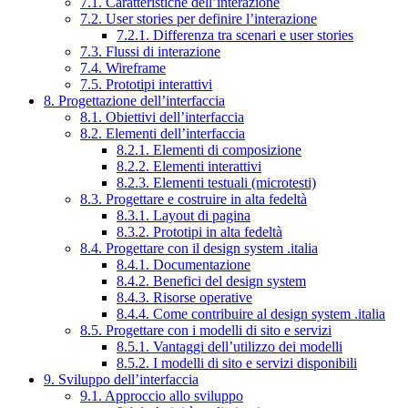
7.1. Caratteristiche dell’interazione
7.2. User stories per definire l’interazione
7.2.1. Differenza tra scenari e user stories
7.3. Flussi di interazione
7.4. Wireframe
7.5. Prototipi interattivi
8. Progettazione dell’interfaccia
8.1. Obiettivi dell’interfaccia
8.2. Elementi dell’interfaccia
8.2.1. Elementi di composizione
8.2.2. Elementi interattivi
8.2.3. Elementi testuali (microtesti)
8.3. Progettare e costruire in alta fedeltà
8.3.1. Layout di pagina
8.3.2. Prototipi in alta fedeltà
8.4. Progettare con il design system .italia
8.4.1. Documentazione
8.4.2. Benefici del design system
8.4.3. Risorse operative
8.4.4. Come contribuire al design system .italia
8.5. Progettare con i modelli di sito e servizi
8.5.1. Vantaggi dell’utilizzo dei modelli
8.5.2. I modelli di sito e servizi disponibili
9. Sviluppo dell’interfaccia
9.1. Approccio allo sviluppo