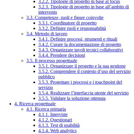
3.2.2. Tipologie di progetto in base al focus
3.2.3. Tipologie di progetto in base all’ambito di
intervento
3.3. Competenze, ruoli e figure coinvolte
3.3.1. Coordinatore di progetto
3.3.2. Definire ruoli e responsabilità
3.4. Metodo di lavoro
3.4.1. Definire processi, strumenti e rituali
3.4.2. Curare la documentazione di progetto
3.4.3. Organizzare tavoli tecnici collaborativi
3.4.4. Prendere decisioni
3.5. Il processo progettuale
3.5.1. Organizzare il progetto e la sua gestione
3.5.2. Comprendere il contesto d’uso del servizio
pubblico
3.5.3. Progettare i processi e i
touchpoint
del
servizio
3.5.4. Realizzare l’interfaccia utente del servizio
3.5.5. Validare la soluzione ottenuta
4. Ricerca progettuale
4.1. Ricerca primaria
4.1.1. Interviste
4.1.2. Questionari
4.1.3. Test di usabilità
4.1.4. Web analytics