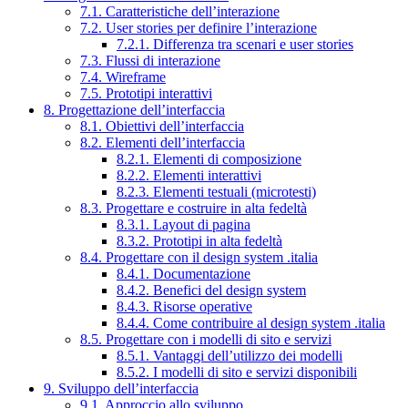
7.1. Caratteristiche dell’interazione
7.2. User stories per definire l’interazione
7.2.1. Differenza tra scenari e user stories
7.3. Flussi di interazione
7.4. Wireframe
7.5. Prototipi interattivi
8. Progettazione dell’interfaccia
8.1. Obiettivi dell’interfaccia
8.2. Elementi dell’interfaccia
8.2.1. Elementi di composizione
8.2.2. Elementi interattivi
8.2.3. Elementi testuali (microtesti)
8.3. Progettare e costruire in alta fedeltà
8.3.1. Layout di pagina
8.3.2. Prototipi in alta fedeltà
8.4. Progettare con il design system .italia
8.4.1. Documentazione
8.4.2. Benefici del design system
8.4.3. Risorse operative
8.4.4. Come contribuire al design system .italia
8.5. Progettare con i modelli di sito e servizi
8.5.1. Vantaggi dell’utilizzo dei modelli
8.5.2. I modelli di sito e servizi disponibili
9. Sviluppo dell’interfaccia
9.1. Approccio allo sviluppo