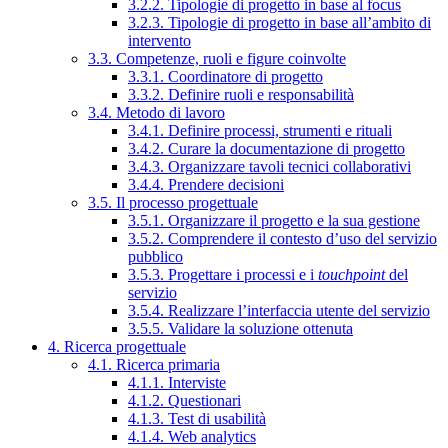
3.2.2. Tipologie di progetto in base al focus
3.2.3. Tipologie di progetto in base all’ambito di
intervento
3.3. Competenze, ruoli e figure coinvolte
3.3.1. Coordinatore di progetto
3.3.2. Definire ruoli e responsabilità
3.4. Metodo di lavoro
3.4.1. Definire processi, strumenti e rituali
3.4.2. Curare la documentazione di progetto
3.4.3. Organizzare tavoli tecnici collaborativi
3.4.4. Prendere decisioni
3.5. Il processo progettuale
3.5.1. Organizzare il progetto e la sua gestione
3.5.2. Comprendere il contesto d’uso del servizio
pubblico
3.5.3. Progettare i processi e i
touchpoint
del
servizio
3.5.4. Realizzare l’interfaccia utente del servizio
3.5.5. Validare la soluzione ottenuta
4. Ricerca progettuale
4.1. Ricerca primaria
4.1.1. Interviste
4.1.2. Questionari
4.1.3. Test di usabilità
4.1.4. Web analytics