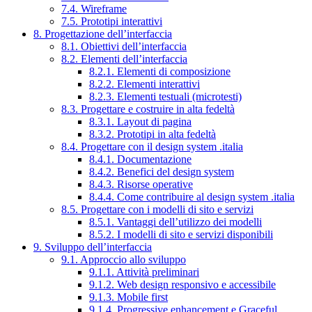
7.4. Wireframe
7.5. Prototipi interattivi
8. Progettazione dell’interfaccia
8.1. Obiettivi dell’interfaccia
8.2. Elementi dell’interfaccia
8.2.1. Elementi di composizione
8.2.2. Elementi interattivi
8.2.3. Elementi testuali (microtesti)
8.3. Progettare e costruire in alta fedeltà
8.3.1. Layout di pagina
8.3.2. Prototipi in alta fedeltà
8.4. Progettare con il design system .italia
8.4.1. Documentazione
8.4.2. Benefici del design system
8.4.3. Risorse operative
8.4.4. Come contribuire al design system .italia
8.5. Progettare con i modelli di sito e servizi
8.5.1. Vantaggi dell’utilizzo dei modelli
8.5.2. I modelli di sito e servizi disponibili
9. Sviluppo dell’interfaccia
9.1. Approccio allo sviluppo
9.1.1. Attività preliminari
9.1.2. Web design responsivo e accessibile
9.1.3. Mobile first
9.1.4. Progressive enhancement e Graceful