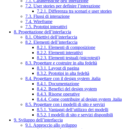
7.1. Caratteristiche dell’interazione
7.2. User stories per definire l’interazione
7.2.1. Differenza tra scenari e user stories
7.3. Flussi di interazione
7.4. Wireframe
7.5. Prototipi interattivi
8. Progettazione dell’interfaccia
8.1. Obiettivi dell’interfaccia
8.2. Elementi dell’interfaccia
8.2.1. Elementi di composizione
8.2.2. Elementi interattivi
8.2.3. Elementi testuali (microtesti)
8.3. Progettare e costruire in alta fedeltà
8.3.1. Layout di pagina
8.3.2. Prototipi in alta fedeltà
8.4. Progettare con il design system .italia
8.4.1. Documentazione
8.4.2. Benefici del design system
8.4.3. Risorse operative
8.4.4. Come contribuire al design system .italia
8.5. Progettare con i modelli di sito e servizi
8.5.1. Vantaggi dell’utilizzo dei modelli
8.5.2. I modelli di sito e servizi disponibili
9. Sviluppo dell’interfaccia
9.1. Approccio allo sviluppo