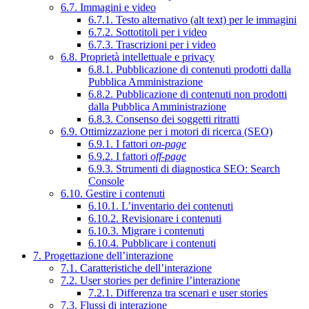
6.7. Immagini e video
6.7.1. Testo alternativo (alt text) per le immagini
6.7.2. Sottotitoli per i video
6.7.3. Trascrizioni per i video
6.8. Proprietà intellettuale e privacy
6.8.1. Pubblicazione di contenuti prodotti dalla
Pubblica Amministrazione
6.8.2. Pubblicazione di contenuti non prodotti
dalla Pubblica Amministrazione
6.8.3. Consenso dei soggetti ritratti
6.9. Ottimizzazione per i motori di ricerca (SEO)
6.9.1. I fattori
on-page
6.9.2. I fattori
off-page
6.9.3. Strumenti di diagnostica SEO: Search
Console
6.10. Gestire i contenuti
6.10.1. L’inventario dei contenuti
6.10.2. Revisionare i contenuti
6.10.3. Migrare i contenuti
6.10.4. Pubblicare i contenuti
7. Progettazione dell’interazione
7.1. Caratteristiche dell’interazione
7.2. User stories per definire l’interazione
7.2.1. Differenza tra scenari e user stories
7.3. Flussi di interazione