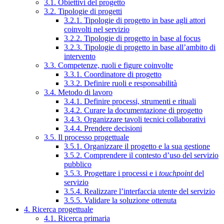
3.1. Obiettivi del progetto
3.2. Tipologie di progetti
3.2.1. Tipologie di progetto in base agli attori
coinvolti nel servizio
3.2.2. Tipologie di progetto in base al focus
3.2.3. Tipologie di progetto in base all’ambito di
intervento
3.3. Competenze, ruoli e figure coinvolte
3.3.1. Coordinatore di progetto
3.3.2. Definire ruoli e responsabilità
3.4. Metodo di lavoro
3.4.1. Definire processi, strumenti e rituali
3.4.2. Curare la documentazione di progetto
3.4.3. Organizzare tavoli tecnici collaborativi
3.4.4. Prendere decisioni
3.5. Il processo progettuale
3.5.1. Organizzare il progetto e la sua gestione
3.5.2. Comprendere il contesto d’uso del servizio
pubblico
3.5.3. Progettare i processi e i
touchpoint
del
servizio
3.5.4. Realizzare l’interfaccia utente del servizio
3.5.5. Validare la soluzione ottenuta
4. Ricerca progettuale
4.1. Ricerca primaria