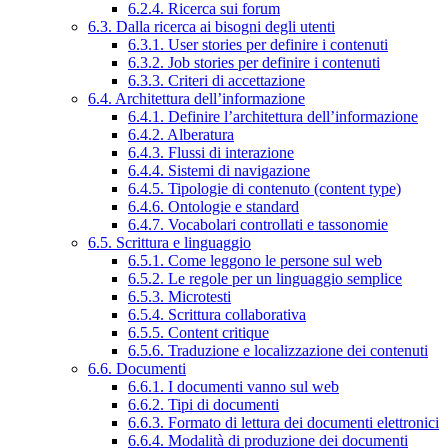
6.2.4. Ricerca sui forum
6.3. Dalla ricerca ai bisogni degli utenti
6.3.1. User stories per definire i contenuti
6.3.2. Job stories per definire i contenuti
6.3.3. Criteri di accettazione
6.4. Architettura dell’informazione
6.4.1. Definire l’architettura dell’informazione
6.4.2. Alberatura
6.4.3. Flussi di interazione
6.4.4. Sistemi di navigazione
6.4.5. Tipologie di contenuto (content type)
6.4.6. Ontologie e standard
6.4.7. Vocabolari controllati e tassonomie
6.5. Scrittura e linguaggio
6.5.1. Come leggono le persone sul web
6.5.2. Le regole per un linguaggio semplice
6.5.3. Microtesti
6.5.4. Scrittura collaborativa
6.5.5. Content critique
6.5.6. Traduzione e localizzazione dei contenuti
6.6. Documenti
6.6.1. I documenti vanno sul web
6.6.2. Tipi di documenti
6.6.3. Formato di lettura dei documenti elettronici
6.6.4. Modalità di produzione dei documenti