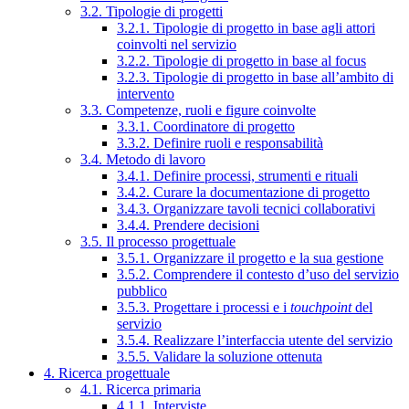
3.2. Tipologie di progetti
3.2.1. Tipologie di progetto in base agli attori
coinvolti nel servizio
3.2.2. Tipologie di progetto in base al focus
3.2.3. Tipologie di progetto in base all’ambito di
intervento
3.3. Competenze, ruoli e figure coinvolte
3.3.1. Coordinatore di progetto
3.3.2. Definire ruoli e responsabilità
3.4. Metodo di lavoro
3.4.1. Definire processi, strumenti e rituali
3.4.2. Curare la documentazione di progetto
3.4.3. Organizzare tavoli tecnici collaborativi
3.4.4. Prendere decisioni
3.5. Il processo progettuale
3.5.1. Organizzare il progetto e la sua gestione
3.5.2. Comprendere il contesto d’uso del servizio
pubblico
3.5.3. Progettare i processi e i
touchpoint
del
servizio
3.5.4. Realizzare l’interfaccia utente del servizio
3.5.5. Validare la soluzione ottenuta
4. Ricerca progettuale
4.1. Ricerca primaria
4.1.1. Interviste