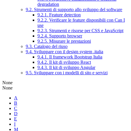
degradation
9.2. Strumenti di supporto allo sviluppo del software
9.2.1. Feature detection
9.2.2. Verificare le feature disponibili con Can I
use
9.2.3. Strumenti e risorse per CSS e JavaScript
9.2.4. Supporto browser
9.2.5. Misurare le prestazioni
9.3. Catalogo del riuso
9.4. Sviluppare con il design system .italia
9.4.1. Il framework Bootstrap Italia
9.4.2. Il kit di sviluppo React
9.4.3. Il kit di sviluppo Angular
9.5. Sviluppare con i modelli di sito e servizi
None
None
A
B
C
D
E
I
M