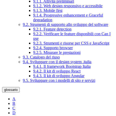
9.1.1. Attività preliminari
9.1.2. Web design responsivo e accessibile
9.1.3. Mobile first
9.1.4. Progressive enhancement e Graceful
degradation
9.2. Strumenti di supporto allo sviluppo del software
9.2.1. Feature detection
9.2.2. Verificare le feature disponibili con Can I
use
9.2.3. Strumenti e risorse per CSS e JavaScript
9.2.4. Supporto browser
9.2.5. Misurare le prestazioni
9.3. Catalogo del riuso
9.4. Sviluppare con il design system .italia
9.4.1. Il framework Bootstrap Italia
9.4.2. Il kit di sviluppo React
9.4.3. Il kit di sviluppo Angular
9.5. Sviluppare con i modelli di sito e servizi
glossario
A
B
C
D