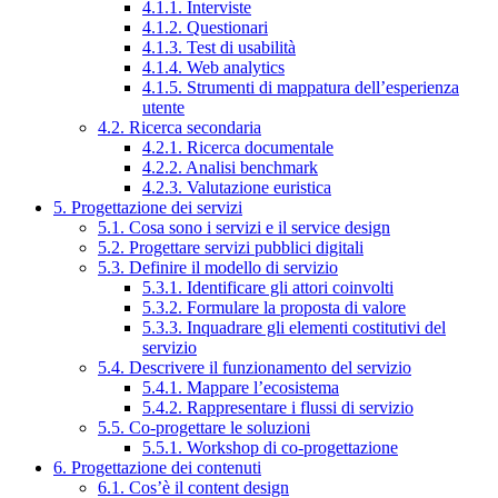
4.1.1. Interviste
4.1.2. Questionari
4.1.3. Test di usabilità
4.1.4. Web analytics
4.1.5. Strumenti di mappatura dell’esperienza
utente
4.2. Ricerca secondaria
4.2.1. Ricerca documentale
4.2.2. Analisi benchmark
4.2.3. Valutazione euristica
5. Progettazione dei servizi
5.1. Cosa sono i servizi e il service design
5.2. Progettare servizi pubblici digitali
5.3. Definire il modello di servizio
5.3.1. Identificare gli attori coinvolti
5.3.2. Formulare la proposta di valore
5.3.3. Inquadrare gli elementi costitutivi del
servizio
5.4. Descrivere il funzionamento del servizio
5.4.1. Mappare l’ecosistema
5.4.2. Rappresentare i flussi di servizio
5.5. Co-progettare le soluzioni
5.5.1. Workshop di co-progettazione
6. Progettazione dei contenuti
6.1. Cos’è il content design