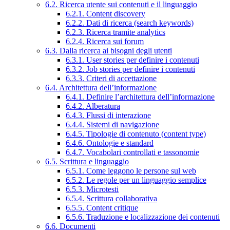
6.2. Ricerca utente sui contenuti e il linguaggio
6.2.1. Content discovery
6.2.2. Dati di ricerca (search keywords)
6.2.3. Ricerca tramite analytics
6.2.4. Ricerca sui forum
6.3. Dalla ricerca ai bisogni degli utenti
6.3.1. User stories per definire i contenuti
6.3.2. Job stories per definire i contenuti
6.3.3. Criteri di accettazione
6.4. Architettura dell’informazione
6.4.1. Definire l’architettura dell’informazione
6.4.2. Alberatura
6.4.3. Flussi di interazione
6.4.4. Sistemi di navigazione
6.4.5. Tipologie di contenuto (content type)
6.4.6. Ontologie e standard
6.4.7. Vocabolari controllati e tassonomie
6.5. Scrittura e linguaggio
6.5.1. Come leggono le persone sul web
6.5.2. Le regole per un linguaggio semplice
6.5.3. Microtesti
6.5.4. Scrittura collaborativa
6.5.5. Content critique
6.5.6. Traduzione e localizzazione dei contenuti
6.6. Documenti