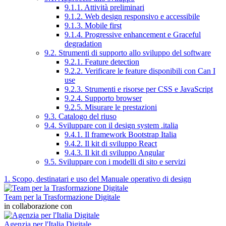
9.1.1. Attività preliminari
9.1.2. Web design responsivo e accessibile
9.1.3. Mobile first
9.1.4. Progressive enhancement e Graceful
degradation
9.2. Strumenti di supporto allo sviluppo del software
9.2.1. Feature detection
9.2.2. Verificare le feature disponibili con Can I
use
9.2.3. Strumenti e risorse per CSS e JavaScript
9.2.4. Supporto browser
9.2.5. Misurare le prestazioni
9.3. Catalogo del riuso
9.4. Sviluppare con il design system .italia
9.4.1. Il framework Bootstrap Italia
9.4.2. Il kit di sviluppo React
9.4.3. Il kit di sviluppo Angular
9.5. Sviluppare con i modelli di sito e servizi
1. Scopo, destinatari e uso del Manuale operativo di design
Team per la Trasformazione Digitale
in collaborazione con
Agenzia per l'Italia Digitale