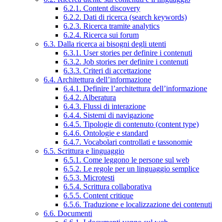
6.2.1. Content discovery
6.2.2. Dati di ricerca (search keywords)
6.2.3. Ricerca tramite analytics
6.2.4. Ricerca sui forum
6.3. Dalla ricerca ai bisogni degli utenti
6.3.1. User stories per definire i contenuti
6.3.2. Job stories per definire i contenuti
6.3.3. Criteri di accettazione
6.4. Architettura dell’informazione
6.4.1. Definire l’architettura dell’informazione
6.4.2. Alberatura
6.4.3. Flussi di interazione
6.4.4. Sistemi di navigazione
6.4.5. Tipologie di contenuto (content type)
6.4.6. Ontologie e standard
6.4.7. Vocabolari controllati e tassonomie
6.5. Scrittura e linguaggio
6.5.1. Come leggono le persone sul web
6.5.2. Le regole per un linguaggio semplice
6.5.3. Microtesti
6.5.4. Scrittura collaborativa
6.5.5. Content critique
6.5.6. Traduzione e localizzazione dei contenuti
6.6. Documenti