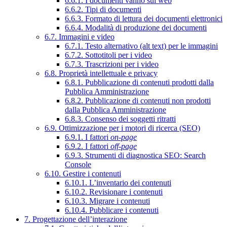
6.6.1. I documenti vanno sul web
6.6.2. Tipi di documenti
6.6.3. Formato di lettura dei documenti elettronici
6.6.4. Modalità di produzione dei documenti
6.7. Immagini e video
6.7.1. Testo alternativo (alt text) per le immagini
6.7.2. Sottotitoli per i video
6.7.3. Trascrizioni per i video
6.8. Proprietà intellettuale e privacy
6.8.1. Pubblicazione di contenuti prodotti dalla
Pubblica Amministrazione
6.8.2. Pubblicazione di contenuti non prodotti
dalla Pubblica Amministrazione
6.8.3. Consenso dei soggetti ritratti
6.9. Ottimizzazione per i motori di ricerca (SEO)
6.9.1. I fattori
on-page
6.9.2. I fattori
off-page
6.9.3. Strumenti di diagnostica SEO: Search
Console
6.10. Gestire i contenuti
6.10.1. L’inventario dei contenuti
6.10.2. Revisionare i contenuti
6.10.3. Migrare i contenuti
6.10.4. Pubblicare i contenuti
7. Progettazione dell’interazione