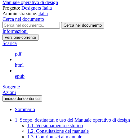
Manuale operativo di design
Progetto:
Designers Italia
Amministrazione:
italia
Cerca nel documento
Cerca nel documento
Informazioni
versione-corrente
Scarica
pdf
html
epub
Sorgente
Azioni
indice dei contenuti
Sommario
1. Scopo, destinatari e uso del Manuale operativo di design
1.1. Versionamento e storico
1.2. Consultazione del manuale
1.3. Contribuisci al manuale