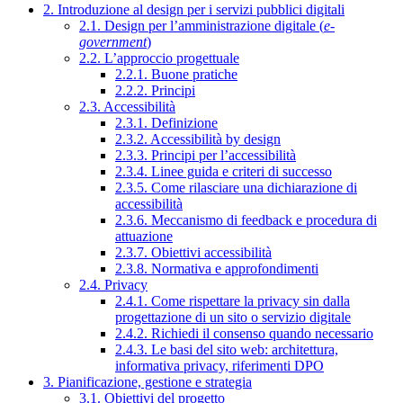
2. Introduzione al design per i servizi pubblici digitali
2.1. Design per l’amministrazione digitale (
e-
government
)
2.2. L’approccio progettuale
2.2.1. Buone pratiche
2.2.2. Principi
2.3. Accessibilità
2.3.1. Definizione
2.3.2. Accessibilità by design
2.3.3. Principi per l’accessibilità
2.3.4. Linee guida e criteri di successo
2.3.5. Come rilasciare una dichiarazione di
accessibilità
2.3.6. Meccanismo di feedback e procedura di
attuazione
2.3.7. Obiettivi accessibilità
2.3.8. Normativa e approfondimenti
2.4. Privacy
2.4.1. Come rispettare la privacy sin dalla
progettazione di un sito o servizio digitale
2.4.2. Richiedi il consenso quando necessario
2.4.3. Le basi del sito web: architettura,
informativa privacy, riferimenti DPO
3. Pianificazione, gestione e strategia
3.1. Obiettivi del progetto