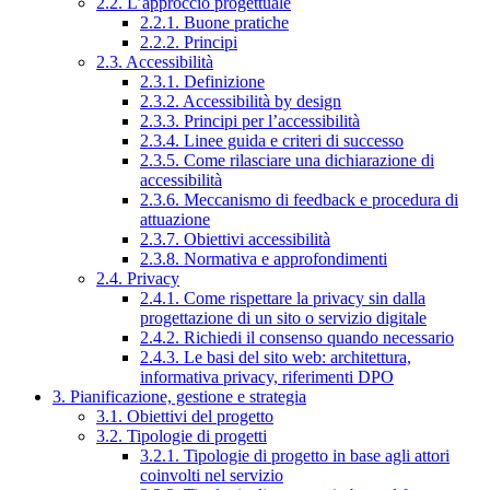
2.2. L’approccio progettuale
2.2.1. Buone pratiche
2.2.2. Principi
2.3. Accessibilità
2.3.1. Definizione
2.3.2. Accessibilità by design
2.3.3. Principi per l’accessibilità
2.3.4. Linee guida e criteri di successo
2.3.5. Come rilasciare una dichiarazione di
accessibilità
2.3.6. Meccanismo di feedback e procedura di
attuazione
2.3.7. Obiettivi accessibilità
2.3.8. Normativa e approfondimenti
2.4. Privacy
2.4.1. Come rispettare la privacy sin dalla
progettazione di un sito o servizio digitale
2.4.2. Richiedi il consenso quando necessario
2.4.3. Le basi del sito web: architettura,
informativa privacy, riferimenti DPO
3. Pianificazione, gestione e strategia
3.1. Obiettivi del progetto
3.2. Tipologie di progetti
3.2.1. Tipologie di progetto in base agli attori
coinvolti nel servizio