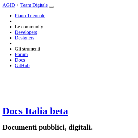
AGID
+
Team Digitale
Piano Triennale
Le community
Developers
Designers
Gli strumenti
Forum
Docs
GitHub
Docs Italia
beta
Documenti pubblici, digitali.