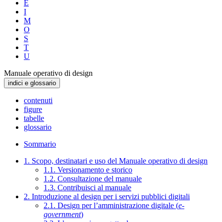
E
I
M
O
S
T
U
Manuale operativo di design
indici e glossario
contenuti
figure
tabelle
glossario
Sommario
1. Scopo, destinatari e uso del Manuale operativo di design
1.1. Versionamento e storico
1.2. Consultazione del manuale
1.3. Contribuisci al manuale
2. Introduzione al design per i servizi pubblici digitali
2.1. Design per l’amministrazione digitale (
e-
government
)