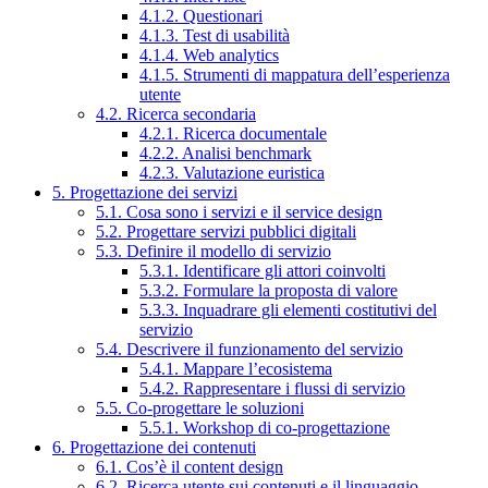
4.1.2. Questionari
4.1.3. Test di usabilità
4.1.4. Web analytics
4.1.5. Strumenti di mappatura dell’esperienza
utente
4.2. Ricerca secondaria
4.2.1. Ricerca documentale
4.2.2. Analisi benchmark
4.2.3. Valutazione euristica
5. Progettazione dei servizi
5.1. Cosa sono i servizi e il service design
5.2. Progettare servizi pubblici digitali
5.3. Definire il modello di servizio
5.3.1. Identificare gli attori coinvolti
5.3.2. Formulare la proposta di valore
5.3.3. Inquadrare gli elementi costitutivi del
servizio
5.4. Descrivere il funzionamento del servizio
5.4.1. Mappare l’ecosistema
5.4.2. Rappresentare i flussi di servizio
5.5. Co-progettare le soluzioni
5.5.1. Workshop di co-progettazione
6. Progettazione dei contenuti
6.1. Cos’è il content design
6.2. Ricerca utente sui contenuti e il linguaggio