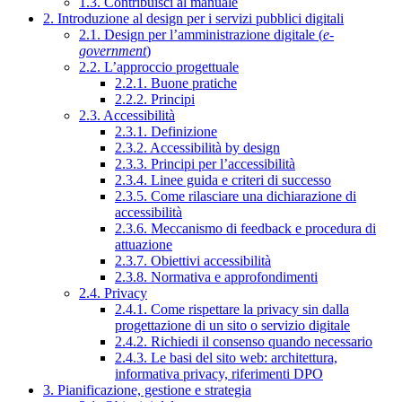
1.3. Contribuisci al manuale
2. Introduzione al design per i servizi pubblici digitali
2.1. Design per l’amministrazione digitale (
e-
government
)
2.2. L’approccio progettuale
2.2.1. Buone pratiche
2.2.2. Principi
2.3. Accessibilità
2.3.1. Definizione
2.3.2. Accessibilità by design
2.3.3. Principi per l’accessibilità
2.3.4. Linee guida e criteri di successo
2.3.5. Come rilasciare una dichiarazione di
accessibilità
2.3.6. Meccanismo di feedback e procedura di
attuazione
2.3.7. Obiettivi accessibilità
2.3.8. Normativa e approfondimenti
2.4. Privacy
2.4.1. Come rispettare la privacy sin dalla
progettazione di un sito o servizio digitale
2.4.2. Richiedi il consenso quando necessario
2.4.3. Le basi del sito web: architettura,
informativa privacy, riferimenti DPO
3. Pianificazione, gestione e strategia