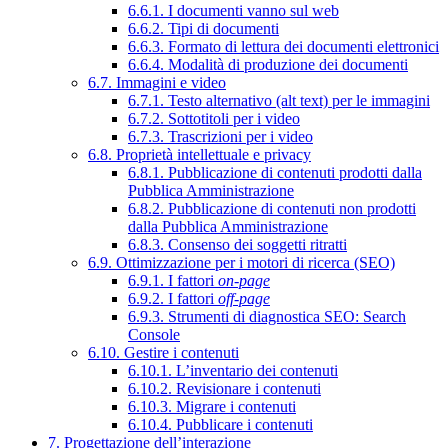
6.6.1. I documenti vanno sul web
6.6.2. Tipi di documenti
6.6.3. Formato di lettura dei documenti elettronici
6.6.4. Modalità di produzione dei documenti
6.7. Immagini e video
6.7.1. Testo alternativo (alt text) per le immagini
6.7.2. Sottotitoli per i video
6.7.3. Trascrizioni per i video
6.8. Proprietà intellettuale e privacy
6.8.1. Pubblicazione di contenuti prodotti dalla
Pubblica Amministrazione
6.8.2. Pubblicazione di contenuti non prodotti
dalla Pubblica Amministrazione
6.8.3. Consenso dei soggetti ritratti
6.9. Ottimizzazione per i motori di ricerca (SEO)
6.9.1. I fattori
on-page
6.9.2. I fattori
off-page
6.9.3. Strumenti di diagnostica SEO: Search
Console
6.10. Gestire i contenuti
6.10.1. L’inventario dei contenuti
6.10.2. Revisionare i contenuti
6.10.3. Migrare i contenuti
6.10.4. Pubblicare i contenuti
7. Progettazione dell’interazione