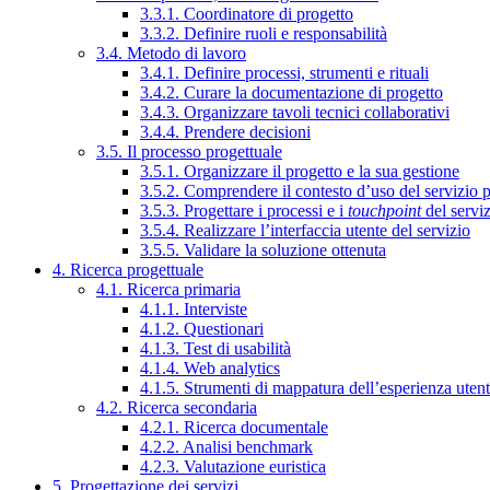
3.3.1. Coordinatore di progetto
3.3.2. Definire ruoli e responsabilità
3.4. Metodo di lavoro
3.4.1. Definire processi, strumenti e rituali
3.4.2. Curare la documentazione di progetto
3.4.3. Organizzare tavoli tecnici collaborativi
3.4.4. Prendere decisioni
3.5. Il processo progettuale
3.5.1. Organizzare il progetto e la sua gestione
3.5.2. Comprendere il contesto d’uso del servizio 
3.5.3. Progettare i processi e i
touchpoint
del servi
3.5.4. Realizzare l’interfaccia utente del servizio
3.5.5. Validare la soluzione ottenuta
4. Ricerca progettuale
4.1. Ricerca primaria
4.1.1. Interviste
4.1.2. Questionari
4.1.3. Test di usabilità
4.1.4. Web analytics
4.1.5. Strumenti di mappatura dell’esperienza uten
4.2. Ricerca secondaria
4.2.1. Ricerca documentale
4.2.2. Analisi benchmark
4.2.3. Valutazione euristica
5. Progettazione dei servizi