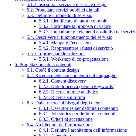
5.1. Cosa sono i servizi e il service design
5.2. Progettare servizi pubblici digitali
5.3. Definire il modello di servizio
5.3.1. Identificare gli attori coinvolti
5.3.2. Formulare la proposta di valore
5.3.3. Inquadrare gli elementi costitutivi del serviz
5.4. Descrivere il funzionamento del servizio
5.4.1. Mappare l’ecosistema
5.4.2. Rappresentare i flussi di servizio
5.5. Co-progettare le soluzioni
5.5.1. Workshop di co-progettazione
6. Progettazione dei contenuti
6.1. Cos’è il content design
6.2. Ricerca utente sui contenuti e il linguaggio
6.2.1. Content discovery
6.2.2. Dati di ricerca (search keywords)
6.2.3. Ricerca tramite analytics
6.2.4. Ricerca sui forum
6.3. Dalla ricerca ai bisogni degli utenti
6.3.1. User stories per definire i contenuti
6.3.2. Job stories per definire i contenuti
6.3.3. Criteri di accettazione
6.4. Architettura dell’informazione
6.4.1. Definire l’architettura dell’informazione
6.4.2. Alberatura