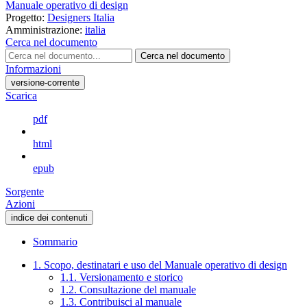
Manuale operativo di design
Progetto:
Designers Italia
Amministrazione:
italia
Cerca nel documento
Cerca nel documento
Informazioni
versione-corrente
Scarica
pdf
html
epub
Sorgente
Azioni
indice dei contenuti
Sommario
1. Scopo, destinatari e uso del Manuale operativo di design
1.1. Versionamento e storico
1.2. Consultazione del manuale
1.3. Contribuisci al manuale