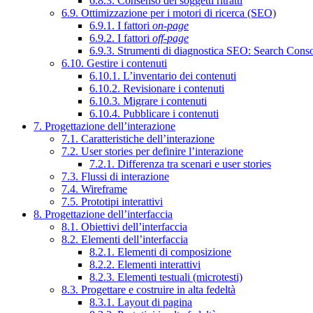
6.8.3. Consenso dei soggetti ritratti
6.9. Ottimizzazione per i motori di ricerca (SEO)
6.9.1. I fattori
on-page
6.9.2. I fattori
off-page
6.9.3. Strumenti di diagnostica SEO: Search Cons
6.10. Gestire i contenuti
6.10.1. L’inventario dei contenuti
6.10.2. Revisionare i contenuti
6.10.3. Migrare i contenuti
6.10.4. Pubblicare i contenuti
7. Progettazione dell’interazione
7.1. Caratteristiche dell’interazione
7.2. User stories per definire l’interazione
7.2.1. Differenza tra scenari e user stories
7.3. Flussi di interazione
7.4. Wireframe
7.5. Prototipi interattivi
8. Progettazione dell’interfaccia
8.1. Obiettivi dell’interfaccia
8.2. Elementi dell’interfaccia
8.2.1. Elementi di composizione
8.2.2. Elementi interattivi
8.2.3. Elementi testuali (microtesti)
8.3. Progettare e costruire in alta fedeltà
8.3.1. Layout di pagina