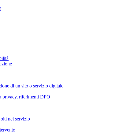
)
ilità
azione
ione di un sito o servizio digitale
va privacy, riferimenti DPO
olti nel servizio
ntervento