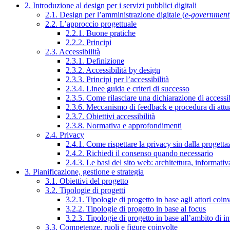
2. Introduzione al design per i servizi pubblici digitali
2.1. Design per l’amministrazione digitale (
e-government
2.2. L’approccio progettuale
2.2.1. Buone pratiche
2.2.2. Principi
2.3. Accessibilità
2.3.1. Definizione
2.3.2. Accessibilità by design
2.3.3. Principi per l’accessibilità
2.3.4. Linee guida e criteri di successo
2.3.5. Come rilasciare una dichiarazione di accessib
2.3.6. Meccanismo di feedback e procedura di attu
2.3.7. Obiettivi accessibilità
2.3.8. Normativa e approfondimenti
2.4. Privacy
2.4.1. Come rispettare la privacy sin dalla progettaz
2.4.2. Richiedi il consenso quando necessario
2.4.3. Le basi del sito web: architettura, informati
3. Pianificazione, gestione e strategia
3.1. Obiettivi del progetto
3.2. Tipologie di progetti
3.2.1. Tipologie di progetto in base agli attori coinv
3.2.2. Tipologie di progetto in base al focus
3.2.3. Tipologie di progetto in base all’ambito di i
3.3. Competenze, ruoli e figure coinvolte