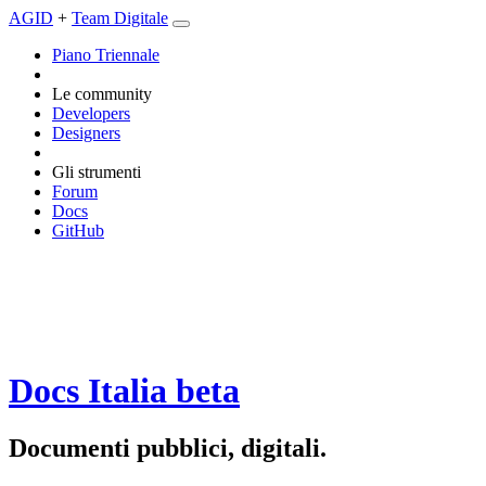
AGID
+
Team Digitale
Piano Triennale
Le community
Developers
Designers
Gli strumenti
Forum
Docs
GitHub
Docs Italia
beta
Documenti pubblici, digitali.