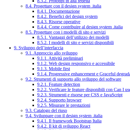
8.3.2. Prototipi in alta fedeltà
8.4. Progettare con il design system .italia
8.4.1. Documentazione
8.4.2. Benefici del design system
8.4.3. Risorse operative
8.4.4. Come contribuire al design system .italia
8.5. Progettare con i modelli di sito e servizi
8.5.1. Vantaggi dell’utilizzo dei modelli
8.5.2. I modelli di sito e servizi disponibili
9. Sviluppo dell’interfaccia
9.1. Approccio allo sviluppo
9.1.1. Attività preliminari
9.1.2. Web design responsivo e accessibile
9.1.3. Mobile first
9.1.4. Progressive enhancement e Graceful degrad
9.2. Strumenti di supporto allo sviluppo del software
9.2.1. Feature detection
9.2.2. Verificare le feature disponibili con Can I us
9.2.3. Strumenti e risorse per CSS e JavaScript
9.2.4. Supporto browser
9.2.5. Misurare le prestazioni
9.3. Catalogo del riuso
9.4. Sviluppare con il design system .italia
9.4.1. Il framework Bootstrap Italia
9.4.2. Il kit di sviluppo React