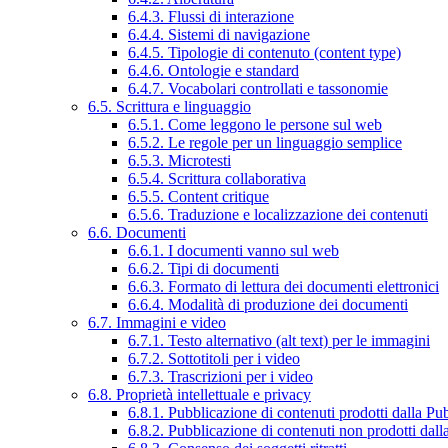
6.4.3. Flussi di interazione
6.4.4. Sistemi di navigazione
6.4.5. Tipologie di contenuto (content type)
6.4.6. Ontologie e standard
6.4.7. Vocabolari controllati e tassonomie
6.5. Scrittura e linguaggio
6.5.1. Come leggono le persone sul web
6.5.2. Le regole per un linguaggio semplice
6.5.3. Microtesti
6.5.4. Scrittura collaborativa
6.5.5. Content critique
6.5.6. Traduzione e localizzazione dei contenuti
6.6. Documenti
6.6.1. I documenti vanno sul web
6.6.2. Tipi di documenti
6.6.3. Formato di lettura dei documenti elettronici
6.6.4. Modalità di produzione dei documenti
6.7. Immagini e video
6.7.1. Testo alternativo (alt text) per le immagini
6.7.2. Sottotitoli per i video
6.7.3. Trascrizioni per i video
6.8. Proprietà intellettuale e privacy
6.8.1. Pubblicazione di contenuti prodotti dalla P
6.8.2. Pubblicazione di contenuti non prodotti dal