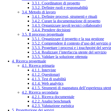
3.3.1. Coordinatore di progetto
3.3.2. Definire ruoli e responsabilità
3.4. Metodo di lavoro
3.4.1. Definire processi, strumenti e rituali
3.4.2. Curare la documentazione di progetto
3.4.3. Organizzare tavoli tecnici collaborativi
3.4.4. Prendere decisioni
3.5. Il processo progettuale
3.5.1. Organizzare il progetto e la sua gestione
3.5.2. Comprendere il contesto d’uso del servizio 
3.5.3. Progettare i processi e i
touchpoint
del servi
3.5.4. Realizzare l’interfaccia utente del servizio
3.5.5. Validare la soluzione ottenuta
4. Ricerca progettuale
4.1. Ricerca primaria
4.1.1. Interviste
4.1.2. Questionari
4.1.3. Test di usabilità
4.1.4. Web analytics
4.1.5. Strumenti di mappatura dell’esperienza uten
4.2. Ricerca secondaria
4.2.1. Ricerca documentale
4.2.2. Analisi benchmark
4.2.3. Valutazione euristica
5. Progettazione dei servizi