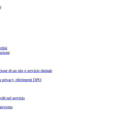
)
ilità
azione
ione di un sito o servizio digitale
va privacy, riferimenti DPO
olti nel servizio
ntervento