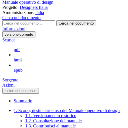
Manuale operativo di design
Progetto:
Designers Italia
Amministrazione:
italia
Cerca nel documento
Cerca nel documento
Informazioni
versione-corrente
Scarica
pdf
html
epub
Sorgente
Azioni
indice dei contenuti
Sommario
1. Scopo, destinatari e uso del Manuale operativo di design
1.1. Versionamento e storico
1.2. Consultazione del manuale
1.3. Contribuisci al manuale