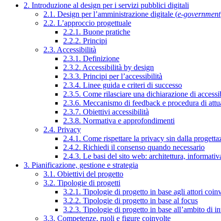
2. Introduzione al design per i servizi pubblici digitali
2.1. Design per l’amministrazione digitale (
e-government
2.2. L’approccio progettuale
2.2.1. Buone pratiche
2.2.2. Principi
2.3. Accessibilità
2.3.1. Definizione
2.3.2. Accessibilità by design
2.3.3. Principi per l’accessibilità
2.3.4. Linee guida e criteri di successo
2.3.5. Come rilasciare una dichiarazione di accessib
2.3.6. Meccanismo di feedback e procedura di attu
2.3.7. Obiettivi accessibilità
2.3.8. Normativa e approfondimenti
2.4. Privacy
2.4.1. Come rispettare la privacy sin dalla progettaz
2.4.2. Richiedi il consenso quando necessario
2.4.3. Le basi del sito web: architettura, informati
3. Pianificazione, gestione e strategia
3.1. Obiettivi del progetto
3.2. Tipologie di progetti
3.2.1. Tipologie di progetto in base agli attori coinv
3.2.2. Tipologie di progetto in base al focus
3.2.3. Tipologie di progetto in base all’ambito di i
3.3. Competenze, ruoli e figure coinvolte