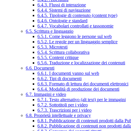
6.4.3. Flussi di interazione
6.4.4. Sistemi di navigazione
6.4.5. Tipologie di contenuto (content type)
6.4.6. Ontologie e standard
6.4.7. Vocabolari controllati e tassonomie
6.5. Scrittura e linguaggio
6.5.1. Come leggono le persone sul web
6.5.2. Le regole per un linguaggio semplice
6.5.3. Microtesti
6.5.4. Scrittura collaborativa
6.5.5. Content critique
6.5.6. Traduzione e localizzazione dei contenuti
6.6. Documenti
6.6.1. I documenti vanno sul web
6.6.2. Tipi di documenti
6.6.3. Formato di lettura dei documenti elettronici
6.6.4. Modalità di produzione dei documenti
6.7. Immagini e video
6.7.1. Testo alternativo (alt text) per le immagini
6.7.2. Sottotitoli per i video
6.7.3. Trascrizioni per i video
6.8. Proprietà intellettuale e privacy
6.8.1. Pubblicazione di contenuti prodotti dalla P
6.8.2. Pubblicazione di contenuti non prodotti dal