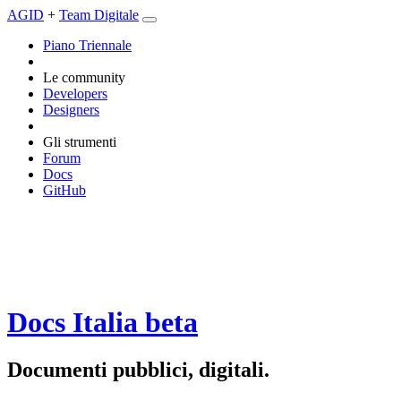
AGID
+
Team Digitale
Piano Triennale
Le community
Developers
Designers
Gli strumenti
Forum
Docs
GitHub
Docs Italia
beta
Documenti pubblici, digitali.