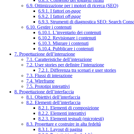
6.8.3. Consenso dei soggetti ritratti
6.9. Ottimizzazione per i motori di ricerca (SEO)
6.9.1. I fattori
on-page
6.9.2. I fattori
off-page
6.9.3. Strumenti di diagnostica SEO: Search Cons
6.10. Gestire i contenuti
6.10.1. L’inventario dei contenuti
6.10.2. Revisionare i contenuti
6.10.3. Migrare i contenuti
6.10.4. Pubblicare i contenuti
7. Progettazione dell’interazione
7.1. Caratteristiche dell’interazione
7.2. User stories per definire l’interazione
7.2.1. Differenza tra scenari e user stories
7.3. Flussi di interazione
7.4. Wireframe
7.5. Prototipi interattivi
8. Progettazione dell’interfaccia
8.1. Obiettivi dell’interfaccia
8.2. Elementi dell’interfaccia
8.2.1. Elementi di composizione
8.2.2. Elementi interattivi
8.2.3. Elementi testuali (microtesti)
8.3. Progettare e costruire in alta fedeltà
8.3.1. Layout di pagina