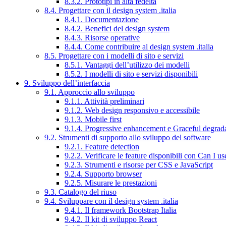
8.3.2. Prototipi in alta fedeltà
8.4. Progettare con il design system .italia
8.4.1. Documentazione
8.4.2. Benefici del design system
8.4.3. Risorse operative
8.4.4. Come contribuire al design system .italia
8.5. Progettare con i modelli di sito e servizi
8.5.1. Vantaggi dell’utilizzo dei modelli
8.5.2. I modelli di sito e servizi disponibili
9. Sviluppo dell’interfaccia
9.1. Approccio allo sviluppo
9.1.1. Attività preliminari
9.1.2. Web design responsivo e accessibile
9.1.3. Mobile first
9.1.4. Progressive enhancement e Graceful degrad
9.2. Strumenti di supporto allo sviluppo del software
9.2.1. Feature detection
9.2.2. Verificare le feature disponibili con Can I us
9.2.3. Strumenti e risorse per CSS e JavaScript
9.2.4. Supporto browser
9.2.5. Misurare le prestazioni
9.3. Catalogo del riuso
9.4. Sviluppare con il design system .italia
9.4.1. Il framework Bootstrap Italia
9.4.2. Il kit di sviluppo React