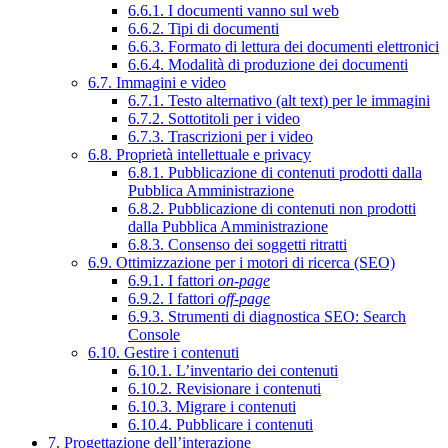
6.6.1. I documenti vanno sul web
6.6.2. Tipi di documenti
6.6.3. Formato di lettura dei documenti elettronici
6.6.4. Modalità di produzione dei documenti
6.7. Immagini e video
6.7.1. Testo alternativo (alt text) per le immagini
6.7.2. Sottotitoli per i video
6.7.3. Trascrizioni per i video
6.8. Proprietà intellettuale e privacy
6.8.1. Pubblicazione di contenuti prodotti dalla
Pubblica Amministrazione
6.8.2. Pubblicazione di contenuti non prodotti
dalla Pubblica Amministrazione
6.8.3. Consenso dei soggetti ritratti
6.9. Ottimizzazione per i motori di ricerca (SEO)
6.9.1. I fattori
on-page
6.9.2. I fattori
off-page
6.9.3. Strumenti di diagnostica SEO: Search
Console
6.10. Gestire i contenuti
6.10.1. L’inventario dei contenuti
6.10.2. Revisionare i contenuti
6.10.3. Migrare i contenuti
6.10.4. Pubblicare i contenuti
7. Progettazione dell’interazione