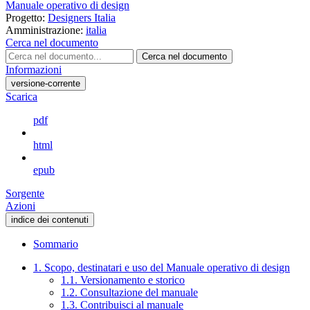
Manuale operativo di design
Progetto:
Designers Italia
Amministrazione:
italia
Cerca nel documento
Cerca nel documento
Informazioni
versione-corrente
Scarica
pdf
html
epub
Sorgente
Azioni
indice dei contenuti
Sommario
1. Scopo, destinatari e uso del Manuale operativo di design
1.1. Versionamento e storico
1.2. Consultazione del manuale
1.3. Contribuisci al manuale