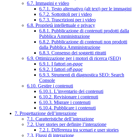
6.7. Immagini e video
6.7.1. Testo alternativo (alt text) per le immagini
6.7.2. Sottotitoli per i video
6.7.3. Trascrizioni per i video
6.8. Proprietà intellettuale e privacy
6.8.1. Pubblicazione di contenuti prodotti dalla
Pubblica Amministrazione
6.8.2. Pubblicazione di contenuti non prodotti
dalla Pubblica Amministrazione
6.8.3. Consenso dei soggetti ritratti
6.9. Ottimizzazione per i motori di ricerca (SEO)
6.9.1. I fattori
on-page
6.9.2. I fattori
off-page
6.9.3. Strumenti di diagnostica SEO: Search
Console
6.10. Gestire i contenuti
6.10.1. L’inventario dei contenuti
6.10.2. Revisionare i contenuti
6.10.3. Migrare i contenuti
6.10.4. Pubblicare i contenuti
7. Progettazione dell’interazione
7.1. Caratteristiche dell’interazione
7.2. User stories per definire l’interazione
7.2.1. Differenza tra scenari e user stories
7.3. Flussi di interazione