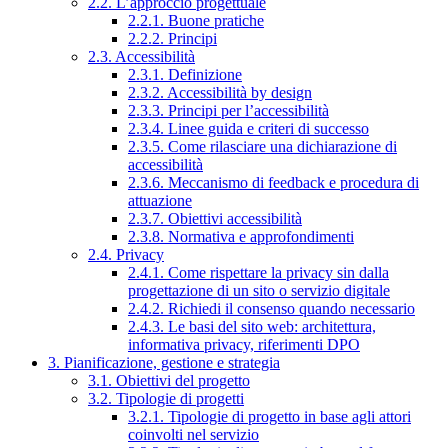
2.2. L’approccio progettuale
2.2.1. Buone pratiche
2.2.2. Principi
2.3. Accessibilità
2.3.1. Definizione
2.3.2. Accessibilità by design
2.3.3. Principi per l’accessibilità
2.3.4. Linee guida e criteri di successo
2.3.5. Come rilasciare una dichiarazione di
accessibilità
2.3.6. Meccanismo di feedback e procedura di
attuazione
2.3.7. Obiettivi accessibilità
2.3.8. Normativa e approfondimenti
2.4. Privacy
2.4.1. Come rispettare la privacy sin dalla
progettazione di un sito o servizio digitale
2.4.2. Richiedi il consenso quando necessario
2.4.3. Le basi del sito web: architettura,
informativa privacy, riferimenti DPO
3. Pianificazione, gestione e strategia
3.1. Obiettivi del progetto
3.2. Tipologie di progetti
3.2.1. Tipologie di progetto in base agli attori
coinvolti nel servizio