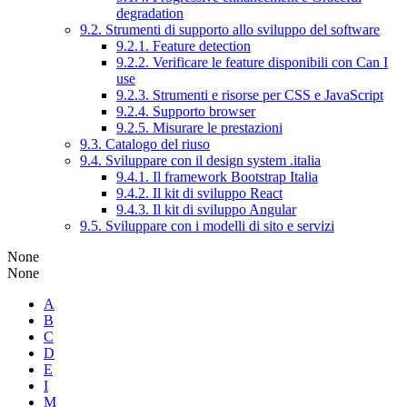
degradation
9.2. Strumenti di supporto allo sviluppo del software
9.2.1. Feature detection
9.2.2. Verificare le feature disponibili con Can I
use
9.2.3. Strumenti e risorse per CSS e JavaScript
9.2.4. Supporto browser
9.2.5. Misurare le prestazioni
9.3. Catalogo del riuso
9.4. Sviluppare con il design system .italia
9.4.1. Il framework Bootstrap Italia
9.4.2. Il kit di sviluppo React
9.4.3. Il kit di sviluppo Angular
9.5. Sviluppare con i modelli di sito e servizi
None
None
A
B
C
D
E
I
M