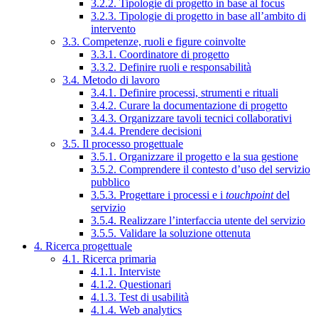
3.2.2. Tipologie di progetto in base al focus
3.2.3. Tipologie di progetto in base all’ambito di
intervento
3.3. Competenze, ruoli e figure coinvolte
3.3.1. Coordinatore di progetto
3.3.2. Definire ruoli e responsabilità
3.4. Metodo di lavoro
3.4.1. Definire processi, strumenti e rituali
3.4.2. Curare la documentazione di progetto
3.4.3. Organizzare tavoli tecnici collaborativi
3.4.4. Prendere decisioni
3.5. Il processo progettuale
3.5.1. Organizzare il progetto e la sua gestione
3.5.2. Comprendere il contesto d’uso del servizio
pubblico
3.5.3. Progettare i processi e i
touchpoint
del
servizio
3.5.4. Realizzare l’interfaccia utente del servizio
3.5.5. Validare la soluzione ottenuta
4. Ricerca progettuale
4.1. Ricerca primaria
4.1.1. Interviste
4.1.2. Questionari
4.1.3. Test di usabilità
4.1.4. Web analytics