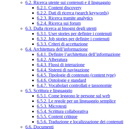
6.2. Ricerca utente sui contenuti e il linguaggio
6.2.1. Content discovery
6.2.2. Dati di ricerca (search keywords)
6.2.3. Ricerca tramite analytics
6.2.4. Ricerca sui forum
6.3. Dalla ricerca ai bisogni degli utenti
6.3.1. User stories per definire i contenuti
6.3.2. Job stories per definire i contenuti
6.3.3. Criteri di accettazione
6.4. Architettura dell’informazione
6.4.1. Definire l’architettura dell’informazione
6.4.2. Alberatura
6.4.3. Flussi di interazione
6.4.4. Sistemi di navigazione
6.4.5. Tipologie di contenuto (content type)
6.4.6. Ontologie e standard
6.4.7. Vocabolari controllati e tassonomie
6.5. Scrittura e linguaggio
6.5.1. Come leggono le persone sul web
6.5.2. Le regole per un linguaggio semplice
6.5.3. Microtesti
6.5.4. Scrittura collaborativa
6.5.5. Content critique
6.5.6. Traduzione e localizzazione dei contenuti
6.6. Documenti