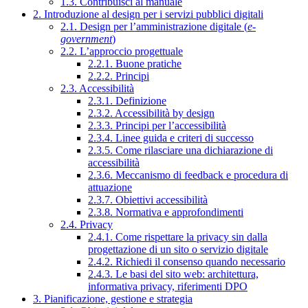
1.3. Contribuisci al manuale
2. Introduzione al design per i servizi pubblici digitali
2.1. Design per l’amministrazione digitale (
e-
government
)
2.2. L’approccio progettuale
2.2.1. Buone pratiche
2.2.2. Principi
2.3. Accessibilità
2.3.1. Definizione
2.3.2. Accessibilità by design
2.3.3. Principi per l’accessibilità
2.3.4. Linee guida e criteri di successo
2.3.5. Come rilasciare una dichiarazione di
accessibilità
2.3.6. Meccanismo di feedback e procedura di
attuazione
2.3.7. Obiettivi accessibilità
2.3.8. Normativa e approfondimenti
2.4. Privacy
2.4.1. Come rispettare la privacy sin dalla
progettazione di un sito o servizio digitale
2.4.2. Richiedi il consenso quando necessario
2.4.3. Le basi del sito web: architettura,
informativa privacy, riferimenti DPO
3. Pianificazione, gestione e strategia