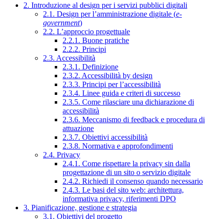
2. Introduzione al design per i servizi pubblici digitali
2.1. Design per l’amministrazione digitale (
e-
government
)
2.2. L’approccio progettuale
2.2.1. Buone pratiche
2.2.2. Principi
2.3. Accessibilità
2.3.1. Definizione
2.3.2. Accessibilità by design
2.3.3. Principi per l’accessibilità
2.3.4. Linee guida e criteri di successo
2.3.5. Come rilasciare una dichiarazione di
accessibilità
2.3.6. Meccanismo di feedback e procedura di
attuazione
2.3.7. Obiettivi accessibilità
2.3.8. Normativa e approfondimenti
2.4. Privacy
2.4.1. Come rispettare la privacy sin dalla
progettazione di un sito o servizio digitale
2.4.2. Richiedi il consenso quando necessario
2.4.3. Le basi del sito web: architettura,
informativa privacy, riferimenti DPO
3. Pianificazione, gestione e strategia
3.1. Obiettivi del progetto