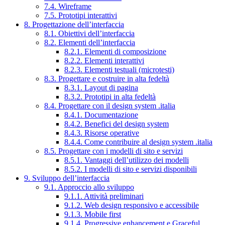
7.4. Wireframe
7.5. Prototipi interattivi
8. Progettazione dell’interfaccia
8.1. Obiettivi dell’interfaccia
8.2. Elementi dell’interfaccia
8.2.1. Elementi di composizione
8.2.2. Elementi interattivi
8.2.3. Elementi testuali (microtesti)
8.3. Progettare e costruire in alta fedeltà
8.3.1. Layout di pagina
8.3.2. Prototipi in alta fedeltà
8.4. Progettare con il design system .italia
8.4.1. Documentazione
8.4.2. Benefici del design system
8.4.3. Risorse operative
8.4.4. Come contribuire al design system .italia
8.5. Progettare con i modelli di sito e servizi
8.5.1. Vantaggi dell’utilizzo dei modelli
8.5.2. I modelli di sito e servizi disponibili
9. Sviluppo dell’interfaccia
9.1. Approccio allo sviluppo
9.1.1. Attività preliminari
9.1.2. Web design responsivo e accessibile
9.1.3. Mobile first
9.1.4. Progressive enhancement e Graceful