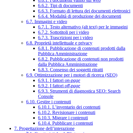
6.6.1. I documenti vanno sul web
6.6.2. Tipi di documenti
6.6.3. Formato di lettura dei documenti elettronici
6.6.4. Modalità di produzione dei documenti
6.7. Immagini e video
6.7.1. Testo alternativo (alt text) per le immagini
6.7.2. Sottotitoli per i video
6.7.3. Trascrizioni per i video
6.8. Proprietà intellettuale e privacy
6.8.1. Pubblicazione di contenuti prodotti dalla
Pubblica Amministrazione
6.8.2. Pubblicazione di contenuti non prodotti
dalla Pubblica Amministrazione
6.8.3. Consenso dei soggetti ritratti
6.9. Ottimizzazione per i motori di ricerca (SEO)
6.9.1. I fattori
on-page
6.9.2. I fattori
off-page
6.9.3. Strumenti di diagnostica SEO: Search
Console
6.10. Gestire i contenuti
6.10.1. L’inventario dei contenuti
6.10.2. Revisionare i contenuti
6.10.3. Migrare i contenuti
6.10.4. Pubblicare i contenuti
7. Progettazione dell’interazione