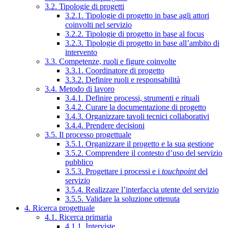
3.2. Tipologie di progetti
3.2.1. Tipologie di progetto in base agli attori
coinvolti nel servizio
3.2.2. Tipologie di progetto in base al focus
3.2.3. Tipologie di progetto in base all’ambito di
intervento
3.3. Competenze, ruoli e figure coinvolte
3.3.1. Coordinatore di progetto
3.3.2. Definire ruoli e responsabilità
3.4. Metodo di lavoro
3.4.1. Definire processi, strumenti e rituali
3.4.2. Curare la documentazione di progetto
3.4.3. Organizzare tavoli tecnici collaborativi
3.4.4. Prendere decisioni
3.5. Il processo progettuale
3.5.1. Organizzare il progetto e la sua gestione
3.5.2. Comprendere il contesto d’uso del servizio
pubblico
3.5.3. Progettare i processi e i
touchpoint
del
servizio
3.5.4. Realizzare l’interfaccia utente del servizio
3.5.5. Validare la soluzione ottenuta
4. Ricerca progettuale
4.1. Ricerca primaria
4.1.1. Interviste