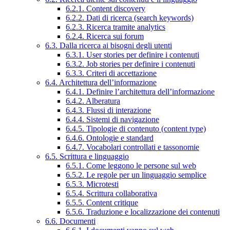
6.2.1. Content discovery
6.2.2. Dati di ricerca (search keywords)
6.2.3. Ricerca tramite analytics
6.2.4. Ricerca sui forum
6.3. Dalla ricerca ai bisogni degli utenti
6.3.1. User stories per definire i contenuti
6.3.2. Job stories per definire i contenuti
6.3.3. Criteri di accettazione
6.4. Architettura dell’informazione
6.4.1. Definire l’architettura dell’informazione
6.4.2. Alberatura
6.4.3. Flussi di interazione
6.4.4. Sistemi di navigazione
6.4.5. Tipologie di contenuto (content type)
6.4.6. Ontologie e standard
6.4.7. Vocabolari controllati e tassonomie
6.5. Scrittura e linguaggio
6.5.1. Come leggono le persone sul web
6.5.2. Le regole per un linguaggio semplice
6.5.3. Microtesti
6.5.4. Scrittura collaborativa
6.5.5. Content critique
6.5.6. Traduzione e localizzazione dei contenuti
6.6. Documenti