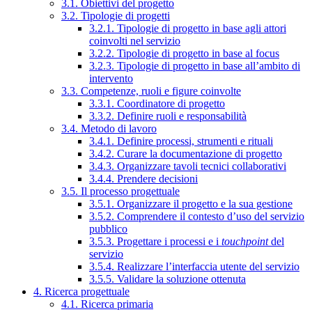
3.1. Obiettivi del progetto
3.2. Tipologie di progetti
3.2.1. Tipologie di progetto in base agli attori
coinvolti nel servizio
3.2.2. Tipologie di progetto in base al focus
3.2.3. Tipologie di progetto in base all’ambito di
intervento
3.3. Competenze, ruoli e figure coinvolte
3.3.1. Coordinatore di progetto
3.3.2. Definire ruoli e responsabilità
3.4. Metodo di lavoro
3.4.1. Definire processi, strumenti e rituali
3.4.2. Curare la documentazione di progetto
3.4.3. Organizzare tavoli tecnici collaborativi
3.4.4. Prendere decisioni
3.5. Il processo progettuale
3.5.1. Organizzare il progetto e la sua gestione
3.5.2. Comprendere il contesto d’uso del servizio
pubblico
3.5.3. Progettare i processi e i
touchpoint
del
servizio
3.5.4. Realizzare l’interfaccia utente del servizio
3.5.5. Validare la soluzione ottenuta
4. Ricerca progettuale
4.1. Ricerca primaria