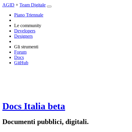
AGID
+
Team Digitale
Piano Triennale
Le community
Developers
Designers
Gli strumenti
Forum
Docs
GitHub
Docs Italia
beta
Documenti pubblici, digitali.