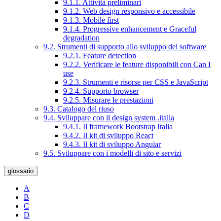
9.1.1. Attività preliminari
9.1.2. Web design responsivo e accessibile
9.1.3. Mobile first
9.1.4. Progressive enhancement e Graceful
degradation
9.2. Strumenti di supporto allo sviluppo del software
9.2.1. Feature detection
9.2.2. Verificare le feature disponibili con Can I
use
9.2.3. Strumenti e risorse per CSS e JavaScript
9.2.4. Supporto browser
9.2.5. Misurare le prestazioni
9.3. Catalogo del riuso
9.4. Sviluppare con il design system .italia
9.4.1. Il framework Bootstrap Italia
9.4.2. Il kit di sviluppo React
9.4.3. Il kit di sviluppo Angular
9.5. Sviluppare con i modelli di sito e servizi
glossario
A
B
C
D