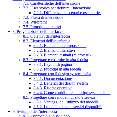
7.1. Caratteristiche dell’interazione
7.2. User stories per definire l’interazione
7.2.1. Differenza tra scenari e user stories
7.3. Flussi di interazione
7.4. Wireframe
7.5. Prototipi interattivi
8. Progettazione dell’interfaccia
8.1. Obiettivi dell’interfaccia
8.2. Elementi dell’interfaccia
8.2.1. Elementi di composizione
8.2.2. Elementi interattivi
8.2.3. Elementi testuali (microtesti)
8.3. Progettare e costruire in alta fedeltà
8.3.1. Layout di pagina
8.3.2. Prototipi in alta fedeltà
8.4. Progettare con il design system .italia
8.4.1. Documentazione
8.4.2. Benefici del design system
8.4.3. Risorse operative
8.4.4. Come contribuire al design system .italia
8.5. Progettare con i modelli di sito e servizi
8.5.1. Vantaggi dell’utilizzo dei modelli
8.5.2. I modelli di sito e servizi disponibili
9. Sviluppo dell’interfaccia
9.1. Approccio allo sviluppo