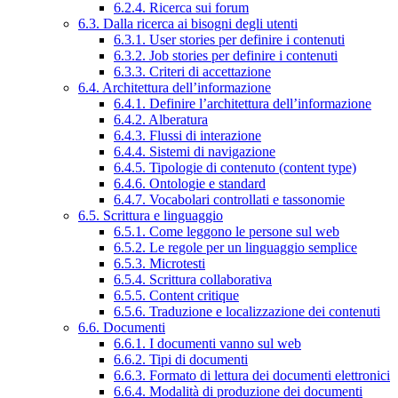
6.2.4. Ricerca sui forum
6.3. Dalla ricerca ai bisogni degli utenti
6.3.1. User stories per definire i contenuti
6.3.2. Job stories per definire i contenuti
6.3.3. Criteri di accettazione
6.4. Architettura dell’informazione
6.4.1. Definire l’architettura dell’informazione
6.4.2. Alberatura
6.4.3. Flussi di interazione
6.4.4. Sistemi di navigazione
6.4.5. Tipologie di contenuto (content type)
6.4.6. Ontologie e standard
6.4.7. Vocabolari controllati e tassonomie
6.5. Scrittura e linguaggio
6.5.1. Come leggono le persone sul web
6.5.2. Le regole per un linguaggio semplice
6.5.3. Microtesti
6.5.4. Scrittura collaborativa
6.5.5. Content critique
6.5.6. Traduzione e localizzazione dei contenuti
6.6. Documenti
6.6.1. I documenti vanno sul web
6.6.2. Tipi di documenti
6.6.3. Formato di lettura dei documenti elettronici
6.6.4. Modalità di produzione dei documenti