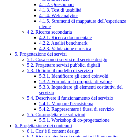
4.1.2. Questionari
4.1.3. Test di usabilità
4.1.4. Web analytics
4.1.5. Strumenti di mappatura dell’esperienza
utente
4.2. Ricerca secondaria
4.2.1. Ricerca documentale
4.2.2. Analisi benchmark
4.2.3. Valutazione euristica
5. Progettazione dei servizi
5.1. Cosa sono i servizi e il service design
5.2. Progettare servizi pubblici digitali
5.3. Definire il modello di servizio
5.3.1. Identificare gli attori coinvolti
5.3.2. Formulare la proposta di valore
5.3.3. Inquadrare gli elementi costitutivi del
servizio
5.4. Descrivere il funzionamento del servizio
5.4.1. Mappare l’ecosistema
5.4.2. Rappresentare i flussi di servizio
5.5. Co-progettare le soluzioni
5.5.1. Workshop di co-progettazione
6. Progettazione dei contenuti
6.1. Cos’è il content design
6.2. Ricerca utente sui contenuti e il linguaggio