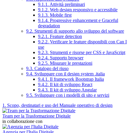
9.1.1. Attività preliminari
9.1.2. Web design responsivo e accessibile
9.1.3. Mobile first
9.1.4. Progressive enhancement e Graceful
degradation
9.2. Strumenti di supporto allo sviluppo del software
9.2.1. Feature detection
9.2.2. Verificare le feature disponibili con Can I
use
9.2.3. Strumenti e risorse per CSS e JavaScript
9.2.4. Supporto browser
9.2.5. Misurare le prestazioni
9.3. Catalogo del riuso
9.4. Sviluppare con il design system .italia
9.4.1. Il framework Bootstrap Italia
9.4.2. Il kit di sviluppo React
9.4.3. Il kit di sviluppo Angular
9.5. Sviluppare con i modelli di sito e servizi
1. Scopo, destinatari e uso del Manuale operativo di design
Team per la Trasformazione Digitale
in collaborazione con
Agenzia per l'Italia Digitale