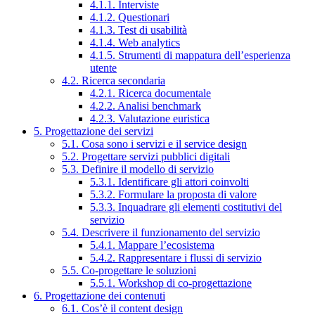
4.1.1. Interviste
4.1.2. Questionari
4.1.3. Test di usabilità
4.1.4. Web analytics
4.1.5. Strumenti di mappatura dell’esperienza
utente
4.2. Ricerca secondaria
4.2.1. Ricerca documentale
4.2.2. Analisi benchmark
4.2.3. Valutazione euristica
5. Progettazione dei servizi
5.1. Cosa sono i servizi e il service design
5.2. Progettare servizi pubblici digitali
5.3. Definire il modello di servizio
5.3.1. Identificare gli attori coinvolti
5.3.2. Formulare la proposta di valore
5.3.3. Inquadrare gli elementi costitutivi del
servizio
5.4. Descrivere il funzionamento del servizio
5.4.1. Mappare l’ecosistema
5.4.2. Rappresentare i flussi di servizio
5.5. Co-progettare le soluzioni
5.5.1. Workshop di co-progettazione
6. Progettazione dei contenuti
6.1. Cos’è il content design