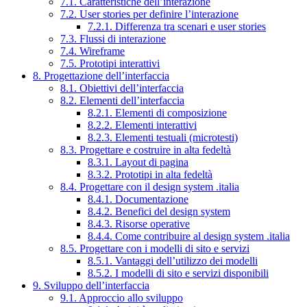
7.1. Caratteristiche dell’interazione
7.2. User stories per definire l’interazione
7.2.1. Differenza tra scenari e user stories
7.3. Flussi di interazione
7.4. Wireframe
7.5. Prototipi interattivi
8. Progettazione dell’interfaccia
8.1. Obiettivi dell’interfaccia
8.2. Elementi dell’interfaccia
8.2.1. Elementi di composizione
8.2.2. Elementi interattivi
8.2.3. Elementi testuali (microtesti)
8.3. Progettare e costruire in alta fedeltà
8.3.1. Layout di pagina
8.3.2. Prototipi in alta fedeltà
8.4. Progettare con il design system .italia
8.4.1. Documentazione
8.4.2. Benefici del design system
8.4.3. Risorse operative
8.4.4. Come contribuire al design system .italia
8.5. Progettare con i modelli di sito e servizi
8.5.1. Vantaggi dell’utilizzo dei modelli
8.5.2. I modelli di sito e servizi disponibili
9. Sviluppo dell’interfaccia
9.1. Approccio allo sviluppo