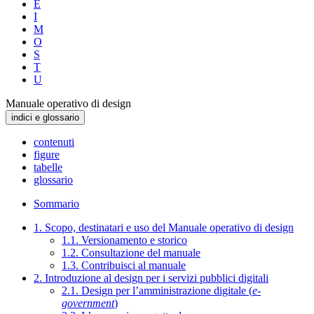
E
I
M
O
S
T
U
Manuale operativo di design
indici e glossario
contenuti
figure
tabelle
glossario
Sommario
1. Scopo, destinatari e uso del Manuale operativo di design
1.1. Versionamento e storico
1.2. Consultazione del manuale
1.3. Contribuisci al manuale
2. Introduzione al design per i servizi pubblici digitali
2.1. Design per l’amministrazione digitale (
e-
government
)