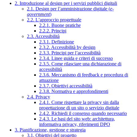
2. Introduzione al design per i servizi pubblici digitali
2.1. Design per l’amministrazione digitale (
e-
government
)
2.2. L’approccio progettuale
2.2.1. Buone pratiche
2.2.2. Principi
2.3. Accessibilità
2.3.1. Definizione
2.3.2. Accessibilità by design
2.3.3. Principi per l’accessibilità
2.3.4. Linee guida e criteri di successo
2.3.5. Come rilasciare una dichiarazione di
accessibilità
2.3.6. Meccanismo di feedback e procedura di
attuazione
2.3.7. Obiettivi accessibilità
2.3.8. Normativa e approfondimenti
2.4. Privacy
2.4.1. Come rispettare la privacy sin dalla
progettazione di un sito o servizio digitale
2.4.2. Richiedi il consenso quando necessario
2.4.3. Le basi del sito web: architettura,
informativa privacy, riferimenti DPO
3. Pianificazione, gestione e strategia
3.1. Obiettivi del progetto