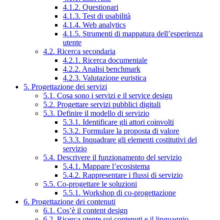
4.1.2. Questionari
4.1.3. Test di usabilità
4.1.4. Web analytics
4.1.5. Strumenti di mappatura dell’esperienza
utente
4.2. Ricerca secondaria
4.2.1. Ricerca documentale
4.2.2. Analisi benchmark
4.2.3. Valutazione euristica
5. Progettazione dei servizi
5.1. Cosa sono i servizi e il service design
5.2. Progettare servizi pubblici digitali
5.3. Definire il modello di servizio
5.3.1. Identificare gli attori coinvolti
5.3.2. Formulare la proposta di valore
5.3.3. Inquadrare gli elementi costitutivi del
servizio
5.4. Descrivere il funzionamento del servizio
5.4.1. Mappare l’ecosistema
5.4.2. Rappresentare i flussi di servizio
5.5. Co-progettare le soluzioni
5.5.1. Workshop di co-progettazione
6. Progettazione dei contenuti
6.1. Cos’è il content design
6.2. Ricerca utente sui contenuti e il linguaggio