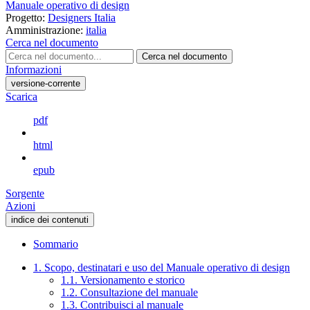
Manuale operativo di design
Progetto:
Designers Italia
Amministrazione:
italia
Cerca nel documento
Cerca nel documento
Informazioni
versione-corrente
Scarica
pdf
html
epub
Sorgente
Azioni
indice dei contenuti
Sommario
1. Scopo, destinatari e uso del Manuale operativo di design
1.1. Versionamento e storico
1.2. Consultazione del manuale
1.3. Contribuisci al manuale