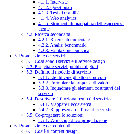
4.1.1. Interviste
4.1.2. Questionari
4.1.3. Test di usabilità
4.1.4. Web analytics
4.1.5. Strumenti di mappatura dell’esperienza
utente
4.2. Ricerca secondaria
4.2.1. Ricerca documentale
4.2.2. Analisi benchmark
4.2.3. Valutazione euristica
5. Progettazione dei servizi
5.1. Cosa sono i servizi e il service design
5.2. Progettare servizi pubblici digitali
5.3. Definire il modello di servizio
5.3.1. Identificare gli attori coinvolti
5.3.2. Formulare la proposta di valore
5.3.3. Inquadrare gli elementi costitutivi del
servizio
5.4. Descrivere il funzionamento del servizio
5.4.1. Mappare l’ecosistema
5.4.2. Rappresentare i flussi di servizio
5.5. Co-progettare le soluzioni
5.5.1. Workshop di co-progettazione
6. Progettazione dei contenuti
6.1. Cos’è il content design