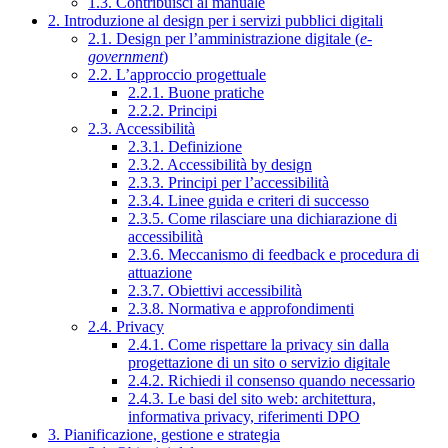
1.3. Contribuisci al manuale
2. Introduzione al design per i servizi pubblici digitali
2.1. Design per l’amministrazione digitale (
e-
government
)
2.2. L’approccio progettuale
2.2.1. Buone pratiche
2.2.2. Principi
2.3. Accessibilità
2.3.1. Definizione
2.3.2. Accessibilità by design
2.3.3. Principi per l’accessibilità
2.3.4. Linee guida e criteri di successo
2.3.5. Come rilasciare una dichiarazione di
accessibilità
2.3.6. Meccanismo di feedback e procedura di
attuazione
2.3.7. Obiettivi accessibilità
2.3.8. Normativa e approfondimenti
2.4. Privacy
2.4.1. Come rispettare la privacy sin dalla
progettazione di un sito o servizio digitale
2.4.2. Richiedi il consenso quando necessario
2.4.3. Le basi del sito web: architettura,
informativa privacy, riferimenti DPO
3. Pianificazione, gestione e strategia