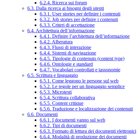
6.2.4. Ricerca sui forum
6.3. Dalla ricerca ai bisogni degli utenti
6.3.1. User stories per definire i contenuti
6.3.2. Job stories per definire i contenuti
6.3.3. Criteri di accettazione
6.4. Architettura dell’informazione
6.4.1. Definire l’architettura dell’informazione
6.4.2. Alberatura
6.4.3. Flussi di interazione
6.4.4. Sistemi di navigazione
6.4.5. Tipologie di contenuto (content type)
6.4.6. Ontologie e standard
6.4.7. Vocabolari controllati e tassonomie
6.5. Scrittura e linguaggio
6.5.1. Come leggono le persone sul web
6.5.2. Le regole per un linguaggio semplice
6.5.3. Microtesti
6.5.4. Scrittura collaborativa
6.5.5. Content critique
6.5.6. Traduzione e localizzazione dei contenuti
6.6. Documenti
6.6.1. I documenti vanno sul web
6.6.2. Tipi di documenti
6.6.3. Formato di lettura dei documenti elettronici
6.6.4. Modalità di produzione dei documenti