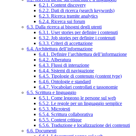
6.2.1. Content discovery
6.2.2. Dati di ricerca (search keywords)
6.2.3. Ricerca tramite analytics
6.2.4. Ricerca sui forum
6.3. Dalla ricerca ai bisogni degli utenti
6.3.1. User stories per definire i contenuti
6.3.2. Job stories per definire i contenuti
6.3.3. Criteri di accettazione
6.4. Architettura dell’informazione
6.4.1. Definire l’architettura dell’informazione
6.4.2. Alberatura
6.4.3. Flussi di interazione
6.4.4. Sistemi di navigazione
6.4.5. Tipologie di contenuto (content type)
6.4.6. Ontologie e standard
6.4.7. Vocabolari controllati e tassonomie
6.5. Scrittura e linguaggio
6.5.1. Come leggono le persone sul web
6.5.2. Le regole per un linguaggio semplice
6.5.3. Microtesti
6.5.4. Scrittura collaborativa
6.5.5. Content critique
6.5.6. Traduzione e localizzazione dei contenuti
6.6. Documenti