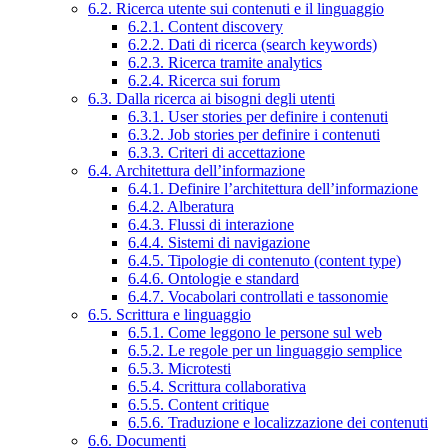
6.2. Ricerca utente sui contenuti e il linguaggio
6.2.1. Content discovery
6.2.2. Dati di ricerca (search keywords)
6.2.3. Ricerca tramite analytics
6.2.4. Ricerca sui forum
6.3. Dalla ricerca ai bisogni degli utenti
6.3.1. User stories per definire i contenuti
6.3.2. Job stories per definire i contenuti
6.3.3. Criteri di accettazione
6.4. Architettura dell’informazione
6.4.1. Definire l’architettura dell’informazione
6.4.2. Alberatura
6.4.3. Flussi di interazione
6.4.4. Sistemi di navigazione
6.4.5. Tipologie di contenuto (content type)
6.4.6. Ontologie e standard
6.4.7. Vocabolari controllati e tassonomie
6.5. Scrittura e linguaggio
6.5.1. Come leggono le persone sul web
6.5.2. Le regole per un linguaggio semplice
6.5.3. Microtesti
6.5.4. Scrittura collaborativa
6.5.5. Content critique
6.5.6. Traduzione e localizzazione dei contenuti
6.6. Documenti