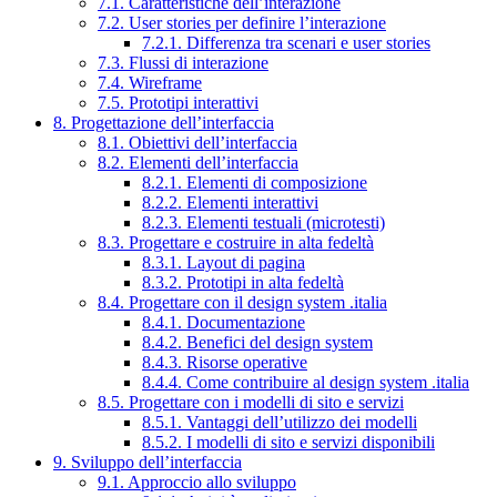
7.1. Caratteristiche dell’interazione
7.2. User stories per definire l’interazione
7.2.1. Differenza tra scenari e user stories
7.3. Flussi di interazione
7.4. Wireframe
7.5. Prototipi interattivi
8. Progettazione dell’interfaccia
8.1. Obiettivi dell’interfaccia
8.2. Elementi dell’interfaccia
8.2.1. Elementi di composizione
8.2.2. Elementi interattivi
8.2.3. Elementi testuali (microtesti)
8.3. Progettare e costruire in alta fedeltà
8.3.1. Layout di pagina
8.3.2. Prototipi in alta fedeltà
8.4. Progettare con il design system .italia
8.4.1. Documentazione
8.4.2. Benefici del design system
8.4.3. Risorse operative
8.4.4. Come contribuire al design system .italia
8.5. Progettare con i modelli di sito e servizi
8.5.1. Vantaggi dell’utilizzo dei modelli
8.5.2. I modelli di sito e servizi disponibili
9. Sviluppo dell’interfaccia
9.1. Approccio allo sviluppo