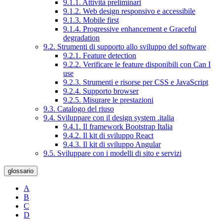
9.1.1. Attività preliminari
9.1.2. Web design responsivo e accessibile
9.1.3. Mobile first
9.1.4. Progressive enhancement e Graceful
degradation
9.2. Strumenti di supporto allo sviluppo del software
9.2.1. Feature detection
9.2.2. Verificare le feature disponibili con Can I
use
9.2.3. Strumenti e risorse per CSS e JavaScript
9.2.4. Supporto browser
9.2.5. Misurare le prestazioni
9.3. Catalogo del riuso
9.4. Sviluppare con il design system .italia
9.4.1. Il framework Bootstrap Italia
9.4.2. Il kit di sviluppo React
9.4.3. Il kit di sviluppo Angular
9.5. Sviluppare con i modelli di sito e servizi
glossario
A
B
C
D