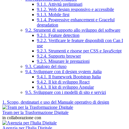
9.1.1. Attività preliminari
9.1.2. Web design responsivo e accessibile
9.1.3. Mobile first
9.1.4. Progressive enhancement e Graceful
degradation
9.2. Strumenti di supporto allo sviluppo del software
9.2.1. Feature detection
9.2.2. Verificare le feature disponibili con Can I
use
9.2.3. Strumenti e risorse per CSS e JavaScript
9.2.4. Supporto browser
9.2.5. Misurare le prestazioni
9.3. Catalogo del riuso
9.4. Sviluppare con il design system .italia
9.4.1. Il framework Bootstrap Italia
9.4.2. Il kit di sviluppo React
9.4.3. Il kit di sviluppo Angular
9.5. Sviluppare con i modelli di sito e servizi
1. Scopo, destinatari e uso del Manuale operativo di design
Team per la Trasformazione Digitale
in collaborazione con
Agenzia per l'Italia Digitale