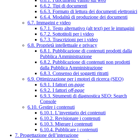
6.6.1. I documenti vanno sul web
6.6.2. Tipi di documenti
6.6.3. Formato di lettura dei documenti elettronici
6.6.4. Modalità di produzione dei documenti
6.7. Immagini e video
6.7.1. Testo alternativo (alt text) per le immagini
6.7.2. Sottotitoli per i video
6.7.3. Trascrizioni per i video
6.8. Proprietà intellettuale e privacy
6.8.1. Pubblicazione di contenuti prodotti dalla
Pubblica Amministrazione
6.8.2. Pubblicazione di contenuti non prodotti
dalla Pubblica Amministrazione
6.8.3. Consenso dei soggetti ritratti
6.9. Ottimizzazione per i motori di ricerca (SEO)
6.9.1. I fattori
on-page
6.9.2. I fattori
off-page
6.9.3. Strumenti di diagnostica SEO: Search
Console
6.10. Gestire i contenuti
6.10.1. L’inventario dei contenuti
6.10.2. Revisionare i contenuti
6.10.3. Migrare i contenuti
6.10.4. Pubblicare i contenuti
7. Progettazione dell’interazione