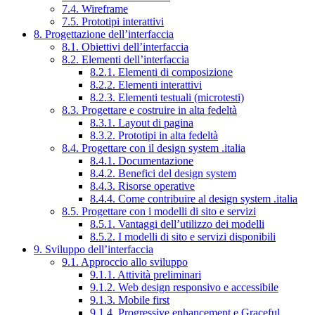
7.4. Wireframe
7.5. Prototipi interattivi
8. Progettazione dell’interfaccia
8.1. Obiettivi dell’interfaccia
8.2. Elementi dell’interfaccia
8.2.1. Elementi di composizione
8.2.2. Elementi interattivi
8.2.3. Elementi testuali (microtesti)
8.3. Progettare e costruire in alta fedeltà
8.3.1. Layout di pagina
8.3.2. Prototipi in alta fedeltà
8.4. Progettare con il design system .italia
8.4.1. Documentazione
8.4.2. Benefici del design system
8.4.3. Risorse operative
8.4.4. Come contribuire al design system .italia
8.5. Progettare con i modelli di sito e servizi
8.5.1. Vantaggi dell’utilizzo dei modelli
8.5.2. I modelli di sito e servizi disponibili
9. Sviluppo dell’interfaccia
9.1. Approccio allo sviluppo
9.1.1. Attività preliminari
9.1.2. Web design responsivo e accessibile
9.1.3. Mobile first
9.1.4. Progressive enhancement e Graceful