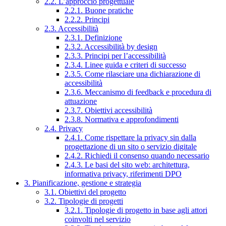
2.2. L’approccio progettuale
2.2.1. Buone pratiche
2.2.2. Principi
2.3. Accessibilità
2.3.1. Definizione
2.3.2. Accessibilità by design
2.3.3. Principi per l’accessibilità
2.3.4. Linee guida e criteri di successo
2.3.5. Come rilasciare una dichiarazione di
accessibilità
2.3.6. Meccanismo di feedback e procedura di
attuazione
2.3.7. Obiettivi accessibilità
2.3.8. Normativa e approfondimenti
2.4. Privacy
2.4.1. Come rispettare la privacy sin dalla
progettazione di un sito o servizio digitale
2.4.2. Richiedi il consenso quando necessario
2.4.3. Le basi del sito web: architettura,
informativa privacy, riferimenti DPO
3. Pianificazione, gestione e strategia
3.1. Obiettivi del progetto
3.2. Tipologie di progetti
3.2.1. Tipologie di progetto in base agli attori
coinvolti nel servizio