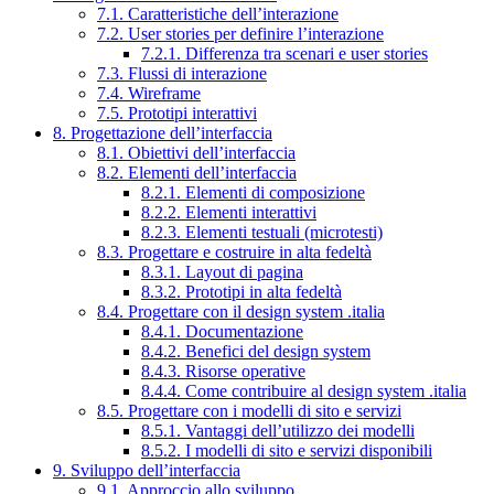
7.1. Caratteristiche dell’interazione
7.2. User stories per definire l’interazione
7.2.1. Differenza tra scenari e user stories
7.3. Flussi di interazione
7.4. Wireframe
7.5. Prototipi interattivi
8. Progettazione dell’interfaccia
8.1. Obiettivi dell’interfaccia
8.2. Elementi dell’interfaccia
8.2.1. Elementi di composizione
8.2.2. Elementi interattivi
8.2.3. Elementi testuali (microtesti)
8.3. Progettare e costruire in alta fedeltà
8.3.1. Layout di pagina
8.3.2. Prototipi in alta fedeltà
8.4. Progettare con il design system .italia
8.4.1. Documentazione
8.4.2. Benefici del design system
8.4.3. Risorse operative
8.4.4. Come contribuire al design system .italia
8.5. Progettare con i modelli di sito e servizi
8.5.1. Vantaggi dell’utilizzo dei modelli
8.5.2. I modelli di sito e servizi disponibili
9. Sviluppo dell’interfaccia
9.1. Approccio allo sviluppo