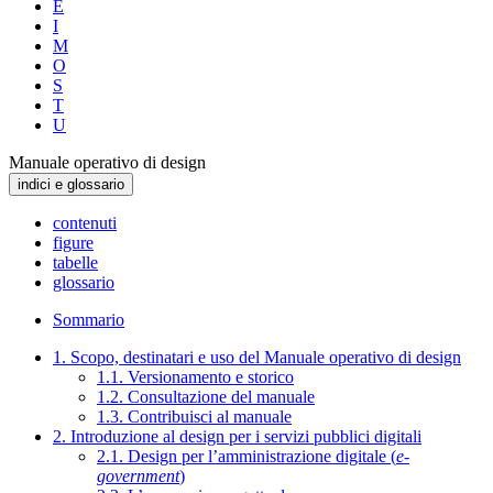
E
I
M
O
S
T
U
Manuale operativo di design
indici e glossario
contenuti
figure
tabelle
glossario
Sommario
1. Scopo, destinatari e uso del Manuale operativo di design
1.1. Versionamento e storico
1.2. Consultazione del manuale
1.3. Contribuisci al manuale
2. Introduzione al design per i servizi pubblici digitali
2.1. Design per l’amministrazione digitale (
e-
government
)