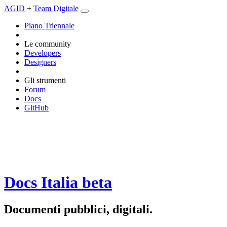
AGID
+
Team Digitale
Piano Triennale
Le community
Developers
Designers
Gli strumenti
Forum
Docs
GitHub
Docs Italia
beta
Documenti pubblici, digitali.