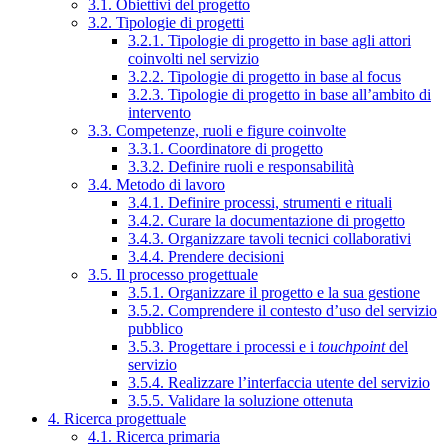
3.1. Obiettivi del progetto
3.2. Tipologie di progetti
3.2.1. Tipologie di progetto in base agli attori
coinvolti nel servizio
3.2.2. Tipologie di progetto in base al focus
3.2.3. Tipologie di progetto in base all’ambito di
intervento
3.3. Competenze, ruoli e figure coinvolte
3.3.1. Coordinatore di progetto
3.3.2. Definire ruoli e responsabilità
3.4. Metodo di lavoro
3.4.1. Definire processi, strumenti e rituali
3.4.2. Curare la documentazione di progetto
3.4.3. Organizzare tavoli tecnici collaborativi
3.4.4. Prendere decisioni
3.5. Il processo progettuale
3.5.1. Organizzare il progetto e la sua gestione
3.5.2. Comprendere il contesto d’uso del servizio
pubblico
3.5.3. Progettare i processi e i
touchpoint
del
servizio
3.5.4. Realizzare l’interfaccia utente del servizio
3.5.5. Validare la soluzione ottenuta
4. Ricerca progettuale
4.1. Ricerca primaria