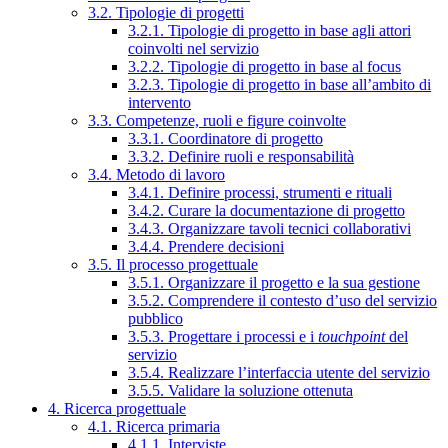
3.2. Tipologie di progetti
3.2.1. Tipologie di progetto in base agli attori
coinvolti nel servizio
3.2.2. Tipologie di progetto in base al focus
3.2.3. Tipologie di progetto in base all’ambito di
intervento
3.3. Competenze, ruoli e figure coinvolte
3.3.1. Coordinatore di progetto
3.3.2. Definire ruoli e responsabilità
3.4. Metodo di lavoro
3.4.1. Definire processi, strumenti e rituali
3.4.2. Curare la documentazione di progetto
3.4.3. Organizzare tavoli tecnici collaborativi
3.4.4. Prendere decisioni
3.5. Il processo progettuale
3.5.1. Organizzare il progetto e la sua gestione
3.5.2. Comprendere il contesto d’uso del servizio
pubblico
3.5.3. Progettare i processi e i
touchpoint
del
servizio
3.5.4. Realizzare l’interfaccia utente del servizio
3.5.5. Validare la soluzione ottenuta
4. Ricerca progettuale
4.1. Ricerca primaria
4.1.1. Interviste