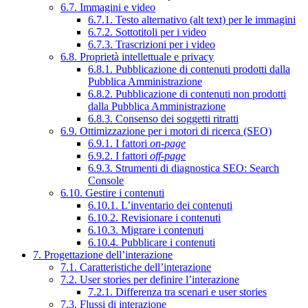
6.7. Immagini e video
6.7.1. Testo alternativo (alt text) per le immagini
6.7.2. Sottotitoli per i video
6.7.3. Trascrizioni per i video
6.8. Proprietà intellettuale e privacy
6.8.1. Pubblicazione di contenuti prodotti dalla
Pubblica Amministrazione
6.8.2. Pubblicazione di contenuti non prodotti
dalla Pubblica Amministrazione
6.8.3. Consenso dei soggetti ritratti
6.9. Ottimizzazione per i motori di ricerca (SEO)
6.9.1. I fattori
on-page
6.9.2. I fattori
off-page
6.9.3. Strumenti di diagnostica SEO: Search
Console
6.10. Gestire i contenuti
6.10.1. L’inventario dei contenuti
6.10.2. Revisionare i contenuti
6.10.3. Migrare i contenuti
6.10.4. Pubblicare i contenuti
7. Progettazione dell’interazione
7.1. Caratteristiche dell’interazione
7.2. User stories per definire l’interazione
7.2.1. Differenza tra scenari e user stories
7.3. Flussi di interazione