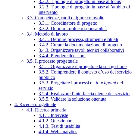
3.2.2. Tipologie di progetto in base al focus
3.2.3. Tipologie di progetto in base all’ambito di
intervento
3.3. Competenze, ruoli e figure coinvolte
3.3.1. Coordinatore di progetto
3.3.2. Definire ruoli e responsabilità
3.4. Metodo di lavoro
3.4.1. Definire processi, strumenti e rituali
3.4.2. Curare la documentazione di progetto
3.4.3. Organizzare tavoli tecnici collaborativi
3.4.4. Prendere decisioni
3.5. Il processo progettuale
3.5.1. Organizzare il progetto e la sua gestione
3.5.2. Comprendere il contesto d’uso del servizio
pubblico
3.5.3. Progettare i processi e i
touchpoint
del
servizio
3.5.4. Realizzare l’interfaccia utente del servizio
3.5.5. Validare la soluzione ottenuta
4. Ricerca progettuale
4.1. Ricerca primaria
4.1.1. Interviste
4.1.2. Questionari
4.1.3. Test di usabilità
4.1.4. Web analytics