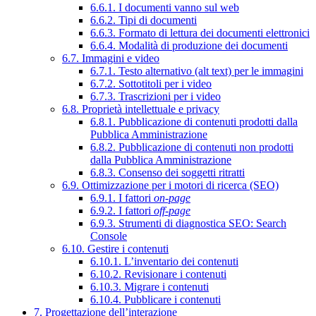
6.6.1. I documenti vanno sul web
6.6.2. Tipi di documenti
6.6.3. Formato di lettura dei documenti elettronici
6.6.4. Modalità di produzione dei documenti
6.7. Immagini e video
6.7.1. Testo alternativo (alt text) per le immagini
6.7.2. Sottotitoli per i video
6.7.3. Trascrizioni per i video
6.8. Proprietà intellettuale e privacy
6.8.1. Pubblicazione di contenuti prodotti dalla
Pubblica Amministrazione
6.8.2. Pubblicazione di contenuti non prodotti
dalla Pubblica Amministrazione
6.8.3. Consenso dei soggetti ritratti
6.9. Ottimizzazione per i motori di ricerca (SEO)
6.9.1. I fattori
on-page
6.9.2. I fattori
off-page
6.9.3. Strumenti di diagnostica SEO: Search
Console
6.10. Gestire i contenuti
6.10.1. L’inventario dei contenuti
6.10.2. Revisionare i contenuti
6.10.3. Migrare i contenuti
6.10.4. Pubblicare i contenuti
7. Progettazione dell’interazione