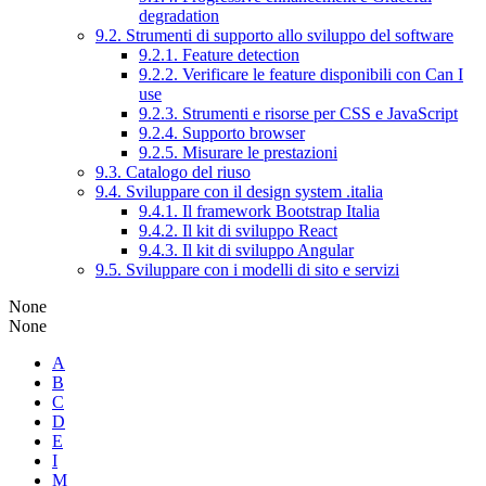
degradation
9.2. Strumenti di supporto allo sviluppo del software
9.2.1. Feature detection
9.2.2. Verificare le feature disponibili con Can I
use
9.2.3. Strumenti e risorse per CSS e JavaScript
9.2.4. Supporto browser
9.2.5. Misurare le prestazioni
9.3. Catalogo del riuso
9.4. Sviluppare con il design system .italia
9.4.1. Il framework Bootstrap Italia
9.4.2. Il kit di sviluppo React
9.4.3. Il kit di sviluppo Angular
9.5. Sviluppare con i modelli di sito e servizi
None
None
A
B
C
D
E
I
M