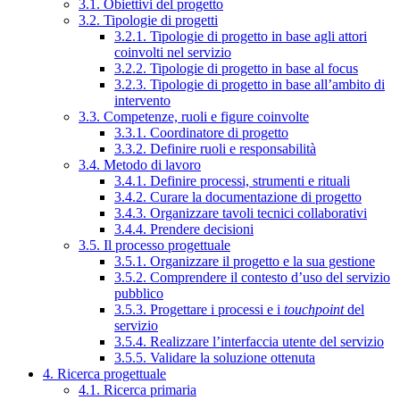
3.1. Obiettivi del progetto
3.2. Tipologie di progetti
3.2.1. Tipologie di progetto in base agli attori
coinvolti nel servizio
3.2.2. Tipologie di progetto in base al focus
3.2.3. Tipologie di progetto in base all’ambito di
intervento
3.3. Competenze, ruoli e figure coinvolte
3.3.1. Coordinatore di progetto
3.3.2. Definire ruoli e responsabilità
3.4. Metodo di lavoro
3.4.1. Definire processi, strumenti e rituali
3.4.2. Curare la documentazione di progetto
3.4.3. Organizzare tavoli tecnici collaborativi
3.4.4. Prendere decisioni
3.5. Il processo progettuale
3.5.1. Organizzare il progetto e la sua gestione
3.5.2. Comprendere il contesto d’uso del servizio
pubblico
3.5.3. Progettare i processi e i
touchpoint
del
servizio
3.5.4. Realizzare l’interfaccia utente del servizio
3.5.5. Validare la soluzione ottenuta
4. Ricerca progettuale
4.1. Ricerca primaria