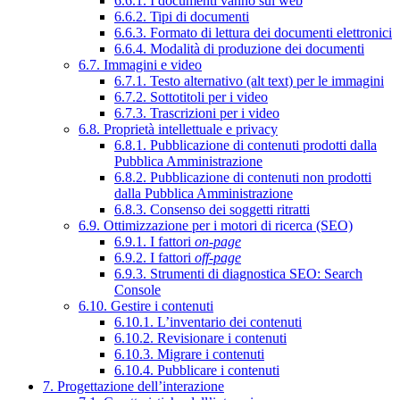
6.6.1. I documenti vanno sul web
6.6.2. Tipi di documenti
6.6.3. Formato di lettura dei documenti elettronici
6.6.4. Modalità di produzione dei documenti
6.7. Immagini e video
6.7.1. Testo alternativo (alt text) per le immagini
6.7.2. Sottotitoli per i video
6.7.3. Trascrizioni per i video
6.8. Proprietà intellettuale e privacy
6.8.1. Pubblicazione di contenuti prodotti dalla
Pubblica Amministrazione
6.8.2. Pubblicazione di contenuti non prodotti
dalla Pubblica Amministrazione
6.8.3. Consenso dei soggetti ritratti
6.9. Ottimizzazione per i motori di ricerca (SEO)
6.9.1. I fattori
on-page
6.9.2. I fattori
off-page
6.9.3. Strumenti di diagnostica SEO: Search
Console
6.10. Gestire i contenuti
6.10.1. L’inventario dei contenuti
6.10.2. Revisionare i contenuti
6.10.3. Migrare i contenuti
6.10.4. Pubblicare i contenuti
7. Progettazione dell’interazione