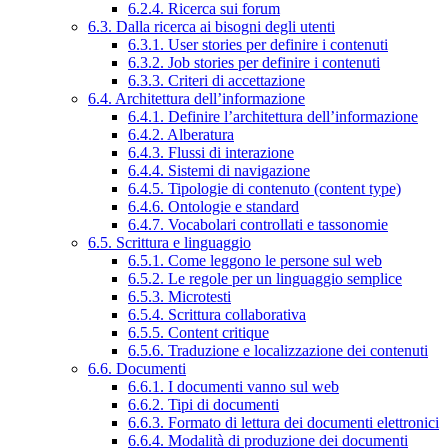
6.2.4. Ricerca sui forum
6.3. Dalla ricerca ai bisogni degli utenti
6.3.1. User stories per definire i contenuti
6.3.2. Job stories per definire i contenuti
6.3.3. Criteri di accettazione
6.4. Architettura dell’informazione
6.4.1. Definire l’architettura dell’informazione
6.4.2. Alberatura
6.4.3. Flussi di interazione
6.4.4. Sistemi di navigazione
6.4.5. Tipologie di contenuto (content type)
6.4.6. Ontologie e standard
6.4.7. Vocabolari controllati e tassonomie
6.5. Scrittura e linguaggio
6.5.1. Come leggono le persone sul web
6.5.2. Le regole per un linguaggio semplice
6.5.3. Microtesti
6.5.4. Scrittura collaborativa
6.5.5. Content critique
6.5.6. Traduzione e localizzazione dei contenuti
6.6. Documenti
6.6.1. I documenti vanno sul web
6.6.2. Tipi di documenti
6.6.3. Formato di lettura dei documenti elettronici
6.6.4. Modalità di produzione dei documenti