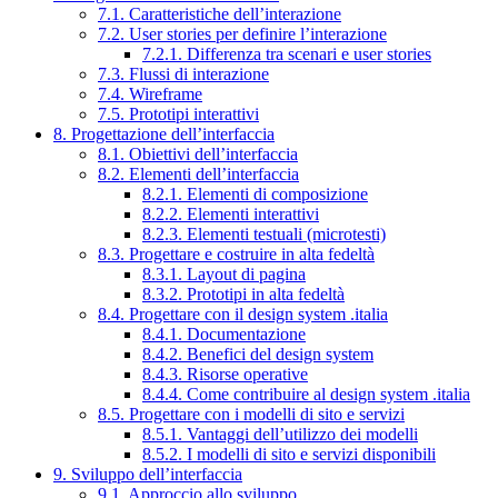
7.1. Caratteristiche dell’interazione
7.2. User stories per definire l’interazione
7.2.1. Differenza tra scenari e user stories
7.3. Flussi di interazione
7.4. Wireframe
7.5. Prototipi interattivi
8. Progettazione dell’interfaccia
8.1. Obiettivi dell’interfaccia
8.2. Elementi dell’interfaccia
8.2.1. Elementi di composizione
8.2.2. Elementi interattivi
8.2.3. Elementi testuali (microtesti)
8.3. Progettare e costruire in alta fedeltà
8.3.1. Layout di pagina
8.3.2. Prototipi in alta fedeltà
8.4. Progettare con il design system .italia
8.4.1. Documentazione
8.4.2. Benefici del design system
8.4.3. Risorse operative
8.4.4. Come contribuire al design system .italia
8.5. Progettare con i modelli di sito e servizi
8.5.1. Vantaggi dell’utilizzo dei modelli
8.5.2. I modelli di sito e servizi disponibili
9. Sviluppo dell’interfaccia
9.1. Approccio allo sviluppo