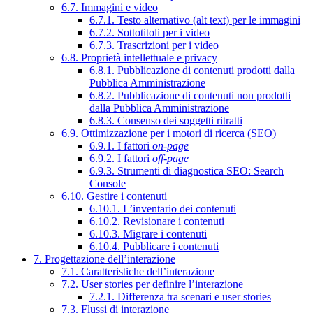
6.7. Immagini e video
6.7.1. Testo alternativo (alt text) per le immagini
6.7.2. Sottotitoli per i video
6.7.3. Trascrizioni per i video
6.8. Proprietà intellettuale e privacy
6.8.1. Pubblicazione di contenuti prodotti dalla
Pubblica Amministrazione
6.8.2. Pubblicazione di contenuti non prodotti
dalla Pubblica Amministrazione
6.8.3. Consenso dei soggetti ritratti
6.9. Ottimizzazione per i motori di ricerca (SEO)
6.9.1. I fattori
on-page
6.9.2. I fattori
off-page
6.9.3. Strumenti di diagnostica SEO: Search
Console
6.10. Gestire i contenuti
6.10.1. L’inventario dei contenuti
6.10.2. Revisionare i contenuti
6.10.3. Migrare i contenuti
6.10.4. Pubblicare i contenuti
7. Progettazione dell’interazione
7.1. Caratteristiche dell’interazione
7.2. User stories per definire l’interazione
7.2.1. Differenza tra scenari e user stories
7.3. Flussi di interazione