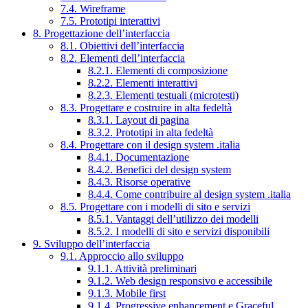
7.4. Wireframe
7.5. Prototipi interattivi
8. Progettazione dell’interfaccia
8.1. Obiettivi dell’interfaccia
8.2. Elementi dell’interfaccia
8.2.1. Elementi di composizione
8.2.2. Elementi interattivi
8.2.3. Elementi testuali (microtesti)
8.3. Progettare e costruire in alta fedeltà
8.3.1. Layout di pagina
8.3.2. Prototipi in alta fedeltà
8.4. Progettare con il design system .italia
8.4.1. Documentazione
8.4.2. Benefici del design system
8.4.3. Risorse operative
8.4.4. Come contribuire al design system .italia
8.5. Progettare con i modelli di sito e servizi
8.5.1. Vantaggi dell’utilizzo dei modelli
8.5.2. I modelli di sito e servizi disponibili
9. Sviluppo dell’interfaccia
9.1. Approccio allo sviluppo
9.1.1. Attività preliminari
9.1.2. Web design responsivo e accessibile
9.1.3. Mobile first
9.1.4. Progressive enhancement e Graceful