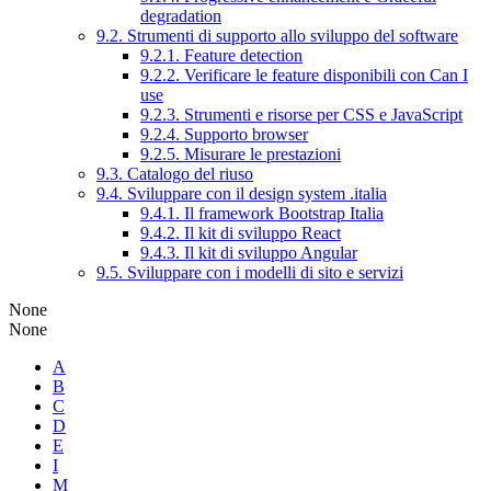
degradation
9.2. Strumenti di supporto allo sviluppo del software
9.2.1. Feature detection
9.2.2. Verificare le feature disponibili con Can I
use
9.2.3. Strumenti e risorse per CSS e JavaScript
9.2.4. Supporto browser
9.2.5. Misurare le prestazioni
9.3. Catalogo del riuso
9.4. Sviluppare con il design system .italia
9.4.1. Il framework Bootstrap Italia
9.4.2. Il kit di sviluppo React
9.4.3. Il kit di sviluppo Angular
9.5. Sviluppare con i modelli di sito e servizi
None
None
A
B
C
D
E
I
M