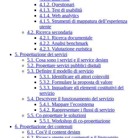
4.1.2. Questionari
4.1.3. Test di usabilità
4.1.4. Web analytics
4.1.5. Strumenti di mappatura dell’esperienza
utente
4.2. Ricerca secondaria
4.2.1. Ricerca documentale
4.2.2. Analisi benchmark
4.2.3. Valutazione euristica
5. Progettazione dei servizi
5.1. Cosa sono i servizi e il service design
5.2. Progettare servizi pubblici digitali
5.3. Definire il modello di servizio
5.3.1. Identificare gli attori coinvolti
5.3.2. Formulare la proposta di valore
5.3.3. Inquadrare gli elementi costitutivi del
servizio
5.4. Descrivere il funzionamento del servizio
5.4.1. Mappare l’ecosistema
5.4.2. Rappresentare i flussi di servizio
5.5. Co-progettare le soluzioni
5.5.1. Workshop di co-progettazione
6. Progettazione dei contenuti
6.1. Cos’è il content design
6.2. Ricerca utente sui contenuti e il linguaggio