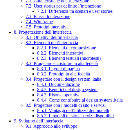
7.1. Caratteristiche dell’interazione
7.2. User stories per definire l’interazione
7.2.1. Differenza tra scenari e user stories
7.3. Flussi di interazione
7.4. Wireframe
7.5. Prototipi interattivi
8. Progettazione dell’interfaccia
8.1. Obiettivi dell’interfaccia
8.2. Elementi dell’interfaccia
8.2.1. Elementi di composizione
8.2.2. Elementi interattivi
8.2.3. Elementi testuali (microtesti)
8.3. Progettare e costruire in alta fedeltà
8.3.1. Layout di pagina
8.3.2. Prototipi in alta fedeltà
8.4. Progettare con il design system .italia
8.4.1. Documentazione
8.4.2. Benefici del design system
8.4.3. Risorse operative
8.4.4. Come contribuire al design system .italia
8.5. Progettare con i modelli di sito e servizi
8.5.1. Vantaggi dell’utilizzo dei modelli
8.5.2. I modelli di sito e servizi disponibili
9. Sviluppo dell’interfaccia
9.1. Approccio allo sviluppo