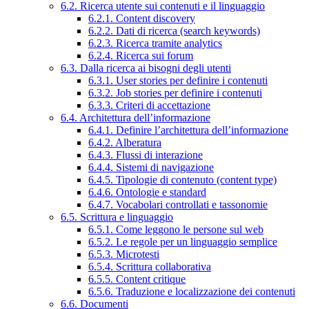
6.2. Ricerca utente sui contenuti e il linguaggio
6.2.1. Content discovery
6.2.2. Dati di ricerca (search keywords)
6.2.3. Ricerca tramite analytics
6.2.4. Ricerca sui forum
6.3. Dalla ricerca ai bisogni degli utenti
6.3.1. User stories per definire i contenuti
6.3.2. Job stories per definire i contenuti
6.3.3. Criteri di accettazione
6.4. Architettura dell’informazione
6.4.1. Definire l’architettura dell’informazione
6.4.2. Alberatura
6.4.3. Flussi di interazione
6.4.4. Sistemi di navigazione
6.4.5. Tipologie di contenuto (content type)
6.4.6. Ontologie e standard
6.4.7. Vocabolari controllati e tassonomie
6.5. Scrittura e linguaggio
6.5.1. Come leggono le persone sul web
6.5.2. Le regole per un linguaggio semplice
6.5.3. Microtesti
6.5.4. Scrittura collaborativa
6.5.5. Content critique
6.5.6. Traduzione e localizzazione dei contenuti
6.6. Documenti