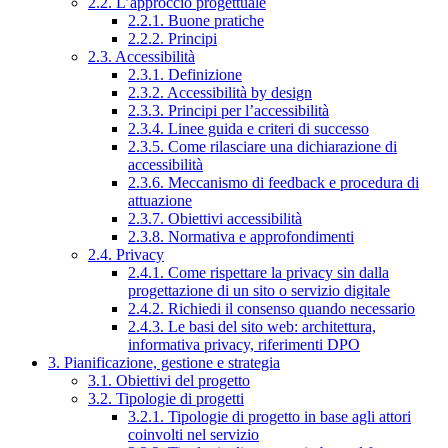
2.2. L’approccio progettuale
2.2.1. Buone pratiche
2.2.2. Principi
2.3. Accessibilità
2.3.1. Definizione
2.3.2. Accessibilità by design
2.3.3. Principi per l’accessibilità
2.3.4. Linee guida e criteri di successo
2.3.5. Come rilasciare una dichiarazione di
accessibilità
2.3.6. Meccanismo di feedback e procedura di
attuazione
2.3.7. Obiettivi accessibilità
2.3.8. Normativa e approfondimenti
2.4. Privacy
2.4.1. Come rispettare la privacy sin dalla
progettazione di un sito o servizio digitale
2.4.2. Richiedi il consenso quando necessario
2.4.3. Le basi del sito web: architettura,
informativa privacy, riferimenti DPO
3. Pianificazione, gestione e strategia
3.1. Obiettivi del progetto
3.2. Tipologie di progetti
3.2.1. Tipologie di progetto in base agli attori
coinvolti nel servizio