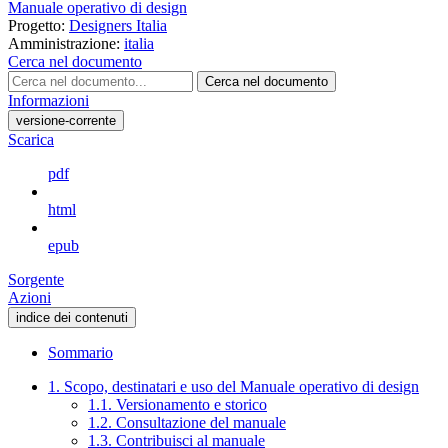
Manuale operativo di design
Progetto:
Designers Italia
Amministrazione:
italia
Cerca nel documento
Cerca nel documento
Informazioni
versione-corrente
Scarica
pdf
html
epub
Sorgente
Azioni
indice dei contenuti
Sommario
1. Scopo, destinatari e uso del Manuale operativo di design
1.1. Versionamento e storico
1.2. Consultazione del manuale
1.3. Contribuisci al manuale