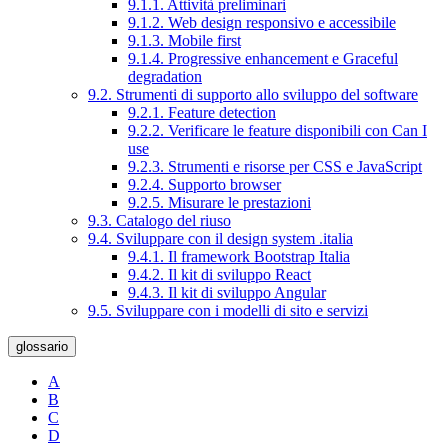
9.1.1. Attività preliminari
9.1.2. Web design responsivo e accessibile
9.1.3. Mobile first
9.1.4. Progressive enhancement e Graceful
degradation
9.2. Strumenti di supporto allo sviluppo del software
9.2.1. Feature detection
9.2.2. Verificare le feature disponibili con Can I
use
9.2.3. Strumenti e risorse per CSS e JavaScript
9.2.4. Supporto browser
9.2.5. Misurare le prestazioni
9.3. Catalogo del riuso
9.4. Sviluppare con il design system .italia
9.4.1. Il framework Bootstrap Italia
9.4.2. Il kit di sviluppo React
9.4.3. Il kit di sviluppo Angular
9.5. Sviluppare con i modelli di sito e servizi
glossario
A
B
C
D