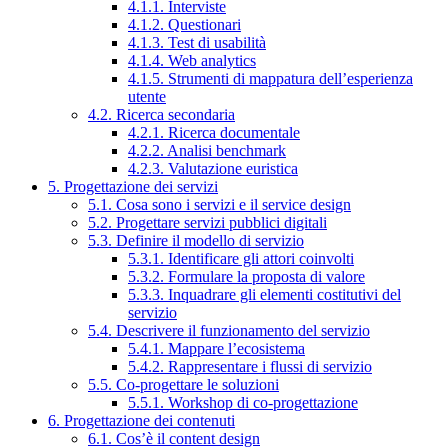
4.1.1. Interviste
4.1.2. Questionari
4.1.3. Test di usabilità
4.1.4. Web analytics
4.1.5. Strumenti di mappatura dell’esperienza
utente
4.2. Ricerca secondaria
4.2.1. Ricerca documentale
4.2.2. Analisi benchmark
4.2.3. Valutazione euristica
5. Progettazione dei servizi
5.1. Cosa sono i servizi e il service design
5.2. Progettare servizi pubblici digitali
5.3. Definire il modello di servizio
5.3.1. Identificare gli attori coinvolti
5.3.2. Formulare la proposta di valore
5.3.3. Inquadrare gli elementi costitutivi del
servizio
5.4. Descrivere il funzionamento del servizio
5.4.1. Mappare l’ecosistema
5.4.2. Rappresentare i flussi di servizio
5.5. Co-progettare le soluzioni
5.5.1. Workshop di co-progettazione
6. Progettazione dei contenuti
6.1. Cos’è il content design