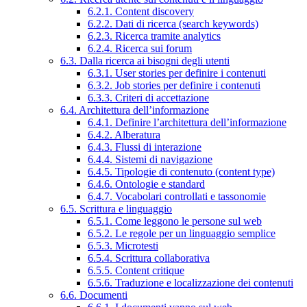
6.2.1. Content discovery
6.2.2. Dati di ricerca (search keywords)
6.2.3. Ricerca tramite analytics
6.2.4. Ricerca sui forum
6.3. Dalla ricerca ai bisogni degli utenti
6.3.1. User stories per definire i contenuti
6.3.2. Job stories per definire i contenuti
6.3.3. Criteri di accettazione
6.4. Architettura dell’informazione
6.4.1. Definire l’architettura dell’informazione
6.4.2. Alberatura
6.4.3. Flussi di interazione
6.4.4. Sistemi di navigazione
6.4.5. Tipologie di contenuto (content type)
6.4.6. Ontologie e standard
6.4.7. Vocabolari controllati e tassonomie
6.5. Scrittura e linguaggio
6.5.1. Come leggono le persone sul web
6.5.2. Le regole per un linguaggio semplice
6.5.3. Microtesti
6.5.4. Scrittura collaborativa
6.5.5. Content critique
6.5.6. Traduzione e localizzazione dei contenuti
6.6. Documenti