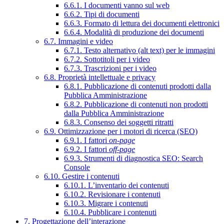
6.6.1. I documenti vanno sul web
6.6.2. Tipi di documenti
6.6.3. Formato di lettura dei documenti elettronici
6.6.4. Modalità di produzione dei documenti
6.7. Immagini e video
6.7.1. Testo alternativo (alt text) per le immagini
6.7.2. Sottotitoli per i video
6.7.3. Trascrizioni per i video
6.8. Proprietà intellettuale e privacy
6.8.1. Pubblicazione di contenuti prodotti dalla
Pubblica Amministrazione
6.8.2. Pubblicazione di contenuti non prodotti
dalla Pubblica Amministrazione
6.8.3. Consenso dei soggetti ritratti
6.9. Ottimizzazione per i motori di ricerca (SEO)
6.9.1. I fattori
on-page
6.9.2. I fattori
off-page
6.9.3. Strumenti di diagnostica SEO: Search
Console
6.10. Gestire i contenuti
6.10.1. L’inventario dei contenuti
6.10.2. Revisionare i contenuti
6.10.3. Migrare i contenuti
6.10.4. Pubblicare i contenuti
7. Progettazione dell’interazione