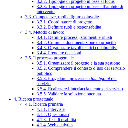
3.2.2. Tipologie di progetto in base al focus
3.2.3. Tipologie di progetto in base all’ambito di
intervento
3.3. Competenze, ruoli e figure coinvolte
3.3.1. Coordinatore di progetto
3.3.2. Definire ruoli e responsabilità
3.4. Metodo di lavoro
3.4.1. Definire processi, strumenti e rituali
3.4.2. Curare la documentazione di progetto
3.4.3. Organizzare tavoli tecnici collaborativi
3.4.4. Prendere decisioni
3.5. Il processo progettuale
3.5.1. Organizzare il progetto e la sua gestione
3.5.2. Comprendere il contesto d’uso del servizio
pubblico
3.5.3. Progettare i processi e i
touchpoint
del
servizio
3.5.4. Realizzare l’interfaccia utente del servizio
3.5.5. Validare la soluzione ottenuta
4. Ricerca progettuale
4.1. Ricerca primaria
4.1.1. Interviste
4.1.2. Questionari
4.1.3. Test di usabilità
4.1.4. Web analytics