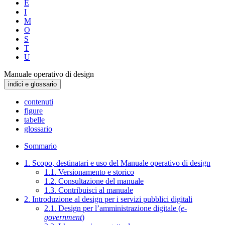
E
I
M
O
S
T
U
Manuale operativo di design
indici e glossario
contenuti
figure
tabelle
glossario
Sommario
1. Scopo, destinatari e uso del Manuale operativo di design
1.1. Versionamento e storico
1.2. Consultazione del manuale
1.3. Contribuisci al manuale
2. Introduzione al design per i servizi pubblici digitali
2.1. Design per l’amministrazione digitale (
e-
government
)