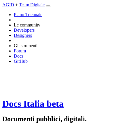
AGID
+
Team Digitale
Piano Triennale
Le community
Developers
Designers
Gli strumenti
Forum
Docs
GitHub
Docs Italia
beta
Documenti pubblici, digitali.