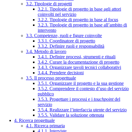
3.2. Tipologie di progetti
3.2.1. Tipologie di progetto in base agli attori
coinvolti nel servizio
3.2.2. Tipologie di progetto in base al focus
3.2.3. Tipologie di progetto in base all’ambito di
intervento
3.3. Competenze, ruoli e figure coinvolte
3.3.1. Coordinatore di progetto
3.3.2. Definire ruoli e responsabilità
3.4. Metodo di lavoro
3.4.1. Definire processi, strumenti e rituali
3.4.2. Curare la documentazione di progetto
3.4.3. Organizzare tavoli tecnici collaborativi
3.4.4. Prendere decisioni
3.5. Il processo progettuale
3.5.1. Organizzare il progetto e la sua gestione
3.5.2. Comprendere il contesto d’uso del servizio
pubblico
3.5.3. Progettare i processi e i
touchpoint
del
servizio
3.5.4. Realizzare l’interfaccia utente del servizio
3.5.5. Validare la soluzione ottenuta
4. Ricerca progettuale
4.1. Ricerca primaria
4.1.1. Interviste