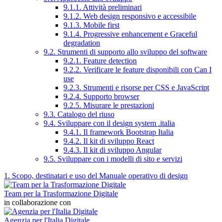
9.1.1. Attività preliminari
9.1.2. Web design responsivo e accessibile
9.1.3. Mobile first
9.1.4. Progressive enhancement e Graceful
degradation
9.2. Strumenti di supporto allo sviluppo del software
9.2.1. Feature detection
9.2.2. Verificare le feature disponibili con Can I
use
9.2.3. Strumenti e risorse per CSS e JavaScript
9.2.4. Supporto browser
9.2.5. Misurare le prestazioni
9.3. Catalogo del riuso
9.4. Sviluppare con il design system .italia
9.4.1. Il framework Bootstrap Italia
9.4.2. Il kit di sviluppo React
9.4.3. Il kit di sviluppo Angular
9.5. Sviluppare con i modelli di sito e servizi
1. Scopo, destinatari e uso del Manuale operativo di design
Team per la Trasformazione Digitale
in collaborazione con
Agenzia per l'Italia Digitale