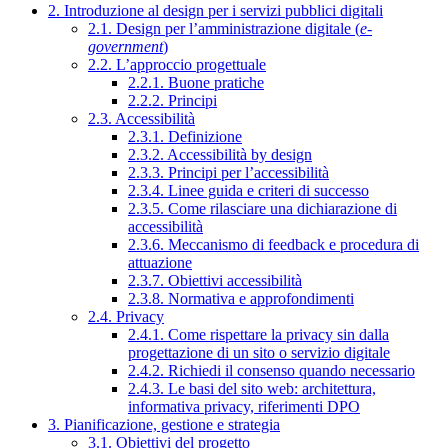
2. Introduzione al design per i servizi pubblici digitali
2.1. Design per l’amministrazione digitale (
e-
government
)
2.2. L’approccio progettuale
2.2.1. Buone pratiche
2.2.2. Principi
2.3. Accessibilità
2.3.1. Definizione
2.3.2. Accessibilità by design
2.3.3. Principi per l’accessibilità
2.3.4. Linee guida e criteri di successo
2.3.5. Come rilasciare una dichiarazione di
accessibilità
2.3.6. Meccanismo di feedback e procedura di
attuazione
2.3.7. Obiettivi accessibilità
2.3.8. Normativa e approfondimenti
2.4. Privacy
2.4.1. Come rispettare la privacy sin dalla
progettazione di un sito o servizio digitale
2.4.2. Richiedi il consenso quando necessario
2.4.3. Le basi del sito web: architettura,
informativa privacy, riferimenti DPO
3. Pianificazione, gestione e strategia
3.1. Obiettivi del progetto