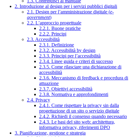
1.3. Contribuisci al manuale
2. Introduzione al design per i servizi pubblici digitali
2.1. Design per l’amministrazione digitale (
e-
government
)
2.2. L’approccio progettuale
2.2.1. Buone pratiche
2.2.2. Principi
2.3. Accessibilità
2.3.1. Definizione
2.3.2. Accessibilità by design
2.3.3. Principi per l’accessibilità
2.3.4. Linee guida e criteri di successo
2.3.5. Come rilasciare una dichiarazione di
accessibilità
2.3.6. Meccanismo di feedback e procedura di
attuazione
2.3.7. Obiettivi accessibilità
2.3.8. Normativa e approfondimenti
2.4. Privacy
2.4.1. Come rispettare la privacy sin dalla
progettazione di un sito o servizio digitale
2.4.2. Richiedi il consenso quando necessario
2.4.3. Le basi del sito web: architettura,
informativa privacy, riferimenti DPO
3. Pianificazione, gestione e strategia