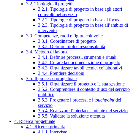
3.2. Tipologie di progetti
3.2.1. Tipologie di progetto in base agli attori
coinvolti nel servizio
3.2.2. Tipologie di progetto in base al focus
3.2.3. Tipologie di progetto in base all’ambito di
intervento
3.3. Competenze, ruoli e figure coinvolte
3.3.1. Coordinatore di progetto
3.3.2. Definire ruoli e responsabilità
3.4. Metodo di lavoro
3.4.1. Definire processi, strumenti e rituali
3.4.2. Curare la documentazione di progetto
3.4.3. Organizzare tavoli tecnici collaborativi
3.4.4. Prendere decisioni
3.5. Il processo progettuale
3.5.1. Organizzare il progetto e la sua gestione
3.5.2. Comprendere il contesto d’uso del servizio
pubblico
3.5.3. Progettare i processi e i
touchpoint
del
servizio
3.5.4. Realizzare l’interfaccia utente del servizio
3.5.5. Validare la soluzione ottenuta
4. Ricerca progettuale
4.1. Ricerca primaria
4.1.1. Interviste