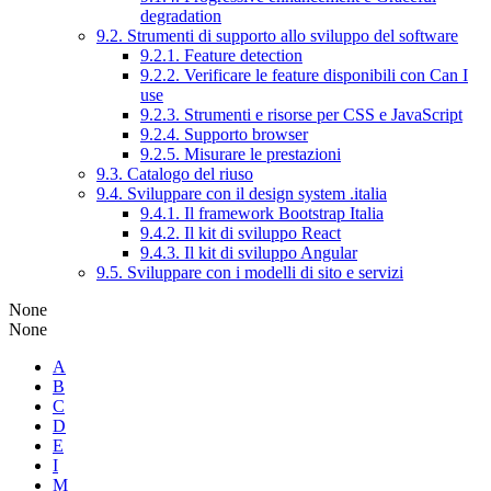
degradation
9.2. Strumenti di supporto allo sviluppo del software
9.2.1. Feature detection
9.2.2. Verificare le feature disponibili con Can I
use
9.2.3. Strumenti e risorse per CSS e JavaScript
9.2.4. Supporto browser
9.2.5. Misurare le prestazioni
9.3. Catalogo del riuso
9.4. Sviluppare con il design system .italia
9.4.1. Il framework Bootstrap Italia
9.4.2. Il kit di sviluppo React
9.4.3. Il kit di sviluppo Angular
9.5. Sviluppare con i modelli di sito e servizi
None
None
A
B
C
D
E
I
M