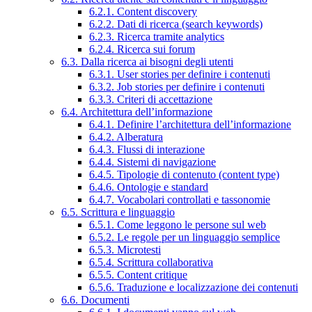
6.2.1. Content discovery
6.2.2. Dati di ricerca (search keywords)
6.2.3. Ricerca tramite analytics
6.2.4. Ricerca sui forum
6.3. Dalla ricerca ai bisogni degli utenti
6.3.1. User stories per definire i contenuti
6.3.2. Job stories per definire i contenuti
6.3.3. Criteri di accettazione
6.4. Architettura dell’informazione
6.4.1. Definire l’architettura dell’informazione
6.4.2. Alberatura
6.4.3. Flussi di interazione
6.4.4. Sistemi di navigazione
6.4.5. Tipologie di contenuto (content type)
6.4.6. Ontologie e standard
6.4.7. Vocabolari controllati e tassonomie
6.5. Scrittura e linguaggio
6.5.1. Come leggono le persone sul web
6.5.2. Le regole per un linguaggio semplice
6.5.3. Microtesti
6.5.4. Scrittura collaborativa
6.5.5. Content critique
6.5.6. Traduzione e localizzazione dei contenuti
6.6. Documenti