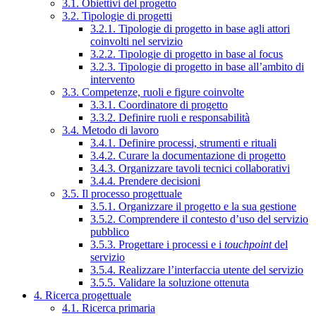
3.1. Obiettivi del progetto
3.2. Tipologie di progetti
3.2.1. Tipologie di progetto in base agli attori
coinvolti nel servizio
3.2.2. Tipologie di progetto in base al focus
3.2.3. Tipologie di progetto in base all’ambito di
intervento
3.3. Competenze, ruoli e figure coinvolte
3.3.1. Coordinatore di progetto
3.3.2. Definire ruoli e responsabilità
3.4. Metodo di lavoro
3.4.1. Definire processi, strumenti e rituali
3.4.2. Curare la documentazione di progetto
3.4.3. Organizzare tavoli tecnici collaborativi
3.4.4. Prendere decisioni
3.5. Il processo progettuale
3.5.1. Organizzare il progetto e la sua gestione
3.5.2. Comprendere il contesto d’uso del servizio
pubblico
3.5.3. Progettare i processi e i
touchpoint
del
servizio
3.5.4. Realizzare l’interfaccia utente del servizio
3.5.5. Validare la soluzione ottenuta
4. Ricerca progettuale
4.1. Ricerca primaria