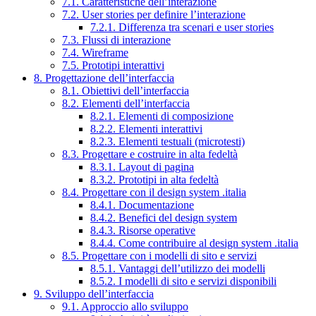
7.1. Caratteristiche dell’interazione
7.2. User stories per definire l’interazione
7.2.1. Differenza tra scenari e user stories
7.3. Flussi di interazione
7.4. Wireframe
7.5. Prototipi interattivi
8. Progettazione dell’interfaccia
8.1. Obiettivi dell’interfaccia
8.2. Elementi dell’interfaccia
8.2.1. Elementi di composizione
8.2.2. Elementi interattivi
8.2.3. Elementi testuali (microtesti)
8.3. Progettare e costruire in alta fedeltà
8.3.1. Layout di pagina
8.3.2. Prototipi in alta fedeltà
8.4. Progettare con il design system .italia
8.4.1. Documentazione
8.4.2. Benefici del design system
8.4.3. Risorse operative
8.4.4. Come contribuire al design system .italia
8.5. Progettare con i modelli di sito e servizi
8.5.1. Vantaggi dell’utilizzo dei modelli
8.5.2. I modelli di sito e servizi disponibili
9. Sviluppo dell’interfaccia
9.1. Approccio allo sviluppo