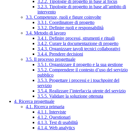
3.2.2. Tipologie di progetto in base al focus
3.2.3. Tipologie di progetto in base all’ambito di
intervento
3.3. Competenze, ruoli e figure coinvolte
3.3.1. Coordinatore di progetto
3.3.2. Definire ruoli e responsabilità
3.4. Metodo di lavoro
3.4.1. Definire processi, strumenti e rituali
3.4.2. Curare la documentazione di progetto
3.4.3. Organizzare tavoli tecnici collaborativi
3.4.4. Prendere decisioni
3.5. Il processo progettuale
3.5.1. Organizzare il progetto e la sua gestione
3.5.2. Comprendere il contesto d’uso del servizio
pubblico
3.5.3. Progettare i processi e i
touchpoint
del
servizio
3.5.4. Realizzare l’interfaccia utente del servizio
3.5.5. Validare la soluzione ottenuta
4. Ricerca progettuale
4.1. Ricerca primaria
4.1.1. Interviste
4.1.2. Questionari
4.1.3. Test di usabilità
4.1.4. Web analytics