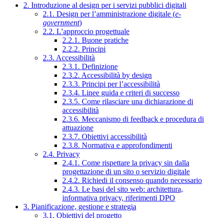
2. Introduzione al design per i servizi pubblici digitali
2.1. Design per l’amministrazione digitale (
e-
government
)
2.2. L’approccio progettuale
2.2.1. Buone pratiche
2.2.2. Principi
2.3. Accessibilità
2.3.1. Definizione
2.3.2. Accessibilità by design
2.3.3. Principi per l’accessibilità
2.3.4. Linee guida e criteri di successo
2.3.5. Come rilasciare una dichiarazione di
accessibilità
2.3.6. Meccanismo di feedback e procedura di
attuazione
2.3.7. Obiettivi accessibilità
2.3.8. Normativa e approfondimenti
2.4. Privacy
2.4.1. Come rispettare la privacy sin dalla
progettazione di un sito o servizio digitale
2.4.2. Richiedi il consenso quando necessario
2.4.3. Le basi del sito web: architettura,
informativa privacy, riferimenti DPO
3. Pianificazione, gestione e strategia
3.1. Obiettivi del progetto