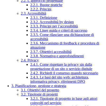
2.2. L’approccio progettuale
2.2.1. Buone pratiche
2.2.2. Principi
2.3. Accessibilità
2.3.1. Definizione
2.3.2. Accessibilità by design
2.3.3. Principi per l’accessibilità
2.3.4. Linee guida e criteri di successo
2.3.5. Come rilasciare una dichiarazione di
accessibilità
2.3.6. Meccanismo di feedback e procedura di
attuazione
2.3.7. Obiettivi accessibilità
2.3.8. Normativa e approfondimenti
2.4. Privacy
2.4.1. Come rispettare la privacy sin dalla
progettazione di un sito o servizio digitale
2.4.2. Richiedi il consenso quando necessario
2.4.3. Le basi del sito web: architettura,
informativa privacy, riferimenti DPO
3. Pianificazione, gestione e strategia
3.1. Obiettivi del progetto
3.2. Tipologie di progetti
3.2.1. Tipologie di progetto in base agli attori
coinvolti nel servizio