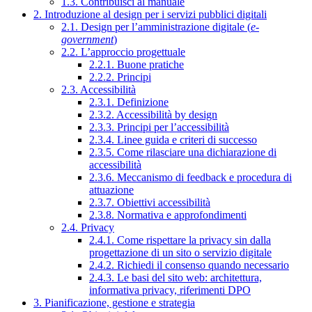
1.3. Contribuisci al manuale
2. Introduzione al design per i servizi pubblici digitali
2.1. Design per l’amministrazione digitale (
e-
government
)
2.2. L’approccio progettuale
2.2.1. Buone pratiche
2.2.2. Principi
2.3. Accessibilità
2.3.1. Definizione
2.3.2. Accessibilità by design
2.3.3. Principi per l’accessibilità
2.3.4. Linee guida e criteri di successo
2.3.5. Come rilasciare una dichiarazione di
accessibilità
2.3.6. Meccanismo di feedback e procedura di
attuazione
2.3.7. Obiettivi accessibilità
2.3.8. Normativa e approfondimenti
2.4. Privacy
2.4.1. Come rispettare la privacy sin dalla
progettazione di un sito o servizio digitale
2.4.2. Richiedi il consenso quando necessario
2.4.3. Le basi del sito web: architettura,
informativa privacy, riferimenti DPO
3. Pianificazione, gestione e strategia