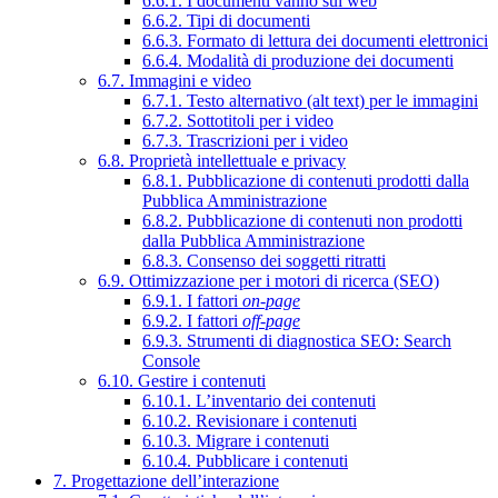
6.6.1. I documenti vanno sul web
6.6.2. Tipi di documenti
6.6.3. Formato di lettura dei documenti elettronici
6.6.4. Modalità di produzione dei documenti
6.7. Immagini e video
6.7.1. Testo alternativo (alt text) per le immagini
6.7.2. Sottotitoli per i video
6.7.3. Trascrizioni per i video
6.8. Proprietà intellettuale e privacy
6.8.1. Pubblicazione di contenuti prodotti dalla
Pubblica Amministrazione
6.8.2. Pubblicazione di contenuti non prodotti
dalla Pubblica Amministrazione
6.8.3. Consenso dei soggetti ritratti
6.9. Ottimizzazione per i motori di ricerca (SEO)
6.9.1. I fattori
on-page
6.9.2. I fattori
off-page
6.9.3. Strumenti di diagnostica SEO: Search
Console
6.10. Gestire i contenuti
6.10.1. L’inventario dei contenuti
6.10.2. Revisionare i contenuti
6.10.3. Migrare i contenuti
6.10.4. Pubblicare i contenuti
7. Progettazione dell’interazione