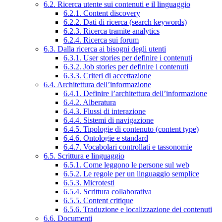
6.2. Ricerca utente sui contenuti e il linguaggio
6.2.1. Content discovery
6.2.2. Dati di ricerca (search keywords)
6.2.3. Ricerca tramite analytics
6.2.4. Ricerca sui forum
6.3. Dalla ricerca ai bisogni degli utenti
6.3.1. User stories per definire i contenuti
6.3.2. Job stories per definire i contenuti
6.3.3. Criteri di accettazione
6.4. Architettura dell’informazione
6.4.1. Definire l’architettura dell’informazione
6.4.2. Alberatura
6.4.3. Flussi di interazione
6.4.4. Sistemi di navigazione
6.4.5. Tipologie di contenuto (content type)
6.4.6. Ontologie e standard
6.4.7. Vocabolari controllati e tassonomie
6.5. Scrittura e linguaggio
6.5.1. Come leggono le persone sul web
6.5.2. Le regole per un linguaggio semplice
6.5.3. Microtesti
6.5.4. Scrittura collaborativa
6.5.5. Content critique
6.5.6. Traduzione e localizzazione dei contenuti
6.6. Documenti