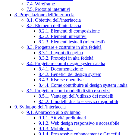
7.4. Wireframe
7.5. Prototipi interattivi
8. Progettazione dell’interfaccia
8.1. Obiettivi dell’interfaccia
8.2. Elementi dell’interfaccia
8.2.1. Elementi di composizione
8.2.2. Elementi interattivi
8.2.3. Elementi testuali (microtesti)
8.3. Progettare e costruire in alta fedeltà
8.3.1. Layout di pagina
8.3.2. Prototipi in alta fedeltà
8.4. Progettare con il design system .italia
8.4.1. Documentazione
8.4.2. Benefici del design system
8.4.3. Risorse operative
8.4.4. Come contribuire al design system .italia
8.5. Progettare con i modelli di sito e servizi
8.5.1. Vantaggi dell’utilizzo dei modelli
8.5.2. I modelli di sito e servizi disponibili
9. Sviluppo dell’interfaccia
9.1. Approccio allo sviluppo
9.1.1. Attività preliminari
9.1.2. Web design responsivo e accessibile
9.1.3. Mobile first
9.1.4. Progressive enhancement e Graceful