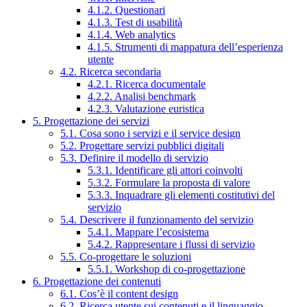
4.1.2. Questionari
4.1.3. Test di usabilità
4.1.4. Web analytics
4.1.5. Strumenti di mappatura dell’esperienza
utente
4.2. Ricerca secondaria
4.2.1. Ricerca documentale
4.2.2. Analisi benchmark
4.2.3. Valutazione euristica
5. Progettazione dei servizi
5.1. Cosa sono i servizi e il service design
5.2. Progettare servizi pubblici digitali
5.3. Definire il modello di servizio
5.3.1. Identificare gli attori coinvolti
5.3.2. Formulare la proposta di valore
5.3.3. Inquadrare gli elementi costitutivi del
servizio
5.4. Descrivere il funzionamento del servizio
5.4.1. Mappare l’ecosistema
5.4.2. Rappresentare i flussi di servizio
5.5. Co-progettare le soluzioni
5.5.1. Workshop di co-progettazione
6. Progettazione dei contenuti
6.1. Cos’è il content design
6.2. Ricerca utente sui contenuti e il linguaggio