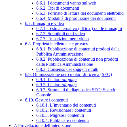
6.6.1. I documenti vanno sul web
6.6.2. Tipi di documenti
6.6.3. Formato di lettura dei documenti elettronici
6.6.4. Modalità di produzione dei documenti
6.7. Immagini e video
6.7.1. Testo alternativo (alt text) per le immagini
6.7.2. Sottotitoli per i video
6.7.3. Trascrizioni per i video
6.8. Proprietà intellettuale e privacy
6.8.1. Pubblicazione di contenuti prodotti dalla
Pubblica Amministrazione
6.8.2. Pubblicazione di contenuti non prodotti
dalla Pubblica Amministrazione
6.8.3. Consenso dei soggetti ritratti
6.9. Ottimizzazione per i motori di ricerca (SEO)
6.9.1. I fattori
on-page
6.9.2. I fattori
off-page
6.9.3. Strumenti di diagnostica SEO: Search
Console
6.10. Gestire i contenuti
6.10.1. L’inventario dei contenuti
6.10.2. Revisionare i contenuti
6.10.3. Migrare i contenuti
6.10.4. Pubblicare i contenuti
7. Progettazione dell’interazione