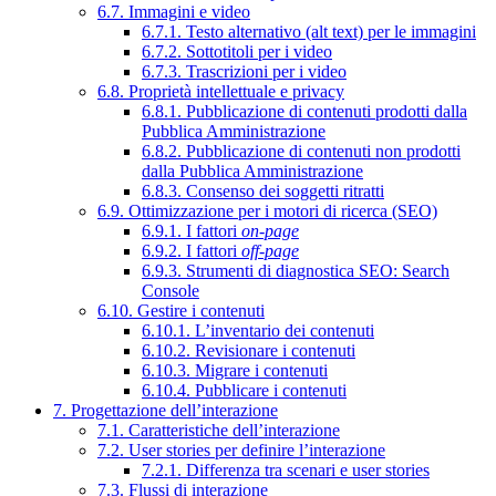
6.7. Immagini e video
6.7.1. Testo alternativo (alt text) per le immagini
6.7.2. Sottotitoli per i video
6.7.3. Trascrizioni per i video
6.8. Proprietà intellettuale e privacy
6.8.1. Pubblicazione di contenuti prodotti dalla
Pubblica Amministrazione
6.8.2. Pubblicazione di contenuti non prodotti
dalla Pubblica Amministrazione
6.8.3. Consenso dei soggetti ritratti
6.9. Ottimizzazione per i motori di ricerca (SEO)
6.9.1. I fattori
on-page
6.9.2. I fattori
off-page
6.9.3. Strumenti di diagnostica SEO: Search
Console
6.10. Gestire i contenuti
6.10.1. L’inventario dei contenuti
6.10.2. Revisionare i contenuti
6.10.3. Migrare i contenuti
6.10.4. Pubblicare i contenuti
7. Progettazione dell’interazione
7.1. Caratteristiche dell’interazione
7.2. User stories per definire l’interazione
7.2.1. Differenza tra scenari e user stories
7.3. Flussi di interazione