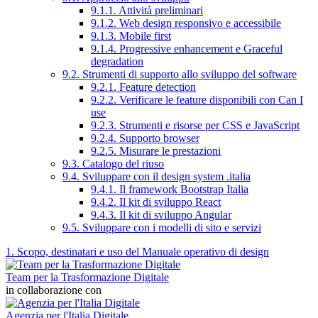
9.1.1. Attività preliminari
9.1.2. Web design responsivo e accessibile
9.1.3. Mobile first
9.1.4. Progressive enhancement e Graceful
degradation
9.2. Strumenti di supporto allo sviluppo del software
9.2.1. Feature detection
9.2.2. Verificare le feature disponibili con Can I
use
9.2.3. Strumenti e risorse per CSS e JavaScript
9.2.4. Supporto browser
9.2.5. Misurare le prestazioni
9.3. Catalogo del riuso
9.4. Sviluppare con il design system .italia
9.4.1. Il framework Bootstrap Italia
9.4.2. Il kit di sviluppo React
9.4.3. Il kit di sviluppo Angular
9.5. Sviluppare con i modelli di sito e servizi
1. Scopo, destinatari e uso del Manuale operativo di design
Team per la Trasformazione Digitale
in collaborazione con
Agenzia per l'Italia Digitale