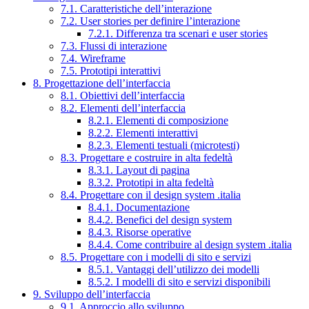
7.1. Caratteristiche dell’interazione
7.2. User stories per definire l’interazione
7.2.1. Differenza tra scenari e user stories
7.3. Flussi di interazione
7.4. Wireframe
7.5. Prototipi interattivi
8. Progettazione dell’interfaccia
8.1. Obiettivi dell’interfaccia
8.2. Elementi dell’interfaccia
8.2.1. Elementi di composizione
8.2.2. Elementi interattivi
8.2.3. Elementi testuali (microtesti)
8.3. Progettare e costruire in alta fedeltà
8.3.1. Layout di pagina
8.3.2. Prototipi in alta fedeltà
8.4. Progettare con il design system .italia
8.4.1. Documentazione
8.4.2. Benefici del design system
8.4.3. Risorse operative
8.4.4. Come contribuire al design system .italia
8.5. Progettare con i modelli di sito e servizi
8.5.1. Vantaggi dell’utilizzo dei modelli
8.5.2. I modelli di sito e servizi disponibili
9. Sviluppo dell’interfaccia
9.1. Approccio allo sviluppo