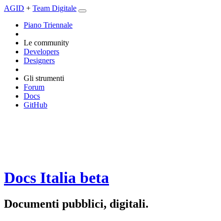
AGID
+
Team Digitale
Piano Triennale
Le community
Developers
Designers
Gli strumenti
Forum
Docs
GitHub
Docs Italia
beta
Documenti pubblici, digitali.