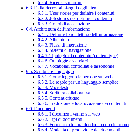
6.2.4. Ricerca sui forum
6.3. Dalla ricerca ai bisogni degli utenti
6.3.1. User stories per definire i contenuti
6.3.2. Job stories per definire i contenuti
6.3.3. Criteri di accettazione
6.4. Architettura dell’informazione
6.4.1. Definire l’architettura dell’informazione
6.4.2. Alberatura
6.4.3. Flussi di interazione
6.4.4. Sistemi di navigazione
6.4.5. Tipologie di contenuto (content type)
6.4.6. Ontologie e standard
6.4.7. Vocabolari controllati e tassonomie
6.5. Scrittura e linguaggio
6.5.1. Come leggono le persone sul web
6.5.2. Le regole per un linguaggio semplice
6.5.3. Microtesti
6.5.4. Scrittura collaborativa
6.5.5. Content critique
6.5.6. Traduzione e localizzazione dei contenuti
6.6. Documenti
6.6.1. I documenti vanno sul web
6.6.2. Tipi di documenti
6.6.3. Formato di lettura dei documenti elettronici
6.6.4. Modalità di produzione dei documenti