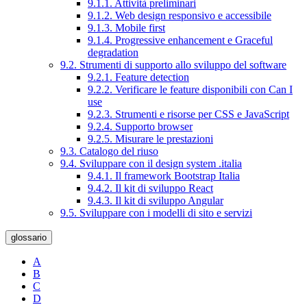
9.1.1. Attività preliminari
9.1.2. Web design responsivo e accessibile
9.1.3. Mobile first
9.1.4. Progressive enhancement e Graceful
degradation
9.2. Strumenti di supporto allo sviluppo del software
9.2.1. Feature detection
9.2.2. Verificare le feature disponibili con Can I
use
9.2.3. Strumenti e risorse per CSS e JavaScript
9.2.4. Supporto browser
9.2.5. Misurare le prestazioni
9.3. Catalogo del riuso
9.4. Sviluppare con il design system .italia
9.4.1. Il framework Bootstrap Italia
9.4.2. Il kit di sviluppo React
9.4.3. Il kit di sviluppo Angular
9.5. Sviluppare con i modelli di sito e servizi
glossario
A
B
C
D