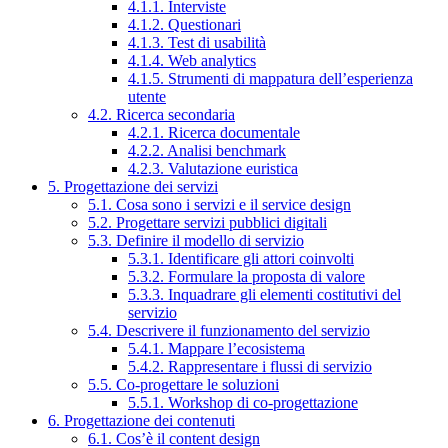
4.1.1. Interviste
4.1.2. Questionari
4.1.3. Test di usabilità
4.1.4. Web analytics
4.1.5. Strumenti di mappatura dell’esperienza
utente
4.2. Ricerca secondaria
4.2.1. Ricerca documentale
4.2.2. Analisi benchmark
4.2.3. Valutazione euristica
5. Progettazione dei servizi
5.1. Cosa sono i servizi e il service design
5.2. Progettare servizi pubblici digitali
5.3. Definire il modello di servizio
5.3.1. Identificare gli attori coinvolti
5.3.2. Formulare la proposta di valore
5.3.3. Inquadrare gli elementi costitutivi del
servizio
5.4. Descrivere il funzionamento del servizio
5.4.1. Mappare l’ecosistema
5.4.2. Rappresentare i flussi di servizio
5.5. Co-progettare le soluzioni
5.5.1. Workshop di co-progettazione
6. Progettazione dei contenuti
6.1. Cos’è il content design