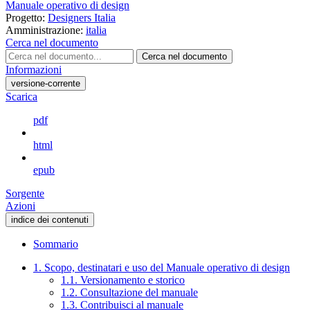
Manuale operativo di design
Progetto:
Designers Italia
Amministrazione:
italia
Cerca nel documento
Cerca nel documento
Informazioni
versione-corrente
Scarica
pdf
html
epub
Sorgente
Azioni
indice dei contenuti
Sommario
1. Scopo, destinatari e uso del Manuale operativo di design
1.1. Versionamento e storico
1.2. Consultazione del manuale
1.3. Contribuisci al manuale