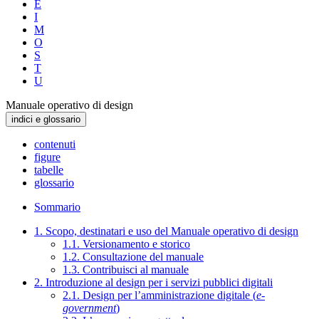
E
I
M
O
S
T
U
Manuale operativo di design
indici e glossario
contenuti
figure
tabelle
glossario
Sommario
1. Scopo, destinatari e uso del Manuale operativo di design
1.1. Versionamento e storico
1.2. Consultazione del manuale
1.3. Contribuisci al manuale
2. Introduzione al design per i servizi pubblici digitali
2.1. Design per l’amministrazione digitale (
e-
government
)