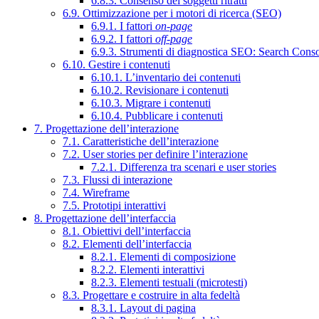
6.8.3. Consenso dei soggetti ritratti
6.9. Ottimizzazione per i motori di ricerca (SEO)
6.9.1. I fattori
on-page
6.9.2. I fattori
off-page
6.9.3. Strumenti di diagnostica SEO: Search Cons
6.10. Gestire i contenuti
6.10.1. L’inventario dei contenuti
6.10.2. Revisionare i contenuti
6.10.3. Migrare i contenuti
6.10.4. Pubblicare i contenuti
7. Progettazione dell’interazione
7.1. Caratteristiche dell’interazione
7.2. User stories per definire l’interazione
7.2.1. Differenza tra scenari e user stories
7.3. Flussi di interazione
7.4. Wireframe
7.5. Prototipi interattivi
8. Progettazione dell’interfaccia
8.1. Obiettivi dell’interfaccia
8.2. Elementi dell’interfaccia
8.2.1. Elementi di composizione
8.2.2. Elementi interattivi
8.2.3. Elementi testuali (microtesti)
8.3. Progettare e costruire in alta fedeltà
8.3.1. Layout di pagina