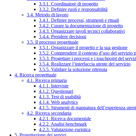
3.3.1. Coordinatore di progetto
3.3.2. Definire ruoli e responsabilità
3.4. Metodo di lavoro
3.4.1. Definire processi, strumenti e rituali
3.4.2. Curare la documentazione di progetto
3.4.3. Organizzare tavoli tecnici collaborativi
3.4.4. Prendere decisioni
3.5. Il processo progettuale
3.5.1. Organizzare il progetto e la sua gestione
3.5.2. Comprendere il contesto d’uso del servizio 
3.5.3. Progettare i processi e i
touchpoint
del servi
3.5.4. Realizzare l’interfaccia utente del servizio
3.5.5. Validare la soluzione ottenuta
4. Ricerca progettuale
4.1. Ricerca primaria
4.1.1. Interviste
4.1.2. Questionari
4.1.3. Test di usabilità
4.1.4. Web analytics
4.1.5. Strumenti di mappatura dell’esperienza uten
4.2. Ricerca secondaria
4.2.1. Ricerca documentale
4.2.2. Analisi benchmark
4.2.3. Valutazione euristica
5. Progettazione dei servizi