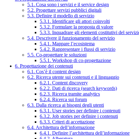
5.1. Cosa sono i servizi e il service design
5.2. Progettare servizi pubblici digitali
5.3. Definire il modello di servizio
5.3.1. Identificare gli attori coinvolti
5.3.2. Formulare la proposta di valore
5.3.3. Inquadrare gli elementi costitutivi del serviz
5.4. Descrivere il funzionamento del servizio
5.4.1. Mappare l’ecosistema
5.4.2. Rappresentare i flussi di servizio
5.5. Co-progettare le soluzioni
5.5.1. Workshop di co-progettazione
6. Progettazione dei contenuti
6.1. Cos’è il content design
6.2. Ricerca utente sui contenuti e il linguaggio
6.2.1. Content discovery
6.2.2. Dati di ricerca (search keywords)
6.2.3. Ricerca tramite analytics
6.2.4. Ricerca sui forum
6.3. Dalla ricerca ai bisogni degli utenti
6.3.1. User stories per definire i contenuti
6.3.2. Job stories per definire i contenuti
6.3.3. Criteri di accettazione
6.4. Architettura dell’informazione
6.4.1. Definire l’architettura dell’informazione
6.4.2. Alberatura