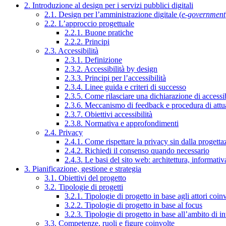
2. Introduzione al design per i servizi pubblici digitali
2.1. Design per l’amministrazione digitale (
e-government
2.2. L’approccio progettuale
2.2.1. Buone pratiche
2.2.2. Principi
2.3. Accessibilità
2.3.1. Definizione
2.3.2. Accessibilità by design
2.3.3. Principi per l’accessibilità
2.3.4. Linee guida e criteri di successo
2.3.5. Come rilasciare una dichiarazione di accessib
2.3.6. Meccanismo di feedback e procedura di attu
2.3.7. Obiettivi accessibilità
2.3.8. Normativa e approfondimenti
2.4. Privacy
2.4.1. Come rispettare la privacy sin dalla progettaz
2.4.2. Richiedi il consenso quando necessario
2.4.3. Le basi del sito web: architettura, informati
3. Pianificazione, gestione e strategia
3.1. Obiettivi del progetto
3.2. Tipologie di progetti
3.2.1. Tipologie di progetto in base agli attori coinv
3.2.2. Tipologie di progetto in base al focus
3.2.3. Tipologie di progetto in base all’ambito di i
3.3. Competenze, ruoli e figure coinvolte