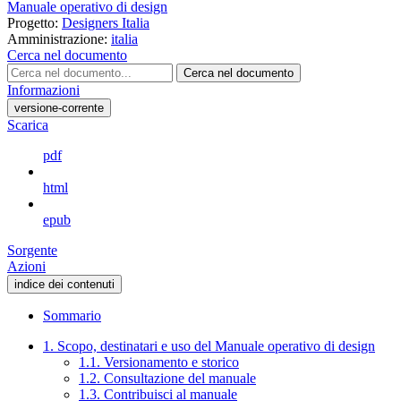
Manuale operativo di design
Progetto:
Designers Italia
Amministrazione:
italia
Cerca nel documento
Cerca nel documento
Informazioni
versione-corrente
Scarica
pdf
html
epub
Sorgente
Azioni
indice dei contenuti
Sommario
1. Scopo, destinatari e uso del Manuale operativo di design
1.1. Versionamento e storico
1.2. Consultazione del manuale
1.3. Contribuisci al manuale