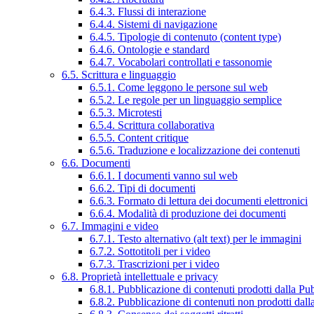
6.4.3. Flussi di interazione
6.4.4. Sistemi di navigazione
6.4.5. Tipologie di contenuto (content type)
6.4.6. Ontologie e standard
6.4.7. Vocabolari controllati e tassonomie
6.5. Scrittura e linguaggio
6.5.1. Come leggono le persone sul web
6.5.2. Le regole per un linguaggio semplice
6.5.3. Microtesti
6.5.4. Scrittura collaborativa
6.5.5. Content critique
6.5.6. Traduzione e localizzazione dei contenuti
6.6. Documenti
6.6.1. I documenti vanno sul web
6.6.2. Tipi di documenti
6.6.3. Formato di lettura dei documenti elettronici
6.6.4. Modalità di produzione dei documenti
6.7. Immagini e video
6.7.1. Testo alternativo (alt text) per le immagini
6.7.2. Sottotitoli per i video
6.7.3. Trascrizioni per i video
6.8. Proprietà intellettuale e privacy
6.8.1. Pubblicazione di contenuti prodotti dalla P
6.8.2. Pubblicazione di contenuti non prodotti dal