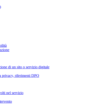
)
ilità
azione
ione di un sito o servizio digitale
va privacy, riferimenti DPO
olti nel servizio
ntervento