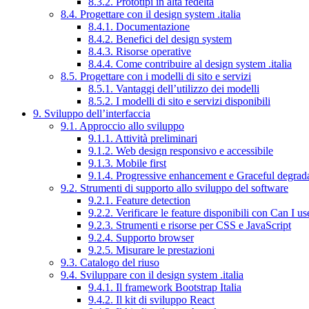
8.3.2. Prototipi in alta fedeltà
8.4. Progettare con il design system .italia
8.4.1. Documentazione
8.4.2. Benefici del design system
8.4.3. Risorse operative
8.4.4. Come contribuire al design system .italia
8.5. Progettare con i modelli di sito e servizi
8.5.1. Vantaggi dell’utilizzo dei modelli
8.5.2. I modelli di sito e servizi disponibili
9. Sviluppo dell’interfaccia
9.1. Approccio allo sviluppo
9.1.1. Attività preliminari
9.1.2. Web design responsivo e accessibile
9.1.3. Mobile first
9.1.4. Progressive enhancement e Graceful degrad
9.2. Strumenti di supporto allo sviluppo del software
9.2.1. Feature detection
9.2.2. Verificare le feature disponibili con Can I us
9.2.3. Strumenti e risorse per CSS e JavaScript
9.2.4. Supporto browser
9.2.5. Misurare le prestazioni
9.3. Catalogo del riuso
9.4. Sviluppare con il design system .italia
9.4.1. Il framework Bootstrap Italia
9.4.2. Il kit di sviluppo React