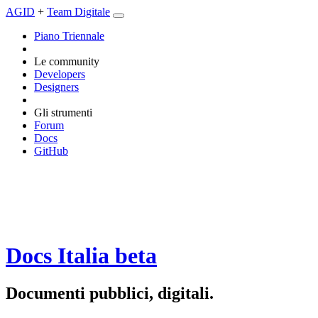
AGID
+
Team Digitale
Piano Triennale
Le community
Developers
Designers
Gli strumenti
Forum
Docs
GitHub
Docs Italia
beta
Documenti pubblici, digitali.