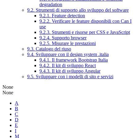
degradation
9.2. Strumenti di supporto allo sviluppo del software
9.2.1. Feature detection
9.2.2. Verificare le feature disponibili con Can I
use
9.2.3. Strumenti e risorse per CSS e JavaScript
9.2.4. Supporto browser
9.2.5. Misurare le prestazioni
9.3. Catalogo del riuso
9.4. Sviluppare con il design system .italia
9.4.1. Il framework Bootstrap Italia
9.4.2. Il kit di sviluppo React
9.4.3. Il kit di sviluppo Angular
9.5. Sviluppare con i modelli di sito e servizi
None
None
A
B
C
D
E
I
M