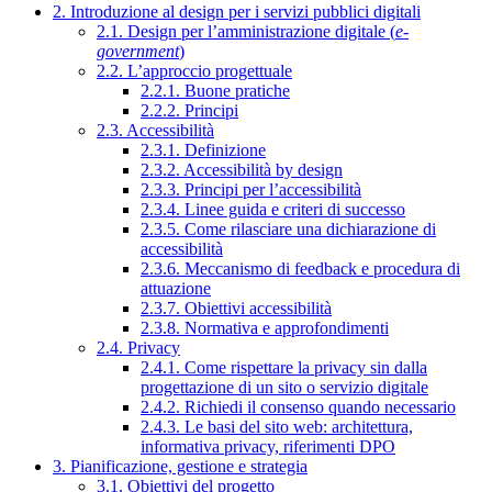
2. Introduzione al design per i servizi pubblici digitali
2.1. Design per l’amministrazione digitale (
e-
government
)
2.2. L’approccio progettuale
2.2.1. Buone pratiche
2.2.2. Principi
2.3. Accessibilità
2.3.1. Definizione
2.3.2. Accessibilità by design
2.3.3. Principi per l’accessibilità
2.3.4. Linee guida e criteri di successo
2.3.5. Come rilasciare una dichiarazione di
accessibilità
2.3.6. Meccanismo di feedback e procedura di
attuazione
2.3.7. Obiettivi accessibilità
2.3.8. Normativa e approfondimenti
2.4. Privacy
2.4.1. Come rispettare la privacy sin dalla
progettazione di un sito o servizio digitale
2.4.2. Richiedi il consenso quando necessario
2.4.3. Le basi del sito web: architettura,
informativa privacy, riferimenti DPO
3. Pianificazione, gestione e strategia
3.1. Obiettivi del progetto