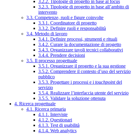
3.2.2. Tipologie di progetto in base al focus
3.2.3. Tipologie di progetto in base all’ambito di
intervento
3.3. Competenze, ruoli e figure coinvolte
3.3.1. Coordinatore di progetto
3.3.2. Definire ruoli e responsabilità
3.4. Metodo di lavoro
3.4.1. Definire processi, strumenti e rituali
3.4.2. Curare la documentazione di progetto
3.4.3. Organizzare tavoli tecnici collaborativi
3.4.4. Prendere decisioni
3.5. Il processo progettuale
3.5.1. Organizzare il progetto e la sua gestione
3.5.2. Comprendere il contesto d’uso del servizio
pubblico
3.5.3. Progettare i processi e i
touchpoint
del
servizio
3.5.4. Realizzare l’interfaccia utente del servizio
3.5.5. Validare la soluzione ottenuta
4. Ricerca progettuale
4.1. Ricerca primaria
4.1.1. Interviste
4.1.2. Questionari
4.1.3. Test di usabilità
4.1.4. Web analytics