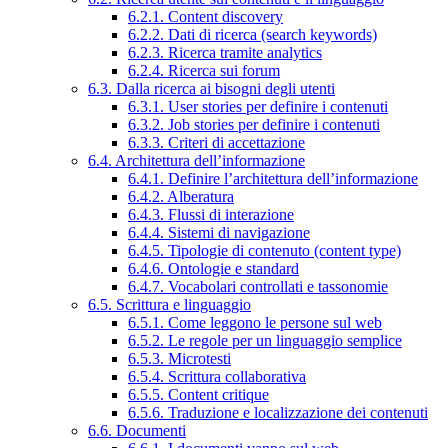
6.2.1. Content discovery
6.2.2. Dati di ricerca (search keywords)
6.2.3. Ricerca tramite analytics
6.2.4. Ricerca sui forum
6.3. Dalla ricerca ai bisogni degli utenti
6.3.1. User stories per definire i contenuti
6.3.2. Job stories per definire i contenuti
6.3.3. Criteri di accettazione
6.4. Architettura dell’informazione
6.4.1. Definire l’architettura dell’informazione
6.4.2. Alberatura
6.4.3. Flussi di interazione
6.4.4. Sistemi di navigazione
6.4.5. Tipologie di contenuto (content type)
6.4.6. Ontologie e standard
6.4.7. Vocabolari controllati e tassonomie
6.5. Scrittura e linguaggio
6.5.1. Come leggono le persone sul web
6.5.2. Le regole per un linguaggio semplice
6.5.3. Microtesti
6.5.4. Scrittura collaborativa
6.5.5. Content critique
6.5.6. Traduzione e localizzazione dei contenuti
6.6. Documenti