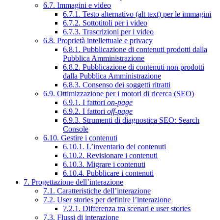
6.7. Immagini e video
6.7.1. Testo alternativo (alt text) per le immagini
6.7.2. Sottotitoli per i video
6.7.3. Trascrizioni per i video
6.8. Proprietà intellettuale e privacy
6.8.1. Pubblicazione di contenuti prodotti dalla
Pubblica Amministrazione
6.8.2. Pubblicazione di contenuti non prodotti
dalla Pubblica Amministrazione
6.8.3. Consenso dei soggetti ritratti
6.9. Ottimizzazione per i motori di ricerca (SEO)
6.9.1. I fattori
on-page
6.9.2. I fattori
off-page
6.9.3. Strumenti di diagnostica SEO: Search
Console
6.10. Gestire i contenuti
6.10.1. L’inventario dei contenuti
6.10.2. Revisionare i contenuti
6.10.3. Migrare i contenuti
6.10.4. Pubblicare i contenuti
7. Progettazione dell’interazione
7.1. Caratteristiche dell’interazione
7.2. User stories per definire l’interazione
7.2.1. Differenza tra scenari e user stories
7.3. Flussi di interazione