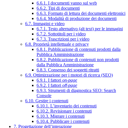
6.6.1. I documenti vanno sul web
6.6.2. Tipi di documenti
6.6.3. Formato di lettura dei documenti elettronici
6.6.4. Modalità di produzione dei documenti
6.7. Immagini e video
6.7.1. Testo alternativo (alt text) per le immagini
6.7.2. Sottotitoli per i video
6.7.3. Trascrizioni per i video
6.8. Proprietà intellettuale e privacy
6.8.1. Pubblicazione di contenuti prodotti dalla
Pubblica Amministrazione
6.8.2. Pubblicazione di contenuti non prodotti
dalla Pubblica Amministrazione
6.8.3. Consenso dei soggetti ritratti
6.9. Ottimizzazione per i motori di ricerca (SEO)
6.9.1. I fattori
on-page
6.9.2. I fattori
off-page
6.9.3. Strumenti di diagnostica SEO: Search
Console
6.10. Gestire i contenuti
6.10.1. L’inventario dei contenuti
6.10.2. Revisionare i contenuti
6.10.3. Migrare i contenuti
6.10.4. Pubblicare i contenuti
7. Progettazione dell’interazione