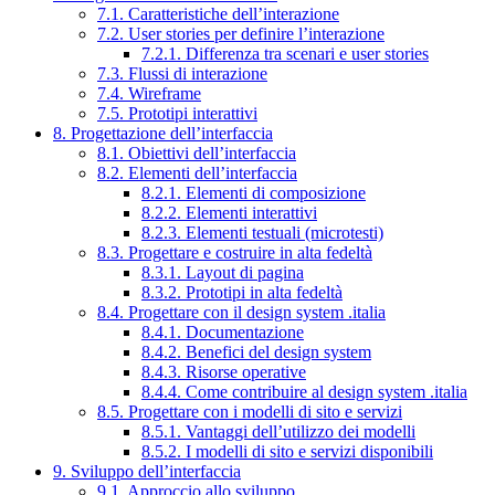
7.1. Caratteristiche dell’interazione
7.2. User stories per definire l’interazione
7.2.1. Differenza tra scenari e user stories
7.3. Flussi di interazione
7.4. Wireframe
7.5. Prototipi interattivi
8. Progettazione dell’interfaccia
8.1. Obiettivi dell’interfaccia
8.2. Elementi dell’interfaccia
8.2.1. Elementi di composizione
8.2.2. Elementi interattivi
8.2.3. Elementi testuali (microtesti)
8.3. Progettare e costruire in alta fedeltà
8.3.1. Layout di pagina
8.3.2. Prototipi in alta fedeltà
8.4. Progettare con il design system .italia
8.4.1. Documentazione
8.4.2. Benefici del design system
8.4.3. Risorse operative
8.4.4. Come contribuire al design system .italia
8.5. Progettare con i modelli di sito e servizi
8.5.1. Vantaggi dell’utilizzo dei modelli
8.5.2. I modelli di sito e servizi disponibili
9. Sviluppo dell’interfaccia
9.1. Approccio allo sviluppo