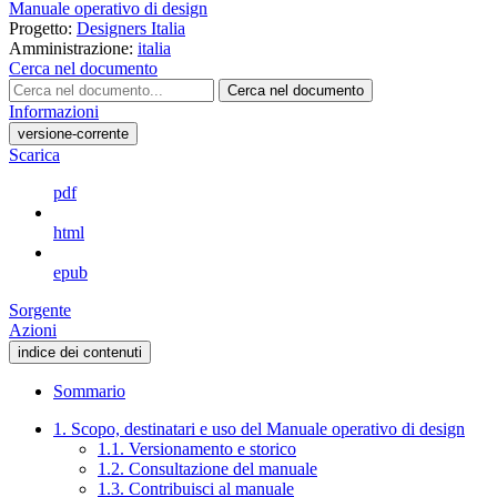
Manuale operativo di design
Progetto:
Designers Italia
Amministrazione:
italia
Cerca nel documento
Cerca nel documento
Informazioni
versione-corrente
Scarica
pdf
html
epub
Sorgente
Azioni
indice dei contenuti
Sommario
1. Scopo, destinatari e uso del Manuale operativo di design
1.1. Versionamento e storico
1.2. Consultazione del manuale
1.3. Contribuisci al manuale