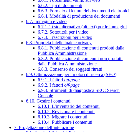
6.6.1. I documenti vanno sul web
6.6.2. Tipi di documenti
6.6.3. Formato di lettura dei documenti elettronici
6.6.4. Modalità di produzione dei documenti
6.7. Immagini e video
6.7.1. Testo alternativo (alt text) per le immagini
6.7.2. Sottotitoli per i video
6.7.3. Trascrizioni per i video
6.8. Proprietà intellettuale e privacy
6.8.1. Pubblicazione di contenuti prodotti dalla
Pubblica Amministrazione
6.8.2. Pubblicazione di contenuti non prodotti
dalla Pubblica Amministrazione
6.8.3. Consenso dei soggetti ritratti
6.9. Ottimizzazione per i motori di ricerca (SEO)
6.9.1. I fattori
on-page
6.9.2. I fattori
off-page
6.9.3. Strumenti di diagnostica SEO: Search
Console
6.10. Gestire i contenuti
6.10.1. L’inventario dei contenuti
6.10.2. Revisionare i contenuti
6.10.3. Migrare i contenuti
6.10.4. Pubblicare i contenuti
7. Progettazione dell’interazione