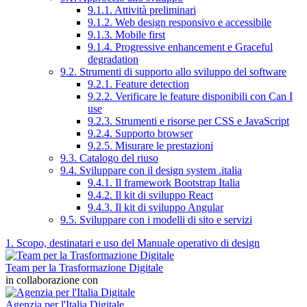
9.1.1. Attività preliminari
9.1.2. Web design responsivo e accessibile
9.1.3. Mobile first
9.1.4. Progressive enhancement e Graceful
degradation
9.2. Strumenti di supporto allo sviluppo del software
9.2.1. Feature detection
9.2.2. Verificare le feature disponibili con Can I
use
9.2.3. Strumenti e risorse per CSS e JavaScript
9.2.4. Supporto browser
9.2.5. Misurare le prestazioni
9.3. Catalogo del riuso
9.4. Sviluppare con il design system .italia
9.4.1. Il framework Bootstrap Italia
9.4.2. Il kit di sviluppo React
9.4.3. Il kit di sviluppo Angular
9.5. Sviluppare con i modelli di sito e servizi
1. Scopo, destinatari e uso del Manuale operativo di design
Team per la Trasformazione Digitale
in collaborazione con
Agenzia per l'Italia Digitale