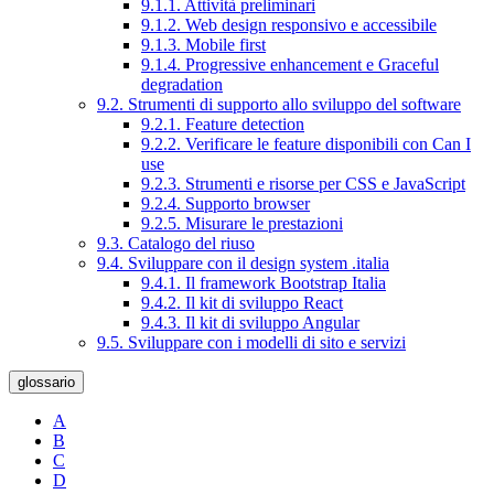
9.1.1. Attività preliminari
9.1.2. Web design responsivo e accessibile
9.1.3. Mobile first
9.1.4. Progressive enhancement e Graceful
degradation
9.2. Strumenti di supporto allo sviluppo del software
9.2.1. Feature detection
9.2.2. Verificare le feature disponibili con Can I
use
9.2.3. Strumenti e risorse per CSS e JavaScript
9.2.4. Supporto browser
9.2.5. Misurare le prestazioni
9.3. Catalogo del riuso
9.4. Sviluppare con il design system .italia
9.4.1. Il framework Bootstrap Italia
9.4.2. Il kit di sviluppo React
9.4.3. Il kit di sviluppo Angular
9.5. Sviluppare con i modelli di sito e servizi
glossario
A
B
C
D