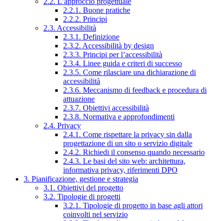
2.2. L’approccio progettuale
2.2.1. Buone pratiche
2.2.2. Principi
2.3. Accessibilità
2.3.1. Definizione
2.3.2. Accessibilità by design
2.3.3. Principi per l’accessibilità
2.3.4. Linee guida e criteri di successo
2.3.5. Come rilasciare una dichiarazione di
accessibilità
2.3.6. Meccanismo di feedback e procedura di
attuazione
2.3.7. Obiettivi accessibilità
2.3.8. Normativa e approfondimenti
2.4. Privacy
2.4.1. Come rispettare la privacy sin dalla
progettazione di un sito o servizio digitale
2.4.2. Richiedi il consenso quando necessario
2.4.3. Le basi del sito web: architettura,
informativa privacy, riferimenti DPO
3. Pianificazione, gestione e strategia
3.1. Obiettivi del progetto
3.2. Tipologie di progetti
3.2.1. Tipologie di progetto in base agli attori
coinvolti nel servizio