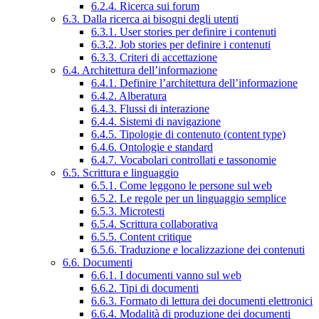
6.2.4. Ricerca sui forum
6.3. Dalla ricerca ai bisogni degli utenti
6.3.1. User stories per definire i contenuti
6.3.2. Job stories per definire i contenuti
6.3.3. Criteri di accettazione
6.4. Architettura dell’informazione
6.4.1. Definire l’architettura dell’informazione
6.4.2. Alberatura
6.4.3. Flussi di interazione
6.4.4. Sistemi di navigazione
6.4.5. Tipologie di contenuto (content type)
6.4.6. Ontologie e standard
6.4.7. Vocabolari controllati e tassonomie
6.5. Scrittura e linguaggio
6.5.1. Come leggono le persone sul web
6.5.2. Le regole per un linguaggio semplice
6.5.3. Microtesti
6.5.4. Scrittura collaborativa
6.5.5. Content critique
6.5.6. Traduzione e localizzazione dei contenuti
6.6. Documenti
6.6.1. I documenti vanno sul web
6.6.2. Tipi di documenti
6.6.3. Formato di lettura dei documenti elettronici
6.6.4. Modalità di produzione dei documenti