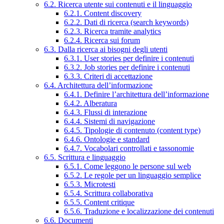
6.2. Ricerca utente sui contenuti e il linguaggio
6.2.1. Content discovery
6.2.2. Dati di ricerca (search keywords)
6.2.3. Ricerca tramite analytics
6.2.4. Ricerca sui forum
6.3. Dalla ricerca ai bisogni degli utenti
6.3.1. User stories per definire i contenuti
6.3.2. Job stories per definire i contenuti
6.3.3. Criteri di accettazione
6.4. Architettura dell’informazione
6.4.1. Definire l’architettura dell’informazione
6.4.2. Alberatura
6.4.3. Flussi di interazione
6.4.4. Sistemi di navigazione
6.4.5. Tipologie di contenuto (content type)
6.4.6. Ontologie e standard
6.4.7. Vocabolari controllati e tassonomie
6.5. Scrittura e linguaggio
6.5.1. Come leggono le persone sul web
6.5.2. Le regole per un linguaggio semplice
6.5.3. Microtesti
6.5.4. Scrittura collaborativa
6.5.5. Content critique
6.5.6. Traduzione e localizzazione dei contenuti
6.6. Documenti