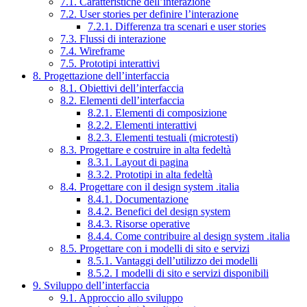
7.1. Caratteristiche dell’interazione
7.2. User stories per definire l’interazione
7.2.1. Differenza tra scenari e user stories
7.3. Flussi di interazione
7.4. Wireframe
7.5. Prototipi interattivi
8. Progettazione dell’interfaccia
8.1. Obiettivi dell’interfaccia
8.2. Elementi dell’interfaccia
8.2.1. Elementi di composizione
8.2.2. Elementi interattivi
8.2.3. Elementi testuali (microtesti)
8.3. Progettare e costruire in alta fedeltà
8.3.1. Layout di pagina
8.3.2. Prototipi in alta fedeltà
8.4. Progettare con il design system .italia
8.4.1. Documentazione
8.4.2. Benefici del design system
8.4.3. Risorse operative
8.4.4. Come contribuire al design system .italia
8.5. Progettare con i modelli di sito e servizi
8.5.1. Vantaggi dell’utilizzo dei modelli
8.5.2. I modelli di sito e servizi disponibili
9. Sviluppo dell’interfaccia
9.1. Approccio allo sviluppo