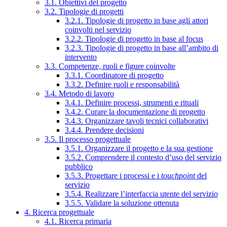
3.1. Obiettivi del progetto
3.2. Tipologie di progetti
3.2.1. Tipologie di progetto in base agli attori
coinvolti nel servizio
3.2.2. Tipologie di progetto in base al focus
3.2.3. Tipologie di progetto in base all’ambito di
intervento
3.3. Competenze, ruoli e figure coinvolte
3.3.1. Coordinatore di progetto
3.3.2. Definire ruoli e responsabilità
3.4. Metodo di lavoro
3.4.1. Definire processi, strumenti e rituali
3.4.2. Curare la documentazione di progetto
3.4.3. Organizzare tavoli tecnici collaborativi
3.4.4. Prendere decisioni
3.5. Il processo progettuale
3.5.1. Organizzare il progetto e la sua gestione
3.5.2. Comprendere il contesto d’uso del servizio
pubblico
3.5.3. Progettare i processi e i
touchpoint
del
servizio
3.5.4. Realizzare l’interfaccia utente del servizio
3.5.5. Validare la soluzione ottenuta
4. Ricerca progettuale
4.1. Ricerca primaria