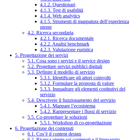
4.1.2. Questionari
4.1.3. Test di usabilità
4.1.4. Web analytics
4.1.5. Strumenti di mappatura dell’esperienza
utente
4.2. Ricerca secondaria
4.2.1. Ricerca documentale
4.2.2. Analisi benchmark
4.2.3. Valutazione euristica
5. Progettazione dei servizi
5.1. Cosa sono i servizi e il service design
5.2. Progettare servizi pubblici digitali
5.3. Definire il modello di servizio
5.3.1. Identificare gli attori coinvolti
5.3.2. Formulare la proposta di valore
5.3.3. Inquadrare gli elementi costitutivi del
servizio
5.4. Descrivere il funzionamento del servizio
5.4.1. Mappare l’ecosistema
5.4.2. Rappresentare i flussi di servizio
5.5. Co-progettare le soluzioni
5.5.1. Workshop di co-progettazione
6. Progettazione dei contenuti
6.1. Cos’è il content design
6.2. Ricerca utente sui contenuti e il linguaggio