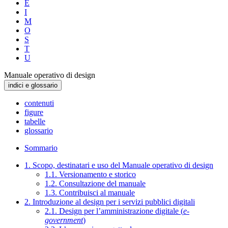
E
I
M
O
S
T
U
Manuale operativo di design
indici e glossario
contenuti
figure
tabelle
glossario
Sommario
1. Scopo, destinatari e uso del Manuale operativo di design
1.1. Versionamento e storico
1.2. Consultazione del manuale
1.3. Contribuisci al manuale
2. Introduzione al design per i servizi pubblici digitali
2.1. Design per l’amministrazione digitale (
e-
government
)