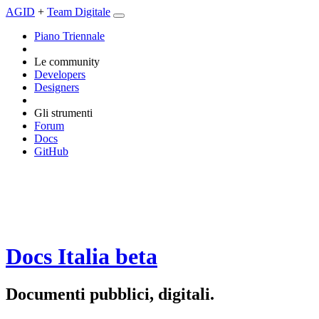
AGID
+
Team Digitale
Piano Triennale
Le community
Developers
Designers
Gli strumenti
Forum
Docs
GitHub
Docs Italia
beta
Documenti pubblici, digitali.