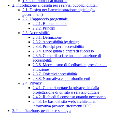
1.3. Contribuisci al manuale
2. Introduzione al design per i servizi pubblici digitali
2.1. Design per l’amministrazione digitale (
e-
government
)
2.2. L’approccio progettuale
2.2.1. Buone pratiche
2.2.2. Principi
2.3. Accessibilità
2.3.1. Definizione
2.3.2. Accessibilità by design
2.3.3. Principi per l’accessibilità
2.3.4. Linee guida e criteri di successo
2.3.5. Come rilasciare una dichiarazione di
accessibilità
2.3.6. Meccanismo di feedback e procedura di
attuazione
2.3.7. Obiettivi accessibilità
2.3.8. Normativa e approfondimenti
2.4. Privacy
2.4.1. Come rispettare la privacy sin dalla
progettazione di un sito o servizio digitale
2.4.2. Richiedi il consenso quando necessario
2.4.3. Le basi del sito web: architettura,
informativa privacy, riferimenti DPO
3. Pianificazione, gestione e strategia