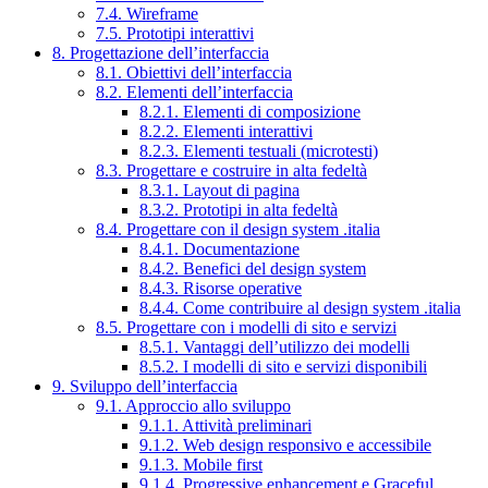
7.4. Wireframe
7.5. Prototipi interattivi
8. Progettazione dell’interfaccia
8.1. Obiettivi dell’interfaccia
8.2. Elementi dell’interfaccia
8.2.1. Elementi di composizione
8.2.2. Elementi interattivi
8.2.3. Elementi testuali (microtesti)
8.3. Progettare e costruire in alta fedeltà
8.3.1. Layout di pagina
8.3.2. Prototipi in alta fedeltà
8.4. Progettare con il design system .italia
8.4.1. Documentazione
8.4.2. Benefici del design system
8.4.3. Risorse operative
8.4.4. Come contribuire al design system .italia
8.5. Progettare con i modelli di sito e servizi
8.5.1. Vantaggi dell’utilizzo dei modelli
8.5.2. I modelli di sito e servizi disponibili
9. Sviluppo dell’interfaccia
9.1. Approccio allo sviluppo
9.1.1. Attività preliminari
9.1.2. Web design responsivo e accessibile
9.1.3. Mobile first
9.1.4. Progressive enhancement e Graceful