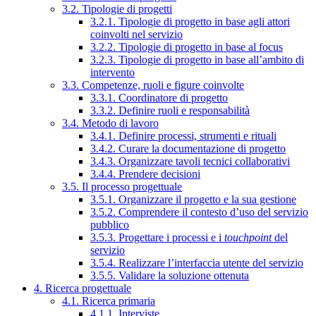
3.2. Tipologie di progetti
3.2.1. Tipologie di progetto in base agli attori
coinvolti nel servizio
3.2.2. Tipologie di progetto in base al focus
3.2.3. Tipologie di progetto in base all’ambito di
intervento
3.3. Competenze, ruoli e figure coinvolte
3.3.1. Coordinatore di progetto
3.3.2. Definire ruoli e responsabilità
3.4. Metodo di lavoro
3.4.1. Definire processi, strumenti e rituali
3.4.2. Curare la documentazione di progetto
3.4.3. Organizzare tavoli tecnici collaborativi
3.4.4. Prendere decisioni
3.5. Il processo progettuale
3.5.1. Organizzare il progetto e la sua gestione
3.5.2. Comprendere il contesto d’uso del servizio
pubblico
3.5.3. Progettare i processi e i
touchpoint
del
servizio
3.5.4. Realizzare l’interfaccia utente del servizio
3.5.5. Validare la soluzione ottenuta
4. Ricerca progettuale
4.1. Ricerca primaria
4.1.1. Interviste