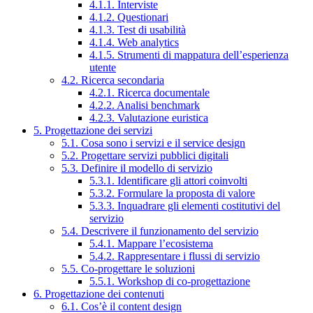
4.1.1. Interviste
4.1.2. Questionari
4.1.3. Test di usabilità
4.1.4. Web analytics
4.1.5. Strumenti di mappatura dell’esperienza
utente
4.2. Ricerca secondaria
4.2.1. Ricerca documentale
4.2.2. Analisi benchmark
4.2.3. Valutazione euristica
5. Progettazione dei servizi
5.1. Cosa sono i servizi e il service design
5.2. Progettare servizi pubblici digitali
5.3. Definire il modello di servizio
5.3.1. Identificare gli attori coinvolti
5.3.2. Formulare la proposta di valore
5.3.3. Inquadrare gli elementi costitutivi del
servizio
5.4. Descrivere il funzionamento del servizio
5.4.1. Mappare l’ecosistema
5.4.2. Rappresentare i flussi di servizio
5.5. Co-progettare le soluzioni
5.5.1. Workshop di co-progettazione
6. Progettazione dei contenuti
6.1. Cos’è il content design