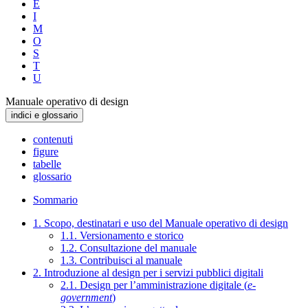
E
I
M
O
S
T
U
Manuale operativo di design
indici e glossario
contenuti
figure
tabelle
glossario
Sommario
1. Scopo, destinatari e uso del Manuale operativo di design
1.1. Versionamento e storico
1.2. Consultazione del manuale
1.3. Contribuisci al manuale
2. Introduzione al design per i servizi pubblici digitali
2.1. Design per l’amministrazione digitale (
e-
government
)