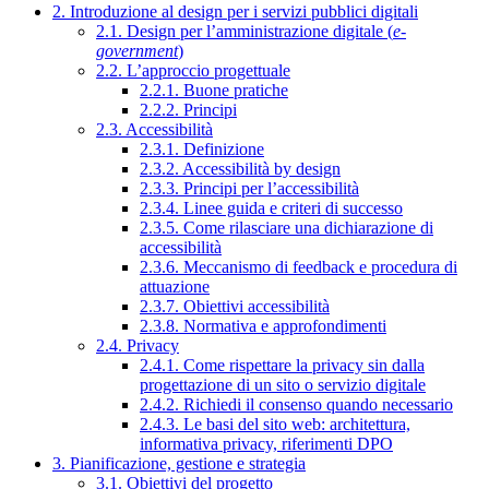
2. Introduzione al design per i servizi pubblici digitali
2.1. Design per l’amministrazione digitale (
e-
government
)
2.2. L’approccio progettuale
2.2.1. Buone pratiche
2.2.2. Principi
2.3. Accessibilità
2.3.1. Definizione
2.3.2. Accessibilità by design
2.3.3. Principi per l’accessibilità
2.3.4. Linee guida e criteri di successo
2.3.5. Come rilasciare una dichiarazione di
accessibilità
2.3.6. Meccanismo di feedback e procedura di
attuazione
2.3.7. Obiettivi accessibilità
2.3.8. Normativa e approfondimenti
2.4. Privacy
2.4.1. Come rispettare la privacy sin dalla
progettazione di un sito o servizio digitale
2.4.2. Richiedi il consenso quando necessario
2.4.3. Le basi del sito web: architettura,
informativa privacy, riferimenti DPO
3. Pianificazione, gestione e strategia
3.1. Obiettivi del progetto