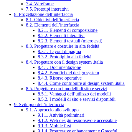
7.4. Wireframe
7.5. Prototipi interattivi
8. Progettazione dell’interfaccia
8.1. Obiettivi dell’interfaccia
8.2. Elementi dell’interfaccia
8.2.1. Elementi di composizione
8.2.2. Elementi interattivi
8.2.3. Elementi testuali (microtesti)
8.3. Progettare e costruire in alta fedeltà
8.3.1. Layout di pagina
8.3.2. Prototipi in alta fedeltà
8.4. Progettare con il design system .italia
8.4.1. Documentazione
8.4.2. Benefici del design system
8.4.3. Risorse operative
8.4.4. Come contribuire al design system .italia
8.5. Progettare con i modelli di sito e servizi
8.5.1. Vantaggi dell’utilizzo dei modelli
8.5.2. I modelli di sito e servizi disponibili
9. Sviluppo dell’interfaccia
9.1. Approccio allo sviluppo
9.1.1. Attività preliminari
9.1.2. Web design responsivo e accessibile
9.1.3. Mobile first
9.1.4. Progressive enhancement e Graceful