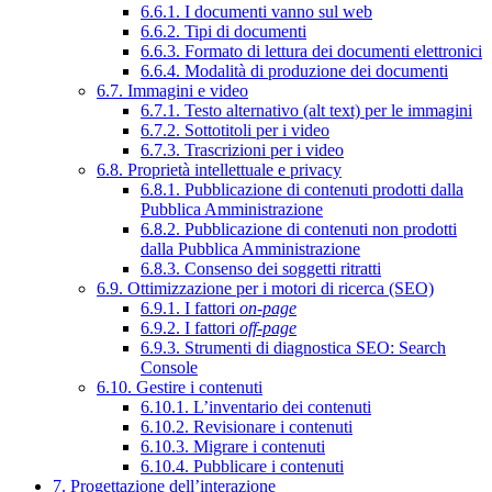
6.6.1. I documenti vanno sul web
6.6.2. Tipi di documenti
6.6.3. Formato di lettura dei documenti elettronici
6.6.4. Modalità di produzione dei documenti
6.7. Immagini e video
6.7.1. Testo alternativo (alt text) per le immagini
6.7.2. Sottotitoli per i video
6.7.3. Trascrizioni per i video
6.8. Proprietà intellettuale e privacy
6.8.1. Pubblicazione di contenuti prodotti dalla
Pubblica Amministrazione
6.8.2. Pubblicazione di contenuti non prodotti
dalla Pubblica Amministrazione
6.8.3. Consenso dei soggetti ritratti
6.9. Ottimizzazione per i motori di ricerca (SEO)
6.9.1. I fattori
on-page
6.9.2. I fattori
off-page
6.9.3. Strumenti di diagnostica SEO: Search
Console
6.10. Gestire i contenuti
6.10.1. L’inventario dei contenuti
6.10.2. Revisionare i contenuti
6.10.3. Migrare i contenuti
6.10.4. Pubblicare i contenuti
7. Progettazione dell’interazione