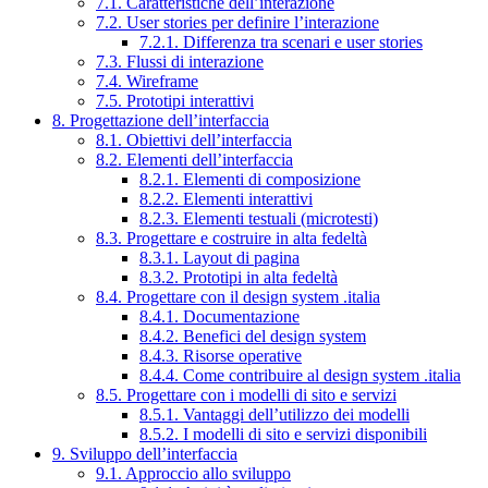
7.1. Caratteristiche dell’interazione
7.2. User stories per definire l’interazione
7.2.1. Differenza tra scenari e user stories
7.3. Flussi di interazione
7.4. Wireframe
7.5. Prototipi interattivi
8. Progettazione dell’interfaccia
8.1. Obiettivi dell’interfaccia
8.2. Elementi dell’interfaccia
8.2.1. Elementi di composizione
8.2.2. Elementi interattivi
8.2.3. Elementi testuali (microtesti)
8.3. Progettare e costruire in alta fedeltà
8.3.1. Layout di pagina
8.3.2. Prototipi in alta fedeltà
8.4. Progettare con il design system .italia
8.4.1. Documentazione
8.4.2. Benefici del design system
8.4.3. Risorse operative
8.4.4. Come contribuire al design system .italia
8.5. Progettare con i modelli di sito e servizi
8.5.1. Vantaggi dell’utilizzo dei modelli
8.5.2. I modelli di sito e servizi disponibili
9. Sviluppo dell’interfaccia
9.1. Approccio allo sviluppo