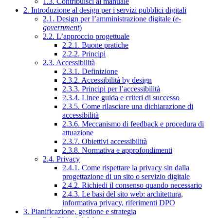
1.3. Contribuisci al manuale
2. Introduzione al design per i servizi pubblici digitali
2.1. Design per l’amministrazione digitale (
e-
government
)
2.2. L’approccio progettuale
2.2.1. Buone pratiche
2.2.2. Principi
2.3. Accessibilità
2.3.1. Definizione
2.3.2. Accessibilità by design
2.3.3. Principi per l’accessibilità
2.3.4. Linee guida e criteri di successo
2.3.5. Come rilasciare una dichiarazione di
accessibilità
2.3.6. Meccanismo di feedback e procedura di
attuazione
2.3.7. Obiettivi accessibilità
2.3.8. Normativa e approfondimenti
2.4. Privacy
2.4.1. Come rispettare la privacy sin dalla
progettazione di un sito o servizio digitale
2.4.2. Richiedi il consenso quando necessario
2.4.3. Le basi del sito web: architettura,
informativa privacy, riferimenti DPO
3. Pianificazione, gestione e strategia