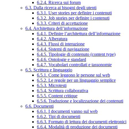
6.2.4. Ricerca sui forum
6.3. Dalla ricerca ai bisogni degli utenti
6.3.1. User stories per definire i contenuti
6.3.2. Job stories per definire i contenuti
6.3.3. Criteri di accettazione
6.4. Architettura dell’informazione
6.4.1. Definire l’architettura dell’informazione
6.4.2. Alberatura
6.4.3. Flussi di interazione
6.4.4. Sistemi di navigazione
6.4.5. Tipologie di contenuto (content type)
6.4.6. Ontologie e standard
6.4.7. Vocabolari controllati e tassonomie
6.5. Scrittura e linguaggio
6.5.1. Come leggono le persone sul web
6.5.2. Le regole per un linguaggio semplice
6.5.3. Microtesti
6.5.4. Scrittura collaborativa
6.5.5. Content critique
6.5.6. Traduzione e localizzazione dei contenuti
6.6. Documenti
6.6.1. I documenti vanno sul web
6.6.2. Tipi di documenti
6.6.3. Formato di lettura dei documenti elettronici
6.6.4. Modalità di produzione dei documenti