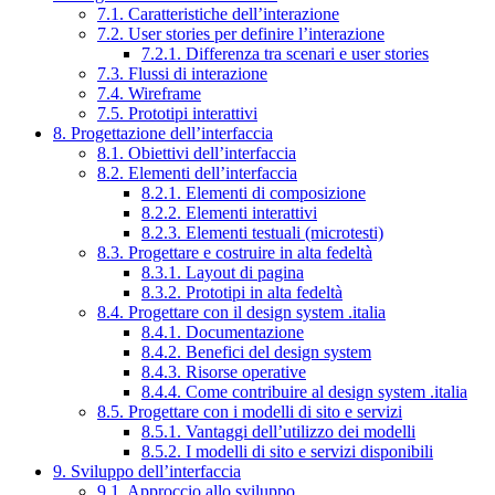
7.1. Caratteristiche dell’interazione
7.2. User stories per definire l’interazione
7.2.1. Differenza tra scenari e user stories
7.3. Flussi di interazione
7.4. Wireframe
7.5. Prototipi interattivi
8. Progettazione dell’interfaccia
8.1. Obiettivi dell’interfaccia
8.2. Elementi dell’interfaccia
8.2.1. Elementi di composizione
8.2.2. Elementi interattivi
8.2.3. Elementi testuali (microtesti)
8.3. Progettare e costruire in alta fedeltà
8.3.1. Layout di pagina
8.3.2. Prototipi in alta fedeltà
8.4. Progettare con il design system .italia
8.4.1. Documentazione
8.4.2. Benefici del design system
8.4.3. Risorse operative
8.4.4. Come contribuire al design system .italia
8.5. Progettare con i modelli di sito e servizi
8.5.1. Vantaggi dell’utilizzo dei modelli
8.5.2. I modelli di sito e servizi disponibili
9. Sviluppo dell’interfaccia
9.1. Approccio allo sviluppo