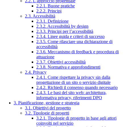
2.2. L’approccio progettuale
2.2.1. Buone pratiche
2.2.2. Principi
2.3. Accessibilità
2.3.1. Definizione
2.3.2. Accessibilità by design
2.3.3. Principi per l’accessibilità
2.3.4. Linee guida e criteri di successo
2.3.5. Come rilasciare una dichiarazione di
accessibilità
2.3.6. Meccanismo di feedback e procedura di
attuazione
2.3.7. Obiettivi accessibilità
2.3.8. Normativa e approfondimenti
2.4. Privacy
2.4.1. Come rispettare la privacy sin dalla
progettazione di un sito o servizio digitale
2.4.2. Richiedi il consenso quando necessario
2.4.3. Le basi del sito web: architettura,
informativa privacy, riferimenti DPO
3. Pianificazione, gestione e strategia
3.1. Obiettivi del progetto
3.2. Tipologie di progetti
3.2.1. Tipologie di progetto in base agli attori
coinvolti nel servizio