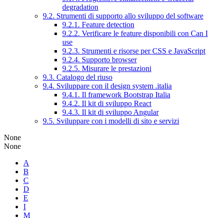
degradation
9.2. Strumenti di supporto allo sviluppo del software
9.2.1. Feature detection
9.2.2. Verificare le feature disponibili con Can I
use
9.2.3. Strumenti e risorse per CSS e JavaScript
9.2.4. Supporto browser
9.2.5. Misurare le prestazioni
9.3. Catalogo del riuso
9.4. Sviluppare con il design system .italia
9.4.1. Il framework Bootstrap Italia
9.4.2. Il kit di sviluppo React
9.4.3. Il kit di sviluppo Angular
9.5. Sviluppare con i modelli di sito e servizi
None
None
A
B
C
D
E
I
M