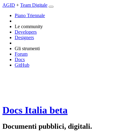
AGID
+
Team Digitale
Piano Triennale
Le community
Developers
Designers
Gli strumenti
Forum
Docs
GitHub
Docs Italia
beta
Documenti pubblici, digitali.