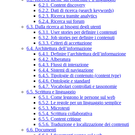
6.2.1. Content discovery
6.2.2. Dati di ricerca (search keywords)
6.2.3. Ricerca tramite analytics
6.2.4. Ricerca sui forum
6.3. Dalla ricerca ai bisogni degli utenti
6.3.1. User stories per definire i contenuti
6.3.2. Job stories per definire i contenuti
6.3.3. Criteri di accettazione
6.4. Architettura dell’informazione
6.4.1. Definire l’architettura dell’informazione
6.4.2. Alberatura
6.4.3. Flussi di interazione
6.4.4. Sistemi di navigazione
6.4.5. Tipologie di contenuto (content type)
6.4.6. Ontologie e standard
6.4.7. Vocabolari controllati e tassonomie
6.5. Scrittura e linguaggio
6.5.1. Come leggono le persone sul web
6.5.2. Le regole per un linguaggio semplice
6.5.3. Microtesti
6.5.4. Scrittura collaborativa
6.5.5. Content critique
6.5.6. Traduzione e localizzazione dei contenuti
6.6. Documenti