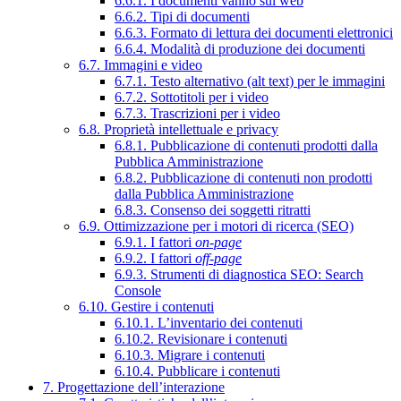
6.6.1. I documenti vanno sul web
6.6.2. Tipi di documenti
6.6.3. Formato di lettura dei documenti elettronici
6.6.4. Modalità di produzione dei documenti
6.7. Immagini e video
6.7.1. Testo alternativo (alt text) per le immagini
6.7.2. Sottotitoli per i video
6.7.3. Trascrizioni per i video
6.8. Proprietà intellettuale e privacy
6.8.1. Pubblicazione di contenuti prodotti dalla
Pubblica Amministrazione
6.8.2. Pubblicazione di contenuti non prodotti
dalla Pubblica Amministrazione
6.8.3. Consenso dei soggetti ritratti
6.9. Ottimizzazione per i motori di ricerca (SEO)
6.9.1. I fattori
on-page
6.9.2. I fattori
off-page
6.9.3. Strumenti di diagnostica SEO: Search
Console
6.10. Gestire i contenuti
6.10.1. L’inventario dei contenuti
6.10.2. Revisionare i contenuti
6.10.3. Migrare i contenuti
6.10.4. Pubblicare i contenuti
7. Progettazione dell’interazione