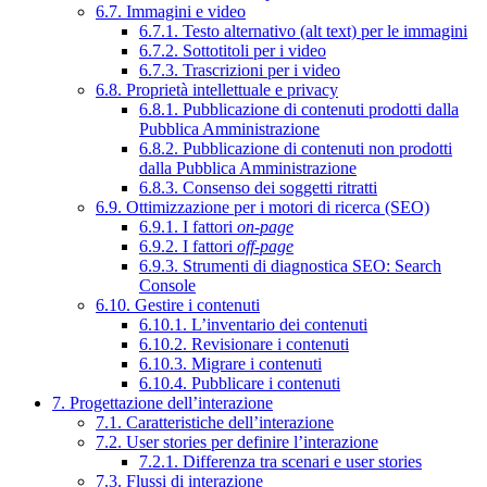
6.7. Immagini e video
6.7.1. Testo alternativo (alt text) per le immagini
6.7.2. Sottotitoli per i video
6.7.3. Trascrizioni per i video
6.8. Proprietà intellettuale e privacy
6.8.1. Pubblicazione di contenuti prodotti dalla
Pubblica Amministrazione
6.8.2. Pubblicazione di contenuti non prodotti
dalla Pubblica Amministrazione
6.8.3. Consenso dei soggetti ritratti
6.9. Ottimizzazione per i motori di ricerca (SEO)
6.9.1. I fattori
on-page
6.9.2. I fattori
off-page
6.9.3. Strumenti di diagnostica SEO: Search
Console
6.10. Gestire i contenuti
6.10.1. L’inventario dei contenuti
6.10.2. Revisionare i contenuti
6.10.3. Migrare i contenuti
6.10.4. Pubblicare i contenuti
7. Progettazione dell’interazione
7.1. Caratteristiche dell’interazione
7.2. User stories per definire l’interazione
7.2.1. Differenza tra scenari e user stories
7.3. Flussi di interazione