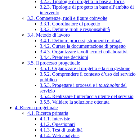
3.2.2. Tipologie di progetto in base al focus
3.2.3. Tipologie di progetto in base all’ambito di
intervento
3.3. Competenze, ruoli e figure coinvolte
3.3.1. Coordinatore di progetto
3.3.2. Definire ruoli e responsabilità
3.4. Metodo di lavoro
3.4.1. Definire processi, strumenti e rituali
3.4.2. Curare la documentazione di progetto
3.4.3. Organizzare tavoli tecnici collaborativi
3.4.4. Prendere decisioni
3.5. Il processo progettuale
3.5.1. Organizzare il progetto e la sua gestione
3.5.2. Comprendere il contesto d’uso del servizio
pubblico
3.5.3. Progettare i processi e i
touchpoint
del
servizio
3.5.4. Realizzare l’interfaccia utente del servizio
3.5.5. Validare la soluzione ottenuta
4. Ricerca progettuale
4.1. Ricerca primaria
4.1.1. Interviste
4.1.2. Questionari
4.1.3. Test di usabilità
4.1.4. Web analytics