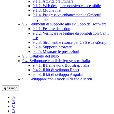
9.1.1. Attività preliminari
9.1.2. Web design responsivo e accessibile
9.1.3. Mobile first
9.1.4. Progressive enhancement e Graceful
degradation
9.2. Strumenti di supporto allo sviluppo del software
9.2.1. Feature detection
9.2.2. Verificare le feature disponibili con Can I
use
9.2.3. Strumenti e risorse per CSS e JavaScript
9.2.4. Supporto browser
9.2.5. Misurare le prestazioni
9.3. Catalogo del riuso
9.4. Sviluppare con il design system .italia
9.4.1. Il framework Bootstrap Italia
9.4.2. Il kit di sviluppo React
9.4.3. Il kit di sviluppo Angular
9.5. Sviluppare con i modelli di sito e servizi
glossario
A
B
C
D