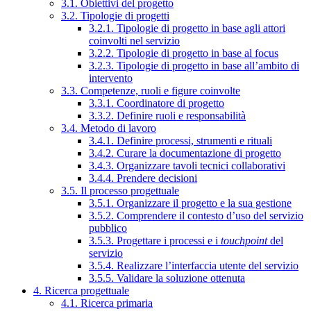
3.1. Obiettivi del progetto
3.2. Tipologie di progetti
3.2.1. Tipologie di progetto in base agli attori
coinvolti nel servizio
3.2.2. Tipologie di progetto in base al focus
3.2.3. Tipologie di progetto in base all’ambito di
intervento
3.3. Competenze, ruoli e figure coinvolte
3.3.1. Coordinatore di progetto
3.3.2. Definire ruoli e responsabilità
3.4. Metodo di lavoro
3.4.1. Definire processi, strumenti e rituali
3.4.2. Curare la documentazione di progetto
3.4.3. Organizzare tavoli tecnici collaborativi
3.4.4. Prendere decisioni
3.5. Il processo progettuale
3.5.1. Organizzare il progetto e la sua gestione
3.5.2. Comprendere il contesto d’uso del servizio
pubblico
3.5.3. Progettare i processi e i
touchpoint
del
servizio
3.5.4. Realizzare l’interfaccia utente del servizio
3.5.5. Validare la soluzione ottenuta
4. Ricerca progettuale
4.1. Ricerca primaria