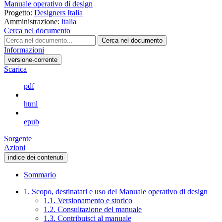
Manuale operativo di design
Progetto:
Designers Italia
Amministrazione:
italia
Cerca nel documento
Cerca nel documento
Informazioni
versione-corrente
Scarica
pdf
html
epub
Sorgente
Azioni
indice dei contenuti
Sommario
1. Scopo, destinatari e uso del Manuale operativo di design
1.1. Versionamento e storico
1.2. Consultazione del manuale
1.3. Contribuisci al manuale