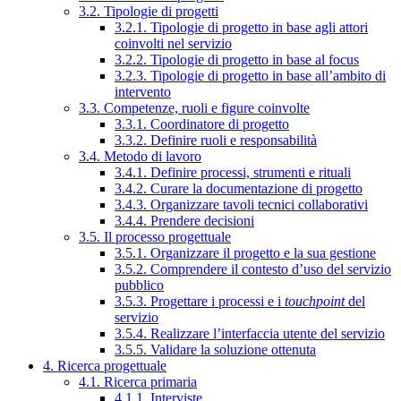
3.2. Tipologie di progetti
3.2.1. Tipologie di progetto in base agli attori
coinvolti nel servizio
3.2.2. Tipologie di progetto in base al focus
3.2.3. Tipologie di progetto in base all’ambito di
intervento
3.3. Competenze, ruoli e figure coinvolte
3.3.1. Coordinatore di progetto
3.3.2. Definire ruoli e responsabilità
3.4. Metodo di lavoro
3.4.1. Definire processi, strumenti e rituali
3.4.2. Curare la documentazione di progetto
3.4.3. Organizzare tavoli tecnici collaborativi
3.4.4. Prendere decisioni
3.5. Il processo progettuale
3.5.1. Organizzare il progetto e la sua gestione
3.5.2. Comprendere il contesto d’uso del servizio
pubblico
3.5.3. Progettare i processi e i
touchpoint
del
servizio
3.5.4. Realizzare l’interfaccia utente del servizio
3.5.5. Validare la soluzione ottenuta
4. Ricerca progettuale
4.1. Ricerca primaria
4.1.1. Interviste