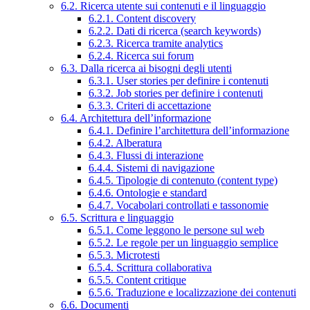
6.2. Ricerca utente sui contenuti e il linguaggio
6.2.1. Content discovery
6.2.2. Dati di ricerca (search keywords)
6.2.3. Ricerca tramite analytics
6.2.4. Ricerca sui forum
6.3. Dalla ricerca ai bisogni degli utenti
6.3.1. User stories per definire i contenuti
6.3.2. Job stories per definire i contenuti
6.3.3. Criteri di accettazione
6.4. Architettura dell’informazione
6.4.1. Definire l’architettura dell’informazione
6.4.2. Alberatura
6.4.3. Flussi di interazione
6.4.4. Sistemi di navigazione
6.4.5. Tipologie di contenuto (content type)
6.4.6. Ontologie e standard
6.4.7. Vocabolari controllati e tassonomie
6.5. Scrittura e linguaggio
6.5.1. Come leggono le persone sul web
6.5.2. Le regole per un linguaggio semplice
6.5.3. Microtesti
6.5.4. Scrittura collaborativa
6.5.5. Content critique
6.5.6. Traduzione e localizzazione dei contenuti
6.6. Documenti