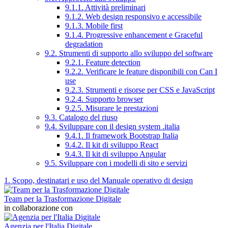
9.1.1. Attività preliminari
9.1.2. Web design responsivo e accessibile
9.1.3. Mobile first
9.1.4. Progressive enhancement e Graceful
degradation
9.2. Strumenti di supporto allo sviluppo del software
9.2.1. Feature detection
9.2.2. Verificare le feature disponibili con Can I
use
9.2.3. Strumenti e risorse per CSS e JavaScript
9.2.4. Supporto browser
9.2.5. Misurare le prestazioni
9.3. Catalogo del riuso
9.4. Sviluppare con il design system .italia
9.4.1. Il framework Bootstrap Italia
9.4.2. Il kit di sviluppo React
9.4.3. Il kit di sviluppo Angular
9.5. Sviluppare con i modelli di sito e servizi
1. Scopo, destinatari e uso del Manuale operativo di design
Team per la Trasformazione Digitale
in collaborazione con
Agenzia per l'Italia Digitale