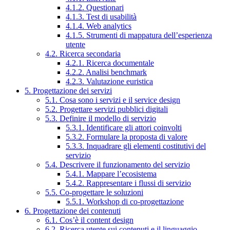
4.1.2. Questionari
4.1.3. Test di usabilità
4.1.4. Web analytics
4.1.5. Strumenti di mappatura dell’esperienza
utente
4.2. Ricerca secondaria
4.2.1. Ricerca documentale
4.2.2. Analisi benchmark
4.2.3. Valutazione euristica
5. Progettazione dei servizi
5.1. Cosa sono i servizi e il service design
5.2. Progettare servizi pubblici digitali
5.3. Definire il modello di servizio
5.3.1. Identificare gli attori coinvolti
5.3.2. Formulare la proposta di valore
5.3.3. Inquadrare gli elementi costitutivi del
servizio
5.4. Descrivere il funzionamento del servizio
5.4.1. Mappare l’ecosistema
5.4.2. Rappresentare i flussi di servizio
5.5. Co-progettare le soluzioni
5.5.1. Workshop di co-progettazione
6. Progettazione dei contenuti
6.1. Cos’è il content design
6.2. Ricerca utente sui contenuti e il linguaggio