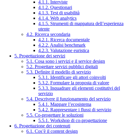
4.1.1. Interviste
4.1.2. Questionari
4.1.3. Test di usabilità
4.1.4. Web analytics
4.1.5. Strumenti di mappatura dell’esperienza
utente
4.2. Ricerca secondaria
4.2.1. Ricerca documentale
4.2.2. Analisi benchmark
4.2.3. Valutazione euristica
5. Progettazione dei servizi
5.1. Cosa sono i servizi e il service design
5.2. Progettare servizi pubblici digitali
5.3. Definire il modello di servizio
5.3.1. Identificare gli attori coinvolti
5.3.2. Formulare la proposta di valore
5.3.3. Inquadrare gli elementi costitutivi del
servizio
5.4. Descrivere il funzionamento del servizio
5.4.1. Mappare l’ecosistema
5.4.2. Rappresentare i flussi di servizio
5.5. Co-progettare le soluzioni
5.5.1. Workshop di co-progettazione
6. Progettazione dei contenuti
6.1. Cos’è il content design