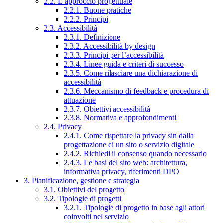
2.2. L’approccio progettuale
2.2.1. Buone pratiche
2.2.2. Principi
2.3. Accessibilità
2.3.1. Definizione
2.3.2. Accessibilità by design
2.3.3. Principi per l’accessibilità
2.3.4. Linee guida e criteri di successo
2.3.5. Come rilasciare una dichiarazione di
accessibilità
2.3.6. Meccanismo di feedback e procedura di
attuazione
2.3.7. Obiettivi accessibilità
2.3.8. Normativa e approfondimenti
2.4. Privacy
2.4.1. Come rispettare la privacy sin dalla
progettazione di un sito o servizio digitale
2.4.2. Richiedi il consenso quando necessario
2.4.3. Le basi del sito web: architettura,
informativa privacy, riferimenti DPO
3. Pianificazione, gestione e strategia
3.1. Obiettivi del progetto
3.2. Tipologie di progetti
3.2.1. Tipologie di progetto in base agli attori
coinvolti nel servizio