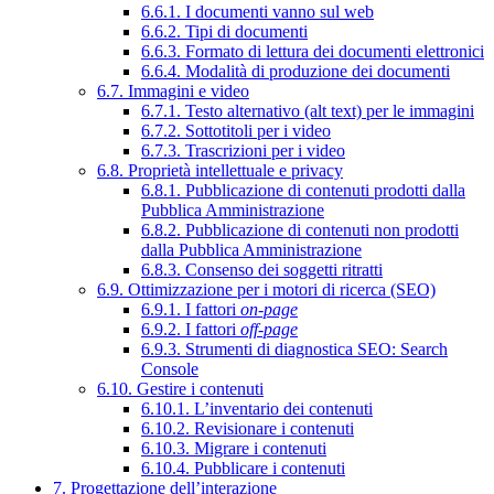
6.6.1. I documenti vanno sul web
6.6.2. Tipi di documenti
6.6.3. Formato di lettura dei documenti elettronici
6.6.4. Modalità di produzione dei documenti
6.7. Immagini e video
6.7.1. Testo alternativo (alt text) per le immagini
6.7.2. Sottotitoli per i video
6.7.3. Trascrizioni per i video
6.8. Proprietà intellettuale e privacy
6.8.1. Pubblicazione di contenuti prodotti dalla
Pubblica Amministrazione
6.8.2. Pubblicazione di contenuti non prodotti
dalla Pubblica Amministrazione
6.8.3. Consenso dei soggetti ritratti
6.9. Ottimizzazione per i motori di ricerca (SEO)
6.9.1. I fattori
on-page
6.9.2. I fattori
off-page
6.9.3. Strumenti di diagnostica SEO: Search
Console
6.10. Gestire i contenuti
6.10.1. L’inventario dei contenuti
6.10.2. Revisionare i contenuti
6.10.3. Migrare i contenuti
6.10.4. Pubblicare i contenuti
7. Progettazione dell’interazione