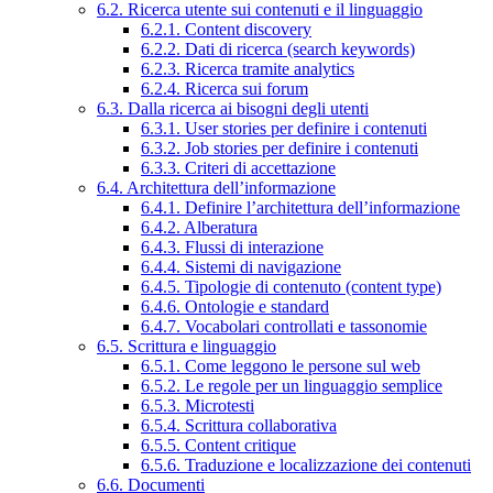
6.2. Ricerca utente sui contenuti e il linguaggio
6.2.1. Content discovery
6.2.2. Dati di ricerca (search keywords)
6.2.3. Ricerca tramite analytics
6.2.4. Ricerca sui forum
6.3. Dalla ricerca ai bisogni degli utenti
6.3.1. User stories per definire i contenuti
6.3.2. Job stories per definire i contenuti
6.3.3. Criteri di accettazione
6.4. Architettura dell’informazione
6.4.1. Definire l’architettura dell’informazione
6.4.2. Alberatura
6.4.3. Flussi di interazione
6.4.4. Sistemi di navigazione
6.4.5. Tipologie di contenuto (content type)
6.4.6. Ontologie e standard
6.4.7. Vocabolari controllati e tassonomie
6.5. Scrittura e linguaggio
6.5.1. Come leggono le persone sul web
6.5.2. Le regole per un linguaggio semplice
6.5.3. Microtesti
6.5.4. Scrittura collaborativa
6.5.5. Content critique
6.5.6. Traduzione e localizzazione dei contenuti
6.6. Documenti