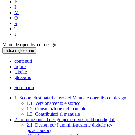
E
I
M
O
S
T
U
Manuale operativo di design
indici e glossario
contenuti
figure
tabelle
glossario
Sommario
1. Scopo, destinatari e uso del Manuale operativo di design
1.1. Versionamento e storico
1.2. Consultazione del manuale
1.3. Contribuisci al manuale
2. Introduzione al design per i servizi pubblici digitali
2.1. Design per l’amministrazione digitale (
e-
government
)