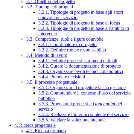
3.1. Obiettivi del progetto
3.2. Tipologie di progetti
3.2.1. Tipologie di progetto in base agli attori
coinvolti nel servizio
3.2.2. Tipologie di progetto in base al focus
3.2.3. Tipologie di progetto in base all’ambito di
intervento
3.3. Competenze, ruoli e figure coinvolte
3.3.1. Coordinatore di progetto
3.3.2. Definire ruoli e responsabilità
3.4. Metodo di lavoro
3.4.1. Definire processi, strumenti e rituali
3.4.2. Curare la documentazione di progetto
3.4.3. Organizzare tavoli tecnici collaborativi
3.4.4. Prendere decisioni
3.5. Il processo progettuale
3.5.1. Organizzare il progetto e la sua gestione
3.5.2. Comprendere il contesto d’uso del servizio
pubblico
3.5.3. Progettare i processi e i
touchpoint
del
servizio
3.5.4. Realizzare l’interfaccia utente del servizio
3.5.5. Validare la soluzione ottenuta
4. Ricerca progettuale
4.1. Ricerca primaria