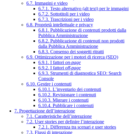
6.7. Immagini e video
6.7.1. Testo alternativo (alt text) per le immagini
6.7.2. Sottotitoli per i video
6.7.3. Trascrizioni per i video
6.8. Proprietà intellettuale e privacy
6.8.1. Pubblicazione di contenuti prodotti dalla
Pubblica Amministrazione
6.8.2. Pubblicazione di contenuti non prodotti
dalla Pubblica Amministrazione
6.8.3. Consenso dei soggetti ritratti
6.9. Ottimizzazione per i motori di ricerca (SEO)
6.9.1. I fattori
on-page
6.9.2. I fattori
off-page
6.9.3. Strumenti di diagnostica SEO: Search
Console
6.10. Gestire i contenuti
6.10.1. L’inventario dei contenuti
6.10.2. Revisionare i contenuti
6.10.3. Migrare i contenuti
6.10.4. Pubblicare i contenuti
7. Progettazione dell’interazione
7.1. Caratteristiche dell’interazione
7.2. User stories per definire l’interazione
7.2.1. Differenza tra scenari e user stories
7.3. Flussi di interazione