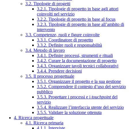
3.2. Tipologie di progetti
3.2.1. Tipologie di progetto in base agli attori
coinvolti nel servizio
3.2.2. Tipologie di progetto in base al focus
3.2.3. Tipologie di progetto in base all’ambito di
intervento
3.3. Competenze, ruoli e figure coinvolte
3.3.1. Coordinatore di progetto
3.3.2. Definire ruoli e responsabilità
3.4. Metodo di lavoro
3.4.1. Definire processi, strumenti e rituali
3.4.2. Curare la documentazione di progetto
3.4.3. Organizzare tavoli tecnici collaborativi
3.4.4. Prendere decisioni
3.5. Il processo progettuale
3.5.1. Organizzare il progetto e la sua gestione
3.5.2. Comprendere il contesto d’uso del servizio
pubblico
3.5.3. Progettare i processi e i
touchpoint
del
servizio
3.5.4. Realizzare l’interfaccia utente del servizio
3.5.5. Validare la soluzione ottenuta
4. Ricerca progettuale
4.1. Ricerca primaria
4.1.1. Interviste