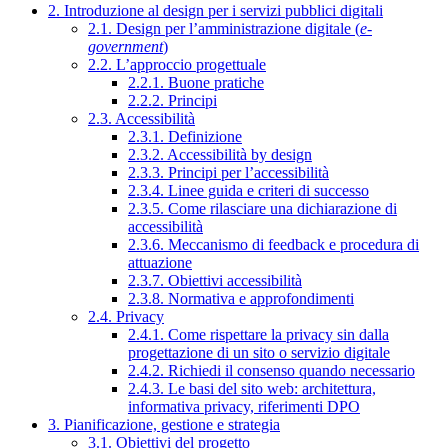
2. Introduzione al design per i servizi pubblici digitali
2.1. Design per l’amministrazione digitale (
e-
government
)
2.2. L’approccio progettuale
2.2.1. Buone pratiche
2.2.2. Principi
2.3. Accessibilità
2.3.1. Definizione
2.3.2. Accessibilità by design
2.3.3. Principi per l’accessibilità
2.3.4. Linee guida e criteri di successo
2.3.5. Come rilasciare una dichiarazione di
accessibilità
2.3.6. Meccanismo di feedback e procedura di
attuazione
2.3.7. Obiettivi accessibilità
2.3.8. Normativa e approfondimenti
2.4. Privacy
2.4.1. Come rispettare la privacy sin dalla
progettazione di un sito o servizio digitale
2.4.2. Richiedi il consenso quando necessario
2.4.3. Le basi del sito web: architettura,
informativa privacy, riferimenti DPO
3. Pianificazione, gestione e strategia
3.1. Obiettivi del progetto