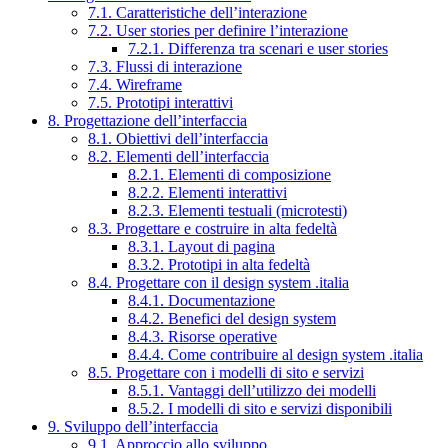
7.1. Caratteristiche dell’interazione
7.2. User stories per definire l’interazione
7.2.1. Differenza tra scenari e user stories
7.3. Flussi di interazione
7.4. Wireframe
7.5. Prototipi interattivi
8. Progettazione dell’interfaccia
8.1. Obiettivi dell’interfaccia
8.2. Elementi dell’interfaccia
8.2.1. Elementi di composizione
8.2.2. Elementi interattivi
8.2.3. Elementi testuali (microtesti)
8.3. Progettare e costruire in alta fedeltà
8.3.1. Layout di pagina
8.3.2. Prototipi in alta fedeltà
8.4. Progettare con il design system .italia
8.4.1. Documentazione
8.4.2. Benefici del design system
8.4.3. Risorse operative
8.4.4. Come contribuire al design system .italia
8.5. Progettare con i modelli di sito e servizi
8.5.1. Vantaggi dell’utilizzo dei modelli
8.5.2. I modelli di sito e servizi disponibili
9. Sviluppo dell’interfaccia
9.1. Approccio allo sviluppo