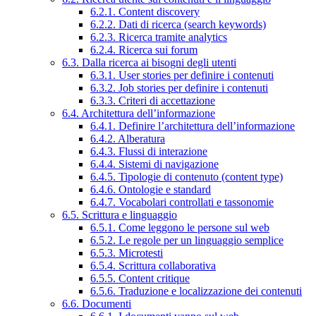
6.2.1. Content discovery
6.2.2. Dati di ricerca (search keywords)
6.2.3. Ricerca tramite analytics
6.2.4. Ricerca sui forum
6.3. Dalla ricerca ai bisogni degli utenti
6.3.1. User stories per definire i contenuti
6.3.2. Job stories per definire i contenuti
6.3.3. Criteri di accettazione
6.4. Architettura dell’informazione
6.4.1. Definire l’architettura dell’informazione
6.4.2. Alberatura
6.4.3. Flussi di interazione
6.4.4. Sistemi di navigazione
6.4.5. Tipologie di contenuto (content type)
6.4.6. Ontologie e standard
6.4.7. Vocabolari controllati e tassonomie
6.5. Scrittura e linguaggio
6.5.1. Come leggono le persone sul web
6.5.2. Le regole per un linguaggio semplice
6.5.3. Microtesti
6.5.4. Scrittura collaborativa
6.5.5. Content critique
6.5.6. Traduzione e localizzazione dei contenuti
6.6. Documenti