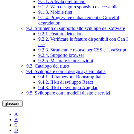
9.1.1. Attività preliminari
9.1.2. Web design responsivo e accessibile
9.1.3. Mobile first
9.1.4. Progressive enhancement e Graceful
degradation
9.2. Strumenti di supporto allo sviluppo del software
9.2.1. Feature detection
9.2.2. Verificare le feature disponibili con Can I
use
9.2.3. Strumenti e risorse per CSS e JavaScript
9.2.4. Supporto browser
9.2.5. Misurare le prestazioni
9.3. Catalogo del riuso
9.4. Sviluppare con il design system .italia
9.4.1. Il framework Bootstrap Italia
9.4.2. Il kit di sviluppo React
9.4.3. Il kit di sviluppo Angular
9.5. Sviluppare con i modelli di sito e servizi
glossario
A
B
C
D