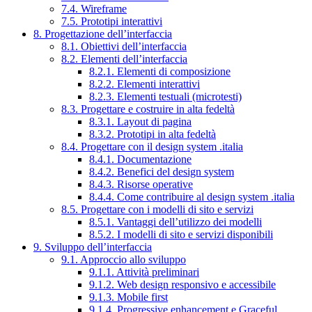
7.4. Wireframe
7.5. Prototipi interattivi
8. Progettazione dell’interfaccia
8.1. Obiettivi dell’interfaccia
8.2. Elementi dell’interfaccia
8.2.1. Elementi di composizione
8.2.2. Elementi interattivi
8.2.3. Elementi testuali (microtesti)
8.3. Progettare e costruire in alta fedeltà
8.3.1. Layout di pagina
8.3.2. Prototipi in alta fedeltà
8.4. Progettare con il design system .italia
8.4.1. Documentazione
8.4.2. Benefici del design system
8.4.3. Risorse operative
8.4.4. Come contribuire al design system .italia
8.5. Progettare con i modelli di sito e servizi
8.5.1. Vantaggi dell’utilizzo dei modelli
8.5.2. I modelli di sito e servizi disponibili
9. Sviluppo dell’interfaccia
9.1. Approccio allo sviluppo
9.1.1. Attività preliminari
9.1.2. Web design responsivo e accessibile
9.1.3. Mobile first
9.1.4. Progressive enhancement e Graceful