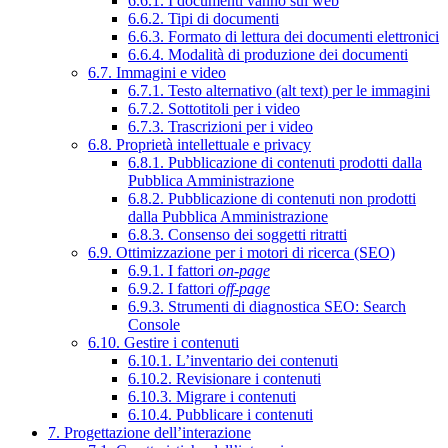
6.6.1. I documenti vanno sul web
6.6.2. Tipi di documenti
6.6.3. Formato di lettura dei documenti elettronici
6.6.4. Modalità di produzione dei documenti
6.7. Immagini e video
6.7.1. Testo alternativo (alt text) per le immagini
6.7.2. Sottotitoli per i video
6.7.3. Trascrizioni per i video
6.8. Proprietà intellettuale e privacy
6.8.1. Pubblicazione di contenuti prodotti dalla
Pubblica Amministrazione
6.8.2. Pubblicazione di contenuti non prodotti
dalla Pubblica Amministrazione
6.8.3. Consenso dei soggetti ritratti
6.9. Ottimizzazione per i motori di ricerca (SEO)
6.9.1. I fattori
on-page
6.9.2. I fattori
off-page
6.9.3. Strumenti di diagnostica SEO: Search
Console
6.10. Gestire i contenuti
6.10.1. L’inventario dei contenuti
6.10.2. Revisionare i contenuti
6.10.3. Migrare i contenuti
6.10.4. Pubblicare i contenuti
7. Progettazione dell’interazione