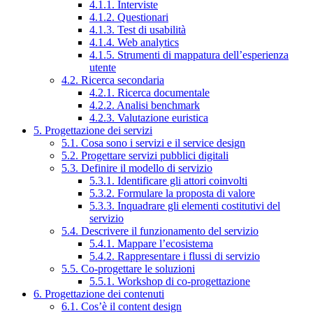
4.1.1. Interviste
4.1.2. Questionari
4.1.3. Test di usabilità
4.1.4. Web analytics
4.1.5. Strumenti di mappatura dell’esperienza
utente
4.2. Ricerca secondaria
4.2.1. Ricerca documentale
4.2.2. Analisi benchmark
4.2.3. Valutazione euristica
5. Progettazione dei servizi
5.1. Cosa sono i servizi e il service design
5.2. Progettare servizi pubblici digitali
5.3. Definire il modello di servizio
5.3.1. Identificare gli attori coinvolti
5.3.2. Formulare la proposta di valore
5.3.3. Inquadrare gli elementi costitutivi del
servizio
5.4. Descrivere il funzionamento del servizio
5.4.1. Mappare l’ecosistema
5.4.2. Rappresentare i flussi di servizio
5.5. Co-progettare le soluzioni
5.5.1. Workshop di co-progettazione
6. Progettazione dei contenuti
6.1. Cos’è il content design