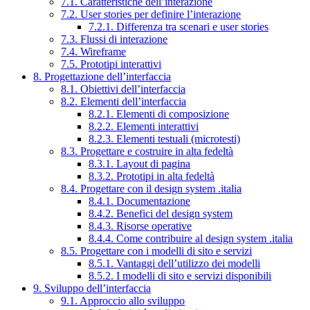
7.1. Caratteristiche dell’interazione
7.2. User stories per definire l’interazione
7.2.1. Differenza tra scenari e user stories
7.3. Flussi di interazione
7.4. Wireframe
7.5. Prototipi interattivi
8. Progettazione dell’interfaccia
8.1. Obiettivi dell’interfaccia
8.2. Elementi dell’interfaccia
8.2.1. Elementi di composizione
8.2.2. Elementi interattivi
8.2.3. Elementi testuali (microtesti)
8.3. Progettare e costruire in alta fedeltà
8.3.1. Layout di pagina
8.3.2. Prototipi in alta fedeltà
8.4. Progettare con il design system .italia
8.4.1. Documentazione
8.4.2. Benefici del design system
8.4.3. Risorse operative
8.4.4. Come contribuire al design system .italia
8.5. Progettare con i modelli di sito e servizi
8.5.1. Vantaggi dell’utilizzo dei modelli
8.5.2. I modelli di sito e servizi disponibili
9. Sviluppo dell’interfaccia
9.1. Approccio allo sviluppo