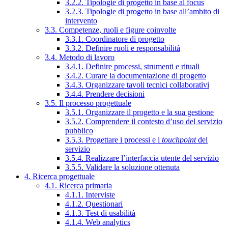
3.2.2. Tipologie di progetto in base al focus
3.2.3. Tipologie di progetto in base all’ambito di
intervento
3.3. Competenze, ruoli e figure coinvolte
3.3.1. Coordinatore di progetto
3.3.2. Definire ruoli e responsabilità
3.4. Metodo di lavoro
3.4.1. Definire processi, strumenti e rituali
3.4.2. Curare la documentazione di progetto
3.4.3. Organizzare tavoli tecnici collaborativi
3.4.4. Prendere decisioni
3.5. Il processo progettuale
3.5.1. Organizzare il progetto e la sua gestione
3.5.2. Comprendere il contesto d’uso del servizio
pubblico
3.5.3. Progettare i processi e i
touchpoint
del
servizio
3.5.4. Realizzare l’interfaccia utente del servizio
3.5.5. Validare la soluzione ottenuta
4. Ricerca progettuale
4.1. Ricerca primaria
4.1.1. Interviste
4.1.2. Questionari
4.1.3. Test di usabilità
4.1.4. Web analytics