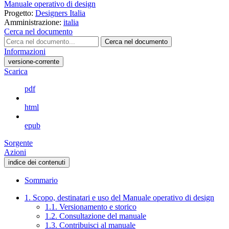
Manuale operativo di design
Progetto:
Designers Italia
Amministrazione:
italia
Cerca nel documento
Cerca nel documento
Informazioni
versione-corrente
Scarica
pdf
html
epub
Sorgente
Azioni
indice dei contenuti
Sommario
1. Scopo, destinatari e uso del Manuale operativo di design
1.1. Versionamento e storico
1.2. Consultazione del manuale
1.3. Contribuisci al manuale