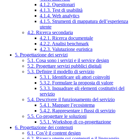
4.1.2. Questionari
4.1.3. Test di usabilità
4.1.4. Web analytics
4.1.5. Strumenti di mappatura dell’esperienza
utente
4.2. Ricerca secondaria
4.2.1. Ricerca documentale
4.2.2. Analisi benchmark
4.2.3. Valutazione euristica
5. Progettazione dei servizi
5.1. Cosa sono i servizi e il service design
5.2. Progettare servizi pubblici digitali
5.3. Definire il modello di servizio
5.3.1. Identificare gli attori coinvolti
5.3.2. Formulare la proposta di valore
5.3.3. Inquadrare gli elementi costitutivi del
servizio
5.4. Descrivere il funzionamento del servizio
5.4.1. Mappare l’ecosistema
5.4.2. Rappresentare i flussi di servizio
5.5. Co-progettare le soluzioni
5.5.1. Workshop di co-progettazione
6. Progettazione dei contenuti
6.1. Cos’è il content design
6.2. Ricerca utente sui contenuti e il linguaggio