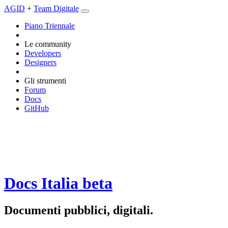
AGID
+
Team Digitale
Piano Triennale
Le community
Developers
Designers
Gli strumenti
Forum
Docs
GitHub
Docs Italia
beta
Documenti pubblici, digitali.