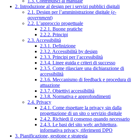
1.3. Contribuisci al manuale
2. Introduzione al design per i servizi pubblici digitali
2.1. Design per l’amministrazione digitale (
e-
government
)
2.2. L’approccio progettuale
2.2.1. Buone pratiche
2.2.2. Principi
2.3. Accessibilità
2.3.1. Definizione
2.3.2. Accessibilità by design
2.3.3. Principi per l’accessibilità
2.3.4. Linee guida e criteri di successo
2.3.5. Come rilasciare una dichiarazione di
accessibilità
2.3.6. Meccanismo di feedback e procedura di
attuazione
2.3.7. Obiettivi accessibilità
2.3.8. Normativa e approfondimenti
2.4. Privacy
2.4.1. Come rispettare la privacy sin dalla
progettazione di un sito o servizio digitale
2.4.2. Richiedi il consenso quando necessario
2.4.3. Le basi del sito web: architettura,
informativa privacy, riferimenti DPO
3. Pianificazione, gestione e strategia