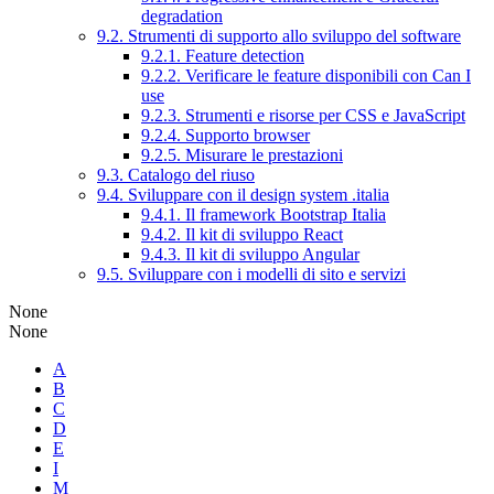
degradation
9.2. Strumenti di supporto allo sviluppo del software
9.2.1. Feature detection
9.2.2. Verificare le feature disponibili con Can I
use
9.2.3. Strumenti e risorse per CSS e JavaScript
9.2.4. Supporto browser
9.2.5. Misurare le prestazioni
9.3. Catalogo del riuso
9.4. Sviluppare con il design system .italia
9.4.1. Il framework Bootstrap Italia
9.4.2. Il kit di sviluppo React
9.4.3. Il kit di sviluppo Angular
9.5. Sviluppare con i modelli di sito e servizi
None
None
A
B
C
D
E
I
M