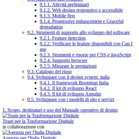
9.1.1. Attività preliminari
9.1.2. Web design responsivo e accessibile
9.1.3. Mobile first
9.1.4. Progressive enhancement e Graceful
degradation
9.2. Strumenti di supporto allo sviluppo del software
9.2.1. Feature detection
9.2.2. Verificare le feature disponibili con Can I
use
9.2.3. Strumenti e risorse per CSS e JavaScript
9.2.4. Supporto browser
9.2.5. Misurare le prestazioni
9.3. Catalogo del riuso
9.4. Sviluppare con il design system .italia
9.4.1. Il framework Bootstrap Italia
9.4.2. Il kit di sviluppo React
9.4.3. Il kit di sviluppo Angular
9.5. Sviluppare con i modelli di sito e servizi
1. Scopo, destinatari e uso del Manuale operativo di design
Team per la Trasformazione Digitale
in collaborazione con
Agenzia per l'Italia Digitale