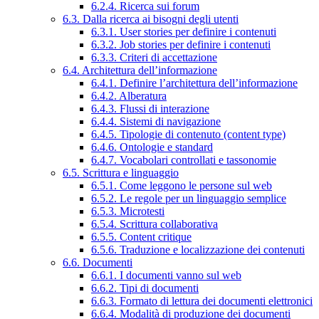
6.2.4. Ricerca sui forum
6.3. Dalla ricerca ai bisogni degli utenti
6.3.1. User stories per definire i contenuti
6.3.2. Job stories per definire i contenuti
6.3.3. Criteri di accettazione
6.4. Architettura dell’informazione
6.4.1. Definire l’architettura dell’informazione
6.4.2. Alberatura
6.4.3. Flussi di interazione
6.4.4. Sistemi di navigazione
6.4.5. Tipologie di contenuto (content type)
6.4.6. Ontologie e standard
6.4.7. Vocabolari controllati e tassonomie
6.5. Scrittura e linguaggio
6.5.1. Come leggono le persone sul web
6.5.2. Le regole per un linguaggio semplice
6.5.3. Microtesti
6.5.4. Scrittura collaborativa
6.5.5. Content critique
6.5.6. Traduzione e localizzazione dei contenuti
6.6. Documenti
6.6.1. I documenti vanno sul web
6.6.2. Tipi di documenti
6.6.3. Formato di lettura dei documenti elettronici
6.6.4. Modalità di produzione dei documenti