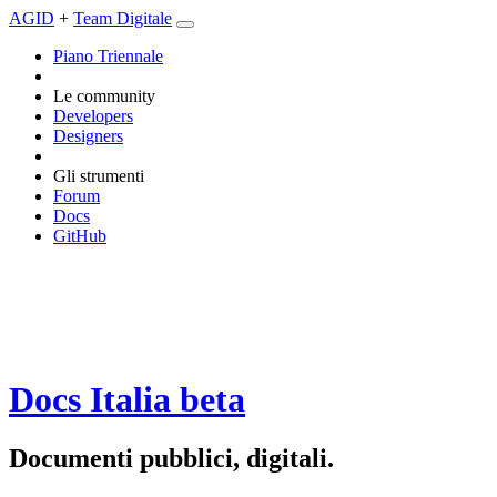
AGID
+
Team Digitale
Piano Triennale
Le community
Developers
Designers
Gli strumenti
Forum
Docs
GitHub
Docs Italia
beta
Documenti pubblici, digitali.