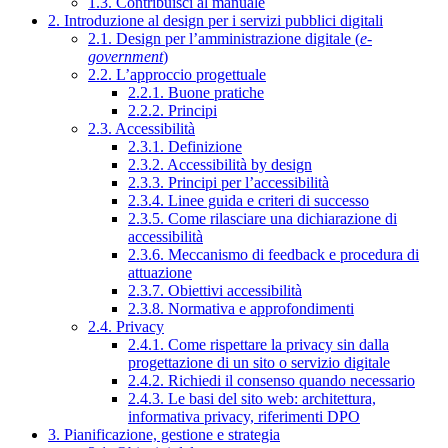
1.3. Contribuisci al manuale
2. Introduzione al design per i servizi pubblici digitali
2.1. Design per l’amministrazione digitale (
e-
government
)
2.2. L’approccio progettuale
2.2.1. Buone pratiche
2.2.2. Principi
2.3. Accessibilità
2.3.1. Definizione
2.3.2. Accessibilità by design
2.3.3. Principi per l’accessibilità
2.3.4. Linee guida e criteri di successo
2.3.5. Come rilasciare una dichiarazione di
accessibilità
2.3.6. Meccanismo di feedback e procedura di
attuazione
2.3.7. Obiettivi accessibilità
2.3.8. Normativa e approfondimenti
2.4. Privacy
2.4.1. Come rispettare la privacy sin dalla
progettazione di un sito o servizio digitale
2.4.2. Richiedi il consenso quando necessario
2.4.3. Le basi del sito web: architettura,
informativa privacy, riferimenti DPO
3. Pianificazione, gestione e strategia