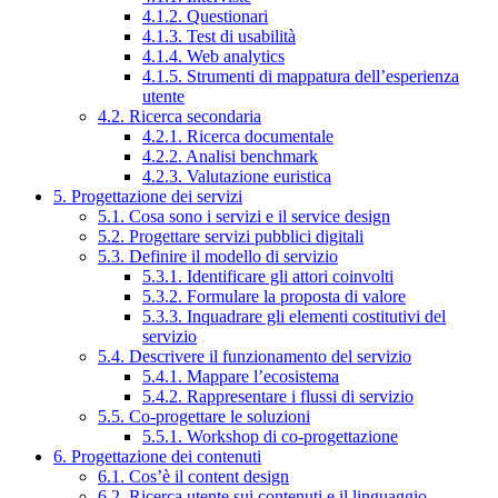
4.1.2. Questionari
4.1.3. Test di usabilità
4.1.4. Web analytics
4.1.5. Strumenti di mappatura dell’esperienza
utente
4.2. Ricerca secondaria
4.2.1. Ricerca documentale
4.2.2. Analisi benchmark
4.2.3. Valutazione euristica
5. Progettazione dei servizi
5.1. Cosa sono i servizi e il service design
5.2. Progettare servizi pubblici digitali
5.3. Definire il modello di servizio
5.3.1. Identificare gli attori coinvolti
5.3.2. Formulare la proposta di valore
5.3.3. Inquadrare gli elementi costitutivi del
servizio
5.4. Descrivere il funzionamento del servizio
5.4.1. Mappare l’ecosistema
5.4.2. Rappresentare i flussi di servizio
5.5. Co-progettare le soluzioni
5.5.1. Workshop di co-progettazione
6. Progettazione dei contenuti
6.1. Cos’è il content design
6.2. Ricerca utente sui contenuti e il linguaggio