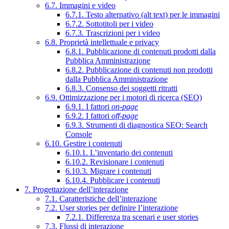
6.7. Immagini e video
6.7.1. Testo alternativo (alt text) per le immagini
6.7.2. Sottotitoli per i video
6.7.3. Trascrizioni per i video
6.8. Proprietà intellettuale e privacy
6.8.1. Pubblicazione di contenuti prodotti dalla
Pubblica Amministrazione
6.8.2. Pubblicazione di contenuti non prodotti
dalla Pubblica Amministrazione
6.8.3. Consenso dei soggetti ritratti
6.9. Ottimizzazione per i motori di ricerca (SEO)
6.9.1. I fattori
on-page
6.9.2. I fattori
off-page
6.9.3. Strumenti di diagnostica SEO: Search
Console
6.10. Gestire i contenuti
6.10.1. L’inventario dei contenuti
6.10.2. Revisionare i contenuti
6.10.3. Migrare i contenuti
6.10.4. Pubblicare i contenuti
7. Progettazione dell’interazione
7.1. Caratteristiche dell’interazione
7.2. User stories per definire l’interazione
7.2.1. Differenza tra scenari e user stories
7.3. Flussi di interazione