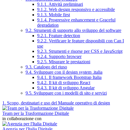
9.1.1. Attività preliminari
9.1.2. Web design responsivo e accessibile
9.1.3. Mobile first
9.1.4. Progressive enhancement e Graceful
degradation
9.2. Strumenti di supporto allo sviluppo del software
9.2.1. Feature detection
9.2.2. Verificare le feature disponibili con Can I
use
9.2.3. Strumenti e risorse per CSS e JavaScript
9.2.4. Supporto browser
9.2.5. Misurare le prestazioni
9.3. Catalogo del riuso
9.4. Sviluppare con il design system .italia
9.4.1. Il framework Bootstrap Italia
9.4.2. Il kit di sviluppo React
9.4.3. Il kit di sviluppo Angular
9.5. Sviluppare con i modelli di sito e servizi
1. Scopo, destinatari e uso del Manuale operativo di design
Team per la Trasformazione Digitale
in collaborazione con
Agenzia per l'Italia Digitale