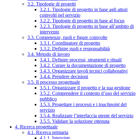
3.2. Tipologie di progetti
3.2.1. Tipologie di progetto in base agli attori
coinvolti nel servizio
3.2.2. Tipologie di progetto in base al focus
3.2.3. Tipologie di progetto in base all’ambito di
intervento
3.3. Competenze, ruoli e figure coinvolte
3.3.1. Coordinatore di progetto
3.3.2. Definire ruoli e responsabilità
3.4. Metodo di lavoro
3.4.1. Definire processi, strumenti e rituali
3.4.2. Curare la documentazione di progetto
3.4.3. Organizzare tavoli tecnici collaborativi
3.4.4. Prendere decisioni
3.5. Il processo progettuale
3.5.1. Organizzare il progetto e la sua gestione
3.5.2. Comprendere il contesto d’uso del servizio
pubblico
3.5.3. Progettare i processi e i
touchpoint
del
servizio
3.5.4. Realizzare l’interfaccia utente del servizio
3.5.5. Validare la soluzione ottenuta
4. Ricerca progettuale
4.1. Ricerca primaria
4.1.1. Interviste