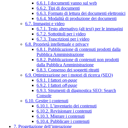
6.6.1. I documenti vanno sul web
6.6.2. Tipi di documenti
6.6.3. Formato di lettura dei documenti elettronici
6.6.4. Modalità di produzione dei documenti
6.7. Immagini e video
6.7.1. Testo alternativo (alt text) per le immagini
6.7.2. Sottotitoli per i video
6.7.3. Trascrizioni per i video
6.8. Proprietà intellettuale e privacy
6.8.1. Pubblicazione di contenuti prodotti dalla
Pubblica Amministrazione
6.8.2. Pubblicazione di contenuti non prodotti
dalla Pubblica Amministrazione
6.8.3. Consenso dei soggetti ritratti
6.9. Ottimizzazione per i motori di ricerca (SEO)
6.9.1. I fattori
on-page
6.9.2. I fattori
off-page
6.9.3. Strumenti di diagnostica SEO: Search
Console
6.10. Gestire i contenuti
6.10.1. L’inventario dei contenuti
6.10.2. Revisionare i contenuti
6.10.3. Migrare i contenuti
6.10.4. Pubblicare i contenuti
7. Progettazione dell’interazione