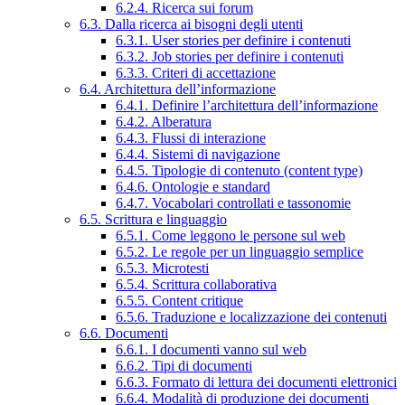
6.2.4. Ricerca sui forum
6.3. Dalla ricerca ai bisogni degli utenti
6.3.1. User stories per definire i contenuti
6.3.2. Job stories per definire i contenuti
6.3.3. Criteri di accettazione
6.4. Architettura dell’informazione
6.4.1. Definire l’architettura dell’informazione
6.4.2. Alberatura
6.4.3. Flussi di interazione
6.4.4. Sistemi di navigazione
6.4.5. Tipologie di contenuto (content type)
6.4.6. Ontologie e standard
6.4.7. Vocabolari controllati e tassonomie
6.5. Scrittura e linguaggio
6.5.1. Come leggono le persone sul web
6.5.2. Le regole per un linguaggio semplice
6.5.3. Microtesti
6.5.4. Scrittura collaborativa
6.5.5. Content critique
6.5.6. Traduzione e localizzazione dei contenuti
6.6. Documenti
6.6.1. I documenti vanno sul web
6.6.2. Tipi di documenti
6.6.3. Formato di lettura dei documenti elettronici
6.6.4. Modalità di produzione dei documenti