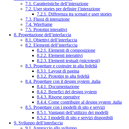
7.1. Caratteristiche dell’interazione
7.2. User stories per definire l’interazione
7.2.1. Differenza tra scenari e user stories
7.3. Flussi di interazione
7.4. Wireframe
7.5. Prototipi interattivi
8. Progettazione dell’interfaccia
8.1. Obiettivi dell’interfaccia
8.2. Elementi dell’interfaccia
8.2.1. Elementi di composizione
8.2.2. Elementi interattivi
8.2.3. Elementi testuali (microtesti)
8.3. Progettare e costruire in alta fedeltà
8.3.1. Layout di pagina
8.3.2. Prototipi in alta fedeltà
8.4. Progettare con il design system .italia
8.4.1. Documentazione
8.4.2. Benefici del design system
8.4.3. Risorse operative
8.4.4. Come contribuire al design system .italia
8.5. Progettare con i modelli di sito e servizi
8.5.1. Vantaggi dell’utilizzo dei modelli
8.5.2. I modelli di sito e servizi disponibili
9. Sviluppo dell’interfaccia
9.1. Approccio allo sviluppo