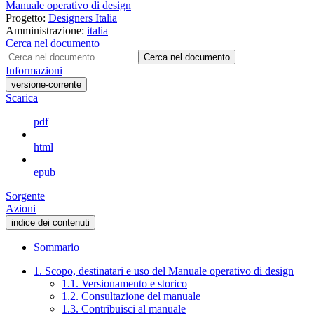
Manuale operativo di design
Progetto:
Designers Italia
Amministrazione:
italia
Cerca nel documento
Cerca nel documento
Informazioni
versione-corrente
Scarica
pdf
html
epub
Sorgente
Azioni
indice dei contenuti
Sommario
1. Scopo, destinatari e uso del Manuale operativo di design
1.1. Versionamento e storico
1.2. Consultazione del manuale
1.3. Contribuisci al manuale