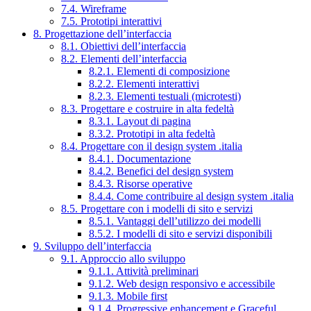
7.4. Wireframe
7.5. Prototipi interattivi
8. Progettazione dell’interfaccia
8.1. Obiettivi dell’interfaccia
8.2. Elementi dell’interfaccia
8.2.1. Elementi di composizione
8.2.2. Elementi interattivi
8.2.3. Elementi testuali (microtesti)
8.3. Progettare e costruire in alta fedeltà
8.3.1. Layout di pagina
8.3.2. Prototipi in alta fedeltà
8.4. Progettare con il design system .italia
8.4.1. Documentazione
8.4.2. Benefici del design system
8.4.3. Risorse operative
8.4.4. Come contribuire al design system .italia
8.5. Progettare con i modelli di sito e servizi
8.5.1. Vantaggi dell’utilizzo dei modelli
8.5.2. I modelli di sito e servizi disponibili
9. Sviluppo dell’interfaccia
9.1. Approccio allo sviluppo
9.1.1. Attività preliminari
9.1.2. Web design responsivo e accessibile
9.1.3. Mobile first
9.1.4. Progressive enhancement e Graceful