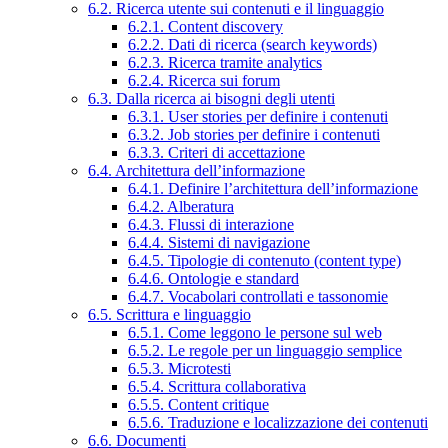
6.2. Ricerca utente sui contenuti e il linguaggio
6.2.1. Content discovery
6.2.2. Dati di ricerca (search keywords)
6.2.3. Ricerca tramite analytics
6.2.4. Ricerca sui forum
6.3. Dalla ricerca ai bisogni degli utenti
6.3.1. User stories per definire i contenuti
6.3.2. Job stories per definire i contenuti
6.3.3. Criteri di accettazione
6.4. Architettura dell’informazione
6.4.1. Definire l’architettura dell’informazione
6.4.2. Alberatura
6.4.3. Flussi di interazione
6.4.4. Sistemi di navigazione
6.4.5. Tipologie di contenuto (content type)
6.4.6. Ontologie e standard
6.4.7. Vocabolari controllati e tassonomie
6.5. Scrittura e linguaggio
6.5.1. Come leggono le persone sul web
6.5.2. Le regole per un linguaggio semplice
6.5.3. Microtesti
6.5.4. Scrittura collaborativa
6.5.5. Content critique
6.5.6. Traduzione e localizzazione dei contenuti
6.6. Documenti