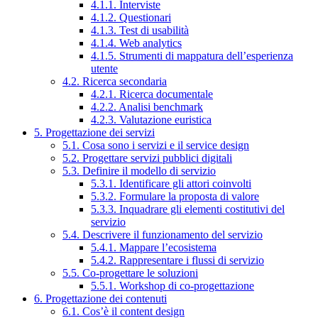
4.1.1. Interviste
4.1.2. Questionari
4.1.3. Test di usabilità
4.1.4. Web analytics
4.1.5. Strumenti di mappatura dell’esperienza
utente
4.2. Ricerca secondaria
4.2.1. Ricerca documentale
4.2.2. Analisi benchmark
4.2.3. Valutazione euristica
5. Progettazione dei servizi
5.1. Cosa sono i servizi e il service design
5.2. Progettare servizi pubblici digitali
5.3. Definire il modello di servizio
5.3.1. Identificare gli attori coinvolti
5.3.2. Formulare la proposta di valore
5.3.3. Inquadrare gli elementi costitutivi del
servizio
5.4. Descrivere il funzionamento del servizio
5.4.1. Mappare l’ecosistema
5.4.2. Rappresentare i flussi di servizio
5.5. Co-progettare le soluzioni
5.5.1. Workshop di co-progettazione
6. Progettazione dei contenuti
6.1. Cos’è il content design