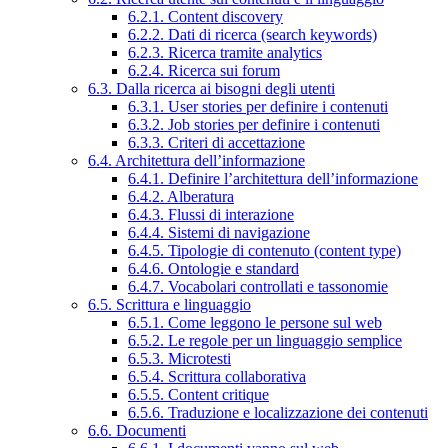
6.2.1. Content discovery
6.2.2. Dati di ricerca (search keywords)
6.2.3. Ricerca tramite analytics
6.2.4. Ricerca sui forum
6.3. Dalla ricerca ai bisogni degli utenti
6.3.1. User stories per definire i contenuti
6.3.2. Job stories per definire i contenuti
6.3.3. Criteri di accettazione
6.4. Architettura dell’informazione
6.4.1. Definire l’architettura dell’informazione
6.4.2. Alberatura
6.4.3. Flussi di interazione
6.4.4. Sistemi di navigazione
6.4.5. Tipologie di contenuto (content type)
6.4.6. Ontologie e standard
6.4.7. Vocabolari controllati e tassonomie
6.5. Scrittura e linguaggio
6.5.1. Come leggono le persone sul web
6.5.2. Le regole per un linguaggio semplice
6.5.3. Microtesti
6.5.4. Scrittura collaborativa
6.5.5. Content critique
6.5.6. Traduzione e localizzazione dei contenuti
6.6. Documenti