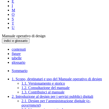
E
I
M
O
S
T
U
Manuale operativo di design
indici e glossario
contenuti
figure
tabelle
glossario
Sommario
1. Scopo, destinatari e uso del Manuale operativo di design
1.1. Versionamento e storico
1.2. Consultazione del manuale
1.3. Contribuisci al manuale
2. Introduzione al design per i servizi pubblici digitali
2.1. Design per l’amministrazione digitale (
e-
government
)