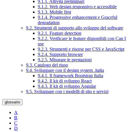
9.1.1. Attività preliminari
9.1.2. Web design responsivo e accessibile
9.1.3. Mobile first
9.1.4. Progressive enhancement e Graceful
degradation
9.2. Strumenti di supporto allo sviluppo del software
9.2.1. Feature detection
9.2.2. Verificare le feature disponibili con Can I
use
9.2.3. Strumenti e risorse per CSS e JavaScript
9.2.4. Supporto browser
9.2.5. Misurare le prestazioni
9.3. Catalogo del riuso
9.4. Sviluppare con il design system .italia
9.4.1. Il framework Bootstrap Italia
9.4.2. Il kit di sviluppo React
9.4.3. Il kit di sviluppo Angular
9.5. Sviluppare con i modelli di sito e servizi
glossario
A
B
C
D