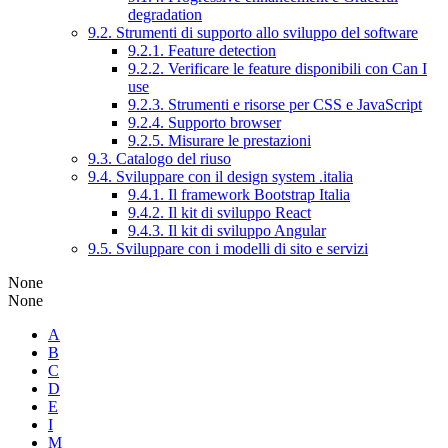
degradation
9.2. Strumenti di supporto allo sviluppo del software
9.2.1. Feature detection
9.2.2. Verificare le feature disponibili con Can I
use
9.2.3. Strumenti e risorse per CSS e JavaScript
9.2.4. Supporto browser
9.2.5. Misurare le prestazioni
9.3. Catalogo del riuso
9.4. Sviluppare con il design system .italia
9.4.1. Il framework Bootstrap Italia
9.4.2. Il kit di sviluppo React
9.4.3. Il kit di sviluppo Angular
9.5. Sviluppare con i modelli di sito e servizi
None
None
A
B
C
D
E
I
M