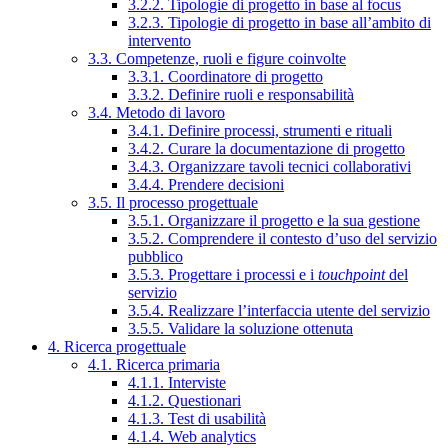
3.2.2. Tipologie di progetto in base al focus
3.2.3. Tipologie di progetto in base all’ambito di
intervento
3.3. Competenze, ruoli e figure coinvolte
3.3.1. Coordinatore di progetto
3.3.2. Definire ruoli e responsabilità
3.4. Metodo di lavoro
3.4.1. Definire processi, strumenti e rituali
3.4.2. Curare la documentazione di progetto
3.4.3. Organizzare tavoli tecnici collaborativi
3.4.4. Prendere decisioni
3.5. Il processo progettuale
3.5.1. Organizzare il progetto e la sua gestione
3.5.2. Comprendere il contesto d’uso del servizio
pubblico
3.5.3. Progettare i processi e i
touchpoint
del
servizio
3.5.4. Realizzare l’interfaccia utente del servizio
3.5.5. Validare la soluzione ottenuta
4. Ricerca progettuale
4.1. Ricerca primaria
4.1.1. Interviste
4.1.2. Questionari
4.1.3. Test di usabilità
4.1.4. Web analytics