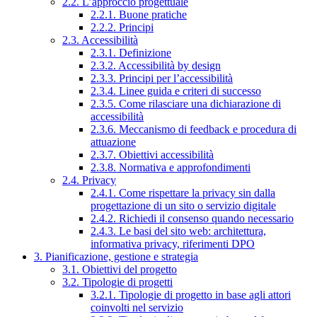
2.2. L’approccio progettuale
2.2.1. Buone pratiche
2.2.2. Principi
2.3. Accessibilità
2.3.1. Definizione
2.3.2. Accessibilità by design
2.3.3. Principi per l’accessibilità
2.3.4. Linee guida e criteri di successo
2.3.5. Come rilasciare una dichiarazione di
accessibilità
2.3.6. Meccanismo di feedback e procedura di
attuazione
2.3.7. Obiettivi accessibilità
2.3.8. Normativa e approfondimenti
2.4. Privacy
2.4.1. Come rispettare la privacy sin dalla
progettazione di un sito o servizio digitale
2.4.2. Richiedi il consenso quando necessario
2.4.3. Le basi del sito web: architettura,
informativa privacy, riferimenti DPO
3. Pianificazione, gestione e strategia
3.1. Obiettivi del progetto
3.2. Tipologie di progetti
3.2.1. Tipologie di progetto in base agli attori
coinvolti nel servizio