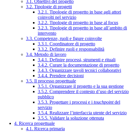
3.1. Obiettivi del progetto
3.2. Tipologie di progetti
3.2.1. Tipologie di progetto in base agli attori
coinvolti nel servizio
3.2.2. Tipologie di progetto in base al focus
3.2.3. Tipologie di progetto in base all’ambito di
intervento
3.3. Competenze, ruoli e figure coinvolte
3.3.1. Coordinatore di progetto
3.3.2. Definire ruoli e responsabilità
3.4. Metodo di lavoro
3.4.1. Definire processi, strumenti e rituali
3.4.2. Curare la documentazione di progetto
3.4.3. Organizzare tavoli tecnici collaborativi
3.4.4. Prendere decisioni
3.5. Il processo progettuale
3.5.1. Organizzare il progetto e la sua gestione
3.5.2. Comprendere il contesto d’uso del servizio
pubblico
3.5.3. Progettare i processi e i
touchpoint
del
servizio
3.5.4. Realizzare l’interfaccia utente del servizio
3.5.5. Validare la soluzione ottenuta
4. Ricerca progettuale
4.1. Ricerca primaria