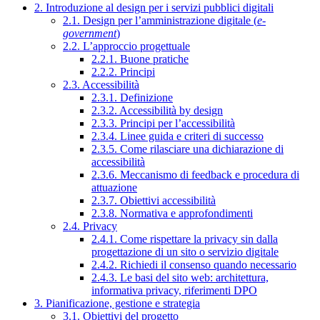
2. Introduzione al design per i servizi pubblici digitali
2.1. Design per l’amministrazione digitale (
e-
government
)
2.2. L’approccio progettuale
2.2.1. Buone pratiche
2.2.2. Principi
2.3. Accessibilità
2.3.1. Definizione
2.3.2. Accessibilità by design
2.3.3. Principi per l’accessibilità
2.3.4. Linee guida e criteri di successo
2.3.5. Come rilasciare una dichiarazione di
accessibilità
2.3.6. Meccanismo di feedback e procedura di
attuazione
2.3.7. Obiettivi accessibilità
2.3.8. Normativa e approfondimenti
2.4. Privacy
2.4.1. Come rispettare la privacy sin dalla
progettazione di un sito o servizio digitale
2.4.2. Richiedi il consenso quando necessario
2.4.3. Le basi del sito web: architettura,
informativa privacy, riferimenti DPO
3. Pianificazione, gestione e strategia
3.1. Obiettivi del progetto