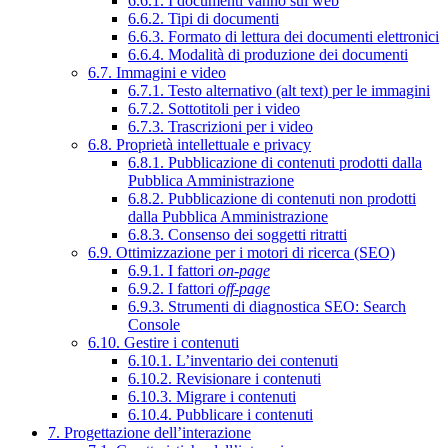
6.6.1. I documenti vanno sul web
6.6.2. Tipi di documenti
6.6.3. Formato di lettura dei documenti elettronici
6.6.4. Modalità di produzione dei documenti
6.7. Immagini e video
6.7.1. Testo alternativo (alt text) per le immagini
6.7.2. Sottotitoli per i video
6.7.3. Trascrizioni per i video
6.8. Proprietà intellettuale e privacy
6.8.1. Pubblicazione di contenuti prodotti dalla
Pubblica Amministrazione
6.8.2. Pubblicazione di contenuti non prodotti
dalla Pubblica Amministrazione
6.8.3. Consenso dei soggetti ritratti
6.9. Ottimizzazione per i motori di ricerca (SEO)
6.9.1. I fattori
on-page
6.9.2. I fattori
off-page
6.9.3. Strumenti di diagnostica SEO: Search
Console
6.10. Gestire i contenuti
6.10.1. L’inventario dei contenuti
6.10.2. Revisionare i contenuti
6.10.3. Migrare i contenuti
6.10.4. Pubblicare i contenuti
7. Progettazione dell’interazione