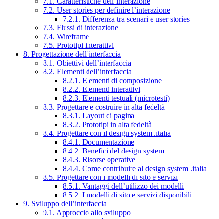
7.1. Caratteristiche dell’interazione
7.2. User stories per definire l’interazione
7.2.1. Differenza tra scenari e user stories
7.3. Flussi di interazione
7.4. Wireframe
7.5. Prototipi interattivi
8. Progettazione dell’interfaccia
8.1. Obiettivi dell’interfaccia
8.2. Elementi dell’interfaccia
8.2.1. Elementi di composizione
8.2.2. Elementi interattivi
8.2.3. Elementi testuali (microtesti)
8.3. Progettare e costruire in alta fedeltà
8.3.1. Layout di pagina
8.3.2. Prototipi in alta fedeltà
8.4. Progettare con il design system .italia
8.4.1. Documentazione
8.4.2. Benefici del design system
8.4.3. Risorse operative
8.4.4. Come contribuire al design system .italia
8.5. Progettare con i modelli di sito e servizi
8.5.1. Vantaggi dell’utilizzo dei modelli
8.5.2. I modelli di sito e servizi disponibili
9. Sviluppo dell’interfaccia
9.1. Approccio allo sviluppo