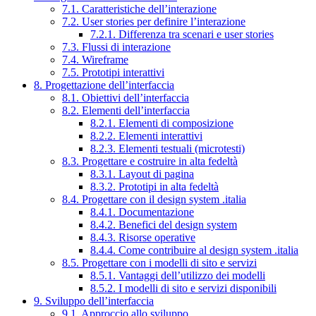
7.1. Caratteristiche dell’interazione
7.2. User stories per definire l’interazione
7.2.1. Differenza tra scenari e user stories
7.3. Flussi di interazione
7.4. Wireframe
7.5. Prototipi interattivi
8. Progettazione dell’interfaccia
8.1. Obiettivi dell’interfaccia
8.2. Elementi dell’interfaccia
8.2.1. Elementi di composizione
8.2.2. Elementi interattivi
8.2.3. Elementi testuali (microtesti)
8.3. Progettare e costruire in alta fedeltà
8.3.1. Layout di pagina
8.3.2. Prototipi in alta fedeltà
8.4. Progettare con il design system .italia
8.4.1. Documentazione
8.4.2. Benefici del design system
8.4.3. Risorse operative
8.4.4. Come contribuire al design system .italia
8.5. Progettare con i modelli di sito e servizi
8.5.1. Vantaggi dell’utilizzo dei modelli
8.5.2. I modelli di sito e servizi disponibili
9. Sviluppo dell’interfaccia
9.1. Approccio allo sviluppo