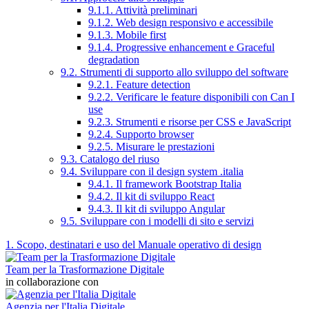
9.1.1. Attività preliminari
9.1.2. Web design responsivo e accessibile
9.1.3. Mobile first
9.1.4. Progressive enhancement e Graceful
degradation
9.2. Strumenti di supporto allo sviluppo del software
9.2.1. Feature detection
9.2.2. Verificare le feature disponibili con Can I
use
9.2.3. Strumenti e risorse per CSS e JavaScript
9.2.4. Supporto browser
9.2.5. Misurare le prestazioni
9.3. Catalogo del riuso
9.4. Sviluppare con il design system .italia
9.4.1. Il framework Bootstrap Italia
9.4.2. Il kit di sviluppo React
9.4.3. Il kit di sviluppo Angular
9.5. Sviluppare con i modelli di sito e servizi
1. Scopo, destinatari e uso del Manuale operativo di design
Team per la Trasformazione Digitale
in collaborazione con
Agenzia per l'Italia Digitale