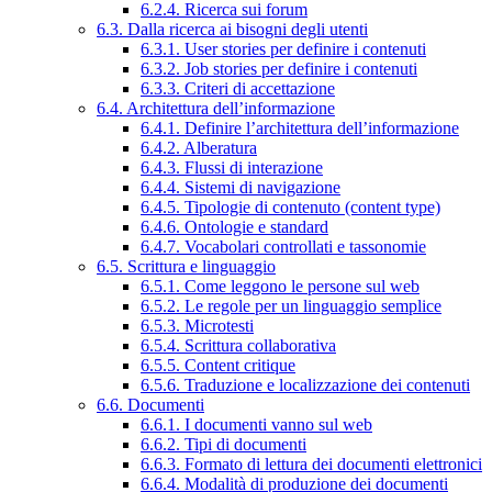
6.2.4. Ricerca sui forum
6.3. Dalla ricerca ai bisogni degli utenti
6.3.1. User stories per definire i contenuti
6.3.2. Job stories per definire i contenuti
6.3.3. Criteri di accettazione
6.4. Architettura dell’informazione
6.4.1. Definire l’architettura dell’informazione
6.4.2. Alberatura
6.4.3. Flussi di interazione
6.4.4. Sistemi di navigazione
6.4.5. Tipologie di contenuto (content type)
6.4.6. Ontologie e standard
6.4.7. Vocabolari controllati e tassonomie
6.5. Scrittura e linguaggio
6.5.1. Come leggono le persone sul web
6.5.2. Le regole per un linguaggio semplice
6.5.3. Microtesti
6.5.4. Scrittura collaborativa
6.5.5. Content critique
6.5.6. Traduzione e localizzazione dei contenuti
6.6. Documenti
6.6.1. I documenti vanno sul web
6.6.2. Tipi di documenti
6.6.3. Formato di lettura dei documenti elettronici
6.6.4. Modalità di produzione dei documenti