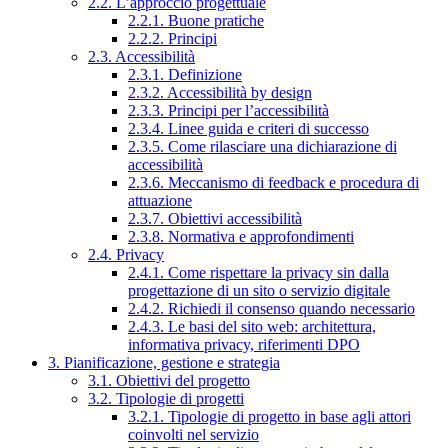
2.2. L’approccio progettuale
2.2.1. Buone pratiche
2.2.2. Principi
2.3. Accessibilità
2.3.1. Definizione
2.3.2. Accessibilità by design
2.3.3. Principi per l’accessibilità
2.3.4. Linee guida e criteri di successo
2.3.5. Come rilasciare una dichiarazione di
accessibilità
2.3.6. Meccanismo di feedback e procedura di
attuazione
2.3.7. Obiettivi accessibilità
2.3.8. Normativa e approfondimenti
2.4. Privacy
2.4.1. Come rispettare la privacy sin dalla
progettazione di un sito o servizio digitale
2.4.2. Richiedi il consenso quando necessario
2.4.3. Le basi del sito web: architettura,
informativa privacy, riferimenti DPO
3. Pianificazione, gestione e strategia
3.1. Obiettivi del progetto
3.2. Tipologie di progetti
3.2.1. Tipologie di progetto in base agli attori
coinvolti nel servizio