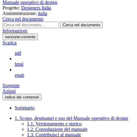
Manuale operativo di design
Progetto:
Designers Italia
Amministrazione:
italia
Cerca nel documento
Cerca nel documento
Informazioni
versione-corrente
Scarica
pdf
html
epub
Sorgente
Azioni
indice dei contenuti
Sommario
1. Scopo, destinatari e uso del Manuale operativo di design
1.1. Versionamento e storico
1.2. Consultazione del manuale
1.3. Contribuisci al manuale