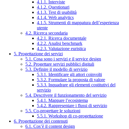
4.1.1. Interviste
4.1.2. Questionari
4.1.3. Test di usabilità
4.1.4. Web analytics
4.1.5. Strumenti di mappatura dell’esperienza
utente
4.2. Ricerca secondaria
4.2.1. Ricerca documentale
4.2.2. Analisi benchmark
4.2.3. Valutazione euristica
5. Progettazione dei servizi
5.1. Cosa sono i servizi e il service design
5.2. Progettare servizi pubblici digitali
5.3. Definire il modello di servizio
5.3.1. Identificare gli attori coinvolti
5.3.2. Formulare la proposta di valore
5.3.3. Inquadrare gli elementi costitutivi del
servizio
5.4. Descrivere il funzionamento del servizio
5.4.1. Mappare l’ecosistema
5.4.2. Rappresentare i flussi di servizio
5.5. Co-progettare le soluzioni
5.5.1. Workshop di co-progettazione
6. Progettazione dei contenuti
6.1. Cos’è il content design