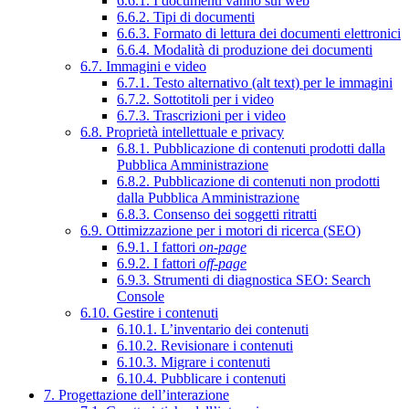
6.6.1. I documenti vanno sul web
6.6.2. Tipi di documenti
6.6.3. Formato di lettura dei documenti elettronici
6.6.4. Modalità di produzione dei documenti
6.7. Immagini e video
6.7.1. Testo alternativo (alt text) per le immagini
6.7.2. Sottotitoli per i video
6.7.3. Trascrizioni per i video
6.8. Proprietà intellettuale e privacy
6.8.1. Pubblicazione di contenuti prodotti dalla
Pubblica Amministrazione
6.8.2. Pubblicazione di contenuti non prodotti
dalla Pubblica Amministrazione
6.8.3. Consenso dei soggetti ritratti
6.9. Ottimizzazione per i motori di ricerca (SEO)
6.9.1. I fattori
on-page
6.9.2. I fattori
off-page
6.9.3. Strumenti di diagnostica SEO: Search
Console
6.10. Gestire i contenuti
6.10.1. L’inventario dei contenuti
6.10.2. Revisionare i contenuti
6.10.3. Migrare i contenuti
6.10.4. Pubblicare i contenuti
7. Progettazione dell’interazione