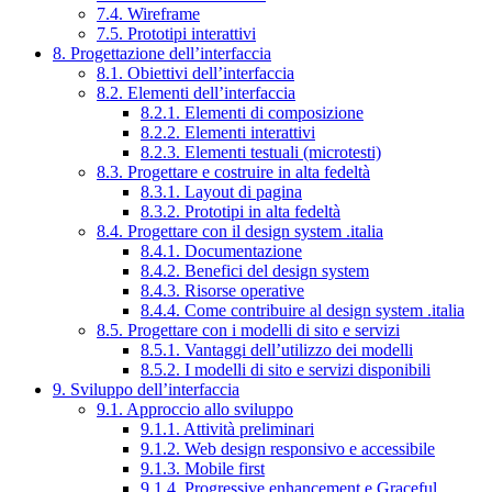
7.4. Wireframe
7.5. Prototipi interattivi
8. Progettazione dell’interfaccia
8.1. Obiettivi dell’interfaccia
8.2. Elementi dell’interfaccia
8.2.1. Elementi di composizione
8.2.2. Elementi interattivi
8.2.3. Elementi testuali (microtesti)
8.3. Progettare e costruire in alta fedeltà
8.3.1. Layout di pagina
8.3.2. Prototipi in alta fedeltà
8.4. Progettare con il design system .italia
8.4.1. Documentazione
8.4.2. Benefici del design system
8.4.3. Risorse operative
8.4.4. Come contribuire al design system .italia
8.5. Progettare con i modelli di sito e servizi
8.5.1. Vantaggi dell’utilizzo dei modelli
8.5.2. I modelli di sito e servizi disponibili
9. Sviluppo dell’interfaccia
9.1. Approccio allo sviluppo
9.1.1. Attività preliminari
9.1.2. Web design responsivo e accessibile
9.1.3. Mobile first
9.1.4. Progressive enhancement e Graceful