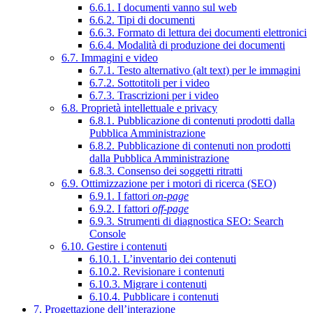
6.6.1. I documenti vanno sul web
6.6.2. Tipi di documenti
6.6.3. Formato di lettura dei documenti elettronici
6.6.4. Modalità di produzione dei documenti
6.7. Immagini e video
6.7.1. Testo alternativo (alt text) per le immagini
6.7.2. Sottotitoli per i video
6.7.3. Trascrizioni per i video
6.8. Proprietà intellettuale e privacy
6.8.1. Pubblicazione di contenuti prodotti dalla
Pubblica Amministrazione
6.8.2. Pubblicazione di contenuti non prodotti
dalla Pubblica Amministrazione
6.8.3. Consenso dei soggetti ritratti
6.9. Ottimizzazione per i motori di ricerca (SEO)
6.9.1. I fattori
on-page
6.9.2. I fattori
off-page
6.9.3. Strumenti di diagnostica SEO: Search
Console
6.10. Gestire i contenuti
6.10.1. L’inventario dei contenuti
6.10.2. Revisionare i contenuti
6.10.3. Migrare i contenuti
6.10.4. Pubblicare i contenuti
7. Progettazione dell’interazione