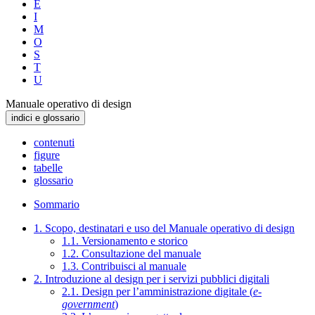
E
I
M
O
S
T
U
Manuale operativo di design
indici e glossario
contenuti
figure
tabelle
glossario
Sommario
1. Scopo, destinatari e uso del Manuale operativo di design
1.1. Versionamento e storico
1.2. Consultazione del manuale
1.3. Contribuisci al manuale
2. Introduzione al design per i servizi pubblici digitali
2.1. Design per l’amministrazione digitale (
e-
government
)