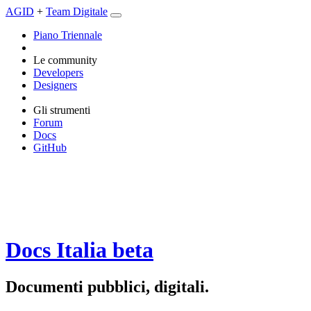
AGID
+
Team Digitale
Piano Triennale
Le community
Developers
Designers
Gli strumenti
Forum
Docs
GitHub
Docs Italia
beta
Documenti pubblici, digitali.