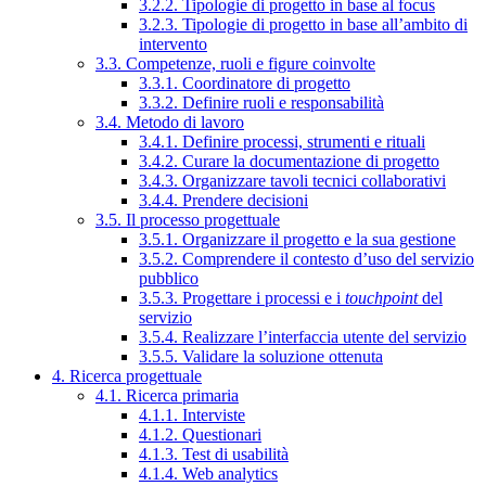
3.2.2. Tipologie di progetto in base al focus
3.2.3. Tipologie di progetto in base all’ambito di
intervento
3.3. Competenze, ruoli e figure coinvolte
3.3.1. Coordinatore di progetto
3.3.2. Definire ruoli e responsabilità
3.4. Metodo di lavoro
3.4.1. Definire processi, strumenti e rituali
3.4.2. Curare la documentazione di progetto
3.4.3. Organizzare tavoli tecnici collaborativi
3.4.4. Prendere decisioni
3.5. Il processo progettuale
3.5.1. Organizzare il progetto e la sua gestione
3.5.2. Comprendere il contesto d’uso del servizio
pubblico
3.5.3. Progettare i processi e i
touchpoint
del
servizio
3.5.4. Realizzare l’interfaccia utente del servizio
3.5.5. Validare la soluzione ottenuta
4. Ricerca progettuale
4.1. Ricerca primaria
4.1.1. Interviste
4.1.2. Questionari
4.1.3. Test di usabilità
4.1.4. Web analytics