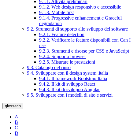
9.1.1. Attività preliminari
9.1.2. Web design responsivo e accessibile
9.1.3. Mobile first
9.1.4. Progressive enhancement e Graceful
degradation
9.2. Strumenti di supporto allo sviluppo del software
9.2.1. Feature detection
9.2.2. Verificare le feature disponibili con Can I
use
9.2.3. Strumenti e risorse per CSS e JavaScript
9.2.4. Supporto browser
9.2.5. Misurare le prestazioni
9.3. Catalogo del riuso
9.4. Sviluppare con il design system .italia
9.4.1. Il framework Bootstrap Italia
9.4.2. Il kit di sviluppo React
9.4.3. Il kit di sviluppo Angular
9.5. Sviluppare con i modelli di sito e servizi
glossario
A
B
C
D