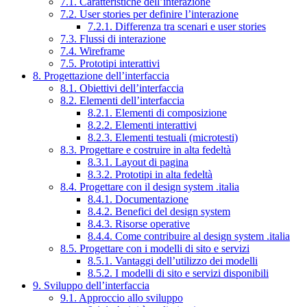
7.1. Caratteristiche dell’interazione
7.2. User stories per definire l’interazione
7.2.1. Differenza tra scenari e user stories
7.3. Flussi di interazione
7.4. Wireframe
7.5. Prototipi interattivi
8. Progettazione dell’interfaccia
8.1. Obiettivi dell’interfaccia
8.2. Elementi dell’interfaccia
8.2.1. Elementi di composizione
8.2.2. Elementi interattivi
8.2.3. Elementi testuali (microtesti)
8.3. Progettare e costruire in alta fedeltà
8.3.1. Layout di pagina
8.3.2. Prototipi in alta fedeltà
8.4. Progettare con il design system .italia
8.4.1. Documentazione
8.4.2. Benefici del design system
8.4.3. Risorse operative
8.4.4. Come contribuire al design system .italia
8.5. Progettare con i modelli di sito e servizi
8.5.1. Vantaggi dell’utilizzo dei modelli
8.5.2. I modelli di sito e servizi disponibili
9. Sviluppo dell’interfaccia
9.1. Approccio allo sviluppo