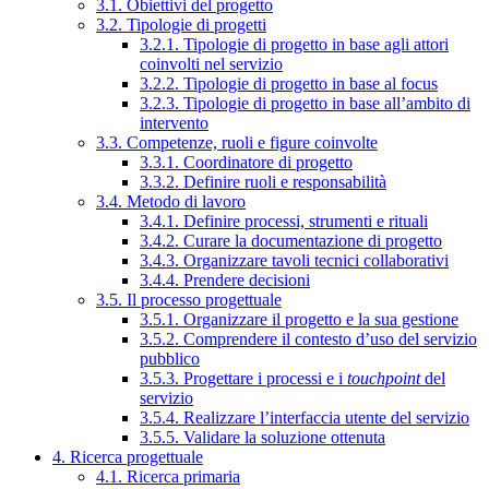
3.1. Obiettivi del progetto
3.2. Tipologie di progetti
3.2.1. Tipologie di progetto in base agli attori
coinvolti nel servizio
3.2.2. Tipologie di progetto in base al focus
3.2.3. Tipologie di progetto in base all’ambito di
intervento
3.3. Competenze, ruoli e figure coinvolte
3.3.1. Coordinatore di progetto
3.3.2. Definire ruoli e responsabilità
3.4. Metodo di lavoro
3.4.1. Definire processi, strumenti e rituali
3.4.2. Curare la documentazione di progetto
3.4.3. Organizzare tavoli tecnici collaborativi
3.4.4. Prendere decisioni
3.5. Il processo progettuale
3.5.1. Organizzare il progetto e la sua gestione
3.5.2. Comprendere il contesto d’uso del servizio
pubblico
3.5.3. Progettare i processi e i
touchpoint
del
servizio
3.5.4. Realizzare l’interfaccia utente del servizio
3.5.5. Validare la soluzione ottenuta
4. Ricerca progettuale
4.1. Ricerca primaria