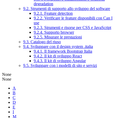
degradation
9.2. Strumenti di supporto allo sviluppo del software
9.2.1. Feature detection
9.2.2. Verificare le feature disponibili con Can I
use
9.2.3. Strumenti e risorse per CSS e JavaScript
9.2.4. Supporto browser
9.2.5. Misurare le prestazioni
9.3. Catalogo del riuso
9.4. Sviluppare con il design system .italia
9.4.1. Il framework Bootstrap Italia
9.4.2. Il kit di sviluppo React
9.4.3. Il kit di sviluppo Angular
9.5. Sviluppare con i modelli di sito e servizi
None
None
A
B
C
D
E
I
M