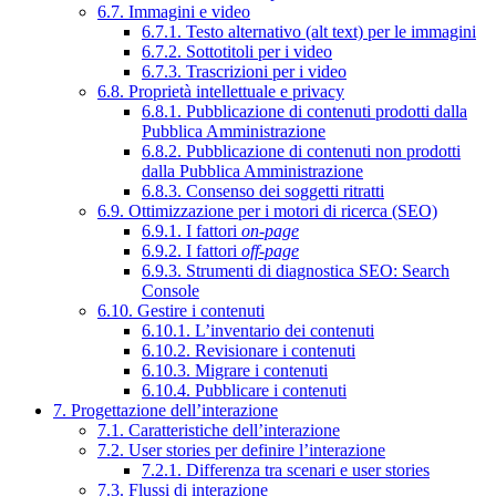
6.7. Immagini e video
6.7.1. Testo alternativo (alt text) per le immagini
6.7.2. Sottotitoli per i video
6.7.3. Trascrizioni per i video
6.8. Proprietà intellettuale e privacy
6.8.1. Pubblicazione di contenuti prodotti dalla
Pubblica Amministrazione
6.8.2. Pubblicazione di contenuti non prodotti
dalla Pubblica Amministrazione
6.8.3. Consenso dei soggetti ritratti
6.9. Ottimizzazione per i motori di ricerca (SEO)
6.9.1. I fattori
on-page
6.9.2. I fattori
off-page
6.9.3. Strumenti di diagnostica SEO: Search
Console
6.10. Gestire i contenuti
6.10.1. L’inventario dei contenuti
6.10.2. Revisionare i contenuti
6.10.3. Migrare i contenuti
6.10.4. Pubblicare i contenuti
7. Progettazione dell’interazione
7.1. Caratteristiche dell’interazione
7.2. User stories per definire l’interazione
7.2.1. Differenza tra scenari e user stories
7.3. Flussi di interazione