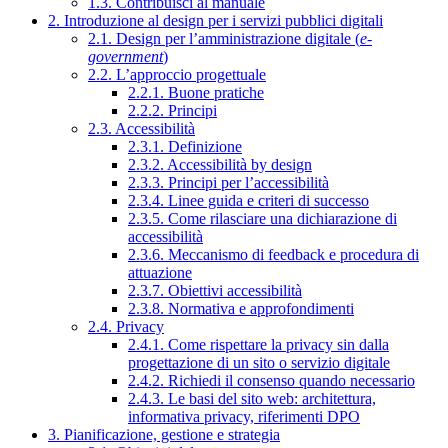
1.3. Contribuisci al manuale
2. Introduzione al design per i servizi pubblici digitali
2.1. Design per l’amministrazione digitale (
e-
government
)
2.2. L’approccio progettuale
2.2.1. Buone pratiche
2.2.2. Principi
2.3. Accessibilità
2.3.1. Definizione
2.3.2. Accessibilità by design
2.3.3. Principi per l’accessibilità
2.3.4. Linee guida e criteri di successo
2.3.5. Come rilasciare una dichiarazione di
accessibilità
2.3.6. Meccanismo di feedback e procedura di
attuazione
2.3.7. Obiettivi accessibilità
2.3.8. Normativa e approfondimenti
2.4. Privacy
2.4.1. Come rispettare la privacy sin dalla
progettazione di un sito o servizio digitale
2.4.2. Richiedi il consenso quando necessario
2.4.3. Le basi del sito web: architettura,
informativa privacy, riferimenti DPO
3. Pianificazione, gestione e strategia