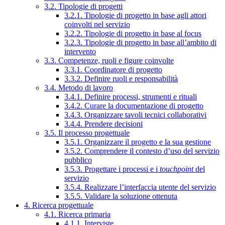
3.2. Tipologie di progetti
3.2.1. Tipologie di progetto in base agli attori
coinvolti nel servizio
3.2.2. Tipologie di progetto in base al focus
3.2.3. Tipologie di progetto in base all’ambito di
intervento
3.3. Competenze, ruoli e figure coinvolte
3.3.1. Coordinatore di progetto
3.3.2. Definire ruoli e responsabilità
3.4. Metodo di lavoro
3.4.1. Definire processi, strumenti e rituali
3.4.2. Curare la documentazione di progetto
3.4.3. Organizzare tavoli tecnici collaborativi
3.4.4. Prendere decisioni
3.5. Il processo progettuale
3.5.1. Organizzare il progetto e la sua gestione
3.5.2. Comprendere il contesto d’uso del servizio
pubblico
3.5.3. Progettare i processi e i
touchpoint
del
servizio
3.5.4. Realizzare l’interfaccia utente del servizio
3.5.5. Validare la soluzione ottenuta
4. Ricerca progettuale
4.1. Ricerca primaria
4.1.1. Interviste