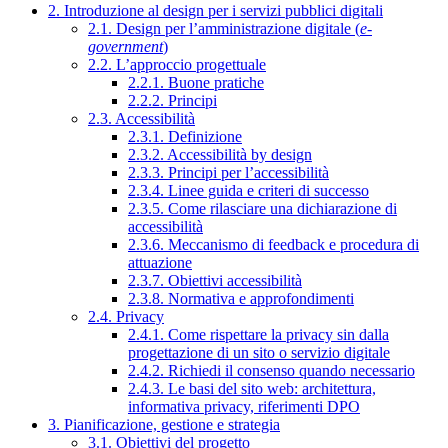
2. Introduzione al design per i servizi pubblici digitali
2.1. Design per l’amministrazione digitale (
e-
government
)
2.2. L’approccio progettuale
2.2.1. Buone pratiche
2.2.2. Principi
2.3. Accessibilità
2.3.1. Definizione
2.3.2. Accessibilità by design
2.3.3. Principi per l’accessibilità
2.3.4. Linee guida e criteri di successo
2.3.5. Come rilasciare una dichiarazione di
accessibilità
2.3.6. Meccanismo di feedback e procedura di
attuazione
2.3.7. Obiettivi accessibilità
2.3.8. Normativa e approfondimenti
2.4. Privacy
2.4.1. Come rispettare la privacy sin dalla
progettazione di un sito o servizio digitale
2.4.2. Richiedi il consenso quando necessario
2.4.3. Le basi del sito web: architettura,
informativa privacy, riferimenti DPO
3. Pianificazione, gestione e strategia
3.1. Obiettivi del progetto