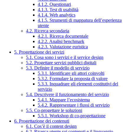
4.1.2. Questionari
4.1.3. Test di usabilità
4.1.4. Web analytics
4.1.5. Strumenti di mappatura dell’esperienza
utente
4.2. Ricerca secondaria
4.2.1. Ricerca documentale
4.2.2. Analisi benchmark
4.2.3. Valutazione euristica
5. Progettazione dei servizi
5.1. Cosa sono i servizi e il service design
5.2. Progettare servizi pubblici digitali
5.3. Definire il modello di servizio
5.3.1. Identificare gli attori coinvolti
5.3.2. Formulare la proposta di valore
5.3.3. Inquadrare gli elementi costitutivi del
servizio
5.4. Descrivere il funzionamento del servizio
5.4.1. Mappare l’ecosistema
5.4.2. Rappresentare i flussi di servizio
5.5. Co-progettare le soluzioni
5.5.1. Workshop di co-progettazione
6. Progettazione dei contenuti
6.1. Cos’è il content design
6.2. Ricerca utente sui contenuti e il linguaggio