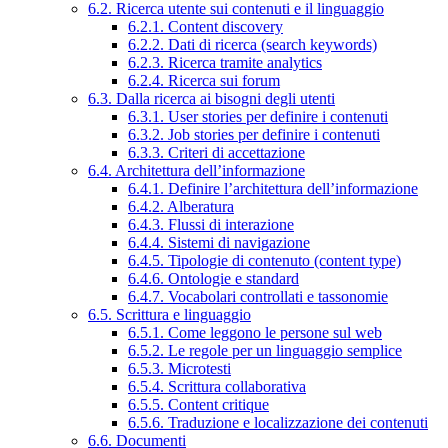
6.2. Ricerca utente sui contenuti e il linguaggio
6.2.1. Content discovery
6.2.2. Dati di ricerca (search keywords)
6.2.3. Ricerca tramite analytics
6.2.4. Ricerca sui forum
6.3. Dalla ricerca ai bisogni degli utenti
6.3.1. User stories per definire i contenuti
6.3.2. Job stories per definire i contenuti
6.3.3. Criteri di accettazione
6.4. Architettura dell’informazione
6.4.1. Definire l’architettura dell’informazione
6.4.2. Alberatura
6.4.3. Flussi di interazione
6.4.4. Sistemi di navigazione
6.4.5. Tipologie di contenuto (content type)
6.4.6. Ontologie e standard
6.4.7. Vocabolari controllati e tassonomie
6.5. Scrittura e linguaggio
6.5.1. Come leggono le persone sul web
6.5.2. Le regole per un linguaggio semplice
6.5.3. Microtesti
6.5.4. Scrittura collaborativa
6.5.5. Content critique
6.5.6. Traduzione e localizzazione dei contenuti
6.6. Documenti