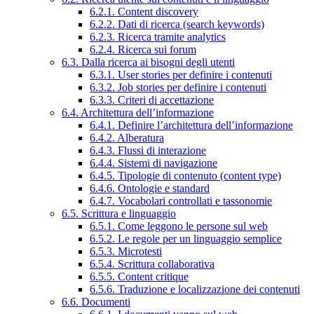
6.2.1. Content discovery
6.2.2. Dati di ricerca (search keywords)
6.2.3. Ricerca tramite analytics
6.2.4. Ricerca sui forum
6.3. Dalla ricerca ai bisogni degli utenti
6.3.1. User stories per definire i contenuti
6.3.2. Job stories per definire i contenuti
6.3.3. Criteri di accettazione
6.4. Architettura dell’informazione
6.4.1. Definire l’architettura dell’informazione
6.4.2. Alberatura
6.4.3. Flussi di interazione
6.4.4. Sistemi di navigazione
6.4.5. Tipologie di contenuto (content type)
6.4.6. Ontologie e standard
6.4.7. Vocabolari controllati e tassonomie
6.5. Scrittura e linguaggio
6.5.1. Come leggono le persone sul web
6.5.2. Le regole per un linguaggio semplice
6.5.3. Microtesti
6.5.4. Scrittura collaborativa
6.5.5. Content critique
6.5.6. Traduzione e localizzazione dei contenuti
6.6. Documenti