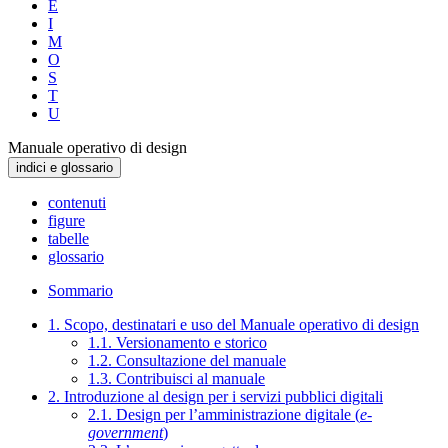
E
I
M
O
S
T
U
Manuale operativo di design
indici e glossario
contenuti
figure
tabelle
glossario
Sommario
1. Scopo, destinatari e uso del Manuale operativo di design
1.1. Versionamento e storico
1.2. Consultazione del manuale
1.3. Contribuisci al manuale
2. Introduzione al design per i servizi pubblici digitali
2.1. Design per l’amministrazione digitale (
e-
government
)