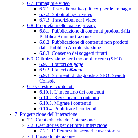
6.7. Immagini e video
6.7.1. Testo alternativo (alt text) per le immagini
6.7.2. Sottotitoli per i video
6.7.3. Trascrizioni per i video
6.8. Proprietà intellettuale e privacy
6.8.1. Pubblicazione di contenuti prodotti dalla
Pubblica Amministrazione
6.8.2. Pubblicazione di contenuti non prodotti
dalla Pubblica Amministrazione
6.8.3. Consenso dei soggetti ritratti
6.9. Ottimizzazione per i motori di ricerca (SEO)
6.9.1. I fattori
on-page
6.9.2. I fattori
off-page
6.9.3. Strumenti di diagnostica SEO: Search
Console
6.10. Gestire i contenuti
6.10.1. L’inventario dei contenuti
6.10.2. Revisionare i contenuti
6.10.3. Migrare i contenuti
6.10.4. Pubblicare i contenuti
7. Progettazione dell’interazione
7.1. Caratteristiche dell’interazione
7.2. User stories per definire l’interazione
7.2.1. Differenza tra scenari e user stories
7.3. Flussi di interazione