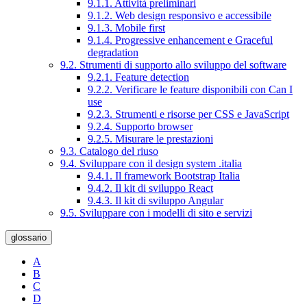
9.1.1. Attività preliminari
9.1.2. Web design responsivo e accessibile
9.1.3. Mobile first
9.1.4. Progressive enhancement e Graceful
degradation
9.2. Strumenti di supporto allo sviluppo del software
9.2.1. Feature detection
9.2.2. Verificare le feature disponibili con Can I
use
9.2.3. Strumenti e risorse per CSS e JavaScript
9.2.4. Supporto browser
9.2.5. Misurare le prestazioni
9.3. Catalogo del riuso
9.4. Sviluppare con il design system .italia
9.4.1. Il framework Bootstrap Italia
9.4.2. Il kit di sviluppo React
9.4.3. Il kit di sviluppo Angular
9.5. Sviluppare con i modelli di sito e servizi
glossario
A
B
C
D