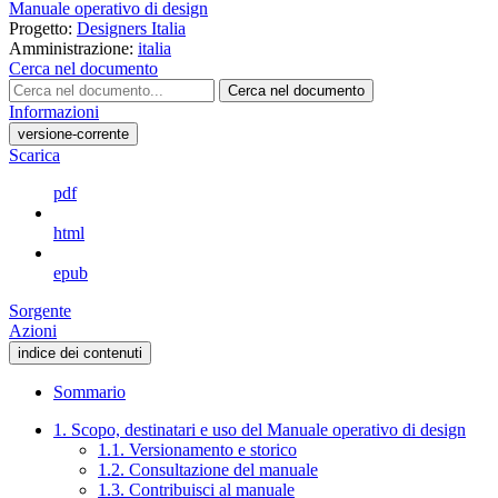
Manuale operativo di design
Progetto:
Designers Italia
Amministrazione:
italia
Cerca nel documento
Cerca nel documento
Informazioni
versione-corrente
Scarica
pdf
html
epub
Sorgente
Azioni
indice dei contenuti
Sommario
1. Scopo, destinatari e uso del Manuale operativo di design
1.1. Versionamento e storico
1.2. Consultazione del manuale
1.3. Contribuisci al manuale