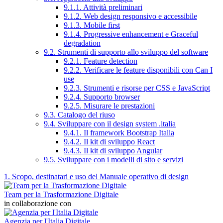
9.1.1. Attività preliminari
9.1.2. Web design responsivo e accessibile
9.1.3. Mobile first
9.1.4. Progressive enhancement e Graceful
degradation
9.2. Strumenti di supporto allo sviluppo del software
9.2.1. Feature detection
9.2.2. Verificare le feature disponibili con Can I
use
9.2.3. Strumenti e risorse per CSS e JavaScript
9.2.4. Supporto browser
9.2.5. Misurare le prestazioni
9.3. Catalogo del riuso
9.4. Sviluppare con il design system .italia
9.4.1. Il framework Bootstrap Italia
9.4.2. Il kit di sviluppo React
9.4.3. Il kit di sviluppo Angular
9.5. Sviluppare con i modelli di sito e servizi
1. Scopo, destinatari e uso del Manuale operativo di design
Team per la Trasformazione Digitale
in collaborazione con
Agenzia per l'Italia Digitale