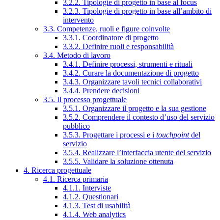
3.2.2. Tipologie di progetto in base al focus
3.2.3. Tipologie di progetto in base all’ambito di
intervento
3.3. Competenze, ruoli e figure coinvolte
3.3.1. Coordinatore di progetto
3.3.2. Definire ruoli e responsabilità
3.4. Metodo di lavoro
3.4.1. Definire processi, strumenti e rituali
3.4.2. Curare la documentazione di progetto
3.4.3. Organizzare tavoli tecnici collaborativi
3.4.4. Prendere decisioni
3.5. Il processo progettuale
3.5.1. Organizzare il progetto e la sua gestione
3.5.2. Comprendere il contesto d’uso del servizio
pubblico
3.5.3. Progettare i processi e i
touchpoint
del
servizio
3.5.4. Realizzare l’interfaccia utente del servizio
3.5.5. Validare la soluzione ottenuta
4. Ricerca progettuale
4.1. Ricerca primaria
4.1.1. Interviste
4.1.2. Questionari
4.1.3. Test di usabilità
4.1.4. Web analytics