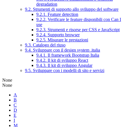
degradation
9.2. Strumenti di supporto allo sviluppo del software
9.2.1. Feature detection
9.2.2. Verificare le feature disponibili con Can I
use
9.2.3. Strumenti e risorse per CSS e JavaScript
9.2.4. Supporto browser
9.2.5. Misurare le prestazioni
9.3. Catalogo del riuso
9.4. Sviluppare con il design system .italia
9.4.1. Il framework Bootstrap Italia
9.4.2. Il kit di sviluppo React
9.4.3. Il kit di sviluppo Angular
9.5. Sviluppare con i modelli di sito e servizi
None
None
A
B
C
D
E
I
M