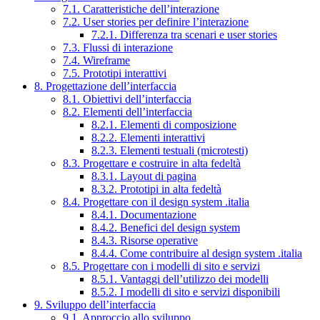
7.1. Caratteristiche dell’interazione
7.2. User stories per definire l’interazione
7.2.1. Differenza tra scenari e user stories
7.3. Flussi di interazione
7.4. Wireframe
7.5. Prototipi interattivi
8. Progettazione dell’interfaccia
8.1. Obiettivi dell’interfaccia
8.2. Elementi dell’interfaccia
8.2.1. Elementi di composizione
8.2.2. Elementi interattivi
8.2.3. Elementi testuali (microtesti)
8.3. Progettare e costruire in alta fedeltà
8.3.1. Layout di pagina
8.3.2. Prototipi in alta fedeltà
8.4. Progettare con il design system .italia
8.4.1. Documentazione
8.4.2. Benefici del design system
8.4.3. Risorse operative
8.4.4. Come contribuire al design system .italia
8.5. Progettare con i modelli di sito e servizi
8.5.1. Vantaggi dell’utilizzo dei modelli
8.5.2. I modelli di sito e servizi disponibili
9. Sviluppo dell’interfaccia
9.1. Approccio allo sviluppo