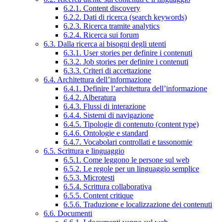
6.2.1. Content discovery
6.2.2. Dati di ricerca (search keywords)
6.2.3. Ricerca tramite analytics
6.2.4. Ricerca sui forum
6.3. Dalla ricerca ai bisogni degli utenti
6.3.1. User stories per definire i contenuti
6.3.2. Job stories per definire i contenuti
6.3.3. Criteri di accettazione
6.4. Architettura dell’informazione
6.4.1. Definire l’architettura dell’informazione
6.4.2. Alberatura
6.4.3. Flussi di interazione
6.4.4. Sistemi di navigazione
6.4.5. Tipologie di contenuto (content type)
6.4.6. Ontologie e standard
6.4.7. Vocabolari controllati e tassonomie
6.5. Scrittura e linguaggio
6.5.1. Come leggono le persone sul web
6.5.2. Le regole per un linguaggio semplice
6.5.3. Microtesti
6.5.4. Scrittura collaborativa
6.5.5. Content critique
6.5.6. Traduzione e localizzazione dei contenuti
6.6. Documenti