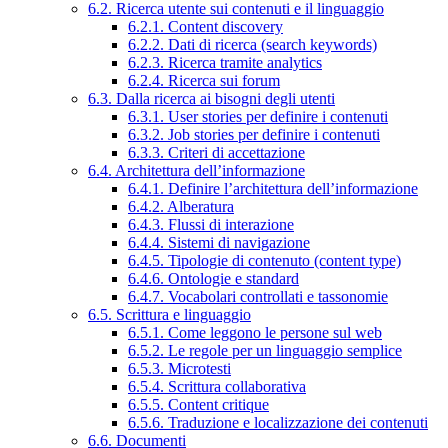
6.2. Ricerca utente sui contenuti e il linguaggio
6.2.1. Content discovery
6.2.2. Dati di ricerca (search keywords)
6.2.3. Ricerca tramite analytics
6.2.4. Ricerca sui forum
6.3. Dalla ricerca ai bisogni degli utenti
6.3.1. User stories per definire i contenuti
6.3.2. Job stories per definire i contenuti
6.3.3. Criteri di accettazione
6.4. Architettura dell’informazione
6.4.1. Definire l’architettura dell’informazione
6.4.2. Alberatura
6.4.3. Flussi di interazione
6.4.4. Sistemi di navigazione
6.4.5. Tipologie di contenuto (content type)
6.4.6. Ontologie e standard
6.4.7. Vocabolari controllati e tassonomie
6.5. Scrittura e linguaggio
6.5.1. Come leggono le persone sul web
6.5.2. Le regole per un linguaggio semplice
6.5.3. Microtesti
6.5.4. Scrittura collaborativa
6.5.5. Content critique
6.5.6. Traduzione e localizzazione dei contenuti
6.6. Documenti