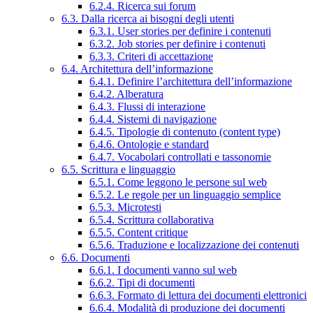
6.2.4. Ricerca sui forum
6.3. Dalla ricerca ai bisogni degli utenti
6.3.1. User stories per definire i contenuti
6.3.2. Job stories per definire i contenuti
6.3.3. Criteri di accettazione
6.4. Architettura dell’informazione
6.4.1. Definire l’architettura dell’informazione
6.4.2. Alberatura
6.4.3. Flussi di interazione
6.4.4. Sistemi di navigazione
6.4.5. Tipologie di contenuto (content type)
6.4.6. Ontologie e standard
6.4.7. Vocabolari controllati e tassonomie
6.5. Scrittura e linguaggio
6.5.1. Come leggono le persone sul web
6.5.2. Le regole per un linguaggio semplice
6.5.3. Microtesti
6.5.4. Scrittura collaborativa
6.5.5. Content critique
6.5.6. Traduzione e localizzazione dei contenuti
6.6. Documenti
6.6.1. I documenti vanno sul web
6.6.2. Tipi di documenti
6.6.3. Formato di lettura dei documenti elettronici
6.6.4. Modalità di produzione dei documenti