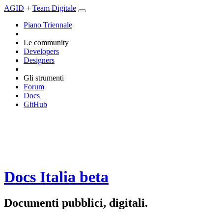
AGID
+
Team Digitale
Piano Triennale
Le community
Developers
Designers
Gli strumenti
Forum
Docs
GitHub
Docs Italia
beta
Documenti pubblici, digitali.