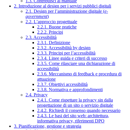
1.3. Contribuisci al manuale
2. Introduzione al design per i servizi pubblici digitali
2.1. Design per l’amministrazione digitale (
e-
government
)
2.2. L’approccio progettuale
2.2.1. Buone pratiche
2.2.2. Principi
2.3. Accessibilità
2.3.1. Definizione
2.3.2. Accessibilità by design
2.3.3. Principi per l’accessibilità
2.3.4. Linee guida e criteri di successo
2.3.5. Come rilasciare una dichiarazione di
accessibilità
2.3.6. Meccanismo di feedback e procedura di
attuazione
2.3.7. Obiettivi accessibilità
2.3.8. Normativa e approfondimenti
2.4. Privacy
2.4.1. Come rispettare la privacy sin dalla
progettazione di un sito o servizio digitale
2.4.2. Richiedi il consenso quando necessario
2.4.3. Le basi del sito web: architettura,
informativa privacy, riferimenti DPO
3. Pianificazione, gestione e strategia