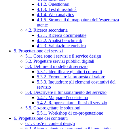
4.1.2. Questionari
4.1.3. Test di usabilità
4.1.4. Web analytics
4.1.5. Strumenti di mappatura dell’esperienza
utente
4.2. Ricerca secondaria
4.2.1. Ricerca documentale
4.2.2. Analisi benchmark
4.2.3. Valutazione euristica
5. Progettazione dei servizi
5.1. Cosa sono i servizi e il service design
5.2. Progettare servizi pubblici digitali
5.3. Definire il modello di servizio
5.3.1. Identificare gli attori coinvolti
5.3.2. Formulare la proposta di valore
5.3.3. Inquadrare gli elementi costitutivi del
servizio
5.4. Descrivere il funzionamento del servizio
5.4.1. Mappare l’ecosistema
5.4.2. Rappresentare i flussi di servizio
5.5. Co-progettare le soluzioni
5.5.1. Workshop di co-progettazione
6. Progettazione dei contenuti
6.1. Cos’è il content design
6.2. Ricerca utente sui contenuti e il linguaggio