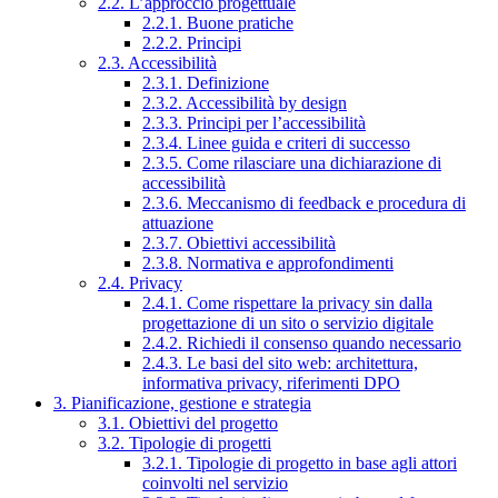
2.2. L’approccio progettuale
2.2.1. Buone pratiche
2.2.2. Principi
2.3. Accessibilità
2.3.1. Definizione
2.3.2. Accessibilità by design
2.3.3. Principi per l’accessibilità
2.3.4. Linee guida e criteri di successo
2.3.5. Come rilasciare una dichiarazione di
accessibilità
2.3.6. Meccanismo di feedback e procedura di
attuazione
2.3.7. Obiettivi accessibilità
2.3.8. Normativa e approfondimenti
2.4. Privacy
2.4.1. Come rispettare la privacy sin dalla
progettazione di un sito o servizio digitale
2.4.2. Richiedi il consenso quando necessario
2.4.3. Le basi del sito web: architettura,
informativa privacy, riferimenti DPO
3. Pianificazione, gestione e strategia
3.1. Obiettivi del progetto
3.2. Tipologie di progetti
3.2.1. Tipologie di progetto in base agli attori
coinvolti nel servizio