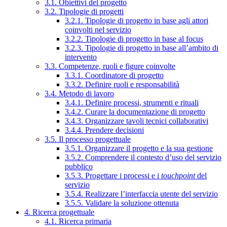
3.1. Obiettivi del progetto
3.2. Tipologie di progetti
3.2.1. Tipologie di progetto in base agli attori
coinvolti nel servizio
3.2.2. Tipologie di progetto in base al focus
3.2.3. Tipologie di progetto in base all’ambito di
intervento
3.3. Competenze, ruoli e figure coinvolte
3.3.1. Coordinatore di progetto
3.3.2. Definire ruoli e responsabilità
3.4. Metodo di lavoro
3.4.1. Definire processi, strumenti e rituali
3.4.2. Curare la documentazione di progetto
3.4.3. Organizzare tavoli tecnici collaborativi
3.4.4. Prendere decisioni
3.5. Il processo progettuale
3.5.1. Organizzare il progetto e la sua gestione
3.5.2. Comprendere il contesto d’uso del servizio
pubblico
3.5.3. Progettare i processi e i
touchpoint
del
servizio
3.5.4. Realizzare l’interfaccia utente del servizio
3.5.5. Validare la soluzione ottenuta
4. Ricerca progettuale
4.1. Ricerca primaria