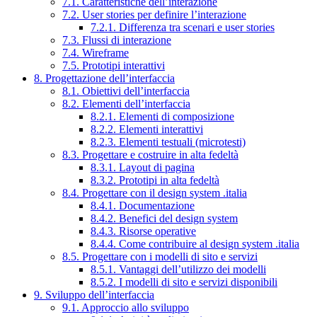
7.1. Caratteristiche dell’interazione
7.2. User stories per definire l’interazione
7.2.1. Differenza tra scenari e user stories
7.3. Flussi di interazione
7.4. Wireframe
7.5. Prototipi interattivi
8. Progettazione dell’interfaccia
8.1. Obiettivi dell’interfaccia
8.2. Elementi dell’interfaccia
8.2.1. Elementi di composizione
8.2.2. Elementi interattivi
8.2.3. Elementi testuali (microtesti)
8.3. Progettare e costruire in alta fedeltà
8.3.1. Layout di pagina
8.3.2. Prototipi in alta fedeltà
8.4. Progettare con il design system .italia
8.4.1. Documentazione
8.4.2. Benefici del design system
8.4.3. Risorse operative
8.4.4. Come contribuire al design system .italia
8.5. Progettare con i modelli di sito e servizi
8.5.1. Vantaggi dell’utilizzo dei modelli
8.5.2. I modelli di sito e servizi disponibili
9. Sviluppo dell’interfaccia
9.1. Approccio allo sviluppo