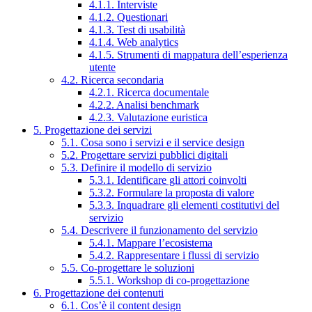
4.1.1. Interviste
4.1.2. Questionari
4.1.3. Test di usabilità
4.1.4. Web analytics
4.1.5. Strumenti di mappatura dell’esperienza
utente
4.2. Ricerca secondaria
4.2.1. Ricerca documentale
4.2.2. Analisi benchmark
4.2.3. Valutazione euristica
5. Progettazione dei servizi
5.1. Cosa sono i servizi e il service design
5.2. Progettare servizi pubblici digitali
5.3. Definire il modello di servizio
5.3.1. Identificare gli attori coinvolti
5.3.2. Formulare la proposta di valore
5.3.3. Inquadrare gli elementi costitutivi del
servizio
5.4. Descrivere il funzionamento del servizio
5.4.1. Mappare l’ecosistema
5.4.2. Rappresentare i flussi di servizio
5.5. Co-progettare le soluzioni
5.5.1. Workshop di co-progettazione
6. Progettazione dei contenuti
6.1. Cos’è il content design