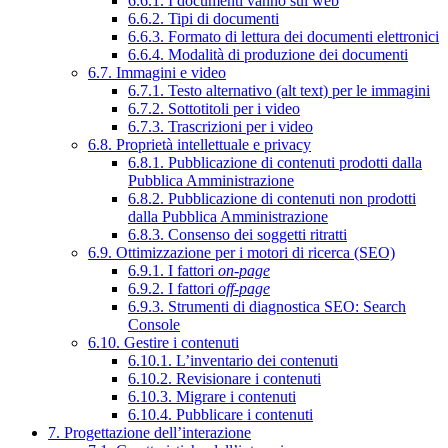
6.6.1. I documenti vanno sul web
6.6.2. Tipi di documenti
6.6.3. Formato di lettura dei documenti elettronici
6.6.4. Modalità di produzione dei documenti
6.7. Immagini e video
6.7.1. Testo alternativo (alt text) per le immagini
6.7.2. Sottotitoli per i video
6.7.3. Trascrizioni per i video
6.8. Proprietà intellettuale e privacy
6.8.1. Pubblicazione di contenuti prodotti dalla
Pubblica Amministrazione
6.8.2. Pubblicazione di contenuti non prodotti
dalla Pubblica Amministrazione
6.8.3. Consenso dei soggetti ritratti
6.9. Ottimizzazione per i motori di ricerca (SEO)
6.9.1. I fattori
on-page
6.9.2. I fattori
off-page
6.9.3. Strumenti di diagnostica SEO: Search
Console
6.10. Gestire i contenuti
6.10.1. L’inventario dei contenuti
6.10.2. Revisionare i contenuti
6.10.3. Migrare i contenuti
6.10.4. Pubblicare i contenuti
7. Progettazione dell’interazione