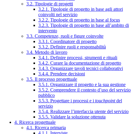
3.2. Tipologie di progetti
3.2.1. Tipologie di progetto in base agli attori
coinvolti nel servizio
3.2.2. Tipologie di progetto in base al focus
3.2.3. Tipologie di progetto in base all’ambito di
intervento
3.3. Competenze, ruoli e figure coinvolte
3.3.1. Coordinatore di progetto
3.3.2. Definire ruoli e responsabilità
3.4. Metodo di lavoro
3.4.1. Definire processi, strumenti e rituali
3.4.2. Curare la documentazione di progetto
3.4.3. Organizzare tavoli tecnici collaborativi
3.4.4. Prendere decisioni
3.5. Il processo progettuale
3.5.1. Organizzare il progetto e la sua gestione
3.5.2. Comprendere il contesto d’uso del servizio
pubblico
3.5.3. Progettare i processi e i
touchpoint
del
servizio
3.5.4. Realizzare l’interfaccia utente del servizio
3.5.5. Validare la soluzione ottenuta
4. Ricerca progettuale
4.1. Ricerca primaria
4.1.1. Interviste