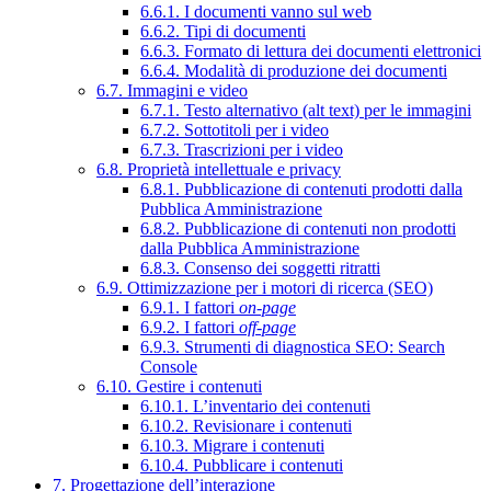
6.6.1. I documenti vanno sul web
6.6.2. Tipi di documenti
6.6.3. Formato di lettura dei documenti elettronici
6.6.4. Modalità di produzione dei documenti
6.7. Immagini e video
6.7.1. Testo alternativo (alt text) per le immagini
6.7.2. Sottotitoli per i video
6.7.3. Trascrizioni per i video
6.8. Proprietà intellettuale e privacy
6.8.1. Pubblicazione di contenuti prodotti dalla
Pubblica Amministrazione
6.8.2. Pubblicazione di contenuti non prodotti
dalla Pubblica Amministrazione
6.8.3. Consenso dei soggetti ritratti
6.9. Ottimizzazione per i motori di ricerca (SEO)
6.9.1. I fattori
on-page
6.9.2. I fattori
off-page
6.9.3. Strumenti di diagnostica SEO: Search
Console
6.10. Gestire i contenuti
6.10.1. L’inventario dei contenuti
6.10.2. Revisionare i contenuti
6.10.3. Migrare i contenuti
6.10.4. Pubblicare i contenuti
7. Progettazione dell’interazione