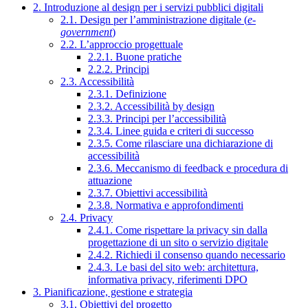
2. Introduzione al design per i servizi pubblici digitali
2.1. Design per l’amministrazione digitale (
e-
government
)
2.2. L’approccio progettuale
2.2.1. Buone pratiche
2.2.2. Principi
2.3. Accessibilità
2.3.1. Definizione
2.3.2. Accessibilità by design
2.3.3. Principi per l’accessibilità
2.3.4. Linee guida e criteri di successo
2.3.5. Come rilasciare una dichiarazione di
accessibilità
2.3.6. Meccanismo di feedback e procedura di
attuazione
2.3.7. Obiettivi accessibilità
2.3.8. Normativa e approfondimenti
2.4. Privacy
2.4.1. Come rispettare la privacy sin dalla
progettazione di un sito o servizio digitale
2.4.2. Richiedi il consenso quando necessario
2.4.3. Le basi del sito web: architettura,
informativa privacy, riferimenti DPO
3. Pianificazione, gestione e strategia
3.1. Obiettivi del progetto