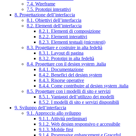
7.4. Wireframe
7.5. Prototipi interattivi
8. Progettazione dell’interfaccia
8.1. Obiettivi dell’interfaccia
8.2. Elementi dell’interfaccia
8.2.1. Elementi di composizione
8.2.2. Elementi interattivi
8.2.3. Elementi testuali (microtesti)
8.3. Progettare e costruire in alta fedeltà
8.3.1. Layout di pagina
8.3.2. Prototipi in alta fedeltà
8.4. Progettare con il design system .italia
8.4.1. Documentazione
8.4.2. Benefici del design system
8.4.3. Risorse operative
8.4.4. Come contribuire al design system .italia
8.5. Progettare con i modelli di sito e servizi
8.5.1. Vantaggi dell’utilizzo dei modelli
8.5.2. I modelli di sito e servizi disponibili
9. Sviluppo dell’interfaccia
9.1. Approccio allo sviluppo
9.1.1. Attività preliminari
9.1.2. Web design responsivo e accessibile
9.1.3. Mobile first
9.1.4. Progressive enhancement e Graceful