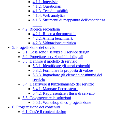
4.1.1. Interviste
4.1.2. Questionari
4.1.3. Test di usabilità
4.1.4. Web analytics
4.1.5. Strumenti di mappatura dell’esperienza
utente
4.2. Ricerca secondaria
4.2.1. Ricerca documentale
4.2.2. Analisi benchmark
4.2.3. Valutazione euristica
5. Progettazione dei servizi
5.1. Cosa sono i servizi e il service design
5.2. Progettare servizi pubblici digitali
5.3. Definire il modello di servizio
5.3.1. Identificare gli attori coinvolti
5.3.2. Formulare la proposta di valore
5.3.3. Inquadrare gli elementi costitutivi del
servizio
5.4. Descrivere il funzionamento del servizio
5.4.1. Mappare l’ecosistema
5.4.2. Rappresentare i flussi di servizio
5.5. Co-progettare le soluzioni
5.5.1. Workshop di co-progettazione
6. Progettazione dei contenuti
6.1. Cos’è il content design