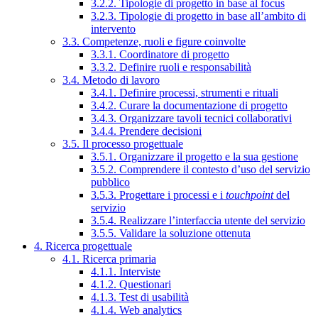
3.2.2. Tipologie di progetto in base al focus
3.2.3. Tipologie di progetto in base all’ambito di
intervento
3.3. Competenze, ruoli e figure coinvolte
3.3.1. Coordinatore di progetto
3.3.2. Definire ruoli e responsabilità
3.4. Metodo di lavoro
3.4.1. Definire processi, strumenti e rituali
3.4.2. Curare la documentazione di progetto
3.4.3. Organizzare tavoli tecnici collaborativi
3.4.4. Prendere decisioni
3.5. Il processo progettuale
3.5.1. Organizzare il progetto e la sua gestione
3.5.2. Comprendere il contesto d’uso del servizio
pubblico
3.5.3. Progettare i processi e i
touchpoint
del
servizio
3.5.4. Realizzare l’interfaccia utente del servizio
3.5.5. Validare la soluzione ottenuta
4. Ricerca progettuale
4.1. Ricerca primaria
4.1.1. Interviste
4.1.2. Questionari
4.1.3. Test di usabilità
4.1.4. Web analytics