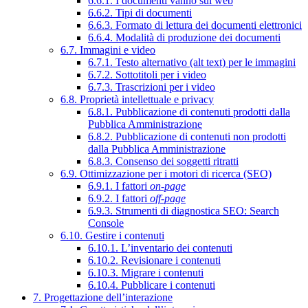
6.6.1. I documenti vanno sul web
6.6.2. Tipi di documenti
6.6.3. Formato di lettura dei documenti elettronici
6.6.4. Modalità di produzione dei documenti
6.7. Immagini e video
6.7.1. Testo alternativo (alt text) per le immagini
6.7.2. Sottotitoli per i video
6.7.3. Trascrizioni per i video
6.8. Proprietà intellettuale e privacy
6.8.1. Pubblicazione di contenuti prodotti dalla
Pubblica Amministrazione
6.8.2. Pubblicazione di contenuti non prodotti
dalla Pubblica Amministrazione
6.8.3. Consenso dei soggetti ritratti
6.9. Ottimizzazione per i motori di ricerca (SEO)
6.9.1. I fattori
on-page
6.9.2. I fattori
off-page
6.9.3. Strumenti di diagnostica SEO: Search
Console
6.10. Gestire i contenuti
6.10.1. L’inventario dei contenuti
6.10.2. Revisionare i contenuti
6.10.3. Migrare i contenuti
6.10.4. Pubblicare i contenuti
7. Progettazione dell’interazione