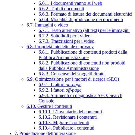
6.6.1. I documenti vanno sul web
6.6.2. Tipi di documenti
6.6.3. Formato di lettura dei documenti elettronici
6.6.4. Modalità di produzione dei documenti
6.7. Immagini e video
6.7.1. Testo alternativo (alt text) per le immagini
6.7.2. Sottotitoli per i video
6.7.3. Trascrizioni per i video
6.8. Proprietà intellettuale e privacy
6.8.1. Pubblicazione di contenuti prodotti dalla
Pubblica Amministrazione
6.8.2. Pubblicazione di contenuti non prodotti
dalla Pubblica Amministrazione
6.8.3. Consenso dei soggetti ritratti
6.9. Ottimizzazione per i motori di ricerca (SEO)
6.9.1. I fattori
on-page
6.9.2. I fattori
off-page
6.9.3. Strumenti di diagnostica SEO: Search
Console
6.10. Gestire i contenuti
6.10.1. L’inventario dei contenuti
6.10.2. Revisionare i contenuti
6.10.3. Migrare i contenuti
6.10.4. Pubblicare i contenuti
7. Progettazione dell’interazione