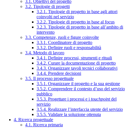
3.1. Obiettivi del progetto
3.2. Tipologie di progetti
3.2.1. Tipologie di progetto in base agli attori
coinvolti nel servizio
3.2.2. Tipologie di progetto in base al focus
3.2.3. Tipologie di progetto in base all’ambito di
intervento
3.3. Competenze, ruoli e figure coinvolte
3.3.1. Coordinatore di progetto
3.3.2. Definire ruoli e responsabilità
3.4. Metodo di lavoro
3.4.1. Definire processi, strumenti e rituali
3.4.2. Curare la documentazione di progetto
3.4.3. Organizzare tavoli tecnici collaborativi
3.4.4. Prendere decisioni
3.5. Il processo progettuale
3.5.1. Organizzare il progetto e la sua gestione
3.5.2. Comprendere il contesto d’uso del servizio
pubblico
3.5.3. Progettare i processi e i
touchpoint
del
servizio
3.5.4. Realizzare l’interfaccia utente del servizio
3.5.5. Validare la soluzione ottenuta
4. Ricerca progettuale
4.1. Ricerca primaria