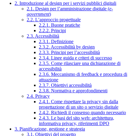
2. Introduzione al design per i servizi pubblici digitali
2.1. Design per l’amministrazione digitale (
e-
government
)
2.2. L’approccio progettuale
2.2.1. Buone pratiche
2.2.2. Principi
2.3. Accessibilità
2.3.1. Definizione
2.3.2. Accessibilità by design
2.3.3. Principi per l’accessibilità
2.3.4. Linee guida e criteri di successo
2.3.5. Come rilasciare una dichiarazione di
accessibilità
2.3.6. Meccanismo di feedback e procedura di
attuazione
2.3.7. Obiettivi accessibilità
2.3.8. Normativa e approfondimenti
2.4. Privacy
2.4.1. Come rispettare la privacy sin dalla
progettazione di un sito o servizio digitale
2.4.2. Richiedi il consenso quando necessario
2.4.3. Le basi del sito web: architettura,
informativa privacy, riferimenti DPO
3. Pianificazione, gestione e strategia
3.1. Obiettivi del progetto