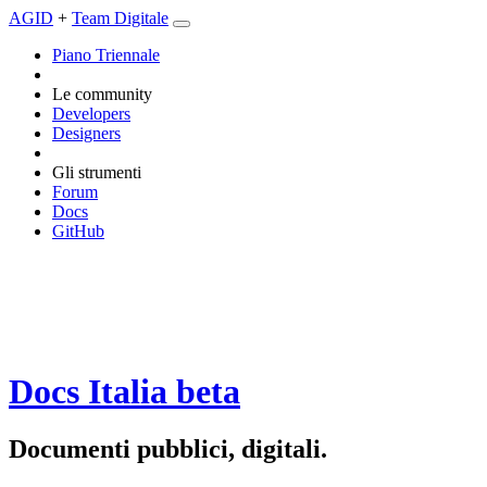
AGID
+
Team Digitale
Piano Triennale
Le community
Developers
Designers
Gli strumenti
Forum
Docs
GitHub
Docs Italia
beta
Documenti pubblici, digitali.