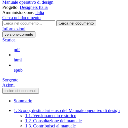
Manuale operativo di design
Progetto:
Designers Italia
Amministrazione:
italia
Cerca nel documento
Cerca nel documento
Informazioni
versione-corrente
Scarica
pdf
html
epub
Sorgente
Azioni
indice dei contenuti
Sommario
1. Scopo, destinatari e uso del Manuale operativo di design
1.1. Versionamento e storico
1.2. Consultazione del manuale
1.3. Contribuisci al manuale