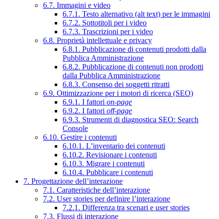
6.7. Immagini e video
6.7.1. Testo alternativo (alt text) per le immagini
6.7.2. Sottotitoli per i video
6.7.3. Trascrizioni per i video
6.8. Proprietà intellettuale e privacy
6.8.1. Pubblicazione di contenuti prodotti dalla
Pubblica Amministrazione
6.8.2. Pubblicazione di contenuti non prodotti
dalla Pubblica Amministrazione
6.8.3. Consenso dei soggetti ritratti
6.9. Ottimizzazione per i motori di ricerca (SEO)
6.9.1. I fattori
on-page
6.9.2. I fattori
off-page
6.9.3. Strumenti di diagnostica SEO: Search
Console
6.10. Gestire i contenuti
6.10.1. L’inventario dei contenuti
6.10.2. Revisionare i contenuti
6.10.3. Migrare i contenuti
6.10.4. Pubblicare i contenuti
7. Progettazione dell’interazione
7.1. Caratteristiche dell’interazione
7.2. User stories per definire l’interazione
7.2.1. Differenza tra scenari e user stories
7.3. Flussi di interazione