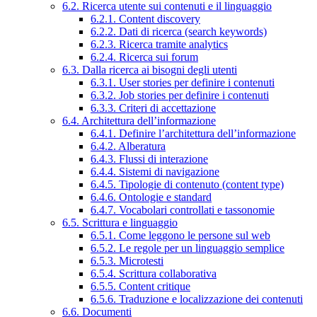
6.2. Ricerca utente sui contenuti e il linguaggio
6.2.1. Content discovery
6.2.2. Dati di ricerca (search keywords)
6.2.3. Ricerca tramite analytics
6.2.4. Ricerca sui forum
6.3. Dalla ricerca ai bisogni degli utenti
6.3.1. User stories per definire i contenuti
6.3.2. Job stories per definire i contenuti
6.3.3. Criteri di accettazione
6.4. Architettura dell’informazione
6.4.1. Definire l’architettura dell’informazione
6.4.2. Alberatura
6.4.3. Flussi di interazione
6.4.4. Sistemi di navigazione
6.4.5. Tipologie di contenuto (content type)
6.4.6. Ontologie e standard
6.4.7. Vocabolari controllati e tassonomie
6.5. Scrittura e linguaggio
6.5.1. Come leggono le persone sul web
6.5.2. Le regole per un linguaggio semplice
6.5.3. Microtesti
6.5.4. Scrittura collaborativa
6.5.5. Content critique
6.5.6. Traduzione e localizzazione dei contenuti
6.6. Documenti