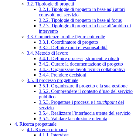
3.2. Tipologie di progetti
3.2.1. Tipologie di progetto in base agli attori
coinvolti nel servizio
3.2.2. Tipologie di progetto in base al focus
3.2.3. Tipologie di progetto in base all’ambito di
intervento
3.3. Competenze, ruoli e figure coinvolte
3.3.1. Coordinatore di progetto
3.3.2. Definire ruoli e responsabilità
3.4. Metodo di lavoro
3.4.1. Definire processi, strumenti e rituali
3.4.2. Curare la documentazione di progetto
3.4.3. Organizzare tavoli tecnici collaborativi
3.4.4. Prendere decisioni
3.5. Il processo progettuale
3.5.1. Organizzare il progetto e la sua gestione
3.5.2. Comprendere il contesto d’uso del servizio
pubblico
3.5.3. Progettare i processi e i
touchpoint
del
servizio
3.5.4. Realizzare l’interfaccia utente del servizio
3.5.5. Validare la soluzione ottenuta
4. Ricerca progettuale
4.1. Ricerca primaria
4.1.1. Interviste