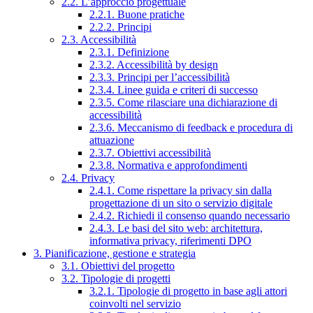
2.2. L’approccio progettuale
2.2.1. Buone pratiche
2.2.2. Principi
2.3. Accessibilità
2.3.1. Definizione
2.3.2. Accessibilità by design
2.3.3. Principi per l’accessibilità
2.3.4. Linee guida e criteri di successo
2.3.5. Come rilasciare una dichiarazione di
accessibilità
2.3.6. Meccanismo di feedback e procedura di
attuazione
2.3.7. Obiettivi accessibilità
2.3.8. Normativa e approfondimenti
2.4. Privacy
2.4.1. Come rispettare la privacy sin dalla
progettazione di un sito o servizio digitale
2.4.2. Richiedi il consenso quando necessario
2.4.3. Le basi del sito web: architettura,
informativa privacy, riferimenti DPO
3. Pianificazione, gestione e strategia
3.1. Obiettivi del progetto
3.2. Tipologie di progetti
3.2.1. Tipologie di progetto in base agli attori
coinvolti nel servizio