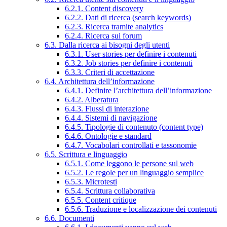
6.2.1. Content discovery
6.2.2. Dati di ricerca (search keywords)
6.2.3. Ricerca tramite analytics
6.2.4. Ricerca sui forum
6.3. Dalla ricerca ai bisogni degli utenti
6.3.1. User stories per definire i contenuti
6.3.2. Job stories per definire i contenuti
6.3.3. Criteri di accettazione
6.4. Architettura dell’informazione
6.4.1. Definire l’architettura dell’informazione
6.4.2. Alberatura
6.4.3. Flussi di interazione
6.4.4. Sistemi di navigazione
6.4.5. Tipologie di contenuto (content type)
6.4.6. Ontologie e standard
6.4.7. Vocabolari controllati e tassonomie
6.5. Scrittura e linguaggio
6.5.1. Come leggono le persone sul web
6.5.2. Le regole per un linguaggio semplice
6.5.3. Microtesti
6.5.4. Scrittura collaborativa
6.5.5. Content critique
6.5.6. Traduzione e localizzazione dei contenuti
6.6. Documenti