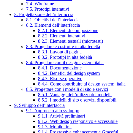
7.4. Wireframe
7.5. Prototipi interattivi
8. Progettazione dell’interfaccia
8.1. Obiettivi dell’interfaccia
8.2. Elementi dell’interfaccia
8.2.1. Elementi di composizione
8.2.2. Elementi interattivi
8.2.3. Elementi testuali (microtesti)
8.3. Progettare e costruire in alta fedeltà
8.3.1. Layout di pagina
8.3.2. Prototipi in alta fedeltà
8.4. Progettare con il design system .italia
8.4.1. Documentazione
8.4.2. Benefici del design system
8.4.3. Risorse operative
8.4.4. Come contribuire al design system .italia
8.5. Progettare con i modelli di sito e servizi
8.5.1. Vantaggi dell’utilizzo dei modelli
8.5.2. I modelli di sito e servizi disponibili
9. Sviluppo dell’interfaccia
9.1. Approccio allo sviluppo
9.1.1. Attività preliminari
9.1.2. Web design responsivo e accessibile
9.1.3. Mobile first
9.1.4. Progressive enhancement e Graceful