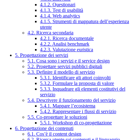
4.1.2. Questionari
4.1.3. Test di usabilità
4.1.4. Web analytics
4.1.5. Strumenti di mappatura dell’esperienza
utente
4.2. Ricerca secondaria
4.2.1. Ricerca documentale
4.2.2. Analisi benchmark
4.2.3. Valutazione euristica
5. Progettazione dei servizi
5.1. Cosa sono i servizi e il service design
5.2. Progettare servizi pubblici digitali
5.3. Definire il modello di servizio
5.3.1. Identificare gli attori coinvolti
5.3.2. Formulare la proposta di valore
5.3.3. Inquadrare gli elementi costitutivi del
servizio
5.4. Descrivere il funzionamento del servizio
5.4.1. Mappare l’ecosistema
5.4.2. Rappresentare i flussi di servizio
5.5. Co-progettare le soluzioni
5.5.1. Workshop di co-progettazione
6. Progettazione dei contenuti
6.1. Cos’è il content design
6.2. Ricerca utente sui contenuti e il linguaggio