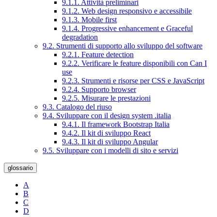
9.1.1. Attività preliminari
9.1.2. Web design responsivo e accessibile
9.1.3. Mobile first
9.1.4. Progressive enhancement e Graceful
degradation
9.2. Strumenti di supporto allo sviluppo del software
9.2.1. Feature detection
9.2.2. Verificare le feature disponibili con Can I
use
9.2.3. Strumenti e risorse per CSS e JavaScript
9.2.4. Supporto browser
9.2.5. Misurare le prestazioni
9.3. Catalogo del riuso
9.4. Sviluppare con il design system .italia
9.4.1. Il framework Bootstrap Italia
9.4.2. Il kit di sviluppo React
9.4.3. Il kit di sviluppo Angular
9.5. Sviluppare con i modelli di sito e servizi
glossario
A
B
C
D