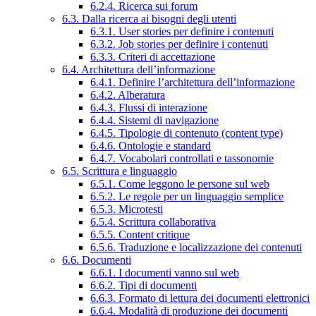
6.2.4. Ricerca sui forum
6.3. Dalla ricerca ai bisogni degli utenti
6.3.1. User stories per definire i contenuti
6.3.2. Job stories per definire i contenuti
6.3.3. Criteri di accettazione
6.4. Architettura dell’informazione
6.4.1. Definire l’architettura dell’informazione
6.4.2. Alberatura
6.4.3. Flussi di interazione
6.4.4. Sistemi di navigazione
6.4.5. Tipologie di contenuto (content type)
6.4.6. Ontologie e standard
6.4.7. Vocabolari controllati e tassonomie
6.5. Scrittura e linguaggio
6.5.1. Come leggono le persone sul web
6.5.2. Le regole per un linguaggio semplice
6.5.3. Microtesti
6.5.4. Scrittura collaborativa
6.5.5. Content critique
6.5.6. Traduzione e localizzazione dei contenuti
6.6. Documenti
6.6.1. I documenti vanno sul web
6.6.2. Tipi di documenti
6.6.3. Formato di lettura dei documenti elettronici
6.6.4. Modalità di produzione dei documenti