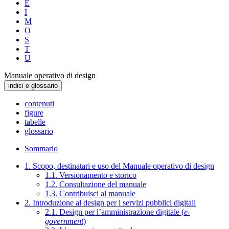
E
I
M
O
S
T
U
Manuale operativo di design
indici e glossario
contenuti
figure
tabelle
glossario
Sommario
1. Scopo, destinatari e uso del Manuale operativo di design
1.1. Versionamento e storico
1.2. Consultazione del manuale
1.3. Contribuisci al manuale
2. Introduzione al design per i servizi pubblici digitali
2.1. Design per l’amministrazione digitale (
e-
government
)