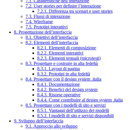
7.1. Caratteristiche dell’interazione
7.2. User stories per definire l’interazione
7.2.1. Differenza tra scenari e user stories
7.3. Flussi di interazione
7.4. Wireframe
7.5. Prototipi interattivi
8. Progettazione dell’interfaccia
8.1. Obiettivi dell’interfaccia
8.2. Elementi dell’interfaccia
8.2.1. Elementi di composizione
8.2.2. Elementi interattivi
8.2.3. Elementi testuali (microtesti)
8.3. Progettare e costruire in alta fedeltà
8.3.1. Layout di pagina
8.3.2. Prototipi in alta fedeltà
8.4. Progettare con il design system .italia
8.4.1. Documentazione
8.4.2. Benefici del design system
8.4.3. Risorse operative
8.4.4. Come contribuire al design system .italia
8.5. Progettare con i modelli di sito e servizi
8.5.1. Vantaggi dell’utilizzo dei modelli
8.5.2. I modelli di sito e servizi disponibili
9. Sviluppo dell’interfaccia
9.1. Approccio allo sviluppo