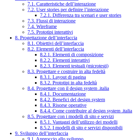
7.1. Caratteristiche dell’interazione
7.2. User stories per definire l’interazione
7.2.1. Differenza tra scenari e user stories
7.3. Flussi di interazione
7.4. Wireframe
7.5. Prototipi interattivi
8. Progettazione dell’interfaccia
8.1. Obiettivi dell’interfaccia
8.2. Elementi dell’interfaccia
8.2.1. Elementi di composizione
8.2.2. Elementi interattivi
8.2.3. Elementi testuali (microtesti)
8.3. Progettare e costruire in alta fedeltà
8.3.1. Layout di pagina
8.3.2. Prototipi in alta fedeltà
8.4. Progettare con il design system .italia
8.4.1. Documentazione
8.4.2. Benefici del design system
8.4.3. Risorse operative
8.4.4. Come contribuire al design system .italia
8.5. Progettare con i modelli di sito e servizi
8.5.1. Vantaggi dell’utilizzo dei modelli
8.5.2. I modelli di sito e servizi disponibili
9. Sviluppo dell’interfaccia
9.1. Approccio allo sviluppo