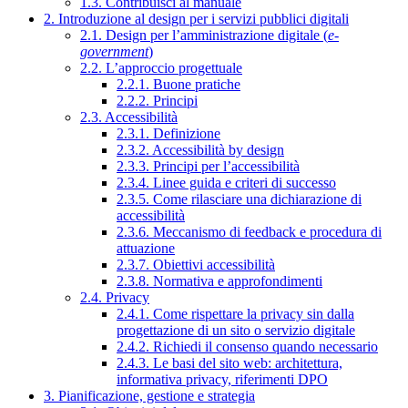
1.3. Contribuisci al manuale
2. Introduzione al design per i servizi pubblici digitali
2.1. Design per l’amministrazione digitale (
e-
government
)
2.2. L’approccio progettuale
2.2.1. Buone pratiche
2.2.2. Principi
2.3. Accessibilità
2.3.1. Definizione
2.3.2. Accessibilità by design
2.3.3. Principi per l’accessibilità
2.3.4. Linee guida e criteri di successo
2.3.5. Come rilasciare una dichiarazione di
accessibilità
2.3.6. Meccanismo di feedback e procedura di
attuazione
2.3.7. Obiettivi accessibilità
2.3.8. Normativa e approfondimenti
2.4. Privacy
2.4.1. Come rispettare la privacy sin dalla
progettazione di un sito o servizio digitale
2.4.2. Richiedi il consenso quando necessario
2.4.3. Le basi del sito web: architettura,
informativa privacy, riferimenti DPO
3. Pianificazione, gestione e strategia