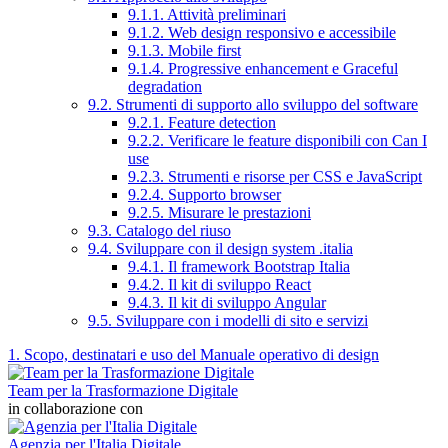
9.1.1. Attività preliminari
9.1.2. Web design responsivo e accessibile
9.1.3. Mobile first
9.1.4. Progressive enhancement e Graceful
degradation
9.2. Strumenti di supporto allo sviluppo del software
9.2.1. Feature detection
9.2.2. Verificare le feature disponibili con Can I
use
9.2.3. Strumenti e risorse per CSS e JavaScript
9.2.4. Supporto browser
9.2.5. Misurare le prestazioni
9.3. Catalogo del riuso
9.4. Sviluppare con il design system .italia
9.4.1. Il framework Bootstrap Italia
9.4.2. Il kit di sviluppo React
9.4.3. Il kit di sviluppo Angular
9.5. Sviluppare con i modelli di sito e servizi
1. Scopo, destinatari e uso del Manuale operativo di design
Team per la Trasformazione Digitale
in collaborazione con
Agenzia per l'Italia Digitale