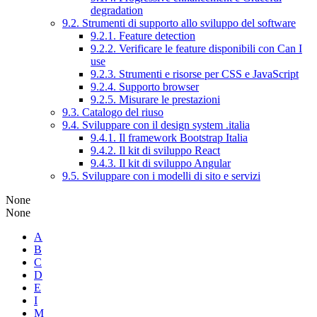
degradation
9.2. Strumenti di supporto allo sviluppo del software
9.2.1. Feature detection
9.2.2. Verificare le feature disponibili con Can I
use
9.2.3. Strumenti e risorse per CSS e JavaScript
9.2.4. Supporto browser
9.2.5. Misurare le prestazioni
9.3. Catalogo del riuso
9.4. Sviluppare con il design system .italia
9.4.1. Il framework Bootstrap Italia
9.4.2. Il kit di sviluppo React
9.4.3. Il kit di sviluppo Angular
9.5. Sviluppare con i modelli di sito e servizi
None
None
A
B
C
D
E
I
M