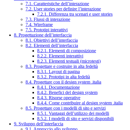
7.1. Caratteristiche dell’interazione
7.2. User stories per definire l’interazione
7.2.1. Differenza tra scenari e user stories
7.3. Flussi di interazione
7.4. Wireframe
7.5. Prototipi interattivi
8. Progettazione dell’interfaccia
8.1. Obiettivi dell’interfaccia
8.2. Elementi dell’interfaccia
8.2.1. Elementi di composizione
8.2.2. Elementi interattivi
8.2.3. Elementi testuali (microtesti)
8.3. Progettare e costruire in alta fedeltà
8.3.1. Layout di pagina
8.3.2. Prototipi in alta fedeltà
8.4. Progettare con il design system .italia
8.4.1. Documentazione
8.4.2. Benefici del design system
8.4.3. Risorse operative
8.4.4. Come contribuire al design system .italia
8.5. Progettare con i modelli di sito e servizi
8.5.1. Vantaggi dell’utilizzo dei modelli
8.5.2. I modelli di sito e servizi disponibili
9. Sviluppo dell’interfaccia
9.1. Approccio allo sviluppo