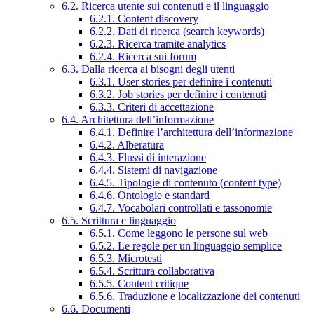
6.2. Ricerca utente sui contenuti e il linguaggio
6.2.1. Content discovery
6.2.2. Dati di ricerca (search keywords)
6.2.3. Ricerca tramite analytics
6.2.4. Ricerca sui forum
6.3. Dalla ricerca ai bisogni degli utenti
6.3.1. User stories per definire i contenuti
6.3.2. Job stories per definire i contenuti
6.3.3. Criteri di accettazione
6.4. Architettura dell’informazione
6.4.1. Definire l’architettura dell’informazione
6.4.2. Alberatura
6.4.3. Flussi di interazione
6.4.4. Sistemi di navigazione
6.4.5. Tipologie di contenuto (content type)
6.4.6. Ontologie e standard
6.4.7. Vocabolari controllati e tassonomie
6.5. Scrittura e linguaggio
6.5.1. Come leggono le persone sul web
6.5.2. Le regole per un linguaggio semplice
6.5.3. Microtesti
6.5.4. Scrittura collaborativa
6.5.5. Content critique
6.5.6. Traduzione e localizzazione dei contenuti
6.6. Documenti