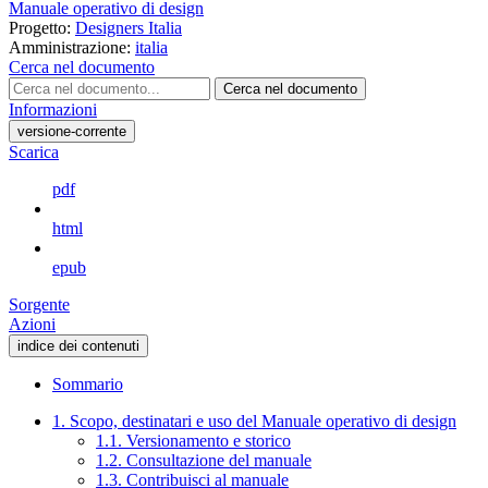
Manuale operativo di design
Progetto:
Designers Italia
Amministrazione:
italia
Cerca nel documento
Cerca nel documento
Informazioni
versione-corrente
Scarica
pdf
html
epub
Sorgente
Azioni
indice dei contenuti
Sommario
1. Scopo, destinatari e uso del Manuale operativo di design
1.1. Versionamento e storico
1.2. Consultazione del manuale
1.3. Contribuisci al manuale