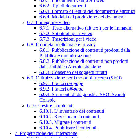
6.6.1. I documenti vanno sul web
6.6.2. Tipi di documenti
6.6.3. Formato di lettura dei documenti elettronici
6.6.4. Modalità di produzione dei documenti
6.7. Immagini e video
6.7.1. Testo alternativo (alt text) per le immagini
6.7.2. Sottotitoli per i video
6.7.3. Trascrizioni per i video
6.8. Proprietà intellettuale e privacy
6.8.1. Pubblicazione di contenuti prodotti dalla
Pubblica Amministrazione
6.8.2. Pubblicazione di contenuti non prodotti
dalla Pubblica Amministrazione
6.8.3. Consenso dei soggetti ritratti
6.9. Ottimizzazione per i motori di ricerca (SEO)
6.9.1. I fattori
on-page
6.9.2. I fattori
off-page
6.9.3. Strumenti di diagnostica SEO: Search
Console
6.10. Gestire i contenuti
6.10.1. L’inventario dei contenuti
6.10.2. Revisionare i contenuti
6.10.3. Migrare i contenuti
6.10.4. Pubblicare i contenuti
7. Progettazione dell’interazione