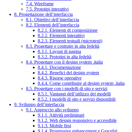
7.4. Wireframe
7.5. Prototipi interattivi
8. Progettazione dell’interfaccia
8.1. Obiettivi dell’interfaccia
8.2. Elementi dell’interfaccia
8.2.1. Elementi di composizione
8.2.2. Elementi interattivi
8.2.3. Elementi testuali (microtesti)
8.3. Progettare e costruire in alta fedeltà
8.3.1. Layout di pagina
8.3.2. Prototipi in alta fedeltà
8.4. Progettare con il design system .italia
8.4.1. Documentazione
8.4.2. Benefici del design system
8.4.3. Risorse operative
8.4.4. Come contribuire al design system .italia
8.5. Progettare con i modelli di sito e servizi
8.5.1. Vantaggi dell’utilizzo dei modelli
8.5.2. I modelli di sito e servizi disponibili
9. Sviluppo dell’interfaccia
9.1. Approccio allo sviluppo
9.1.1. Attività preliminari
9.1.2. Web design responsivo e accessibile
9.1.3. Mobile first
9.1.4. Progressive enhancement e Graceful