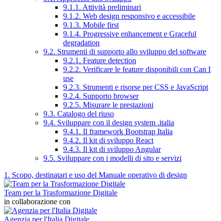
9.1.1. Attività preliminari
9.1.2. Web design responsivo e accessibile
9.1.3. Mobile first
9.1.4. Progressive enhancement e Graceful
degradation
9.2. Strumenti di supporto allo sviluppo del software
9.2.1. Feature detection
9.2.2. Verificare le feature disponibili con Can I
use
9.2.3. Strumenti e risorse per CSS e JavaScript
9.2.4. Supporto browser
9.2.5. Misurare le prestazioni
9.3. Catalogo del riuso
9.4. Sviluppare con il design system .italia
9.4.1. Il framework Bootstrap Italia
9.4.2. Il kit di sviluppo React
9.4.3. Il kit di sviluppo Angular
9.5. Sviluppare con i modelli di sito e servizi
1. Scopo, destinatari e uso del Manuale operativo di design
Team per la Trasformazione Digitale
in collaborazione con
Agenzia per l'Italia Digitale