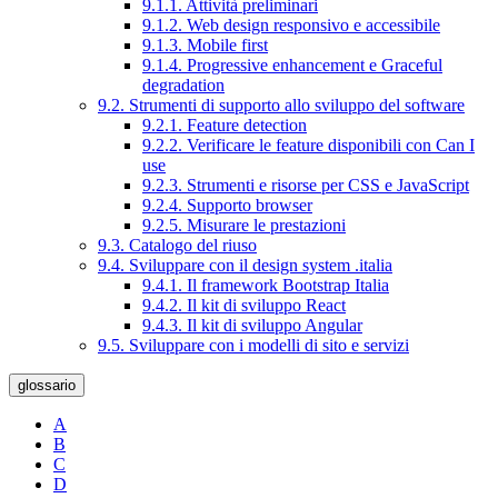
9.1.1. Attività preliminari
9.1.2. Web design responsivo e accessibile
9.1.3. Mobile first
9.1.4. Progressive enhancement e Graceful
degradation
9.2. Strumenti di supporto allo sviluppo del software
9.2.1. Feature detection
9.2.2. Verificare le feature disponibili con Can I
use
9.2.3. Strumenti e risorse per CSS e JavaScript
9.2.4. Supporto browser
9.2.5. Misurare le prestazioni
9.3. Catalogo del riuso
9.4. Sviluppare con il design system .italia
9.4.1. Il framework Bootstrap Italia
9.4.2. Il kit di sviluppo React
9.4.3. Il kit di sviluppo Angular
9.5. Sviluppare con i modelli di sito e servizi
glossario
A
B
C
D