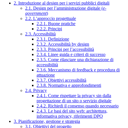
2. Introduzione al design per i servizi pubblici digitali
2.1. Design per l’amministrazione digitale (
e-
government
)
2.2. L’approccio progettuale
2.2.1. Buone pratiche
2.2.2. Principi
2.3. Accessibilità
2.3.1. Definizione
2.3.2. Accessibilità by design
2.3.3. Principi per l’accessibilità
2.3.4. Linee guida e criteri di successo
2.3.5. Come rilasciare una dichiarazione di
accessibilità
2.3.6. Meccanismo di feedback e procedura di
attuazione
2.3.7. Obiettivi accessibilità
2.3.8. Normativa e approfondimenti
2.4. Privacy
2.4.1. Come rispettare la privacy sin dalla
progettazione di un sito o servizio digitale
2.4.2. Richiedi il consenso quando necessario
2.4.3. Le basi del sito web: architettura,
informativa privacy, riferimenti DPO
3. Pianificazione, gestione e strategia
3.1. Obiettivi del progetto