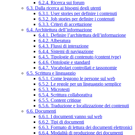
6.2.4. Ricerca sui forum
6.3. Dalla ricerca ai bisogni degli utenti
6.3.1. User stories per definire i contenuti
6.3.2. Job stories per definire i contenuti
6.3.3. Criteri di accettazione
6.4. Architettura dell’informazione
6.4.1. Definire l’architettura dell’informazione
6.4.2. Alberatura
6.4.3. Flussi di interazione
6.4.4. Sistemi di navigazione
6.4.5. Tipologie di contenuto (content type)
6.4.6. Ontologie e standard
6.4.7. Vocabolari controllati e tassonomie
6.5. Scrittura e linguaggio
6.5.1. Come leggono le persone sul web
6.5.2. Le regole per un linguaggio semplice
6.5.3. Microtesti
6.5.4. Scrittura collaborativa
6.5.5. Content critique
6.5.6. Traduzione e localizzazione dei contenuti
6.6. Documenti
6.6.1. I documenti vanno sul web
6.6.2. Tipi di documenti
6.6.3. Formato di lettura dei documenti elettronici
6.6.4. Modalità di produzione dei documenti