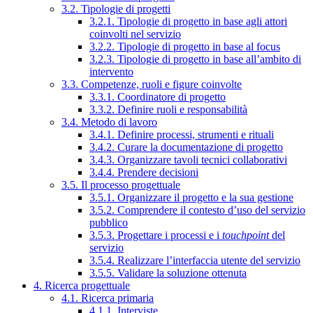
3.2. Tipologie di progetti
3.2.1. Tipologie di progetto in base agli attori
coinvolti nel servizio
3.2.2. Tipologie di progetto in base al focus
3.2.3. Tipologie di progetto in base all’ambito di
intervento
3.3. Competenze, ruoli e figure coinvolte
3.3.1. Coordinatore di progetto
3.3.2. Definire ruoli e responsabilità
3.4. Metodo di lavoro
3.4.1. Definire processi, strumenti e rituali
3.4.2. Curare la documentazione di progetto
3.4.3. Organizzare tavoli tecnici collaborativi
3.4.4. Prendere decisioni
3.5. Il processo progettuale
3.5.1. Organizzare il progetto e la sua gestione
3.5.2. Comprendere il contesto d’uso del servizio
pubblico
3.5.3. Progettare i processi e i
touchpoint
del
servizio
3.5.4. Realizzare l’interfaccia utente del servizio
3.5.5. Validare la soluzione ottenuta
4. Ricerca progettuale
4.1. Ricerca primaria
4.1.1. Interviste