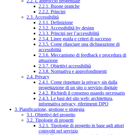
2.2. L’approccio progettuale
2.2.1. Buone pratiche
2.2.2. Principi
2.3. Accessibilità
2.3.1. Definizione
2.3.2. Accessibilità by design
2.3.3. Principi per l’accessibilità
2.3.4. Linee guida e criteri di successo
2.3.5. Come rilasciare una dichiarazione di
accessibilità
2.3.6. Meccanismo di feedback e procedura di
attuazione
2.3.7. Obiettivi accessibilità
2.3.8. Normativa e approfondimenti
2.4. Privacy
2.4.1. Come rispettare la privacy sin dalla
progettazione di un sito o servizio digitale
2.4.2. Richiedi il consenso quando necessario
2.4.3. Le basi del sito web: architettura,
informativa privacy, riferimenti DPO
3. Pianificazione, gestione e strategia
3.1. Obiettivi del progetto
3.2. Tipologie di progetti
3.2.1. Tipologie di progetto in base agli attori
coinvolti nel servizio