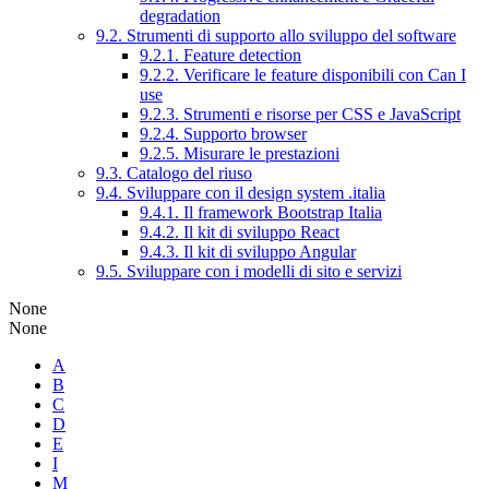
degradation
9.2. Strumenti di supporto allo sviluppo del software
9.2.1. Feature detection
9.2.2. Verificare le feature disponibili con Can I
use
9.2.3. Strumenti e risorse per CSS e JavaScript
9.2.4. Supporto browser
9.2.5. Misurare le prestazioni
9.3. Catalogo del riuso
9.4. Sviluppare con il design system .italia
9.4.1. Il framework Bootstrap Italia
9.4.2. Il kit di sviluppo React
9.4.3. Il kit di sviluppo Angular
9.5. Sviluppare con i modelli di sito e servizi
None
None
A
B
C
D
E
I
M