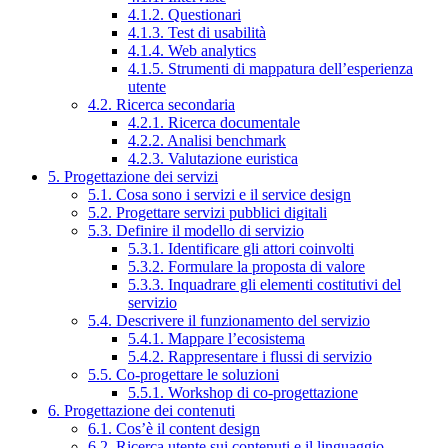
4.1.2. Questionari
4.1.3. Test di usabilità
4.1.4. Web analytics
4.1.5. Strumenti di mappatura dell’esperienza
utente
4.2. Ricerca secondaria
4.2.1. Ricerca documentale
4.2.2. Analisi benchmark
4.2.3. Valutazione euristica
5. Progettazione dei servizi
5.1. Cosa sono i servizi e il service design
5.2. Progettare servizi pubblici digitali
5.3. Definire il modello di servizio
5.3.1. Identificare gli attori coinvolti
5.3.2. Formulare la proposta di valore
5.3.3. Inquadrare gli elementi costitutivi del
servizio
5.4. Descrivere il funzionamento del servizio
5.4.1. Mappare l’ecosistema
5.4.2. Rappresentare i flussi di servizio
5.5. Co-progettare le soluzioni
5.5.1. Workshop di co-progettazione
6. Progettazione dei contenuti
6.1. Cos’è il content design
6.2. Ricerca utente sui contenuti e il linguaggio