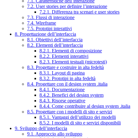
7.1. Caratteristiche dell’interazione
7.2. User stories per definire l’interazione
7.2.1. Differenza tra scenari e user stories
7.3. Flussi di interazione
7.4. Wireframe
7.5. Prototipi interattivi
8. Progettazione dell’interfaccia
8.1. Obiettivi dell’interfaccia
8.2. Elementi dell’interfaccia
8.2.1. Elementi di composizione
8.2.2. Elementi interattivi
8.2.3. Elementi testuali (microtesti)
8.3. Progettare e costruire in alta fedeltà
8.3.1. Layout di pagina
8.3.2. Prototipi in alta fedeltà
8.4. Progettare con il design system .italia
8.4.1. Documentazione
8.4.2. Benefici del design system
8.4.3. Risorse operative
8.4.4. Come contribuire al design system .italia
8.5. Progettare con i modelli di sito e servizi
8.5.1. Vantaggi dell’utilizzo dei modelli
8.5.2. I modelli di sito e servizi disponibili
9. Sviluppo dell’interfaccia
9.1. Approccio allo sviluppo