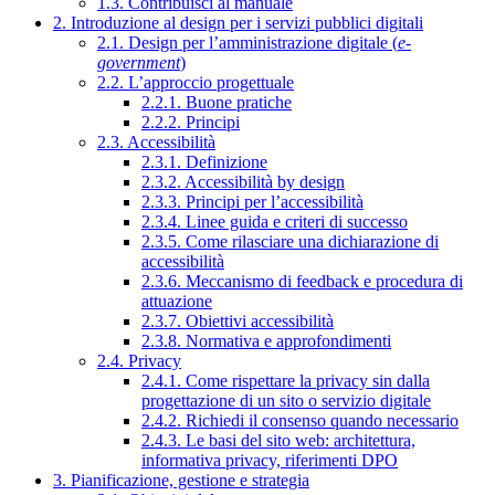
1.3. Contribuisci al manuale
2. Introduzione al design per i servizi pubblici digitali
2.1. Design per l’amministrazione digitale (
e-
government
)
2.2. L’approccio progettuale
2.2.1. Buone pratiche
2.2.2. Principi
2.3. Accessibilità
2.3.1. Definizione
2.3.2. Accessibilità by design
2.3.3. Principi per l’accessibilità
2.3.4. Linee guida e criteri di successo
2.3.5. Come rilasciare una dichiarazione di
accessibilità
2.3.6. Meccanismo di feedback e procedura di
attuazione
2.3.7. Obiettivi accessibilità
2.3.8. Normativa e approfondimenti
2.4. Privacy
2.4.1. Come rispettare la privacy sin dalla
progettazione di un sito o servizio digitale
2.4.2. Richiedi il consenso quando necessario
2.4.3. Le basi del sito web: architettura,
informativa privacy, riferimenti DPO
3. Pianificazione, gestione e strategia