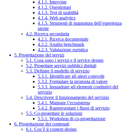
4.1.1. Interviste
4.1.2. Questionari
4.1.3. Test di usabilità
4.1.4. Web analytics
4.1.5. Strumenti di mappatura dell’esperienza
utente
4.2. Ricerca secondaria
4.2.1. Ricerca documentale
4.2.2. Analisi benchmark
4.2.3. Valutazione euristica
5. Progettazione dei servizi
5.1. Cosa sono i servizi e il service design
5.2. Progettare servizi pubblici digitali
5.3. Definire il modello di servizio
5.3.1. Identificare gli attori coinvolti
5.3.2. Formulare la proposta di valore
5.3.3. Inquadrare gli elementi costitutivi del
servizio
5.4. Descrivere il funzionamento del servizio
5.4.1. Mappare l’ecosistema
5.4.2. Rappresentare i flussi di servizio
5.5. Co-progettare le soluzioni
5.5.1. Workshop di co-progettazione
6. Progettazione dei contenuti
6.1. Cos’è il content design