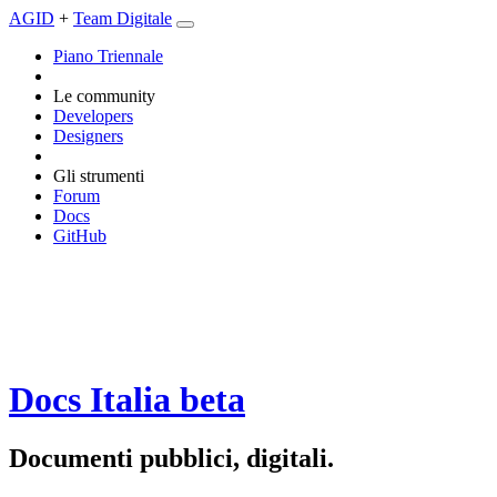
AGID
+
Team Digitale
Piano Triennale
Le community
Developers
Designers
Gli strumenti
Forum
Docs
GitHub
Docs Italia
beta
Documenti pubblici, digitali.