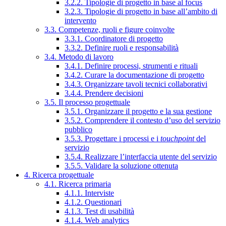
3.2.2. Tipologie di progetto in base al focus
3.2.3. Tipologie di progetto in base all’ambito di
intervento
3.3. Competenze, ruoli e figure coinvolte
3.3.1. Coordinatore di progetto
3.3.2. Definire ruoli e responsabilità
3.4. Metodo di lavoro
3.4.1. Definire processi, strumenti e rituali
3.4.2. Curare la documentazione di progetto
3.4.3. Organizzare tavoli tecnici collaborativi
3.4.4. Prendere decisioni
3.5. Il processo progettuale
3.5.1. Organizzare il progetto e la sua gestione
3.5.2. Comprendere il contesto d’uso del servizio
pubblico
3.5.3. Progettare i processi e i
touchpoint
del
servizio
3.5.4. Realizzare l’interfaccia utente del servizio
3.5.5. Validare la soluzione ottenuta
4. Ricerca progettuale
4.1. Ricerca primaria
4.1.1. Interviste
4.1.2. Questionari
4.1.3. Test di usabilità
4.1.4. Web analytics