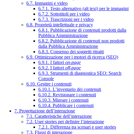
6.7. Immagini e video
6.7.1. Testo alternativo (alt text) per le immagini
6.7.2. Sottotitoli per i video
6.7.3. Trascrizioni per i video
6.8. Proprietà intellettuale e privacy
6.8.1. Pubblicazione di contenuti prodotti dalla
Pubblica Amministrazione
6.8.2. Pubblicazione di contenuti non prodotti
dalla Pubblica Amministrazione
6.8.3. Consenso dei soggetti ritratti
6.9. Ottimizzazione per i motori di ricerca (SEO)
6.9.1. I fattori
on-page
6.9.2. I fattori
off-page
6.9.3. Strumenti di diagnostica SEO: Search
Console
6.10. Gestire i contenuti
6.10.1. L’inventario dei contenuti
6.10.2. Revisionare i contenuti
6.10.3. Migrare i contenuti
6.10.4. Pubblicare i contenuti
7. Progettazione dell’interazione
7.1. Caratteristiche dell’interazione
7.2. User stories per definire l’interazione
7.2.1. Differenza tra scenari e user stories
7.3. Flussi di interazione