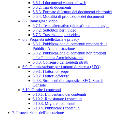
6.6.1. I documenti vanno sul web
6.6.2. Tipi di documenti
6.6.3. Formato di lettura dei documenti elettronici
6.6.4. Modalità di produzione dei documenti
6.7. Immagini e video
6.7.1. Testo alternativo (alt text) per le immagini
6.7.2. Sottotitoli per i video
6.7.3. Trascrizioni per i video
6.8. Proprietà intellettuale e privacy
6.8.1. Pubblicazione di contenuti prodotti dalla
Pubblica Amministrazione
6.8.2. Pubblicazione di contenuti non prodotti
dalla Pubblica Amministrazione
6.8.3. Consenso dei soggetti ritratti
6.9. Ottimizzazione per i motori di ricerca (SEO)
6.9.1. I fattori
on-page
6.9.2. I fattori
off-page
6.9.3. Strumenti di diagnostica SEO: Search
Console
6.10. Gestire i contenuti
6.10.1. L’inventario dei contenuti
6.10.2. Revisionare i contenuti
6.10.3. Migrare i contenuti
6.10.4. Pubblicare i contenuti
7. Progettazione dell’interazione