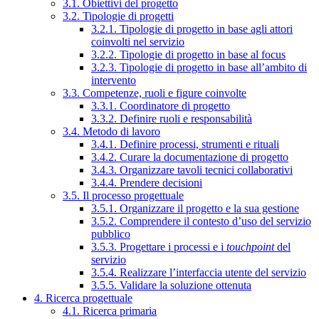
3.1. Obiettivi del progetto
3.2. Tipologie di progetti
3.2.1. Tipologie di progetto in base agli attori
coinvolti nel servizio
3.2.2. Tipologie di progetto in base al focus
3.2.3. Tipologie di progetto in base all’ambito di
intervento
3.3. Competenze, ruoli e figure coinvolte
3.3.1. Coordinatore di progetto
3.3.2. Definire ruoli e responsabilità
3.4. Metodo di lavoro
3.4.1. Definire processi, strumenti e rituali
3.4.2. Curare la documentazione di progetto
3.4.3. Organizzare tavoli tecnici collaborativi
3.4.4. Prendere decisioni
3.5. Il processo progettuale
3.5.1. Organizzare il progetto e la sua gestione
3.5.2. Comprendere il contesto d’uso del servizio
pubblico
3.5.3. Progettare i processi e i
touchpoint
del
servizio
3.5.4. Realizzare l’interfaccia utente del servizio
3.5.5. Validare la soluzione ottenuta
4. Ricerca progettuale
4.1. Ricerca primaria