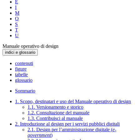
E
I
M
O
S
T
U
Manuale operativo di design
indici e glossario
contenuti
figure
tabelle
glossario
Sommario
1. Scopo, destinatari e uso del Manuale operativo di design
1.1. Versionamento e storico
1.2. Consultazione del manuale
1.3. Contribuisci al manuale
2. Introduzione al design per i servizi pubblici digitali
2.1. Design per l’amministrazione digitale (
e-
government
)