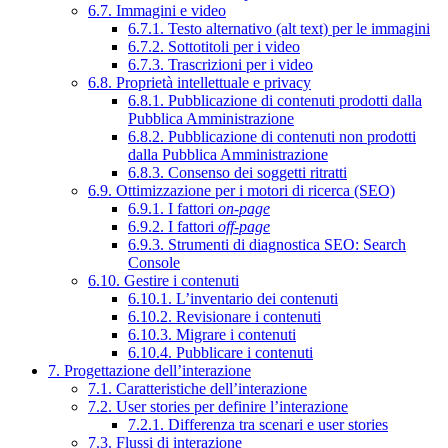
6.7. Immagini e video
6.7.1. Testo alternativo (alt text) per le immagini
6.7.2. Sottotitoli per i video
6.7.3. Trascrizioni per i video
6.8. Proprietà intellettuale e privacy
6.8.1. Pubblicazione di contenuti prodotti dalla
Pubblica Amministrazione
6.8.2. Pubblicazione di contenuti non prodotti
dalla Pubblica Amministrazione
6.8.3. Consenso dei soggetti ritratti
6.9. Ottimizzazione per i motori di ricerca (SEO)
6.9.1. I fattori
on-page
6.9.2. I fattori
off-page
6.9.3. Strumenti di diagnostica SEO: Search
Console
6.10. Gestire i contenuti
6.10.1. L’inventario dei contenuti
6.10.2. Revisionare i contenuti
6.10.3. Migrare i contenuti
6.10.4. Pubblicare i contenuti
7. Progettazione dell’interazione
7.1. Caratteristiche dell’interazione
7.2. User stories per definire l’interazione
7.2.1. Differenza tra scenari e user stories
7.3. Flussi di interazione