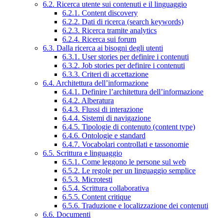
6.2. Ricerca utente sui contenuti e il linguaggio
6.2.1. Content discovery
6.2.2. Dati di ricerca (search keywords)
6.2.3. Ricerca tramite analytics
6.2.4. Ricerca sui forum
6.3. Dalla ricerca ai bisogni degli utenti
6.3.1. User stories per definire i contenuti
6.3.2. Job stories per definire i contenuti
6.3.3. Criteri di accettazione
6.4. Architettura dell’informazione
6.4.1. Definire l’architettura dell’informazione
6.4.2. Alberatura
6.4.3. Flussi di interazione
6.4.4. Sistemi di navigazione
6.4.5. Tipologie di contenuto (content type)
6.4.6. Ontologie e standard
6.4.7. Vocabolari controllati e tassonomie
6.5. Scrittura e linguaggio
6.5.1. Come leggono le persone sul web
6.5.2. Le regole per un linguaggio semplice
6.5.3. Microtesti
6.5.4. Scrittura collaborativa
6.5.5. Content critique
6.5.6. Traduzione e localizzazione dei contenuti
6.6. Documenti