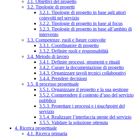
3.1. Obiettivi del progetto
3.2. Tipologie di progetti
3.2.1. Tipologie di progetto in base agli attori
coinvolti nel servizio
3.2.2. Tipologie di progetto in base al focus
3.2.3. Tipologie di progetto in base all’ambito di
intervento
3.3. Competenze, ruoli e figure coinvolte
3.3.1. Coordinatore di progetto
3.3.2. Definire ruoli e responsabilità
3.4. Metodo di lavoro
3.4.1. Definire processi, strumenti e rituali
3.4.2. Curare la documentazione di progetto
3.4.3. Organizzare tavoli tecnici collaborativi
3.4.4. Prendere decisioni
3.5. Il processo progettuale
3.5.1. Organizzare il progetto e la sua gestione
3.5.2. Comprendere il contesto d’uso del servizio
pubblico
3.5.3. Progettare i processi e i
touchpoint
del
servizio
3.5.4. Realizzare l’interfaccia utente del servizio
3.5.5. Validare la soluzione ottenuta
4. Ricerca progettuale
4.1. Ricerca primaria