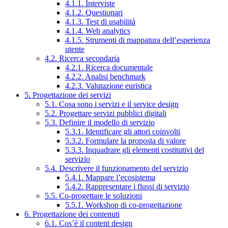
4.1.1. Interviste
4.1.2. Questionari
4.1.3. Test di usabilità
4.1.4. Web analytics
4.1.5. Strumenti di mappatura dell’esperienza
utente
4.2. Ricerca secondaria
4.2.1. Ricerca documentale
4.2.2. Analisi benchmark
4.2.3. Valutazione euristica
5. Progettazione dei servizi
5.1. Cosa sono i servizi e il service design
5.2. Progettare servizi pubblici digitali
5.3. Definire il modello di servizio
5.3.1. Identificare gli attori coinvolti
5.3.2. Formulare la proposta di valore
5.3.3. Inquadrare gli elementi costitutivi del
servizio
5.4. Descrivere il funzionamento del servizio
5.4.1. Mappare l’ecosistema
5.4.2. Rappresentare i flussi di servizio
5.5. Co-progettare le soluzioni
5.5.1. Workshop di co-progettazione
6. Progettazione dei contenuti
6.1. Cos’è il content design