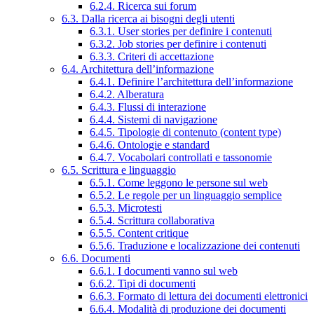
6.2.4. Ricerca sui forum
6.3. Dalla ricerca ai bisogni degli utenti
6.3.1. User stories per definire i contenuti
6.3.2. Job stories per definire i contenuti
6.3.3. Criteri di accettazione
6.4. Architettura dell’informazione
6.4.1. Definire l’architettura dell’informazione
6.4.2. Alberatura
6.4.3. Flussi di interazione
6.4.4. Sistemi di navigazione
6.4.5. Tipologie di contenuto (content type)
6.4.6. Ontologie e standard
6.4.7. Vocabolari controllati e tassonomie
6.5. Scrittura e linguaggio
6.5.1. Come leggono le persone sul web
6.5.2. Le regole per un linguaggio semplice
6.5.3. Microtesti
6.5.4. Scrittura collaborativa
6.5.5. Content critique
6.5.6. Traduzione e localizzazione dei contenuti
6.6. Documenti
6.6.1. I documenti vanno sul web
6.6.2. Tipi di documenti
6.6.3. Formato di lettura dei documenti elettronici
6.6.4. Modalità di produzione dei documenti