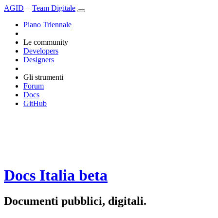
AGID
+
Team Digitale
Piano Triennale
Le community
Developers
Designers
Gli strumenti
Forum
Docs
GitHub
Docs Italia
beta
Documenti pubblici, digitali.