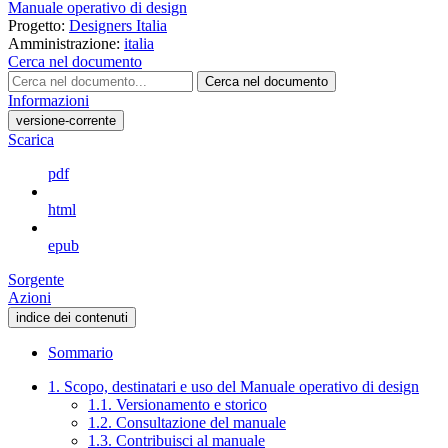
Manuale operativo di design
Progetto:
Designers Italia
Amministrazione:
italia
Cerca nel documento
Cerca nel documento
Informazioni
versione-corrente
Scarica
pdf
html
epub
Sorgente
Azioni
indice dei contenuti
Sommario
1. Scopo, destinatari e uso del Manuale operativo di design
1.1. Versionamento e storico
1.2. Consultazione del manuale
1.3. Contribuisci al manuale