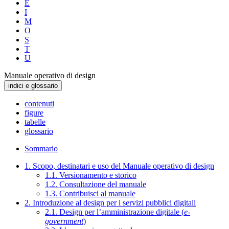
E
I
M
O
S
T
U
Manuale operativo di design
indici e glossario
contenuti
figure
tabelle
glossario
Sommario
1. Scopo, destinatari e uso del Manuale operativo di design
1.1. Versionamento e storico
1.2. Consultazione del manuale
1.3. Contribuisci al manuale
2. Introduzione al design per i servizi pubblici digitali
2.1. Design per l’amministrazione digitale (
e-
government
)