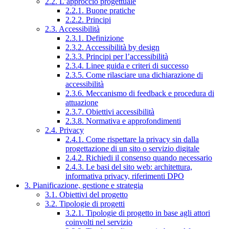
2.2. L’approccio progettuale
2.2.1. Buone pratiche
2.2.2. Principi
2.3. Accessibilità
2.3.1. Definizione
2.3.2. Accessibilità by design
2.3.3. Principi per l’accessibilità
2.3.4. Linee guida e criteri di successo
2.3.5. Come rilasciare una dichiarazione di
accessibilità
2.3.6. Meccanismo di feedback e procedura di
attuazione
2.3.7. Obiettivi accessibilità
2.3.8. Normativa e approfondimenti
2.4. Privacy
2.4.1. Come rispettare la privacy sin dalla
progettazione di un sito o servizio digitale
2.4.2. Richiedi il consenso quando necessario
2.4.3. Le basi del sito web: architettura,
informativa privacy, riferimenti DPO
3. Pianificazione, gestione e strategia
3.1. Obiettivi del progetto
3.2. Tipologie di progetti
3.2.1. Tipologie di progetto in base agli attori
coinvolti nel servizio