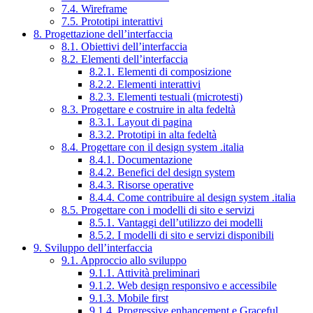
7.4. Wireframe
7.5. Prototipi interattivi
8. Progettazione dell’interfaccia
8.1. Obiettivi dell’interfaccia
8.2. Elementi dell’interfaccia
8.2.1. Elementi di composizione
8.2.2. Elementi interattivi
8.2.3. Elementi testuali (microtesti)
8.3. Progettare e costruire in alta fedeltà
8.3.1. Layout di pagina
8.3.2. Prototipi in alta fedeltà
8.4. Progettare con il design system .italia
8.4.1. Documentazione
8.4.2. Benefici del design system
8.4.3. Risorse operative
8.4.4. Come contribuire al design system .italia
8.5. Progettare con i modelli di sito e servizi
8.5.1. Vantaggi dell’utilizzo dei modelli
8.5.2. I modelli di sito e servizi disponibili
9. Sviluppo dell’interfaccia
9.1. Approccio allo sviluppo
9.1.1. Attività preliminari
9.1.2. Web design responsivo e accessibile
9.1.3. Mobile first
9.1.4. Progressive enhancement e Graceful