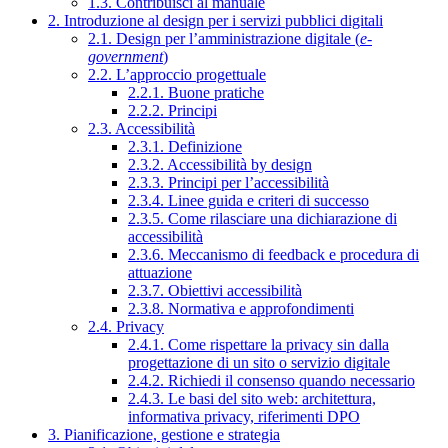
1.3. Contribuisci al manuale
2. Introduzione al design per i servizi pubblici digitali
2.1. Design per l’amministrazione digitale (
e-
government
)
2.2. L’approccio progettuale
2.2.1. Buone pratiche
2.2.2. Principi
2.3. Accessibilità
2.3.1. Definizione
2.3.2. Accessibilità by design
2.3.3. Principi per l’accessibilità
2.3.4. Linee guida e criteri di successo
2.3.5. Come rilasciare una dichiarazione di
accessibilità
2.3.6. Meccanismo di feedback e procedura di
attuazione
2.3.7. Obiettivi accessibilità
2.3.8. Normativa e approfondimenti
2.4. Privacy
2.4.1. Come rispettare la privacy sin dalla
progettazione di un sito o servizio digitale
2.4.2. Richiedi il consenso quando necessario
2.4.3. Le basi del sito web: architettura,
informativa privacy, riferimenti DPO
3. Pianificazione, gestione e strategia