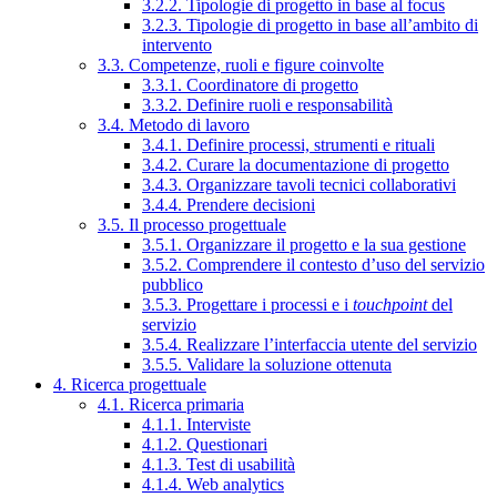
3.2.2. Tipologie di progetto in base al focus
3.2.3. Tipologie di progetto in base all’ambito di
intervento
3.3. Competenze, ruoli e figure coinvolte
3.3.1. Coordinatore di progetto
3.3.2. Definire ruoli e responsabilità
3.4. Metodo di lavoro
3.4.1. Definire processi, strumenti e rituali
3.4.2. Curare la documentazione di progetto
3.4.3. Organizzare tavoli tecnici collaborativi
3.4.4. Prendere decisioni
3.5. Il processo progettuale
3.5.1. Organizzare il progetto e la sua gestione
3.5.2. Comprendere il contesto d’uso del servizio
pubblico
3.5.3. Progettare i processi e i
touchpoint
del
servizio
3.5.4. Realizzare l’interfaccia utente del servizio
3.5.5. Validare la soluzione ottenuta
4. Ricerca progettuale
4.1. Ricerca primaria
4.1.1. Interviste
4.1.2. Questionari
4.1.3. Test di usabilità
4.1.4. Web analytics