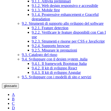
9.1.1. Attività preliminari
9.1.2. Web design responsivo e accessibile
9.1.3. Mobile first
9.1.4. Progressive enhancement e Graceful
degradation
9.2. Strumenti di supporto allo sviluppo del software
9.2.1. Feature detection
9.2.2. Verificare le feature disponibili con Can I
use
9.2.3. Strumenti e risorse per CSS e JavaScript
9.2.4. Supporto browser
9.2.5. Misurare le prestazioni
9.3. Catalogo del riuso
9.4. Sviluppare con il design system .italia
9.4.1. Il framework Bootstrap Italia
9.4.2. Il kit di sviluppo React
9.4.3. Il kit di sviluppo Angular
9.5. Sviluppare con i modelli di sito e servizi
glossario
A
B
C
D