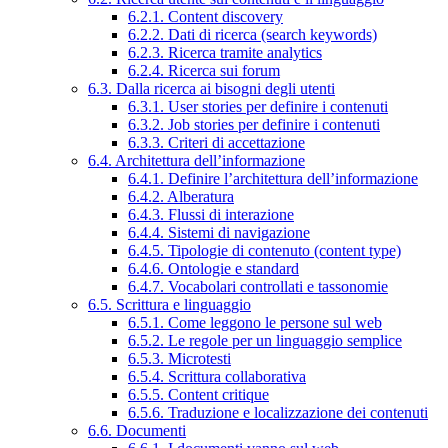
6.2.1. Content discovery
6.2.2. Dati di ricerca (search keywords)
6.2.3. Ricerca tramite analytics
6.2.4. Ricerca sui forum
6.3. Dalla ricerca ai bisogni degli utenti
6.3.1. User stories per definire i contenuti
6.3.2. Job stories per definire i contenuti
6.3.3. Criteri di accettazione
6.4. Architettura dell’informazione
6.4.1. Definire l’architettura dell’informazione
6.4.2. Alberatura
6.4.3. Flussi di interazione
6.4.4. Sistemi di navigazione
6.4.5. Tipologie di contenuto (content type)
6.4.6. Ontologie e standard
6.4.7. Vocabolari controllati e tassonomie
6.5. Scrittura e linguaggio
6.5.1. Come leggono le persone sul web
6.5.2. Le regole per un linguaggio semplice
6.5.3. Microtesti
6.5.4. Scrittura collaborativa
6.5.5. Content critique
6.5.6. Traduzione e localizzazione dei contenuti
6.6. Documenti