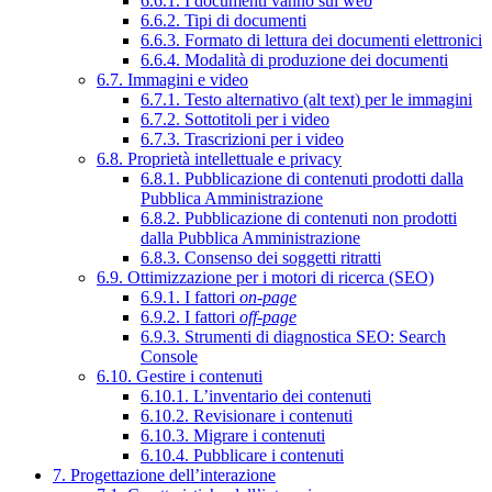
6.6.1. I documenti vanno sul web
6.6.2. Tipi di documenti
6.6.3. Formato di lettura dei documenti elettronici
6.6.4. Modalità di produzione dei documenti
6.7. Immagini e video
6.7.1. Testo alternativo (alt text) per le immagini
6.7.2. Sottotitoli per i video
6.7.3. Trascrizioni per i video
6.8. Proprietà intellettuale e privacy
6.8.1. Pubblicazione di contenuti prodotti dalla
Pubblica Amministrazione
6.8.2. Pubblicazione di contenuti non prodotti
dalla Pubblica Amministrazione
6.8.3. Consenso dei soggetti ritratti
6.9. Ottimizzazione per i motori di ricerca (SEO)
6.9.1. I fattori
on-page
6.9.2. I fattori
off-page
6.9.3. Strumenti di diagnostica SEO: Search
Console
6.10. Gestire i contenuti
6.10.1. L’inventario dei contenuti
6.10.2. Revisionare i contenuti
6.10.3. Migrare i contenuti
6.10.4. Pubblicare i contenuti
7. Progettazione dell’interazione