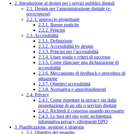
2. Introduzione al design per i servizi pubblici digitali
2.1. Design per l’amministrazione digitale (
e-
government
)
2.2. L’approccio progettuale
2.2.1. Buone pratiche
2.2.2. Principi
2.3. Accessibilità
2.3.1. Definizione
2.3.2. Accessibilità by design
2.3.3. Principi per l’accessibilità
2.3.4. Linee guida e criteri di successo
2.3.5. Come rilasciare una dichiarazione di
accessibilità
2.3.6. Meccanismo di feedback e procedura di
attuazione
2.3.7. Obiettivi accessibilità
2.3.8. Normativa e approfondimenti
2.4. Privacy
2.4.1. Come rispettare la privacy sin dalla
progettazione di un sito o servizio digitale
2.4.2. Richiedi il consenso quando necessario
2.4.3. Le basi del sito web: architettura,
informativa privacy, riferimenti DPO
3. Pianificazione, gestione e strategia
3.1. Obiettivi del progetto