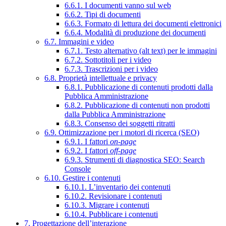
6.6.1. I documenti vanno sul web
6.6.2. Tipi di documenti
6.6.3. Formato di lettura dei documenti elettronici
6.6.4. Modalità di produzione dei documenti
6.7. Immagini e video
6.7.1. Testo alternativo (alt text) per le immagini
6.7.2. Sottotitoli per i video
6.7.3. Trascrizioni per i video
6.8. Proprietà intellettuale e privacy
6.8.1. Pubblicazione di contenuti prodotti dalla
Pubblica Amministrazione
6.8.2. Pubblicazione di contenuti non prodotti
dalla Pubblica Amministrazione
6.8.3. Consenso dei soggetti ritratti
6.9. Ottimizzazione per i motori di ricerca (SEO)
6.9.1. I fattori
on-page
6.9.2. I fattori
off-page
6.9.3. Strumenti di diagnostica SEO: Search
Console
6.10. Gestire i contenuti
6.10.1. L’inventario dei contenuti
6.10.2. Revisionare i contenuti
6.10.3. Migrare i contenuti
6.10.4. Pubblicare i contenuti
7. Progettazione dell’interazione