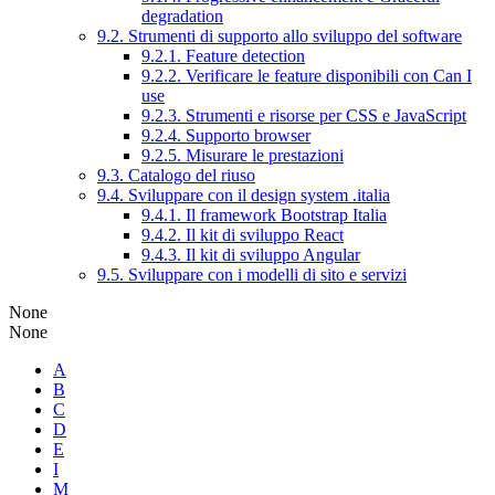
degradation
9.2. Strumenti di supporto allo sviluppo del software
9.2.1. Feature detection
9.2.2. Verificare le feature disponibili con Can I
use
9.2.3. Strumenti e risorse per CSS e JavaScript
9.2.4. Supporto browser
9.2.5. Misurare le prestazioni
9.3. Catalogo del riuso
9.4. Sviluppare con il design system .italia
9.4.1. Il framework Bootstrap Italia
9.4.2. Il kit di sviluppo React
9.4.3. Il kit di sviluppo Angular
9.5. Sviluppare con i modelli di sito e servizi
None
None
A
B
C
D
E
I
M