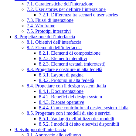
7.1. Caratteristiche dell’interazione
7.2. User stories per definire l’interazione
7.2.1. Differenza tra scenari e user stories
7.3. Flussi di interazione
7.4. Wireframe
7.5. Prototipi interattivi
8. Progettazione dell’interfaccia
8.1. Obiettivi dell’interfaccia
8.2. Elementi dell’interfaccia
8.2.1. Elementi di composizione
8.2.2. Elementi interattivi
8.2.3. Elementi testuali (microtesti)
8.3. Progettare e costruire in alta fedeltà
8.3.1. Layout di pagina
8.3.2. Prototipi in alta fedeltà
8.4. Progettare con il design system .italia
8.4.1. Documentazione
8.4.2. Benefici del design system
8.4.3. Risorse operative
8.4.4. Come contribuire al design system .italia
8.5. Progettare con i modelli di sito e servizi
8.5.1. Vantaggi dell’utilizzo dei modelli
8.5.2. I modelli di sito e servizi disponibili
9. Sviluppo dell’interfaccia
9.1. Approccio allo sviluppo