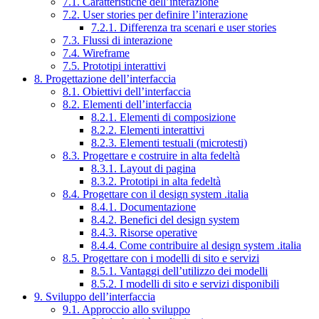
7.1. Caratteristiche dell’interazione
7.2. User stories per definire l’interazione
7.2.1. Differenza tra scenari e user stories
7.3. Flussi di interazione
7.4. Wireframe
7.5. Prototipi interattivi
8. Progettazione dell’interfaccia
8.1. Obiettivi dell’interfaccia
8.2. Elementi dell’interfaccia
8.2.1. Elementi di composizione
8.2.2. Elementi interattivi
8.2.3. Elementi testuali (microtesti)
8.3. Progettare e costruire in alta fedeltà
8.3.1. Layout di pagina
8.3.2. Prototipi in alta fedeltà
8.4. Progettare con il design system .italia
8.4.1. Documentazione
8.4.2. Benefici del design system
8.4.3. Risorse operative
8.4.4. Come contribuire al design system .italia
8.5. Progettare con i modelli di sito e servizi
8.5.1. Vantaggi dell’utilizzo dei modelli
8.5.2. I modelli di sito e servizi disponibili
9. Sviluppo dell’interfaccia
9.1. Approccio allo sviluppo