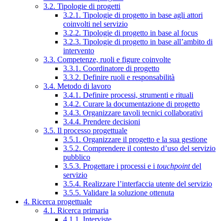
3.2. Tipologie di progetti
3.2.1. Tipologie di progetto in base agli attori
coinvolti nel servizio
3.2.2. Tipologie di progetto in base al focus
3.2.3. Tipologie di progetto in base all’ambito di
intervento
3.3. Competenze, ruoli e figure coinvolte
3.3.1. Coordinatore di progetto
3.3.2. Definire ruoli e responsabilità
3.4. Metodo di lavoro
3.4.1. Definire processi, strumenti e rituali
3.4.2. Curare la documentazione di progetto
3.4.3. Organizzare tavoli tecnici collaborativi
3.4.4. Prendere decisioni
3.5. Il processo progettuale
3.5.1. Organizzare il progetto e la sua gestione
3.5.2. Comprendere il contesto d’uso del servizio
pubblico
3.5.3. Progettare i processi e i
touchpoint
del
servizio
3.5.4. Realizzare l’interfaccia utente del servizio
3.5.5. Validare la soluzione ottenuta
4. Ricerca progettuale
4.1. Ricerca primaria
4.1.1. Interviste