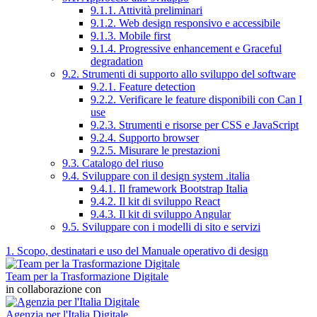
9.1.1. Attività preliminari
9.1.2. Web design responsivo e accessibile
9.1.3. Mobile first
9.1.4. Progressive enhancement e Graceful
degradation
9.2. Strumenti di supporto allo sviluppo del software
9.2.1. Feature detection
9.2.2. Verificare le feature disponibili con Can I
use
9.2.3. Strumenti e risorse per CSS e JavaScript
9.2.4. Supporto browser
9.2.5. Misurare le prestazioni
9.3. Catalogo del riuso
9.4. Sviluppare con il design system .italia
9.4.1. Il framework Bootstrap Italia
9.4.2. Il kit di sviluppo React
9.4.3. Il kit di sviluppo Angular
9.5. Sviluppare con i modelli di sito e servizi
1. Scopo, destinatari e uso del Manuale operativo di design
Team per la Trasformazione Digitale
in collaborazione con
Agenzia per l'Italia Digitale