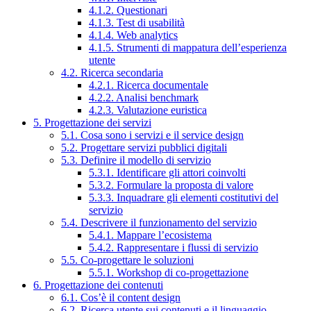
4.1.2. Questionari
4.1.3. Test di usabilità
4.1.4. Web analytics
4.1.5. Strumenti di mappatura dell’esperienza
utente
4.2. Ricerca secondaria
4.2.1. Ricerca documentale
4.2.2. Analisi benchmark
4.2.3. Valutazione euristica
5. Progettazione dei servizi
5.1. Cosa sono i servizi e il service design
5.2. Progettare servizi pubblici digitali
5.3. Definire il modello di servizio
5.3.1. Identificare gli attori coinvolti
5.3.2. Formulare la proposta di valore
5.3.3. Inquadrare gli elementi costitutivi del
servizio
5.4. Descrivere il funzionamento del servizio
5.4.1. Mappare l’ecosistema
5.4.2. Rappresentare i flussi di servizio
5.5. Co-progettare le soluzioni
5.5.1. Workshop di co-progettazione
6. Progettazione dei contenuti
6.1. Cos’è il content design
6.2. Ricerca utente sui contenuti e il linguaggio