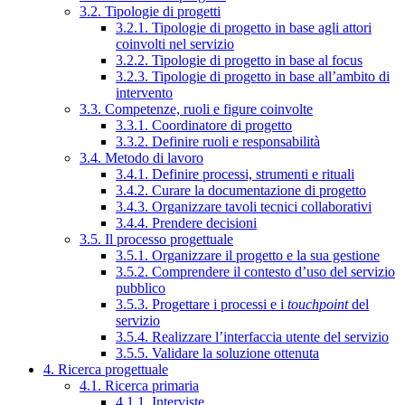
3.2. Tipologie di progetti
3.2.1. Tipologie di progetto in base agli attori
coinvolti nel servizio
3.2.2. Tipologie di progetto in base al focus
3.2.3. Tipologie di progetto in base all’ambito di
intervento
3.3. Competenze, ruoli e figure coinvolte
3.3.1. Coordinatore di progetto
3.3.2. Definire ruoli e responsabilità
3.4. Metodo di lavoro
3.4.1. Definire processi, strumenti e rituali
3.4.2. Curare la documentazione di progetto
3.4.3. Organizzare tavoli tecnici collaborativi
3.4.4. Prendere decisioni
3.5. Il processo progettuale
3.5.1. Organizzare il progetto e la sua gestione
3.5.2. Comprendere il contesto d’uso del servizio
pubblico
3.5.3. Progettare i processi e i
touchpoint
del
servizio
3.5.4. Realizzare l’interfaccia utente del servizio
3.5.5. Validare la soluzione ottenuta
4. Ricerca progettuale
4.1. Ricerca primaria
4.1.1. Interviste