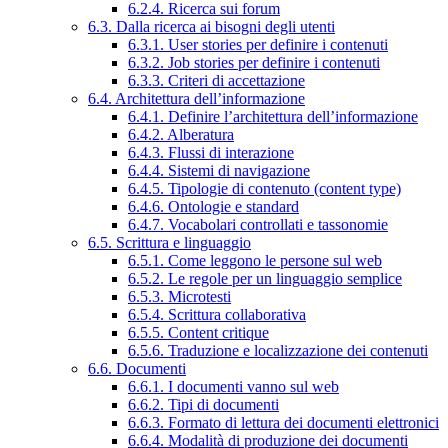
6.2.4. Ricerca sui forum
6.3. Dalla ricerca ai bisogni degli utenti
6.3.1. User stories per definire i contenuti
6.3.2. Job stories per definire i contenuti
6.3.3. Criteri di accettazione
6.4. Architettura dell’informazione
6.4.1. Definire l’architettura dell’informazione
6.4.2. Alberatura
6.4.3. Flussi di interazione
6.4.4. Sistemi di navigazione
6.4.5. Tipologie di contenuto (content type)
6.4.6. Ontologie e standard
6.4.7. Vocabolari controllati e tassonomie
6.5. Scrittura e linguaggio
6.5.1. Come leggono le persone sul web
6.5.2. Le regole per un linguaggio semplice
6.5.3. Microtesti
6.5.4. Scrittura collaborativa
6.5.5. Content critique
6.5.6. Traduzione e localizzazione dei contenuti
6.6. Documenti
6.6.1. I documenti vanno sul web
6.6.2. Tipi di documenti
6.6.3. Formato di lettura dei documenti elettronici
6.6.4. Modalità di produzione dei documenti