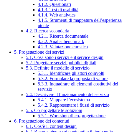
4.1.2. Questionari
4.1.3. Test di usabilità
4.1.4. Web analytics
4.1.5. Strumenti di mappatura dell’esperienza
utente
4.2. Ricerca secondaria
4.2.1. Ricerca documentale
4.2.2. Analisi benchmark
4.2.3. Valutazione euristica
5. Progettazione dei servizi
5.1. Cosa sono i servizi e il service design
5.2. Progettare servizi pubblici digitali
5.3. Definire il modello di servizio
5.3.1. Identificare gli attori coinvolti
5.3.2. Formulare la proposta di valore
5.3.3. Inquadrare gli elementi costitutivi del
servizio
5.4. Descrivere il funzionamento del servizio
5.4.1. Mappare l’ecosistema
5.4.2. Rappresentare i flussi di servizio
5.5. Co-progettare le soluzioni
5.5.1. Workshop di co-progettazione
6. Progettazione dei contenuti
6.1. Cos’è il content design
6.2. Ricerca utente sui contenuti e il linguaggio