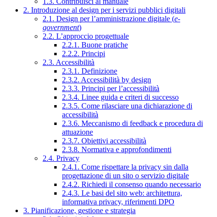
1.3. Contribuisci al manuale
2. Introduzione al design per i servizi pubblici digitali
2.1. Design per l’amministrazione digitale (
e-
government
)
2.2. L’approccio progettuale
2.2.1. Buone pratiche
2.2.2. Principi
2.3. Accessibilità
2.3.1. Definizione
2.3.2. Accessibilità by design
2.3.3. Principi per l’accessibilità
2.3.4. Linee guida e criteri di successo
2.3.5. Come rilasciare una dichiarazione di
accessibilità
2.3.6. Meccanismo di feedback e procedura di
attuazione
2.3.7. Obiettivi accessibilità
2.3.8. Normativa e approfondimenti
2.4. Privacy
2.4.1. Come rispettare la privacy sin dalla
progettazione di un sito o servizio digitale
2.4.2. Richiedi il consenso quando necessario
2.4.3. Le basi del sito web: architettura,
informativa privacy, riferimenti DPO
3. Pianificazione, gestione e strategia