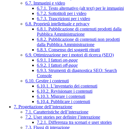
6.7. Immagini e video
6.7.1. Testo alternativo (alt text) per le immagini
6.7.2. Sottotitoli per i video
6.7.3. Trascrizioni per i video
6.8. Proprietà intellettuale e privacy
6.8.1. Pubblicazione di contenuti prodotti dalla
Pubblica Amministrazione
6.8.2. Pubblicazione di contenuti non prodotti
dalla Pubblica Amministrazione
6.8.3. Consenso dei soggetti ritratti
6.9. Ottimizzazione per i motori di ricerca (SEO)
6.9.1. I fattori
on-page
6.9.2. I fattori
off-page
6.9.3. Strumenti di diagnostica SEO: Search
Console
6.10. Gestire i contenuti
6.10.1. L’inventario dei contenuti
6.10.2. Revisionare i contenuti
6.10.3. Migrare i contenuti
6.10.4. Pubblicare i contenuti
7. Progettazione dell’interazione
7.1. Caratteristiche dell’interazione
7.2. User stories per definire l’interazione
7.2.1. Differenza tra scenari e user stories
7.3. Flussi di interazione