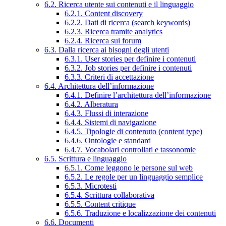
6.2. Ricerca utente sui contenuti e il linguaggio
6.2.1. Content discovery
6.2.2. Dati di ricerca (search keywords)
6.2.3. Ricerca tramite analytics
6.2.4. Ricerca sui forum
6.3. Dalla ricerca ai bisogni degli utenti
6.3.1. User stories per definire i contenuti
6.3.2. Job stories per definire i contenuti
6.3.3. Criteri di accettazione
6.4. Architettura dell’informazione
6.4.1. Definire l’architettura dell’informazione
6.4.2. Alberatura
6.4.3. Flussi di interazione
6.4.4. Sistemi di navigazione
6.4.5. Tipologie di contenuto (content type)
6.4.6. Ontologie e standard
6.4.7. Vocabolari controllati e tassonomie
6.5. Scrittura e linguaggio
6.5.1. Come leggono le persone sul web
6.5.2. Le regole per un linguaggio semplice
6.5.3. Microtesti
6.5.4. Scrittura collaborativa
6.5.5. Content critique
6.5.6. Traduzione e localizzazione dei contenuti
6.6. Documenti