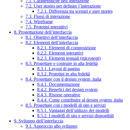
7.1. Caratteristiche dell’interazione
7.2. User stories per definire l’interazione
7.2.1. Differenza tra scenari e user stories
7.3. Flussi di interazione
7.4. Wireframe
7.5. Prototipi interattivi
8. Progettazione dell’interfaccia
8.1. Obiettivi dell’interfaccia
8.2. Elementi dell’interfaccia
8.2.1. Elementi di composizione
8.2.2. Elementi interattivi
8.2.3. Elementi testuali (microtesti)
8.3. Progettare e costruire in alta fedeltà
8.3.1. Layout di pagina
8.3.2. Prototipi in alta fedeltà
8.4. Progettare con il design system .italia
8.4.1. Documentazione
8.4.2. Benefici del design system
8.4.3. Risorse operative
8.4.4. Come contribuire al design system .italia
8.5. Progettare con i modelli di sito e servizi
8.5.1. Vantaggi dell’utilizzo dei modelli
8.5.2. I modelli di sito e servizi disponibili
9. Sviluppo dell’interfaccia
9.1. Approccio allo sviluppo