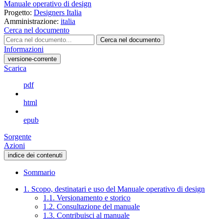
Manuale operativo di design
Progetto:
Designers Italia
Amministrazione:
italia
Cerca nel documento
Cerca nel documento
Informazioni
versione-corrente
Scarica
pdf
html
epub
Sorgente
Azioni
indice dei contenuti
Sommario
1. Scopo, destinatari e uso del Manuale operativo di design
1.1. Versionamento e storico
1.2. Consultazione del manuale
1.3. Contribuisci al manuale