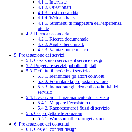
4.1.1. Interviste
4.1.2. Questionari
4.1.3. Test di usabilità
4.1.4. Web analytics
4.1.5. Strumenti di mappatura dell’esperienza
utente
4.2. Ricerca secondaria
4.2.1. Ricerca documentale
4.2.2. Analisi benchmark
4.2.3. Valutazione euristica
5. Progettazione dei servizi
5.1. Cosa sono i servizi e il service design
5.2. Progettare servizi pubblici digitali
5.3. Definire il modello di servizio
5.3.1. Identificare gli attori coinvolti
5.3.2. Formulare la proposta di valore
5.3.3. Inquadrare gli elementi costitutivi del
servizio
5.4. Descrivere il funzionamento del servizio
5.4.1. Mappare l’ecosistema
5.4.2. Rappresentare i flussi di servizio
5.5. Co-progettare le soluzioni
5.5.1. Workshop di co-progettazione
6. Progettazione dei contenuti
6.1. Cos’è il content design