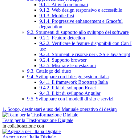
9.1.1. Attività preliminari
9.1.2. Web design responsivo e accessibile
9.1.3. Mobile first
9.1.4. Progressive enhancement e Graceful
degradation
9.2. Strumenti di supporto allo sviluppo del software
9.2.1. Feature detection
9.2.2. Verificare le feature disponibili con Can I
use
9.2.3. Strumenti e risorse per CSS e JavaScript
9.2.4. Supporto browser
9.2.5. Misurare le prestazioni
9.3. Catalogo del riuso
9.4. Sviluppare con il design system .italia
9.4.1. Il framework Bootstrap Italia
9.4.2. Il kit di sviluppo React
9.4.3. Il kit di sviluppo Angular
9.5. Sviluppare con i modelli di sito e servizi
1. Scopo, destinatari e uso del Manuale operativo di design
Team per la Trasformazione Digitale
in collaborazione con
Agenzia per l'Italia Digitale