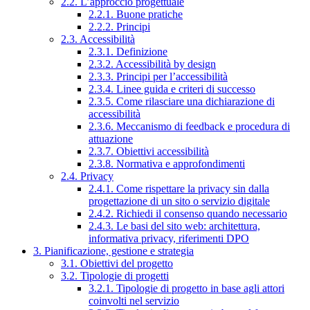
2.2. L’approccio progettuale
2.2.1. Buone pratiche
2.2.2. Principi
2.3. Accessibilità
2.3.1. Definizione
2.3.2. Accessibilità by design
2.3.3. Principi per l’accessibilità
2.3.4. Linee guida e criteri di successo
2.3.5. Come rilasciare una dichiarazione di
accessibilità
2.3.6. Meccanismo di feedback e procedura di
attuazione
2.3.7. Obiettivi accessibilità
2.3.8. Normativa e approfondimenti
2.4. Privacy
2.4.1. Come rispettare la privacy sin dalla
progettazione di un sito o servizio digitale
2.4.2. Richiedi il consenso quando necessario
2.4.3. Le basi del sito web: architettura,
informativa privacy, riferimenti DPO
3. Pianificazione, gestione e strategia
3.1. Obiettivi del progetto
3.2. Tipologie di progetti
3.2.1. Tipologie di progetto in base agli attori
coinvolti nel servizio