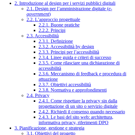
2. Introduzione al design per i servizi pubblici digitali
2.1. Design per l’amministrazione digitale (
e-
government
)
2.2. L’approccio progettuale
2.2.1. Buone pratiche
2.2.2. Principi
2.3. Accessibilità
2.3.1. Definizione
2.3.2. Accessibilità by design
2.3.3. Principi per l’accessibilità
2.3.4. Linee guida e criteri di successo
2.3.5. Come rilasciare una dichiarazione di
accessibilità
2.3.6. Meccanismo di feedback e procedura di
attuazione
2.3.7. Obiettivi accessibilità
2.3.8. Normativa e approfondimenti
2.4. Privacy
2.4.1. Come rispettare la privacy sin dalla
progettazione di un sito o servizio digitale
2.4.2. Richiedi il consenso quando necessario
2.4.3. Le basi del sito web: architettura,
informativa privacy, riferimenti DPO
3. Pianificazione, gestione e strategia
3.1. Obiettivi del progetto