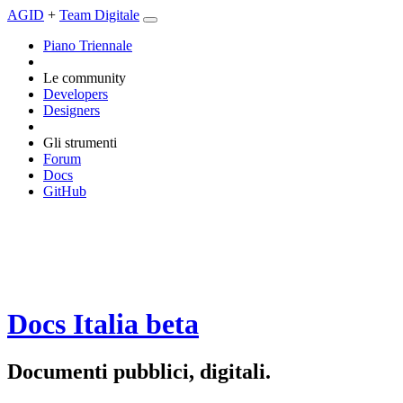
AGID
+
Team Digitale
Piano Triennale
Le community
Developers
Designers
Gli strumenti
Forum
Docs
GitHub
Docs Italia
beta
Documenti pubblici, digitali.