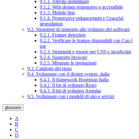
9.1.1. Attività preliminari
9.1.2. Web design responsivo e accessibile
9.1.3. Mobile first
9.1.4. Progressive enhancement e Graceful
degradation
9.2. Strumenti di supporto allo sviluppo del software
9.2.1. Feature detection
9.2.2. Verificare le feature disponibili con Can I
use
9.2.3. Strumenti e risorse per CSS e JavaScript
9.2.4. Supporto browser
9.2.5. Misurare le prestazioni
9.3. Catalogo del riuso
9.4. Sviluppare con il design system .italia
9.4.1. Il framework Bootstrap Italia
9.4.2. Il kit di sviluppo React
9.4.3. Il kit di sviluppo Angular
9.5. Sviluppare con i modelli di sito e servizi
glossario
A
B
C
D