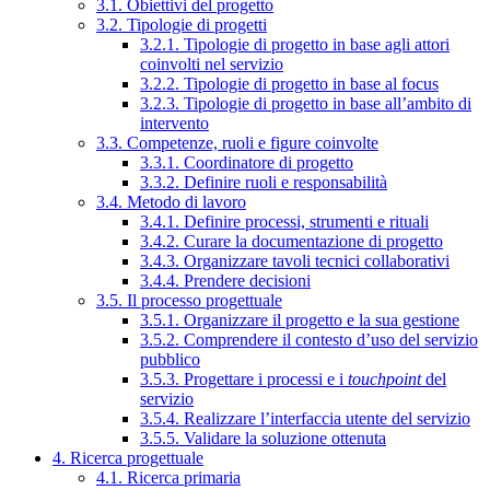
3.1. Obiettivi del progetto
3.2. Tipologie di progetti
3.2.1. Tipologie di progetto in base agli attori
coinvolti nel servizio
3.2.2. Tipologie di progetto in base al focus
3.2.3. Tipologie di progetto in base all’ambito di
intervento
3.3. Competenze, ruoli e figure coinvolte
3.3.1. Coordinatore di progetto
3.3.2. Definire ruoli e responsabilità
3.4. Metodo di lavoro
3.4.1. Definire processi, strumenti e rituali
3.4.2. Curare la documentazione di progetto
3.4.3. Organizzare tavoli tecnici collaborativi
3.4.4. Prendere decisioni
3.5. Il processo progettuale
3.5.1. Organizzare il progetto e la sua gestione
3.5.2. Comprendere il contesto d’uso del servizio
pubblico
3.5.3. Progettare i processi e i
touchpoint
del
servizio
3.5.4. Realizzare l’interfaccia utente del servizio
3.5.5. Validare la soluzione ottenuta
4. Ricerca progettuale
4.1. Ricerca primaria