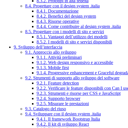
8.3.2. Prototipi in alta fedeltà
8.4. Progettare con il design system .italia
8.4.1. Documentazione
8.4.2. Benefici del design system
8.4.3. Risorse operative
8.4.4. Come contribuire al design system .italia
8.5. Progettare con i modelli di sito e servizi
8.5.1. Vantaggi dell’utilizzo dei modelli
8.5.2. I modelli di sito e servizi disponibili
9. Sviluppo dell’interfaccia
9.1. Approccio allo sviluppo
9.1.1. Attività preliminari
9.1.2. Web design responsivo e accessibile
9.1.3. Mobile first
9.1.4. Progressive enhancement e Graceful degrad
9.2. Strumenti di supporto allo sviluppo del software
9.2.1. Feature detection
9.2.2. Verificare le feature disponibili con Can I us
9.2.3. Strumenti e risorse per CSS e JavaScript
9.2.4. Supporto browser
9.2.5. Misurare le prestazioni
9.3. Catalogo del riuso
9.4. Sviluppare con il design system .italia
9.4.1. Il framework Bootstrap Italia
9.4.2. Il kit di sviluppo React