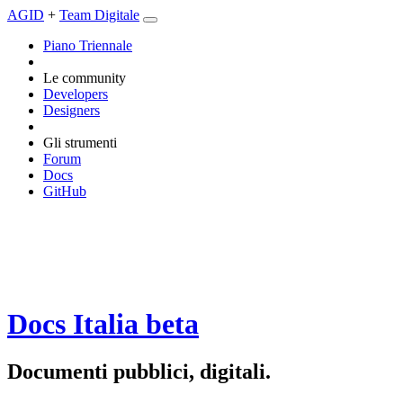
AGID
+
Team Digitale
Piano Triennale
Le community
Developers
Designers
Gli strumenti
Forum
Docs
GitHub
Docs Italia
beta
Documenti pubblici, digitali.