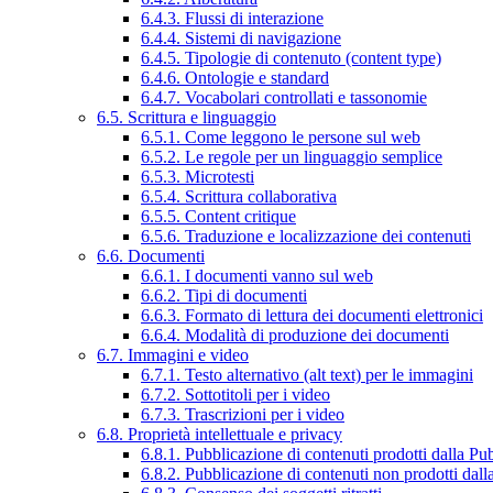
6.4.3. Flussi di interazione
6.4.4. Sistemi di navigazione
6.4.5. Tipologie di contenuto (content type)
6.4.6. Ontologie e standard
6.4.7. Vocabolari controllati e tassonomie
6.5. Scrittura e linguaggio
6.5.1. Come leggono le persone sul web
6.5.2. Le regole per un linguaggio semplice
6.5.3. Microtesti
6.5.4. Scrittura collaborativa
6.5.5. Content critique
6.5.6. Traduzione e localizzazione dei contenuti
6.6. Documenti
6.6.1. I documenti vanno sul web
6.6.2. Tipi di documenti
6.6.3. Formato di lettura dei documenti elettronici
6.6.4. Modalità di produzione dei documenti
6.7. Immagini e video
6.7.1. Testo alternativo (alt text) per le immagini
6.7.2. Sottotitoli per i video
6.7.3. Trascrizioni per i video
6.8. Proprietà intellettuale e privacy
6.8.1. Pubblicazione di contenuti prodotti dalla P
6.8.2. Pubblicazione di contenuti non prodotti dal