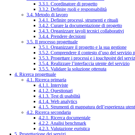
3.3.1. Coordinatore di progetto
3.3.2. Definire ruoli e responsabilità
3.4. Metodo di lavoro
3.4.1. Definire processi, strumenti e rituali
3.4.2. Curare la documentazione di progetto
3.4.3. Organizzare tavoli tecnici collaborativi
3.4.4. Prendere decisioni
3.5. Il processo progettuale
3.5.1. Organizzare il progetto e la sua gestione
3.5.2. Comprendere il contesto d’uso del servizio 
3.5.3. Progettare i processi e i
touchpoint
del servi
3.5.4. Realizzare l’interfaccia utente del servizio
3.5.5. Validare la soluzione ottenuta
4. Ricerca progettuale
4.1. Ricerca primaria
4.1.1. Interviste
4.1.2. Questionari
4.1.3. Test di usabilità
4.1.4. Web analytics
4.1.5. Strumenti di mappatura dell’esperienza uten
4.2. Ricerca secondaria
4.2.1. Ricerca documentale
4.2.2. Analisi benchmark
4.2.3. Valutazione euristica
5. Progettazione dei servizi