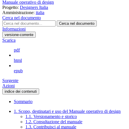
Manuale operativo di design
Progetto:
Designers Italia
Amministrazione:
italia
Cerca nel documento
Cerca nel documento
Informazioni
versione-corrente
Scarica
pdf
html
epub
Sorgente
Azioni
indice dei contenuti
Sommario
1. Scopo, destinatari e uso del Manuale operativo di design
1.1. Versionamento e storico
1.2. Consultazione del manuale
1.3. Contribuisci al manuale