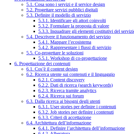
5.1. Cosa sono i servizi e il service design
5.2. Progettare servizi pubblici digitali
5.3. Definire il modello di servizio
5.3.1. Identificare gli attori coinvolti
5.3.2. Formulare la proposta di valore
5.3.3. Inquadrare gli elementi costitutivi del serviz
5.4. Descrivere il funzionamento del servizio
5.4.1. Mappare l’ecosistema
5.4.2. Rappresentare i flussi di servizio
5.5. Co-progettare le soluzioni
5.5.1. Workshop di co-progettazione
6. Progettazione dei contenuti
6.1. Cos’è il content design
6.2. Ricerca utente sui contenuti e il linguaggio
6.2.1. Content discovery
6.2.2. Dati di ricerca (search keywords)
6.2.3. Ricerca tramite analytics
6.2.4. Ricerca sui forum
6.3. Dalla ricerca ai bisogni degli utenti
6.3.1. User stories per definire i contenuti
6.3.2. Job stories per definire i contenuti
6.3.3. Criteri di accettazione
6.4. Architettura dell’informazione
6.4.1. Definire l’architettura dell’informazione
6.4.2. Alberatura