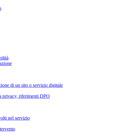
)
ilità
azione
ione di un sito o servizio digitale
va privacy, riferimenti DPO
olti nel servizio
ntervento