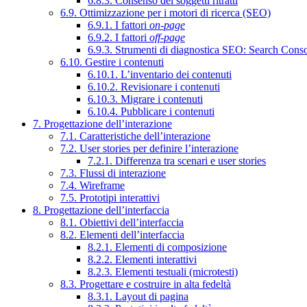
6.8.3. Consenso dei soggetti ritratti
6.9. Ottimizzazione per i motori di ricerca (SEO)
6.9.1. I fattori
on-page
6.9.2. I fattori
off-page
6.9.3. Strumenti di diagnostica SEO: Search Cons
6.10. Gestire i contenuti
6.10.1. L’inventario dei contenuti
6.10.2. Revisionare i contenuti
6.10.3. Migrare i contenuti
6.10.4. Pubblicare i contenuti
7. Progettazione dell’interazione
7.1. Caratteristiche dell’interazione
7.2. User stories per definire l’interazione
7.2.1. Differenza tra scenari e user stories
7.3. Flussi di interazione
7.4. Wireframe
7.5. Prototipi interattivi
8. Progettazione dell’interfaccia
8.1. Obiettivi dell’interfaccia
8.2. Elementi dell’interfaccia
8.2.1. Elementi di composizione
8.2.2. Elementi interattivi
8.2.3. Elementi testuali (microtesti)
8.3. Progettare e costruire in alta fedeltà
8.3.1. Layout di pagina