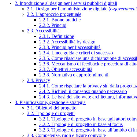
2. Introduzione al design per i servizi pubblici digitali
2.1. Design per l’amministrazione digitale (
e-government
2.2. L’approccio progettuale
2.2.1. Buone pratiche
2.2.2. Principi
2.3. Accessibilità
2.3.1. Definizione
2.3.2. Accessibilità by design
2.3.3. Principi per l’accessibilità
2.3.4. Linee guida e criteri di successo
2.3.5. Come rilasciare una dichiarazione di accessib
2.3.6. Meccanismo di feedback e procedura di attu
2.3.7. Obiettivi accessibilità
2.3.8. Normativa e approfondimenti
2.4. Privacy
2.4.1. Come rispettare la privacy sin dalla progettaz
2.4.2. Richiedi il consenso quando necessario
2.4.3. Le basi del sito web: architettura, informati
3. Pianificazione, gestione e strategia
3.1. Obiettivi del progetto
3.2. Tipologie di progetti
3.2.1. Tipologie di progetto in base agli attori coinv
3.2.2. Tipologie di progetto in base al focus
3.2.3. Tipologie di progetto in base all’ambito di i
3.3. Competenze, ruoli e figure coinvolte