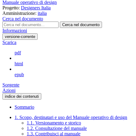
Manuale operativo di design
Progetto:
Designers Italia
Amministrazione:
italia
Cerca nel documento
Cerca nel documento
Informazioni
versione-corrente
Scarica
pdf
html
epub
Sorgente
Azioni
indice dei contenuti
Sommario
1. Scopo, destinatari e uso del Manuale operativo di design
1.1. Versionamento e storico
1.2. Consultazione del manuale
1.3. Contribuisci al manuale