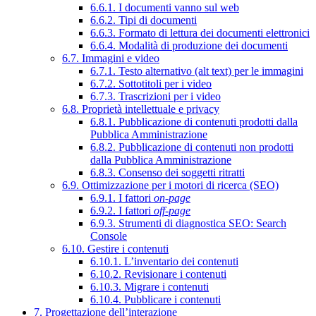
6.6.1. I documenti vanno sul web
6.6.2. Tipi di documenti
6.6.3. Formato di lettura dei documenti elettronici
6.6.4. Modalità di produzione dei documenti
6.7. Immagini e video
6.7.1. Testo alternativo (alt text) per le immagini
6.7.2. Sottotitoli per i video
6.7.3. Trascrizioni per i video
6.8. Proprietà intellettuale e privacy
6.8.1. Pubblicazione di contenuti prodotti dalla
Pubblica Amministrazione
6.8.2. Pubblicazione di contenuti non prodotti
dalla Pubblica Amministrazione
6.8.3. Consenso dei soggetti ritratti
6.9. Ottimizzazione per i motori di ricerca (SEO)
6.9.1. I fattori
on-page
6.9.2. I fattori
off-page
6.9.3. Strumenti di diagnostica SEO: Search
Console
6.10. Gestire i contenuti
6.10.1. L’inventario dei contenuti
6.10.2. Revisionare i contenuti
6.10.3. Migrare i contenuti
6.10.4. Pubblicare i contenuti
7. Progettazione dell’interazione