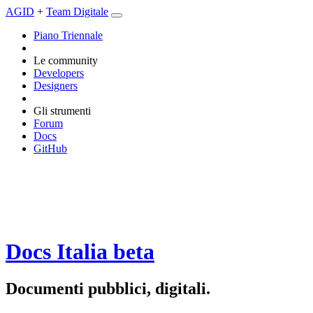
AGID
+
Team Digitale
Piano Triennale
Le community
Developers
Designers
Gli strumenti
Forum
Docs
GitHub
Docs Italia
beta
Documenti pubblici, digitali.