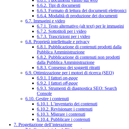
6.6.1. I documenti vanno sul web
6.6.2. Tipi di documenti
6.6.3. Formato di lettura dei documenti elettronici
6.6.4. Modalità di produzione dei documenti
6.7. Immagini e video
6.7.1. Testo alternativo (alt text) per le immagini
6.7.2. Sottotitoli per i video
6.7.3. Trascrizioni per i video
6.8. Proprietà intellettuale e privacy
6.8.1. Pubblicazione di contenuti prodotti dalla
Pubblica Amministrazione
6.8.2. Pubblicazione di contenuti non prodotti
dalla Pubblica Amministrazione
6.8.3. Consenso dei soggetti ritratti
6.9. Ottimizzazione per i motori di ricerca (SEO)
6.9.1. I fattori
on-page
6.9.2. I fattori
off-page
6.9.3. Strumenti di diagnostica SEO: Search
Console
6.10. Gestire i contenuti
6.10.1. L’inventario dei contenuti
6.10.2. Revisionare i contenuti
6.10.3. Migrare i contenuti
6.10.4. Pubblicare i contenuti
7. Progettazione dell’interazione