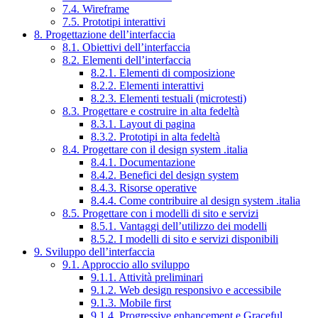
7.4. Wireframe
7.5. Prototipi interattivi
8. Progettazione dell’interfaccia
8.1. Obiettivi dell’interfaccia
8.2. Elementi dell’interfaccia
8.2.1. Elementi di composizione
8.2.2. Elementi interattivi
8.2.3. Elementi testuali (microtesti)
8.3. Progettare e costruire in alta fedeltà
8.3.1. Layout di pagina
8.3.2. Prototipi in alta fedeltà
8.4. Progettare con il design system .italia
8.4.1. Documentazione
8.4.2. Benefici del design system
8.4.3. Risorse operative
8.4.4. Come contribuire al design system .italia
8.5. Progettare con i modelli di sito e servizi
8.5.1. Vantaggi dell’utilizzo dei modelli
8.5.2. I modelli di sito e servizi disponibili
9. Sviluppo dell’interfaccia
9.1. Approccio allo sviluppo
9.1.1. Attività preliminari
9.1.2. Web design responsivo e accessibile
9.1.3. Mobile first
9.1.4. Progressive enhancement e Graceful