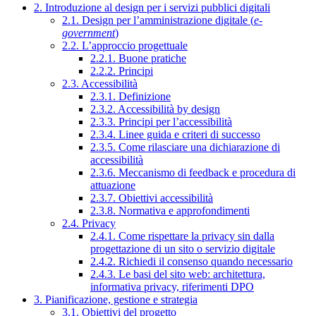
2. Introduzione al design per i servizi pubblici digitali
2.1. Design per l’amministrazione digitale (
e-
government
)
2.2. L’approccio progettuale
2.2.1. Buone pratiche
2.2.2. Principi
2.3. Accessibilità
2.3.1. Definizione
2.3.2. Accessibilità by design
2.3.3. Principi per l’accessibilità
2.3.4. Linee guida e criteri di successo
2.3.5. Come rilasciare una dichiarazione di
accessibilità
2.3.6. Meccanismo di feedback e procedura di
attuazione
2.3.7. Obiettivi accessibilità
2.3.8. Normativa e approfondimenti
2.4. Privacy
2.4.1. Come rispettare la privacy sin dalla
progettazione di un sito o servizio digitale
2.4.2. Richiedi il consenso quando necessario
2.4.3. Le basi del sito web: architettura,
informativa privacy, riferimenti DPO
3. Pianificazione, gestione e strategia
3.1. Obiettivi del progetto