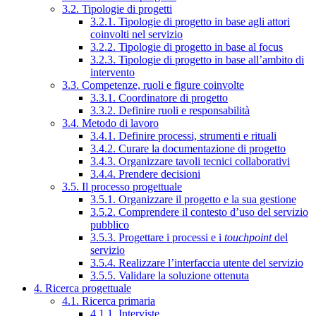
3.2. Tipologie di progetti
3.2.1. Tipologie di progetto in base agli attori
coinvolti nel servizio
3.2.2. Tipologie di progetto in base al focus
3.2.3. Tipologie di progetto in base all’ambito di
intervento
3.3. Competenze, ruoli e figure coinvolte
3.3.1. Coordinatore di progetto
3.3.2. Definire ruoli e responsabilità
3.4. Metodo di lavoro
3.4.1. Definire processi, strumenti e rituali
3.4.2. Curare la documentazione di progetto
3.4.3. Organizzare tavoli tecnici collaborativi
3.4.4. Prendere decisioni
3.5. Il processo progettuale
3.5.1. Organizzare il progetto e la sua gestione
3.5.2. Comprendere il contesto d’uso del servizio
pubblico
3.5.3. Progettare i processi e i
touchpoint
del
servizio
3.5.4. Realizzare l’interfaccia utente del servizio
3.5.5. Validare la soluzione ottenuta
4. Ricerca progettuale
4.1. Ricerca primaria
4.1.1. Interviste