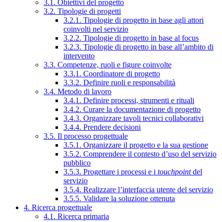
3.1. Obiettivi del progetto
3.2. Tipologie di progetti
3.2.1. Tipologie di progetto in base agli attori
coinvolti nel servizio
3.2.2. Tipologie di progetto in base al focus
3.2.3. Tipologie di progetto in base all’ambito di
intervento
3.3. Competenze, ruoli e figure coinvolte
3.3.1. Coordinatore di progetto
3.3.2. Definire ruoli e responsabilità
3.4. Metodo di lavoro
3.4.1. Definire processi, strumenti e rituali
3.4.2. Curare la documentazione di progetto
3.4.3. Organizzare tavoli tecnici collaborativi
3.4.4. Prendere decisioni
3.5. Il processo progettuale
3.5.1. Organizzare il progetto e la sua gestione
3.5.2. Comprendere il contesto d’uso del servizio
pubblico
3.5.3. Progettare i processi e i
touchpoint
del
servizio
3.5.4. Realizzare l’interfaccia utente del servizio
3.5.5. Validare la soluzione ottenuta
4. Ricerca progettuale
4.1. Ricerca primaria