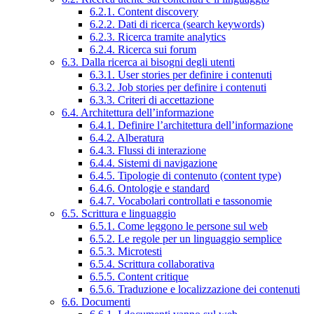
6.2.1. Content discovery
6.2.2. Dati di ricerca (search keywords)
6.2.3. Ricerca tramite analytics
6.2.4. Ricerca sui forum
6.3. Dalla ricerca ai bisogni degli utenti
6.3.1. User stories per definire i contenuti
6.3.2. Job stories per definire i contenuti
6.3.3. Criteri di accettazione
6.4. Architettura dell’informazione
6.4.1. Definire l’architettura dell’informazione
6.4.2. Alberatura
6.4.3. Flussi di interazione
6.4.4. Sistemi di navigazione
6.4.5. Tipologie di contenuto (content type)
6.4.6. Ontologie e standard
6.4.7. Vocabolari controllati e tassonomie
6.5. Scrittura e linguaggio
6.5.1. Come leggono le persone sul web
6.5.2. Le regole per un linguaggio semplice
6.5.3. Microtesti
6.5.4. Scrittura collaborativa
6.5.5. Content critique
6.5.6. Traduzione e localizzazione dei contenuti
6.6. Documenti