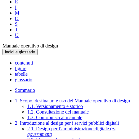
E
I
M
O
S
T
U
Manuale operativo di design
indici e glossario
contenuti
figure
tabelle
glossario
Sommario
1. Scopo, destinatari e uso del Manuale operativo di design
1.1. Versionamento e storico
1.2. Consultazione del manuale
1.3. Contribuisci al manuale
2. Introduzione al design per i servizi pubblici digitali
2.1. Design per l’amministrazione digitale (
e-
government
)