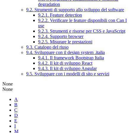
degradation
9.2. Strumenti di supporto allo sviluppo del software
9.2.1. Feature detection
9.2.2. Verificare le feature disponibili con Can I
use
9.2.3. Strumenti e risorse per CSS e JavaScript
9.2.4. Supporto browser
9.2.5. Misurare le prestazioni
9.3. Catalogo del riuso
9.4. Sviluppare con il design system .italia
9.4.1. Il framework Bootstrap Italia
9.4.2. Il kit di sviluppo React
9.4.3. Il kit di sviluppo Angular
9.5. Sviluppare con i modelli di sito e servizi
None
None
A
B
C
D
E
I
M