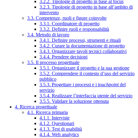
3.2.2. Tipologie di progetto in base al focus
3.2.3. Tipologie di progetto in base all’ambito di
intervento
3.3. Competenze, ruoli e figure coinvolte
3.3.1. Coordinatore di progetto
3.3.2. Definire ruoli e responsabilità
3.4. Metodo di lavoro
3.4.1. Definire processi, strumenti e rituali
3.4.2. Curare la documentazione di progetto
3.4.3. Organizzare tavoli tecnici collaborativi
3.4.4. Prendere decisioni
3.5. Il processo progettuale
3.5.1. Organizzare il progetto e la sua gestione
3.5.2. Comprendere il contesto d’uso del servizio
pubblico
3.5.3. Progettare i processi e i
touchpoint
del
servizio
3.5.4. Realizzare l’interfaccia utente del servizio
3.5.5. Validare la soluzione ottenuta
4. Ricerca progettuale
4.1. Ricerca primaria
4.1.1. Interviste
4.1.2. Questionari
4.1.3. Test di usabilità
4.1.4. Web analytics