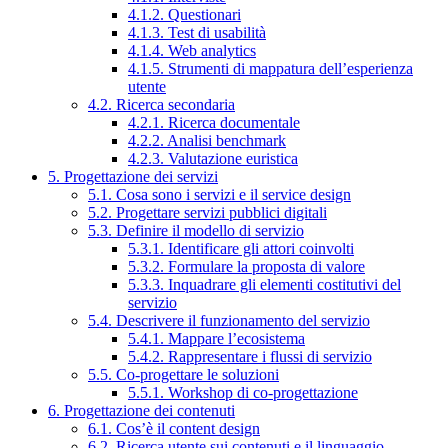
4.1.2. Questionari
4.1.3. Test di usabilità
4.1.4. Web analytics
4.1.5. Strumenti di mappatura dell’esperienza
utente
4.2. Ricerca secondaria
4.2.1. Ricerca documentale
4.2.2. Analisi benchmark
4.2.3. Valutazione euristica
5. Progettazione dei servizi
5.1. Cosa sono i servizi e il service design
5.2. Progettare servizi pubblici digitali
5.3. Definire il modello di servizio
5.3.1. Identificare gli attori coinvolti
5.3.2. Formulare la proposta di valore
5.3.3. Inquadrare gli elementi costitutivi del
servizio
5.4. Descrivere il funzionamento del servizio
5.4.1. Mappare l’ecosistema
5.4.2. Rappresentare i flussi di servizio
5.5. Co-progettare le soluzioni
5.5.1. Workshop di co-progettazione
6. Progettazione dei contenuti
6.1. Cos’è il content design
6.2. Ricerca utente sui contenuti e il linguaggio