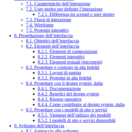
7.1. Caratteristiche dell’interazione
7.2. User stories per definire l’interazione
7.2.1. Differenza tra scenari e user stories
7.3. Flussi di interazione
7.4. Wireframe
7.5. Prototipi interattivi
8. Progettazione dell’interfaccia
8.1. Obiettivi dell’interfaccia
8.2. Elementi dell’interfaccia
8.2.1. Elementi di composizione
8.2.2. Elementi interattivi
8.2.3. Elementi testuali (microtesti)
8.3. Progettare e costruire in alta fedeltà
8.3.1. Layout di pagina
8.3.2. Prototipi in alta fedeltà
8.4. Progettare con il design system .italia
8.4.1. Documentazione
8.4.2. Benefici del design system
8.4.3. Risorse operative
8.4.4. Come contribuire al design system .italia
8.5. Progettare con i modelli di sito e servizi
8.5.1. Vantaggi dell’utilizzo dei modelli
8.5.2. I modelli di sito e servizi disponibili
9. Sviluppo dell’interfaccia
9.1. Approccio allo sviluppo