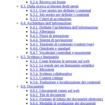
6.2.4. Ricerca sui forum
6.3. Dalla ricerca ai bisogni degli utenti
6.3.1. User stories per definire i contenuti
6.3.2. Job stories per definire i contenuti
6.3.3. Criteri di accettazione
6.4. Architettura dell’informazione
6.4.1. Definire l’architettura dell’informazione
6.4.2. Alberatura
6.4.3. Flussi di interazione
6.4.4. Sistemi di navigazione
6.4.5. Tipologie di contenuto (content type)
6.4.6. Ontologie e standard
6.4.7. Vocabolari controllati e tassonomie
6.5. Scrittura e linguaggio
6.5.1. Come leggono le persone sul web
6.5.2. Le regole per un linguaggio semplice
6.5.3. Microtesti
6.5.4. Scrittura collaborativa
6.5.5. Content critique
6.5.6. Traduzione e localizzazione dei contenuti
6.6. Documenti
6.6.1. I documenti vanno sul web
6.6.2. Tipi di documenti
6.6.3. Formato di lettura dei documenti elettronici
6.6.4. Modalità di produzione dei documenti