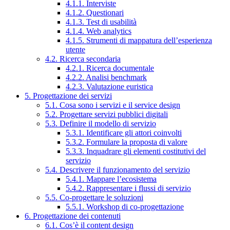
4.1.1. Interviste
4.1.2. Questionari
4.1.3. Test di usabilità
4.1.4. Web analytics
4.1.5. Strumenti di mappatura dell’esperienza
utente
4.2. Ricerca secondaria
4.2.1. Ricerca documentale
4.2.2. Analisi benchmark
4.2.3. Valutazione euristica
5. Progettazione dei servizi
5.1. Cosa sono i servizi e il service design
5.2. Progettare servizi pubblici digitali
5.3. Definire il modello di servizio
5.3.1. Identificare gli attori coinvolti
5.3.2. Formulare la proposta di valore
5.3.3. Inquadrare gli elementi costitutivi del
servizio
5.4. Descrivere il funzionamento del servizio
5.4.1. Mappare l’ecosistema
5.4.2. Rappresentare i flussi di servizio
5.5. Co-progettare le soluzioni
5.5.1. Workshop di co-progettazione
6. Progettazione dei contenuti
6.1. Cos’è il content design