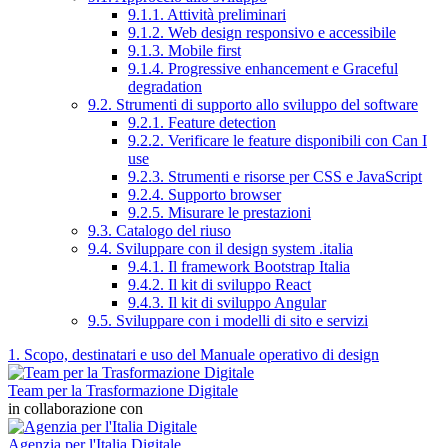
9.1.1. Attività preliminari
9.1.2. Web design responsivo e accessibile
9.1.3. Mobile first
9.1.4. Progressive enhancement e Graceful
degradation
9.2. Strumenti di supporto allo sviluppo del software
9.2.1. Feature detection
9.2.2. Verificare le feature disponibili con Can I
use
9.2.3. Strumenti e risorse per CSS e JavaScript
9.2.4. Supporto browser
9.2.5. Misurare le prestazioni
9.3. Catalogo del riuso
9.4. Sviluppare con il design system .italia
9.4.1. Il framework Bootstrap Italia
9.4.2. Il kit di sviluppo React
9.4.3. Il kit di sviluppo Angular
9.5. Sviluppare con i modelli di sito e servizi
1. Scopo, destinatari e uso del Manuale operativo di design
Team per la Trasformazione Digitale
in collaborazione con
Agenzia per l'Italia Digitale