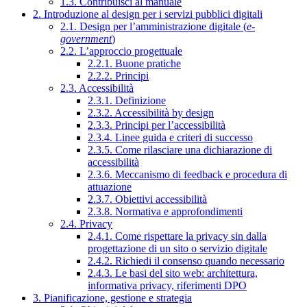
1.3. Contribuisci al manuale
2. Introduzione al design per i servizi pubblici digitali
2.1. Design per l’amministrazione digitale (
e-
government
)
2.2. L’approccio progettuale
2.2.1. Buone pratiche
2.2.2. Principi
2.3. Accessibilità
2.3.1. Definizione
2.3.2. Accessibilità by design
2.3.3. Principi per l’accessibilità
2.3.4. Linee guida e criteri di successo
2.3.5. Come rilasciare una dichiarazione di
accessibilità
2.3.6. Meccanismo di feedback e procedura di
attuazione
2.3.7. Obiettivi accessibilità
2.3.8. Normativa e approfondimenti
2.4. Privacy
2.4.1. Come rispettare la privacy sin dalla
progettazione di un sito o servizio digitale
2.4.2. Richiedi il consenso quando necessario
2.4.3. Le basi del sito web: architettura,
informativa privacy, riferimenti DPO
3. Pianificazione, gestione e strategia