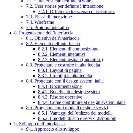
7.1. Caratteristiche dell’interazione
7.2. User stories per definire l’interazione
7.2.1. Differenza tra scenari e user stories
7.3. Flussi di interazione
7.4. Wireframe
7.5. Prototipi interattivi
8. Progettazione dell’interfaccia
8.1. Obiettivi dell’interfaccia
8.2. Elementi dell’interfaccia
8.2.1. Elementi di composizione
8.2.2. Elementi interattivi
8.2.3. Elementi testuali (microtesti)
8.3. Progettare e costruire in alta fedeltà
8.3.1. Layout di pagina
8.3.2. Prototipi in alta fedeltà
8.4. Progettare con il design system .italia
8.4.1. Documentazione
8.4.2. Benefici del design system
8.4.3. Risorse operative
8.4.4. Come contribuire al design system .italia
8.5. Progettare con i modelli di sito e servizi
8.5.1. Vantaggi dell’utilizzo dei modelli
8.5.2. I modelli di sito e servizi disponibili
9. Sviluppo dell’interfaccia
9.1. Approccio allo sviluppo