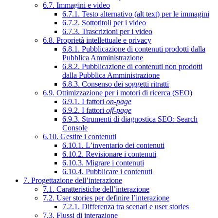
6.7. Immagini e video
6.7.1. Testo alternativo (alt text) per le immagini
6.7.2. Sottotitoli per i video
6.7.3. Trascrizioni per i video
6.8. Proprietà intellettuale e privacy
6.8.1. Pubblicazione di contenuti prodotti dalla
Pubblica Amministrazione
6.8.2. Pubblicazione di contenuti non prodotti
dalla Pubblica Amministrazione
6.8.3. Consenso dei soggetti ritratti
6.9. Ottimizzazione per i motori di ricerca (SEO)
6.9.1. I fattori
on-page
6.9.2. I fattori
off-page
6.9.3. Strumenti di diagnostica SEO: Search
Console
6.10. Gestire i contenuti
6.10.1. L’inventario dei contenuti
6.10.2. Revisionare i contenuti
6.10.3. Migrare i contenuti
6.10.4. Pubblicare i contenuti
7. Progettazione dell’interazione
7.1. Caratteristiche dell’interazione
7.2. User stories per definire l’interazione
7.2.1. Differenza tra scenari e user stories
7.3. Flussi di interazione