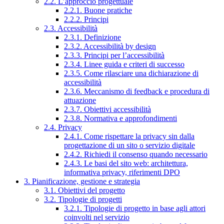
2.2. L’approccio progettuale
2.2.1. Buone pratiche
2.2.2. Principi
2.3. Accessibilità
2.3.1. Definizione
2.3.2. Accessibilità by design
2.3.3. Principi per l’accessibilità
2.3.4. Linee guida e criteri di successo
2.3.5. Come rilasciare una dichiarazione di
accessibilità
2.3.6. Meccanismo di feedback e procedura di
attuazione
2.3.7. Obiettivi accessibilità
2.3.8. Normativa e approfondimenti
2.4. Privacy
2.4.1. Come rispettare la privacy sin dalla
progettazione di un sito o servizio digitale
2.4.2. Richiedi il consenso quando necessario
2.4.3. Le basi del sito web: architettura,
informativa privacy, riferimenti DPO
3. Pianificazione, gestione e strategia
3.1. Obiettivi del progetto
3.2. Tipologie di progetti
3.2.1. Tipologie di progetto in base agli attori
coinvolti nel servizio