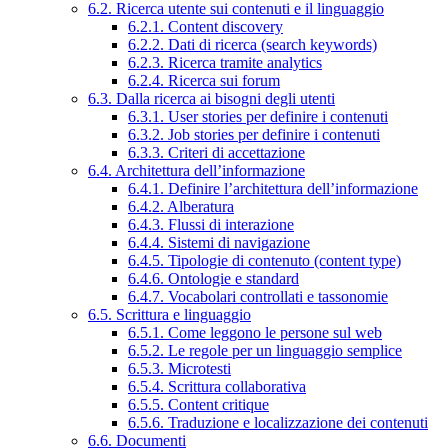
6.2. Ricerca utente sui contenuti e il linguaggio
6.2.1. Content discovery
6.2.2. Dati di ricerca (search keywords)
6.2.3. Ricerca tramite analytics
6.2.4. Ricerca sui forum
6.3. Dalla ricerca ai bisogni degli utenti
6.3.1. User stories per definire i contenuti
6.3.2. Job stories per definire i contenuti
6.3.3. Criteri di accettazione
6.4. Architettura dell’informazione
6.4.1. Definire l’architettura dell’informazione
6.4.2. Alberatura
6.4.3. Flussi di interazione
6.4.4. Sistemi di navigazione
6.4.5. Tipologie di contenuto (content type)
6.4.6. Ontologie e standard
6.4.7. Vocabolari controllati e tassonomie
6.5. Scrittura e linguaggio
6.5.1. Come leggono le persone sul web
6.5.2. Le regole per un linguaggio semplice
6.5.3. Microtesti
6.5.4. Scrittura collaborativa
6.5.5. Content critique
6.5.6. Traduzione e localizzazione dei contenuti
6.6. Documenti