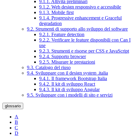
9.1.1. Attività preliminari
9.1.2. Web design responsivo e accessibile
9.1.3. Mobile first
9.1.4. Progressive enhancement e Graceful
degradation
9.2. Strumenti di supporto allo sviluppo del software
9.2.1. Feature detection
9.2.2. Verificare le feature disponibili con Can I
use
9.2.3. Strumenti e risorse per CSS e JavaScript
9.2.4. Supporto browser
9.2.5. Misurare le prestazioni
9.3. Catalogo del riuso
9.4. Sviluppare con il design system .italia
9.4.1. Il framework Bootstrap Italia
9.4.2. Il kit di sviluppo React
9.4.3. Il kit di sviluppo Angular
9.5. Sviluppare con i modelli di sito e servizi
glossario
A
B
C
D