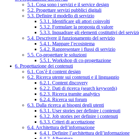
5.1. Cosa sono i servizi e il service design
5.2. Progettare servizi pubblici digitali
5.3. Definire il modello di servizio
5.3.1. Identificare gli attori coinvolti
5.3.2. Formulare la proposta di valore
5.3.3. Inquadrare gli elementi costitutivi del serviz
5.4. Descrivere il funzionamento del servizio
5.4.1. Mappare l’ecosistema
5.4.2. Rappresentare i flussi di servizio
5.5. Co-progettare le soluzioni
5.5.1. Workshop di co-progettazione
6. Progettazione dei contenuti
6.1. Cos’è il content design
6.2. Ricerca utente sui contenuti e il linguaggio
6.2.1. Content discovery
6.2.2. Dati di ricerca (search keywords)
6.2.3. Ricerca tramite analytics
6.2.4. Ricerca sui forum
6.3. Dalla ricerca ai bisogni degli utenti
6.3.1. User stories per definire i contenuti
6.3.2. Job stories per definire i contenuti
6.3.3. Criteri di accettazione
6.4. Architettura dell’informazione
6.4.1. Definire l’architettura dell’informazione
6.4.2. Alberatura