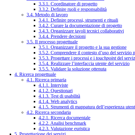
3.3.1. Coordinatore di progetto
3.3.2. Definire ruoli e responsabilità
3.4. Metodo di lavoro
3.4.1. Definire processi, strumenti e rituali
3.4.2. Curare la documentazione di progetto
3.4.3. Organizzare tavoli tecnici collaborativi
3.4.4. Prendere decisioni
3.5. Il processo progettuale
3.5.1. Organizzare il progetto e la sua gestione
3.5.2. Comprendere il contesto d’uso del servizio 
3.5.3. Progettare i processi e i
touchpoint
del servi
3.5.4. Realizzare l’interfaccia utente del servizio
3.5.5. Validare la soluzione ottenuta
4. Ricerca progettuale
4.1. Ricerca primaria
4.1.1. Interviste
4.1.2. Questionari
4.1.3. Test di usabilità
4.1.4. Web analytics
4.1.5. Strumenti di mappatura dell’esperienza uten
4.2. Ricerca secondaria
4.2.1. Ricerca documentale
4.2.2. Analisi benchmark
4.2.3. Valutazione euristica
5. Progettazione dei servizi