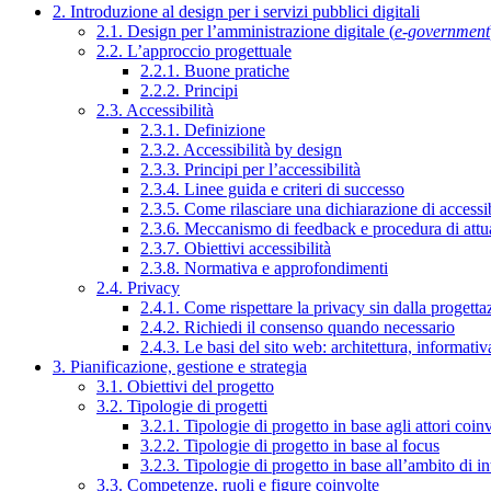
2. Introduzione al design per i servizi pubblici digitali
2.1. Design per l’amministrazione digitale (
e-government
2.2. L’approccio progettuale
2.2.1. Buone pratiche
2.2.2. Principi
2.3. Accessibilità
2.3.1. Definizione
2.3.2. Accessibilità by design
2.3.3. Principi per l’accessibilità
2.3.4. Linee guida e criteri di successo
2.3.5. Come rilasciare una dichiarazione di accessib
2.3.6. Meccanismo di feedback e procedura di attu
2.3.7. Obiettivi accessibilità
2.3.8. Normativa e approfondimenti
2.4. Privacy
2.4.1. Come rispettare la privacy sin dalla progettaz
2.4.2. Richiedi il consenso quando necessario
2.4.3. Le basi del sito web: architettura, informati
3. Pianificazione, gestione e strategia
3.1. Obiettivi del progetto
3.2. Tipologie di progetti
3.2.1. Tipologie di progetto in base agli attori coinv
3.2.2. Tipologie di progetto in base al focus
3.2.3. Tipologie di progetto in base all’ambito di i
3.3. Competenze, ruoli e figure coinvolte