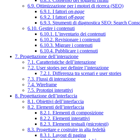
6.8.3. Consenso dei soggetti ritratti
6.9. Ottimizzazione per i motori di ricerca (SEO)
6.9.1. I fattori
on-page
6.9.2. I fattori
off-page
6.9.3. Strumenti di diagnostica SEO: Search Cons
6.10. Gestire i contenuti
6.10.1. L’inventario dei contenuti
6.10.2. Revisionare i contenuti
6.10.3. Migrare i contenuti
6.10.4. Pubblicare i contenuti
7. Progettazione dell’interazione
7.1. Caratteristiche dell’interazione
7.2. User stories per definire l’interazione
7.2.1. Differenza tra scenari e user stories
7.3. Flussi di interazione
7.4. Wireframe
7.5. Prototipi interattivi
8. Progettazione dell’interfaccia
8.1. Obiettivi dell’interfaccia
8.2. Elementi dell’interfaccia
8.2.1. Elementi di composizione
8.2.2. Elementi interattivi
8.2.3. Elementi testuali (microtesti)
8.3. Progettare e costruire in alta fedeltà
8.3.1. Layout di pagina