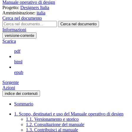
Manuale operativo di design
Progetto:
Designers Italia
Amministrazione:
italia
Cerca nel documento
Cerca nel documento
Informazioni
versione-corrente
Scarica
pdf
html
epub
Sorgente
Azioni
indice dei contenuti
Sommario
1. Scopo, destinatari e uso del Manuale operativo di design
1.1. Versionamento e storico
1.2. Consultazione del manuale
1.3. Contribuisci al manuale