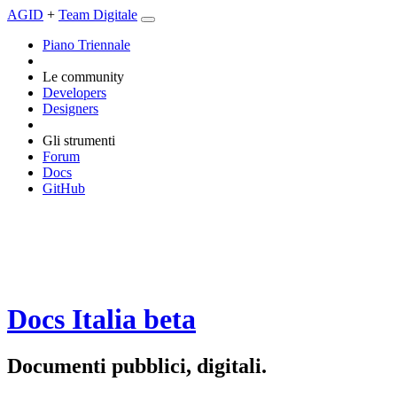
AGID
+
Team Digitale
Piano Triennale
Le community
Developers
Designers
Gli strumenti
Forum
Docs
GitHub
Docs Italia
beta
Documenti pubblici, digitali.