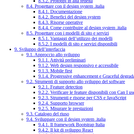
8.3.2. Prototipi in alta fedeltà
8.4. Progettare con il design system .italia
8.4.1. Documentazione
8.4.2. Benefici del design system
8.4.3. Risorse operative
8.4.4. Come contribuire al design system .italia
8.5. Progettare con i modelli di sito e servizi
8.5.1. Vantaggi dell’utilizzo dei modelli
8.5.2. I modelli di sito e servizi disponibili
9. Sviluppo dell’interfaccia
9.1. Approccio allo sviluppo
9.1.1. Attività preliminari
9.1.2. Web design responsivo e accessibile
9.1.3. Mobile first
9.1.4. Progressive enhancement e Graceful degrad
9.2. Strumenti di supporto allo sviluppo del software
9.2.1. Feature detection
9.2.2. Verificare le feature disponibili con Can I us
9.2.3. Strumenti e risorse per CSS e JavaScript
9.2.4. Supporto browser
9.2.5. Misurare le prestazioni
9.3. Catalogo del riuso
9.4. Sviluppare con il design system .italia
9.4.1. Il framework Bootstrap Italia
9.4.2. Il kit di sviluppo React