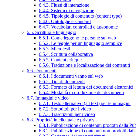
6.4.3. Flussi di interazione
6.4.4. Sistemi di navigazione
6.4.5. Tipologie di contenuto (content type)
6.4.6. Ontologie e standard
6.4.7. Vocabolari controllati e tassonomie
6.5. Scrittura e linguaggio
6.5.1. Come leggono le persone sul web
6.5.2. Le regole per un linguaggio semplice
6.5.3. Microtesti
6.5.4. Scrittura collaborativa
6.5.5. Content critique
6.5.6. Traduzione e localizzazione dei contenuti
6.6. Documenti
6.6.1. I documenti vanno sul web
6.6.2. Tipi di documenti
6.6.3. Formato di lettura dei documenti elettronici
6.6.4. Modalità di produzione dei documenti
6.7. Immagini e video
6.7.1. Testo alternativo (alt text) per le immagini
6.7.2. Sottotitoli per i video
6.7.3. Trascrizioni per i video
6.8. Proprietà intellettuale e privacy
6.8.1. Pubblicazione di contenuti prodotti dalla P
6.8.2. Pubblicazione di contenuti non prodotti dal