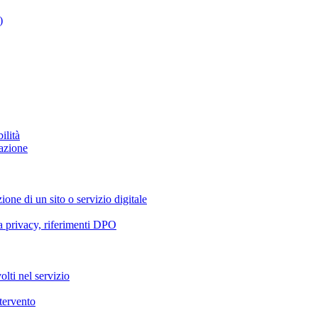
)
ilità
azione
ione di un sito o servizio digitale
va privacy, riferimenti DPO
olti nel servizio
ntervento