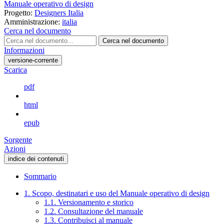
Manuale operativo di design
Progetto:
Designers Italia
Amministrazione:
italia
Cerca nel documento
Cerca nel documento
Informazioni
versione-corrente
Scarica
pdf
html
epub
Sorgente
Azioni
indice dei contenuti
Sommario
1. Scopo, destinatari e uso del Manuale operativo di design
1.1. Versionamento e storico
1.2. Consultazione del manuale
1.3. Contribuisci al manuale