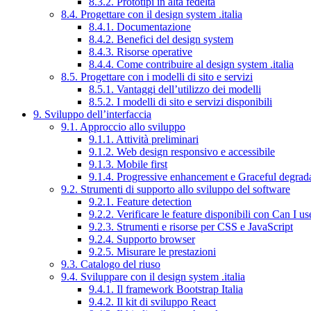
8.3.2. Prototipi in alta fedeltà
8.4. Progettare con il design system .italia
8.4.1. Documentazione
8.4.2. Benefici del design system
8.4.3. Risorse operative
8.4.4. Come contribuire al design system .italia
8.5. Progettare con i modelli di sito e servizi
8.5.1. Vantaggi dell’utilizzo dei modelli
8.5.2. I modelli di sito e servizi disponibili
9. Sviluppo dell’interfaccia
9.1. Approccio allo sviluppo
9.1.1. Attività preliminari
9.1.2. Web design responsivo e accessibile
9.1.3. Mobile first
9.1.4. Progressive enhancement e Graceful degrad
9.2. Strumenti di supporto allo sviluppo del software
9.2.1. Feature detection
9.2.2. Verificare le feature disponibili con Can I us
9.2.3. Strumenti e risorse per CSS e JavaScript
9.2.4. Supporto browser
9.2.5. Misurare le prestazioni
9.3. Catalogo del riuso
9.4. Sviluppare con il design system .italia
9.4.1. Il framework Bootstrap Italia
9.4.2. Il kit di sviluppo React