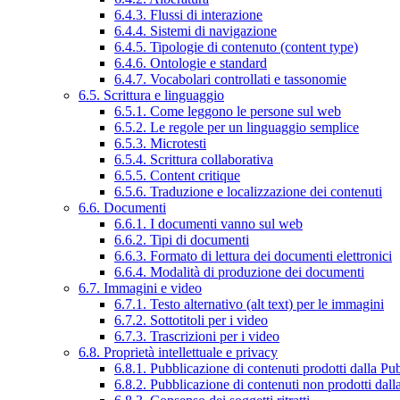
6.4.3. Flussi di interazione
6.4.4. Sistemi di navigazione
6.4.5. Tipologie di contenuto (content type)
6.4.6. Ontologie e standard
6.4.7. Vocabolari controllati e tassonomie
6.5. Scrittura e linguaggio
6.5.1. Come leggono le persone sul web
6.5.2. Le regole per un linguaggio semplice
6.5.3. Microtesti
6.5.4. Scrittura collaborativa
6.5.5. Content critique
6.5.6. Traduzione e localizzazione dei contenuti
6.6. Documenti
6.6.1. I documenti vanno sul web
6.6.2. Tipi di documenti
6.6.3. Formato di lettura dei documenti elettronici
6.6.4. Modalità di produzione dei documenti
6.7. Immagini e video
6.7.1. Testo alternativo (alt text) per le immagini
6.7.2. Sottotitoli per i video
6.7.3. Trascrizioni per i video
6.8. Proprietà intellettuale e privacy
6.8.1. Pubblicazione di contenuti prodotti dalla P
6.8.2. Pubblicazione di contenuti non prodotti dal