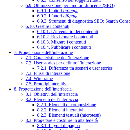
6.8.3. Consenso dei soggetti ritratti
6.9. Ottimizzazione per i motori di ricerca (SEO)
6.9.1. I fattori
on-page
6.9.2. I fattori
off-page
6.9.3. Strumenti di diagnostica SEO: Search Cons
6.10. Gestire i contenuti
6.10.1. L’inventario dei contenuti
6.10.2. Revisionare i contenuti
6.10.3. Migrare i contenuti
6.10.4. Pubblicare i contenuti
7. Progettazione dell’interazione
7.1. Caratteristiche dell’interazione
7.2. User stories per definire l’interazione
7.2.1. Differenza tra scenari e user stories
7.3. Flussi di interazione
7.4. Wireframe
7.5. Prototipi interattivi
8. Progettazione dell’interfaccia
8.1. Obiettivi dell’interfaccia
8.2. Elementi dell’interfaccia
8.2.1. Elementi di composizione
8.2.2. Elementi interattivi
8.2.3. Elementi testuali (microtesti)
8.3. Progettare e costruire in alta fedeltà
8.3.1. Layout di pagina