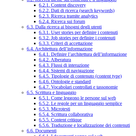
6.2.1. Content discovery
6.2.2. Dati di ricerca (search keywords)
6.2.3. Ricerca tramite analytics
6.2.4. Ricerca sui forum
6.3. Dalla ricerca ai bisogni degli utenti
6.3.1. User stories per definire i contenuti
6.3.2. Job stories per definire i contenuti
6.3.3. Criteri di accettazione
6.4. Architettura dell’informazione
6.4.1. Definire l’architettura dell’informazione
6.4.2. Alberatura
6.4.3. Flussi di interazione
6.4.4. Sistemi di navigazione
6.4.5. Tipologie di contenuto (content type)
6.4.6. Ontologie e standard
6.4.7. Vocabolari controllati e tassonomie
6.5. Scrittura e linguaggio
6.5.1. Come leggono le persone sul web
6.5.2. Le regole per un linguaggio semplice
6.5.3. Microtesti
6.5.4. Scrittura collaborativa
6.5.5. Content critique
6.5.6. Traduzione e localizzazione dei contenuti
6.6. Documenti