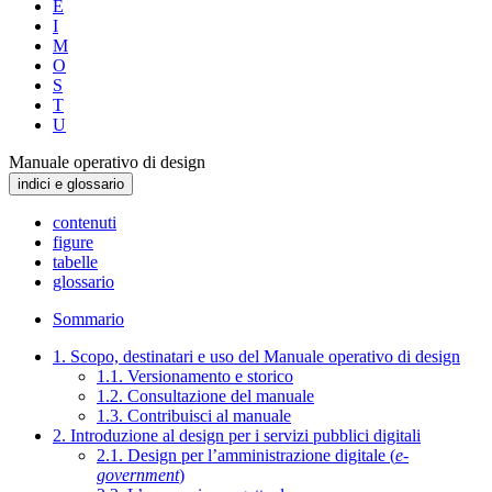
E
I
M
O
S
T
U
Manuale operativo di design
indici e glossario
contenuti
figure
tabelle
glossario
Sommario
1. Scopo, destinatari e uso del Manuale operativo di design
1.1. Versionamento e storico
1.2. Consultazione del manuale
1.3. Contribuisci al manuale
2. Introduzione al design per i servizi pubblici digitali
2.1. Design per l’amministrazione digitale (
e-
government
)