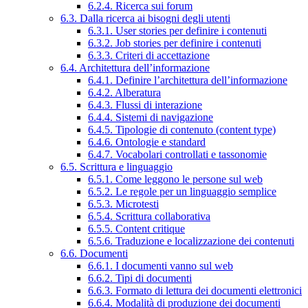
6.2.4. Ricerca sui forum
6.3. Dalla ricerca ai bisogni degli utenti
6.3.1. User stories per definire i contenuti
6.3.2. Job stories per definire i contenuti
6.3.3. Criteri di accettazione
6.4. Architettura dell’informazione
6.4.1. Definire l’architettura dell’informazione
6.4.2. Alberatura
6.4.3. Flussi di interazione
6.4.4. Sistemi di navigazione
6.4.5. Tipologie di contenuto (content type)
6.4.6. Ontologie e standard
6.4.7. Vocabolari controllati e tassonomie
6.5. Scrittura e linguaggio
6.5.1. Come leggono le persone sul web
6.5.2. Le regole per un linguaggio semplice
6.5.3. Microtesti
6.5.4. Scrittura collaborativa
6.5.5. Content critique
6.5.6. Traduzione e localizzazione dei contenuti
6.6. Documenti
6.6.1. I documenti vanno sul web
6.6.2. Tipi di documenti
6.6.3. Formato di lettura dei documenti elettronici
6.6.4. Modalità di produzione dei documenti