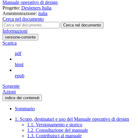
Manuale operativo di design
Progetto:
Designers Italia
Amministrazione:
italia
Cerca nel documento
Cerca nel documento
Informazioni
versione-corrente
Scarica
pdf
html
epub
Sorgente
Azioni
indice dei contenuti
Sommario
1. Scopo, destinatari e uso del Manuale operativo di design
1.1. Versionamento e storico
1.2. Consultazione del manuale
1.3. Contribuisci al manuale