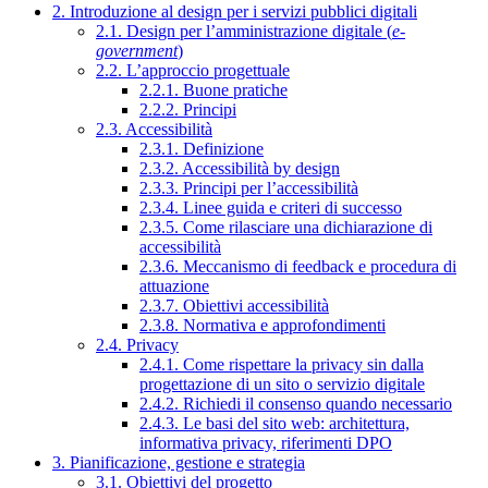
2. Introduzione al design per i servizi pubblici digitali
2.1. Design per l’amministrazione digitale (
e-
government
)
2.2. L’approccio progettuale
2.2.1. Buone pratiche
2.2.2. Principi
2.3. Accessibilità
2.3.1. Definizione
2.3.2. Accessibilità by design
2.3.3. Principi per l’accessibilità
2.3.4. Linee guida e criteri di successo
2.3.5. Come rilasciare una dichiarazione di
accessibilità
2.3.6. Meccanismo di feedback e procedura di
attuazione
2.3.7. Obiettivi accessibilità
2.3.8. Normativa e approfondimenti
2.4. Privacy
2.4.1. Come rispettare la privacy sin dalla
progettazione di un sito o servizio digitale
2.4.2. Richiedi il consenso quando necessario
2.4.3. Le basi del sito web: architettura,
informativa privacy, riferimenti DPO
3. Pianificazione, gestione e strategia
3.1. Obiettivi del progetto