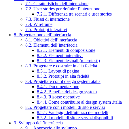
7.1. Caratteristiche dell’interazione
7.2. User stories per definire l’interazione
7.2.1. Differenza tra scenari e user stories
7.3. Flussi di interazione
7.4. Wireframe
7.5. Prototipi interattivi
8. Progettazione dell’interfaccia
8.1. Obiettivi dell’interfaccia
8.2. Elementi dell’interfaccia
8.2.1. Elementi di composizione
8.2.2. Elementi interattivi
8.2.3. Elementi testuali (microtesti)
8.3. Progettare e costruire in alta fedeltà
8.3.1. Layout di pagina
8.3.2. Prototipi in alta fedeltà
8.4. Progettare con il design system .italia
8.4.1. Documentazione
8.4.2. Benefici del design system
8.4.3. Risorse operative
8.4.4. Come contribuire al design system .italia
8.5. Progettare con i modelli di sito e servizi
8.5.1. Vantaggi dell’utilizzo dei modelli
8.5.2. I modelli di sito e servizi disponibili
9. Sviluppo dell’interfaccia
9.1. Approccio allo sviluppo