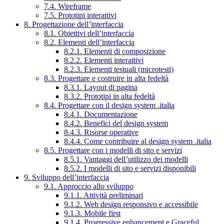
7.4. Wireframe
7.5. Prototipi interattivi
8. Progettazione dell’interfaccia
8.1. Obiettivi dell’interfaccia
8.2. Elementi dell’interfaccia
8.2.1. Elementi di composizione
8.2.2. Elementi interattivi
8.2.3. Elementi testuali (microtesti)
8.3. Progettare e costruire in alta fedeltà
8.3.1. Layout di pagina
8.3.2. Prototipi in alta fedeltà
8.4. Progettare con il design system .italia
8.4.1. Documentazione
8.4.2. Benefici del design system
8.4.3. Risorse operative
8.4.4. Come contribuire al design system .italia
8.5. Progettare con i modelli di sito e servizi
8.5.1. Vantaggi dell’utilizzo dei modelli
8.5.2. I modelli di sito e servizi disponibili
9. Sviluppo dell’interfaccia
9.1. Approccio allo sviluppo
9.1.1. Attività preliminari
9.1.2. Web design responsivo e accessibile
9.1.3. Mobile first
9.1.4. Progressive enhancement e Graceful