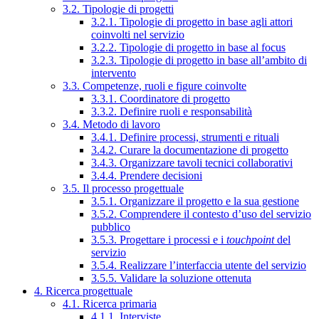
3.2. Tipologie di progetti
3.2.1. Tipologie di progetto in base agli attori
coinvolti nel servizio
3.2.2. Tipologie di progetto in base al focus
3.2.3. Tipologie di progetto in base all’ambito di
intervento
3.3. Competenze, ruoli e figure coinvolte
3.3.1. Coordinatore di progetto
3.3.2. Definire ruoli e responsabilità
3.4. Metodo di lavoro
3.4.1. Definire processi, strumenti e rituali
3.4.2. Curare la documentazione di progetto
3.4.3. Organizzare tavoli tecnici collaborativi
3.4.4. Prendere decisioni
3.5. Il processo progettuale
3.5.1. Organizzare il progetto e la sua gestione
3.5.2. Comprendere il contesto d’uso del servizio
pubblico
3.5.3. Progettare i processi e i
touchpoint
del
servizio
3.5.4. Realizzare l’interfaccia utente del servizio
3.5.5. Validare la soluzione ottenuta
4. Ricerca progettuale
4.1. Ricerca primaria
4.1.1. Interviste