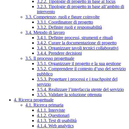
3.2.2. Tipologie di progetto in base al focus
3.2.3. Tipologie di progetto in base all’ambito di
intervento
3.3. Competenze, ruoli e figure coinvolte
3.3.1. Coordinatore di progetto
3.3.2. Definire ruoli e responsabilità
3.4. Metodo di lavoro
3.4.1. Definire processi, strumenti e rituali
3.4.2. Curare la documentazione di progetto
3.4.3. Organizzare tavoli tecnici collaborativi
3.4.4. Prendere decisioni
3.5. Il processo progettuale
3.5.1. Organizzare il progetto e la sua gestione
3.5.2. Comprendere il contesto d’uso del servizio
pubblico
3.5.3. Progettare i processi e i
touchpoint
del
servizio
3.5.4. Realizzare l’interfaccia utente del servizio
3.5.5. Validare la soluzione ottenuta
4. Ricerca progettuale
4.1. Ricerca primaria
4.1.1. Interviste
4.1.2. Questionari
4.1.3. Test di usabilità
4.1.4. Web analytics