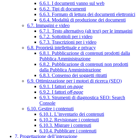
6.6.1. I documenti vanno sul web
6.6.2. Tipi di documenti
6.6.3. Formato di lettura dei documenti elettronici
6.6.4. Modalità di produzione dei documenti
6.7. Immagini e video
6.7.1. Testo alternativo (alt text) per le immagini
6.7.2. Sottotitoli per i video
6.7.3. Trascrizioni per i video
6.8. Proprietà intellettuale e privacy
6.8.1. Pubblicazione di contenuti prodotti dalla
Pubblica Amministrazione
6.8.2. Pubblicazione di contenuti non prodotti
dalla Pubblica Amministrazione
6.8.3. Consenso dei soggetti ritratti
6.9. Ottimizzazione per i motori di ricerca (SEO)
6.9.1. I fattori
on-page
6.9.2. I fattori
off-page
6.9.3. Strumenti di diagnostica SEO: Search
Console
6.10. Gestire i contenuti
6.10.1. L’inventario dei contenuti
6.10.2. Revisionare i contenuti
6.10.3. Migrare i contenuti
6.10.4. Pubblicare i contenuti
7. Progettazione dell’interazione