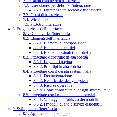
7.1. Caratteristiche dell’interazione
7.2. User stories per definire l’interazione
7.2.1. Differenza tra scenari e user stories
7.3. Flussi di interazione
7.4. Wireframe
7.5. Prototipi interattivi
8. Progettazione dell’interfaccia
8.1. Obiettivi dell’interfaccia
8.2. Elementi dell’interfaccia
8.2.1. Elementi di composizione
8.2.2. Elementi interattivi
8.2.3. Elementi testuali (microtesti)
8.3. Progettare e costruire in alta fedeltà
8.3.1. Layout di pagina
8.3.2. Prototipi in alta fedeltà
8.4. Progettare con il design system .italia
8.4.1. Documentazione
8.4.2. Benefici del design system
8.4.3. Risorse operative
8.4.4. Come contribuire al design system .italia
8.5. Progettare con i modelli di sito e servizi
8.5.1. Vantaggi dell’utilizzo dei modelli
8.5.2. I modelli di sito e servizi disponibili
9. Sviluppo dell’interfaccia
9.1. Approccio allo sviluppo