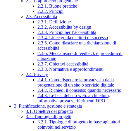
2.2. L’approccio progettuale
2.2.1. Buone pratiche
2.2.2. Principi
2.3. Accessibilità
2.3.1. Definizione
2.3.2. Accessibilità by design
2.3.3. Principi per l’accessibilità
2.3.4. Linee guida e criteri di successo
2.3.5. Come rilasciare una dichiarazione di
accessibilità
2.3.6. Meccanismo di feedback e procedura di
attuazione
2.3.7. Obiettivi accessibilità
2.3.8. Normativa e approfondimenti
2.4. Privacy
2.4.1. Come rispettare la privacy sin dalla
progettazione di un sito o servizio digitale
2.4.2. Richiedi il consenso quando necessario
2.4.3. Le basi del sito web: architettura,
informativa privacy, riferimenti DPO
3. Pianificazione, gestione e strategia
3.1. Obiettivi del progetto
3.2. Tipologie di progetti
3.2.1. Tipologie di progetto in base agli attori
coinvolti nel servizio