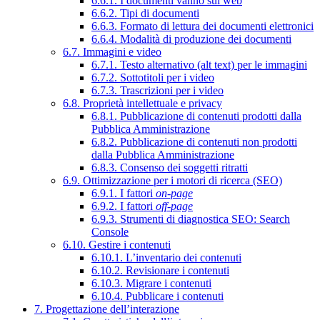
6.6.1. I documenti vanno sul web
6.6.2. Tipi di documenti
6.6.3. Formato di lettura dei documenti elettronici
6.6.4. Modalità di produzione dei documenti
6.7. Immagini e video
6.7.1. Testo alternativo (alt text) per le immagini
6.7.2. Sottotitoli per i video
6.7.3. Trascrizioni per i video
6.8. Proprietà intellettuale e privacy
6.8.1. Pubblicazione di contenuti prodotti dalla
Pubblica Amministrazione
6.8.2. Pubblicazione di contenuti non prodotti
dalla Pubblica Amministrazione
6.8.3. Consenso dei soggetti ritratti
6.9. Ottimizzazione per i motori di ricerca (SEO)
6.9.1. I fattori
on-page
6.9.2. I fattori
off-page
6.9.3. Strumenti di diagnostica SEO: Search
Console
6.10. Gestire i contenuti
6.10.1. L’inventario dei contenuti
6.10.2. Revisionare i contenuti
6.10.3. Migrare i contenuti
6.10.4. Pubblicare i contenuti
7. Progettazione dell’interazione