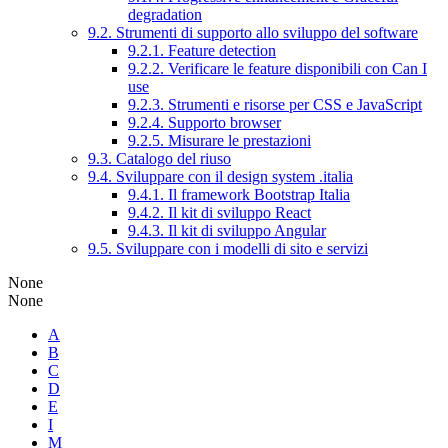
degradation
9.2. Strumenti di supporto allo sviluppo del software
9.2.1. Feature detection
9.2.2. Verificare le feature disponibili con Can I
use
9.2.3. Strumenti e risorse per CSS e JavaScript
9.2.4. Supporto browser
9.2.5. Misurare le prestazioni
9.3. Catalogo del riuso
9.4. Sviluppare con il design system .italia
9.4.1. Il framework Bootstrap Italia
9.4.2. Il kit di sviluppo React
9.4.3. Il kit di sviluppo Angular
9.5. Sviluppare con i modelli di sito e servizi
None
None
A
B
C
D
E
I
M