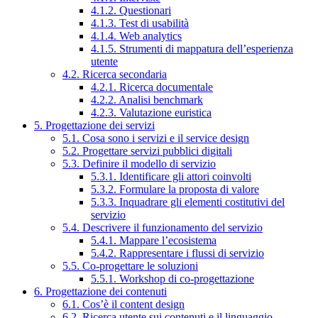
4.1.2. Questionari
4.1.3. Test di usabilità
4.1.4. Web analytics
4.1.5. Strumenti di mappatura dell’esperienza
utente
4.2. Ricerca secondaria
4.2.1. Ricerca documentale
4.2.2. Analisi benchmark
4.2.3. Valutazione euristica
5. Progettazione dei servizi
5.1. Cosa sono i servizi e il service design
5.2. Progettare servizi pubblici digitali
5.3. Definire il modello di servizio
5.3.1. Identificare gli attori coinvolti
5.3.2. Formulare la proposta di valore
5.3.3. Inquadrare gli elementi costitutivi del
servizio
5.4. Descrivere il funzionamento del servizio
5.4.1. Mappare l’ecosistema
5.4.2. Rappresentare i flussi di servizio
5.5. Co-progettare le soluzioni
5.5.1. Workshop di co-progettazione
6. Progettazione dei contenuti
6.1. Cos’è il content design
6.2. Ricerca utente sui contenuti e il linguaggio