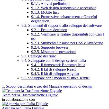
9.1.1. Attività preliminari
9.1.2. Web design responsivo e accessibile
9.1.3. Mobile first
9.1.4. Progressive enhancement e Graceful
degradation
9.2. Strumenti di supporto allo sviluppo del software
9.2.1. Feature detection
9.2.2. Verificare le feature disponibili con Can I
use
9.2.3. Strumenti e risorse per CSS e JavaScript
9.2.4. Supporto browser
9.2.5. Misurare le prestazioni
9.3. Catalogo del riuso
9.4. Sviluppare con il design system .italia
9.4.1. Il framework Bootstrap Italia
9.4.2. Il kit di sviluppo React
9.4.3. Il kit di sviluppo Angular
9.5. Sviluppare con i modelli di sito e servizi
1. Scopo, destinatari e uso del Manuale operativo di design
Team per la Trasformazione Digitale
in collaborazione con
Agenzia per l'Italia Digitale