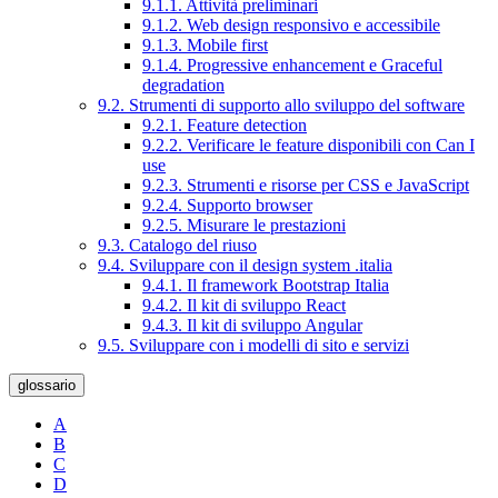
9.1.1. Attività preliminari
9.1.2. Web design responsivo e accessibile
9.1.3. Mobile first
9.1.4. Progressive enhancement e Graceful
degradation
9.2. Strumenti di supporto allo sviluppo del software
9.2.1. Feature detection
9.2.2. Verificare le feature disponibili con Can I
use
9.2.3. Strumenti e risorse per CSS e JavaScript
9.2.4. Supporto browser
9.2.5. Misurare le prestazioni
9.3. Catalogo del riuso
9.4. Sviluppare con il design system .italia
9.4.1. Il framework Bootstrap Italia
9.4.2. Il kit di sviluppo React
9.4.3. Il kit di sviluppo Angular
9.5. Sviluppare con i modelli di sito e servizi
glossario
A
B
C
D