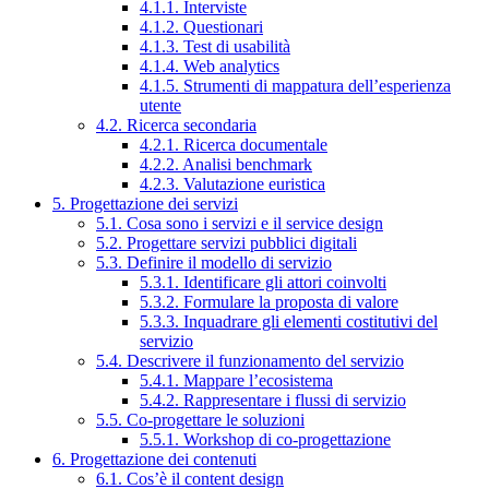
4.1.1. Interviste
4.1.2. Questionari
4.1.3. Test di usabilità
4.1.4. Web analytics
4.1.5. Strumenti di mappatura dell’esperienza
utente
4.2. Ricerca secondaria
4.2.1. Ricerca documentale
4.2.2. Analisi benchmark
4.2.3. Valutazione euristica
5. Progettazione dei servizi
5.1. Cosa sono i servizi e il service design
5.2. Progettare servizi pubblici digitali
5.3. Definire il modello di servizio
5.3.1. Identificare gli attori coinvolti
5.3.2. Formulare la proposta di valore
5.3.3. Inquadrare gli elementi costitutivi del
servizio
5.4. Descrivere il funzionamento del servizio
5.4.1. Mappare l’ecosistema
5.4.2. Rappresentare i flussi di servizio
5.5. Co-progettare le soluzioni
5.5.1. Workshop di co-progettazione
6. Progettazione dei contenuti
6.1. Cos’è il content design