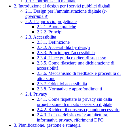
1.3. Contribuisci al manuale
2. Introduzione al design per i servizi pubblici digitali
2.1. Design per l’amministrazione digitale (
e-
government
)
2.2. L’approccio progettuale
2.2.1. Buone pratiche
2.2.2. Principi
2.3. Accessibilità
2.3.1. Definizione
2.3.2. Accessibilità by design
2.3.3. Principi per l’accessibilità
2.3.4. Linee guida e criteri di successo
2.3.5. Come rilasciare una dichiarazione di
accessibilità
2.3.6. Meccanismo di feedback e procedura di
attuazione
2.3.7. Obiettivi accessibilità
2.3.8. Normativa e approfondimenti
2.4. Privacy
2.4.1. Come rispettare la privacy sin dalla
progettazione di un sito o servizio digitale
2.4.2. Richiedi il consenso quando necessario
2.4.3. Le basi del sito web: architettura,
informativa privacy, riferimenti DPO
3. Pianificazione, gestione e strategia