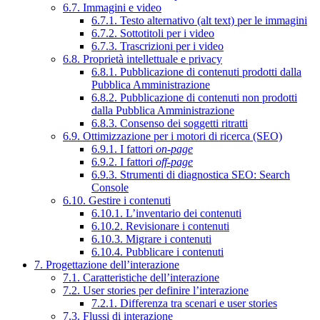
6.7. Immagini e video
6.7.1. Testo alternativo (alt text) per le immagini
6.7.2. Sottotitoli per i video
6.7.3. Trascrizioni per i video
6.8. Proprietà intellettuale e privacy
6.8.1. Pubblicazione di contenuti prodotti dalla
Pubblica Amministrazione
6.8.2. Pubblicazione di contenuti non prodotti
dalla Pubblica Amministrazione
6.8.3. Consenso dei soggetti ritratti
6.9. Ottimizzazione per i motori di ricerca (SEO)
6.9.1. I fattori
on-page
6.9.2. I fattori
off-page
6.9.3. Strumenti di diagnostica SEO: Search
Console
6.10. Gestire i contenuti
6.10.1. L’inventario dei contenuti
6.10.2. Revisionare i contenuti
6.10.3. Migrare i contenuti
6.10.4. Pubblicare i contenuti
7. Progettazione dell’interazione
7.1. Caratteristiche dell’interazione
7.2. User stories per definire l’interazione
7.2.1. Differenza tra scenari e user stories
7.3. Flussi di interazione