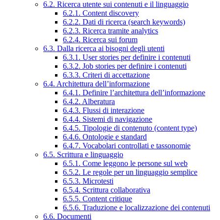
6.2. Ricerca utente sui contenuti e il linguaggio
6.2.1. Content discovery
6.2.2. Dati di ricerca (search keywords)
6.2.3. Ricerca tramite analytics
6.2.4. Ricerca sui forum
6.3. Dalla ricerca ai bisogni degli utenti
6.3.1. User stories per definire i contenuti
6.3.2. Job stories per definire i contenuti
6.3.3. Criteri di accettazione
6.4. Architettura dell’informazione
6.4.1. Definire l’architettura dell’informazione
6.4.2. Alberatura
6.4.3. Flussi di interazione
6.4.4. Sistemi di navigazione
6.4.5. Tipologie di contenuto (content type)
6.4.6. Ontologie e standard
6.4.7. Vocabolari controllati e tassonomie
6.5. Scrittura e linguaggio
6.5.1. Come leggono le persone sul web
6.5.2. Le regole per un linguaggio semplice
6.5.3. Microtesti
6.5.4. Scrittura collaborativa
6.5.5. Content critique
6.5.6. Traduzione e localizzazione dei contenuti
6.6. Documenti