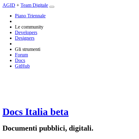
AGID
+
Team Digitale
Piano Triennale
Le community
Developers
Designers
Gli strumenti
Forum
Docs
GitHub
Docs Italia
beta
Documenti pubblici, digitali.