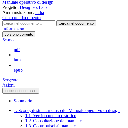
Manuale operativo di design
Progetto:
Designers Italia
Amministrazione:
italia
Cerca nel documento
Cerca nel documento
Informazioni
versione-corrente
Scarica
pdf
html
epub
Sorgente
Azioni
indice dei contenuti
Sommario
1. Scopo, destinatari e uso del Manuale operativo di design
1.1. Versionamento e storico
1.2. Consultazione del manuale
1.3. Contribuisci al manuale