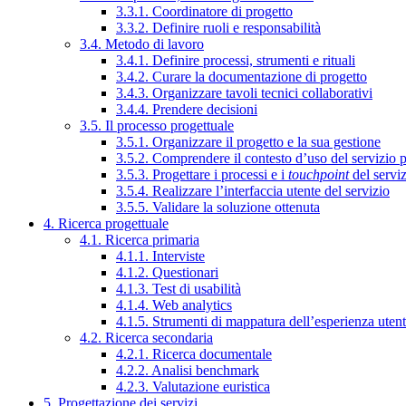
3.3.1. Coordinatore di progetto
3.3.2. Definire ruoli e responsabilità
3.4. Metodo di lavoro
3.4.1. Definire processi, strumenti e rituali
3.4.2. Curare la documentazione di progetto
3.4.3. Organizzare tavoli tecnici collaborativi
3.4.4. Prendere decisioni
3.5. Il processo progettuale
3.5.1. Organizzare il progetto e la sua gestione
3.5.2. Comprendere il contesto d’uso del servizio 
3.5.3. Progettare i processi e i
touchpoint
del servi
3.5.4. Realizzare l’interfaccia utente del servizio
3.5.5. Validare la soluzione ottenuta
4. Ricerca progettuale
4.1. Ricerca primaria
4.1.1. Interviste
4.1.2. Questionari
4.1.3. Test di usabilità
4.1.4. Web analytics
4.1.5. Strumenti di mappatura dell’esperienza uten
4.2. Ricerca secondaria
4.2.1. Ricerca documentale
4.2.2. Analisi benchmark
4.2.3. Valutazione euristica
5. Progettazione dei servizi