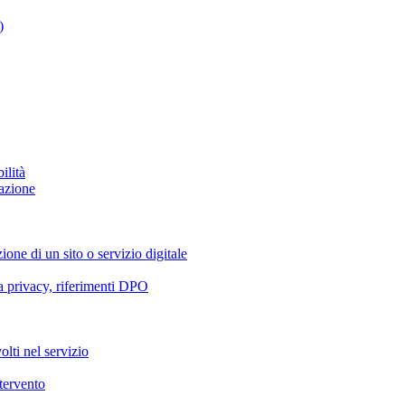
)
ilità
azione
ione di un sito o servizio digitale
va privacy, riferimenti DPO
olti nel servizio
ntervento