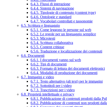
6.4.3. Flussi di interazione
6.4.4. Sistemi di navigazione
6.4.5. Tipologie di contenuto (content type)
6.4.6. Ontologie e standard
6.4.7. Vocabolari controllati e tassonomie
6.5. Scrittura e linguaggio
6.5.1. Come leggono le persone sul web
6.5.2. Le regole per un linguaggio semplice
6.5.3. Microtesti
6.5.4. Scrittura collaborativa
6.5.5. Content critique
6.5.6. Traduzione e localizzazione dei contenuti
6.6. Documenti
6.6.1. I documenti vanno sul web
6.6.2. Tipi di documenti
6.6.3. Formato di lettura dei documenti elettronici
6.6.4. Modalità di produzione dei documenti
6.7. Immagini e video
6.7.1. Testo alternativo (alt text) per le immagini
6.7.2. Sottotitoli per i video
6.7.3. Trascrizioni per i video
6.8. Proprietà intellettuale e privacy
6.8.1. Pubblicazione di contenuti prodotti dalla P
6.8.2. Pubblicazione di contenuti non prodotti dal