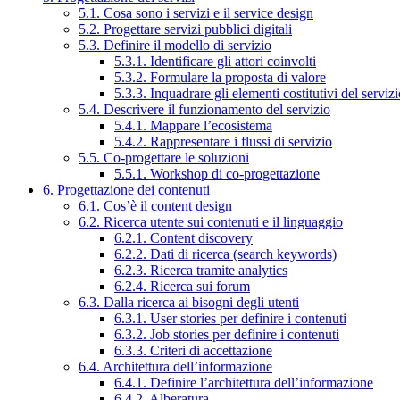
5.1. Cosa sono i servizi e il service design
5.2. Progettare servizi pubblici digitali
5.3. Definire il modello di servizio
5.3.1. Identificare gli attori coinvolti
5.3.2. Formulare la proposta di valore
5.3.3. Inquadrare gli elementi costitutivi del serviz
5.4. Descrivere il funzionamento del servizio
5.4.1. Mappare l’ecosistema
5.4.2. Rappresentare i flussi di servizio
5.5. Co-progettare le soluzioni
5.5.1. Workshop di co-progettazione
6. Progettazione dei contenuti
6.1. Cos’è il content design
6.2. Ricerca utente sui contenuti e il linguaggio
6.2.1. Content discovery
6.2.2. Dati di ricerca (search keywords)
6.2.3. Ricerca tramite analytics
6.2.4. Ricerca sui forum
6.3. Dalla ricerca ai bisogni degli utenti
6.3.1. User stories per definire i contenuti
6.3.2. Job stories per definire i contenuti
6.3.3. Criteri di accettazione
6.4. Architettura dell’informazione
6.4.1. Definire l’architettura dell’informazione
6.4.2. Alberatura