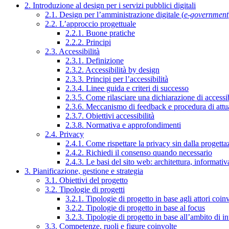
2. Introduzione al design per i servizi pubblici digitali
2.1. Design per l’amministrazione digitale (
e-government
2.2. L’approccio progettuale
2.2.1. Buone pratiche
2.2.2. Principi
2.3. Accessibilità
2.3.1. Definizione
2.3.2. Accessibilità by design
2.3.3. Principi per l’accessibilità
2.3.4. Linee guida e criteri di successo
2.3.5. Come rilasciare una dichiarazione di accessib
2.3.6. Meccanismo di feedback e procedura di attu
2.3.7. Obiettivi accessibilità
2.3.8. Normativa e approfondimenti
2.4. Privacy
2.4.1. Come rispettare la privacy sin dalla progettaz
2.4.2. Richiedi il consenso quando necessario
2.4.3. Le basi del sito web: architettura, informati
3. Pianificazione, gestione e strategia
3.1. Obiettivi del progetto
3.2. Tipologie di progetti
3.2.1. Tipologie di progetto in base agli attori coinv
3.2.2. Tipologie di progetto in base al focus
3.2.3. Tipologie di progetto in base all’ambito di i
3.3. Competenze, ruoli e figure coinvolte