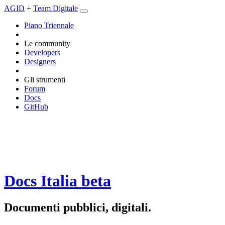
AGID
+
Team Digitale
Piano Triennale
Le community
Developers
Designers
Gli strumenti
Forum
Docs
GitHub
Docs Italia
beta
Documenti pubblici, digitali.