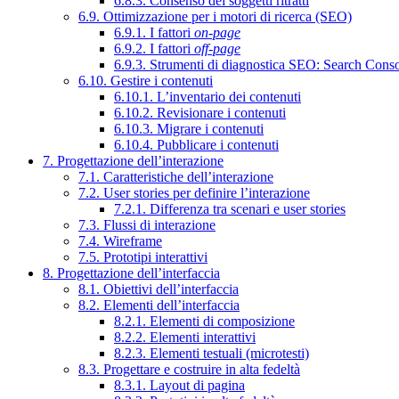
6.8.3. Consenso dei soggetti ritratti
6.9. Ottimizzazione per i motori di ricerca (SEO)
6.9.1. I fattori
on-page
6.9.2. I fattori
off-page
6.9.3. Strumenti di diagnostica SEO: Search Cons
6.10. Gestire i contenuti
6.10.1. L’inventario dei contenuti
6.10.2. Revisionare i contenuti
6.10.3. Migrare i contenuti
6.10.4. Pubblicare i contenuti
7. Progettazione dell’interazione
7.1. Caratteristiche dell’interazione
7.2. User stories per definire l’interazione
7.2.1. Differenza tra scenari e user stories
7.3. Flussi di interazione
7.4. Wireframe
7.5. Prototipi interattivi
8. Progettazione dell’interfaccia
8.1. Obiettivi dell’interfaccia
8.2. Elementi dell’interfaccia
8.2.1. Elementi di composizione
8.2.2. Elementi interattivi
8.2.3. Elementi testuali (microtesti)
8.3. Progettare e costruire in alta fedeltà
8.3.1. Layout di pagina