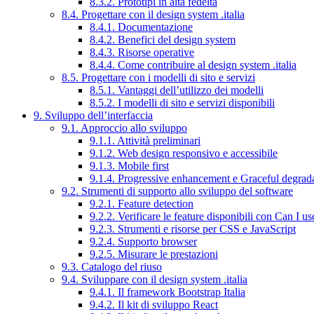
8.3.2. Prototipi in alta fedeltà
8.4. Progettare con il design system .italia
8.4.1. Documentazione
8.4.2. Benefici del design system
8.4.3. Risorse operative
8.4.4. Come contribuire al design system .italia
8.5. Progettare con i modelli di sito e servizi
8.5.1. Vantaggi dell’utilizzo dei modelli
8.5.2. I modelli di sito e servizi disponibili
9. Sviluppo dell’interfaccia
9.1. Approccio allo sviluppo
9.1.1. Attività preliminari
9.1.2. Web design responsivo e accessibile
9.1.3. Mobile first
9.1.4. Progressive enhancement e Graceful degrad
9.2. Strumenti di supporto allo sviluppo del software
9.2.1. Feature detection
9.2.2. Verificare le feature disponibili con Can I us
9.2.3. Strumenti e risorse per CSS e JavaScript
9.2.4. Supporto browser
9.2.5. Misurare le prestazioni
9.3. Catalogo del riuso
9.4. Sviluppare con il design system .italia
9.4.1. Il framework Bootstrap Italia
9.4.2. Il kit di sviluppo React