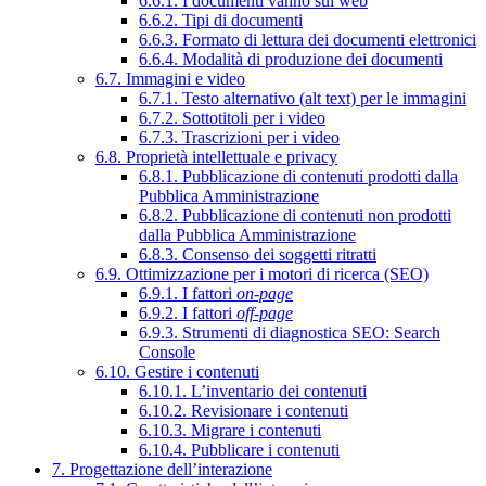
6.6.1. I documenti vanno sul web
6.6.2. Tipi di documenti
6.6.3. Formato di lettura dei documenti elettronici
6.6.4. Modalità di produzione dei documenti
6.7. Immagini e video
6.7.1. Testo alternativo (alt text) per le immagini
6.7.2. Sottotitoli per i video
6.7.3. Trascrizioni per i video
6.8. Proprietà intellettuale e privacy
6.8.1. Pubblicazione di contenuti prodotti dalla
Pubblica Amministrazione
6.8.2. Pubblicazione di contenuti non prodotti
dalla Pubblica Amministrazione
6.8.3. Consenso dei soggetti ritratti
6.9. Ottimizzazione per i motori di ricerca (SEO)
6.9.1. I fattori
on-page
6.9.2. I fattori
off-page
6.9.3. Strumenti di diagnostica SEO: Search
Console
6.10. Gestire i contenuti
6.10.1. L’inventario dei contenuti
6.10.2. Revisionare i contenuti
6.10.3. Migrare i contenuti
6.10.4. Pubblicare i contenuti
7. Progettazione dell’interazione