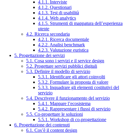
4.1.1. Interviste
4.1.2. Questionari
4.1.3. Test di usabilità
4.1.4. Web analytics
4.1.5. Strumenti di mappatura dell’esperienza
utente
4.2. Ricerca secondaria
4.2.1. Ricerca documentale
4.2.2. Analisi benchmark
4.2.3. Valutazione euristica
5. Progettazione dei servizi
5.1. Cosa sono i servizi e il service design
5.2. Progettare servizi pubblici digitali
5.3. Definire il modello di servizio
5.3.1. Identificare gli attori coinvolti
5.3.2. Formulare la proposta di valore
5.3.3. Inquadrare gli elementi costitutivi del
servizio
5.4. Descrivere il funzionamento del servizio
5.4.1. Mappare l’ecosistema
5.4.2. Rappresentare i flussi di servizio
5.5. Co-progettare le soluzioni
5.5.1. Workshop di co-progettazione
6. Progettazione dei contenuti
6.1. Cos’è il content design