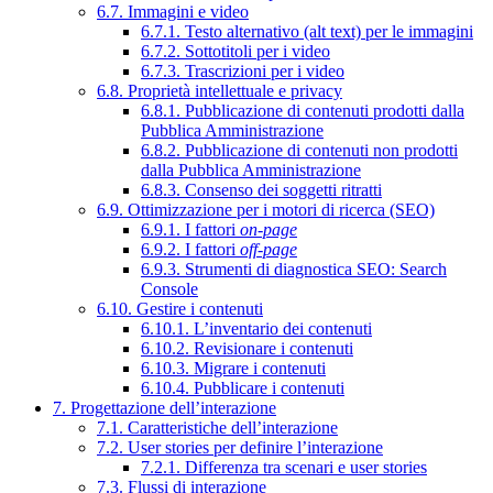
6.7. Immagini e video
6.7.1. Testo alternativo (alt text) per le immagini
6.7.2. Sottotitoli per i video
6.7.3. Trascrizioni per i video
6.8. Proprietà intellettuale e privacy
6.8.1. Pubblicazione di contenuti prodotti dalla
Pubblica Amministrazione
6.8.2. Pubblicazione di contenuti non prodotti
dalla Pubblica Amministrazione
6.8.3. Consenso dei soggetti ritratti
6.9. Ottimizzazione per i motori di ricerca (SEO)
6.9.1. I fattori
on-page
6.9.2. I fattori
off-page
6.9.3. Strumenti di diagnostica SEO: Search
Console
6.10. Gestire i contenuti
6.10.1. L’inventario dei contenuti
6.10.2. Revisionare i contenuti
6.10.3. Migrare i contenuti
6.10.4. Pubblicare i contenuti
7. Progettazione dell’interazione
7.1. Caratteristiche dell’interazione
7.2. User stories per definire l’interazione
7.2.1. Differenza tra scenari e user stories
7.3. Flussi di interazione