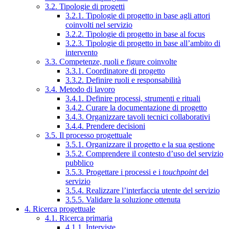
3.2. Tipologie di progetti
3.2.1. Tipologie di progetto in base agli attori
coinvolti nel servizio
3.2.2. Tipologie di progetto in base al focus
3.2.3. Tipologie di progetto in base all’ambito di
intervento
3.3. Competenze, ruoli e figure coinvolte
3.3.1. Coordinatore di progetto
3.3.2. Definire ruoli e responsabilità
3.4. Metodo di lavoro
3.4.1. Definire processi, strumenti e rituali
3.4.2. Curare la documentazione di progetto
3.4.3. Organizzare tavoli tecnici collaborativi
3.4.4. Prendere decisioni
3.5. Il processo progettuale
3.5.1. Organizzare il progetto e la sua gestione
3.5.2. Comprendere il contesto d’uso del servizio
pubblico
3.5.3. Progettare i processi e i
touchpoint
del
servizio
3.5.4. Realizzare l’interfaccia utente del servizio
3.5.5. Validare la soluzione ottenuta
4. Ricerca progettuale
4.1. Ricerca primaria
4.1.1. Interviste