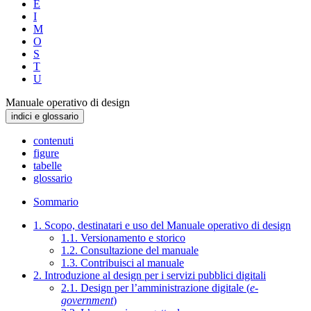
E
I
M
O
S
T
U
Manuale operativo di design
indici e glossario
contenuti
figure
tabelle
glossario
Sommario
1. Scopo, destinatari e uso del Manuale operativo di design
1.1. Versionamento e storico
1.2. Consultazione del manuale
1.3. Contribuisci al manuale
2. Introduzione al design per i servizi pubblici digitali
2.1. Design per l’amministrazione digitale (
e-
government
)