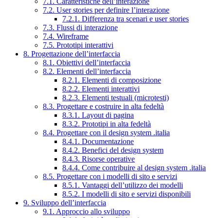
7.1. Caratteristiche dell’interazione
7.2. User stories per definire l’interazione
7.2.1. Differenza tra scenari e user stories
7.3. Flussi di interazione
7.4. Wireframe
7.5. Prototipi interattivi
8. Progettazione dell’interfaccia
8.1. Obiettivi dell’interfaccia
8.2. Elementi dell’interfaccia
8.2.1. Elementi di composizione
8.2.2. Elementi interattivi
8.2.3. Elementi testuali (microtesti)
8.3. Progettare e costruire in alta fedeltà
8.3.1. Layout di pagina
8.3.2. Prototipi in alta fedeltà
8.4. Progettare con il design system .italia
8.4.1. Documentazione
8.4.2. Benefici del design system
8.4.3. Risorse operative
8.4.4. Come contribuire al design system .italia
8.5. Progettare con i modelli di sito e servizi
8.5.1. Vantaggi dell’utilizzo dei modelli
8.5.2. I modelli di sito e servizi disponibili
9. Sviluppo dell’interfaccia
9.1. Approccio allo sviluppo