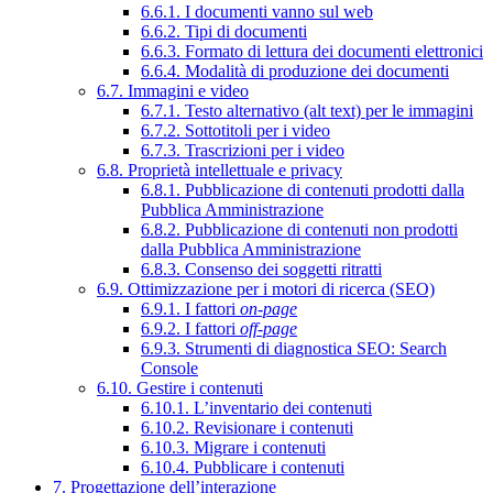
6.6.1. I documenti vanno sul web
6.6.2. Tipi di documenti
6.6.3. Formato di lettura dei documenti elettronici
6.6.4. Modalità di produzione dei documenti
6.7. Immagini e video
6.7.1. Testo alternativo (alt text) per le immagini
6.7.2. Sottotitoli per i video
6.7.3. Trascrizioni per i video
6.8. Proprietà intellettuale e privacy
6.8.1. Pubblicazione di contenuti prodotti dalla
Pubblica Amministrazione
6.8.2. Pubblicazione di contenuti non prodotti
dalla Pubblica Amministrazione
6.8.3. Consenso dei soggetti ritratti
6.9. Ottimizzazione per i motori di ricerca (SEO)
6.9.1. I fattori
on-page
6.9.2. I fattori
off-page
6.9.3. Strumenti di diagnostica SEO: Search
Console
6.10. Gestire i contenuti
6.10.1. L’inventario dei contenuti
6.10.2. Revisionare i contenuti
6.10.3. Migrare i contenuti
6.10.4. Pubblicare i contenuti
7. Progettazione dell’interazione