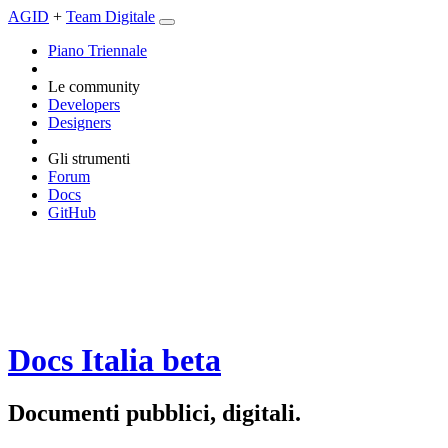
AGID
+
Team Digitale
Piano Triennale
Le community
Developers
Designers
Gli strumenti
Forum
Docs
GitHub
Docs Italia
beta
Documenti pubblici, digitali.