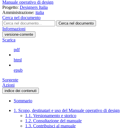
Manuale operativo di design
Progetto:
Designers Italia
Amministrazione:
italia
Cerca nel documento
Cerca nel documento
Informazioni
versione-corrente
Scarica
pdf
html
epub
Sorgente
Azioni
indice dei contenuti
Sommario
1. Scopo, destinatari e uso del Manuale operativo di design
1.1. Versionamento e storico
1.2. Consultazione del manuale
1.3. Contribuisci al manuale