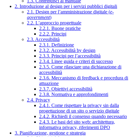
1.3. Contribuisci al manuale
2. Introduzione al design per i servizi pubblici digitali
2.1. Design per l’amministrazione digitale (
e-
government
)
2.2. L’approccio progettuale
2.2.1. Buone pratiche
2.2.2. Principi
2.3. Accessibilità
2.3.1. Definizione
2.3.2. Accessibilità by design
2.3.3. Principi per l’accessibilità
2.3.4. Linee guida e criteri di successo
2.3.5. Come rilasciare una dichiarazione di
accessibilità
2.3.6. Meccanismo di feedback e procedura di
attuazione
2.3.7. Obiettivi accessibilità
2.3.8. Normativa e approfondimenti
2.4. Privacy
2.4.1. Come rispettare la privacy sin dalla
progettazione di un sito o servizio digitale
2.4.2. Richiedi il consenso quando necessario
2.4.3. Le basi del sito web: architettura,
informativa privacy, riferimenti DPO
3. Pianificazione, gestione e strategia