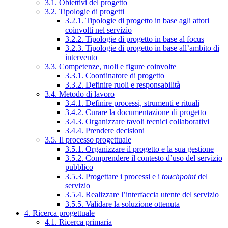
3.1. Obiettivi del progetto
3.2. Tipologie di progetti
3.2.1. Tipologie di progetto in base agli attori
coinvolti nel servizio
3.2.2. Tipologie di progetto in base al focus
3.2.3. Tipologie di progetto in base all’ambito di
intervento
3.3. Competenze, ruoli e figure coinvolte
3.3.1. Coordinatore di progetto
3.3.2. Definire ruoli e responsabilità
3.4. Metodo di lavoro
3.4.1. Definire processi, strumenti e rituali
3.4.2. Curare la documentazione di progetto
3.4.3. Organizzare tavoli tecnici collaborativi
3.4.4. Prendere decisioni
3.5. Il processo progettuale
3.5.1. Organizzare il progetto e la sua gestione
3.5.2. Comprendere il contesto d’uso del servizio
pubblico
3.5.3. Progettare i processi e i
touchpoint
del
servizio
3.5.4. Realizzare l’interfaccia utente del servizio
3.5.5. Validare la soluzione ottenuta
4. Ricerca progettuale
4.1. Ricerca primaria