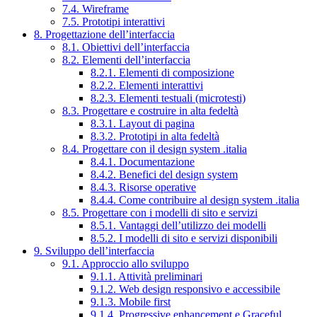
7.4. Wireframe
7.5. Prototipi interattivi
8. Progettazione dell’interfaccia
8.1. Obiettivi dell’interfaccia
8.2. Elementi dell’interfaccia
8.2.1. Elementi di composizione
8.2.2. Elementi interattivi
8.2.3. Elementi testuali (microtesti)
8.3. Progettare e costruire in alta fedeltà
8.3.1. Layout di pagina
8.3.2. Prototipi in alta fedeltà
8.4. Progettare con il design system .italia
8.4.1. Documentazione
8.4.2. Benefici del design system
8.4.3. Risorse operative
8.4.4. Come contribuire al design system .italia
8.5. Progettare con i modelli di sito e servizi
8.5.1. Vantaggi dell’utilizzo dei modelli
8.5.2. I modelli di sito e servizi disponibili
9. Sviluppo dell’interfaccia
9.1. Approccio allo sviluppo
9.1.1. Attività preliminari
9.1.2. Web design responsivo e accessibile
9.1.3. Mobile first
9.1.4. Progressive enhancement e Graceful