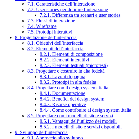
7.1. Caratteristiche dell’interazione
7.2. User stories per definire l’interazione
7.2.1. Differenza tra scenari e user stories
7.3. Flussi di interazione
7.4. Wireframe
7.5. Prototipi interattivi
8. Progettazione dell’interfaccia
8.1. Obiettivi dell’interfaccia
8.2. Elementi dell’interfaccia
8.2.1. Elementi di composizione
8.2.2. Elementi interattivi
8.2.3. Elementi testuali (microtesti)
8.3. Progettare e costruire in alta fedeltà
8.3.1. Layout di pagina
8.3.2. Prototipi in alta fedeltà
8.4. Progettare con il design system .italia
8.4.1. Documentazione
8.4.2. Benefici del design system
8.4.3. Risorse operative
8.4.4. Come contribuire al design system .italia
8.5. Progettare con i modelli di sito e servizi
8.5.1. Vantaggi dell’utilizzo dei modelli
8.5.2. I modelli di sito e servizi disponibili
9. Sviluppo dell’interfaccia
9.1. Approccio allo sviluppo