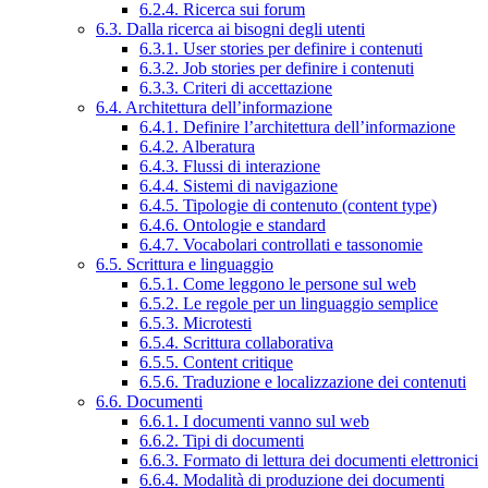
6.2.4. Ricerca sui forum
6.3. Dalla ricerca ai bisogni degli utenti
6.3.1. User stories per definire i contenuti
6.3.2. Job stories per definire i contenuti
6.3.3. Criteri di accettazione
6.4. Architettura dell’informazione
6.4.1. Definire l’architettura dell’informazione
6.4.2. Alberatura
6.4.3. Flussi di interazione
6.4.4. Sistemi di navigazione
6.4.5. Tipologie di contenuto (content type)
6.4.6. Ontologie e standard
6.4.7. Vocabolari controllati e tassonomie
6.5. Scrittura e linguaggio
6.5.1. Come leggono le persone sul web
6.5.2. Le regole per un linguaggio semplice
6.5.3. Microtesti
6.5.4. Scrittura collaborativa
6.5.5. Content critique
6.5.6. Traduzione e localizzazione dei contenuti
6.6. Documenti
6.6.1. I documenti vanno sul web
6.6.2. Tipi di documenti
6.6.3. Formato di lettura dei documenti elettronici
6.6.4. Modalità di produzione dei documenti