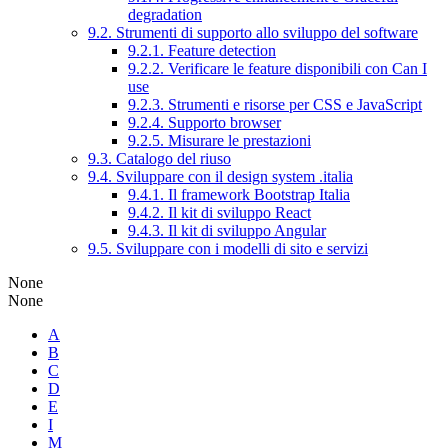
degradation
9.2. Strumenti di supporto allo sviluppo del software
9.2.1. Feature detection
9.2.2. Verificare le feature disponibili con Can I
use
9.2.3. Strumenti e risorse per CSS e JavaScript
9.2.4. Supporto browser
9.2.5. Misurare le prestazioni
9.3. Catalogo del riuso
9.4. Sviluppare con il design system .italia
9.4.1. Il framework Bootstrap Italia
9.4.2. Il kit di sviluppo React
9.4.3. Il kit di sviluppo Angular
9.5. Sviluppare con i modelli di sito e servizi
None
None
A
B
C
D
E
I
M