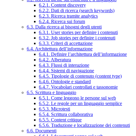
6.2.1. Content discovery
6.2.2. Dati di ricerca (search keywords)
6.2.3. Ricerca tramite analytics
6.2.4. Ricerca sui forum
6.3. Dalla ricerca ai bisogni degli utenti
6.3.1. User stories per definire i contenuti
6.3.2. Job stories per definire i contenuti
6.3.3. Criteri di accettazione
6.4. Architettura dell’informazione
6.4.1. Definire l’architettura dell’informazione
6.4.2. Alberatura
6.4.3. Flussi di interazione
6.4.4. Sistemi di navigazione
6.4.5. Tipologie di contenuto (content type)
6.4.6. Ontologie e standard
6.4.7. Vocabolari controllati e tassonomie
6.5. Scrittura e linguaggio
6.5.1. Come leggono le persone sul web
6.5.2. Le regole per un linguaggio semplice
6.5.3. Microtesti
6.5.4. Scrittura collaborativa
6.5.5. Content critique
6.5.6. Traduzione e localizzazione dei contenuti
6.6. Documenti