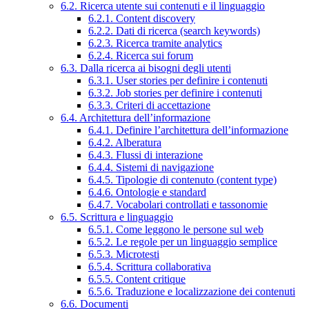
6.2. Ricerca utente sui contenuti e il linguaggio
6.2.1. Content discovery
6.2.2. Dati di ricerca (search keywords)
6.2.3. Ricerca tramite analytics
6.2.4. Ricerca sui forum
6.3. Dalla ricerca ai bisogni degli utenti
6.3.1. User stories per definire i contenuti
6.3.2. Job stories per definire i contenuti
6.3.3. Criteri di accettazione
6.4. Architettura dell’informazione
6.4.1. Definire l’architettura dell’informazione
6.4.2. Alberatura
6.4.3. Flussi di interazione
6.4.4. Sistemi di navigazione
6.4.5. Tipologie di contenuto (content type)
6.4.6. Ontologie e standard
6.4.7. Vocabolari controllati e tassonomie
6.5. Scrittura e linguaggio
6.5.1. Come leggono le persone sul web
6.5.2. Le regole per un linguaggio semplice
6.5.3. Microtesti
6.5.4. Scrittura collaborativa
6.5.5. Content critique
6.5.6. Traduzione e localizzazione dei contenuti
6.6. Documenti