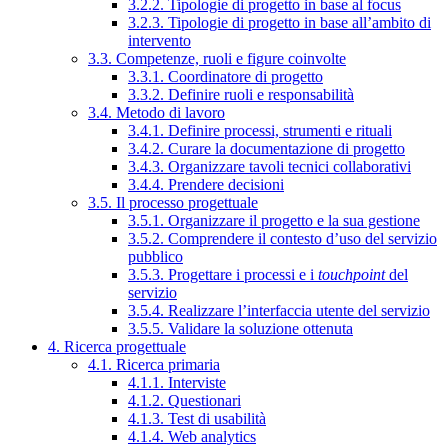
3.2.2. Tipologie di progetto in base al focus
3.2.3. Tipologie di progetto in base all’ambito di
intervento
3.3. Competenze, ruoli e figure coinvolte
3.3.1. Coordinatore di progetto
3.3.2. Definire ruoli e responsabilità
3.4. Metodo di lavoro
3.4.1. Definire processi, strumenti e rituali
3.4.2. Curare la documentazione di progetto
3.4.3. Organizzare tavoli tecnici collaborativi
3.4.4. Prendere decisioni
3.5. Il processo progettuale
3.5.1. Organizzare il progetto e la sua gestione
3.5.2. Comprendere il contesto d’uso del servizio
pubblico
3.5.3. Progettare i processi e i
touchpoint
del
servizio
3.5.4. Realizzare l’interfaccia utente del servizio
3.5.5. Validare la soluzione ottenuta
4. Ricerca progettuale
4.1. Ricerca primaria
4.1.1. Interviste
4.1.2. Questionari
4.1.3. Test di usabilità
4.1.4. Web analytics