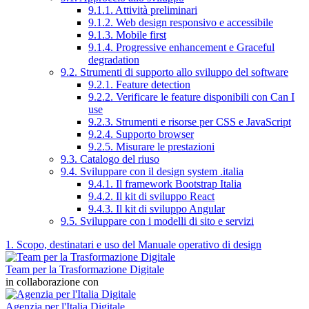
9.1.1. Attività preliminari
9.1.2. Web design responsivo e accessibile
9.1.3. Mobile first
9.1.4. Progressive enhancement e Graceful
degradation
9.2. Strumenti di supporto allo sviluppo del software
9.2.1. Feature detection
9.2.2. Verificare le feature disponibili con Can I
use
9.2.3. Strumenti e risorse per CSS e JavaScript
9.2.4. Supporto browser
9.2.5. Misurare le prestazioni
9.3. Catalogo del riuso
9.4. Sviluppare con il design system .italia
9.4.1. Il framework Bootstrap Italia
9.4.2. Il kit di sviluppo React
9.4.3. Il kit di sviluppo Angular
9.5. Sviluppare con i modelli di sito e servizi
1. Scopo, destinatari e uso del Manuale operativo di design
Team per la Trasformazione Digitale
in collaborazione con
Agenzia per l'Italia Digitale