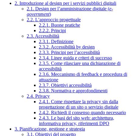
2. Introduzione al design per i servizi pubblici digitali
2.1. Design per l’amministrazione digitale (
e-
government
)
2.2. L’approccio progettuale
2.2.1. Buone pratiche
2.2.2. Principi
2.3. Accessibilità
2.3.1. Definizione
2.3.2. Accessibilità by design
2.3.3. Principi per l’accessibilità
2.3.4. Linee guida e criteri di successo
2.3.5. Come rilasciare una dichiarazione di
accessibilità
2.3.6. Meccanismo di feedback e procedura di
attuazione
2.3.7. Obiettivi accessibilità
2.3.8. Normativa e approfondimenti
2.4. Privacy
2.4.1. Come rispettare la privacy sin dalla
progettazione di un sito o servizio digitale
2.4.2. Richiedi il consenso quando necessario
2.4.3. Le basi del sito web: architettura,
informativa privacy, riferimenti DPO
3. Pianificazione, gestione e strategia
3.1. Obiettivi del progetto