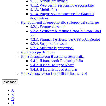
9.1.1. Attività preliminari
9.1.2. Web design responsivo e accessibile
9.1.3. Mobile first
9.1.4. Progressive enhancement e Graceful
degradation
9.2. Strumenti di supporto allo sviluppo del software
9.2.1. Feature detection
9.2.2. Verificare le feature disponibili con Can I
use
9.2.3. Strumenti e risorse per CSS e JavaScript
9.2.4. Supporto browser
9.2.5. Misurare le prestazioni
9.3. Catalogo del riuso
9.4. Sviluppare con il design system .italia
9.4.1. Il framework Bootstrap Italia
9.4.2. Il kit di sviluppo React
9.4.3. Il kit di sviluppo Angular
9.5. Sviluppare con i modelli di sito e servizi
glossario
A
B
C
D