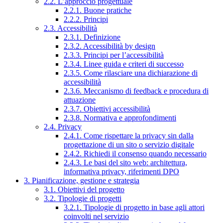
2.2. L’approccio progettuale
2.2.1. Buone pratiche
2.2.2. Principi
2.3. Accessibilità
2.3.1. Definizione
2.3.2. Accessibilità by design
2.3.3. Principi per l’accessibilità
2.3.4. Linee guida e criteri di successo
2.3.5. Come rilasciare una dichiarazione di
accessibilità
2.3.6. Meccanismo di feedback e procedura di
attuazione
2.3.7. Obiettivi accessibilità
2.3.8. Normativa e approfondimenti
2.4. Privacy
2.4.1. Come rispettare la privacy sin dalla
progettazione di un sito o servizio digitale
2.4.2. Richiedi il consenso quando necessario
2.4.3. Le basi del sito web: architettura,
informativa privacy, riferimenti DPO
3. Pianificazione, gestione e strategia
3.1. Obiettivi del progetto
3.2. Tipologie di progetti
3.2.1. Tipologie di progetto in base agli attori
coinvolti nel servizio