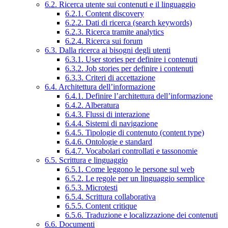
6.2. Ricerca utente sui contenuti e il linguaggio
6.2.1. Content discovery
6.2.2. Dati di ricerca (search keywords)
6.2.3. Ricerca tramite analytics
6.2.4. Ricerca sui forum
6.3. Dalla ricerca ai bisogni degli utenti
6.3.1. User stories per definire i contenuti
6.3.2. Job stories per definire i contenuti
6.3.3. Criteri di accettazione
6.4. Architettura dell’informazione
6.4.1. Definire l’architettura dell’informazione
6.4.2. Alberatura
6.4.3. Flussi di interazione
6.4.4. Sistemi di navigazione
6.4.5. Tipologie di contenuto (content type)
6.4.6. Ontologie e standard
6.4.7. Vocabolari controllati e tassonomie
6.5. Scrittura e linguaggio
6.5.1. Come leggono le persone sul web
6.5.2. Le regole per un linguaggio semplice
6.5.3. Microtesti
6.5.4. Scrittura collaborativa
6.5.5. Content critique
6.5.6. Traduzione e localizzazione dei contenuti
6.6. Documenti