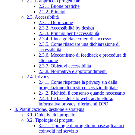
2.2. L’approccio progettuale
2.2.1. Buone pratiche
2.2.2. Principi
2.3. Accessibilità
2.3.1. Definizione
2.3.2. Accessibilità by design
2.3.3. Principi per l’accessibilità
2.3.4. Linee guida e criteri di successo
2.3.5. Come rilasciare una dichiarazione di
accessibilità
2.3.6. Meccanismo di feedback e procedura di
attuazione
2.3.7. Obiettivi accessibilità
2.3.8. Normativa e approfondimenti
2.4. Privacy
2.4.1. Come rispettare la privacy sin dalla
progettazione di un sito o servizio digitale
2.4.2. Richiedi il consenso quando necessario
2.4.3. Le basi del sito web: architettura,
informativa privacy, riferimenti DPO
3. Pianificazione, gestione e strategia
3.1. Obiettivi del progetto
3.2. Tipologie di progetti
3.2.1. Tipologie di progetto in base agli attori
coinvolti nel servizio