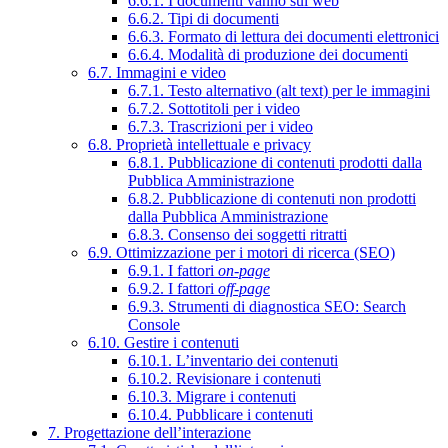
6.6.1. I documenti vanno sul web
6.6.2. Tipi di documenti
6.6.3. Formato di lettura dei documenti elettronici
6.6.4. Modalità di produzione dei documenti
6.7. Immagini e video
6.7.1. Testo alternativo (alt text) per le immagini
6.7.2. Sottotitoli per i video
6.7.3. Trascrizioni per i video
6.8. Proprietà intellettuale e privacy
6.8.1. Pubblicazione di contenuti prodotti dalla
Pubblica Amministrazione
6.8.2. Pubblicazione di contenuti non prodotti
dalla Pubblica Amministrazione
6.8.3. Consenso dei soggetti ritratti
6.9. Ottimizzazione per i motori di ricerca (SEO)
6.9.1. I fattori
on-page
6.9.2. I fattori
off-page
6.9.3. Strumenti di diagnostica SEO: Search
Console
6.10. Gestire i contenuti
6.10.1. L’inventario dei contenuti
6.10.2. Revisionare i contenuti
6.10.3. Migrare i contenuti
6.10.4. Pubblicare i contenuti
7. Progettazione dell’interazione