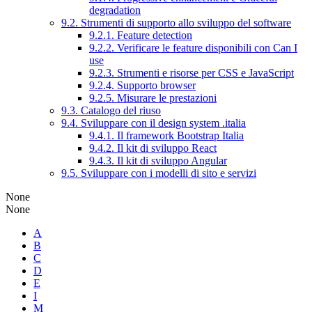
degradation
9.2. Strumenti di supporto allo sviluppo del software
9.2.1. Feature detection
9.2.2. Verificare le feature disponibili con Can I
use
9.2.3. Strumenti e risorse per CSS e JavaScript
9.2.4. Supporto browser
9.2.5. Misurare le prestazioni
9.3. Catalogo del riuso
9.4. Sviluppare con il design system .italia
9.4.1. Il framework Bootstrap Italia
9.4.2. Il kit di sviluppo React
9.4.3. Il kit di sviluppo Angular
9.5. Sviluppare con i modelli di sito e servizi
None
None
A
B
C
D
E
I
M