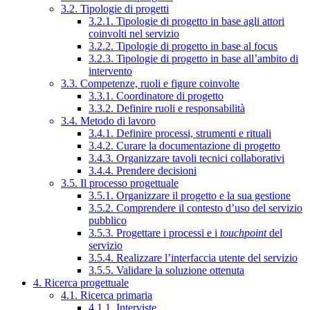
3.2. Tipologie di progetti
3.2.1. Tipologie di progetto in base agli attori
coinvolti nel servizio
3.2.2. Tipologie di progetto in base al focus
3.2.3. Tipologie di progetto in base all’ambito di
intervento
3.3. Competenze, ruoli e figure coinvolte
3.3.1. Coordinatore di progetto
3.3.2. Definire ruoli e responsabilità
3.4. Metodo di lavoro
3.4.1. Definire processi, strumenti e rituali
3.4.2. Curare la documentazione di progetto
3.4.3. Organizzare tavoli tecnici collaborativi
3.4.4. Prendere decisioni
3.5. Il processo progettuale
3.5.1. Organizzare il progetto e la sua gestione
3.5.2. Comprendere il contesto d’uso del servizio
pubblico
3.5.3. Progettare i processi e i
touchpoint
del
servizio
3.5.4. Realizzare l’interfaccia utente del servizio
3.5.5. Validare la soluzione ottenuta
4. Ricerca progettuale
4.1. Ricerca primaria
4.1.1. Interviste