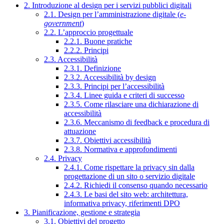
2. Introduzione al design per i servizi pubblici digitali
2.1. Design per l’amministrazione digitale (
e-
government
)
2.2. L’approccio progettuale
2.2.1. Buone pratiche
2.2.2. Principi
2.3. Accessibilità
2.3.1. Definizione
2.3.2. Accessibilità by design
2.3.3. Principi per l’accessibilità
2.3.4. Linee guida e criteri di successo
2.3.5. Come rilasciare una dichiarazione di
accessibilità
2.3.6. Meccanismo di feedback e procedura di
attuazione
2.3.7. Obiettivi accessibilità
2.3.8. Normativa e approfondimenti
2.4. Privacy
2.4.1. Come rispettare la privacy sin dalla
progettazione di un sito o servizio digitale
2.4.2. Richiedi il consenso quando necessario
2.4.3. Le basi del sito web: architettura,
informativa privacy, riferimenti DPO
3. Pianificazione, gestione e strategia
3.1. Obiettivi del progetto