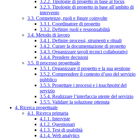
3.2.2. Tipologie di progetto in base al focus
3.2.3. Tipologie di progetto in base all’ambito di
intervento
3.3. Competenze, ruoli e figure coinvolte
3.3.1. Coordinatore di progetto
3.3.2. Definire ruoli e responsabilità
3.4. Metodo di lavoro
3.4.1. Definire processi, strumenti e rituali
3.4.2. Curare la documentazione di progetto
3.4.3. Organizzare tavoli tecnici collaborativi
3.4.4. Prendere decisioni
3.5. Il processo progettuale
3.5.1. Organizzare il progetto e la sua gestione
3.5.2. Comprendere il contesto d’uso del servizio
pubblico
3.5.3. Progettare i processi e i
touchpoint
del
servizio
3.5.4. Realizzare l’interfaccia utente del servizio
3.5.5. Validare la soluzione ottenuta
4. Ricerca progettuale
4.1. Ricerca primaria
4.1.1. Interviste
4.1.2. Questionari
4.1.3. Test di usabilità
4.1.4. Web analytics