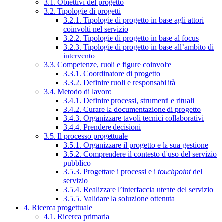
3.1. Obiettivi del progetto
3.2. Tipologie di progetti
3.2.1. Tipologie di progetto in base agli attori
coinvolti nel servizio
3.2.2. Tipologie di progetto in base al focus
3.2.3. Tipologie di progetto in base all’ambito di
intervento
3.3. Competenze, ruoli e figure coinvolte
3.3.1. Coordinatore di progetto
3.3.2. Definire ruoli e responsabilità
3.4. Metodo di lavoro
3.4.1. Definire processi, strumenti e rituali
3.4.2. Curare la documentazione di progetto
3.4.3. Organizzare tavoli tecnici collaborativi
3.4.4. Prendere decisioni
3.5. Il processo progettuale
3.5.1. Organizzare il progetto e la sua gestione
3.5.2. Comprendere il contesto d’uso del servizio
pubblico
3.5.3. Progettare i processi e i
touchpoint
del
servizio
3.5.4. Realizzare l’interfaccia utente del servizio
3.5.5. Validare la soluzione ottenuta
4. Ricerca progettuale
4.1. Ricerca primaria