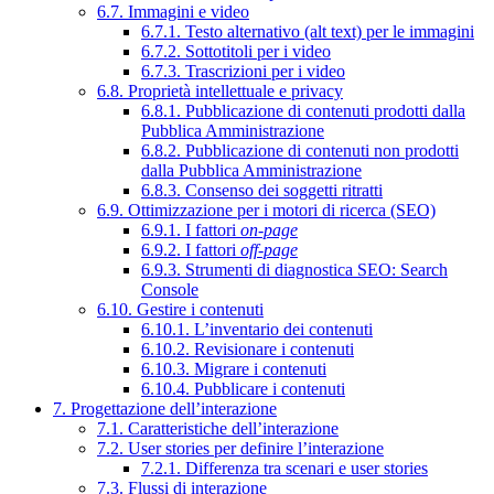
6.7. Immagini e video
6.7.1. Testo alternativo (alt text) per le immagini
6.7.2. Sottotitoli per i video
6.7.3. Trascrizioni per i video
6.8. Proprietà intellettuale e privacy
6.8.1. Pubblicazione di contenuti prodotti dalla
Pubblica Amministrazione
6.8.2. Pubblicazione di contenuti non prodotti
dalla Pubblica Amministrazione
6.8.3. Consenso dei soggetti ritratti
6.9. Ottimizzazione per i motori di ricerca (SEO)
6.9.1. I fattori
on-page
6.9.2. I fattori
off-page
6.9.3. Strumenti di diagnostica SEO: Search
Console
6.10. Gestire i contenuti
6.10.1. L’inventario dei contenuti
6.10.2. Revisionare i contenuti
6.10.3. Migrare i contenuti
6.10.4. Pubblicare i contenuti
7. Progettazione dell’interazione
7.1. Caratteristiche dell’interazione
7.2. User stories per definire l’interazione
7.2.1. Differenza tra scenari e user stories
7.3. Flussi di interazione