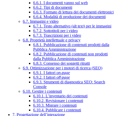
6.6.1. I documenti vanno sul web
6.6.2. Tipi di documenti
6.6.3. Formato di lettura dei documenti elettronici
6.6.4. Modalità di produzione dei documenti
6.7. Immagini e video
6.7.1. Testo alternativo (alt text) per le immagini
6.7.2. Sottotitoli per i video
6.7.3. Trascrizioni per i video
6.8. Proprietà intellettuale e privacy
6.8.1. Pubblicazione di contenuti prodotti dalla
Pubblica Amministrazione
6.8.2. Pubblicazione di contenuti non prodotti
dalla Pubblica Amministrazione
6.8.3. Consenso dei soggetti ritratti
6.9. Ottimizzazione per i motori di ricerca (SEO)
6.9.1. I fattori
on-page
6.9.2. I fattori
off-page
6.9.3. Strumenti di diagnostica SEO: Search
Console
6.10. Gestire i contenuti
6.10.1. L’inventario dei contenuti
6.10.2. Revisionare i contenuti
6.10.3. Migrare i contenuti
6.10.4. Pubblicare i contenuti
7. Progettazione dell’interazione