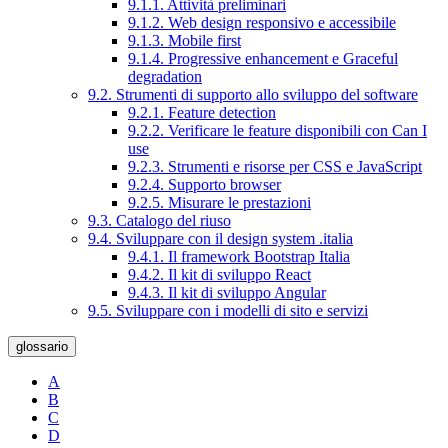
9.1.1. Attività preliminari
9.1.2. Web design responsivo e accessibile
9.1.3. Mobile first
9.1.4. Progressive enhancement e Graceful
degradation
9.2. Strumenti di supporto allo sviluppo del software
9.2.1. Feature detection
9.2.2. Verificare le feature disponibili con Can I
use
9.2.3. Strumenti e risorse per CSS e JavaScript
9.2.4. Supporto browser
9.2.5. Misurare le prestazioni
9.3. Catalogo del riuso
9.4. Sviluppare con il design system .italia
9.4.1. Il framework Bootstrap Italia
9.4.2. Il kit di sviluppo React
9.4.3. Il kit di sviluppo Angular
9.5. Sviluppare con i modelli di sito e servizi
glossario
A
B
C
D