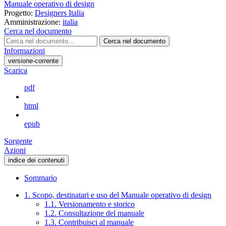
Manuale operativo di design
Progetto:
Designers Italia
Amministrazione:
italia
Cerca nel documento
Cerca nel documento
Informazioni
versione-corrente
Scarica
pdf
html
epub
Sorgente
Azioni
indice dei contenuti
Sommario
1. Scopo, destinatari e uso del Manuale operativo di design
1.1. Versionamento e storico
1.2. Consultazione del manuale
1.3. Contribuisci al manuale