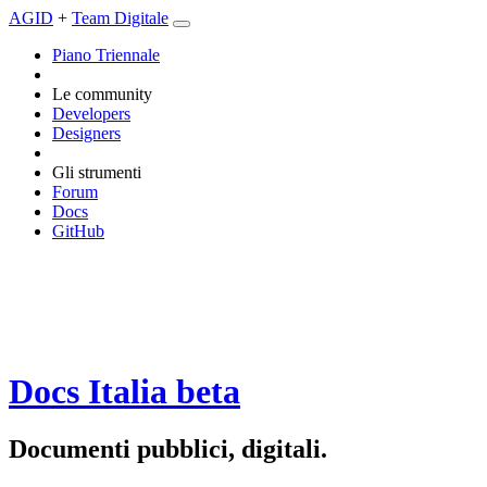
AGID
+
Team Digitale
Piano Triennale
Le community
Developers
Designers
Gli strumenti
Forum
Docs
GitHub
Docs Italia
beta
Documenti pubblici, digitali.