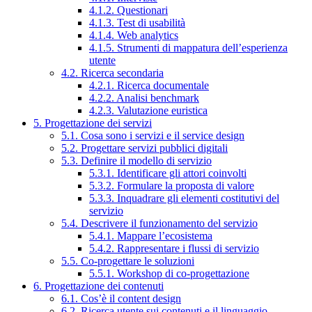
4.1.2. Questionari
4.1.3. Test di usabilità
4.1.4. Web analytics
4.1.5. Strumenti di mappatura dell’esperienza
utente
4.2. Ricerca secondaria
4.2.1. Ricerca documentale
4.2.2. Analisi benchmark
4.2.3. Valutazione euristica
5. Progettazione dei servizi
5.1. Cosa sono i servizi e il service design
5.2. Progettare servizi pubblici digitali
5.3. Definire il modello di servizio
5.3.1. Identificare gli attori coinvolti
5.3.2. Formulare la proposta di valore
5.3.3. Inquadrare gli elementi costitutivi del
servizio
5.4. Descrivere il funzionamento del servizio
5.4.1. Mappare l’ecosistema
5.4.2. Rappresentare i flussi di servizio
5.5. Co-progettare le soluzioni
5.5.1. Workshop di co-progettazione
6. Progettazione dei contenuti
6.1. Cos’è il content design
6.2. Ricerca utente sui contenuti e il linguaggio