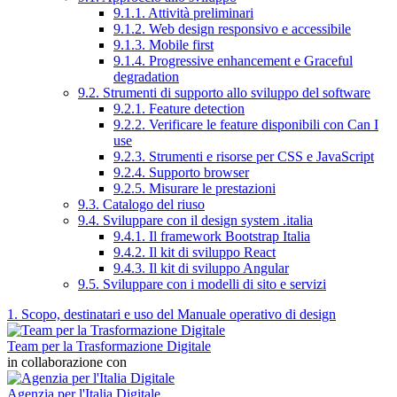
9.1.1. Attività preliminari
9.1.2. Web design responsivo e accessibile
9.1.3. Mobile first
9.1.4. Progressive enhancement e Graceful
degradation
9.2. Strumenti di supporto allo sviluppo del software
9.2.1. Feature detection
9.2.2. Verificare le feature disponibili con Can I
use
9.2.3. Strumenti e risorse per CSS e JavaScript
9.2.4. Supporto browser
9.2.5. Misurare le prestazioni
9.3. Catalogo del riuso
9.4. Sviluppare con il design system .italia
9.4.1. Il framework Bootstrap Italia
9.4.2. Il kit di sviluppo React
9.4.3. Il kit di sviluppo Angular
9.5. Sviluppare con i modelli di sito e servizi
1. Scopo, destinatari e uso del Manuale operativo di design
Team per la Trasformazione Digitale
in collaborazione con
Agenzia per l'Italia Digitale