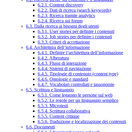
6.2.1. Content discovery
6.2.2. Dati di ricerca (search keywords)
6.2.3. Ricerca tramite analytics
6.2.4. Ricerca sui forum
6.3. Dalla ricerca ai bisogni degli utenti
6.3.1. User stories per definire i contenuti
6.3.2. Job stories per definire i contenuti
6.3.3. Criteri di accettazione
6.4. Architettura dell’informazione
6.4.1. Definire l’architettura dell’informazione
6.4.2. Alberatura
6.4.3. Flussi di interazione
6.4.4. Sistemi di navigazione
6.4.5. Tipologie di contenuto (content type)
6.4.6. Ontologie e standard
6.4.7. Vocabolari controllati e tassonomie
6.5. Scrittura e linguaggio
6.5.1. Come leggono le persone sul web
6.5.2. Le regole per un linguaggio semplice
6.5.3. Microtesti
6.5.4. Scrittura collaborativa
6.5.5. Content critique
6.5.6. Traduzione e localizzazione dei contenuti
6.6. Documenti