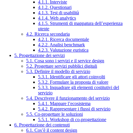
4.1.1. Interviste
4.1.2. Questionari
4.1.3. Test di usabilità
4.1.4. Web analytics
4.1.5. Strumenti di mappatura dell’esperienza
utente
4.2. Ricerca secondaria
4.2.1. Ricerca documentale
4.2.2. Analisi benchmark
4.2.3. Valutazione euristica
5. Progettazione dei servizi
5.1. Cosa sono i servizi e il service design
5.2. Progettare servizi pubblici digitali
5.3. Definire il modello di servizio
5.3.1. Identificare gli attori coinvolti
5.3.2. Formulare la proposta di valore
5.3.3. Inquadrare gli elementi costitutivi del
servizio
5.4. Descrivere il funzionamento del servizio
5.4.1. Mappare l’ecosistema
5.4.2. Rappresentare i flussi di servizio
5.5. Co-progettare le soluzioni
5.5.1. Workshop di co-progettazione
6. Progettazione dei contenuti
6.1. Cos’è il content design