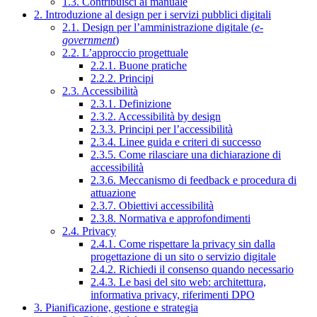
1.3. Contribuisci al manuale
2. Introduzione al design per i servizi pubblici digitali
2.1. Design per l’amministrazione digitale (
e-
government
)
2.2. L’approccio progettuale
2.2.1. Buone pratiche
2.2.2. Principi
2.3. Accessibilità
2.3.1. Definizione
2.3.2. Accessibilità by design
2.3.3. Principi per l’accessibilità
2.3.4. Linee guida e criteri di successo
2.3.5. Come rilasciare una dichiarazione di
accessibilità
2.3.6. Meccanismo di feedback e procedura di
attuazione
2.3.7. Obiettivi accessibilità
2.3.8. Normativa e approfondimenti
2.4. Privacy
2.4.1. Come rispettare la privacy sin dalla
progettazione di un sito o servizio digitale
2.4.2. Richiedi il consenso quando necessario
2.4.3. Le basi del sito web: architettura,
informativa privacy, riferimenti DPO
3. Pianificazione, gestione e strategia