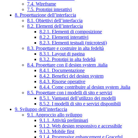
7.4. Wireframe
7.5. Prototipi interattivi
8. Progettazione dell’interfaccia
8.1. Obiettivi dell’interfaccia
8.2. Elementi dell’interfaccia
8.2.1. Elementi di composizione
8.2.2. Elementi interattivi
8.2.3. Elementi testuali (microtesti)
8.3. Progettare e costruire in alta fedeltà
8.3.1. Layout di pagina
8.3.2. Prototipi in alta fedeltà
8.4. Progettare con il design system .italia
8.4.1. Documentazione
8.4.2. Benefici del design system
8.4.3. Risorse operative
8.4.4. Come contribuire al design system .italia
8.5. Progettare con i modelli di sito e servizi
8.5.1. Vantaggi dell’utilizzo dei modelli
8.5.2. I modelli di sito e servizi disponibili
9. Sviluppo dell’interfaccia
9.1. Approccio allo sviluppo
9.1.1. Attività preliminari
9.1.2. Web design responsivo e accessibile
9.1.3. Mobile first
9.1.4. Progressive enhancement e Graceful