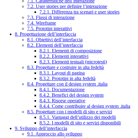
7.1. Caratteristiche dell’interazione
7.2. User stories per definire l’interazione
7.2.1. Differenza tra scenari e user stories
7.3. Flussi di interazione
7.4. Wireframe
7.5. Prototipi interattivi
8. Progettazione dell’interfaccia
8.1. Obiettivi dell’interfaccia
8.2. Elementi dell’interfaccia
8.2.1. Elementi di composizione
8.2.2. Elementi interattivi
8.2.3. Elementi testuali (microtesti)
8.3. Progettare e costruire in alta fedeltà
8.3.1. Layout di pagina
8.3.2. Prototipi in alta fedeltà
8.4. Progettare con il design system .italia
8.4.1. Documentazione
8.4.2. Benefici del design system
8.4.3. Risorse operative
8.4.4. Come contribuire al design system .italia
8.5. Progettare con i modelli di sito e servizi
8.5.1. Vantaggi dell’utilizzo dei modelli
8.5.2. I modelli di sito e servizi disponibili
9. Sviluppo dell’interfaccia
9.1. Approccio allo sviluppo