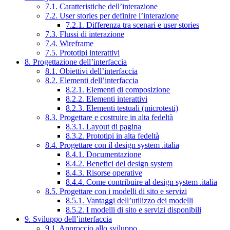
7.1. Caratteristiche dell’interazione
7.2. User stories per definire l’interazione
7.2.1. Differenza tra scenari e user stories
7.3. Flussi di interazione
7.4. Wireframe
7.5. Prototipi interattivi
8. Progettazione dell’interfaccia
8.1. Obiettivi dell’interfaccia
8.2. Elementi dell’interfaccia
8.2.1. Elementi di composizione
8.2.2. Elementi interattivi
8.2.3. Elementi testuali (microtesti)
8.3. Progettare e costruire in alta fedeltà
8.3.1. Layout di pagina
8.3.2. Prototipi in alta fedeltà
8.4. Progettare con il design system .italia
8.4.1. Documentazione
8.4.2. Benefici del design system
8.4.3. Risorse operative
8.4.4. Come contribuire al design system .italia
8.5. Progettare con i modelli di sito e servizi
8.5.1. Vantaggi dell’utilizzo dei modelli
8.5.2. I modelli di sito e servizi disponibili
9. Sviluppo dell’interfaccia
9.1. Approccio allo sviluppo