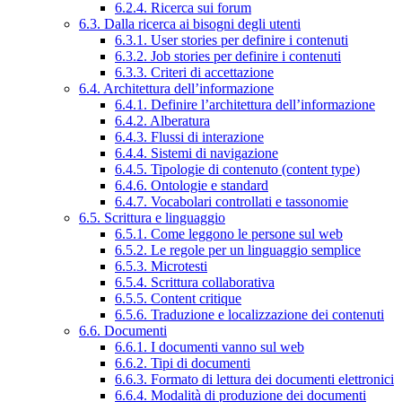
6.2.4. Ricerca sui forum
6.3. Dalla ricerca ai bisogni degli utenti
6.3.1. User stories per definire i contenuti
6.3.2. Job stories per definire i contenuti
6.3.3. Criteri di accettazione
6.4. Architettura dell’informazione
6.4.1. Definire l’architettura dell’informazione
6.4.2. Alberatura
6.4.3. Flussi di interazione
6.4.4. Sistemi di navigazione
6.4.5. Tipologie di contenuto (content type)
6.4.6. Ontologie e standard
6.4.7. Vocabolari controllati e tassonomie
6.5. Scrittura e linguaggio
6.5.1. Come leggono le persone sul web
6.5.2. Le regole per un linguaggio semplice
6.5.3. Microtesti
6.5.4. Scrittura collaborativa
6.5.5. Content critique
6.5.6. Traduzione e localizzazione dei contenuti
6.6. Documenti
6.6.1. I documenti vanno sul web
6.6.2. Tipi di documenti
6.6.3. Formato di lettura dei documenti elettronici
6.6.4. Modalità di produzione dei documenti