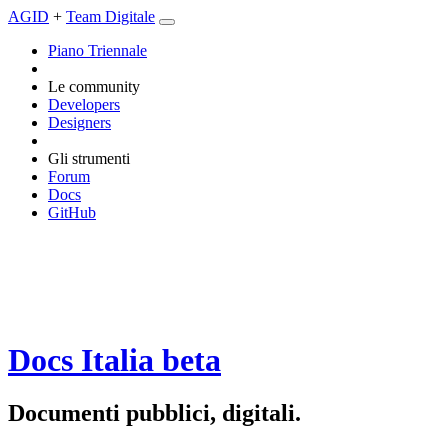
AGID
+
Team Digitale
Piano Triennale
Le community
Developers
Designers
Gli strumenti
Forum
Docs
GitHub
Docs Italia
beta
Documenti pubblici, digitali.