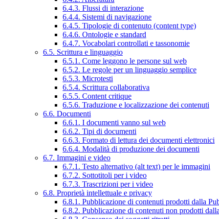
6.4.3. Flussi di interazione
6.4.4. Sistemi di navigazione
6.4.5. Tipologie di contenuto (content type)
6.4.6. Ontologie e standard
6.4.7. Vocabolari controllati e tassonomie
6.5. Scrittura e linguaggio
6.5.1. Come leggono le persone sul web
6.5.2. Le regole per un linguaggio semplice
6.5.3. Microtesti
6.5.4. Scrittura collaborativa
6.5.5. Content critique
6.5.6. Traduzione e localizzazione dei contenuti
6.6. Documenti
6.6.1. I documenti vanno sul web
6.6.2. Tipi di documenti
6.6.3. Formato di lettura dei documenti elettronici
6.6.4. Modalità di produzione dei documenti
6.7. Immagini e video
6.7.1. Testo alternativo (alt text) per le immagini
6.7.2. Sottotitoli per i video
6.7.3. Trascrizioni per i video
6.8. Proprietà intellettuale e privacy
6.8.1. Pubblicazione di contenuti prodotti dalla P
6.8.2. Pubblicazione di contenuti non prodotti dal