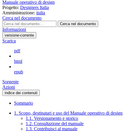
Manuale operativo di design
Progetto:
Designers Italia
Amministrazione:
italia
Cerca nel documento
Cerca nel documento
Informazioni
versione-corrente
Scarica
pdf
html
epub
Sorgente
Azioni
indice dei contenuti
Sommario
1. Scopo, destinatari e uso del Manuale operativo di design
1.1. Versionamento e storico
1.2. Consultazione del manuale
1.3. Contribuisci al manuale