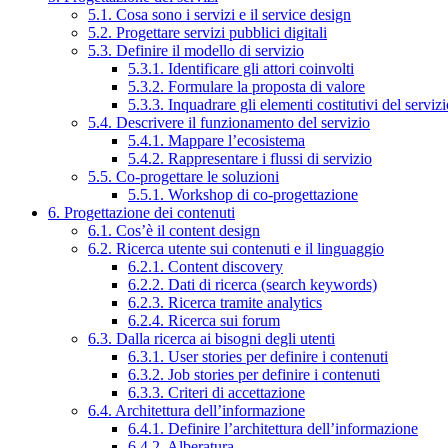
5.1. Cosa sono i servizi e il service design
5.2. Progettare servizi pubblici digitali
5.3. Definire il modello di servizio
5.3.1. Identificare gli attori coinvolti
5.3.2. Formulare la proposta di valore
5.3.3. Inquadrare gli elementi costitutivi del serviz
5.4. Descrivere il funzionamento del servizio
5.4.1. Mappare l’ecosistema
5.4.2. Rappresentare i flussi di servizio
5.5. Co-progettare le soluzioni
5.5.1. Workshop di co-progettazione
6. Progettazione dei contenuti
6.1. Cos’è il content design
6.2. Ricerca utente sui contenuti e il linguaggio
6.2.1. Content discovery
6.2.2. Dati di ricerca (search keywords)
6.2.3. Ricerca tramite analytics
6.2.4. Ricerca sui forum
6.3. Dalla ricerca ai bisogni degli utenti
6.3.1. User stories per definire i contenuti
6.3.2. Job stories per definire i contenuti
6.3.3. Criteri di accettazione
6.4. Architettura dell’informazione
6.4.1. Definire l’architettura dell’informazione
6.4.2. Alberatura