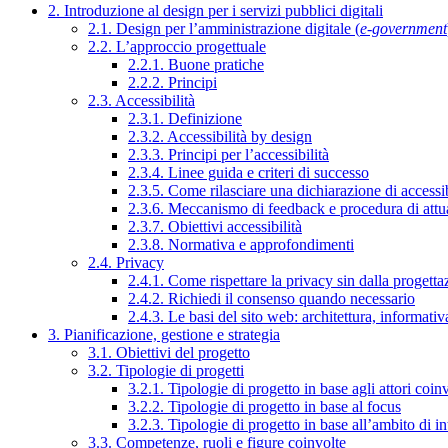
2. Introduzione al design per i servizi pubblici digitali
2.1. Design per l’amministrazione digitale (
e-government
2.2. L’approccio progettuale
2.2.1. Buone pratiche
2.2.2. Principi
2.3. Accessibilità
2.3.1. Definizione
2.3.2. Accessibilità by design
2.3.3. Principi per l’accessibilità
2.3.4. Linee guida e criteri di successo
2.3.5. Come rilasciare una dichiarazione di accessib
2.3.6. Meccanismo di feedback e procedura di attu
2.3.7. Obiettivi accessibilità
2.3.8. Normativa e approfondimenti
2.4. Privacy
2.4.1. Come rispettare la privacy sin dalla progettaz
2.4.2. Richiedi il consenso quando necessario
2.4.3. Le basi del sito web: architettura, informati
3. Pianificazione, gestione e strategia
3.1. Obiettivi del progetto
3.2. Tipologie di progetti
3.2.1. Tipologie di progetto in base agli attori coinv
3.2.2. Tipologie di progetto in base al focus
3.2.3. Tipologie di progetto in base all’ambito di i
3.3. Competenze, ruoli e figure coinvolte