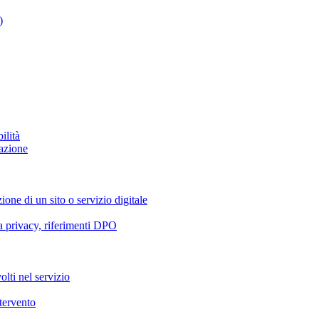
)
ilità
azione
ione di un sito o servizio digitale
va privacy, riferimenti DPO
olti nel servizio
ntervento