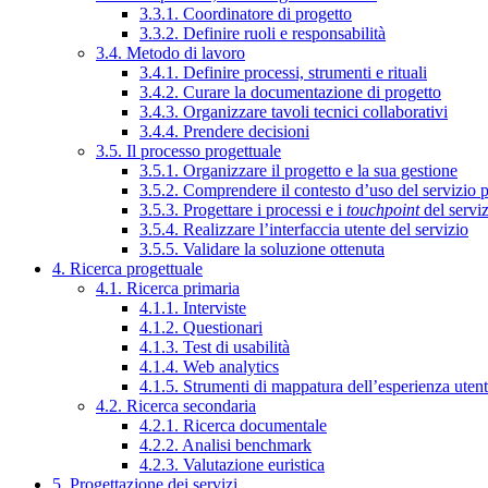
3.3.1. Coordinatore di progetto
3.3.2. Definire ruoli e responsabilità
3.4. Metodo di lavoro
3.4.1. Definire processi, strumenti e rituali
3.4.2. Curare la documentazione di progetto
3.4.3. Organizzare tavoli tecnici collaborativi
3.4.4. Prendere decisioni
3.5. Il processo progettuale
3.5.1. Organizzare il progetto e la sua gestione
3.5.2. Comprendere il contesto d’uso del servizio 
3.5.3. Progettare i processi e i
touchpoint
del servi
3.5.4. Realizzare l’interfaccia utente del servizio
3.5.5. Validare la soluzione ottenuta
4. Ricerca progettuale
4.1. Ricerca primaria
4.1.1. Interviste
4.1.2. Questionari
4.1.3. Test di usabilità
4.1.4. Web analytics
4.1.5. Strumenti di mappatura dell’esperienza uten
4.2. Ricerca secondaria
4.2.1. Ricerca documentale
4.2.2. Analisi benchmark
4.2.3. Valutazione euristica
5. Progettazione dei servizi