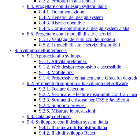
8.3.2. Prototipi in alta fedeltà
8.4. Progettare con il design system .italia
8.4.1. Documentazione
8.4.2. Benefici del design system
8.4.3. Risorse operative
8.4.4. Come contribuire al design system .italia
8.5. Progettare con i modelli di sito e servizi
8.5.1. Vantaggi dell’utilizzo dei modelli
8.5.2. I modelli di sito e servizi disponibili
9. Sviluppo dell’interfaccia
9.1. Approccio allo sviluppo
9.1.1. Attività preliminari
9.1.2. Web design responsivo e accessibile
9.1.3. Mobile first
9.1.4. Progressive enhancement e Graceful degrad
9.2. Strumenti di supporto allo sviluppo del software
9.2.1. Feature detection
9.2.2. Verificare le feature disponibili con Can I us
9.2.3. Strumenti e risorse per CSS e JavaScript
9.2.4. Supporto browser
9.2.5. Misurare le prestazioni
9.3. Catalogo del riuso
9.4. Sviluppare con il design system .italia
9.4.1. Il framework Bootstrap Italia
9.4.2. Il kit di sviluppo React