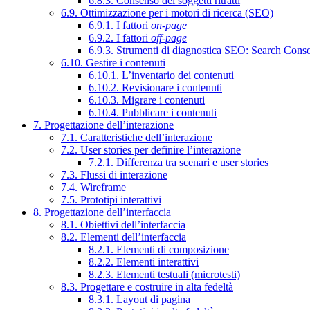
6.8.3. Consenso dei soggetti ritratti
6.9. Ottimizzazione per i motori di ricerca (SEO)
6.9.1. I fattori
on-page
6.9.2. I fattori
off-page
6.9.3. Strumenti di diagnostica SEO: Search Cons
6.10. Gestire i contenuti
6.10.1. L’inventario dei contenuti
6.10.2. Revisionare i contenuti
6.10.3. Migrare i contenuti
6.10.4. Pubblicare i contenuti
7. Progettazione dell’interazione
7.1. Caratteristiche dell’interazione
7.2. User stories per definire l’interazione
7.2.1. Differenza tra scenari e user stories
7.3. Flussi di interazione
7.4. Wireframe
7.5. Prototipi interattivi
8. Progettazione dell’interfaccia
8.1. Obiettivi dell’interfaccia
8.2. Elementi dell’interfaccia
8.2.1. Elementi di composizione
8.2.2. Elementi interattivi
8.2.3. Elementi testuali (microtesti)
8.3. Progettare e costruire in alta fedeltà
8.3.1. Layout di pagina