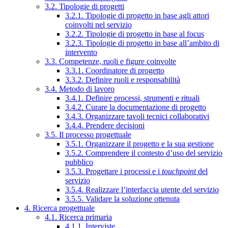
3.2. Tipologie di progetti
3.2.1. Tipologie di progetto in base agli attori
coinvolti nel servizio
3.2.2. Tipologie di progetto in base al focus
3.2.3. Tipologie di progetto in base all’ambito di
intervento
3.3. Competenze, ruoli e figure coinvolte
3.3.1. Coordinatore di progetto
3.3.2. Definire ruoli e responsabilità
3.4. Metodo di lavoro
3.4.1. Definire processi, strumenti e rituali
3.4.2. Curare la documentazione di progetto
3.4.3. Organizzare tavoli tecnici collaborativi
3.4.4. Prendere decisioni
3.5. Il processo progettuale
3.5.1. Organizzare il progetto e la sua gestione
3.5.2. Comprendere il contesto d’uso del servizio
pubblico
3.5.3. Progettare i processi e i
touchpoint
del
servizio
3.5.4. Realizzare l’interfaccia utente del servizio
3.5.5. Validare la soluzione ottenuta
4. Ricerca progettuale
4.1. Ricerca primaria
4.1.1. Interviste