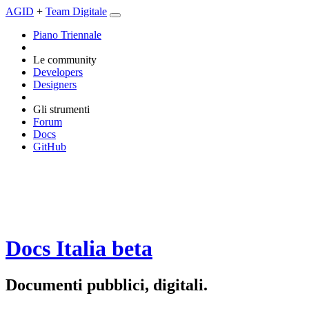
AGID
+
Team Digitale
Piano Triennale
Le community
Developers
Designers
Gli strumenti
Forum
Docs
GitHub
Docs Italia
beta
Documenti pubblici, digitali.