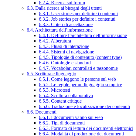
6.2.4. Ricerca sui forum
6.3. Dalla ricerca ai bisogni degli utenti
6.3.1. User stories per definire i contenuti
6.3.2. Job stories per definire i contenuti
6.3.3. Criteri di accettazione
6.4. Architettura dell’informazione
6.4.1. Definire l’architettura dell’informazione
6.4.2. Alberatura
6.4.3. Flussi di interazione
6.4.4. Sistemi di navigazione
6.4.5. Tipologie di contenuto (content type)
6.4.6. Ontologie e standard
6.4.7. Vocabolari controllati e tassonomie
6.5. Scrittura e linguaggio
6.5.1. Come leggono le persone sul web
6.5.2. Le regole per un linguaggio semplice
6.5.3. Microtesti
6.5.4. Scrittura collaborativa
6.5.5. Content critique
6.5.6. Traduzione e localizzazione dei contenuti
6.6. Documenti
6.6.1. I documenti vanno sul web
6.6.2. Tipi di documenti
6.6.3. Formato di lettura dei documenti elettronici
6.6.4. Modalità di produzione dei documenti