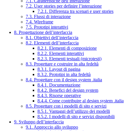
7.1. Caratteristiche dell’interazione
7.2. User stories per definire l’interazione
7.2.1. Differenza tra scenari e user stories
7.3. Flussi di interazione
7.4. Wireframe
7.5. Prototipi interattivi
8. Progettazione dell’interfaccia
8.1. Obiettivi dell’interfaccia
8.2. Elementi dell’interfaccia
8.2.1. Elementi di composizione
8.2.2. Elementi interattivi
8.2.3. Elementi testuali (microtesti)
8.3. Progettare e costruire in alta fedeltà
8.3.1. Layout di pagina
8.3.2. Prototipi in alta fedeltà
8.4. Progettare con il design system .italia
8.4.1. Documentazione
8.4.2. Benefici del design system
8.4.3. Risorse operative
8.4.4. Come contribuire al design system .italia
8.5. Progettare con i modelli di sito e servizi
8.5.1. Vantaggi dell’utilizzo dei modelli
8.5.2. I modelli di sito e servizi disponibili
9. Sviluppo dell’interfaccia
9.1. Approccio allo sviluppo