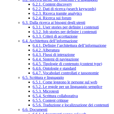
6.2.1. Content discovery
6.2.2. Dati di ricerca (search keywords)
6.2.3. Ricerca tramite analytics
6.2.4. Ricerca sui forum
6.3. Dalla ricerca ai bisogni degli utenti
6.3.1. User stories per definire i contenuti
6.3.2. Job stories per definire i contenuti
6.3.3. Criteri di accettazione
6.4. Architettura dell’informazione
6.4.1. Definire l’architettura dell’informazione
6.4.2. Alberatura
6.4.3. Flussi di interazione
6.4.4. Sistemi di navigazione
6.4.5. Tipologie di contenuto (content type)
6.4.6. Ontologie e standard
6.4.7. Vocabolari controllati e tassonomie
6.5. Scrittura e linguaggio
6.5.1. Come leggono le persone sul web
6.5.2. Le regole per un linguaggio semplice
6.5.3. Microtesti
6.5.4. Scrittura collaborativa
6.5.5. Content critique
6.5.6. Traduzione e localizzazione dei contenuti
6.6. Documenti