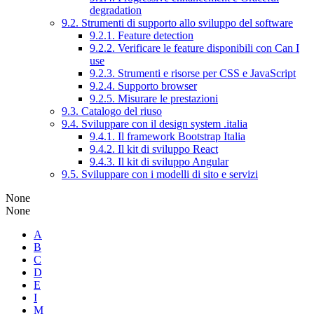
degradation
9.2. Strumenti di supporto allo sviluppo del software
9.2.1. Feature detection
9.2.2. Verificare le feature disponibili con Can I
use
9.2.3. Strumenti e risorse per CSS e JavaScript
9.2.4. Supporto browser
9.2.5. Misurare le prestazioni
9.3. Catalogo del riuso
9.4. Sviluppare con il design system .italia
9.4.1. Il framework Bootstrap Italia
9.4.2. Il kit di sviluppo React
9.4.3. Il kit di sviluppo Angular
9.5. Sviluppare con i modelli di sito e servizi
None
None
A
B
C
D
E
I
M