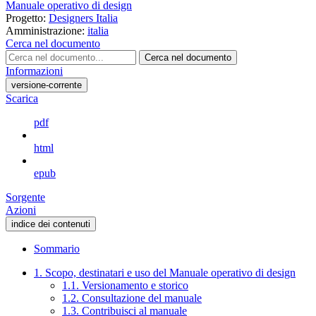
Manuale operativo di design
Progetto:
Designers Italia
Amministrazione:
italia
Cerca nel documento
Cerca nel documento
Informazioni
versione-corrente
Scarica
pdf
html
epub
Sorgente
Azioni
indice dei contenuti
Sommario
1. Scopo, destinatari e uso del Manuale operativo di design
1.1. Versionamento e storico
1.2. Consultazione del manuale
1.3. Contribuisci al manuale