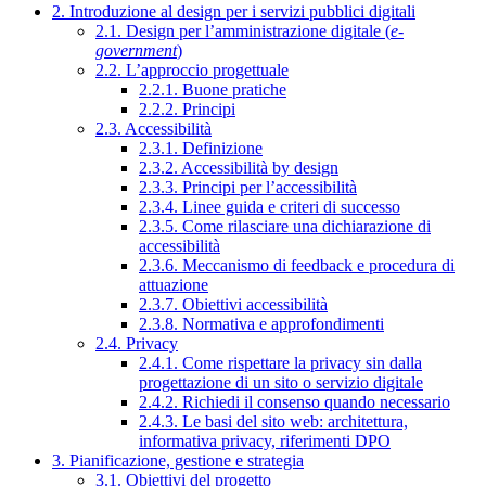
2. Introduzione al design per i servizi pubblici digitali
2.1. Design per l’amministrazione digitale (
e-
government
)
2.2. L’approccio progettuale
2.2.1. Buone pratiche
2.2.2. Principi
2.3. Accessibilità
2.3.1. Definizione
2.3.2. Accessibilità by design
2.3.3. Principi per l’accessibilità
2.3.4. Linee guida e criteri di successo
2.3.5. Come rilasciare una dichiarazione di
accessibilità
2.3.6. Meccanismo di feedback e procedura di
attuazione
2.3.7. Obiettivi accessibilità
2.3.8. Normativa e approfondimenti
2.4. Privacy
2.4.1. Come rispettare la privacy sin dalla
progettazione di un sito o servizio digitale
2.4.2. Richiedi il consenso quando necessario
2.4.3. Le basi del sito web: architettura,
informativa privacy, riferimenti DPO
3. Pianificazione, gestione e strategia
3.1. Obiettivi del progetto