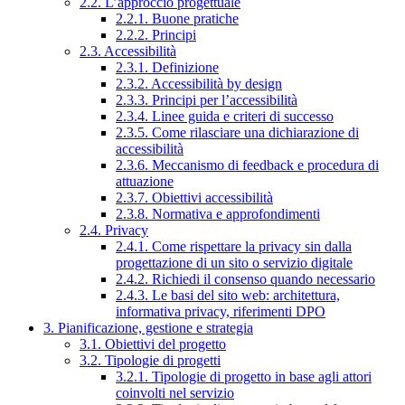
2.2. L’approccio progettuale
2.2.1. Buone pratiche
2.2.2. Principi
2.3. Accessibilità
2.3.1. Definizione
2.3.2. Accessibilità by design
2.3.3. Principi per l’accessibilità
2.3.4. Linee guida e criteri di successo
2.3.5. Come rilasciare una dichiarazione di
accessibilità
2.3.6. Meccanismo di feedback e procedura di
attuazione
2.3.7. Obiettivi accessibilità
2.3.8. Normativa e approfondimenti
2.4. Privacy
2.4.1. Come rispettare la privacy sin dalla
progettazione di un sito o servizio digitale
2.4.2. Richiedi il consenso quando necessario
2.4.3. Le basi del sito web: architettura,
informativa privacy, riferimenti DPO
3. Pianificazione, gestione e strategia
3.1. Obiettivi del progetto
3.2. Tipologie di progetti
3.2.1. Tipologie di progetto in base agli attori
coinvolti nel servizio