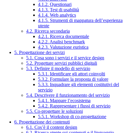
4.1.2. Questionari
4.1.3. Test di usabilità
4.1.4. Web analytics
4.1.5. Strumenti di mappatura dell’esperienza
utente
4.2. Ricerca secondaria
4.2.1. Ricerca documentale
4.2.2. Analisi benchmark
4.2.3. Valutazione euristica
5. Progettazione dei servizi
5.1. Cosa sono i servizi e il service design
5.2. Progettare servizi pubblici digitali
5.3. Definire il modello di servizio
5.3.1. Identificare gli attori coinvolti
5.3.2. Formulare la proposta di valore
5.3.3. Inquadrare gli elementi costitutivi del
servizio
5.4. Descrivere il funzionamento del servizio
5.4.1. Mappare l’ecosistema
5.4.2. Rappresentare i flussi di servizio
5.5. Co-progettare le soluzioni
5.5.1. Workshop di co-progettazione
6. Progettazione dei contenuti
6.1. Cos’è il content design
6.2. Ricerca utente sui contenuti e il linguaggio