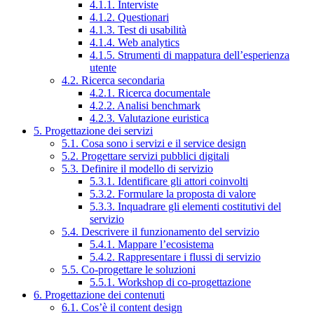
4.1.1. Interviste
4.1.2. Questionari
4.1.3. Test di usabilità
4.1.4. Web analytics
4.1.5. Strumenti di mappatura dell’esperienza
utente
4.2. Ricerca secondaria
4.2.1. Ricerca documentale
4.2.2. Analisi benchmark
4.2.3. Valutazione euristica
5. Progettazione dei servizi
5.1. Cosa sono i servizi e il service design
5.2. Progettare servizi pubblici digitali
5.3. Definire il modello di servizio
5.3.1. Identificare gli attori coinvolti
5.3.2. Formulare la proposta di valore
5.3.3. Inquadrare gli elementi costitutivi del
servizio
5.4. Descrivere il funzionamento del servizio
5.4.1. Mappare l’ecosistema
5.4.2. Rappresentare i flussi di servizio
5.5. Co-progettare le soluzioni
5.5.1. Workshop di co-progettazione
6. Progettazione dei contenuti
6.1. Cos’è il content design