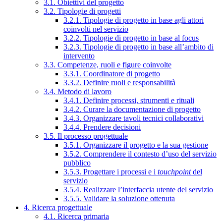
3.1. Obiettivi del progetto
3.2. Tipologie di progetti
3.2.1. Tipologie di progetto in base agli attori
coinvolti nel servizio
3.2.2. Tipologie di progetto in base al focus
3.2.3. Tipologie di progetto in base all’ambito di
intervento
3.3. Competenze, ruoli e figure coinvolte
3.3.1. Coordinatore di progetto
3.3.2. Definire ruoli e responsabilità
3.4. Metodo di lavoro
3.4.1. Definire processi, strumenti e rituali
3.4.2. Curare la documentazione di progetto
3.4.3. Organizzare tavoli tecnici collaborativi
3.4.4. Prendere decisioni
3.5. Il processo progettuale
3.5.1. Organizzare il progetto e la sua gestione
3.5.2. Comprendere il contesto d’uso del servizio
pubblico
3.5.3. Progettare i processi e i
touchpoint
del
servizio
3.5.4. Realizzare l’interfaccia utente del servizio
3.5.5. Validare la soluzione ottenuta
4. Ricerca progettuale
4.1. Ricerca primaria