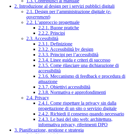
1.3. Contribuisci al manuale
2. Introduzione al design per i servizi pubblici digitali
2.1. Design per l’amministrazione digitale (
e-
government
)
2.2. L’approccio progettuale
2.2.1. Buone pratiche
2.2.2. Principi
2.3. Accessibilità
2.3.1. Definizione
2.3.2. Accessibilità by design
2.3.3. Principi per l’accessibilità
2.3.4. Linee guida e criteri di successo
2.3.5. Come rilasciare una dichiarazione di
accessibilità
2.3.6. Meccanismo di feedback e procedura di
attuazione
2.3.7. Obiettivi accessibilità
2.3.8. Normativa e approfondimenti
2.4. Privacy
2.4.1. Come rispettare la privacy sin dalla
progettazione di un sito o servizio digitale
2.4.2. Richiedi il consenso quando necessario
2.4.3. Le basi del sito web: architettura,
informativa privacy, riferimenti DPO
3. Pianificazione, gestione e strategia