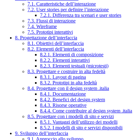
7.1. Caratteristiche dell’interazione
7.2. User stories per definire l’interazione
7.2.1. Differenza tra scenari e user stories
7.3. Flussi di interazione
7.4. Wireframe
7.5. Prototipi interattivi
8. Progettazione dell’interfaccia
8.1. Obiettivi dell’interfaccia
8.2. Elementi dell’interfaccia
8.2.1. Elementi di composizione
8.2.2. Elementi interattivi
8.2.3. Elementi testuali (microtesti)
8.3. Progettare e costruire in alta fedeltà
8.3.1. Layout di pagina
8.3.2. Prototipi in alta fedeltà
8.4. Progettare con il design system .italia
8.4.1. Documentazione
8.4.2. Benefici del design system
8.4.3. Risorse operative
8.4.4. Come contribuire al design system .italia
8.5. Progettare con i modelli di sito e servizi
8.5.1. Vantaggi dell’utilizzo dei modelli
8.5.2. I modelli di sito e servizi disponibili
9. Sviluppo dell’interfaccia
9.1. Approccio allo sviluppo