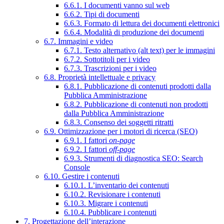
6.6.1. I documenti vanno sul web
6.6.2. Tipi di documenti
6.6.3. Formato di lettura dei documenti elettronici
6.6.4. Modalità di produzione dei documenti
6.7. Immagini e video
6.7.1. Testo alternativo (alt text) per le immagini
6.7.2. Sottotitoli per i video
6.7.3. Trascrizioni per i video
6.8. Proprietà intellettuale e privacy
6.8.1. Pubblicazione di contenuti prodotti dalla
Pubblica Amministrazione
6.8.2. Pubblicazione di contenuti non prodotti
dalla Pubblica Amministrazione
6.8.3. Consenso dei soggetti ritratti
6.9. Ottimizzazione per i motori di ricerca (SEO)
6.9.1. I fattori
on-page
6.9.2. I fattori
off-page
6.9.3. Strumenti di diagnostica SEO: Search
Console
6.10. Gestire i contenuti
6.10.1. L’inventario dei contenuti
6.10.2. Revisionare i contenuti
6.10.3. Migrare i contenuti
6.10.4. Pubblicare i contenuti
7. Progettazione dell’interazione