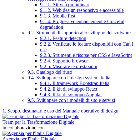
9.1.1. Attività preliminari
9.1.2. Web design responsivo e accessibile
9.1.3. Mobile first
9.1.4. Progressive enhancement e Graceful
degradation
9.2. Strumenti di supporto allo sviluppo del software
9.2.1. Feature detection
9.2.2. Verificare le feature disponibili con Can I
use
9.2.3. Strumenti e risorse per CSS e JavaScript
9.2.4. Supporto browser
9.2.5. Misurare le prestazioni
9.3. Catalogo del riuso
9.4. Sviluppare con il design system .italia
9.4.1. Il framework Bootstrap Italia
9.4.2. Il kit di sviluppo React
9.4.3. Il kit di sviluppo Angular
9.5. Sviluppare con i modelli di sito e servizi
1. Scopo, destinatari e uso del Manuale operativo di design
Team per la Trasformazione Digitale
in collaborazione con
Agenzia per l'Italia Digitale