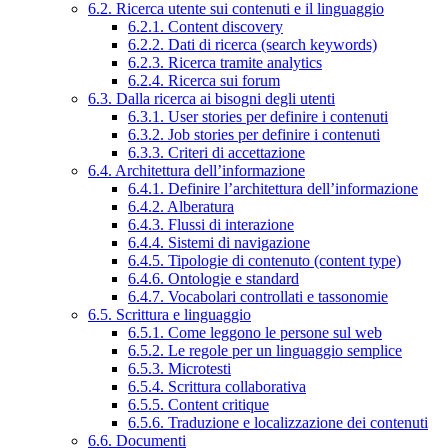
6.2. Ricerca utente sui contenuti e il linguaggio
6.2.1. Content discovery
6.2.2. Dati di ricerca (search keywords)
6.2.3. Ricerca tramite analytics
6.2.4. Ricerca sui forum
6.3. Dalla ricerca ai bisogni degli utenti
6.3.1. User stories per definire i contenuti
6.3.2. Job stories per definire i contenuti
6.3.3. Criteri di accettazione
6.4. Architettura dell’informazione
6.4.1. Definire l’architettura dell’informazione
6.4.2. Alberatura
6.4.3. Flussi di interazione
6.4.4. Sistemi di navigazione
6.4.5. Tipologie di contenuto (content type)
6.4.6. Ontologie e standard
6.4.7. Vocabolari controllati e tassonomie
6.5. Scrittura e linguaggio
6.5.1. Come leggono le persone sul web
6.5.2. Le regole per un linguaggio semplice
6.5.3. Microtesti
6.5.4. Scrittura collaborativa
6.5.5. Content critique
6.5.6. Traduzione e localizzazione dei contenuti
6.6. Documenti