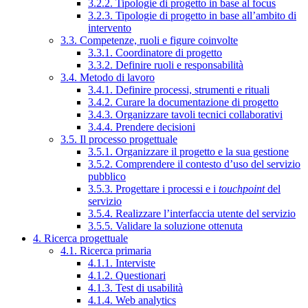
3.2.2. Tipologie di progetto in base al focus
3.2.3. Tipologie di progetto in base all’ambito di
intervento
3.3. Competenze, ruoli e figure coinvolte
3.3.1. Coordinatore di progetto
3.3.2. Definire ruoli e responsabilità
3.4. Metodo di lavoro
3.4.1. Definire processi, strumenti e rituali
3.4.2. Curare la documentazione di progetto
3.4.3. Organizzare tavoli tecnici collaborativi
3.4.4. Prendere decisioni
3.5. Il processo progettuale
3.5.1. Organizzare il progetto e la sua gestione
3.5.2. Comprendere il contesto d’uso del servizio
pubblico
3.5.3. Progettare i processi e i
touchpoint
del
servizio
3.5.4. Realizzare l’interfaccia utente del servizio
3.5.5. Validare la soluzione ottenuta
4. Ricerca progettuale
4.1. Ricerca primaria
4.1.1. Interviste
4.1.2. Questionari
4.1.3. Test di usabilità
4.1.4. Web analytics