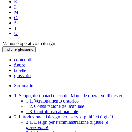
E
I
M
O
S
T
U
Manuale operativo di design
indici e glossario
contenuti
figure
tabelle
glossario
Sommario
1. Scopo, destinatari e uso del Manuale operativo di design
1.1. Versionamento e storico
1.2. Consultazione del manuale
1.3. Contribuisci al manuale
2. Introduzione al design per i servizi pubblici digitali
2.1. Design per l’amministrazione digitale (
e-
government
)