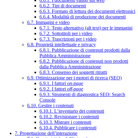
6.6.1. I documenti vanno sul web
6.6.2. Tipi di documenti
6.6.3. Formato di lettura dei documenti elettronici
6.6.4. Modalità di produzione dei documenti
6.7. Immagini e video
6.7.1. Testo alternativo (alt text) per le immagini
6.7.2. Sottotitoli per i video
6.7.3. Trascrizioni per i video
6.8. Proprietà intellettuale e privacy
6.8.1. Pubblicazione di contenuti prodotti dalla
Pubblica Amministrazione
6.8.2. Pubblicazione di contenuti non prodotti
dalla Pubblica Amministrazione
6.8.3. Consenso dei soggetti ritratti
6.9. Ottimizzazione per i motori di ricerca (SEO)
6.9.1. I fattori
on-page
6.9.2. I fattori
off-page
6.9.3. Strumenti di diagnostica SEO: Search
Console
6.10. Gestire i contenuti
6.10.1. L’inventario dei contenuti
6.10.2. Revisionare i contenuti
6.10.3. Migrare i contenuti
6.10.4. Pubblicare i contenuti
7. Progettazione dell’interazione