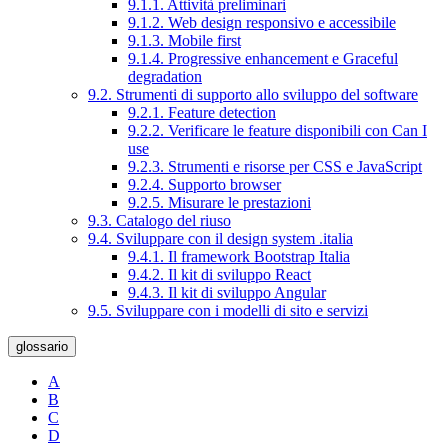
9.1.1. Attività preliminari
9.1.2. Web design responsivo e accessibile
9.1.3. Mobile first
9.1.4. Progressive enhancement e Graceful
degradation
9.2. Strumenti di supporto allo sviluppo del software
9.2.1. Feature detection
9.2.2. Verificare le feature disponibili con Can I
use
9.2.3. Strumenti e risorse per CSS e JavaScript
9.2.4. Supporto browser
9.2.5. Misurare le prestazioni
9.3. Catalogo del riuso
9.4. Sviluppare con il design system .italia
9.4.1. Il framework Bootstrap Italia
9.4.2. Il kit di sviluppo React
9.4.3. Il kit di sviluppo Angular
9.5. Sviluppare con i modelli di sito e servizi
glossario
A
B
C
D