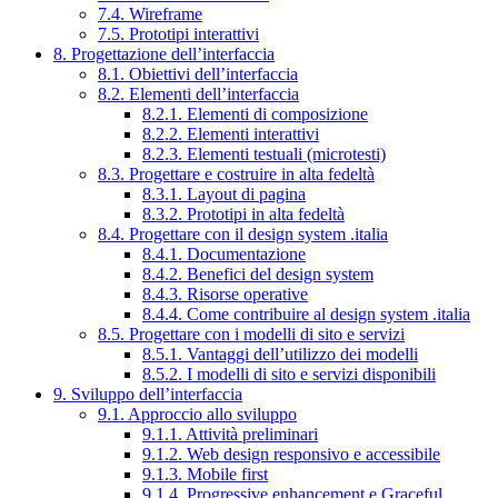
7.4. Wireframe
7.5. Prototipi interattivi
8. Progettazione dell’interfaccia
8.1. Obiettivi dell’interfaccia
8.2. Elementi dell’interfaccia
8.2.1. Elementi di composizione
8.2.2. Elementi interattivi
8.2.3. Elementi testuali (microtesti)
8.3. Progettare e costruire in alta fedeltà
8.3.1. Layout di pagina
8.3.2. Prototipi in alta fedeltà
8.4. Progettare con il design system .italia
8.4.1. Documentazione
8.4.2. Benefici del design system
8.4.3. Risorse operative
8.4.4. Come contribuire al design system .italia
8.5. Progettare con i modelli di sito e servizi
8.5.1. Vantaggi dell’utilizzo dei modelli
8.5.2. I modelli di sito e servizi disponibili
9. Sviluppo dell’interfaccia
9.1. Approccio allo sviluppo
9.1.1. Attività preliminari
9.1.2. Web design responsivo e accessibile
9.1.3. Mobile first
9.1.4. Progressive enhancement e Graceful