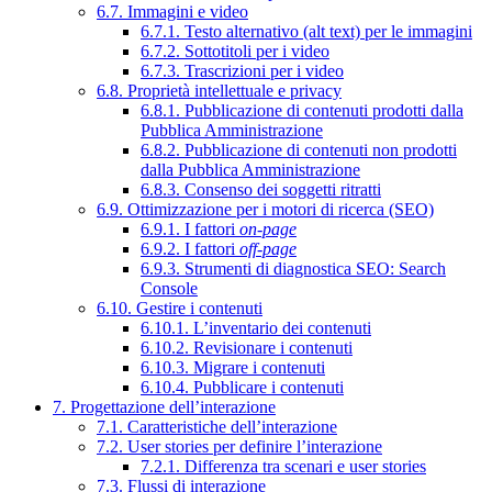
6.7. Immagini e video
6.7.1. Testo alternativo (alt text) per le immagini
6.7.2. Sottotitoli per i video
6.7.3. Trascrizioni per i video
6.8. Proprietà intellettuale e privacy
6.8.1. Pubblicazione di contenuti prodotti dalla
Pubblica Amministrazione
6.8.2. Pubblicazione di contenuti non prodotti
dalla Pubblica Amministrazione
6.8.3. Consenso dei soggetti ritratti
6.9. Ottimizzazione per i motori di ricerca (SEO)
6.9.1. I fattori
on-page
6.9.2. I fattori
off-page
6.9.3. Strumenti di diagnostica SEO: Search
Console
6.10. Gestire i contenuti
6.10.1. L’inventario dei contenuti
6.10.2. Revisionare i contenuti
6.10.3. Migrare i contenuti
6.10.4. Pubblicare i contenuti
7. Progettazione dell’interazione
7.1. Caratteristiche dell’interazione
7.2. User stories per definire l’interazione
7.2.1. Differenza tra scenari e user stories
7.3. Flussi di interazione