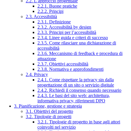
2.2. L’approccio progettuale
2.2.1. Buone pratiche
2.2.2. Principi
2.3. Accessibilità
2.3.1. Definizione
2.3.2. Accessibilità by design
2.3.3. Principi per l’accessibilità
2.3.4. Linee guida e criteri di successo
2.3.5. Come rilasciare una dichiarazione di
accessibilità
2.3.6. Meccanismo di feedback e procedura di
attuazione
2.3.7. Obiettivi accessibilità
2.3.8. Normativa e approfondimenti
2.4. Privacy
2.4.1. Come rispettare la privacy sin dalla
progettazione di un sito o servizio digitale
2.4.2. Richiedi il consenso quando necessario
2.4.3. Le basi del sito web: architettura,
informativa privacy, riferimenti DPO
3. Pianificazione, gestione e strategia
3.1. Obiettivi del progetto
3.2. Tipologie di progetti
3.2.1. Tipologie di progetto in base agli attori
coinvolti nel servizio