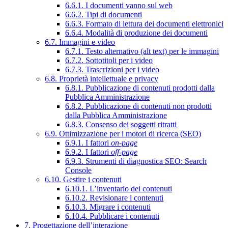
6.6.1. I documenti vanno sul web
6.6.2. Tipi di documenti
6.6.3. Formato di lettura dei documenti elettronici
6.6.4. Modalità di produzione dei documenti
6.7. Immagini e video
6.7.1. Testo alternativo (alt text) per le immagini
6.7.2. Sottotitoli per i video
6.7.3. Trascrizioni per i video
6.8. Proprietà intellettuale e privacy
6.8.1. Pubblicazione di contenuti prodotti dalla
Pubblica Amministrazione
6.8.2. Pubblicazione di contenuti non prodotti
dalla Pubblica Amministrazione
6.8.3. Consenso dei soggetti ritratti
6.9. Ottimizzazione per i motori di ricerca (SEO)
6.9.1. I fattori
on-page
6.9.2. I fattori
off-page
6.9.3. Strumenti di diagnostica SEO: Search
Console
6.10. Gestire i contenuti
6.10.1. L’inventario dei contenuti
6.10.2. Revisionare i contenuti
6.10.3. Migrare i contenuti
6.10.4. Pubblicare i contenuti
7. Progettazione dell’interazione