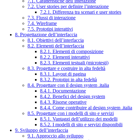
7.1. Caratteristiche dell’interazione
7.2. User stories per definire l’interazione
7.2.1. Differenza tra scenari e user stories
7.3. Flussi di interazione
7.4. Wireframe
7.5. Prototipi interattivi
8. Progettazione dell’interfaccia
8.1. Obiettivi dell’interfaccia
8.2. Elementi dell’interfaccia
8.2.1. Elementi di composizione
8.2.2. Elementi interattivi
8.2.3. Elementi testuali (microtesti)
8.3. Progettare e costruire in alta fedeltà
8.3.1. Layout di pagina
8.3.2. Prototipi in alta fedeltà
8.4. Progettare con il design system .italia
8.4.1. Documentazione
8.4.2. Benefici del design system
8.4.3. Risorse operative
8.4.4. Come contribuire al design system .italia
8.5. Progettare con i modelli di sito e servizi
8.5.1. Vantaggi dell’utilizzo dei modelli
8.5.2. I modelli di sito e servizi disponibili
9. Sviluppo dell’interfaccia
9.1. Approccio allo sviluppo