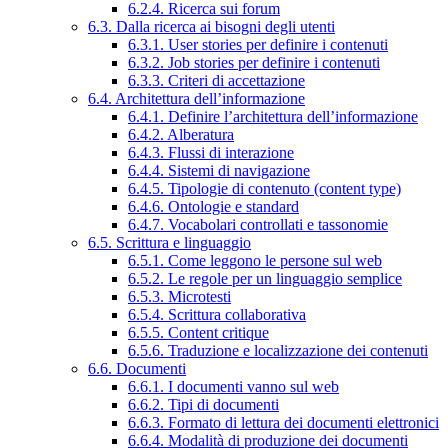
6.2.4. Ricerca sui forum
6.3. Dalla ricerca ai bisogni degli utenti
6.3.1. User stories per definire i contenuti
6.3.2. Job stories per definire i contenuti
6.3.3. Criteri di accettazione
6.4. Architettura dell’informazione
6.4.1. Definire l’architettura dell’informazione
6.4.2. Alberatura
6.4.3. Flussi di interazione
6.4.4. Sistemi di navigazione
6.4.5. Tipologie di contenuto (content type)
6.4.6. Ontologie e standard
6.4.7. Vocabolari controllati e tassonomie
6.5. Scrittura e linguaggio
6.5.1. Come leggono le persone sul web
6.5.2. Le regole per un linguaggio semplice
6.5.3. Microtesti
6.5.4. Scrittura collaborativa
6.5.5. Content critique
6.5.6. Traduzione e localizzazione dei contenuti
6.6. Documenti
6.6.1. I documenti vanno sul web
6.6.2. Tipi di documenti
6.6.3. Formato di lettura dei documenti elettronici
6.6.4. Modalità di produzione dei documenti