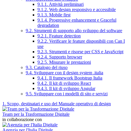
9.1.1. Attività preliminari
9.1.2. Web design responsivo e accessibile
9.1.3. Mobile first
9.1.4. Progressive enhancement e Graceful
degradation
9.2. Strumenti di supporto allo sviluppo del software
9.2.1. Feature detection
9.2.2. Verificare le feature disponibili con Can I
use
9.2.3. Strumenti e risorse per CSS e JavaScript
9.2.4. Supporto browser
9.2.5. Misurare le prestazioni
9.3. Catalogo del riuso
9.4. Sviluppare con il design system .italia
9.4.1. Il framework Bootstrap Italia
9.4.2. Il kit di sviluppo React
9.4.3. Il kit di sviluppo Angular
9.5. Sviluppare con i modelli di sito e servizi
1. Scopo, destinatari e uso del Manuale operativo di design
Team per la Trasformazione Digitale
in collaborazione con
Agenzia per l'Italia Digitale