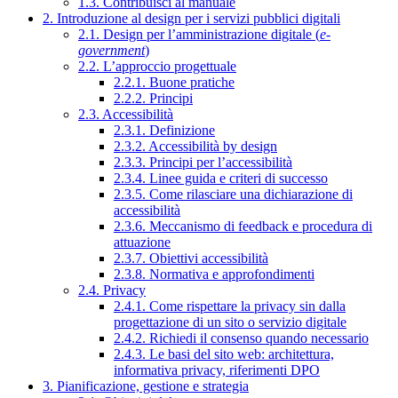
1.3. Contribuisci al manuale
2. Introduzione al design per i servizi pubblici digitali
2.1. Design per l’amministrazione digitale (
e-
government
)
2.2. L’approccio progettuale
2.2.1. Buone pratiche
2.2.2. Principi
2.3. Accessibilità
2.3.1. Definizione
2.3.2. Accessibilità by design
2.3.3. Principi per l’accessibilità
2.3.4. Linee guida e criteri di successo
2.3.5. Come rilasciare una dichiarazione di
accessibilità
2.3.6. Meccanismo di feedback e procedura di
attuazione
2.3.7. Obiettivi accessibilità
2.3.8. Normativa e approfondimenti
2.4. Privacy
2.4.1. Come rispettare la privacy sin dalla
progettazione di un sito o servizio digitale
2.4.2. Richiedi il consenso quando necessario
2.4.3. Le basi del sito web: architettura,
informativa privacy, riferimenti DPO
3. Pianificazione, gestione e strategia