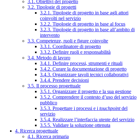
3.1. Obiettivi del progetto
3.2. Tipologie di progetti
3.2.1. Tipologie di progetto in base agli attori
coinvolti nel servizio
3.2.2. Tipologie di progetto in base al focus
3.2.3. Tipologie di progetto in base all’ambito di
intervento
3.3. Competenze, ruoli e figure coinvolte
3.3.1. Coordinatore di progetto
3.3.2. Definire ruoli e responsabilità
3.4. Metodo di lavoro
3.4.1. Definire processi, strumenti e rituali
3.4.2. Curare la documentazione di progetto
3.4.3. Organizzare tavoli tecnici collaborativi
3.4.4. Prendere decisioni
3.5. Il processo progettuale
3.5.1. Organizzare il progetto e la sua gestione
3.5.2. Comprendere il contesto d’uso del servizio
pubblico
3.5.3. Progettare i processi e i
touchpoint
del
servizio
3.5.4. Realizzare l’interfaccia utente del servizio
3.5.5. Validare la soluzione ottenuta
4. Ricerca progettuale
4.1. Ricerca primaria