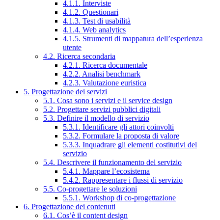
4.1.1. Interviste
4.1.2. Questionari
4.1.3. Test di usabilità
4.1.4. Web analytics
4.1.5. Strumenti di mappatura dell’esperienza
utente
4.2. Ricerca secondaria
4.2.1. Ricerca documentale
4.2.2. Analisi benchmark
4.2.3. Valutazione euristica
5. Progettazione dei servizi
5.1. Cosa sono i servizi e il service design
5.2. Progettare servizi pubblici digitali
5.3. Definire il modello di servizio
5.3.1. Identificare gli attori coinvolti
5.3.2. Formulare la proposta di valore
5.3.3. Inquadrare gli elementi costitutivi del
servizio
5.4. Descrivere il funzionamento del servizio
5.4.1. Mappare l’ecosistema
5.4.2. Rappresentare i flussi di servizio
5.5. Co-progettare le soluzioni
5.5.1. Workshop di co-progettazione
6. Progettazione dei contenuti
6.1. Cos’è il content design