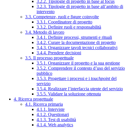
3.2.2. Tipologie di progetto in base al focus
3.2.3. Tipologie di progetto in base all’ambito di
intervento
3.3. Competenze, ruoli e figure coinvolte
3.3.1. Coordinatore di progetto
3.3.2. Definire ruoli e responsabilità
3.4. Metodo di lavoro
3.4.1. Definire processi, strumenti e rituali
3.4.2. Curare la documentazione di progetto
3.4.3. Organizzare tavoli tecnici collaborativi
3.4.4. Prendere decisioni
3.5. Il processo progettuale
3.5.1. Organizzare il progetto e la sua gestione
3.5.2. Comprendere il contesto d’uso del servizio
pubblico
3.5.3. Progettare i processi e i
touchpoint
del
servizio
3.5.4. Realizzare l’interfaccia utente del servizio
3.5.5. Validare la soluzione ottenuta
4. Ricerca progettuale
4.1. Ricerca primaria
4.1.1. Interviste
4.1.2. Questionari
4.1.3. Test di usabilità
4.1.4. Web analytics