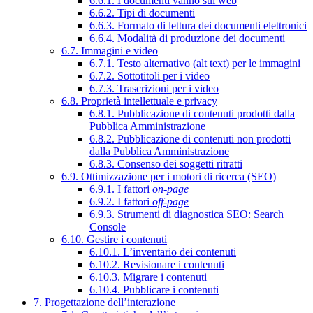
6.6.1. I documenti vanno sul web
6.6.2. Tipi di documenti
6.6.3. Formato di lettura dei documenti elettronici
6.6.4. Modalità di produzione dei documenti
6.7. Immagini e video
6.7.1. Testo alternativo (alt text) per le immagini
6.7.2. Sottotitoli per i video
6.7.3. Trascrizioni per i video
6.8. Proprietà intellettuale e privacy
6.8.1. Pubblicazione di contenuti prodotti dalla
Pubblica Amministrazione
6.8.2. Pubblicazione di contenuti non prodotti
dalla Pubblica Amministrazione
6.8.3. Consenso dei soggetti ritratti
6.9. Ottimizzazione per i motori di ricerca (SEO)
6.9.1. I fattori
on-page
6.9.2. I fattori
off-page
6.9.3. Strumenti di diagnostica SEO: Search
Console
6.10. Gestire i contenuti
6.10.1. L’inventario dei contenuti
6.10.2. Revisionare i contenuti
6.10.3. Migrare i contenuti
6.10.4. Pubblicare i contenuti
7. Progettazione dell’interazione