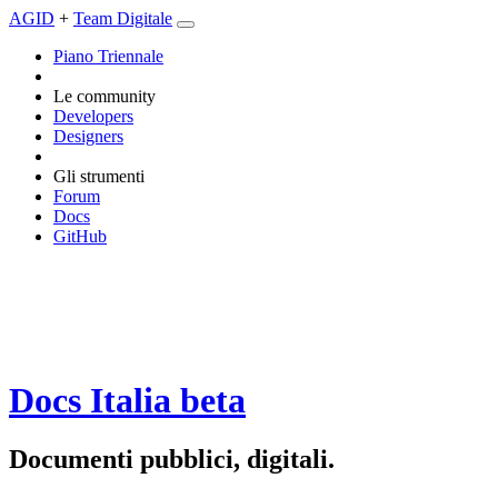
AGID
+
Team Digitale
Piano Triennale
Le community
Developers
Designers
Gli strumenti
Forum
Docs
GitHub
Docs Italia
beta
Documenti pubblici, digitali.