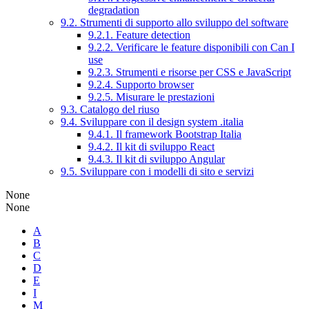
degradation
9.2. Strumenti di supporto allo sviluppo del software
9.2.1. Feature detection
9.2.2. Verificare le feature disponibili con Can I
use
9.2.3. Strumenti e risorse per CSS e JavaScript
9.2.4. Supporto browser
9.2.5. Misurare le prestazioni
9.3. Catalogo del riuso
9.4. Sviluppare con il design system .italia
9.4.1. Il framework Bootstrap Italia
9.4.2. Il kit di sviluppo React
9.4.3. Il kit di sviluppo Angular
9.5. Sviluppare con i modelli di sito e servizi
None
None
A
B
C
D
E
I
M