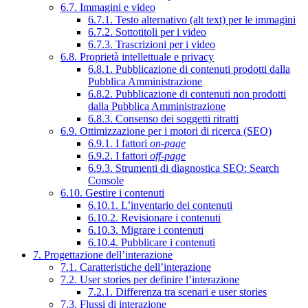
6.7. Immagini e video
6.7.1. Testo alternativo (alt text) per le immagini
6.7.2. Sottotitoli per i video
6.7.3. Trascrizioni per i video
6.8. Proprietà intellettuale e privacy
6.8.1. Pubblicazione di contenuti prodotti dalla
Pubblica Amministrazione
6.8.2. Pubblicazione di contenuti non prodotti
dalla Pubblica Amministrazione
6.8.3. Consenso dei soggetti ritratti
6.9. Ottimizzazione per i motori di ricerca (SEO)
6.9.1. I fattori
on-page
6.9.2. I fattori
off-page
6.9.3. Strumenti di diagnostica SEO: Search
Console
6.10. Gestire i contenuti
6.10.1. L’inventario dei contenuti
6.10.2. Revisionare i contenuti
6.10.3. Migrare i contenuti
6.10.4. Pubblicare i contenuti
7. Progettazione dell’interazione
7.1. Caratteristiche dell’interazione
7.2. User stories per definire l’interazione
7.2.1. Differenza tra scenari e user stories
7.3. Flussi di interazione