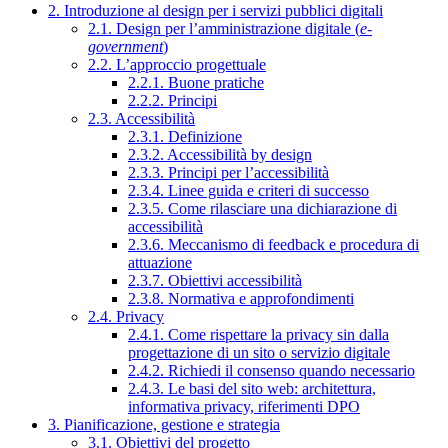
2. Introduzione al design per i servizi pubblici digitali
2.1. Design per l’amministrazione digitale (
e-
government
)
2.2. L’approccio progettuale
2.2.1. Buone pratiche
2.2.2. Principi
2.3. Accessibilità
2.3.1. Definizione
2.3.2. Accessibilità by design
2.3.3. Principi per l’accessibilità
2.3.4. Linee guida e criteri di successo
2.3.5. Come rilasciare una dichiarazione di
accessibilità
2.3.6. Meccanismo di feedback e procedura di
attuazione
2.3.7. Obiettivi accessibilità
2.3.8. Normativa e approfondimenti
2.4. Privacy
2.4.1. Come rispettare la privacy sin dalla
progettazione di un sito o servizio digitale
2.4.2. Richiedi il consenso quando necessario
2.4.3. Le basi del sito web: architettura,
informativa privacy, riferimenti DPO
3. Pianificazione, gestione e strategia
3.1. Obiettivi del progetto