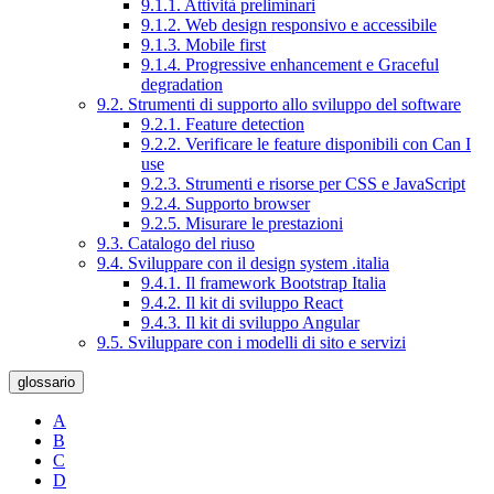
9.1.1. Attività preliminari
9.1.2. Web design responsivo e accessibile
9.1.3. Mobile first
9.1.4. Progressive enhancement e Graceful
degradation
9.2. Strumenti di supporto allo sviluppo del software
9.2.1. Feature detection
9.2.2. Verificare le feature disponibili con Can I
use
9.2.3. Strumenti e risorse per CSS e JavaScript
9.2.4. Supporto browser
9.2.5. Misurare le prestazioni
9.3. Catalogo del riuso
9.4. Sviluppare con il design system .italia
9.4.1. Il framework Bootstrap Italia
9.4.2. Il kit di sviluppo React
9.4.3. Il kit di sviluppo Angular
9.5. Sviluppare con i modelli di sito e servizi
glossario
A
B
C
D