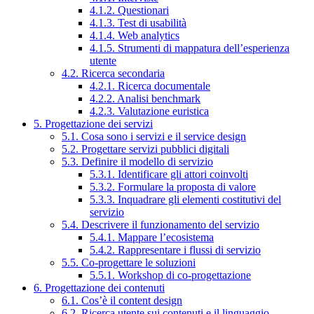
4.1.2. Questionari
4.1.3. Test di usabilità
4.1.4. Web analytics
4.1.5. Strumenti di mappatura dell’esperienza
utente
4.2. Ricerca secondaria
4.2.1. Ricerca documentale
4.2.2. Analisi benchmark
4.2.3. Valutazione euristica
5. Progettazione dei servizi
5.1. Cosa sono i servizi e il service design
5.2. Progettare servizi pubblici digitali
5.3. Definire il modello di servizio
5.3.1. Identificare gli attori coinvolti
5.3.2. Formulare la proposta di valore
5.3.3. Inquadrare gli elementi costitutivi del
servizio
5.4. Descrivere il funzionamento del servizio
5.4.1. Mappare l’ecosistema
5.4.2. Rappresentare i flussi di servizio
5.5. Co-progettare le soluzioni
5.5.1. Workshop di co-progettazione
6. Progettazione dei contenuti
6.1. Cos’è il content design
6.2. Ricerca utente sui contenuti e il linguaggio