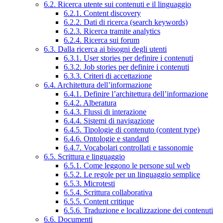
6.2. Ricerca utente sui contenuti e il linguaggio
6.2.1. Content discovery
6.2.2. Dati di ricerca (search keywords)
6.2.3. Ricerca tramite analytics
6.2.4. Ricerca sui forum
6.3. Dalla ricerca ai bisogni degli utenti
6.3.1. User stories per definire i contenuti
6.3.2. Job stories per definire i contenuti
6.3.3. Criteri di accettazione
6.4. Architettura dell’informazione
6.4.1. Definire l’architettura dell’informazione
6.4.2. Alberatura
6.4.3. Flussi di interazione
6.4.4. Sistemi di navigazione
6.4.5. Tipologie di contenuto (content type)
6.4.6. Ontologie e standard
6.4.7. Vocabolari controllati e tassonomie
6.5. Scrittura e linguaggio
6.5.1. Come leggono le persone sul web
6.5.2. Le regole per un linguaggio semplice
6.5.3. Microtesti
6.5.4. Scrittura collaborativa
6.5.5. Content critique
6.5.6. Traduzione e localizzazione dei contenuti
6.6. Documenti