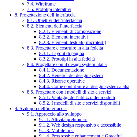
7.4. Wireframe
7.5. Prototipi interattivi
8. Progettazione dell’interfaccia
8.1. Obiettivi dell’interfaccia
8.2. Elementi dell’interfaccia
8.2.1. Elementi di composizione
8.2.2. Elementi interattivi
8.2.3. Elementi testuali (microtesti)
8.3. Progettare e costruire in alta fedeltà
8.3.1. Layout di pagina
8.3.2. Prototipi in alta fedeltà
8.4. Progettare con il design system .italia
8.4.1. Documentazione
8.4.2. Benefici del design system
8.4.3. Risorse operative
8.4.4. Come contribuire al design system .italia
8.5. Progettare con i modelli di sito e servizi
8.5.1. Vantaggi dell’utilizzo dei modelli
8.5.2. I modelli di sito e servizi disponibili
9. Sviluppo dell’interfaccia
9.1. Approccio allo sviluppo
9.1.1. Attività preliminari
9.1.2. Web design responsivo e accessibile
9.1.3. Mobile first
9.1.4. Progressive enhancement e Graceful