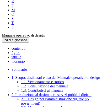
E
I
M
O
S
T
U
Manuale operativo di design
indici e glossario
contenuti
figure
tabelle
glossario
Sommario
1. Scopo, destinatari e uso del Manuale operativo di design
1.1. Versionamento e storico
1.2. Consultazione del manuale
1.3. Contribuisci al manuale
2. Introduzione al design per i servizi pubblici digitali
2.1. Design per l’amministrazione digitale (
e-
government
)