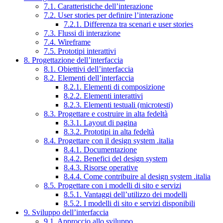
7.1. Caratteristiche dell’interazione
7.2. User stories per definire l’interazione
7.2.1. Differenza tra scenari e user stories
7.3. Flussi di interazione
7.4. Wireframe
7.5. Prototipi interattivi
8. Progettazione dell’interfaccia
8.1. Obiettivi dell’interfaccia
8.2. Elementi dell’interfaccia
8.2.1. Elementi di composizione
8.2.2. Elementi interattivi
8.2.3. Elementi testuali (microtesti)
8.3. Progettare e costruire in alta fedeltà
8.3.1. Layout di pagina
8.3.2. Prototipi in alta fedeltà
8.4. Progettare con il design system .italia
8.4.1. Documentazione
8.4.2. Benefici del design system
8.4.3. Risorse operative
8.4.4. Come contribuire al design system .italia
8.5. Progettare con i modelli di sito e servizi
8.5.1. Vantaggi dell’utilizzo dei modelli
8.5.2. I modelli di sito e servizi disponibili
9. Sviluppo dell’interfaccia
9.1. Approccio allo sviluppo