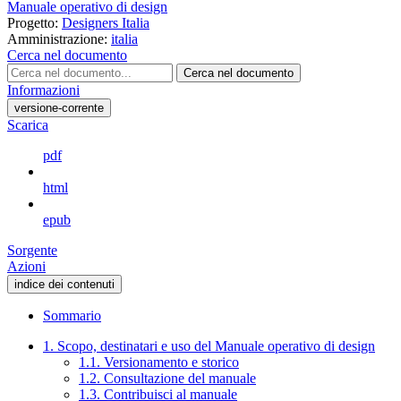
Manuale operativo di design
Progetto:
Designers Italia
Amministrazione:
italia
Cerca nel documento
Cerca nel documento
Informazioni
versione-corrente
Scarica
pdf
html
epub
Sorgente
Azioni
indice dei contenuti
Sommario
1. Scopo, destinatari e uso del Manuale operativo di design
1.1. Versionamento e storico
1.2. Consultazione del manuale
1.3. Contribuisci al manuale