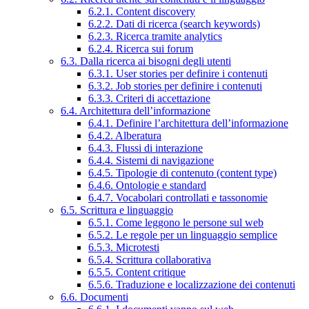
6.2.1. Content discovery
6.2.2. Dati di ricerca (search keywords)
6.2.3. Ricerca tramite analytics
6.2.4. Ricerca sui forum
6.3. Dalla ricerca ai bisogni degli utenti
6.3.1. User stories per definire i contenuti
6.3.2. Job stories per definire i contenuti
6.3.3. Criteri di accettazione
6.4. Architettura dell’informazione
6.4.1. Definire l’architettura dell’informazione
6.4.2. Alberatura
6.4.3. Flussi di interazione
6.4.4. Sistemi di navigazione
6.4.5. Tipologie di contenuto (content type)
6.4.6. Ontologie e standard
6.4.7. Vocabolari controllati e tassonomie
6.5. Scrittura e linguaggio
6.5.1. Come leggono le persone sul web
6.5.2. Le regole per un linguaggio semplice
6.5.3. Microtesti
6.5.4. Scrittura collaborativa
6.5.5. Content critique
6.5.6. Traduzione e localizzazione dei contenuti
6.6. Documenti