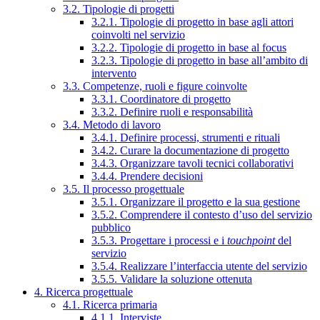
3.2. Tipologie di progetti
3.2.1. Tipologie di progetto in base agli attori
coinvolti nel servizio
3.2.2. Tipologie di progetto in base al focus
3.2.3. Tipologie di progetto in base all’ambito di
intervento
3.3. Competenze, ruoli e figure coinvolte
3.3.1. Coordinatore di progetto
3.3.2. Definire ruoli e responsabilità
3.4. Metodo di lavoro
3.4.1. Definire processi, strumenti e rituali
3.4.2. Curare la documentazione di progetto
3.4.3. Organizzare tavoli tecnici collaborativi
3.4.4. Prendere decisioni
3.5. Il processo progettuale
3.5.1. Organizzare il progetto e la sua gestione
3.5.2. Comprendere il contesto d’uso del servizio
pubblico
3.5.3. Progettare i processi e i
touchpoint
del
servizio
3.5.4. Realizzare l’interfaccia utente del servizio
3.5.5. Validare la soluzione ottenuta
4. Ricerca progettuale
4.1. Ricerca primaria
4.1.1. Interviste